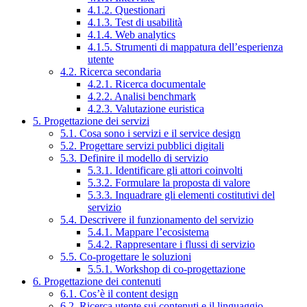
4.1.2. Questionari
4.1.3. Test di usabilità
4.1.4. Web analytics
4.1.5. Strumenti di mappatura dell’esperienza
utente
4.2. Ricerca secondaria
4.2.1. Ricerca documentale
4.2.2. Analisi benchmark
4.2.3. Valutazione euristica
5. Progettazione dei servizi
5.1. Cosa sono i servizi e il service design
5.2. Progettare servizi pubblici digitali
5.3. Definire il modello di servizio
5.3.1. Identificare gli attori coinvolti
5.3.2. Formulare la proposta di valore
5.3.3. Inquadrare gli elementi costitutivi del
servizio
5.4. Descrivere il funzionamento del servizio
5.4.1. Mappare l’ecosistema
5.4.2. Rappresentare i flussi di servizio
5.5. Co-progettare le soluzioni
5.5.1. Workshop di co-progettazione
6. Progettazione dei contenuti
6.1. Cos’è il content design
6.2. Ricerca utente sui contenuti e il linguaggio