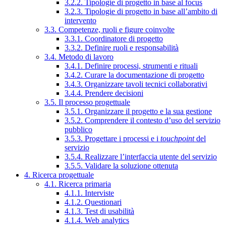
3.2.2. Tipologie di progetto in base al focus
3.2.3. Tipologie di progetto in base all’ambito di
intervento
3.3. Competenze, ruoli e figure coinvolte
3.3.1. Coordinatore di progetto
3.3.2. Definire ruoli e responsabilità
3.4. Metodo di lavoro
3.4.1. Definire processi, strumenti e rituali
3.4.2. Curare la documentazione di progetto
3.4.3. Organizzare tavoli tecnici collaborativi
3.4.4. Prendere decisioni
3.5. Il processo progettuale
3.5.1. Organizzare il progetto e la sua gestione
3.5.2. Comprendere il contesto d’uso del servizio
pubblico
3.5.3. Progettare i processi e i
touchpoint
del
servizio
3.5.4. Realizzare l’interfaccia utente del servizio
3.5.5. Validare la soluzione ottenuta
4. Ricerca progettuale
4.1. Ricerca primaria
4.1.1. Interviste
4.1.2. Questionari
4.1.3. Test di usabilità
4.1.4. Web analytics