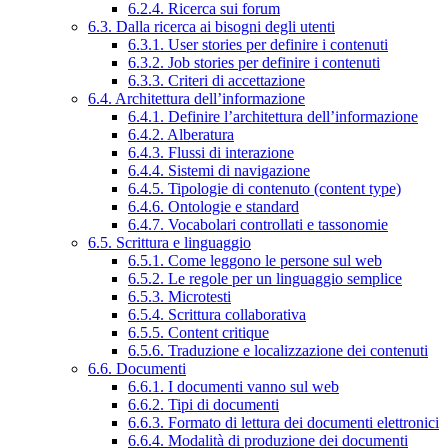
6.2.4. Ricerca sui forum
6.3. Dalla ricerca ai bisogni degli utenti
6.3.1. User stories per definire i contenuti
6.3.2. Job stories per definire i contenuti
6.3.3. Criteri di accettazione
6.4. Architettura dell’informazione
6.4.1. Definire l’architettura dell’informazione
6.4.2. Alberatura
6.4.3. Flussi di interazione
6.4.4. Sistemi di navigazione
6.4.5. Tipologie di contenuto (content type)
6.4.6. Ontologie e standard
6.4.7. Vocabolari controllati e tassonomie
6.5. Scrittura e linguaggio
6.5.1. Come leggono le persone sul web
6.5.2. Le regole per un linguaggio semplice
6.5.3. Microtesti
6.5.4. Scrittura collaborativa
6.5.5. Content critique
6.5.6. Traduzione e localizzazione dei contenuti
6.6. Documenti
6.6.1. I documenti vanno sul web
6.6.2. Tipi di documenti
6.6.3. Formato di lettura dei documenti elettronici
6.6.4. Modalità di produzione dei documenti