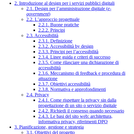
2. Introduzione al design per i servizi pubblici digitali
2.1. Design per l’amministrazione digitale (
e-
government
)
2.2. L’approccio progettuale
2.2.1. Buone pratiche
2.2.2. Principi
2.3. Accessibilità
2.3.1. Definizione
2.3.2. Accessibilità by design
2.3.3. Principi per l’accessibilità
2.3.4. Linee guida e criteri di successo
2.3.5. Come rilasciare una dichiarazione di
accessibilità
2.3.6. Meccanismo di feedback e procedura di
attuazione
2.3.7. Obiettivi accessibilità
2.3.8. Normativa e approfondimenti
2.4. Privacy
2.4.1. Come rispettare la privacy sin dalla
progettazione di un sito o servizio digitale
2.4.2. Richiedi il consenso quando necessario
2.4.3. Le basi del sito web: architettura,
informativa privacy, riferimenti DPO
3. Pianificazione, gestione e strategia
3.1. Obiettivi del progetto