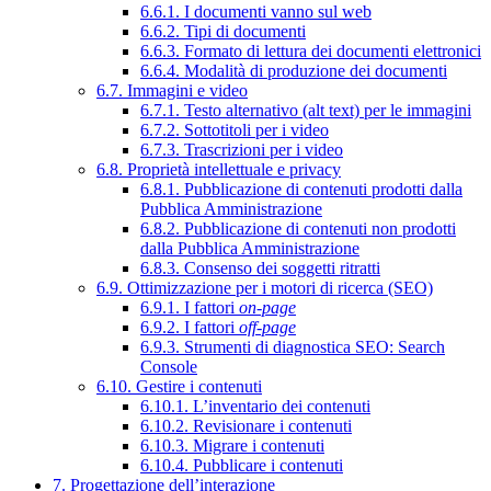
6.6.1. I documenti vanno sul web
6.6.2. Tipi di documenti
6.6.3. Formato di lettura dei documenti elettronici
6.6.4. Modalità di produzione dei documenti
6.7. Immagini e video
6.7.1. Testo alternativo (alt text) per le immagini
6.7.2. Sottotitoli per i video
6.7.3. Trascrizioni per i video
6.8. Proprietà intellettuale e privacy
6.8.1. Pubblicazione di contenuti prodotti dalla
Pubblica Amministrazione
6.8.2. Pubblicazione di contenuti non prodotti
dalla Pubblica Amministrazione
6.8.3. Consenso dei soggetti ritratti
6.9. Ottimizzazione per i motori di ricerca (SEO)
6.9.1. I fattori
on-page
6.9.2. I fattori
off-page
6.9.3. Strumenti di diagnostica SEO: Search
Console
6.10. Gestire i contenuti
6.10.1. L’inventario dei contenuti
6.10.2. Revisionare i contenuti
6.10.3. Migrare i contenuti
6.10.4. Pubblicare i contenuti
7. Progettazione dell’interazione