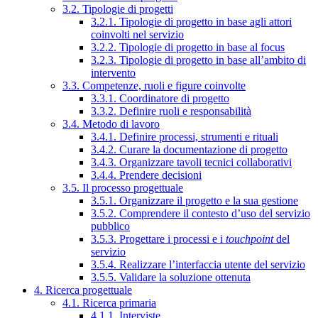
3.2. Tipologie di progetti
3.2.1. Tipologie di progetto in base agli attori
coinvolti nel servizio
3.2.2. Tipologie di progetto in base al focus
3.2.3. Tipologie di progetto in base all’ambito di
intervento
3.3. Competenze, ruoli e figure coinvolte
3.3.1. Coordinatore di progetto
3.3.2. Definire ruoli e responsabilità
3.4. Metodo di lavoro
3.4.1. Definire processi, strumenti e rituali
3.4.2. Curare la documentazione di progetto
3.4.3. Organizzare tavoli tecnici collaborativi
3.4.4. Prendere decisioni
3.5. Il processo progettuale
3.5.1. Organizzare il progetto e la sua gestione
3.5.2. Comprendere il contesto d’uso del servizio
pubblico
3.5.3. Progettare i processi e i
touchpoint
del
servizio
3.5.4. Realizzare l’interfaccia utente del servizio
3.5.5. Validare la soluzione ottenuta
4. Ricerca progettuale
4.1. Ricerca primaria
4.1.1. Interviste