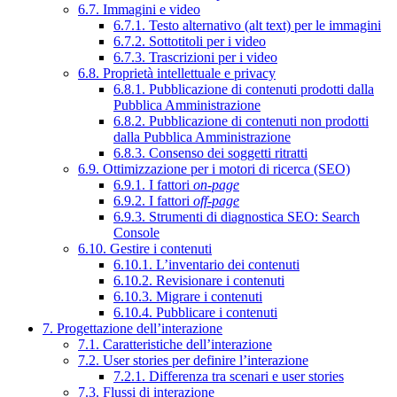
6.7. Immagini e video
6.7.1. Testo alternativo (alt text) per le immagini
6.7.2. Sottotitoli per i video
6.7.3. Trascrizioni per i video
6.8. Proprietà intellettuale e privacy
6.8.1. Pubblicazione di contenuti prodotti dalla
Pubblica Amministrazione
6.8.2. Pubblicazione di contenuti non prodotti
dalla Pubblica Amministrazione
6.8.3. Consenso dei soggetti ritratti
6.9. Ottimizzazione per i motori di ricerca (SEO)
6.9.1. I fattori
on-page
6.9.2. I fattori
off-page
6.9.3. Strumenti di diagnostica SEO: Search
Console
6.10. Gestire i contenuti
6.10.1. L’inventario dei contenuti
6.10.2. Revisionare i contenuti
6.10.3. Migrare i contenuti
6.10.4. Pubblicare i contenuti
7. Progettazione dell’interazione
7.1. Caratteristiche dell’interazione
7.2. User stories per definire l’interazione
7.2.1. Differenza tra scenari e user stories
7.3. Flussi di interazione