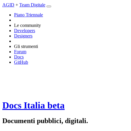
AGID
+
Team Digitale
Piano Triennale
Le community
Developers
Designers
Gli strumenti
Forum
Docs
GitHub
Docs Italia
beta
Documenti pubblici, digitali.