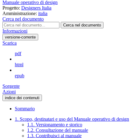
Manuale operativo di design
Progetto:
Designers Italia
Amministrazione:
italia
Cerca nel documento
Cerca nel documento
Informazioni
versione-corrente
Scarica
pdf
html
epub
Sorgente
Azioni
indice dei contenuti
Sommario
1. Scopo, destinatari e uso del Manuale operativo di design
1.1. Versionamento e storico
1.2. Consultazione del manuale
1.3. Contribuisci al manuale