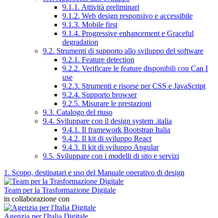
9.1.1. Attività preliminari
9.1.2. Web design responsivo e accessibile
9.1.3. Mobile first
9.1.4. Progressive enhancement e Graceful
degradation
9.2. Strumenti di supporto allo sviluppo del software
9.2.1. Feature detection
9.2.2. Verificare le feature disponibili con Can I
use
9.2.3. Strumenti e risorse per CSS e JavaScript
9.2.4. Supporto browser
9.2.5. Misurare le prestazioni
9.3. Catalogo del riuso
9.4. Sviluppare con il design system .italia
9.4.1. Il framework Bootstrap Italia
9.4.2. Il kit di sviluppo React
9.4.3. Il kit di sviluppo Angular
9.5. Sviluppare con i modelli di sito e servizi
1. Scopo, destinatari e uso del Manuale operativo di design
Team per la Trasformazione Digitale
in collaborazione con
Agenzia per l'Italia Digitale