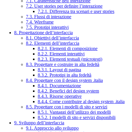
7.1. Caratteristiche dell’interazione
7.2. User stories per definire l’interazione
7.2.1. Differenza tra scenari e user stories
7.3. Flussi di interazione
7.4. Wireframe
7.5. Prototipi interattivi
8. Progettazione dell’interfaccia
8.1. Obiettivi dell’interfaccia
8.2. Elementi dell’interfaccia
8.2.1. Elementi di composizione
8.2.2. Elementi interattivi
8.2.3. Elementi testuali (microtesti)
8.3. Progettare e costruire in alta fedeltà
8.3.1. Layout di pagina
8.3.2. Prototipi in alta fedeltà
8.4. Progettare con il design system .italia
8.4.1. Documentazione
8.4.2. Benefici del design system
8.4.3. Risorse operative
8.4.4. Come contribuire al design system .italia
8.5. Progettare con i modelli di sito e servizi
8.5.1. Vantaggi dell’utilizzo dei modelli
8.5.2. I modelli di sito e servizi disponibili
9. Sviluppo dell’interfaccia
9.1. Approccio allo sviluppo