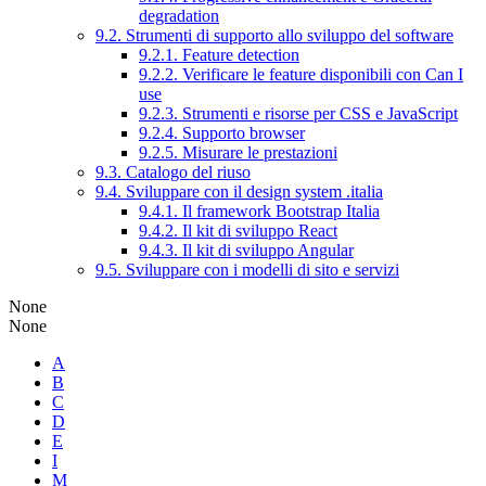
degradation
9.2. Strumenti di supporto allo sviluppo del software
9.2.1. Feature detection
9.2.2. Verificare le feature disponibili con Can I
use
9.2.3. Strumenti e risorse per CSS e JavaScript
9.2.4. Supporto browser
9.2.5. Misurare le prestazioni
9.3. Catalogo del riuso
9.4. Sviluppare con il design system .italia
9.4.1. Il framework Bootstrap Italia
9.4.2. Il kit di sviluppo React
9.4.3. Il kit di sviluppo Angular
9.5. Sviluppare con i modelli di sito e servizi
None
None
A
B
C
D
E
I
M