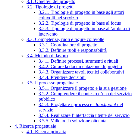
3.1. Obiettivi del progetto
3.2. Tipologie di progetti
3.2.1. Tipologie di progetto in base agli attori
coinvolti nel servizio
3.2.2. Tipologie di progetto in base al focus
3.2.3. Tipologie di progetto in base all’ambito di
intervento
3.3. Competenze, ruoli e figure coinvolte
3.3.1. Coordinatore di progetto
3.3.2. Definire ruoli e responsabilità
3.4. Metodo di lavoro
3.4.1. Definire processi, strumenti e rituali
3.4.2. Curare la documentazione di progetto
3.4.3. Organizzare tavoli tecnici collaborativi
3.4.4. Prendere decisioni
3.5. Il processo progettuale
3.5.1. Organizzare il progetto e la sua gestione
3.5.2. Comprendere il contesto d’uso del servizio
pubblico
3.5.3. Progettare i processi e i
touchpoint
del
servizio
3.5.4. Realizzare l’interfaccia utente del servizio
3.5.5. Validare la soluzione ottenuta
4. Ricerca progettuale
4.1. Ricerca primaria