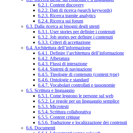
6.2.1. Content discovery
6.2.2. Dati di ricerca (search keywords)
6.2.3. Ricerca tramite analytics
6.2.4. Ricerca sui forum
6.3. Dalla ricerca ai bisogni degli utenti
6.3.1. User stories per definire i contenuti
6.3.2. Job stories per definire i contenuti
6.3.3. Criteri di accettazione
6.4. Architettura dell’informazione
6.4.1. Definire l’architettura dell’informazione
6.4.2. Alberatura
6.4.3. Flussi di interazione
6.4.4. Sistemi di navigazione
6.4.5. Tipologie di contenuto (content type)
6.4.6. Ontologie e standard
6.4.7. Vocabolari controllati e tassonomie
6.5. Scrittura e linguaggio
6.5.1. Come leggono le persone sul web
6.5.2. Le regole per un linguaggio semplice
6.5.3. Microtesti
6.5.4. Scrittura collaborativa
6.5.5. Content critique
6.5.6. Traduzione e localizzazione dei contenuti
6.6. Documenti