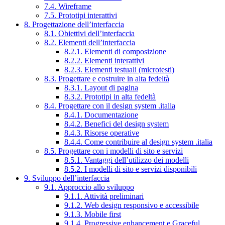
7.4. Wireframe
7.5. Prototipi interattivi
8. Progettazione dell’interfaccia
8.1. Obiettivi dell’interfaccia
8.2. Elementi dell’interfaccia
8.2.1. Elementi di composizione
8.2.2. Elementi interattivi
8.2.3. Elementi testuali (microtesti)
8.3. Progettare e costruire in alta fedeltà
8.3.1. Layout di pagina
8.3.2. Prototipi in alta fedeltà
8.4. Progettare con il design system .italia
8.4.1. Documentazione
8.4.2. Benefici del design system
8.4.3. Risorse operative
8.4.4. Come contribuire al design system .italia
8.5. Progettare con i modelli di sito e servizi
8.5.1. Vantaggi dell’utilizzo dei modelli
8.5.2. I modelli di sito e servizi disponibili
9. Sviluppo dell’interfaccia
9.1. Approccio allo sviluppo
9.1.1. Attività preliminari
9.1.2. Web design responsivo e accessibile
9.1.3. Mobile first
9.1.4. Progressive enhancement e Graceful