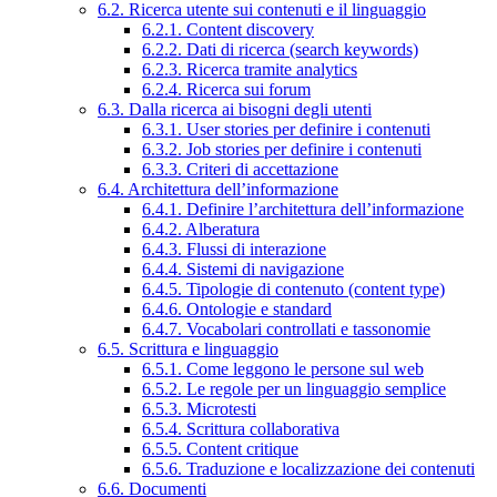
6.2. Ricerca utente sui contenuti e il linguaggio
6.2.1. Content discovery
6.2.2. Dati di ricerca (search keywords)
6.2.3. Ricerca tramite analytics
6.2.4. Ricerca sui forum
6.3. Dalla ricerca ai bisogni degli utenti
6.3.1. User stories per definire i contenuti
6.3.2. Job stories per definire i contenuti
6.3.3. Criteri di accettazione
6.4. Architettura dell’informazione
6.4.1. Definire l’architettura dell’informazione
6.4.2. Alberatura
6.4.3. Flussi di interazione
6.4.4. Sistemi di navigazione
6.4.5. Tipologie di contenuto (content type)
6.4.6. Ontologie e standard
6.4.7. Vocabolari controllati e tassonomie
6.5. Scrittura e linguaggio
6.5.1. Come leggono le persone sul web
6.5.2. Le regole per un linguaggio semplice
6.5.3. Microtesti
6.5.4. Scrittura collaborativa
6.5.5. Content critique
6.5.6. Traduzione e localizzazione dei contenuti
6.6. Documenti