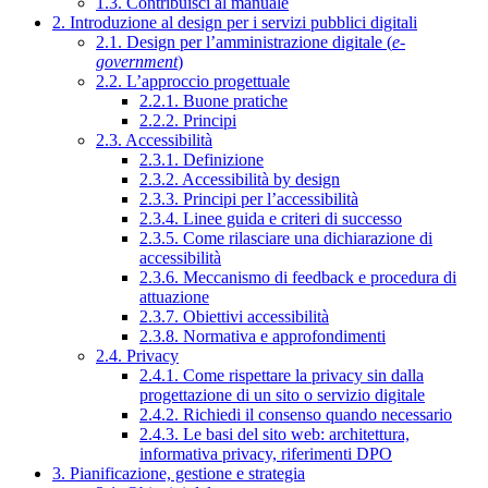
1.3. Contribuisci al manuale
2. Introduzione al design per i servizi pubblici digitali
2.1. Design per l’amministrazione digitale (
e-
government
)
2.2. L’approccio progettuale
2.2.1. Buone pratiche
2.2.2. Principi
2.3. Accessibilità
2.3.1. Definizione
2.3.2. Accessibilità by design
2.3.3. Principi per l’accessibilità
2.3.4. Linee guida e criteri di successo
2.3.5. Come rilasciare una dichiarazione di
accessibilità
2.3.6. Meccanismo di feedback e procedura di
attuazione
2.3.7. Obiettivi accessibilità
2.3.8. Normativa e approfondimenti
2.4. Privacy
2.4.1. Come rispettare la privacy sin dalla
progettazione di un sito o servizio digitale
2.4.2. Richiedi il consenso quando necessario
2.4.3. Le basi del sito web: architettura,
informativa privacy, riferimenti DPO
3. Pianificazione, gestione e strategia