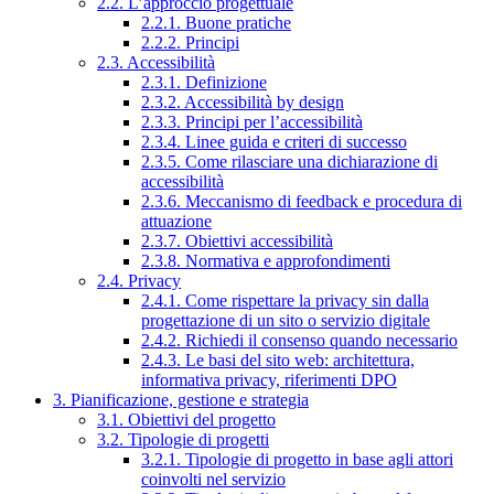
2.2. L’approccio progettuale
2.2.1. Buone pratiche
2.2.2. Principi
2.3. Accessibilità
2.3.1. Definizione
2.3.2. Accessibilità by design
2.3.3. Principi per l’accessibilità
2.3.4. Linee guida e criteri di successo
2.3.5. Come rilasciare una dichiarazione di
accessibilità
2.3.6. Meccanismo di feedback e procedura di
attuazione
2.3.7. Obiettivi accessibilità
2.3.8. Normativa e approfondimenti
2.4. Privacy
2.4.1. Come rispettare la privacy sin dalla
progettazione di un sito o servizio digitale
2.4.2. Richiedi il consenso quando necessario
2.4.3. Le basi del sito web: architettura,
informativa privacy, riferimenti DPO
3. Pianificazione, gestione e strategia
3.1. Obiettivi del progetto
3.2. Tipologie di progetti
3.2.1. Tipologie di progetto in base agli attori
coinvolti nel servizio