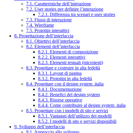
7.1. Caratteristiche dell’interazione
7.2. User stories per definire l’interazione
7.2.1. Differenza tra scenari e user stories
7.3. Flussi di interazione
7.4. Wireframe
7.5. Prototipi interattivi
8. Progettazione dell’interfaccia
8.1. Obiettivi dell’interfaccia
8.2. Elementi dell’interfaccia
8.2.1. Elementi di composizione
8.2.2. Elementi interattivi
8.2.3. Elementi testuali (microtesti)
8.3. Progettare e costruire in alta fedeltà
8.3.1. Layout di pagina
8.3.2. Prototipi in alta fedeltà
8.4. Progettare con il design system .italia
8.4.1. Documentazione
8.4.2. Benefici del design system
8.4.3. Risorse operative
8.4.4. Come contribuire al design system .italia
8.5. Progettare con i modelli di sito e servizi
8.5.1. Vantaggi dell’utilizzo dei modelli
8.5.2. I modelli di sito e servizi disponibili
9. Sviluppo dell’interfaccia
9.1. Approccio allo sviluppo