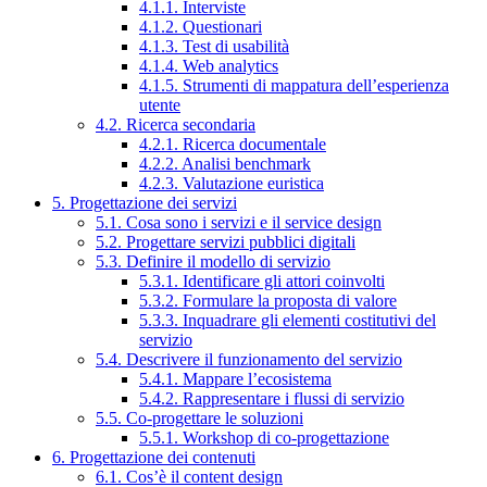
4.1.1. Interviste
4.1.2. Questionari
4.1.3. Test di usabilità
4.1.4. Web analytics
4.1.5. Strumenti di mappatura dell’esperienza
utente
4.2. Ricerca secondaria
4.2.1. Ricerca documentale
4.2.2. Analisi benchmark
4.2.3. Valutazione euristica
5. Progettazione dei servizi
5.1. Cosa sono i servizi e il service design
5.2. Progettare servizi pubblici digitali
5.3. Definire il modello di servizio
5.3.1. Identificare gli attori coinvolti
5.3.2. Formulare la proposta di valore
5.3.3. Inquadrare gli elementi costitutivi del
servizio
5.4. Descrivere il funzionamento del servizio
5.4.1. Mappare l’ecosistema
5.4.2. Rappresentare i flussi di servizio
5.5. Co-progettare le soluzioni
5.5.1. Workshop di co-progettazione
6. Progettazione dei contenuti
6.1. Cos’è il content design