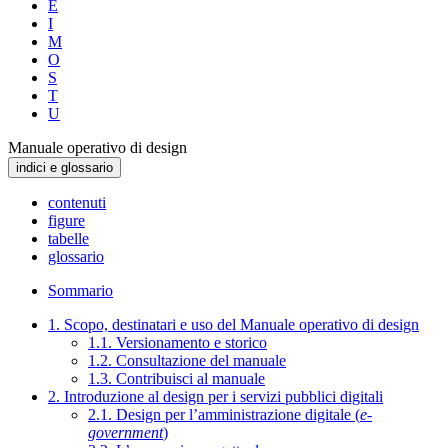
E
I
M
O
S
T
U
Manuale operativo di design
indici e glossario
contenuti
figure
tabelle
glossario
Sommario
1. Scopo, destinatari e uso del Manuale operativo di design
1.1. Versionamento e storico
1.2. Consultazione del manuale
1.3. Contribuisci al manuale
2. Introduzione al design per i servizi pubblici digitali
2.1. Design per l’amministrazione digitale (
e-
government
)