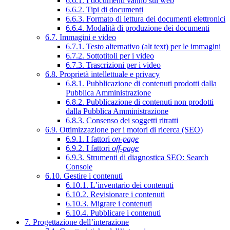
6.6.1. I documenti vanno sul web
6.6.2. Tipi di documenti
6.6.3. Formato di lettura dei documenti elettronici
6.6.4. Modalità di produzione dei documenti
6.7. Immagini e video
6.7.1. Testo alternativo (alt text) per le immagini
6.7.2. Sottotitoli per i video
6.7.3. Trascrizioni per i video
6.8. Proprietà intellettuale e privacy
6.8.1. Pubblicazione di contenuti prodotti dalla
Pubblica Amministrazione
6.8.2. Pubblicazione di contenuti non prodotti
dalla Pubblica Amministrazione
6.8.3. Consenso dei soggetti ritratti
6.9. Ottimizzazione per i motori di ricerca (SEO)
6.9.1. I fattori
on-page
6.9.2. I fattori
off-page
6.9.3. Strumenti di diagnostica SEO: Search
Console
6.10. Gestire i contenuti
6.10.1. L’inventario dei contenuti
6.10.2. Revisionare i contenuti
6.10.3. Migrare i contenuti
6.10.4. Pubblicare i contenuti
7. Progettazione dell’interazione