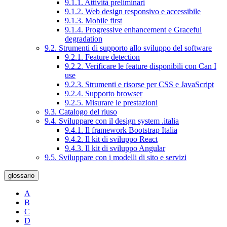
9.1.1. Attività preliminari
9.1.2. Web design responsivo e accessibile
9.1.3. Mobile first
9.1.4. Progressive enhancement e Graceful
degradation
9.2. Strumenti di supporto allo sviluppo del software
9.2.1. Feature detection
9.2.2. Verificare le feature disponibili con Can I
use
9.2.3. Strumenti e risorse per CSS e JavaScript
9.2.4. Supporto browser
9.2.5. Misurare le prestazioni
9.3. Catalogo del riuso
9.4. Sviluppare con il design system .italia
9.4.1. Il framework Bootstrap Italia
9.4.2. Il kit di sviluppo React
9.4.3. Il kit di sviluppo Angular
9.5. Sviluppare con i modelli di sito e servizi
glossario
A
B
C
D