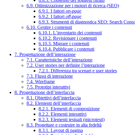
6.8.3. Consenso dei soggetti ritratti
6.9. Ottimizzazione per i motori di ricerca (SEO)
6.9.1. I fattori
on-page
6.9.2. I fattori
off-page
6.9.3. Strumenti di diagnostica SEO: Search Cons
6.10. Gestire i contenuti
6.10.1. L’inventario dei contenuti
6.10.2. Revisionare i contenuti
6.10.3. Migrare i contenuti
6.10.4. Pubblicare i contenuti
7. Progettazione dell’interazione
7.1. Caratteristiche dell’interazione
7.2. User stories per definire l’interazione
7.2.1. Differenza tra scenari e user stories
7.3. Flussi di interazione
7.4. Wireframe
7.5. Prototipi interattivi
8. Progettazione dell’interfaccia
8.1. Obiettivi dell’interfaccia
8.2. Elementi dell’interfaccia
8.2.1. Elementi di composizione
8.2.2. Elementi interattivi
8.2.3. Elementi testuali (microtesti)
8.3. Progettare e costruire in alta fedeltà
8.3.1. Layout di pagina