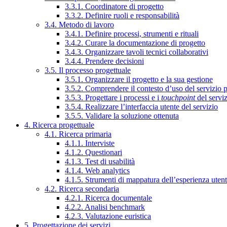
3.3.1. Coordinatore di progetto
3.3.2. Definire ruoli e responsabilità
3.4. Metodo di lavoro
3.4.1. Definire processi, strumenti e rituali
3.4.2. Curare la documentazione di progetto
3.4.3. Organizzare tavoli tecnici collaborativi
3.4.4. Prendere decisioni
3.5. Il processo progettuale
3.5.1. Organizzare il progetto e la sua gestione
3.5.2. Comprendere il contesto d’uso del servizio 
3.5.3. Progettare i processi e i
touchpoint
del servi
3.5.4. Realizzare l’interfaccia utente del servizio
3.5.5. Validare la soluzione ottenuta
4. Ricerca progettuale
4.1. Ricerca primaria
4.1.1. Interviste
4.1.2. Questionari
4.1.3. Test di usabilità
4.1.4. Web analytics
4.1.5. Strumenti di mappatura dell’esperienza uten
4.2. Ricerca secondaria
4.2.1. Ricerca documentale
4.2.2. Analisi benchmark
4.2.3. Valutazione euristica
5. Progettazione dei servizi