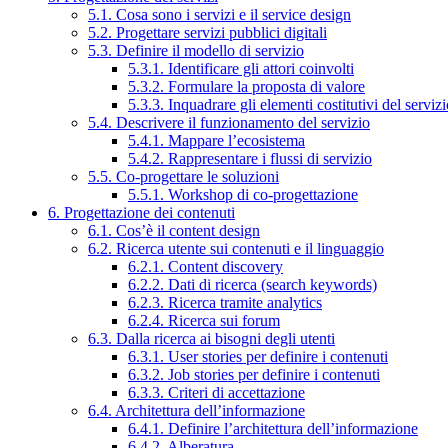
5.1. Cosa sono i servizi e il service design
5.2. Progettare servizi pubblici digitali
5.3. Definire il modello di servizio
5.3.1. Identificare gli attori coinvolti
5.3.2. Formulare la proposta di valore
5.3.3. Inquadrare gli elementi costitutivi del serviz
5.4. Descrivere il funzionamento del servizio
5.4.1. Mappare l’ecosistema
5.4.2. Rappresentare i flussi di servizio
5.5. Co-progettare le soluzioni
5.5.1. Workshop di co-progettazione
6. Progettazione dei contenuti
6.1. Cos’è il content design
6.2. Ricerca utente sui contenuti e il linguaggio
6.2.1. Content discovery
6.2.2. Dati di ricerca (search keywords)
6.2.3. Ricerca tramite analytics
6.2.4. Ricerca sui forum
6.3. Dalla ricerca ai bisogni degli utenti
6.3.1. User stories per definire i contenuti
6.3.2. Job stories per definire i contenuti
6.3.3. Criteri di accettazione
6.4. Architettura dell’informazione
6.4.1. Definire l’architettura dell’informazione
6.4.2. Alberatura