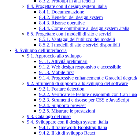
8.3.2. Prototipi in alta fedeltà
8.4. Progettare con il design system .italia
8.4.1. Documentazione
8.4.2. Benefici del design system
8.4.3. Risorse operative
8.4.4. Come contribuire al design system .italia
8.5. Progettare con i modelli di sito e servizi
8.5.1. Vantaggi dell’utilizzo dei modelli
8.5.2. I modelli di sito e servizi disponibili
9. Sviluppo dell’interfaccia
9.1. Approccio allo sviluppo
9.1.1. Attività preliminari
9.1.2. Web design responsivo e accessibile
9.1.3. Mobile first
9.1.4. Progressive enhancement e Graceful degrad
9.2. Strumenti di supporto allo sviluppo del software
9.2.1. Feature detection
9.2.2. Verificare le feature disponibili con Can I us
9.2.3. Strumenti e risorse per CSS e JavaScript
9.2.4. Supporto browser
9.2.5. Misurare le prestazioni
9.3. Catalogo del riuso
9.4. Sviluppare con il design system .italia
9.4.1. Il framework Bootstrap Italia
9.4.2. Il kit di sviluppo React