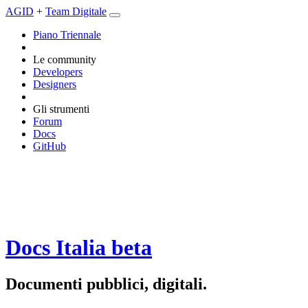
AGID
+
Team Digitale
Piano Triennale
Le community
Developers
Designers
Gli strumenti
Forum
Docs
GitHub
Docs Italia
beta
Documenti pubblici, digitali.