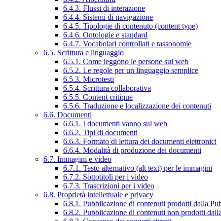
6.4.3. Flussi di interazione
6.4.4. Sistemi di navigazione
6.4.5. Tipologie di contenuto (content type)
6.4.6. Ontologie e standard
6.4.7. Vocabolari controllati e tassonomie
6.5. Scrittura e linguaggio
6.5.1. Come leggono le persone sul web
6.5.2. Le regole per un linguaggio semplice
6.5.3. Microtesti
6.5.4. Scrittura collaborativa
6.5.5. Content critique
6.5.6. Traduzione e localizzazione dei contenuti
6.6. Documenti
6.6.1. I documenti vanno sul web
6.6.2. Tipi di documenti
6.6.3. Formato di lettura dei documenti elettronici
6.6.4. Modalità di produzione dei documenti
6.7. Immagini e video
6.7.1. Testo alternativo (alt text) per le immagini
6.7.2. Sottotitoli per i video
6.7.3. Trascrizioni per i video
6.8. Proprietà intellettuale e privacy
6.8.1. Pubblicazione di contenuti prodotti dalla P
6.8.2. Pubblicazione di contenuti non prodotti dal