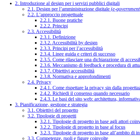
2. Introduzione al design per i servizi pubblici digitali
2.1. Design per l’amministrazione digitale (
e-government
2.2. L’approccio progettuale
2.2.1. Buone pratiche
2.2.2. Principi
2.3. Accessibilità
2.3.1. Definizione
2.3.2. Accessibilità by design
2.3.3. Principi per l’accessibilità
2.3.4. Linee guida e criteri di successo
2.3.5. Come rilasciare una dichiarazione di accessib
2.3.6. Meccanismo di feedback e procedura di attu
2.3.7. Obiettivi accessibilità
2.3.8. Normativa e approfondimenti
2.4. Privacy
2.4.1. Come rispettare la privacy sin dalla progettaz
2.4.2. Richiedi il consenso quando necessario
2.4.3. Le basi del sito web: architettura, informati
3. Pianificazione, gestione e strategia
3.1. Obiettivi del progetto
3.2. Tipologie di progetti
3.2.1. Tipologie di progetto in base agli attori coinv
3.2.2. Tipologie di progetto in base al focus
3.2.3. Tipologie di progetto in base all’ambito di i
3.3. Competenze, ruoli e figure coinvolte