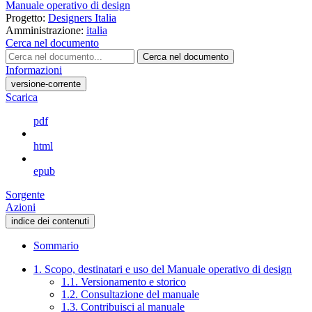
Manuale operativo di design
Progetto:
Designers Italia
Amministrazione:
italia
Cerca nel documento
Cerca nel documento
Informazioni
versione-corrente
Scarica
pdf
html
epub
Sorgente
Azioni
indice dei contenuti
Sommario
1. Scopo, destinatari e uso del Manuale operativo di design
1.1. Versionamento e storico
1.2. Consultazione del manuale
1.3. Contribuisci al manuale