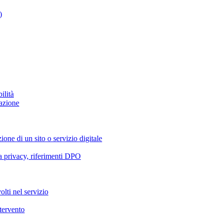
)
ilità
azione
ione di un sito o servizio digitale
va privacy, riferimenti DPO
olti nel servizio
ntervento