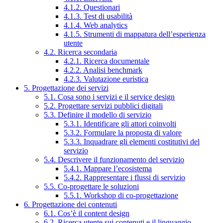
4.1.2. Questionari
4.1.3. Test di usabilità
4.1.4. Web analytics
4.1.5. Strumenti di mappatura dell’esperienza
utente
4.2. Ricerca secondaria
4.2.1. Ricerca documentale
4.2.2. Analisi benchmark
4.2.3. Valutazione euristica
5. Progettazione dei servizi
5.1. Cosa sono i servizi e il service design
5.2. Progettare servizi pubblici digitali
5.3. Definire il modello di servizio
5.3.1. Identificare gli attori coinvolti
5.3.2. Formulare la proposta di valore
5.3.3. Inquadrare gli elementi costitutivi del
servizio
5.4. Descrivere il funzionamento del servizio
5.4.1. Mappare l’ecosistema
5.4.2. Rappresentare i flussi di servizio
5.5. Co-progettare le soluzioni
5.5.1. Workshop di co-progettazione
6. Progettazione dei contenuti
6.1. Cos’è il content design
6.2. Ricerca utente sui contenuti e il linguaggio