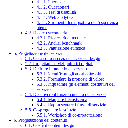
4.1.1. Interviste
4.1.2. Questionari
4.1.3. Test di usabilità
4.1.4. Web analytics
4.1.5. Strumenti di mappatura dell’esperienza
utente
4.2. Ricerca secondaria
4.2.1. Ricerca documentale
4.2.2. Analisi benchmark
4.2.3. Valutazione euristica
5. Progettazione dei servizi
5.1. Cosa sono i servizi e il service design
5.2. Progettare servizi pubblici digitali
5.3. Definire il modello di servizio
5.3.1. Identificare gli attori coinvolti
5.3.2. Formulare la proposta di valore
5.3.3. Inquadrare gli elementi costitutivi del
servizio
5.4. Descrivere il funzionamento del servizio
5.4.1. Mappare l’ecosistema
5.4.2. Rappresentare i flussi di servizio
5.5. Co-progettare le soluzioni
5.5.1. Workshop di co-progettazione
6. Progettazione dei contenuti
6.1. Cos’è il content design