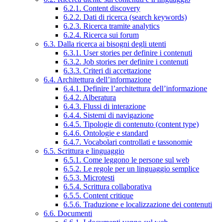
6.2.1. Content discovery
6.2.2. Dati di ricerca (search keywords)
6.2.3. Ricerca tramite analytics
6.2.4. Ricerca sui forum
6.3. Dalla ricerca ai bisogni degli utenti
6.3.1. User stories per definire i contenuti
6.3.2. Job stories per definire i contenuti
6.3.3. Criteri di accettazione
6.4. Architettura dell’informazione
6.4.1. Definire l’architettura dell’informazione
6.4.2. Alberatura
6.4.3. Flussi di interazione
6.4.4. Sistemi di navigazione
6.4.5. Tipologie di contenuto (content type)
6.4.6. Ontologie e standard
6.4.7. Vocabolari controllati e tassonomie
6.5. Scrittura e linguaggio
6.5.1. Come leggono le persone sul web
6.5.2. Le regole per un linguaggio semplice
6.5.3. Microtesti
6.5.4. Scrittura collaborativa
6.5.5. Content critique
6.5.6. Traduzione e localizzazione dei contenuti
6.6. Documenti