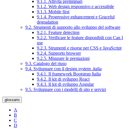
9.1.1. Attività preliminari
9.1.2. Web design responsivo e accessibile
9.1.3. Mobile first
9.1.4. Progressive enhancement e Graceful
degradation
9.2. Strumenti di supporto allo sviluppo del software
9.2.1. Feature detection
9.2.2. Verificare le feature disponibili con Can I
use
9.2.3. Strumenti e risorse per CSS e JavaScript
9.2.4. Supporto browser
9.2.5. Misurare le prestazioni
9.3. Catalogo del riuso
9.4. Sviluppare con il design system .italia
9.4.1. Il framework Bootstrap Italia
9.4.2. Il kit di sviluppo React
9.4.3. Il kit di sviluppo Angular
9.5. Sviluppare con i modelli di sito e servizi
glossario
A
B
C
D