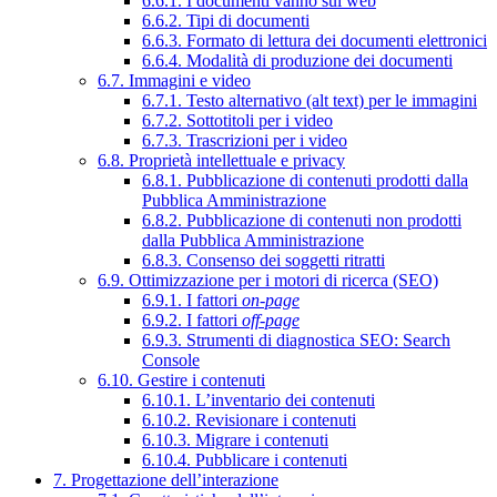
6.6.1. I documenti vanno sul web
6.6.2. Tipi di documenti
6.6.3. Formato di lettura dei documenti elettronici
6.6.4. Modalità di produzione dei documenti
6.7. Immagini e video
6.7.1. Testo alternativo (alt text) per le immagini
6.7.2. Sottotitoli per i video
6.7.3. Trascrizioni per i video
6.8. Proprietà intellettuale e privacy
6.8.1. Pubblicazione di contenuti prodotti dalla
Pubblica Amministrazione
6.8.2. Pubblicazione di contenuti non prodotti
dalla Pubblica Amministrazione
6.8.3. Consenso dei soggetti ritratti
6.9. Ottimizzazione per i motori di ricerca (SEO)
6.9.1. I fattori
on-page
6.9.2. I fattori
off-page
6.9.3. Strumenti di diagnostica SEO: Search
Console
6.10. Gestire i contenuti
6.10.1. L’inventario dei contenuti
6.10.2. Revisionare i contenuti
6.10.3. Migrare i contenuti
6.10.4. Pubblicare i contenuti
7. Progettazione dell’interazione