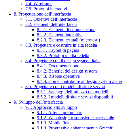
7.4. Wireframe
7.5. Prototipi interattivi
8. Progettazione dell’interfaccia
8.1. Obiettivi dell’interfaccia
8.2. Elementi dell’interfaccia
8.2.1. Elementi di composizione
8.2.2. Elementi interattivi
8.2.3. Elementi testuali (microtesti)
8.3. Progettare e costruire in alta fedeltà
8.3.1. Layout di pagina
8.3.2. Prototipi in alta fedeltà
8.4. Progettare con il design system .italia
8.4.1. Documentazione
8.4.2. Benefici del design system
8.4.3. Risorse operative
8.4.4. Come contribuire al design system .italia
8.5. Progettare con i modelli di sito e servizi
8.5.1. Vantaggi dell’utilizzo dei modelli
8.5.2. I modelli di sito e servizi disponibili
9. Sviluppo dell’interfaccia
9.1. Approccio allo sviluppo
9.1.1. Attività preliminari
9.1.2. Web design responsivo e accessibile
9.1.3. Mobile first
9.1.4. Progressive enhancement e Graceful