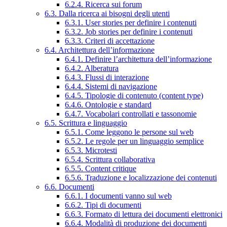
6.2.4. Ricerca sui forum
6.3. Dalla ricerca ai bisogni degli utenti
6.3.1. User stories per definire i contenuti
6.3.2. Job stories per definire i contenuti
6.3.3. Criteri di accettazione
6.4. Architettura dell’informazione
6.4.1. Definire l’architettura dell’informazione
6.4.2. Alberatura
6.4.3. Flussi di interazione
6.4.4. Sistemi di navigazione
6.4.5. Tipologie di contenuto (content type)
6.4.6. Ontologie e standard
6.4.7. Vocabolari controllati e tassonomie
6.5. Scrittura e linguaggio
6.5.1. Come leggono le persone sul web
6.5.2. Le regole per un linguaggio semplice
6.5.3. Microtesti
6.5.4. Scrittura collaborativa
6.5.5. Content critique
6.5.6. Traduzione e localizzazione dei contenuti
6.6. Documenti
6.6.1. I documenti vanno sul web
6.6.2. Tipi di documenti
6.6.3. Formato di lettura dei documenti elettronici
6.6.4. Modalità di produzione dei documenti