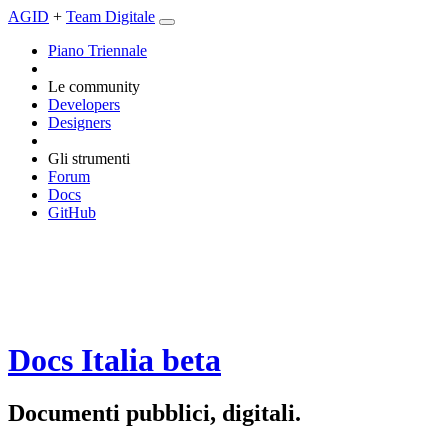
AGID
+
Team Digitale
Piano Triennale
Le community
Developers
Designers
Gli strumenti
Forum
Docs
GitHub
Docs Italia
beta
Documenti pubblici, digitali.