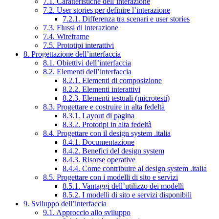
7.1. Caratteristiche dell’interazione
7.2. User stories per definire l’interazione
7.2.1. Differenza tra scenari e user stories
7.3. Flussi di interazione
7.4. Wireframe
7.5. Prototipi interattivi
8. Progettazione dell’interfaccia
8.1. Obiettivi dell’interfaccia
8.2. Elementi dell’interfaccia
8.2.1. Elementi di composizione
8.2.2. Elementi interattivi
8.2.3. Elementi testuali (microtesti)
8.3. Progettare e costruire in alta fedeltà
8.3.1. Layout di pagina
8.3.2. Prototipi in alta fedeltà
8.4. Progettare con il design system .italia
8.4.1. Documentazione
8.4.2. Benefici del design system
8.4.3. Risorse operative
8.4.4. Come contribuire al design system .italia
8.5. Progettare con i modelli di sito e servizi
8.5.1. Vantaggi dell’utilizzo dei modelli
8.5.2. I modelli di sito e servizi disponibili
9. Sviluppo dell’interfaccia
9.1. Approccio allo sviluppo