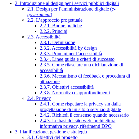
2. Introduzione al design per i servizi pubblici digitali
2.1. Design per l’amministrazione digitale (
e-
government
)
2.2. L’approccio progettuale
2.2.1. Buone pratiche
2.2.2. Principi
2.3. Accessibilità
2.3.1. Definizione
2.3.2. Accessibilità by design
2.3.3. Principi per l’accessibilità
2.3.4. Linee guida e criteri di successo
2.3.5. Come rilasciare una dichiarazione di
accessibilità
2.3.6. Meccanismo di feedback e procedura di
attuazione
2.3.7. Obiettivi accessibilità
2.3.8. Normativa e approfondimenti
2.4. Privacy
2.4.1. Come rispettare la privacy sin dalla
progettazione di un sito o servizio digitale
2.4.2. Richiedi il consenso quando necessario
2.4.3. Le basi del sito web: architettura,
informativa privacy, riferimenti DPO
3. Pianificazione, gestione e strategia
3.1. Obiettivi del progetto