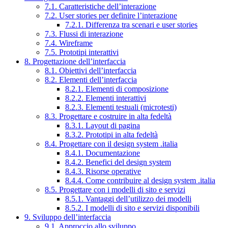
7.1. Caratteristiche dell’interazione
7.2. User stories per definire l’interazione
7.2.1. Differenza tra scenari e user stories
7.3. Flussi di interazione
7.4. Wireframe
7.5. Prototipi interattivi
8. Progettazione dell’interfaccia
8.1. Obiettivi dell’interfaccia
8.2. Elementi dell’interfaccia
8.2.1. Elementi di composizione
8.2.2. Elementi interattivi
8.2.3. Elementi testuali (microtesti)
8.3. Progettare e costruire in alta fedeltà
8.3.1. Layout di pagina
8.3.2. Prototipi in alta fedeltà
8.4. Progettare con il design system .italia
8.4.1. Documentazione
8.4.2. Benefici del design system
8.4.3. Risorse operative
8.4.4. Come contribuire al design system .italia
8.5. Progettare con i modelli di sito e servizi
8.5.1. Vantaggi dell’utilizzo dei modelli
8.5.2. I modelli di sito e servizi disponibili
9. Sviluppo dell’interfaccia
9.1. Approccio allo sviluppo