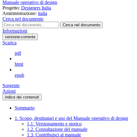
Manuale operativo di design
Progetto:
Designers Italia
Amministrazione:
italia
Cerca nel documento
Cerca nel documento
Informazioni
versione-corrente
Scarica
pdf
html
epub
Sorgente
Azioni
indice dei contenuti
Sommario
1. Scopo, destinatari e uso del Manuale operativo di design
1.1. Versionamento e storico
1.2. Consultazione del manuale
1.3. Contribuisci al manuale