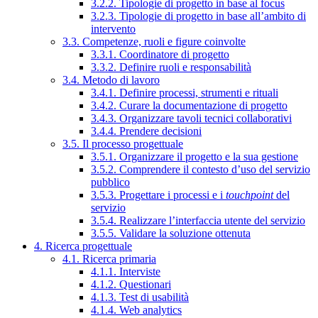
3.2.2. Tipologie di progetto in base al focus
3.2.3. Tipologie di progetto in base all’ambito di
intervento
3.3. Competenze, ruoli e figure coinvolte
3.3.1. Coordinatore di progetto
3.3.2. Definire ruoli e responsabilità
3.4. Metodo di lavoro
3.4.1. Definire processi, strumenti e rituali
3.4.2. Curare la documentazione di progetto
3.4.3. Organizzare tavoli tecnici collaborativi
3.4.4. Prendere decisioni
3.5. Il processo progettuale
3.5.1. Organizzare il progetto e la sua gestione
3.5.2. Comprendere il contesto d’uso del servizio
pubblico
3.5.3. Progettare i processi e i
touchpoint
del
servizio
3.5.4. Realizzare l’interfaccia utente del servizio
3.5.5. Validare la soluzione ottenuta
4. Ricerca progettuale
4.1. Ricerca primaria
4.1.1. Interviste
4.1.2. Questionari
4.1.3. Test di usabilità
4.1.4. Web analytics