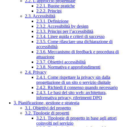
2.2. L’approccio progettuale
2.2.1. Buone pratiche
2.2.2. Principi
2.3. Accessibilità
2.3.1. Definizione
2.3.2. Accessibilità by design
2.3.3. Principi per l’accessibilità
2.3.4. Linee guida e criteri di successo
2.3.5. Come rilasciare una dichiarazione di
accessibilità
2.3.6. Meccanismo di feedback e procedura di
attuazione
2.3.7. Obiettivi accessibilità
2.3.8. Normativa e approfondimenti
2.4. Privacy
2.4.1. Come rispettare la privacy sin dalla
progettazione di un sito o servizio digitale
2.4.2. Richiedi il consenso quando necessario
2.4.3. Le basi del sito web: architettura,
informativa privacy, riferimenti DPO
3. Pianificazione, gestione e strategia
3.1. Obiettivi del progetto
3.2. Tipologie di progetti
3.2.1. Tipologie di progetto in base agli attori
coinvolti nel servizio