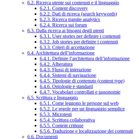
6.2. Ricerca utente sui contenuti e il linguaggio
6.2.1. Content discovery
6.2.2. Dati di ricerca (search keywords)
6.2.3. Ricerca tramite analytics
6.2.4. Ricerca sui forum
6.3. Dalla ricerca ai bisogni degli utenti
6.3.1. User stories per definire i contenuti
6.3.2. Job stories per definire i contenuti
6.3.3. Criteri di accettazione
6.4. Architettura dell’informazione
6.4.1. Definire l’architettura dell’informazione
6.4.2. Alberatura
6.4.3. Flussi di interazione
6.4.4. Sistemi di navigazione
6.4.5. Tipologie di contenuto (content type)
6.4.6. Ontologie e standard
6.4.7. Vocabolari controllati e tassonomie
6.5. Scrittura e linguaggio
6.5.1. Come leggono le persone sul web
6.5.2. Le regole per un linguaggio semplice
6.5.3. Microtesti
6.5.4. Scrittura collaborativa
6.5.5. Content critique
6.5.6. Traduzione e localizzazione dei contenuti
6.6. Documenti