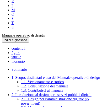
E
I
M
O
S
T
U
Manuale operativo di design
indici e glossario
contenuti
figure
tabelle
glossario
Sommario
1. Scopo, destinatari e uso del Manuale operativo di design
1.1. Versionamento e storico
1.2. Consultazione del manuale
1.3. Contribuisci al manuale
2. Introduzione al design per i servizi pubblici digitali
2.1. Design per l’amministrazione digitale (
e-
government
)