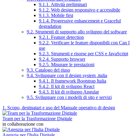
9.1.1. Attività preliminari
9.1.2. Web design responsivo e accessibile
9.1.3. Mobile first
9.1.4. Progressive enhancement e Graceful
degradation
9.2. Strumenti di supporto allo sviluppo del software
9.2.1. Feature detection
9.2.2. Verificare le feature disponibili con Can I
use
9.2.3. Strumenti e risorse per CSS e JavaScript
9.2.4. Supporto browser
9.2.5. Misurare le prestazioni
9.3. Catalogo del riuso
9.4. Sviluppare con il design system .italia
9.4.1. Il framework Bootstrap Italia
9.4.2. Il kit di sviluppo React
9.4.3. Il kit di sviluppo Angular
9.5. Sviluppare con i modelli di sito e servizi
1. Scopo, destinatari e uso del Manuale operativo di design
Team per la Trasformazione Digitale
in collaborazione con
Agenzia per l'Italia Digitale