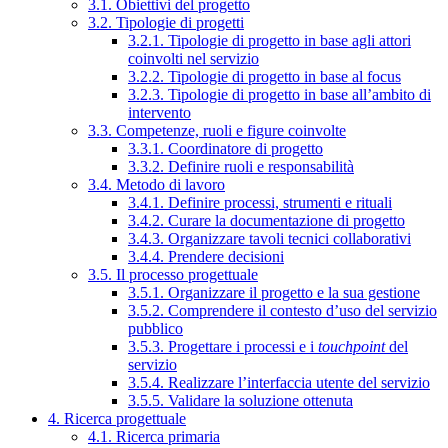
3.1. Obiettivi del progetto
3.2. Tipologie di progetti
3.2.1. Tipologie di progetto in base agli attori
coinvolti nel servizio
3.2.2. Tipologie di progetto in base al focus
3.2.3. Tipologie di progetto in base all’ambito di
intervento
3.3. Competenze, ruoli e figure coinvolte
3.3.1. Coordinatore di progetto
3.3.2. Definire ruoli e responsabilità
3.4. Metodo di lavoro
3.4.1. Definire processi, strumenti e rituali
3.4.2. Curare la documentazione di progetto
3.4.3. Organizzare tavoli tecnici collaborativi
3.4.4. Prendere decisioni
3.5. Il processo progettuale
3.5.1. Organizzare il progetto e la sua gestione
3.5.2. Comprendere il contesto d’uso del servizio
pubblico
3.5.3. Progettare i processi e i
touchpoint
del
servizio
3.5.4. Realizzare l’interfaccia utente del servizio
3.5.5. Validare la soluzione ottenuta
4. Ricerca progettuale
4.1. Ricerca primaria