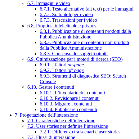
6.7. Immagini e video
6.7.1. Testo alternativo (alt text) per le immagini
6.7.2. Sottotitoli per i video
6.7.3. Trascrizioni per i video
6.8. Proprietà intellettuale e privacy
6.8.1. Pubblicazione di contenuti prodotti dalla
Pubblica Amministrazione
6.8.2. Pubblicazione di contenuti non prodotti
dalla Pubblica Amministrazione
6.8.3. Consenso dei soggetti ritratti
6.9. Ottimizzazione per i motori di ricerca (SEO)
6.9.1. I fattori
on-page
6.9.2. I fattori
off-page
6.9.3. Strumenti di diagnostica SEO: Search
Console
6.10. Gestire i contenuti
6.10.1. L’inventario dei contenuti
6.10.2. Revisionare i contenuti
6.10.3. Migrare i contenuti
6.10.4. Pubblicare i contenuti
7. Progettazione dell’interazione
7.1. Caratteristiche dell’interazione
7.2. User stories per definire l’interazione
7.2.1. Differenza tra scenari e user stories
7.3. Flussi di interazione