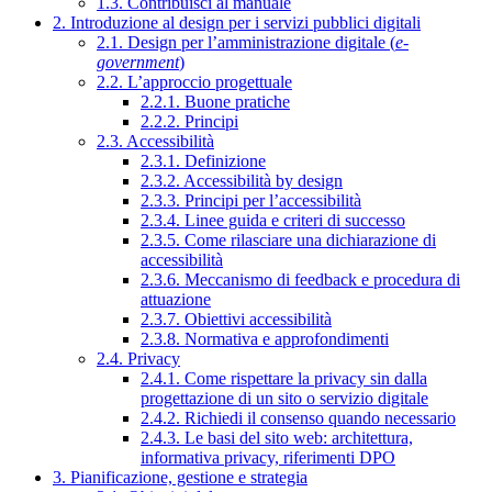
1.3. Contribuisci al manuale
2. Introduzione al design per i servizi pubblici digitali
2.1. Design per l’amministrazione digitale (
e-
government
)
2.2. L’approccio progettuale
2.2.1. Buone pratiche
2.2.2. Principi
2.3. Accessibilità
2.3.1. Definizione
2.3.2. Accessibilità by design
2.3.3. Principi per l’accessibilità
2.3.4. Linee guida e criteri di successo
2.3.5. Come rilasciare una dichiarazione di
accessibilità
2.3.6. Meccanismo di feedback e procedura di
attuazione
2.3.7. Obiettivi accessibilità
2.3.8. Normativa e approfondimenti
2.4. Privacy
2.4.1. Come rispettare la privacy sin dalla
progettazione di un sito o servizio digitale
2.4.2. Richiedi il consenso quando necessario
2.4.3. Le basi del sito web: architettura,
informativa privacy, riferimenti DPO
3. Pianificazione, gestione e strategia