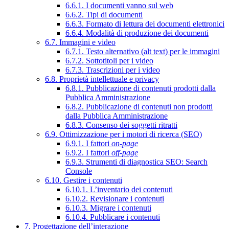
6.6.1. I documenti vanno sul web
6.6.2. Tipi di documenti
6.6.3. Formato di lettura dei documenti elettronici
6.6.4. Modalità di produzione dei documenti
6.7. Immagini e video
6.7.1. Testo alternativo (alt text) per le immagini
6.7.2. Sottotitoli per i video
6.7.3. Trascrizioni per i video
6.8. Proprietà intellettuale e privacy
6.8.1. Pubblicazione di contenuti prodotti dalla
Pubblica Amministrazione
6.8.2. Pubblicazione di contenuti non prodotti
dalla Pubblica Amministrazione
6.8.3. Consenso dei soggetti ritratti
6.9. Ottimizzazione per i motori di ricerca (SEO)
6.9.1. I fattori
on-page
6.9.2. I fattori
off-page
6.9.3. Strumenti di diagnostica SEO: Search
Console
6.10. Gestire i contenuti
6.10.1. L’inventario dei contenuti
6.10.2. Revisionare i contenuti
6.10.3. Migrare i contenuti
6.10.4. Pubblicare i contenuti
7. Progettazione dell’interazione