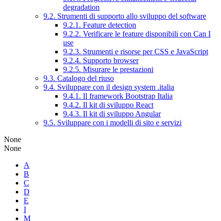
degradation
9.2. Strumenti di supporto allo sviluppo del software
9.2.1. Feature detection
9.2.2. Verificare le feature disponibili con Can I
use
9.2.3. Strumenti e risorse per CSS e JavaScript
9.2.4. Supporto browser
9.2.5. Misurare le prestazioni
9.3. Catalogo del riuso
9.4. Sviluppare con il design system .italia
9.4.1. Il framework Bootstrap Italia
9.4.2. Il kit di sviluppo React
9.4.3. Il kit di sviluppo Angular
9.5. Sviluppare con i modelli di sito e servizi
None
None
A
B
C
D
E
I
M