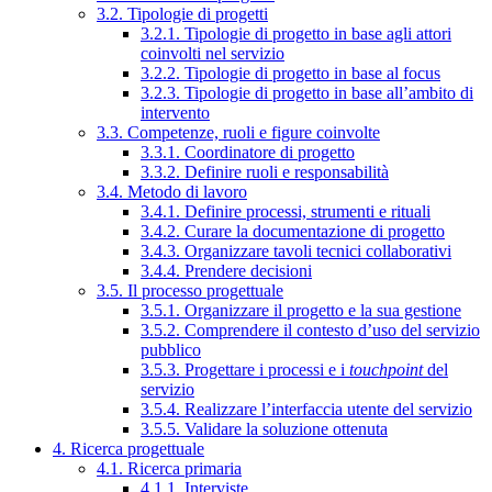
3.2. Tipologie di progetti
3.2.1. Tipologie di progetto in base agli attori
coinvolti nel servizio
3.2.2. Tipologie di progetto in base al focus
3.2.3. Tipologie di progetto in base all’ambito di
intervento
3.3. Competenze, ruoli e figure coinvolte
3.3.1. Coordinatore di progetto
3.3.2. Definire ruoli e responsabilità
3.4. Metodo di lavoro
3.4.1. Definire processi, strumenti e rituali
3.4.2. Curare la documentazione di progetto
3.4.3. Organizzare tavoli tecnici collaborativi
3.4.4. Prendere decisioni
3.5. Il processo progettuale
3.5.1. Organizzare il progetto e la sua gestione
3.5.2. Comprendere il contesto d’uso del servizio
pubblico
3.5.3. Progettare i processi e i
touchpoint
del
servizio
3.5.4. Realizzare l’interfaccia utente del servizio
3.5.5. Validare la soluzione ottenuta
4. Ricerca progettuale
4.1. Ricerca primaria
4.1.1. Interviste