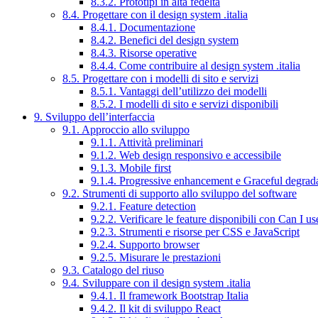
8.3.2. Prototipi in alta fedeltà
8.4. Progettare con il design system .italia
8.4.1. Documentazione
8.4.2. Benefici del design system
8.4.3. Risorse operative
8.4.4. Come contribuire al design system .italia
8.5. Progettare con i modelli di sito e servizi
8.5.1. Vantaggi dell’utilizzo dei modelli
8.5.2. I modelli di sito e servizi disponibili
9. Sviluppo dell’interfaccia
9.1. Approccio allo sviluppo
9.1.1. Attività preliminari
9.1.2. Web design responsivo e accessibile
9.1.3. Mobile first
9.1.4. Progressive enhancement e Graceful degrad
9.2. Strumenti di supporto allo sviluppo del software
9.2.1. Feature detection
9.2.2. Verificare le feature disponibili con Can I us
9.2.3. Strumenti e risorse per CSS e JavaScript
9.2.4. Supporto browser
9.2.5. Misurare le prestazioni
9.3. Catalogo del riuso
9.4. Sviluppare con il design system .italia
9.4.1. Il framework Bootstrap Italia
9.4.2. Il kit di sviluppo React