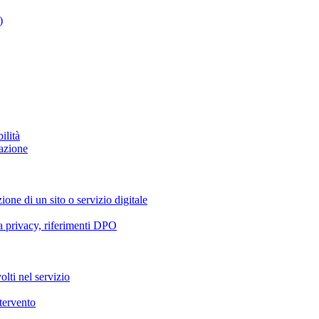
)
ilità
azione
ione di un sito o servizio digitale
va privacy, riferimenti DPO
olti nel servizio
ntervento