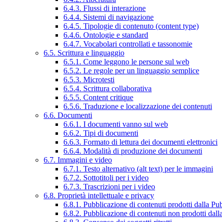
6.4.3. Flussi di interazione
6.4.4. Sistemi di navigazione
6.4.5. Tipologie di contenuto (content type)
6.4.6. Ontologie e standard
6.4.7. Vocabolari controllati e tassonomie
6.5. Scrittura e linguaggio
6.5.1. Come leggono le persone sul web
6.5.2. Le regole per un linguaggio semplice
6.5.3. Microtesti
6.5.4. Scrittura collaborativa
6.5.5. Content critique
6.5.6. Traduzione e localizzazione dei contenuti
6.6. Documenti
6.6.1. I documenti vanno sul web
6.6.2. Tipi di documenti
6.6.3. Formato di lettura dei documenti elettronici
6.6.4. Modalità di produzione dei documenti
6.7. Immagini e video
6.7.1. Testo alternativo (alt text) per le immagini
6.7.2. Sottotitoli per i video
6.7.3. Trascrizioni per i video
6.8. Proprietà intellettuale e privacy
6.8.1. Pubblicazione di contenuti prodotti dalla P
6.8.2. Pubblicazione di contenuti non prodotti dal