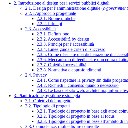
2. Introduzione al design per i servizi pubblici digitali
2.1. Design per l’amministrazione digitale (
e-government
2.2. L’approccio progettuale
2.2.1. Buone pratiche
2.2.2. Principi
2.3. Accessibilità
2.3.1. Definizione
2.3.2. Accessibilità by design
2.3.3. Principi per l’accessibilità
2.3.4. Linee guida e criteri di successo
2.3.5. Come rilasciare una dichiarazione di accessib
2.3.6. Meccanismo di feedback e procedura di attu
2.3.7. Obiettivi accessibilità
2.3.8. Normativa e approfondimenti
2.4. Privacy
2.4.1. Come rispettare la privacy sin dalla progettaz
2.4.2. Richiedi il consenso quando necessario
2.4.3. Le basi del sito web: architettura, informati
3. Pianificazione, gestione e strategia
3.1. Obiettivi del progetto
3.2. Tipologie di progetti
3.2.1. Tipologie di progetto in base agli attori coinv
3.2.2. Tipologie di progetto in base al focus
3.2.3. Tipologie di progetto in base all’ambito di i
3.3. Competenze, ruoli e figure coinvolte