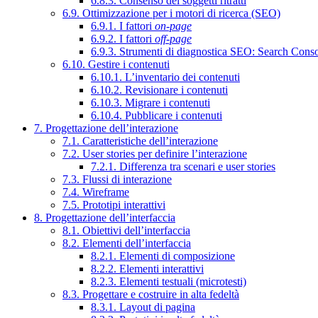
6.8.3. Consenso dei soggetti ritratti
6.9. Ottimizzazione per i motori di ricerca (SEO)
6.9.1. I fattori
on-page
6.9.2. I fattori
off-page
6.9.3. Strumenti di diagnostica SEO: Search Cons
6.10. Gestire i contenuti
6.10.1. L’inventario dei contenuti
6.10.2. Revisionare i contenuti
6.10.3. Migrare i contenuti
6.10.4. Pubblicare i contenuti
7. Progettazione dell’interazione
7.1. Caratteristiche dell’interazione
7.2. User stories per definire l’interazione
7.2.1. Differenza tra scenari e user stories
7.3. Flussi di interazione
7.4. Wireframe
7.5. Prototipi interattivi
8. Progettazione dell’interfaccia
8.1. Obiettivi dell’interfaccia
8.2. Elementi dell’interfaccia
8.2.1. Elementi di composizione
8.2.2. Elementi interattivi
8.2.3. Elementi testuali (microtesti)
8.3. Progettare e costruire in alta fedeltà
8.3.1. Layout di pagina