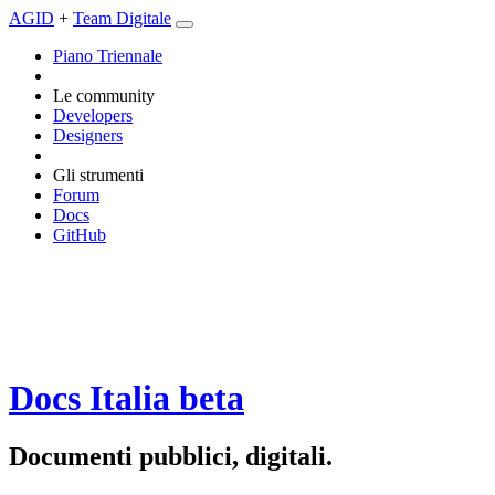
AGID
+
Team Digitale
Piano Triennale
Le community
Developers
Designers
Gli strumenti
Forum
Docs
GitHub
Docs Italia
beta
Documenti pubblici, digitali.