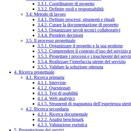
3.3.1. Coordinatore di progetto
3.3.2. Definire ruoli e responsabilità
3.4. Metodo di lavoro
3.4.1. Definire processi, strumenti e rituali
3.4.2. Curare la documentazione di progetto
3.4.3. Organizzare tavoli tecnici collaborativi
3.4.4. Prendere decisioni
3.5. Il processo progettuale
3.5.1. Organizzare il progetto e la sua gestione
3.5.2. Comprendere il contesto d’uso del servizio 
3.5.3. Progettare i processi e i
touchpoint
del servi
3.5.4. Realizzare l’interfaccia utente del servizio
3.5.5. Validare la soluzione ottenuta
4. Ricerca progettuale
4.1. Ricerca primaria
4.1.1. Interviste
4.1.2. Questionari
4.1.3. Test di usabilità
4.1.4. Web analytics
4.1.5. Strumenti di mappatura dell’esperienza uten
4.2. Ricerca secondaria
4.2.1. Ricerca documentale
4.2.2. Analisi benchmark
4.2.3. Valutazione euristica
5. Progettazione dei servizi