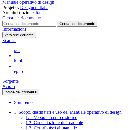
Manuale operativo di design
Progetto:
Designers Italia
Amministrazione:
italia
Cerca nel documento
Cerca nel documento
Informazioni
versione-corrente
Scarica
pdf
html
epub
Sorgente
Azioni
indice dei contenuti
Sommario
1. Scopo, destinatari e uso del Manuale operativo di design
1.1. Versionamento e storico
1.2. Consultazione del manuale
1.3. Contribuisci al manuale