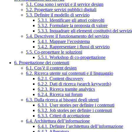
5.1. Cosa sono i servizi e il service design
5.2. Progettare servizi pubblici digitali
5.3. Definire il modello di servizio
5.3.1. Identificare gli attori coinvolti
5.3.2. Formulare la proposta di valore
5.3.3. Inquadrare gli elementi costitutivi del serviz
5.4. Descrivere il funzionamento del servizio
5.4.1. Mappare l’ecosistema
5.4.2. Rappresentare i flussi di servizio
5.5. Co-progettare le soluzioni
5.5.1. Workshop di co-progettazione
6. Progettazione dei contenuti
6.1. Cos’è il content design
6.2. Ricerca utente sui contenuti e il linguaggio
6.2.1. Content discovery
6.2.2. Dati di ricerca (search keywords)
6.2.3. Ricerca tramite analytics
6.2.4. Ricerca sui forum
6.3. Dalla ricerca ai bisogni degli utenti
6.3.1. User stories per definire i contenuti
6.3.2. Job stories per definire i contenuti
6.3.3. Criteri di accettazione
6.4. Architettura dell’informazione
6.4.1. Definire l’architettura dell’informazione
6.4.2. Alberatura