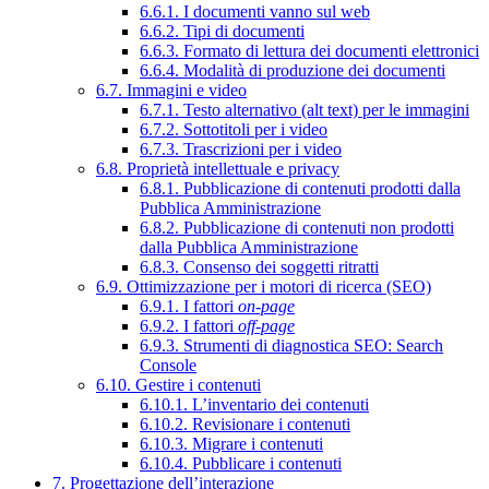
6.6.1. I documenti vanno sul web
6.6.2. Tipi di documenti
6.6.3. Formato di lettura dei documenti elettronici
6.6.4. Modalità di produzione dei documenti
6.7. Immagini e video
6.7.1. Testo alternativo (alt text) per le immagini
6.7.2. Sottotitoli per i video
6.7.3. Trascrizioni per i video
6.8. Proprietà intellettuale e privacy
6.8.1. Pubblicazione di contenuti prodotti dalla
Pubblica Amministrazione
6.8.2. Pubblicazione di contenuti non prodotti
dalla Pubblica Amministrazione
6.8.3. Consenso dei soggetti ritratti
6.9. Ottimizzazione per i motori di ricerca (SEO)
6.9.1. I fattori
on-page
6.9.2. I fattori
off-page
6.9.3. Strumenti di diagnostica SEO: Search
Console
6.10. Gestire i contenuti
6.10.1. L’inventario dei contenuti
6.10.2. Revisionare i contenuti
6.10.3. Migrare i contenuti
6.10.4. Pubblicare i contenuti
7. Progettazione dell’interazione