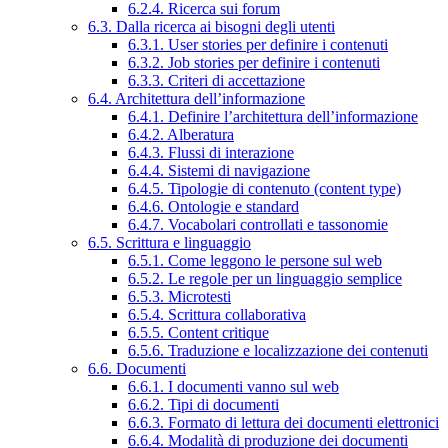
6.2.4. Ricerca sui forum
6.3. Dalla ricerca ai bisogni degli utenti
6.3.1. User stories per definire i contenuti
6.3.2. Job stories per definire i contenuti
6.3.3. Criteri di accettazione
6.4. Architettura dell’informazione
6.4.1. Definire l’architettura dell’informazione
6.4.2. Alberatura
6.4.3. Flussi di interazione
6.4.4. Sistemi di navigazione
6.4.5. Tipologie di contenuto (content type)
6.4.6. Ontologie e standard
6.4.7. Vocabolari controllati e tassonomie
6.5. Scrittura e linguaggio
6.5.1. Come leggono le persone sul web
6.5.2. Le regole per un linguaggio semplice
6.5.3. Microtesti
6.5.4. Scrittura collaborativa
6.5.5. Content critique
6.5.6. Traduzione e localizzazione dei contenuti
6.6. Documenti
6.6.1. I documenti vanno sul web
6.6.2. Tipi di documenti
6.6.3. Formato di lettura dei documenti elettronici
6.6.4. Modalità di produzione dei documenti