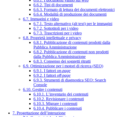
6.6.1. I documenti vanno sul web
6.6.2. Tipi di documenti
6.6.3. Formato di lettura dei documenti elettronici
6.6.4. Modalità di produzione dei documenti
6.7. Immagini e video
6.7.1. Testo alternativo (alt text) per le immagini
6.7.2. Sottotitoli per i video
6.7.3. Trascrizioni per i video
6.8. Proprietà intellettuale e privacy
6.8.1. Pubblicazione di contenuti prodotti dalla
Pubblica Amministrazione
6.8.2. Pubblicazione di contenuti non prodotti
dalla Pubblica Amministrazione
6.8.3. Consenso dei soggetti ritratti
6.9. Ottimizzazione per i motori di ricerca (SEO)
6.9.1. I fattori
on-page
6.9.2. I fattori
off-page
6.9.3. Strumenti di diagnostica SEO: Search
Console
6.10. Gestire i contenuti
6.10.1. L’inventario dei contenuti
6.10.2. Revisionare i contenuti
6.10.3. Migrare i contenuti
6.10.4. Pubblicare i contenuti
7. Progettazione dell’interazione