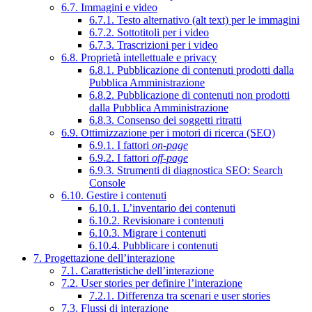
6.7. Immagini e video
6.7.1. Testo alternativo (alt text) per le immagini
6.7.2. Sottotitoli per i video
6.7.3. Trascrizioni per i video
6.8. Proprietà intellettuale e privacy
6.8.1. Pubblicazione di contenuti prodotti dalla
Pubblica Amministrazione
6.8.2. Pubblicazione di contenuti non prodotti
dalla Pubblica Amministrazione
6.8.3. Consenso dei soggetti ritratti
6.9. Ottimizzazione per i motori di ricerca (SEO)
6.9.1. I fattori
on-page
6.9.2. I fattori
off-page
6.9.3. Strumenti di diagnostica SEO: Search
Console
6.10. Gestire i contenuti
6.10.1. L’inventario dei contenuti
6.10.2. Revisionare i contenuti
6.10.3. Migrare i contenuti
6.10.4. Pubblicare i contenuti
7. Progettazione dell’interazione
7.1. Caratteristiche dell’interazione
7.2. User stories per definire l’interazione
7.2.1. Differenza tra scenari e user stories
7.3. Flussi di interazione