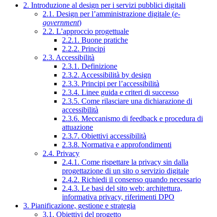
2. Introduzione al design per i servizi pubblici digitali
2.1. Design per l’amministrazione digitale (
e-
government
)
2.2. L’approccio progettuale
2.2.1. Buone pratiche
2.2.2. Principi
2.3. Accessibilità
2.3.1. Definizione
2.3.2. Accessibilità by design
2.3.3. Principi per l’accessibilità
2.3.4. Linee guida e criteri di successo
2.3.5. Come rilasciare una dichiarazione di
accessibilità
2.3.6. Meccanismo di feedback e procedura di
attuazione
2.3.7. Obiettivi accessibilità
2.3.8. Normativa e approfondimenti
2.4. Privacy
2.4.1. Come rispettare la privacy sin dalla
progettazione di un sito o servizio digitale
2.4.2. Richiedi il consenso quando necessario
2.4.3. Le basi del sito web: architettura,
informativa privacy, riferimenti DPO
3. Pianificazione, gestione e strategia
3.1. Obiettivi del progetto