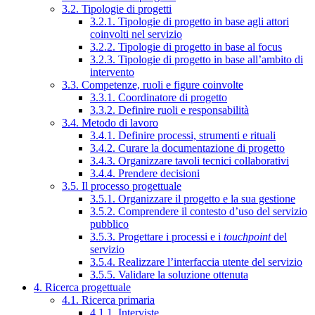
3.2. Tipologie di progetti
3.2.1. Tipologie di progetto in base agli attori
coinvolti nel servizio
3.2.2. Tipologie di progetto in base al focus
3.2.3. Tipologie di progetto in base all’ambito di
intervento
3.3. Competenze, ruoli e figure coinvolte
3.3.1. Coordinatore di progetto
3.3.2. Definire ruoli e responsabilità
3.4. Metodo di lavoro
3.4.1. Definire processi, strumenti e rituali
3.4.2. Curare la documentazione di progetto
3.4.3. Organizzare tavoli tecnici collaborativi
3.4.4. Prendere decisioni
3.5. Il processo progettuale
3.5.1. Organizzare il progetto e la sua gestione
3.5.2. Comprendere il contesto d’uso del servizio
pubblico
3.5.3. Progettare i processi e i
touchpoint
del
servizio
3.5.4. Realizzare l’interfaccia utente del servizio
3.5.5. Validare la soluzione ottenuta
4. Ricerca progettuale
4.1. Ricerca primaria
4.1.1. Interviste