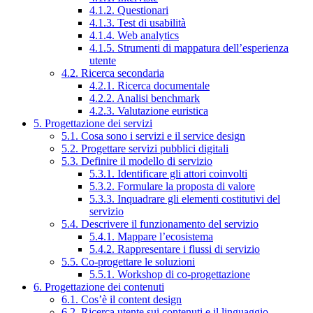
4.1.2. Questionari
4.1.3. Test di usabilità
4.1.4. Web analytics
4.1.5. Strumenti di mappatura dell’esperienza
utente
4.2. Ricerca secondaria
4.2.1. Ricerca documentale
4.2.2. Analisi benchmark
4.2.3. Valutazione euristica
5. Progettazione dei servizi
5.1. Cosa sono i servizi e il service design
5.2. Progettare servizi pubblici digitali
5.3. Definire il modello di servizio
5.3.1. Identificare gli attori coinvolti
5.3.2. Formulare la proposta di valore
5.3.3. Inquadrare gli elementi costitutivi del
servizio
5.4. Descrivere il funzionamento del servizio
5.4.1. Mappare l’ecosistema
5.4.2. Rappresentare i flussi di servizio
5.5. Co-progettare le soluzioni
5.5.1. Workshop di co-progettazione
6. Progettazione dei contenuti
6.1. Cos’è il content design
6.2. Ricerca utente sui contenuti e il linguaggio