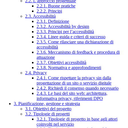
2.2. L’approccio progettuale
2.2.1. Buone pratiche
2.2.2. Principi
2.3. Accessibilità
2.3.1. Definizione
2.3.2. Accessibilità by design
2.3.3. Principi per l’accessibilità
2.3.4. Linee guida e criteri di successo
2.3.5. Come rilasciare una dichiarazione di
accessibilità
2.3.6. Meccanismo di feedback e procedura di
attuazione
2.3.7. Obiettivi accessibilità
2.3.8. Normativa e approfondimenti
2.4. Privacy
2.4.1. Come rispettare la privacy sin dalla
progettazione di un sito o servizio digitale
2.4.2. Richiedi il consenso quando necessario
2.4.3. Le basi del sito web: architettura,
informativa privacy, riferimenti DPO
3. Pianificazione, gestione e strategia
3.1. Obiettivi del progetto
3.2. Tipologie di progetti
3.2.1. Tipologie di progetto in base agli attori
coinvolti nel servizio