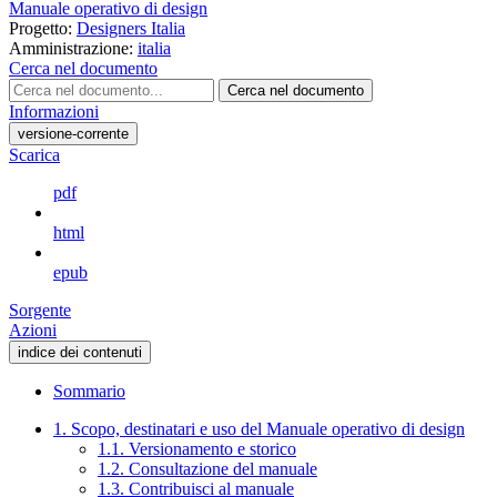
Manuale operativo di design
Progetto:
Designers Italia
Amministrazione:
italia
Cerca nel documento
Cerca nel documento
Informazioni
versione-corrente
Scarica
pdf
html
epub
Sorgente
Azioni
indice dei contenuti
Sommario
1. Scopo, destinatari e uso del Manuale operativo di design
1.1. Versionamento e storico
1.2. Consultazione del manuale
1.3. Contribuisci al manuale