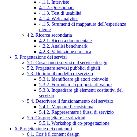
4.1.1. Interviste
4.1.2. Questionari
4.1.3. Test di usabilità
4.1.4. Web analytics
4.1.5. Strumenti di mappatura dell’esperienza
utente
4.2. Ricerca secondaria
4.2.1. Ricerca documentale
4.2.2. Analisi benchmark
4.2.3. Valutazione euristica
5. Progettazione dei servizi
5.1. Cosa sono i servizi e il service design
5.2. Progettare servizi pubblici digitali
5.3. Definire il modello di servizio
5.3.1. Identificare gli attori coinvolti
5.3.2. Formulare la proposta di valore
5.3.3. Inquadrare gli elementi costitutivi del
servizio
5.4. Descrivere il funzionamento del servizio
5.4.1. Mappare l’ecosistema
5.4.2. Rappresentare i flussi di servizio
5.5. Co-progettare le soluzioni
5.5.1. Workshop di co-progettazione
6. Progettazione dei contenuti
6.1. Cos’è il content design