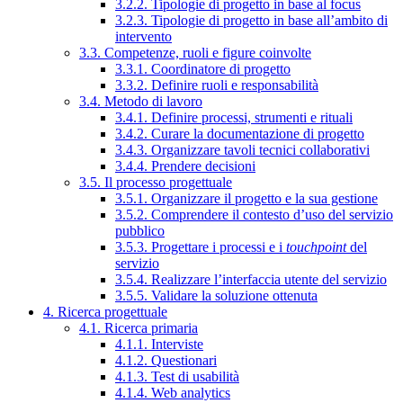
3.2.2. Tipologie di progetto in base al focus
3.2.3. Tipologie di progetto in base all’ambito di
intervento
3.3. Competenze, ruoli e figure coinvolte
3.3.1. Coordinatore di progetto
3.3.2. Definire ruoli e responsabilità
3.4. Metodo di lavoro
3.4.1. Definire processi, strumenti e rituali
3.4.2. Curare la documentazione di progetto
3.4.3. Organizzare tavoli tecnici collaborativi
3.4.4. Prendere decisioni
3.5. Il processo progettuale
3.5.1. Organizzare il progetto e la sua gestione
3.5.2. Comprendere il contesto d’uso del servizio
pubblico
3.5.3. Progettare i processi e i
touchpoint
del
servizio
3.5.4. Realizzare l’interfaccia utente del servizio
3.5.5. Validare la soluzione ottenuta
4. Ricerca progettuale
4.1. Ricerca primaria
4.1.1. Interviste
4.1.2. Questionari
4.1.3. Test di usabilità
4.1.4. Web analytics