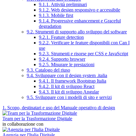
9.1.1. Attività preliminari
9.1.2. Web design responsivo e accessibile
9.1.3. Mobile first
9.1.4. Progressive enhancement e Graceful
degradation
9.2. Strumenti di supporto allo sviluppo del software
9.2.1. Feature detection
9.2.2. Verificare le feature disponibili con Can I
use
9.2.3. Strumenti e risorse per CSS e JavaScript
9.2.4. Supporto browser
9.2.5. Misurare le prestazioni
9.3. Catalogo del riuso
9.4. Sviluppare con il design system .italia
9.4.1. Il framework Bootstrap Italia
9.4.2. Il kit di sviluppo React
9.4.3. Il kit di sviluppo Angular
9.5. Sviluppare con i modelli di sito e servizi
1. Scopo, destinatari e uso del Manuale operativo di design
Team per la Trasformazione Digitale
in collaborazione con
Agenzia per l'Italia Digitale