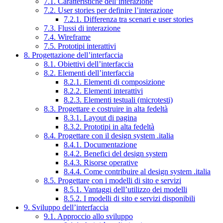
7.1. Caratteristiche dell’interazione
7.2. User stories per definire l’interazione
7.2.1. Differenza tra scenari e user stories
7.3. Flussi di interazione
7.4. Wireframe
7.5. Prototipi interattivi
8. Progettazione dell’interfaccia
8.1. Obiettivi dell’interfaccia
8.2. Elementi dell’interfaccia
8.2.1. Elementi di composizione
8.2.2. Elementi interattivi
8.2.3. Elementi testuali (microtesti)
8.3. Progettare e costruire in alta fedeltà
8.3.1. Layout di pagina
8.3.2. Prototipi in alta fedeltà
8.4. Progettare con il design system .italia
8.4.1. Documentazione
8.4.2. Benefici del design system
8.4.3. Risorse operative
8.4.4. Come contribuire al design system .italia
8.5. Progettare con i modelli di sito e servizi
8.5.1. Vantaggi dell’utilizzo dei modelli
8.5.2. I modelli di sito e servizi disponibili
9. Sviluppo dell’interfaccia
9.1. Approccio allo sviluppo