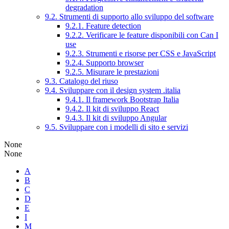
degradation
9.2. Strumenti di supporto allo sviluppo del software
9.2.1. Feature detection
9.2.2. Verificare le feature disponibili con Can I
use
9.2.3. Strumenti e risorse per CSS e JavaScript
9.2.4. Supporto browser
9.2.5. Misurare le prestazioni
9.3. Catalogo del riuso
9.4. Sviluppare con il design system .italia
9.4.1. Il framework Bootstrap Italia
9.4.2. Il kit di sviluppo React
9.4.3. Il kit di sviluppo Angular
9.5. Sviluppare con i modelli di sito e servizi
None
None
A
B
C
D
E
I
M