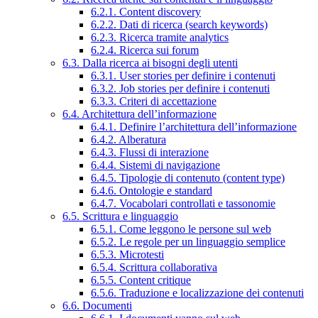
6.2.1. Content discovery
6.2.2. Dati di ricerca (search keywords)
6.2.3. Ricerca tramite analytics
6.2.4. Ricerca sui forum
6.3. Dalla ricerca ai bisogni degli utenti
6.3.1. User stories per definire i contenuti
6.3.2. Job stories per definire i contenuti
6.3.3. Criteri di accettazione
6.4. Architettura dell’informazione
6.4.1. Definire l’architettura dell’informazione
6.4.2. Alberatura
6.4.3. Flussi di interazione
6.4.4. Sistemi di navigazione
6.4.5. Tipologie di contenuto (content type)
6.4.6. Ontologie e standard
6.4.7. Vocabolari controllati e tassonomie
6.5. Scrittura e linguaggio
6.5.1. Come leggono le persone sul web
6.5.2. Le regole per un linguaggio semplice
6.5.3. Microtesti
6.5.4. Scrittura collaborativa
6.5.5. Content critique
6.5.6. Traduzione e localizzazione dei contenuti
6.6. Documenti