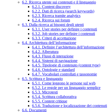
6.2. Ricerca utente sui contenuti e il linguaggio
6.2.1. Content discovery
6.2.2. Dati di ricerca (search keywords)
6.2.3. Ricerca tramite analytics
6.2.4. Ricerca sui forum
6.3. Dalla ricerca ai bisogni degli utenti
6.3.1. User stories per definire i contenuti
6.3.2. Job stories per definire i contenuti
6.3.3. Criteri di accettazione
6.4. Architettura dell’informazione
6.4.1. Definire l’architettura dell’informazione
6.4.2. Alberatura
6.4.3. Flussi di interazione
6.4.4. Sistemi di navigazione
6.4.5. Tipologie di contenuto (content type)
6.4.6. Ontologie e standard
6.4.7. Vocabolari controllati e tassonomie
6.5. Scrittura e linguaggio
6.5.1. Come leggono le persone sul web
6.5.2. Le regole per un linguaggio semplice
6.5.3. Microtesti
6.5.4. Scrittura collaborativa
6.5.5. Content critique
6.5.6. Traduzione e localizzazione dei contenuti
6.6. Documenti