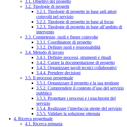
3.1. Obiettivi del progetto
3.2. Tipologie di progetti
3.2.1. Tipologie di progetto in base agli attori
coinvolti nel servizio
3.2.2. Tipologie di progetto in base al focus
3.2.3. Tipologie di progetto in base all’ambito di
intervento
3.3. Competenze, ruoli e figure coinvolte
3.3.1. Coordinatore di progetto
3.3.2. Definire ruoli e responsabilità
3.4. Metodo di lavoro
3.4.1. Definire processi, strumenti e rituali
3.4.2. Curare la documentazione di progetto
3.4.3. Organizzare tavoli tecnici collaborativi
3.4.4. Prendere decisioni
3.5. Il processo progettuale
3.5.1. Organizzare il progetto e la sua gestione
3.5.2. Comprendere il contesto d’uso del servizio
pubblico
3.5.3. Progettare i processi e i
touchpoint
del
servizio
3.5.4. Realizzare l’interfaccia utente del servizio
3.5.5. Validare la soluzione ottenuta
4. Ricerca progettuale
4.1. Ricerca primaria