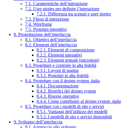
7.1. Caratteristiche dell’interazione
7.2. User stories per definire l’interazione
7.2.1. Differenza tra scenari e user stories
7.3. Flussi di interazione
7.4. Wireframe
7.5. Prototipi interattivi
8. Progettazione dell’interfaccia
8.1. Obiettivi dell’interfaccia
8.2. Elementi dell’interfaccia
8.2.1. Elementi di composizione
8.2.2. Elementi interattivi
8.2.3. Elementi testuali (microtesti)
8.3. Progettare e costruire in alta fedeltà
8.3.1. Layout di pagina
8.3.2. Prototipi in alta fedeltà
8.4. Progettare con il design system .italia
8.4.1. Documentazione
8.4.2. Benefici del design system
8.4.3. Risorse operative
8.4.4. Come contribuire al design system .italia
8.5. Progettare con i modelli di sito e servizi
8.5.1. Vantaggi dell’utilizzo dei modelli
8.5.2. I modelli di sito e servizi disponibili
9. Sviluppo dell’interfaccia
9.1. Approccio allo sviluppo