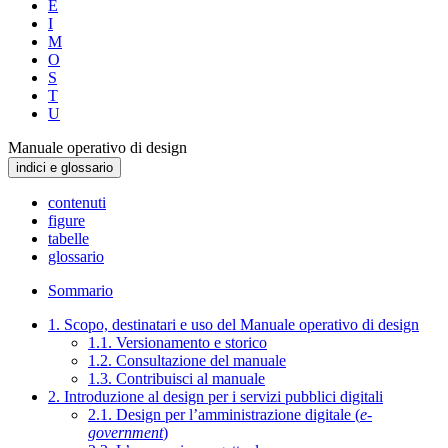
E
I
M
O
S
T
U
Manuale operativo di design
indici e glossario
contenuti
figure
tabelle
glossario
Sommario
1. Scopo, destinatari e uso del Manuale operativo di design
1.1. Versionamento e storico
1.2. Consultazione del manuale
1.3. Contribuisci al manuale
2. Introduzione al design per i servizi pubblici digitali
2.1. Design per l’amministrazione digitale (
e-
government
)