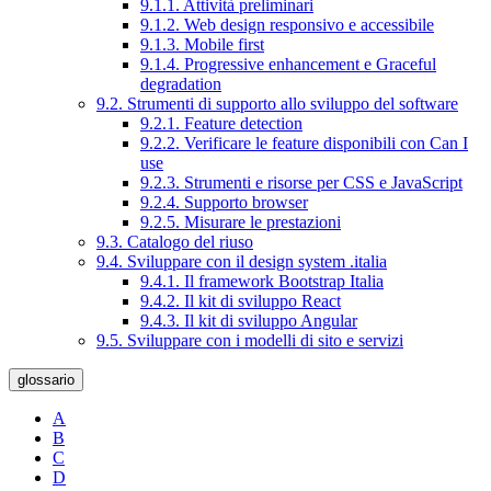
9.1.1. Attività preliminari
9.1.2. Web design responsivo e accessibile
9.1.3. Mobile first
9.1.4. Progressive enhancement e Graceful
degradation
9.2. Strumenti di supporto allo sviluppo del software
9.2.1. Feature detection
9.2.2. Verificare le feature disponibili con Can I
use
9.2.3. Strumenti e risorse per CSS e JavaScript
9.2.4. Supporto browser
9.2.5. Misurare le prestazioni
9.3. Catalogo del riuso
9.4. Sviluppare con il design system .italia
9.4.1. Il framework Bootstrap Italia
9.4.2. Il kit di sviluppo React
9.4.3. Il kit di sviluppo Angular
9.5. Sviluppare con i modelli di sito e servizi
glossario
A
B
C
D