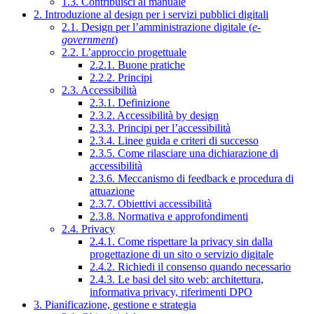
1.3. Contribuisci al manuale
2. Introduzione al design per i servizi pubblici digitali
2.1. Design per l’amministrazione digitale (
e-
government
)
2.2. L’approccio progettuale
2.2.1. Buone pratiche
2.2.2. Principi
2.3. Accessibilità
2.3.1. Definizione
2.3.2. Accessibilità by design
2.3.3. Principi per l’accessibilità
2.3.4. Linee guida e criteri di successo
2.3.5. Come rilasciare una dichiarazione di
accessibilità
2.3.6. Meccanismo di feedback e procedura di
attuazione
2.3.7. Obiettivi accessibilità
2.3.8. Normativa e approfondimenti
2.4. Privacy
2.4.1. Come rispettare la privacy sin dalla
progettazione di un sito o servizio digitale
2.4.2. Richiedi il consenso quando necessario
2.4.3. Le basi del sito web: architettura,
informativa privacy, riferimenti DPO
3. Pianificazione, gestione e strategia