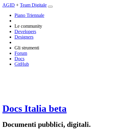
AGID
+
Team Digitale
Piano Triennale
Le community
Developers
Designers
Gli strumenti
Forum
Docs
GitHub
Docs Italia
beta
Documenti pubblici, digitali.