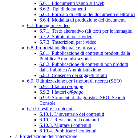
6.6.1. I documenti vanno sul web
6.6.2. Tipi di documenti
6.6.3. Formato di lettura dei documenti elettronici
6.6.4. Modalità di produzione dei documenti
6.7. Immagini e video
6.7.1. Testo alternativo (alt text) per le immagini
6.7.2. Sottotitoli per i video
6.7.3. Trascrizioni per i video
6.8. Proprietà intellettuale e privacy
6.8.1. Pubblicazione di contenuti prodotti dalla
Pubblica Amministrazione
6.8.2. Pubblicazione di contenuti non prodotti
dalla Pubblica Amministrazione
6.8.3. Consenso dei soggetti ritratti
6.9. Ottimizzazione per i motori di ricerca (SEO)
6.9.1. I fattori
on-page
6.9.2. I fattori
off-page
6.9.3. Strumenti di diagnostica SEO: Search
Console
6.10. Gestire i contenuti
6.10.1. L’inventario dei contenuti
6.10.2. Revisionare i contenuti
6.10.3. Migrare i contenuti
6.10.4. Pubblicare i contenuti
7. Progettazione dell’interazione