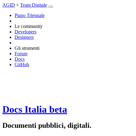
AGID
+
Team Digitale
Piano Triennale
Le community
Developers
Designers
Gli strumenti
Forum
Docs
GitHub
Docs Italia
beta
Documenti pubblici, digitali.