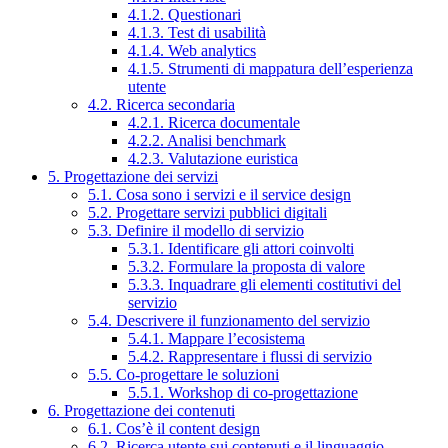
4.1.2. Questionari
4.1.3. Test di usabilità
4.1.4. Web analytics
4.1.5. Strumenti di mappatura dell’esperienza
utente
4.2. Ricerca secondaria
4.2.1. Ricerca documentale
4.2.2. Analisi benchmark
4.2.3. Valutazione euristica
5. Progettazione dei servizi
5.1. Cosa sono i servizi e il service design
5.2. Progettare servizi pubblici digitali
5.3. Definire il modello di servizio
5.3.1. Identificare gli attori coinvolti
5.3.2. Formulare la proposta di valore
5.3.3. Inquadrare gli elementi costitutivi del
servizio
5.4. Descrivere il funzionamento del servizio
5.4.1. Mappare l’ecosistema
5.4.2. Rappresentare i flussi di servizio
5.5. Co-progettare le soluzioni
5.5.1. Workshop di co-progettazione
6. Progettazione dei contenuti
6.1. Cos’è il content design
6.2. Ricerca utente sui contenuti e il linguaggio