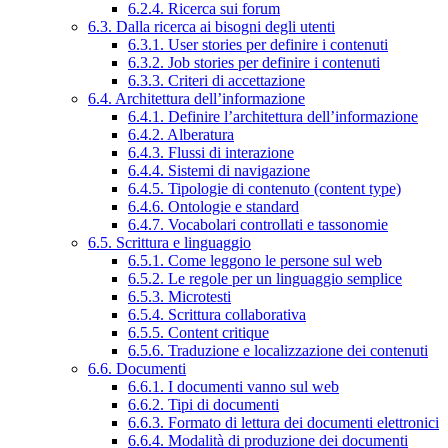
6.2.4. Ricerca sui forum
6.3. Dalla ricerca ai bisogni degli utenti
6.3.1. User stories per definire i contenuti
6.3.2. Job stories per definire i contenuti
6.3.3. Criteri di accettazione
6.4. Architettura dell’informazione
6.4.1. Definire l’architettura dell’informazione
6.4.2. Alberatura
6.4.3. Flussi di interazione
6.4.4. Sistemi di navigazione
6.4.5. Tipologie di contenuto (content type)
6.4.6. Ontologie e standard
6.4.7. Vocabolari controllati e tassonomie
6.5. Scrittura e linguaggio
6.5.1. Come leggono le persone sul web
6.5.2. Le regole per un linguaggio semplice
6.5.3. Microtesti
6.5.4. Scrittura collaborativa
6.5.5. Content critique
6.5.6. Traduzione e localizzazione dei contenuti
6.6. Documenti
6.6.1. I documenti vanno sul web
6.6.2. Tipi di documenti
6.6.3. Formato di lettura dei documenti elettronici
6.6.4. Modalità di produzione dei documenti