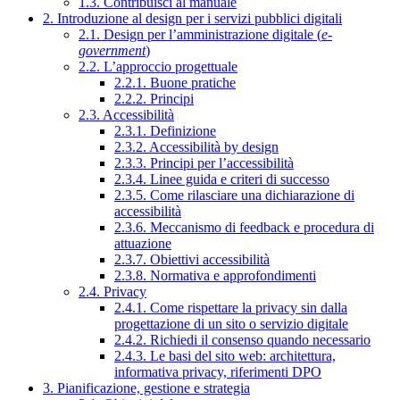
1.3. Contribuisci al manuale
2. Introduzione al design per i servizi pubblici digitali
2.1. Design per l’amministrazione digitale (
e-
government
)
2.2. L’approccio progettuale
2.2.1. Buone pratiche
2.2.2. Principi
2.3. Accessibilità
2.3.1. Definizione
2.3.2. Accessibilità by design
2.3.3. Principi per l’accessibilità
2.3.4. Linee guida e criteri di successo
2.3.5. Come rilasciare una dichiarazione di
accessibilità
2.3.6. Meccanismo di feedback e procedura di
attuazione
2.3.7. Obiettivi accessibilità
2.3.8. Normativa e approfondimenti
2.4. Privacy
2.4.1. Come rispettare la privacy sin dalla
progettazione di un sito o servizio digitale
2.4.2. Richiedi il consenso quando necessario
2.4.3. Le basi del sito web: architettura,
informativa privacy, riferimenti DPO
3. Pianificazione, gestione e strategia