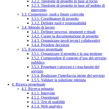
3.2.2. Tipologie di progetto in base al focus
3.2.3. Tipologie di progetto in base all’ambito di
intervento
3.3. Competenze, ruoli e figure coinvolte
3.3.1. Coordinatore di progetto
3.3.2. Definire ruoli e responsabilità
3.4. Metodo di lavoro
3.4.1. Definire processi, strumenti e rituali
3.4.2. Curare la documentazione di progetto
3.4.3. Organizzare tavoli tecnici collaborativi
3.4.4. Prendere decisioni
3.5. Il processo progettuale
3.5.1. Organizzare il progetto e la sua gestione
3.5.2. Comprendere il contesto d’uso del servizio
pubblico
3.5.3. Progettare i processi e i
touchpoint
del
servizio
3.5.4. Realizzare l’interfaccia utente del servizio
3.5.5. Validare la soluzione ottenuta
4. Ricerca progettuale
4.1. Ricerca primaria
4.1.1. Interviste
4.1.2. Questionari
4.1.3. Test di usabilità
4.1.4. Web analytics