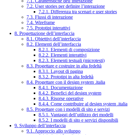
7.1. Caratteristiche dell’interazione
7.2. User stories per definire l’interazione
7.2.1. Differenza tra scenari e user stories
7.3. Flussi di interazione
7.4. Wireframe
7.5. Prototipi interattivi
8. Progettazione dell’interfaccia
8.1. Obiettivi dell’interfaccia
8.2. Elementi dell’interfaccia
8.2.1. Elementi di composizione
8.2.2. Elementi interattivi
8.2.3. Elementi testuali (microtesti)
8.3. Progettare e costruire in alta fedeltà
8.3.1. Layout di pagina
8.3.2. Prototipi in alta fedeltà
8.4. Progettare con il design system .italia
8.4.1. Documentazione
8.4.2. Benefici del design system
8.4.3. Risorse operative
8.4.4. Come contribuire al design system .italia
8.5. Progettare con i modelli di sito e servizi
8.5.1. Vantaggi dell’utilizzo dei modelli
8.5.2. I modelli di sito e servizi disponibili
9. Sviluppo dell’interfaccia
9.1. Approccio allo sviluppo