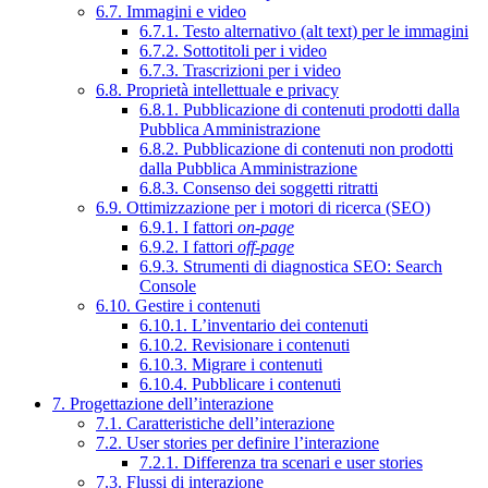
6.7. Immagini e video
6.7.1. Testo alternativo (alt text) per le immagini
6.7.2. Sottotitoli per i video
6.7.3. Trascrizioni per i video
6.8. Proprietà intellettuale e privacy
6.8.1. Pubblicazione di contenuti prodotti dalla
Pubblica Amministrazione
6.8.2. Pubblicazione di contenuti non prodotti
dalla Pubblica Amministrazione
6.8.3. Consenso dei soggetti ritratti
6.9. Ottimizzazione per i motori di ricerca (SEO)
6.9.1. I fattori
on-page
6.9.2. I fattori
off-page
6.9.3. Strumenti di diagnostica SEO: Search
Console
6.10. Gestire i contenuti
6.10.1. L’inventario dei contenuti
6.10.2. Revisionare i contenuti
6.10.3. Migrare i contenuti
6.10.4. Pubblicare i contenuti
7. Progettazione dell’interazione
7.1. Caratteristiche dell’interazione
7.2. User stories per definire l’interazione
7.2.1. Differenza tra scenari e user stories
7.3. Flussi di interazione