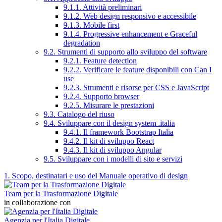
9.1.1. Attività preliminari
9.1.2. Web design responsivo e accessibile
9.1.3. Mobile first
9.1.4. Progressive enhancement e Graceful
degradation
9.2. Strumenti di supporto allo sviluppo del software
9.2.1. Feature detection
9.2.2. Verificare le feature disponibili con Can I
use
9.2.3. Strumenti e risorse per CSS e JavaScript
9.2.4. Supporto browser
9.2.5. Misurare le prestazioni
9.3. Catalogo del riuso
9.4. Sviluppare con il design system .italia
9.4.1. Il framework Bootstrap Italia
9.4.2. Il kit di sviluppo React
9.4.3. Il kit di sviluppo Angular
9.5. Sviluppare con i modelli di sito e servizi
1. Scopo, destinatari e uso del Manuale operativo di design
Team per la Trasformazione Digitale
in collaborazione con
Agenzia per l'Italia Digitale