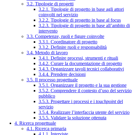
3.2. Tipologie di progetti
3.2.1. Tipologie di progetto in base agli attori
coinvolti nel servizio
3.2.2. Tipologie di progetto in base al focus
3.2.3. Tipologie di progetto in base all’ambito di
intervento
3.3. Competenze, ruoli e figure coinvolte
3.3.1. Coordinatore di progetto
3.3.2. Definire ruoli e responsabilità
3.4. Metodo di lavoro
3.4.1. Definire processi, strumenti e rituali
3.4.2. Curare la documentazione di progetto
3.4.3. Organizzare tavoli tecnici collaborativi
3.4.4. Prendere decisioni
3.5. Il processo progettuale
3.5.1. Organizzare il progetto e la sua gestione
3.5.2. Comprendere il contesto d’uso del servizio
pubblico
3.5.3. Progettare i processi e i
touchpoint
del
servizio
3.5.4. Realizzare l’interfaccia utente del servizio
3.5.5. Validare la soluzione ottenuta
4. Ricerca progettuale
4.1. Ricerca primaria
4.1.1. Interviste