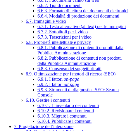
6.6.1. I documenti vanno sul web
6.6.2. Tipi di documenti
6.6.3. Formato di lettura dei documenti elettronici
6.6.4. Modalità di produzione dei documenti
6.7. Immagini e video
6.7.1. Testo alternativo (alt text) per le immagini
6.7.2. Sottotitoli per i video
6.7.3. Trascrizioni per i video
6.8. Proprietà intellettuale e privacy
6.8.1. Pubblicazione di contenuti prodotti dalla
Pubblica Amministrazione
6.8.2. Pubblicazione di contenuti non prodotti
dalla Pubblica Amministrazione
6.8.3. Consenso dei soggetti ritratti
6.9. Ottimizzazione per i motori di ricerca (SEO)
6.9.1. I fattori
on-page
6.9.2. I fattori
off-page
6.9.3. Strumenti di diagnostica SEO: Search
Console
6.10. Gestire i contenuti
6.10.1. L’inventario dei contenuti
6.10.2. Revisionare i contenuti
6.10.3. Migrare i contenuti
6.10.4. Pubblicare i contenuti
7. Progettazione dell’interazione