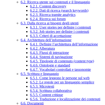
6.2. Ricerca utente sui contenuti e il linguaggio
6.2.1. Content discovery
6.2.2. Dati di ricerca (search keywords)
6.2.3. Ricerca tramite analytics
6.2.4. Ricerca sui forum
6.3. Dalla ricerca ai bisogni degli utenti
6.3.1. User stories per definire i contenuti
6.3.2. Job stories per definire i contenuti
6.3.3. Criteri di accettazione
6.4. Architettura dell’informazione
6.4.1. Definire l’architettura dell’informazione
6.4.2. Alberatura
6.4.3. Flussi di interazione
6.4.4. Sistemi di navigazione
6.4.5. Tipologie di contenuto (content type)
6.4.6. Ontologie e standard
6.4.7. Vocabolari controllati e tassonomie
6.5. Scrittura e linguaggio
6.5.1. Come leggono le persone sul web
6.5.2. Le regole per un linguaggio semplice
6.5.3. Microtesti
6.5.4. Scrittura collaborativa
6.5.5. Content critique
6.5.6. Traduzione e localizzazione dei contenuti
6.6. Documenti