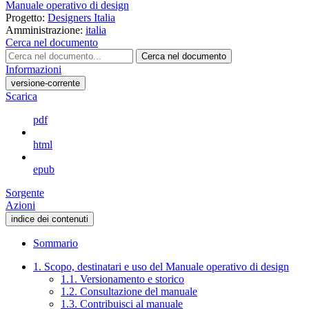
Manuale operativo di design
Progetto:
Designers Italia
Amministrazione:
italia
Cerca nel documento
Cerca nel documento
Informazioni
versione-corrente
Scarica
pdf
html
epub
Sorgente
Azioni
indice dei contenuti
Sommario
1. Scopo, destinatari e uso del Manuale operativo di design
1.1. Versionamento e storico
1.2. Consultazione del manuale
1.3. Contribuisci al manuale