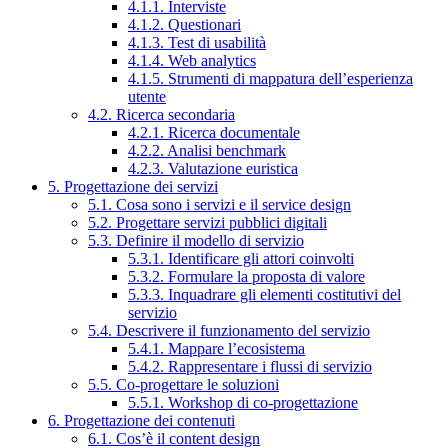
4.1.1. Interviste
4.1.2. Questionari
4.1.3. Test di usabilità
4.1.4. Web analytics
4.1.5. Strumenti di mappatura dell’esperienza
utente
4.2. Ricerca secondaria
4.2.1. Ricerca documentale
4.2.2. Analisi benchmark
4.2.3. Valutazione euristica
5. Progettazione dei servizi
5.1. Cosa sono i servizi e il service design
5.2. Progettare servizi pubblici digitali
5.3. Definire il modello di servizio
5.3.1. Identificare gli attori coinvolti
5.3.2. Formulare la proposta di valore
5.3.3. Inquadrare gli elementi costitutivi del
servizio
5.4. Descrivere il funzionamento del servizio
5.4.1. Mappare l’ecosistema
5.4.2. Rappresentare i flussi di servizio
5.5. Co-progettare le soluzioni
5.5.1. Workshop di co-progettazione
6. Progettazione dei contenuti
6.1. Cos’è il content design