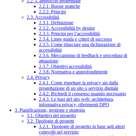
2.2. L’approccio progettuale
2.2.1. Buone pratiche
2.2.2. Principi
2.3. Accessibilità
2.3.1. Definizione
2.3.2. Accessibilità by design
2.3.3. Principi per l’accessibilità
2.3.4. Linee guida e criteri di successo
2.3.5. Come rilasciare una dichiarazione di
accessibilità
2.3.6. Meccanismo di feedback e procedura di
attuazione
2.3.7. Obiettivi accessibilità
2.3.8. Normativa e approfondimenti
2.4. Privacy
2.4.1. Come rispettare la privacy sin dalla
progettazione di un sito o servizio digitale
2.4.2. Richiedi il consenso quando necessario
2.4.3. Le basi del sito web: architettura,
informativa privacy, riferimenti DPO
3. Pianificazione, gestione e strategia
3.1. Obiettivi del progetto
3.2. Tipologie di progetti
3.2.1. Tipologie di progetto in base agli attori
coinvolti nel servizio