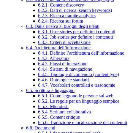
6.2.1. Content discovery
6.2.2. Dati di ricerca (search keywords)
6.2.3. Ricerca tramite analytics
6.2.4. Ricerca sui forum
6.3. Dalla ricerca ai bisogni degli utenti
6.3.1. User stories per definire i contenuti
6.3.2. Job stories per definire i contenuti
6.3.3. Criteri di accettazione
6.4. Architettura dell’informazione
6.4.1. Definire l’architettura dell’informazione
6.4.2. Alberatura
6.4.3. Flussi di interazione
6.4.4. Sistemi di navigazione
6.4.5. Tipologie di contenuto (content type)
6.4.6. Ontologie e standard
6.4.7. Vocabolari controllati e tassonomie
6.5. Scrittura e linguaggio
6.5.1. Come leggono le persone sul web
6.5.2. Le regole per un linguaggio semplice
6.5.3. Microtesti
6.5.4. Scrittura collaborativa
6.5.5. Content critique
6.5.6. Traduzione e localizzazione dei contenuti
6.6. Documenti