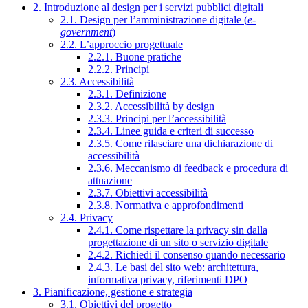
2. Introduzione al design per i servizi pubblici digitali
2.1. Design per l’amministrazione digitale (
e-
government
)
2.2. L’approccio progettuale
2.2.1. Buone pratiche
2.2.2. Principi
2.3. Accessibilità
2.3.1. Definizione
2.3.2. Accessibilità by design
2.3.3. Principi per l’accessibilità
2.3.4. Linee guida e criteri di successo
2.3.5. Come rilasciare una dichiarazione di
accessibilità
2.3.6. Meccanismo di feedback e procedura di
attuazione
2.3.7. Obiettivi accessibilità
2.3.8. Normativa e approfondimenti
2.4. Privacy
2.4.1. Come rispettare la privacy sin dalla
progettazione di un sito o servizio digitale
2.4.2. Richiedi il consenso quando necessario
2.4.3. Le basi del sito web: architettura,
informativa privacy, riferimenti DPO
3. Pianificazione, gestione e strategia
3.1. Obiettivi del progetto