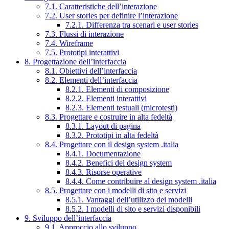
7.1. Caratteristiche dell’interazione
7.2. User stories per definire l’interazione
7.2.1. Differenza tra scenari e user stories
7.3. Flussi di interazione
7.4. Wireframe
7.5. Prototipi interattivi
8. Progettazione dell’interfaccia
8.1. Obiettivi dell’interfaccia
8.2. Elementi dell’interfaccia
8.2.1. Elementi di composizione
8.2.2. Elementi interattivi
8.2.3. Elementi testuali (microtesti)
8.3. Progettare e costruire in alta fedeltà
8.3.1. Layout di pagina
8.3.2. Prototipi in alta fedeltà
8.4. Progettare con il design system .italia
8.4.1. Documentazione
8.4.2. Benefici del design system
8.4.3. Risorse operative
8.4.4. Come contribuire al design system .italia
8.5. Progettare con i modelli di sito e servizi
8.5.1. Vantaggi dell’utilizzo dei modelli
8.5.2. I modelli di sito e servizi disponibili
9. Sviluppo dell’interfaccia
9.1. Approccio allo sviluppo