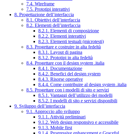
7.4. Wireframe
7.5. Prototipi interattivi
8. Progettazione dell’interfaccia
8.1. Obiettivi dell’interfaccia
8.2. Elementi dell’interfaccia
8.2.1. Elementi di composizione
8.2.2. Elementi interattivi
8.2.3. Elementi testuali (microtesti)
8.3. Progettare e costruire in alta fedeltà
8.3.1. Layout di pagina
8.3.2. Prototipi in alta fedeltà
8.4. Progettare con il design system .italia
8.4.1. Documentazione
8.4.2. Benefici del design system
8.4.3. Risorse operative
8.4.4. Come contribuire al design system .italia
8.5. Progettare con i modelli di sito e servizi
8.5.1. Vantaggi dell’utilizzo dei modelli
8.5.2. I modelli di sito e servizi disponibili
9. Sviluppo dell’interfaccia
9.1. Approccio allo sviluppo
9.1.1. Attività preliminari
9.1.2. Web design responsivo e accessibile
9.1.3. Mobile first
9.1.4. Progressive enhancement e Graceful