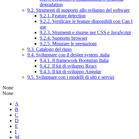
degradation
9.2. Strumenti di supporto allo sviluppo del software
9.2.1. Feature detection
9.2.2. Verificare le feature disponibili con Can I
use
9.2.3. Strumenti e risorse per CSS e JavaScript
9.2.4. Supporto browser
9.2.5. Misurare le prestazioni
9.3. Catalogo del riuso
9.4. Sviluppare con il design system .italia
9.4.1. Il framework Bootstrap Italia
9.4.2. Il kit di sviluppo React
9.4.3. Il kit di sviluppo Angular
9.5. Sviluppare con i modelli di sito e servizi
None
None
A
B
C
D
E
I
M