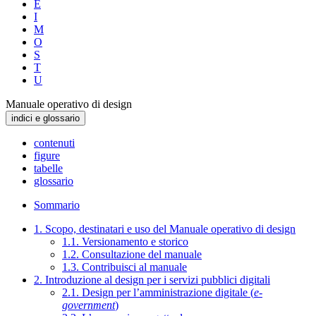
E
I
M
O
S
T
U
Manuale operativo di design
indici e glossario
contenuti
figure
tabelle
glossario
Sommario
1. Scopo, destinatari e uso del Manuale operativo di design
1.1. Versionamento e storico
1.2. Consultazione del manuale
1.3. Contribuisci al manuale
2. Introduzione al design per i servizi pubblici digitali
2.1. Design per l’amministrazione digitale (
e-
government
)