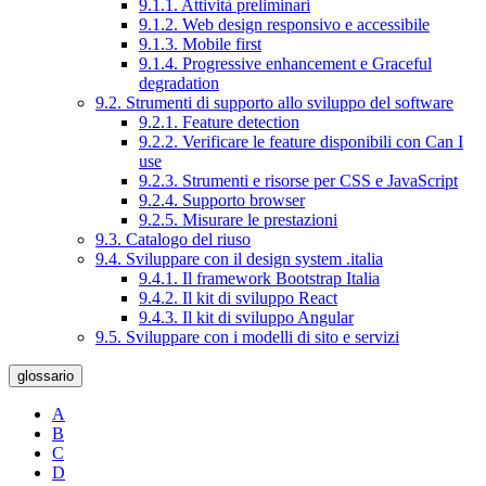
9.1.1. Attività preliminari
9.1.2. Web design responsivo e accessibile
9.1.3. Mobile first
9.1.4. Progressive enhancement e Graceful
degradation
9.2. Strumenti di supporto allo sviluppo del software
9.2.1. Feature detection
9.2.2. Verificare le feature disponibili con Can I
use
9.2.3. Strumenti e risorse per CSS e JavaScript
9.2.4. Supporto browser
9.2.5. Misurare le prestazioni
9.3. Catalogo del riuso
9.4. Sviluppare con il design system .italia
9.4.1. Il framework Bootstrap Italia
9.4.2. Il kit di sviluppo React
9.4.3. Il kit di sviluppo Angular
9.5. Sviluppare con i modelli di sito e servizi
glossario
A
B
C
D