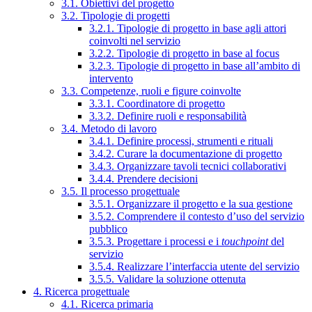
3.1. Obiettivi del progetto
3.2. Tipologie di progetti
3.2.1. Tipologie di progetto in base agli attori
coinvolti nel servizio
3.2.2. Tipologie di progetto in base al focus
3.2.3. Tipologie di progetto in base all’ambito di
intervento
3.3. Competenze, ruoli e figure coinvolte
3.3.1. Coordinatore di progetto
3.3.2. Definire ruoli e responsabilità
3.4. Metodo di lavoro
3.4.1. Definire processi, strumenti e rituali
3.4.2. Curare la documentazione di progetto
3.4.3. Organizzare tavoli tecnici collaborativi
3.4.4. Prendere decisioni
3.5. Il processo progettuale
3.5.1. Organizzare il progetto e la sua gestione
3.5.2. Comprendere il contesto d’uso del servizio
pubblico
3.5.3. Progettare i processi e i
touchpoint
del
servizio
3.5.4. Realizzare l’interfaccia utente del servizio
3.5.5. Validare la soluzione ottenuta
4. Ricerca progettuale
4.1. Ricerca primaria