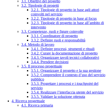
3.1. Obiettivi del progetto
3.2. Tipologie di progetti
3.2.1. Tipologie di progetto in base agli attori
coinvolti nel servizio
3.2.2. Tipologie di progetto in base al focus
3.2.3. Tipologie di progetto in base all’ambito di
intervento
3.3. Competenze, ruoli e figure coinvolte
3.3.1. Coordinatore di progetto
3.3.2. Definire ruoli e responsabilità
3.4. Metodo di lavoro
3.4.1. Definire processi, strumenti e rituali
3.4.2. Curare la documentazione di progetto
3.4.3. Organizzare tavoli tecnici collaborativi
3.4.4. Prendere decisioni
3.5. Il processo progettuale
3.5.1. Organizzare il progetto e la sua gestione
3.5.2. Comprendere il contesto d’uso del servizio
pubblico
3.5.3. Progettare i processi e i
touchpoint
del
servizio
3.5.4. Realizzare l’interfaccia utente del servizio
3.5.5. Validare la soluzione ottenuta
4. Ricerca progettuale
4.1. Ricerca primaria