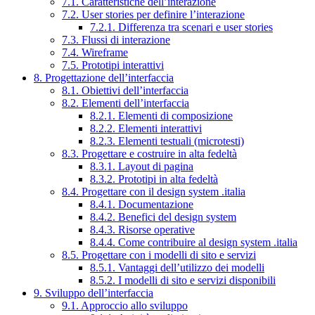
7.1. Caratteristiche dell’interazione
7.2. User stories per definire l’interazione
7.2.1. Differenza tra scenari e user stories
7.3. Flussi di interazione
7.4. Wireframe
7.5. Prototipi interattivi
8. Progettazione dell’interfaccia
8.1. Obiettivi dell’interfaccia
8.2. Elementi dell’interfaccia
8.2.1. Elementi di composizione
8.2.2. Elementi interattivi
8.2.3. Elementi testuali (microtesti)
8.3. Progettare e costruire in alta fedeltà
8.3.1. Layout di pagina
8.3.2. Prototipi in alta fedeltà
8.4. Progettare con il design system .italia
8.4.1. Documentazione
8.4.2. Benefici del design system
8.4.3. Risorse operative
8.4.4. Come contribuire al design system .italia
8.5. Progettare con i modelli di sito e servizi
8.5.1. Vantaggi dell’utilizzo dei modelli
8.5.2. I modelli di sito e servizi disponibili
9. Sviluppo dell’interfaccia
9.1. Approccio allo sviluppo