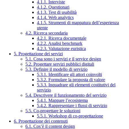
4.1.1. Interviste
4.1.2. Questionari
4.1.3. Test di usabilità
4.1.4. Web analytics
4.1.5. Strumenti di mappatura dell’esperienza
utente
4.2. Ricerca secondaria
4.2.1. Ricerca documentale
4.2.2. Analisi benchmark
4.2.3. Valutazione euristica
5. Progettazione dei servizi
5.1. Cosa sono i servizi e il service design
5.2. Progettare servizi pubblici digitali
5.3. Definire il modello di servizio
5.3.1. Identificare gli attori coinvolti
5.3.2. Formulare la proposta di valore
5.3.3. Inquadrare gli elementi costitutivi del
servizio
5.4. Descrivere il funzionamento del servizio
5.4.1. Mappare l’ecosistema
5.4.2. Rappresentare i flussi di servizio
5.5. Co-progettare le soluzioni
5.5.1. Workshop di co-progettazione
6. Progettazione dei contenuti
6.1. Cos’è il content design