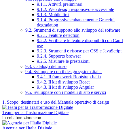
9.1.1. Attività preliminari
9.1.2. Web design responsivo e accessibile
9.1.3. Mobile first
9.1.4. Progressive enhancement e Graceful
degradation
9.2. Strumenti di supporto allo sviluppo del software
9.2.1. Feature detection
9.2.2. Verificare le feature disponibili con Can I
use
9.2.3. Strumenti e risorse per CSS e JavaScript
9.2.4. Supporto browser
9.2.5. Misurare le prestazioni
9.3. Catalogo del riuso
9.4. Sviluppare con il design system .italia
9.4.1. Il framework Bootstrap Italia
9.4.2. Il kit di sviluppo React
9.4.3. Il kit di sviluppo Angular
9.5. Sviluppare con i modelli di sito e servizi
1. Scopo, destinatari e uso del Manuale operativo di design
Team per la Trasformazione Digitale
in collaborazione con
Agenzia per l'Italia Digitale