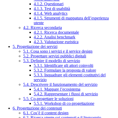
4.1.2. Questionari
4.1.3. Test di usabilità
4.1.4. Web analytics
4.1.5. Strumenti di mappatura dell’esperienza
utente
4.2. Ricerca secondaria
4.2.1. Ricerca documentale
4.2.2. Analisi benchmark
4.2.3. Valutazione euristica
5. Progettazione dei servizi
5.1. Cosa sono i servizi e il service design
5.2. Progettare servizi pubblici digitali
5.3. Definire il modello di servizio
5.3.1. Identificare gli attori coinvolti
5.3.2. Formulare la proposta di valore
5.3.3. Inquadrare gli elementi costitutivi del
servizio
5.4. Descrivere il funzionamento del servizio
5.4.1. Mappare l’ecosistema
5.4.2. Rappresentare i flussi di servizio
5.5. Co-progettare le soluzioni
5.5.1. Workshop di co-progettazione
6. Progettazione dei contenuti
6.1. Cos’è il content design
6.2. Ricerca utente sui contenuti e il linguaggio