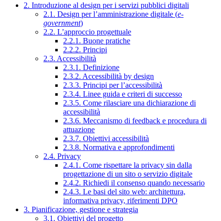
2. Introduzione al design per i servizi pubblici digitali
2.1. Design per l’amministrazione digitale (
e-
government
)
2.2. L’approccio progettuale
2.2.1. Buone pratiche
2.2.2. Principi
2.3. Accessibilità
2.3.1. Definizione
2.3.2. Accessibilità by design
2.3.3. Principi per l’accessibilità
2.3.4. Linee guida e criteri di successo
2.3.5. Come rilasciare una dichiarazione di
accessibilità
2.3.6. Meccanismo di feedback e procedura di
attuazione
2.3.7. Obiettivi accessibilità
2.3.8. Normativa e approfondimenti
2.4. Privacy
2.4.1. Come rispettare la privacy sin dalla
progettazione di un sito o servizio digitale
2.4.2. Richiedi il consenso quando necessario
2.4.3. Le basi del sito web: architettura,
informativa privacy, riferimenti DPO
3. Pianificazione, gestione e strategia
3.1. Obiettivi del progetto