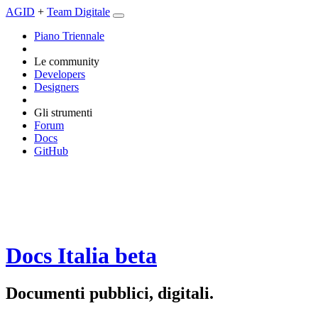
AGID
+
Team Digitale
Piano Triennale
Le community
Developers
Designers
Gli strumenti
Forum
Docs
GitHub
Docs Italia
beta
Documenti pubblici, digitali.