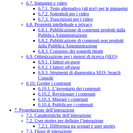
6.7. Immagini e video
6.7.1. Testo alternativo (alt text) per le immagini
6.7.2. Sottotitoli per i video
6.7.3. Trascrizioni per i video
6.8. Proprietà intellettuale e privacy
6.8.1. Pubblicazione di contenuti prodotti dalla
Pubblica Amministrazione
6.8.2. Pubblicazione di contenuti non prodotti
dalla Pubblica Amministrazione
6.8.3. Consenso dei soggetti ritratti
6.9. Ottimizzazione per i motori di ricerca (SEO)
6.9.1. I fattori
on-page
6.9.2. I fattori
off-page
6.9.3. Strumenti di diagnostica SEO: Search
Console
6.10. Gestire i contenuti
6.10.1. L’inventario dei contenuti
6.10.2. Revisionare i contenuti
6.10.3. Migrare i contenuti
6.10.4. Pubblicare i contenuti
7. Progettazione dell’interazione
7.1. Caratteristiche dell’interazione
7.2. User stories per definire l’interazione
7.2.1. Differenza tra scenari e user stories
7.3. Flussi di interazione