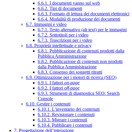
6.6.1. I documenti vanno sul web
6.6.2. Tipi di documenti
6.6.3. Formato di lettura dei documenti elettronici
6.6.4. Modalità di produzione dei documenti
6.7. Immagini e video
6.7.1. Testo alternativo (alt text) per le immagini
6.7.2. Sottotitoli per i video
6.7.3. Trascrizioni per i video
6.8. Proprietà intellettuale e privacy
6.8.1. Pubblicazione di contenuti prodotti dalla
Pubblica Amministrazione
6.8.2. Pubblicazione di contenuti non prodotti
dalla Pubblica Amministrazione
6.8.3. Consenso dei soggetti ritratti
6.9. Ottimizzazione per i motori di ricerca (SEO)
6.9.1. I fattori
on-page
6.9.2. I fattori
off-page
6.9.3. Strumenti di diagnostica SEO: Search
Console
6.10. Gestire i contenuti
6.10.1. L’inventario dei contenuti
6.10.2. Revisionare i contenuti
6.10.3. Migrare i contenuti
6.10.4. Pubblicare i contenuti
7. Progettazione dell’interazione