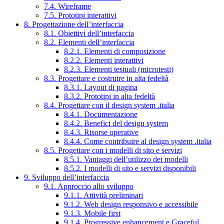
7.4. Wireframe
7.5. Prototipi interattivi
8. Progettazione dell’interfaccia
8.1. Obiettivi dell’interfaccia
8.2. Elementi dell’interfaccia
8.2.1. Elementi di composizione
8.2.2. Elementi interattivi
8.2.3. Elementi testuali (microtesti)
8.3. Progettare e costruire in alta fedeltà
8.3.1. Layout di pagina
8.3.2. Prototipi in alta fedeltà
8.4. Progettare con il design system .italia
8.4.1. Documentazione
8.4.2. Benefici del design system
8.4.3. Risorse operative
8.4.4. Come contribuire al design system .italia
8.5. Progettare con i modelli di sito e servizi
8.5.1. Vantaggi dell’utilizzo dei modelli
8.5.2. I modelli di sito e servizi disponibili
9. Sviluppo dell’interfaccia
9.1. Approccio allo sviluppo
9.1.1. Attività preliminari
9.1.2. Web design responsivo e accessibile
9.1.3. Mobile first
9.1.4. Progressive enhancement e Graceful