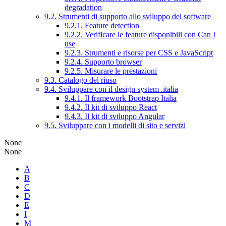
degradation
9.2. Strumenti di supporto allo sviluppo del software
9.2.1. Feature detection
9.2.2. Verificare le feature disponibili con Can I
use
9.2.3. Strumenti e risorse per CSS e JavaScript
9.2.4. Supporto browser
9.2.5. Misurare le prestazioni
9.3. Catalogo del riuso
9.4. Sviluppare con il design system .italia
9.4.1. Il framework Bootstrap Italia
9.4.2. Il kit di sviluppo React
9.4.3. Il kit di sviluppo Angular
9.5. Sviluppare con i modelli di sito e servizi
None
None
A
B
C
D
E
I
M