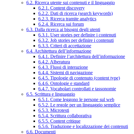
6.2. Ricerca utente sui contenuti e il linguaggio
6.2.1. Content discovery
6.2.2. Dati di ricerca (search keywords)
6.2.3. Ricerca tramite analytics
6.2.4. Ricerca sui forum
6.3. Dalla ricerca ai bisogni degli utenti
6.3.1. User stories per definire i contenuti
6.3.2. Job stories per definire i contenuti
6.3.3. Criteri di accettazione
6.4. Architettura dell’informazione
6.4.1. Definire l’architettura dell’informazione
6.4.2. Alberatura
6.4.3. Flussi di interazione
6.4.4. Sistemi di navigazione
6.4.5. Tipologie di contenuto (content type)
6.4.6. Ontologie e standard
6.4.7. Vocabolari controllati e tassonomie
6.5. Scrittura e linguaggio
6.5.1. Come leggono le persone sul web
6.5.2. Le regole per un linguaggio semplice
6.5.3. Microtesti
6.5.4. Scrittura collaborativa
6.5.5. Content critique
6.5.6. Traduzione e localizzazione dei contenuti
6.6. Documenti