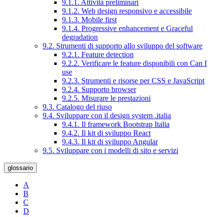
9.1.1. Attività preliminari
9.1.2. Web design responsivo e accessibile
9.1.3. Mobile first
9.1.4. Progressive enhancement e Graceful
degradation
9.2. Strumenti di supporto allo sviluppo del software
9.2.1. Feature detection
9.2.2. Verificare le feature disponibili con Can I
use
9.2.3. Strumenti e risorse per CSS e JavaScript
9.2.4. Supporto browser
9.2.5. Misurare le prestazioni
9.3. Catalogo del riuso
9.4. Sviluppare con il design system .italia
9.4.1. Il framework Bootstrap Italia
9.4.2. Il kit di sviluppo React
9.4.3. Il kit di sviluppo Angular
9.5. Sviluppare con i modelli di sito e servizi
glossario
A
B
C
D