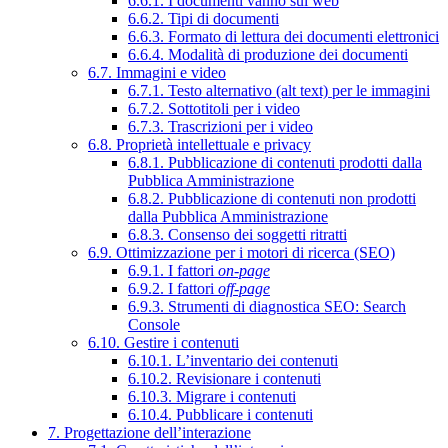
6.6.1. I documenti vanno sul web
6.6.2. Tipi di documenti
6.6.3. Formato di lettura dei documenti elettronici
6.6.4. Modalità di produzione dei documenti
6.7. Immagini e video
6.7.1. Testo alternativo (alt text) per le immagini
6.7.2. Sottotitoli per i video
6.7.3. Trascrizioni per i video
6.8. Proprietà intellettuale e privacy
6.8.1. Pubblicazione di contenuti prodotti dalla
Pubblica Amministrazione
6.8.2. Pubblicazione di contenuti non prodotti
dalla Pubblica Amministrazione
6.8.3. Consenso dei soggetti ritratti
6.9. Ottimizzazione per i motori di ricerca (SEO)
6.9.1. I fattori
on-page
6.9.2. I fattori
off-page
6.9.3. Strumenti di diagnostica SEO: Search
Console
6.10. Gestire i contenuti
6.10.1. L’inventario dei contenuti
6.10.2. Revisionare i contenuti
6.10.3. Migrare i contenuti
6.10.4. Pubblicare i contenuti
7. Progettazione dell’interazione