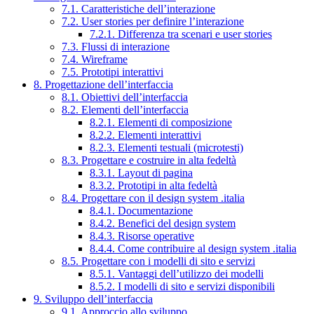
7.1. Caratteristiche dell’interazione
7.2. User stories per definire l’interazione
7.2.1. Differenza tra scenari e user stories
7.3. Flussi di interazione
7.4. Wireframe
7.5. Prototipi interattivi
8. Progettazione dell’interfaccia
8.1. Obiettivi dell’interfaccia
8.2. Elementi dell’interfaccia
8.2.1. Elementi di composizione
8.2.2. Elementi interattivi
8.2.3. Elementi testuali (microtesti)
8.3. Progettare e costruire in alta fedeltà
8.3.1. Layout di pagina
8.3.2. Prototipi in alta fedeltà
8.4. Progettare con il design system .italia
8.4.1. Documentazione
8.4.2. Benefici del design system
8.4.3. Risorse operative
8.4.4. Come contribuire al design system .italia
8.5. Progettare con i modelli di sito e servizi
8.5.1. Vantaggi dell’utilizzo dei modelli
8.5.2. I modelli di sito e servizi disponibili
9. Sviluppo dell’interfaccia
9.1. Approccio allo sviluppo