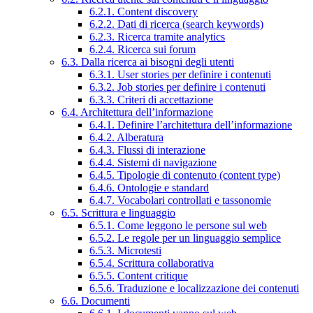
6.2.1. Content discovery
6.2.2. Dati di ricerca (search keywords)
6.2.3. Ricerca tramite analytics
6.2.4. Ricerca sui forum
6.3. Dalla ricerca ai bisogni degli utenti
6.3.1. User stories per definire i contenuti
6.3.2. Job stories per definire i contenuti
6.3.3. Criteri di accettazione
6.4. Architettura dell’informazione
6.4.1. Definire l’architettura dell’informazione
6.4.2. Alberatura
6.4.3. Flussi di interazione
6.4.4. Sistemi di navigazione
6.4.5. Tipologie di contenuto (content type)
6.4.6. Ontologie e standard
6.4.7. Vocabolari controllati e tassonomie
6.5. Scrittura e linguaggio
6.5.1. Come leggono le persone sul web
6.5.2. Le regole per un linguaggio semplice
6.5.3. Microtesti
6.5.4. Scrittura collaborativa
6.5.5. Content critique
6.5.6. Traduzione e localizzazione dei contenuti
6.6. Documenti