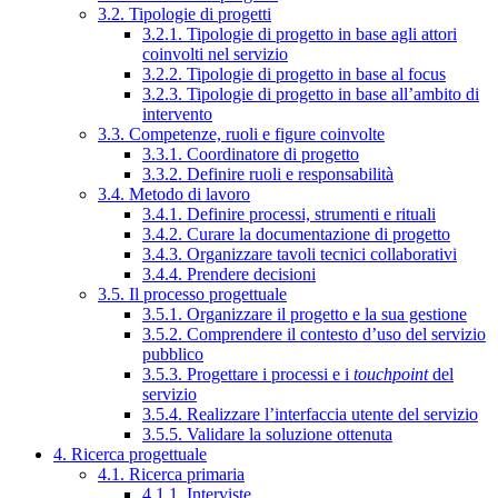
3.2. Tipologie di progetti
3.2.1. Tipologie di progetto in base agli attori
coinvolti nel servizio
3.2.2. Tipologie di progetto in base al focus
3.2.3. Tipologie di progetto in base all’ambito di
intervento
3.3. Competenze, ruoli e figure coinvolte
3.3.1. Coordinatore di progetto
3.3.2. Definire ruoli e responsabilità
3.4. Metodo di lavoro
3.4.1. Definire processi, strumenti e rituali
3.4.2. Curare la documentazione di progetto
3.4.3. Organizzare tavoli tecnici collaborativi
3.4.4. Prendere decisioni
3.5. Il processo progettuale
3.5.1. Organizzare il progetto e la sua gestione
3.5.2. Comprendere il contesto d’uso del servizio
pubblico
3.5.3. Progettare i processi e i
touchpoint
del
servizio
3.5.4. Realizzare l’interfaccia utente del servizio
3.5.5. Validare la soluzione ottenuta
4. Ricerca progettuale
4.1. Ricerca primaria
4.1.1. Interviste