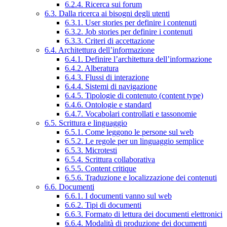
6.2.4. Ricerca sui forum
6.3. Dalla ricerca ai bisogni degli utenti
6.3.1. User stories per definire i contenuti
6.3.2. Job stories per definire i contenuti
6.3.3. Criteri di accettazione
6.4. Architettura dell’informazione
6.4.1. Definire l’architettura dell’informazione
6.4.2. Alberatura
6.4.3. Flussi di interazione
6.4.4. Sistemi di navigazione
6.4.5. Tipologie di contenuto (content type)
6.4.6. Ontologie e standard
6.4.7. Vocabolari controllati e tassonomie
6.5. Scrittura e linguaggio
6.5.1. Come leggono le persone sul web
6.5.2. Le regole per un linguaggio semplice
6.5.3. Microtesti
6.5.4. Scrittura collaborativa
6.5.5. Content critique
6.5.6. Traduzione e localizzazione dei contenuti
6.6. Documenti
6.6.1. I documenti vanno sul web
6.6.2. Tipi di documenti
6.6.3. Formato di lettura dei documenti elettronici
6.6.4. Modalità di produzione dei documenti