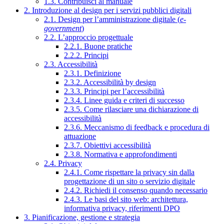
1.3. Contribuisci al manuale
2. Introduzione al design per i servizi pubblici digitali
2.1. Design per l’amministrazione digitale (
e-
government
)
2.2. L’approccio progettuale
2.2.1. Buone pratiche
2.2.2. Principi
2.3. Accessibilità
2.3.1. Definizione
2.3.2. Accessibilità by design
2.3.3. Principi per l’accessibilità
2.3.4. Linee guida e criteri di successo
2.3.5. Come rilasciare una dichiarazione di
accessibilità
2.3.6. Meccanismo di feedback e procedura di
attuazione
2.3.7. Obiettivi accessibilità
2.3.8. Normativa e approfondimenti
2.4. Privacy
2.4.1. Come rispettare la privacy sin dalla
progettazione di un sito o servizio digitale
2.4.2. Richiedi il consenso quando necessario
2.4.3. Le basi del sito web: architettura,
informativa privacy, riferimenti DPO
3. Pianificazione, gestione e strategia