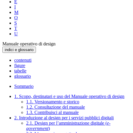
E
I
M
O
S
T
U
Manuale operativo di design
indici e glossario
contenuti
figure
tabelle
glossario
Sommario
1. Scopo, destinatari e uso del Manuale operativo di design
1.1. Versionamento e storico
1.2. Consultazione del manuale
1.3. Contribuisci al manuale
2. Introduzione al design per i servizi pubblici digitali
2.1. Design per l’amministrazione digitale (
e-
government
)