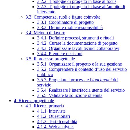
3.2.2. Tipologie di progetto in base al focus
3.2.3. Tipologie di progetto in base all’ambito di
intervento
3.3. Competenze, ruoli e figure coinvolte
3.3.1. Coordinatore di progetto
3.3.2. Definire ruoli e responsabilità
3.4. Metodo di lavoro
3.4.1. Definire processi, strumenti e rituali
3.4.2. Curare la documentazione di progetto
3.4.3. Organizzare tavoli tecnici collaborativi
3.4.4. Prendere decisioni
3.5. Il processo progettuale
3.5.1. Organizzare il progetto e la sua gestione
3.5.2. Comprendere il contesto d’uso del servizio
pubblico
3.5.3. Progettare i processi e i
touchpoint
del
servizio
3.5.4. Realizzare l’interfaccia utente del servizio
3.5.5. Validare la soluzione ottenuta
4. Ricerca progettuale
4.1. Ricerca primaria
4.1.1. Interviste
4.1.2. Questionari
4.1.3. Test di usabilità
4.1.4. Web analytics