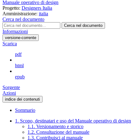
Manuale operativo di design
Progetto:
Designers Italia
Amministrazione:
italia
Cerca nel documento
Cerca nel documento
Informazioni
versione-corrente
Scarica
pdf
html
epub
Sorgente
Azioni
indice dei contenuti
Sommario
1. Scopo, destinatari e uso del Manuale operativo di design
1.1. Versionamento e storico
1.2. Consultazione del manuale
1.3. Contribuisci al manuale