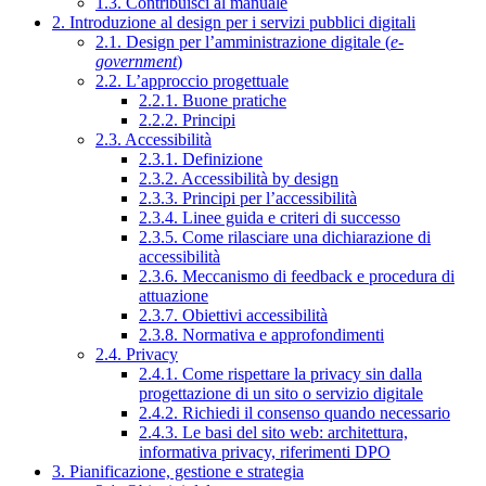
1.3. Contribuisci al manuale
2. Introduzione al design per i servizi pubblici digitali
2.1. Design per l’amministrazione digitale (
e-
government
)
2.2. L’approccio progettuale
2.2.1. Buone pratiche
2.2.2. Principi
2.3. Accessibilità
2.3.1. Definizione
2.3.2. Accessibilità by design
2.3.3. Principi per l’accessibilità
2.3.4. Linee guida e criteri di successo
2.3.5. Come rilasciare una dichiarazione di
accessibilità
2.3.6. Meccanismo di feedback e procedura di
attuazione
2.3.7. Obiettivi accessibilità
2.3.8. Normativa e approfondimenti
2.4. Privacy
2.4.1. Come rispettare la privacy sin dalla
progettazione di un sito o servizio digitale
2.4.2. Richiedi il consenso quando necessario
2.4.3. Le basi del sito web: architettura,
informativa privacy, riferimenti DPO
3. Pianificazione, gestione e strategia