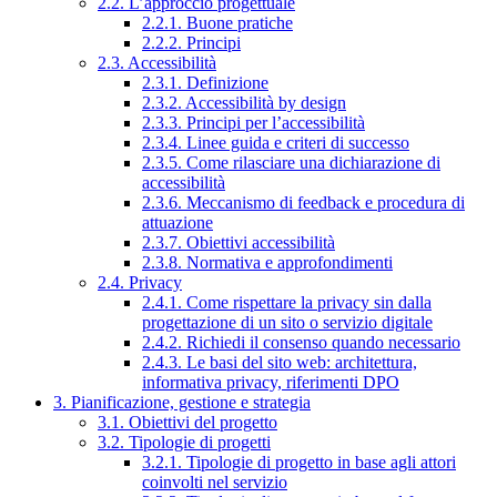
2.2. L’approccio progettuale
2.2.1. Buone pratiche
2.2.2. Principi
2.3. Accessibilità
2.3.1. Definizione
2.3.2. Accessibilità by design
2.3.3. Principi per l’accessibilità
2.3.4. Linee guida e criteri di successo
2.3.5. Come rilasciare una dichiarazione di
accessibilità
2.3.6. Meccanismo di feedback e procedura di
attuazione
2.3.7. Obiettivi accessibilità
2.3.8. Normativa e approfondimenti
2.4. Privacy
2.4.1. Come rispettare la privacy sin dalla
progettazione di un sito o servizio digitale
2.4.2. Richiedi il consenso quando necessario
2.4.3. Le basi del sito web: architettura,
informativa privacy, riferimenti DPO
3. Pianificazione, gestione e strategia
3.1. Obiettivi del progetto
3.2. Tipologie di progetti
3.2.1. Tipologie di progetto in base agli attori
coinvolti nel servizio