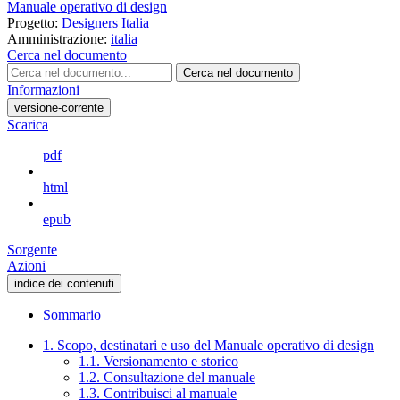
Manuale operativo di design
Progetto:
Designers Italia
Amministrazione:
italia
Cerca nel documento
Cerca nel documento
Informazioni
versione-corrente
Scarica
pdf
html
epub
Sorgente
Azioni
indice dei contenuti
Sommario
1. Scopo, destinatari e uso del Manuale operativo di design
1.1. Versionamento e storico
1.2. Consultazione del manuale
1.3. Contribuisci al manuale