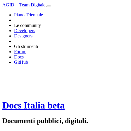
AGID
+
Team Digitale
Piano Triennale
Le community
Developers
Designers
Gli strumenti
Forum
Docs
GitHub
Docs Italia
beta
Documenti pubblici, digitali.