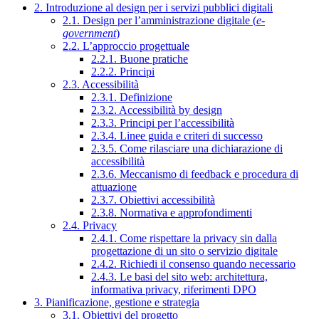
2. Introduzione al design per i servizi pubblici digitali
2.1. Design per l’amministrazione digitale (
e-
government
)
2.2. L’approccio progettuale
2.2.1. Buone pratiche
2.2.2. Principi
2.3. Accessibilità
2.3.1. Definizione
2.3.2. Accessibilità by design
2.3.3. Principi per l’accessibilità
2.3.4. Linee guida e criteri di successo
2.3.5. Come rilasciare una dichiarazione di
accessibilità
2.3.6. Meccanismo di feedback e procedura di
attuazione
2.3.7. Obiettivi accessibilità
2.3.8. Normativa e approfondimenti
2.4. Privacy
2.4.1. Come rispettare la privacy sin dalla
progettazione di un sito o servizio digitale
2.4.2. Richiedi il consenso quando necessario
2.4.3. Le basi del sito web: architettura,
informativa privacy, riferimenti DPO
3. Pianificazione, gestione e strategia
3.1. Obiettivi del progetto