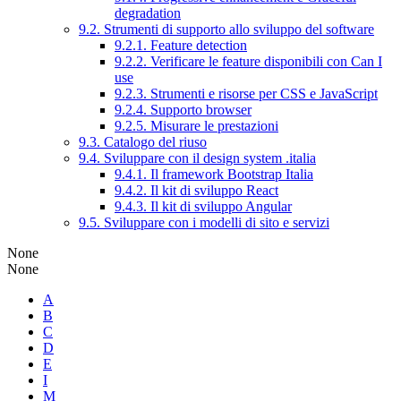
degradation
9.2. Strumenti di supporto allo sviluppo del software
9.2.1. Feature detection
9.2.2. Verificare le feature disponibili con Can I
use
9.2.3. Strumenti e risorse per CSS e JavaScript
9.2.4. Supporto browser
9.2.5. Misurare le prestazioni
9.3. Catalogo del riuso
9.4. Sviluppare con il design system .italia
9.4.1. Il framework Bootstrap Italia
9.4.2. Il kit di sviluppo React
9.4.3. Il kit di sviluppo Angular
9.5. Sviluppare con i modelli di sito e servizi
None
None
A
B
C
D
E
I
M