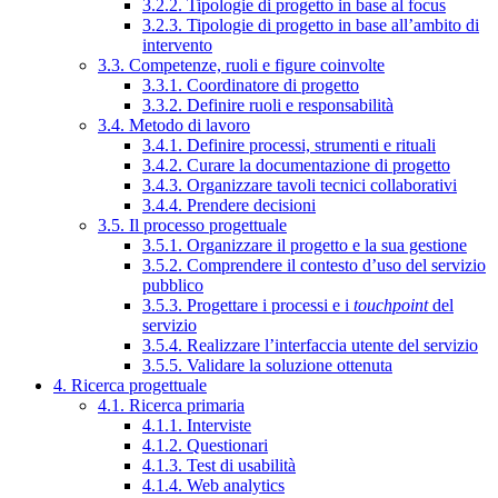
3.2.2. Tipologie di progetto in base al focus
3.2.3. Tipologie di progetto in base all’ambito di
intervento
3.3. Competenze, ruoli e figure coinvolte
3.3.1. Coordinatore di progetto
3.3.2. Definire ruoli e responsabilità
3.4. Metodo di lavoro
3.4.1. Definire processi, strumenti e rituali
3.4.2. Curare la documentazione di progetto
3.4.3. Organizzare tavoli tecnici collaborativi
3.4.4. Prendere decisioni
3.5. Il processo progettuale
3.5.1. Organizzare il progetto e la sua gestione
3.5.2. Comprendere il contesto d’uso del servizio
pubblico
3.5.3. Progettare i processi e i
touchpoint
del
servizio
3.5.4. Realizzare l’interfaccia utente del servizio
3.5.5. Validare la soluzione ottenuta
4. Ricerca progettuale
4.1. Ricerca primaria
4.1.1. Interviste
4.1.2. Questionari
4.1.3. Test di usabilità
4.1.4. Web analytics