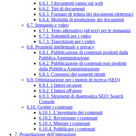
6.6.1. I documenti vanno sul web
6.6.2. Tipi di documenti
6.6.3. Formato di lettura dei documenti elettronici
6.6.4. Modalità di produzione dei documenti
6.7. Immagini e video
6.7.1. Testo alternativo (alt text) per le immagini
6.7.2. Sottotitoli per i video
6.7.3. Trascrizioni per i video
6.8. Proprietà intellettuale e privacy
6.8.1. Pubblicazione di contenuti prodotti dalla
Pubblica Amministrazione
6.8.2. Pubblicazione di contenuti non prodotti
dalla Pubblica Amministrazione
6.8.3. Consenso dei soggetti ritratti
6.9. Ottimizzazione per i motori di ricerca (SEO)
6.9.1. I fattori
on-page
6.9.2. I fattori
off-page
6.9.3. Strumenti di diagnostica SEO: Search
Console
6.10. Gestire i contenuti
6.10.1. L’inventario dei contenuti
6.10.2. Revisionare i contenuti
6.10.3. Migrare i contenuti
6.10.4. Pubblicare i contenuti
7. Progettazione dell’interazione