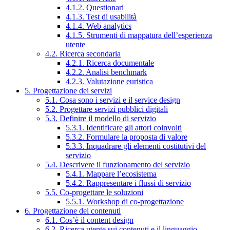
4.1.2. Questionari
4.1.3. Test di usabilità
4.1.4. Web analytics
4.1.5. Strumenti di mappatura dell’esperienza
utente
4.2. Ricerca secondaria
4.2.1. Ricerca documentale
4.2.2. Analisi benchmark
4.2.3. Valutazione euristica
5. Progettazione dei servizi
5.1. Cosa sono i servizi e il service design
5.2. Progettare servizi pubblici digitali
5.3. Definire il modello di servizio
5.3.1. Identificare gli attori coinvolti
5.3.2. Formulare la proposta di valore
5.3.3. Inquadrare gli elementi costitutivi del
servizio
5.4. Descrivere il funzionamento del servizio
5.4.1. Mappare l’ecosistema
5.4.2. Rappresentare i flussi di servizio
5.5. Co-progettare le soluzioni
5.5.1. Workshop di co-progettazione
6. Progettazione dei contenuti
6.1. Cos’è il content design
6.2. Ricerca utente sui contenuti e il linguaggio