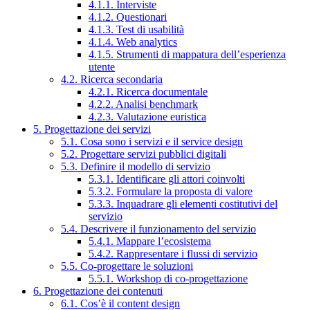
4.1.1. Interviste
4.1.2. Questionari
4.1.3. Test di usabilità
4.1.4. Web analytics
4.1.5. Strumenti di mappatura dell’esperienza
utente
4.2. Ricerca secondaria
4.2.1. Ricerca documentale
4.2.2. Analisi benchmark
4.2.3. Valutazione euristica
5. Progettazione dei servizi
5.1. Cosa sono i servizi e il service design
5.2. Progettare servizi pubblici digitali
5.3. Definire il modello di servizio
5.3.1. Identificare gli attori coinvolti
5.3.2. Formulare la proposta di valore
5.3.3. Inquadrare gli elementi costitutivi del
servizio
5.4. Descrivere il funzionamento del servizio
5.4.1. Mappare l’ecosistema
5.4.2. Rappresentare i flussi di servizio
5.5. Co-progettare le soluzioni
5.5.1. Workshop di co-progettazione
6. Progettazione dei contenuti
6.1. Cos’è il content design