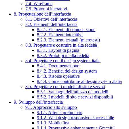
7.4. Wireframe
7.5. Prototipi interattivi
8. Progettazione dell’interfaccia
8.1. Obiettivi dell’interfaccia
8.2. Elementi dell’interfaccia
8.2.1. Elementi di composizione
8.2.2. Elementi interattivi
8.2.3. Elementi testuali (microtesti)
8.3. Progettare e costruire in alta fedeltà
8.3.1. Layout di pagina
8.3.2. Prototipi in alta fedeltà
8.4. Progettare con il design system .italia
8.4.1. Documentazione
8.4.2. Benefici del design system
8.4.3. Risorse operative
8.4.4. Come contribuire al design system .italia
8.5. Progettare con i modelli di sito e servizi
8.5.1. Vantaggi dell’utilizzo dei modelli
8.5.2. I modelli di sito e servizi disponibili
9. Sviluppo dell’interfaccia
9.1. Approccio allo sviluppo
9.1.1. Attività preliminari
9.1.2. Web design responsivo e accessibile
9.1.3. Mobile first
9.1.4. Progressive enhancement e Graceful