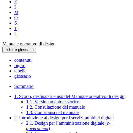
E
I
M
O
S
T
U
Manuale operativo di design
indici e glossario
contenuti
figure
tabelle
glossario
Sommario
1. Scopo, destinatari e uso del Manuale operativo di design
1.1. Versionamento e storico
1.2. Consultazione del manuale
1.3. Contribuisci al manuale
2. Introduzione al design per i servizi pubblici digitali
2.1. Design per l’amministrazione digitale (
e-
government
)