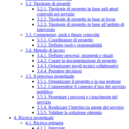
3.2. Tipologie di progetti
3.2.1. Tipologie di progetto in base agli attori
coinvolti nel servizio
3.2.2. Tipologie di progetto in base al focus
3.2.3. Tipologie di progetto in base all’ambito di
intervento
3.3. Competenze, ruoli e figure coinvolte
3.3.1. Coordinatore di progetto
3.3.2. Definire ruoli e responsabilità
3.4. Metodo di lavoro
3.4.1. Definire processi, strumenti e rituali
3.4.2. Curare la documentazione di progetto
3.4.3. Organizzare tavoli tecnici collaborativi
3.4.4. Prendere decisioni
3.5. Il processo progettuale
3.5.1. Organizzare il progetto e la sua gestione
3.5.2. Comprendere il contesto d’uso del servizio
pubblico
3.5.3. Progettare i processi e i
touchpoint
del
servizio
3.5.4. Realizzare l’interfaccia utente del servizio
3.5.5. Validare la soluzione ottenuta
4. Ricerca progettuale
4.1. Ricerca primaria
4.1.1. Interviste