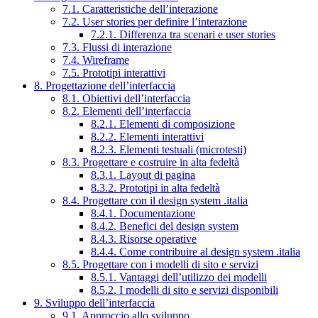
7.1. Caratteristiche dell’interazione
7.2. User stories per definire l’interazione
7.2.1. Differenza tra scenari e user stories
7.3. Flussi di interazione
7.4. Wireframe
7.5. Prototipi interattivi
8. Progettazione dell’interfaccia
8.1. Obiettivi dell’interfaccia
8.2. Elementi dell’interfaccia
8.2.1. Elementi di composizione
8.2.2. Elementi interattivi
8.2.3. Elementi testuali (microtesti)
8.3. Progettare e costruire in alta fedeltà
8.3.1. Layout di pagina
8.3.2. Prototipi in alta fedeltà
8.4. Progettare con il design system .italia
8.4.1. Documentazione
8.4.2. Benefici del design system
8.4.3. Risorse operative
8.4.4. Come contribuire al design system .italia
8.5. Progettare con i modelli di sito e servizi
8.5.1. Vantaggi dell’utilizzo dei modelli
8.5.2. I modelli di sito e servizi disponibili
9. Sviluppo dell’interfaccia
9.1. Approccio allo sviluppo