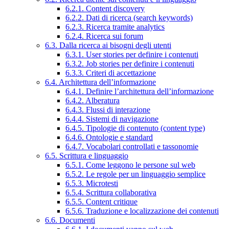
6.2.1. Content discovery
6.2.2. Dati di ricerca (search keywords)
6.2.3. Ricerca tramite analytics
6.2.4. Ricerca sui forum
6.3. Dalla ricerca ai bisogni degli utenti
6.3.1. User stories per definire i contenuti
6.3.2. Job stories per definire i contenuti
6.3.3. Criteri di accettazione
6.4. Architettura dell’informazione
6.4.1. Definire l’architettura dell’informazione
6.4.2. Alberatura
6.4.3. Flussi di interazione
6.4.4. Sistemi di navigazione
6.4.5. Tipologie di contenuto (content type)
6.4.6. Ontologie e standard
6.4.7. Vocabolari controllati e tassonomie
6.5. Scrittura e linguaggio
6.5.1. Come leggono le persone sul web
6.5.2. Le regole per un linguaggio semplice
6.5.3. Microtesti
6.5.4. Scrittura collaborativa
6.5.5. Content critique
6.5.6. Traduzione e localizzazione dei contenuti
6.6. Documenti