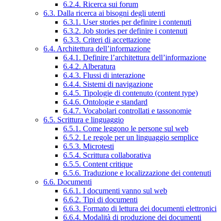
6.2.4. Ricerca sui forum
6.3. Dalla ricerca ai bisogni degli utenti
6.3.1. User stories per definire i contenuti
6.3.2. Job stories per definire i contenuti
6.3.3. Criteri di accettazione
6.4. Architettura dell’informazione
6.4.1. Definire l’architettura dell’informazione
6.4.2. Alberatura
6.4.3. Flussi di interazione
6.4.4. Sistemi di navigazione
6.4.5. Tipologie di contenuto (content type)
6.4.6. Ontologie e standard
6.4.7. Vocabolari controllati e tassonomie
6.5. Scrittura e linguaggio
6.5.1. Come leggono le persone sul web
6.5.2. Le regole per un linguaggio semplice
6.5.3. Microtesti
6.5.4. Scrittura collaborativa
6.5.5. Content critique
6.5.6. Traduzione e localizzazione dei contenuti
6.6. Documenti
6.6.1. I documenti vanno sul web
6.6.2. Tipi di documenti
6.6.3. Formato di lettura dei documenti elettronici
6.6.4. Modalità di produzione dei documenti