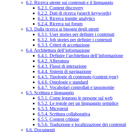
6.2. Ricerca utente sui contenuti e il linguaggio
6.2.1. Content discovery
6.2.2. Dati di ricerca (search keywords)
6.2.3. Ricerca tramite analytics
6.2.4. Ricerca sui forum
6.3. Dalla ricerca ai bisogni degli utenti
6.3.1. User stories per definire i contenuti
6.3.2. Job stories per definire i contenuti
6.3.3. Criteri di accettazione
6.4. Architettura dell’informazione
6.4.1. Definire l’architettura dell’informazione
6.4.2. Alberatura
6.4.3. Flussi di interazione
6.4.4. Sistemi di navigazione
6.4.5. Tipologie di contenuto (content type)
6.4.6. Ontologie e standard
6.4.7. Vocabolari controllati e tassonomie
6.5. Scrittura e linguaggio
6.5.1. Come leggono le persone sul web
6.5.2. Le regole per un linguaggio semplice
6.5.3. Microtesti
6.5.4. Scrittura collaborativa
6.5.5. Content critique
6.5.6. Traduzione e localizzazione dei contenuti
6.6. Documenti