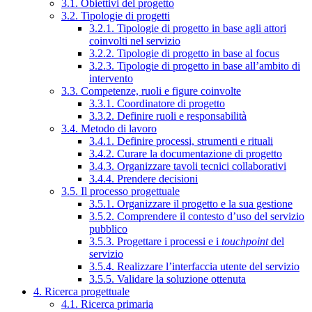
3.1. Obiettivi del progetto
3.2. Tipologie di progetti
3.2.1. Tipologie di progetto in base agli attori
coinvolti nel servizio
3.2.2. Tipologie di progetto in base al focus
3.2.3. Tipologie di progetto in base all’ambito di
intervento
3.3. Competenze, ruoli e figure coinvolte
3.3.1. Coordinatore di progetto
3.3.2. Definire ruoli e responsabilità
3.4. Metodo di lavoro
3.4.1. Definire processi, strumenti e rituali
3.4.2. Curare la documentazione di progetto
3.4.3. Organizzare tavoli tecnici collaborativi
3.4.4. Prendere decisioni
3.5. Il processo progettuale
3.5.1. Organizzare il progetto e la sua gestione
3.5.2. Comprendere il contesto d’uso del servizio
pubblico
3.5.3. Progettare i processi e i
touchpoint
del
servizio
3.5.4. Realizzare l’interfaccia utente del servizio
3.5.5. Validare la soluzione ottenuta
4. Ricerca progettuale
4.1. Ricerca primaria