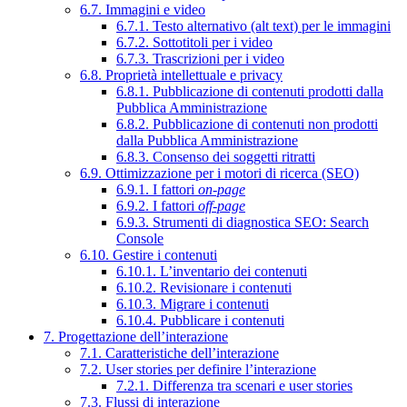
6.7. Immagini e video
6.7.1. Testo alternativo (alt text) per le immagini
6.7.2. Sottotitoli per i video
6.7.3. Trascrizioni per i video
6.8. Proprietà intellettuale e privacy
6.8.1. Pubblicazione di contenuti prodotti dalla
Pubblica Amministrazione
6.8.2. Pubblicazione di contenuti non prodotti
dalla Pubblica Amministrazione
6.8.3. Consenso dei soggetti ritratti
6.9. Ottimizzazione per i motori di ricerca (SEO)
6.9.1. I fattori
on-page
6.9.2. I fattori
off-page
6.9.3. Strumenti di diagnostica SEO: Search
Console
6.10. Gestire i contenuti
6.10.1. L’inventario dei contenuti
6.10.2. Revisionare i contenuti
6.10.3. Migrare i contenuti
6.10.4. Pubblicare i contenuti
7. Progettazione dell’interazione
7.1. Caratteristiche dell’interazione
7.2. User stories per definire l’interazione
7.2.1. Differenza tra scenari e user stories
7.3. Flussi di interazione