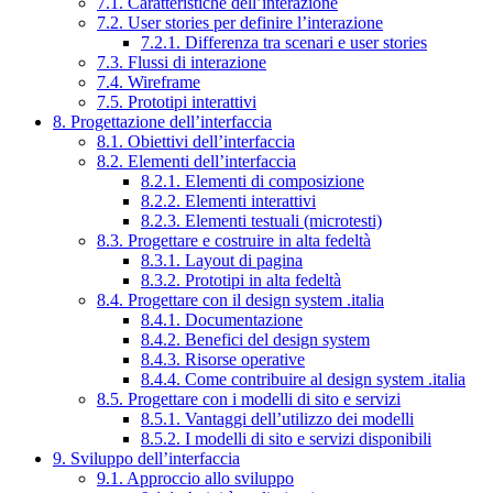
7.1. Caratteristiche dell’interazione
7.2. User stories per definire l’interazione
7.2.1. Differenza tra scenari e user stories
7.3. Flussi di interazione
7.4. Wireframe
7.5. Prototipi interattivi
8. Progettazione dell’interfaccia
8.1. Obiettivi dell’interfaccia
8.2. Elementi dell’interfaccia
8.2.1. Elementi di composizione
8.2.2. Elementi interattivi
8.2.3. Elementi testuali (microtesti)
8.3. Progettare e costruire in alta fedeltà
8.3.1. Layout di pagina
8.3.2. Prototipi in alta fedeltà
8.4. Progettare con il design system .italia
8.4.1. Documentazione
8.4.2. Benefici del design system
8.4.3. Risorse operative
8.4.4. Come contribuire al design system .italia
8.5. Progettare con i modelli di sito e servizi
8.5.1. Vantaggi dell’utilizzo dei modelli
8.5.2. I modelli di sito e servizi disponibili
9. Sviluppo dell’interfaccia
9.1. Approccio allo sviluppo