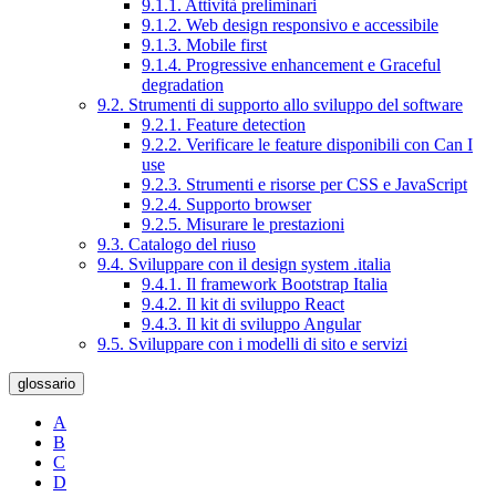
9.1.1. Attività preliminari
9.1.2. Web design responsivo e accessibile
9.1.3. Mobile first
9.1.4. Progressive enhancement e Graceful
degradation
9.2. Strumenti di supporto allo sviluppo del software
9.2.1. Feature detection
9.2.2. Verificare le feature disponibili con Can I
use
9.2.3. Strumenti e risorse per CSS e JavaScript
9.2.4. Supporto browser
9.2.5. Misurare le prestazioni
9.3. Catalogo del riuso
9.4. Sviluppare con il design system .italia
9.4.1. Il framework Bootstrap Italia
9.4.2. Il kit di sviluppo React
9.4.3. Il kit di sviluppo Angular
9.5. Sviluppare con i modelli di sito e servizi
glossario
A
B
C
D