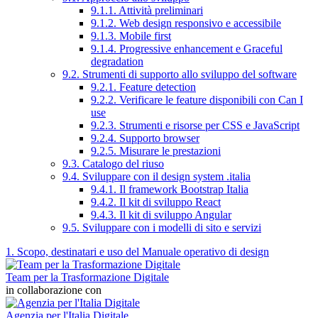
9.1.1. Attività preliminari
9.1.2. Web design responsivo e accessibile
9.1.3. Mobile first
9.1.4. Progressive enhancement e Graceful
degradation
9.2. Strumenti di supporto allo sviluppo del software
9.2.1. Feature detection
9.2.2. Verificare le feature disponibili con Can I
use
9.2.3. Strumenti e risorse per CSS e JavaScript
9.2.4. Supporto browser
9.2.5. Misurare le prestazioni
9.3. Catalogo del riuso
9.4. Sviluppare con il design system .italia
9.4.1. Il framework Bootstrap Italia
9.4.2. Il kit di sviluppo React
9.4.3. Il kit di sviluppo Angular
9.5. Sviluppare con i modelli di sito e servizi
1. Scopo, destinatari e uso del Manuale operativo di design
Team per la Trasformazione Digitale
in collaborazione con
Agenzia per l'Italia Digitale