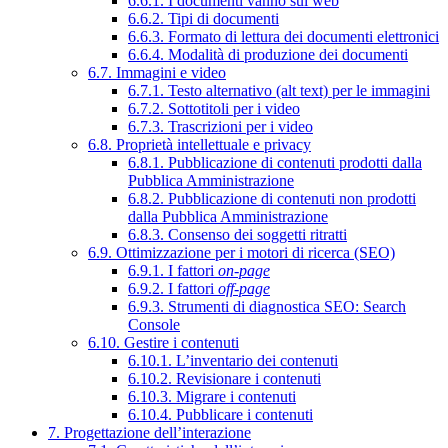
6.6.1. I documenti vanno sul web
6.6.2. Tipi di documenti
6.6.3. Formato di lettura dei documenti elettronici
6.6.4. Modalità di produzione dei documenti
6.7. Immagini e video
6.7.1. Testo alternativo (alt text) per le immagini
6.7.2. Sottotitoli per i video
6.7.3. Trascrizioni per i video
6.8. Proprietà intellettuale e privacy
6.8.1. Pubblicazione di contenuti prodotti dalla
Pubblica Amministrazione
6.8.2. Pubblicazione di contenuti non prodotti
dalla Pubblica Amministrazione
6.8.3. Consenso dei soggetti ritratti
6.9. Ottimizzazione per i motori di ricerca (SEO)
6.9.1. I fattori
on-page
6.9.2. I fattori
off-page
6.9.3. Strumenti di diagnostica SEO: Search
Console
6.10. Gestire i contenuti
6.10.1. L’inventario dei contenuti
6.10.2. Revisionare i contenuti
6.10.3. Migrare i contenuti
6.10.4. Pubblicare i contenuti
7. Progettazione dell’interazione