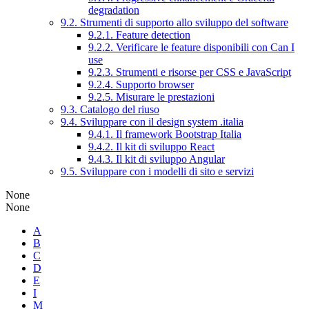
degradation
9.2. Strumenti di supporto allo sviluppo del software
9.2.1. Feature detection
9.2.2. Verificare le feature disponibili con Can I
use
9.2.3. Strumenti e risorse per CSS e JavaScript
9.2.4. Supporto browser
9.2.5. Misurare le prestazioni
9.3. Catalogo del riuso
9.4. Sviluppare con il design system .italia
9.4.1. Il framework Bootstrap Italia
9.4.2. Il kit di sviluppo React
9.4.3. Il kit di sviluppo Angular
9.5. Sviluppare con i modelli di sito e servizi
None
None
A
B
C
D
E
I
M