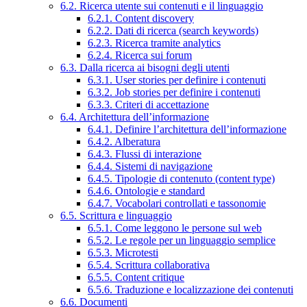
6.2. Ricerca utente sui contenuti e il linguaggio
6.2.1. Content discovery
6.2.2. Dati di ricerca (search keywords)
6.2.3. Ricerca tramite analytics
6.2.4. Ricerca sui forum
6.3. Dalla ricerca ai bisogni degli utenti
6.3.1. User stories per definire i contenuti
6.3.2. Job stories per definire i contenuti
6.3.3. Criteri di accettazione
6.4. Architettura dell’informazione
6.4.1. Definire l’architettura dell’informazione
6.4.2. Alberatura
6.4.3. Flussi di interazione
6.4.4. Sistemi di navigazione
6.4.5. Tipologie di contenuto (content type)
6.4.6. Ontologie e standard
6.4.7. Vocabolari controllati e tassonomie
6.5. Scrittura e linguaggio
6.5.1. Come leggono le persone sul web
6.5.2. Le regole per un linguaggio semplice
6.5.3. Microtesti
6.5.4. Scrittura collaborativa
6.5.5. Content critique
6.5.6. Traduzione e localizzazione dei contenuti
6.6. Documenti