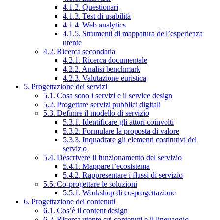
4.1.2. Questionari
4.1.3. Test di usabilità
4.1.4. Web analytics
4.1.5. Strumenti di mappatura dell’esperienza
utente
4.2. Ricerca secondaria
4.2.1. Ricerca documentale
4.2.2. Analisi benchmark
4.2.3. Valutazione euristica
5. Progettazione dei servizi
5.1. Cosa sono i servizi e il service design
5.2. Progettare servizi pubblici digitali
5.3. Definire il modello di servizio
5.3.1. Identificare gli attori coinvolti
5.3.2. Formulare la proposta di valore
5.3.3. Inquadrare gli elementi costitutivi del
servizio
5.4. Descrivere il funzionamento del servizio
5.4.1. Mappare l’ecosistema
5.4.2. Rappresentare i flussi di servizio
5.5. Co-progettare le soluzioni
5.5.1. Workshop di co-progettazione
6. Progettazione dei contenuti
6.1. Cos’è il content design
6.2. Ricerca utente sui contenuti e il linguaggio