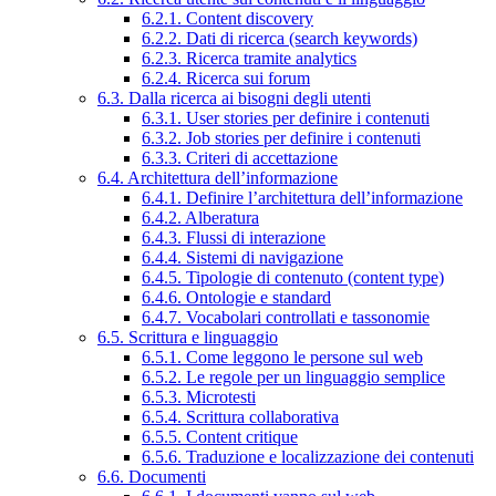
6.2.1. Content discovery
6.2.2. Dati di ricerca (search keywords)
6.2.3. Ricerca tramite analytics
6.2.4. Ricerca sui forum
6.3. Dalla ricerca ai bisogni degli utenti
6.3.1. User stories per definire i contenuti
6.3.2. Job stories per definire i contenuti
6.3.3. Criteri di accettazione
6.4. Architettura dell’informazione
6.4.1. Definire l’architettura dell’informazione
6.4.2. Alberatura
6.4.3. Flussi di interazione
6.4.4. Sistemi di navigazione
6.4.5. Tipologie di contenuto (content type)
6.4.6. Ontologie e standard
6.4.7. Vocabolari controllati e tassonomie
6.5. Scrittura e linguaggio
6.5.1. Come leggono le persone sul web
6.5.2. Le regole per un linguaggio semplice
6.5.3. Microtesti
6.5.4. Scrittura collaborativa
6.5.5. Content critique
6.5.6. Traduzione e localizzazione dei contenuti
6.6. Documenti