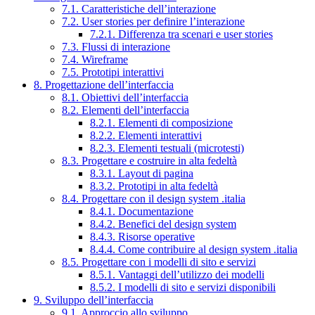
7.1. Caratteristiche dell’interazione
7.2. User stories per definire l’interazione
7.2.1. Differenza tra scenari e user stories
7.3. Flussi di interazione
7.4. Wireframe
7.5. Prototipi interattivi
8. Progettazione dell’interfaccia
8.1. Obiettivi dell’interfaccia
8.2. Elementi dell’interfaccia
8.2.1. Elementi di composizione
8.2.2. Elementi interattivi
8.2.3. Elementi testuali (microtesti)
8.3. Progettare e costruire in alta fedeltà
8.3.1. Layout di pagina
8.3.2. Prototipi in alta fedeltà
8.4. Progettare con il design system .italia
8.4.1. Documentazione
8.4.2. Benefici del design system
8.4.3. Risorse operative
8.4.4. Come contribuire al design system .italia
8.5. Progettare con i modelli di sito e servizi
8.5.1. Vantaggi dell’utilizzo dei modelli
8.5.2. I modelli di sito e servizi disponibili
9. Sviluppo dell’interfaccia
9.1. Approccio allo sviluppo