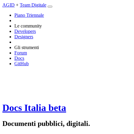
AGID
+
Team Digitale
Piano Triennale
Le community
Developers
Designers
Gli strumenti
Forum
Docs
GitHub
Docs Italia
beta
Documenti pubblici, digitali.