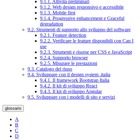
9.1.1. Attività preliminari
9.1.2. Web design responsivo e accessibile
9.1.3. Mobile first
9.1.4. Progressive enhancement e Graceful
degradation
9.2. Strumenti di supporto allo sviluppo del software
9.2.1. Feature detection
9.2.2. Verificare le feature disponibili con Can I
use
9.2.3. Strumenti e risorse per CSS e JavaScript
9.2.4. Supporto browser
9.2.5. Misurare le prestazioni
9.3. Catalogo del riuso
9.4. Sviluppare con il design system .italia
9.4.1. Il framework Bootstrap Italia
9.4.2. Il kit di sviluppo React
9.4.3. Il kit di sviluppo Angular
9.5. Sviluppare con i modelli di sito e servizi
glossario
A
B
C
D