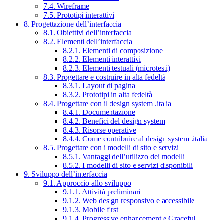
7.4. Wireframe
7.5. Prototipi interattivi
8. Progettazione dell’interfaccia
8.1. Obiettivi dell’interfaccia
8.2. Elementi dell’interfaccia
8.2.1. Elementi di composizione
8.2.2. Elementi interattivi
8.2.3. Elementi testuali (microtesti)
8.3. Progettare e costruire in alta fedeltà
8.3.1. Layout di pagina
8.3.2. Prototipi in alta fedeltà
8.4. Progettare con il design system .italia
8.4.1. Documentazione
8.4.2. Benefici del design system
8.4.3. Risorse operative
8.4.4. Come contribuire al design system .italia
8.5. Progettare con i modelli di sito e servizi
8.5.1. Vantaggi dell’utilizzo dei modelli
8.5.2. I modelli di sito e servizi disponibili
9. Sviluppo dell’interfaccia
9.1. Approccio allo sviluppo
9.1.1. Attività preliminari
9.1.2. Web design responsivo e accessibile
9.1.3. Mobile first
9.1.4. Progressive enhancement e Graceful