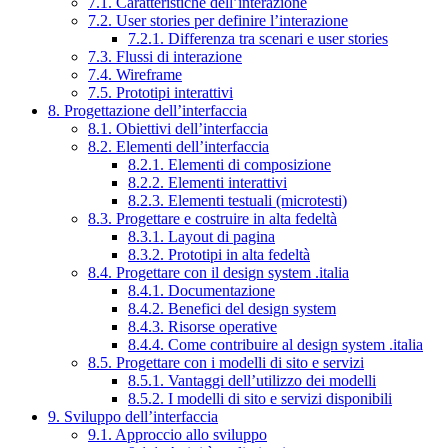
7.1. Caratteristiche dell’interazione
7.2. User stories per definire l’interazione
7.2.1. Differenza tra scenari e user stories
7.3. Flussi di interazione
7.4. Wireframe
7.5. Prototipi interattivi
8. Progettazione dell’interfaccia
8.1. Obiettivi dell’interfaccia
8.2. Elementi dell’interfaccia
8.2.1. Elementi di composizione
8.2.2. Elementi interattivi
8.2.3. Elementi testuali (microtesti)
8.3. Progettare e costruire in alta fedeltà
8.3.1. Layout di pagina
8.3.2. Prototipi in alta fedeltà
8.4. Progettare con il design system .italia
8.4.1. Documentazione
8.4.2. Benefici del design system
8.4.3. Risorse operative
8.4.4. Come contribuire al design system .italia
8.5. Progettare con i modelli di sito e servizi
8.5.1. Vantaggi dell’utilizzo dei modelli
8.5.2. I modelli di sito e servizi disponibili
9. Sviluppo dell’interfaccia
9.1. Approccio allo sviluppo