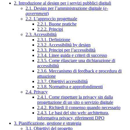
2. Introduzione al design per i servizi pubblici digitali
2.1. Design per l’amministrazione digitale (
e-
government
)
2.2. L’approccio progettuale
2.2.1. Buone pratiche
2.2.2. Principi
2.3. Accessibilità
2.3.1. Definizione
2.3.2. Accessibilità by design
2.3.3. Principi per l’accessibilità
2.3.4. Linee guida e criteri di successo
2.3.5. Come rilasciare una dichiarazione di
accessibilità
2.3.6. Meccanismo di feedback e procedura di
attuazione
2.3.7. Obiettivi accessibilità
2.3.8. Normativa e approfondimenti
2.4. Privacy
2.4.1. Come rispettare la privacy sin dalla
progettazione di un sito o servizio digitale
2.4.2. Richiedi il consenso quando necessario
2.4.3. Le basi del sito web: architettura,
informativa privacy, riferimenti DPO
3. Pianificazione, gestione e strategia
3.1. Obiettivi del progetto