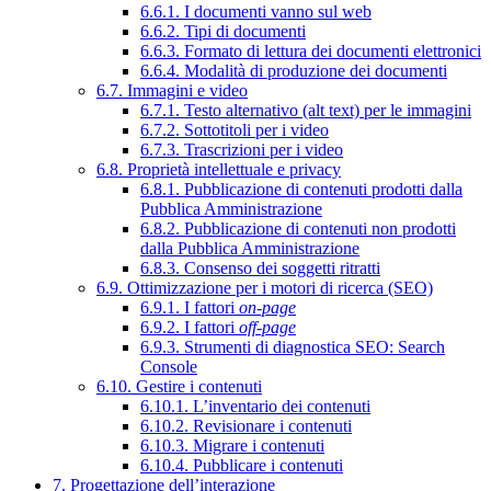
6.6.1. I documenti vanno sul web
6.6.2. Tipi di documenti
6.6.3. Formato di lettura dei documenti elettronici
6.6.4. Modalità di produzione dei documenti
6.7. Immagini e video
6.7.1. Testo alternativo (alt text) per le immagini
6.7.2. Sottotitoli per i video
6.7.3. Trascrizioni per i video
6.8. Proprietà intellettuale e privacy
6.8.1. Pubblicazione di contenuti prodotti dalla
Pubblica Amministrazione
6.8.2. Pubblicazione di contenuti non prodotti
dalla Pubblica Amministrazione
6.8.3. Consenso dei soggetti ritratti
6.9. Ottimizzazione per i motori di ricerca (SEO)
6.9.1. I fattori
on-page
6.9.2. I fattori
off-page
6.9.3. Strumenti di diagnostica SEO: Search
Console
6.10. Gestire i contenuti
6.10.1. L’inventario dei contenuti
6.10.2. Revisionare i contenuti
6.10.3. Migrare i contenuti
6.10.4. Pubblicare i contenuti
7. Progettazione dell’interazione