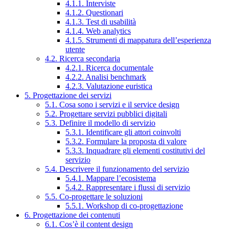
4.1.1. Interviste
4.1.2. Questionari
4.1.3. Test di usabilità
4.1.4. Web analytics
4.1.5. Strumenti di mappatura dell’esperienza
utente
4.2. Ricerca secondaria
4.2.1. Ricerca documentale
4.2.2. Analisi benchmark
4.2.3. Valutazione euristica
5. Progettazione dei servizi
5.1. Cosa sono i servizi e il service design
5.2. Progettare servizi pubblici digitali
5.3. Definire il modello di servizio
5.3.1. Identificare gli attori coinvolti
5.3.2. Formulare la proposta di valore
5.3.3. Inquadrare gli elementi costitutivi del
servizio
5.4. Descrivere il funzionamento del servizio
5.4.1. Mappare l’ecosistema
5.4.2. Rappresentare i flussi di servizio
5.5. Co-progettare le soluzioni
5.5.1. Workshop di co-progettazione
6. Progettazione dei contenuti
6.1. Cos’è il content design