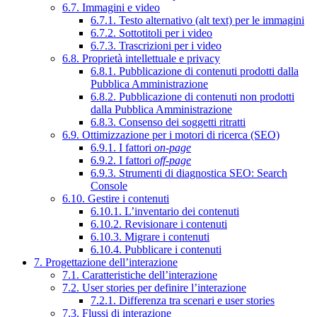
6.7. Immagini e video
6.7.1. Testo alternativo (alt text) per le immagini
6.7.2. Sottotitoli per i video
6.7.3. Trascrizioni per i video
6.8. Proprietà intellettuale e privacy
6.8.1. Pubblicazione di contenuti prodotti dalla
Pubblica Amministrazione
6.8.2. Pubblicazione di contenuti non prodotti
dalla Pubblica Amministrazione
6.8.3. Consenso dei soggetti ritratti
6.9. Ottimizzazione per i motori di ricerca (SEO)
6.9.1. I fattori
on-page
6.9.2. I fattori
off-page
6.9.3. Strumenti di diagnostica SEO: Search
Console
6.10. Gestire i contenuti
6.10.1. L’inventario dei contenuti
6.10.2. Revisionare i contenuti
6.10.3. Migrare i contenuti
6.10.4. Pubblicare i contenuti
7. Progettazione dell’interazione
7.1. Caratteristiche dell’interazione
7.2. User stories per definire l’interazione
7.2.1. Differenza tra scenari e user stories
7.3. Flussi di interazione