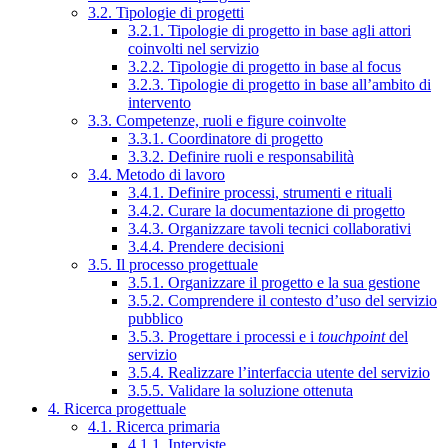
3.2. Tipologie di progetti
3.2.1. Tipologie di progetto in base agli attori
coinvolti nel servizio
3.2.2. Tipologie di progetto in base al focus
3.2.3. Tipologie di progetto in base all’ambito di
intervento
3.3. Competenze, ruoli e figure coinvolte
3.3.1. Coordinatore di progetto
3.3.2. Definire ruoli e responsabilità
3.4. Metodo di lavoro
3.4.1. Definire processi, strumenti e rituali
3.4.2. Curare la documentazione di progetto
3.4.3. Organizzare tavoli tecnici collaborativi
3.4.4. Prendere decisioni
3.5. Il processo progettuale
3.5.1. Organizzare il progetto e la sua gestione
3.5.2. Comprendere il contesto d’uso del servizio
pubblico
3.5.3. Progettare i processi e i
touchpoint
del
servizio
3.5.4. Realizzare l’interfaccia utente del servizio
3.5.5. Validare la soluzione ottenuta
4. Ricerca progettuale
4.1. Ricerca primaria
4.1.1. Interviste