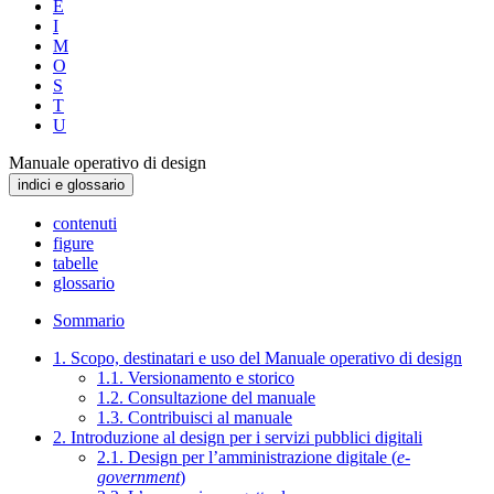
E
I
M
O
S
T
U
Manuale operativo di design
indici e glossario
contenuti
figure
tabelle
glossario
Sommario
1. Scopo, destinatari e uso del Manuale operativo di design
1.1. Versionamento e storico
1.2. Consultazione del manuale
1.3. Contribuisci al manuale
2. Introduzione al design per i servizi pubblici digitali
2.1. Design per l’amministrazione digitale (
e-
government
)