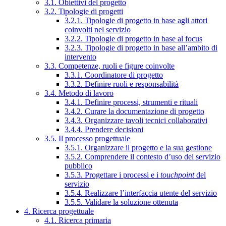
3.1. Obiettivi del progetto
3.2. Tipologie di progetti
3.2.1. Tipologie di progetto in base agli attori
coinvolti nel servizio
3.2.2. Tipologie di progetto in base al focus
3.2.3. Tipologie di progetto in base all’ambito di
intervento
3.3. Competenze, ruoli e figure coinvolte
3.3.1. Coordinatore di progetto
3.3.2. Definire ruoli e responsabilità
3.4. Metodo di lavoro
3.4.1. Definire processi, strumenti e rituali
3.4.2. Curare la documentazione di progetto
3.4.3. Organizzare tavoli tecnici collaborativi
3.4.4. Prendere decisioni
3.5. Il processo progettuale
3.5.1. Organizzare il progetto e la sua gestione
3.5.2. Comprendere il contesto d’uso del servizio
pubblico
3.5.3. Progettare i processi e i
touchpoint
del
servizio
3.5.4. Realizzare l’interfaccia utente del servizio
3.5.5. Validare la soluzione ottenuta
4. Ricerca progettuale
4.1. Ricerca primaria