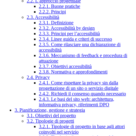
2.2. L’approccio progettuale
2.2.1. Buone pratiche
2.2.2. Principi
2.3. Accessibilità
2.3.1. Definizione
2.3.2. Accessibilità by design
2.3.3. Principi per l’accessibilità
2.3.4. Linee guida e criteri di successo
2.3.5. Come rilasciare una dichiarazione di
accessibilità
2.3.6. Meccanismo di feedback e procedura di
attuazione
2.3.7. Obiettivi accessibilità
2.3.8. Normativa e approfondimenti
2.4. Privacy
2.4.1. Come rispettare la privacy sin dalla
progettazione di un sito o servizio digitale
2.4.2. Richiedi il consenso quando necessario
2.4.3. Le basi del sito web: architettura,
informativa privacy, riferimenti DPO
3. Pianificazione, gestione e strategia
3.1. Obiettivi del progetto
3.2. Tipologie di progetti
3.2.1. Tipologie di progetto in base agli attori
coinvolti nel servizio