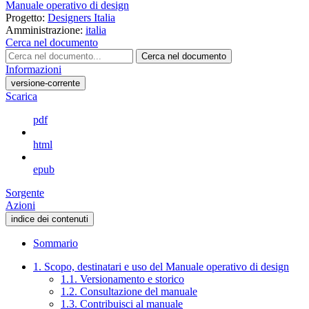
Manuale operativo di design
Progetto:
Designers Italia
Amministrazione:
italia
Cerca nel documento
Cerca nel documento
Informazioni
versione-corrente
Scarica
pdf
html
epub
Sorgente
Azioni
indice dei contenuti
Sommario
1. Scopo, destinatari e uso del Manuale operativo di design
1.1. Versionamento e storico
1.2. Consultazione del manuale
1.3. Contribuisci al manuale