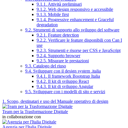
9.1.1. Attività preliminari
9.1.2. Web design responsivo e accessibile
9.1.3. Mobile first
9.1.4. Progressive enhancement e Graceful
degradation
9.2. Strumenti di supporto allo sviluppo del software
9.2.1. Feature detection
9.2.2. Verificare le feature disponibili con Can I
use
9.2.3. Strumenti e risorse per CSS e JavaScript
9.2.4. Supporto browser
9.2.5. Misurare le prestazioni
9.3. Catalogo del riuso
9.4. Sviluppare con il design system .italia
9.4.1. Il framework Bootstrap Italia
9.4.2. Il kit di sviluppo React
9.4.3. Il kit di sviluppo Angular
9.5. Sviluppare con i modelli di sito e servizi
1. Scopo, destinatari e uso del Manuale operativo di design
Team per la Trasformazione Digitale
in collaborazione con
Agenzia per l'Italia Digitale