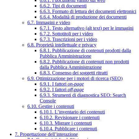
6.6.1. I documenti vanno sul web
6.6.2. Tipi di documenti
6.6.3. Formato di lettura dei documenti elettronici
6.6.4. Modalità di produzione dei documenti
6.7. Immagini e video
6.7.1. Testo alternativo (alt text) per le immagini
6.7.2. Sottotitoli per i video
6.7.3. Trascrizioni per i video
6.8. Proprietà intellettuale e privacy
6.8.1. Pubblicazione di contenuti prodotti dalla
Pubblica Amministrazione
6.8.2. Pubblicazione di contenuti non prodotti
dalla Pubblica Amministrazione
6.8.3. Consenso dei soggetti ritratti
6.9. Ottimizzazione per i motori di ricerca (SEO)
6.9.1. I fattori
on-page
6.9.2. I fattori
off-page
6.9.3. Strumenti di diagnostica SEO: Search
Console
6.10. Gestire i contenuti
6.10.1. L’inventario dei contenuti
6.10.2. Revisionare i contenuti
6.10.3. Migrare i contenuti
6.10.4. Pubblicare i contenuti
7. Progettazione dell’interazione