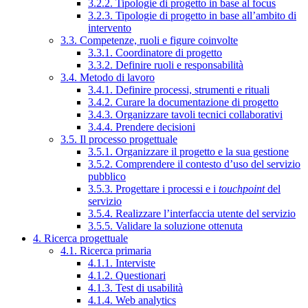
3.2.2. Tipologie di progetto in base al focus
3.2.3. Tipologie di progetto in base all’ambito di
intervento
3.3. Competenze, ruoli e figure coinvolte
3.3.1. Coordinatore di progetto
3.3.2. Definire ruoli e responsabilità
3.4. Metodo di lavoro
3.4.1. Definire processi, strumenti e rituali
3.4.2. Curare la documentazione di progetto
3.4.3. Organizzare tavoli tecnici collaborativi
3.4.4. Prendere decisioni
3.5. Il processo progettuale
3.5.1. Organizzare il progetto e la sua gestione
3.5.2. Comprendere il contesto d’uso del servizio
pubblico
3.5.3. Progettare i processi e i
touchpoint
del
servizio
3.5.4. Realizzare l’interfaccia utente del servizio
3.5.5. Validare la soluzione ottenuta
4. Ricerca progettuale
4.1. Ricerca primaria
4.1.1. Interviste
4.1.2. Questionari
4.1.3. Test di usabilità
4.1.4. Web analytics