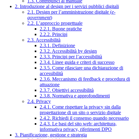
1.3. Contribuisci al manuale
2. Introduzione al design per i servizi pubblici digitali
2.1. Design per l’amministrazione digitale (
e-
government
)
2.2. L’approccio progettuale
2.2.1. Buone pratiche
2.2.2. Principi
2.3. Accessibilità
2.3.1. Definizione
2.3.2. Accessibilità by design
2.3.3. Principi per l’accessibilità
2.3.4. Linee guida e criteri di successo
2.3.5. Come rilasciare una dichiarazione di
accessibilità
2.3.6. Meccanismo di feedback e procedura di
attuazione
2.3.7. Obiettivi accessibilità
2.3.8. Normativa e approfondimenti
2.4. Privacy
2.4.1. Come rispettare la privacy sin dalla
progettazione di un sito o servizio digitale
2.4.2. Richiedi il consenso quando necessario
2.4.3. Le basi del sito web: architettura,
informativa privacy, riferimenti DPO
3. Pianificazione, gestione e strategia