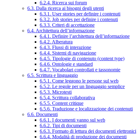
6.2.4. Ricerca sui forum
6.3. Dalla ricerca ai bisogni degli utenti
6.3.1. User stories per definire i contenuti
6.3.2. Job stories per definire i contenuti
6.3.3. Criteri di accettazione
6.4. Architettura dell’informazione
6.4.1. Definire l’architettura dell’informazione
6.4.2. Alberatura
6.4.3. Flussi di interazione
6.4.4. Sistemi di navigazione
6.4.5. Tipologie di contenuto (content type)
6.4.6. Ontologie e standard
6.4.7. Vocabolari controllati e tassonomie
6.5. Scrittura e linguaggio
6.5.1. Come leggono le persone sul web
6.5.2. Le regole per un linguaggio semplice
6.5.3. Microtesti
6.5.4. Scrittura collaborativa
6.5.5. Content critique
6.5.6. Traduzione e localizzazione dei contenuti
6.6. Documenti
6.6.1. I documenti vanno sul web
6.6.2. Tipi di documenti
6.6.3. Formato di lettura dei documenti elettronici
6.6.4. Modalità di produzione dei documenti