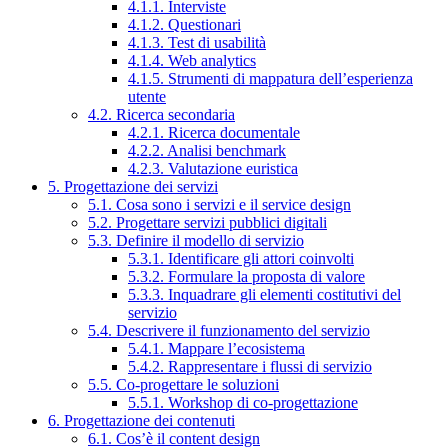
4.1.1. Interviste
4.1.2. Questionari
4.1.3. Test di usabilità
4.1.4. Web analytics
4.1.5. Strumenti di mappatura dell’esperienza
utente
4.2. Ricerca secondaria
4.2.1. Ricerca documentale
4.2.2. Analisi benchmark
4.2.3. Valutazione euristica
5. Progettazione dei servizi
5.1. Cosa sono i servizi e il service design
5.2. Progettare servizi pubblici digitali
5.3. Definire il modello di servizio
5.3.1. Identificare gli attori coinvolti
5.3.2. Formulare la proposta di valore
5.3.3. Inquadrare gli elementi costitutivi del
servizio
5.4. Descrivere il funzionamento del servizio
5.4.1. Mappare l’ecosistema
5.4.2. Rappresentare i flussi di servizio
5.5. Co-progettare le soluzioni
5.5.1. Workshop di co-progettazione
6. Progettazione dei contenuti
6.1. Cos’è il content design