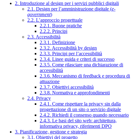
2. Introduzione al design per i servizi pubblici digitali
2.1. Design per l’amministrazione digitale (
e-
government
)
2.2. L’approccio progettuale
2.2.1. Buone pratiche
2.2.2. Principi
2.3. Accessibilità
2.3.1. Definizione
2.3.2. Accessibilità by design
2.3.3. Principi per l’accessibilità
2.3.4. Linee guida e criteri di successo
2.3.5. Come rilasciare una dichiarazione di
accessibilità
2.3.6. Meccanismo di feedback e procedura di
attuazione
2.3.7. Obiettivi accessibilità
2.3.8. Normativa e approfondimenti
2.4. Privacy
2.4.1. Come rispettare la privacy sin dalla
progettazione di un sito o servizio digitale
2.4.2. Richiedi il consenso quando necessario
2.4.3. Le basi del sito web: architettura,
informativa privacy, riferimenti DPO
3. Pianificazione, gestione e strategia
3.1. Obiettivi del progetto