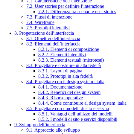
7.1. Caratteristiche dell’interazione
7.2. User stories per definire l’interazione
7.2.1. Differenza tra scenari e user stories
7.3. Flussi di interazione
7.4. Wireframe
7.5. Prototipi interattivi
8. Progettazione dell’interfaccia
8.1. Obiettivi dell’interfaccia
8.2. Elementi dell’interfaccia
8.2.1. Elementi di composizione
8.2.2. Elementi interattivi
8.2.3. Elementi testuali (microtesti)
8.3. Progettare e costruire in alta fedeltà
8.3.1. Layout di pagina
8.3.2. Prototipi in alta fedeltà
8.4. Progettare con il design system .italia
8.4.1. Documentazione
8.4.2. Benefici del design system
8.4.3. Risorse operative
8.4.4. Come contribuire al design system .italia
8.5. Progettare con i modelli di sito e servizi
8.5.1. Vantaggi dell’utilizzo dei modelli
8.5.2. I modelli di sito e servizi disponibili
9. Sviluppo dell’interfaccia
9.1. Approccio allo sviluppo