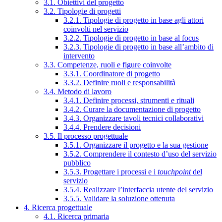
3.1. Obiettivi del progetto
3.2. Tipologie di progetti
3.2.1. Tipologie di progetto in base agli attori
coinvolti nel servizio
3.2.2. Tipologie di progetto in base al focus
3.2.3. Tipologie di progetto in base all’ambito di
intervento
3.3. Competenze, ruoli e figure coinvolte
3.3.1. Coordinatore di progetto
3.3.2. Definire ruoli e responsabilità
3.4. Metodo di lavoro
3.4.1. Definire processi, strumenti e rituali
3.4.2. Curare la documentazione di progetto
3.4.3. Organizzare tavoli tecnici collaborativi
3.4.4. Prendere decisioni
3.5. Il processo progettuale
3.5.1. Organizzare il progetto e la sua gestione
3.5.2. Comprendere il contesto d’uso del servizio
pubblico
3.5.3. Progettare i processi e i
touchpoint
del
servizio
3.5.4. Realizzare l’interfaccia utente del servizio
3.5.5. Validare la soluzione ottenuta
4. Ricerca progettuale
4.1. Ricerca primaria