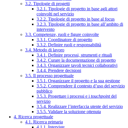
3.2. Tipologie di progetti
3.2.1. Tipologie di progetto in base agli attori
coinvolti nel servizio
3.2.2. Tipologie di progetto in base al focus
3.2.3. Tipologie di progetto in base all’ambito di
intervento
3.3. Competenze, ruoli e figure coinvolte
3.3.1. Coordinatore di progetto
3.3.2. Definire ruoli e responsabilità
3.4. Metodo di lavoro
3.4.1. Definire processi, strumenti e rituali
3.4.2. Curare la documentazione di progetto
3.4.3. Organizzare tavoli tecnici collaborativi
3.4.4. Prendere decisioni
3.5. Il processo progettuale
3.5.1. Organizzare il progetto e la sua gestione
3.5.2. Comprendere il contesto d’uso del servizio
pubblico
3.5.3. Progettare i processi e i
touchpoint
del
servizio
3.5.4. Realizzare l’interfaccia utente del servizio
3.5.5. Validare la soluzione ottenuta
4. Ricerca progettuale
4.1. Ricerca primaria
4.1.1. Interviste