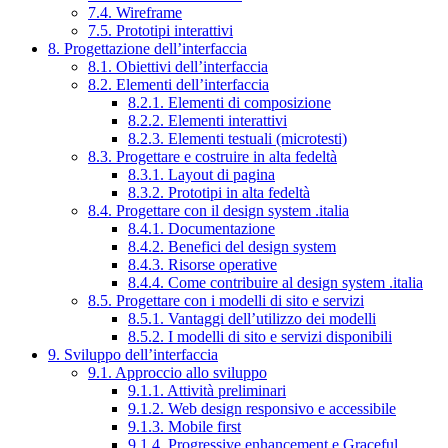
7.4. Wireframe
7.5. Prototipi interattivi
8. Progettazione dell’interfaccia
8.1. Obiettivi dell’interfaccia
8.2. Elementi dell’interfaccia
8.2.1. Elementi di composizione
8.2.2. Elementi interattivi
8.2.3. Elementi testuali (microtesti)
8.3. Progettare e costruire in alta fedeltà
8.3.1. Layout di pagina
8.3.2. Prototipi in alta fedeltà
8.4. Progettare con il design system .italia
8.4.1. Documentazione
8.4.2. Benefici del design system
8.4.3. Risorse operative
8.4.4. Come contribuire al design system .italia
8.5. Progettare con i modelli di sito e servizi
8.5.1. Vantaggi dell’utilizzo dei modelli
8.5.2. I modelli di sito e servizi disponibili
9. Sviluppo dell’interfaccia
9.1. Approccio allo sviluppo
9.1.1. Attività preliminari
9.1.2. Web design responsivo e accessibile
9.1.3. Mobile first
9.1.4. Progressive enhancement e Graceful