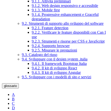
9.1.1. Attività preliminari
9.1.2. Web design responsivo e accessibile
9.1.3. Mobile first
9.1.4. Progressive enhancement e Graceful
degradation
9.2. Strumenti di supporto allo sviluppo del software
9.2.1. Feature detection
9.2.2. Verificare le feature disponibili con Can I
use
9.2.3. Strumenti e risorse per CSS e JavaScript
9.2.4. Supporto browser
9.2.5. Misurare le prestazioni
9.3. Catalogo del riuso
9.4. Sviluppare con il design system .italia
9.4.1. Il framework Bootstrap Italia
9.4.2. Il kit di sviluppo React
9.4.3. Il kit di sviluppo Angular
9.5. Sviluppare con i modelli di sito e servizi
glossario
A
B
C
D