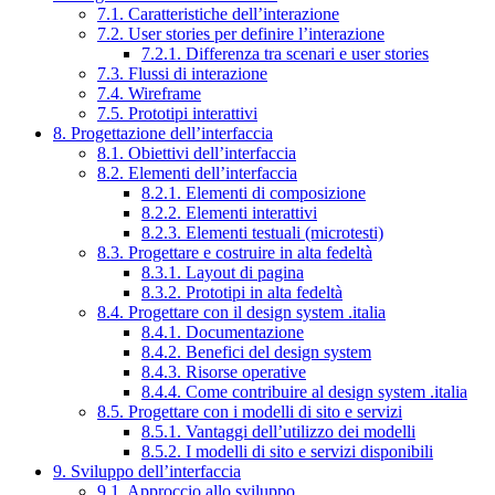
7.1. Caratteristiche dell’interazione
7.2. User stories per definire l’interazione
7.2.1. Differenza tra scenari e user stories
7.3. Flussi di interazione
7.4. Wireframe
7.5. Prototipi interattivi
8. Progettazione dell’interfaccia
8.1. Obiettivi dell’interfaccia
8.2. Elementi dell’interfaccia
8.2.1. Elementi di composizione
8.2.2. Elementi interattivi
8.2.3. Elementi testuali (microtesti)
8.3. Progettare e costruire in alta fedeltà
8.3.1. Layout di pagina
8.3.2. Prototipi in alta fedeltà
8.4. Progettare con il design system .italia
8.4.1. Documentazione
8.4.2. Benefici del design system
8.4.3. Risorse operative
8.4.4. Come contribuire al design system .italia
8.5. Progettare con i modelli di sito e servizi
8.5.1. Vantaggi dell’utilizzo dei modelli
8.5.2. I modelli di sito e servizi disponibili
9. Sviluppo dell’interfaccia
9.1. Approccio allo sviluppo