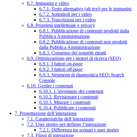
6.7. Immagini e video
6.7.1. Testo alternativo (alt text) per le immagini
6.7.2. Sottotitoli per i video
6.7.3. Trascrizioni per i video
6.8. Proprietà intellettuale e privacy
6.8.1. Pubblicazione di contenuti prodotti dalla
Pubblica Amministrazione
6.8.2. Pubblicazione di contenuti non prodotti
dalla Pubblica Amministrazione
6.8.3. Consenso dei soggetti ritratti
6.9. Ottimizzazione per i motori di ricerca (SEO)
6.9.1. I fattori
on-page
6.9.2. I fattori
off-page
6.9.3. Strumenti di diagnostica SEO: Search
Console
6.10. Gestire i contenuti
6.10.1. L’inventario dei contenuti
6.10.2. Revisionare i contenuti
6.10.3. Migrare i contenuti
6.10.4. Pubblicare i contenuti
7. Progettazione dell’interazione
7.1. Caratteristiche dell’interazione
7.2. User stories per definire l’interazione
7.2.1. Differenza tra scenari e user stories
7.3. Flussi di interazione