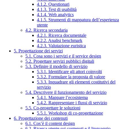
4.1.2. Questionari
4.1.3. Test di usabilità
4.1.4. Web analytics
4.1.5. Strumenti di mappatura dell’esperienza
utente
4.2. Ricerca secondaria
4.2.1. Ricerca documentale
4.2.2. Analisi benchmark
4.2.3. Valutazione euristica
5. Progettazione dei servizi
5.1. Cosa sono i servizi e il service design
5.2. Progettare servizi pubblici digitali
5.3. Definire il modello di servizio
5.3.1. Identificare gli attori coinvolti
5.3.2. Formulare la proposta di valore
5.3.3. Inquadrare gli elementi costitutivi del
servizio
5.4. Descrivere il funzionamento del servizio
5.4.1. Mappare l’ecosistema
5.4.2. Rappresentare i flussi di servizio
5.5. Co-progettare le soluzioni
5.5.1. Workshop di co-progettazione
6. Progettazione dei contenuti
6.1. Cos’è il content design
6.2. Ricerca utente sui contenuti e il linguaggio