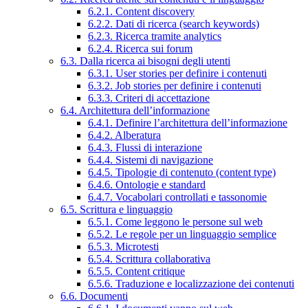
6.2.1. Content discovery
6.2.2. Dati di ricerca (search keywords)
6.2.3. Ricerca tramite analytics
6.2.4. Ricerca sui forum
6.3. Dalla ricerca ai bisogni degli utenti
6.3.1. User stories per definire i contenuti
6.3.2. Job stories per definire i contenuti
6.3.3. Criteri di accettazione
6.4. Architettura dell’informazione
6.4.1. Definire l’architettura dell’informazione
6.4.2. Alberatura
6.4.3. Flussi di interazione
6.4.4. Sistemi di navigazione
6.4.5. Tipologie di contenuto (content type)
6.4.6. Ontologie e standard
6.4.7. Vocabolari controllati e tassonomie
6.5. Scrittura e linguaggio
6.5.1. Come leggono le persone sul web
6.5.2. Le regole per un linguaggio semplice
6.5.3. Microtesti
6.5.4. Scrittura collaborativa
6.5.5. Content critique
6.5.6. Traduzione e localizzazione dei contenuti
6.6. Documenti