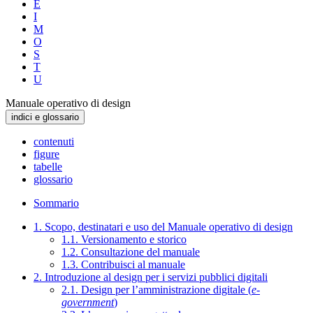
E
I
M
O
S
T
U
Manuale operativo di design
indici e glossario
contenuti
figure
tabelle
glossario
Sommario
1. Scopo, destinatari e uso del Manuale operativo di design
1.1. Versionamento e storico
1.2. Consultazione del manuale
1.3. Contribuisci al manuale
2. Introduzione al design per i servizi pubblici digitali
2.1. Design per l’amministrazione digitale (
e-
government
)