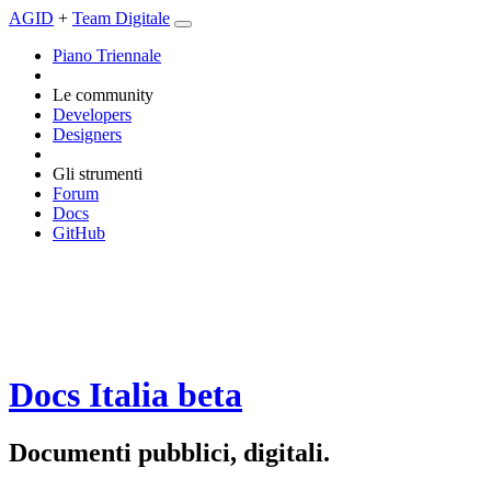
AGID
+
Team Digitale
Piano Triennale
Le community
Developers
Designers
Gli strumenti
Forum
Docs
GitHub
Docs Italia
beta
Documenti pubblici, digitali.