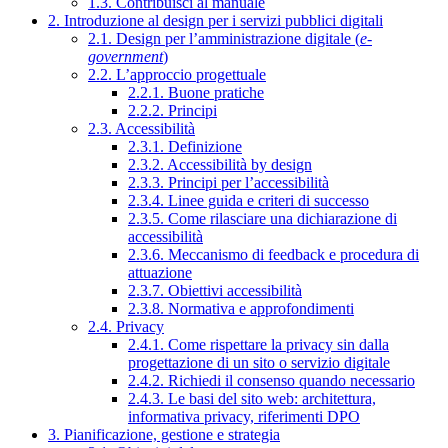
1.3. Contribuisci al manuale
2. Introduzione al design per i servizi pubblici digitali
2.1. Design per l’amministrazione digitale (
e-
government
)
2.2. L’approccio progettuale
2.2.1. Buone pratiche
2.2.2. Principi
2.3. Accessibilità
2.3.1. Definizione
2.3.2. Accessibilità by design
2.3.3. Principi per l’accessibilità
2.3.4. Linee guida e criteri di successo
2.3.5. Come rilasciare una dichiarazione di
accessibilità
2.3.6. Meccanismo di feedback e procedura di
attuazione
2.3.7. Obiettivi accessibilità
2.3.8. Normativa e approfondimenti
2.4. Privacy
2.4.1. Come rispettare la privacy sin dalla
progettazione di un sito o servizio digitale
2.4.2. Richiedi il consenso quando necessario
2.4.3. Le basi del sito web: architettura,
informativa privacy, riferimenti DPO
3. Pianificazione, gestione e strategia