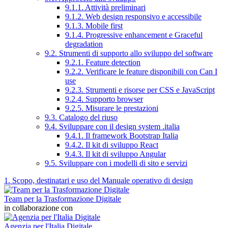
9.1.1. Attività preliminari
9.1.2. Web design responsivo e accessibile
9.1.3. Mobile first
9.1.4. Progressive enhancement e Graceful
degradation
9.2. Strumenti di supporto allo sviluppo del software
9.2.1. Feature detection
9.2.2. Verificare le feature disponibili con Can I
use
9.2.3. Strumenti e risorse per CSS e JavaScript
9.2.4. Supporto browser
9.2.5. Misurare le prestazioni
9.3. Catalogo del riuso
9.4. Sviluppare con il design system .italia
9.4.1. Il framework Bootstrap Italia
9.4.2. Il kit di sviluppo React
9.4.3. Il kit di sviluppo Angular
9.5. Sviluppare con i modelli di sito e servizi
1. Scopo, destinatari e uso del Manuale operativo di design
Team per la Trasformazione Digitale
in collaborazione con
Agenzia per l'Italia Digitale