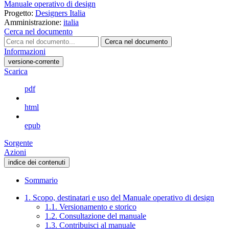
Manuale operativo di design
Progetto:
Designers Italia
Amministrazione:
italia
Cerca nel documento
Cerca nel documento
Informazioni
versione-corrente
Scarica
pdf
html
epub
Sorgente
Azioni
indice dei contenuti
Sommario
1. Scopo, destinatari e uso del Manuale operativo di design
1.1. Versionamento e storico
1.2. Consultazione del manuale
1.3. Contribuisci al manuale