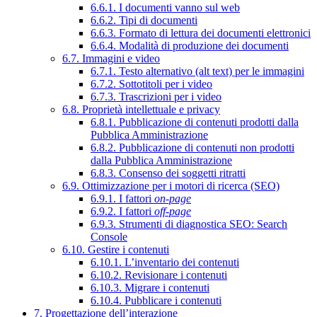
6.6.1. I documenti vanno sul web
6.6.2. Tipi di documenti
6.6.3. Formato di lettura dei documenti elettronici
6.6.4. Modalità di produzione dei documenti
6.7. Immagini e video
6.7.1. Testo alternativo (alt text) per le immagini
6.7.2. Sottotitoli per i video
6.7.3. Trascrizioni per i video
6.8. Proprietà intellettuale e privacy
6.8.1. Pubblicazione di contenuti prodotti dalla
Pubblica Amministrazione
6.8.2. Pubblicazione di contenuti non prodotti
dalla Pubblica Amministrazione
6.8.3. Consenso dei soggetti ritratti
6.9. Ottimizzazione per i motori di ricerca (SEO)
6.9.1. I fattori
on-page
6.9.2. I fattori
off-page
6.9.3. Strumenti di diagnostica SEO: Search
Console
6.10. Gestire i contenuti
6.10.1. L’inventario dei contenuti
6.10.2. Revisionare i contenuti
6.10.3. Migrare i contenuti
6.10.4. Pubblicare i contenuti
7. Progettazione dell’interazione