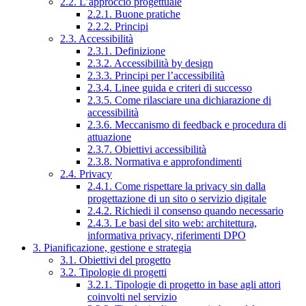
2.2. L’approccio progettuale
2.2.1. Buone pratiche
2.2.2. Principi
2.3. Accessibilità
2.3.1. Definizione
2.3.2. Accessibilità by design
2.3.3. Principi per l’accessibilità
2.3.4. Linee guida e criteri di successo
2.3.5. Come rilasciare una dichiarazione di
accessibilità
2.3.6. Meccanismo di feedback e procedura di
attuazione
2.3.7. Obiettivi accessibilità
2.3.8. Normativa e approfondimenti
2.4. Privacy
2.4.1. Come rispettare la privacy sin dalla
progettazione di un sito o servizio digitale
2.4.2. Richiedi il consenso quando necessario
2.4.3. Le basi del sito web: architettura,
informativa privacy, riferimenti DPO
3. Pianificazione, gestione e strategia
3.1. Obiettivi del progetto
3.2. Tipologie di progetti
3.2.1. Tipologie di progetto in base agli attori
coinvolti nel servizio