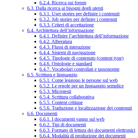
6.2.4. Ricerca sui forum
6.3. Dalla ricerca ai bisogni degli utenti
6.3.1. User stories per definire i contenuti
6.3.2. Job stories per definire i contenuti
6.3.3. Criteri di accettazione
6.4. Architettura dell’informazione
6.4.1. Definire l’architettura dell’informazione
6.4.2. Alberatura
6.4.3. Flussi di interazione
6.4.4. Sistemi di navigazione
6.4.5. Tipologie di contenuto (content type)
6.4.6. Ontologie e standard
6.4.7. Vocabolari controllati e tassonomie
6.5. Scrittura e linguaggio
6.5.1. Come leggono le persone sul web
6.5.2. Le regole per un linguaggio semplice
6.5.3. Microtesti
6.5.4. Scrittura collaborativa
6.5.5. Content critique
6.5.6. Traduzione e localizzazione dei contenuti
6.6. Documenti
6.6.1. I documenti vanno sul web
6.6.2. Tipi di documenti
6.6.3. Formato di lettura dei documenti elettronici
6.6.4. Modalità di produzione dei documenti