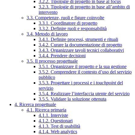
3.2.2. Tipologie di progetto in base al focus
3.2.3. Tipologie di progetto in base all’ambito di
intervento
3.3. Competenze, ruoli e figure coinvolte
3.3.1. Coordinatore di progetto
3.3.2. Definire ruoli e responsabilità
3.4. Metodo di lavoro
3.4.1. Definire processi, strumenti e rituali
3.4.2. Curare la documentazione di progetto
3.4.3. Organizzare tavoli tecnici collaborativi
3.4.4. Prendere decisioni
3.5. Il processo progettuale
3.5.1. Organizzare il progetto e la sua gestione
3.5.2. Comprendere il contesto d’uso del servizio
pubblico
3.5.3. Progettare i processi e i
touchpoint
del
servizio
3.5.4. Realizzare l’interfaccia utente del servizio
3.5.5. Validare la soluzione ottenuta
4. Ricerca progettuale
4.1. Ricerca primaria
4.1.1. Interviste
4.1.2. Questionari
4.1.3. Test di usabilità
4.1.4. Web analytics