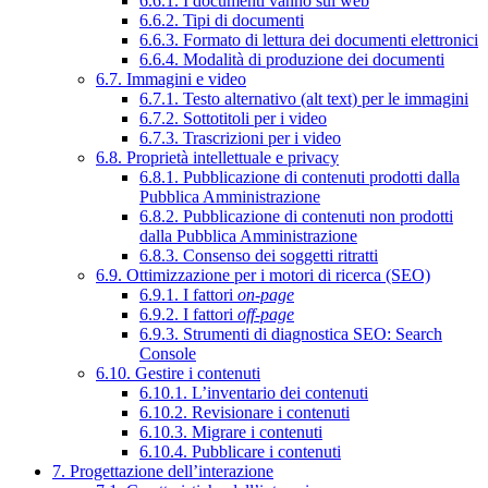
6.6.1. I documenti vanno sul web
6.6.2. Tipi di documenti
6.6.3. Formato di lettura dei documenti elettronici
6.6.4. Modalità di produzione dei documenti
6.7. Immagini e video
6.7.1. Testo alternativo (alt text) per le immagini
6.7.2. Sottotitoli per i video
6.7.3. Trascrizioni per i video
6.8. Proprietà intellettuale e privacy
6.8.1. Pubblicazione di contenuti prodotti dalla
Pubblica Amministrazione
6.8.2. Pubblicazione di contenuti non prodotti
dalla Pubblica Amministrazione
6.8.3. Consenso dei soggetti ritratti
6.9. Ottimizzazione per i motori di ricerca (SEO)
6.9.1. I fattori
on-page
6.9.2. I fattori
off-page
6.9.3. Strumenti di diagnostica SEO: Search
Console
6.10. Gestire i contenuti
6.10.1. L’inventario dei contenuti
6.10.2. Revisionare i contenuti
6.10.3. Migrare i contenuti
6.10.4. Pubblicare i contenuti
7. Progettazione dell’interazione