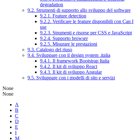
degradation
9.2. Strumenti di supporto allo sviluppo del software
9.2.1. Feature detection
9.2.2. Verificare le feature disponibili con Can I
use
9.2.3. Strumenti e risorse per CSS e JavaScript
9.2.4. Supporto browser
9.2.5. Misurare le prestazioni
9.3. Catalogo del riuso
9.4. Sviluppare con il design system .italia
9.4.1. Il framework Bootstrap Italia
9.4.2. Il kit di sviluppo React
9.4.3. Il kit di sviluppo Angular
9.5. Sviluppare con i modelli di sito e servizi
None
None
A
B
C
D
E
I
M