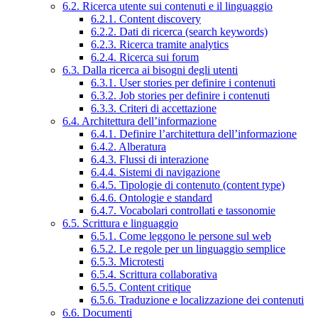
6.2. Ricerca utente sui contenuti e il linguaggio
6.2.1. Content discovery
6.2.2. Dati di ricerca (search keywords)
6.2.3. Ricerca tramite analytics
6.2.4. Ricerca sui forum
6.3. Dalla ricerca ai bisogni degli utenti
6.3.1. User stories per definire i contenuti
6.3.2. Job stories per definire i contenuti
6.3.3. Criteri di accettazione
6.4. Architettura dell’informazione
6.4.1. Definire l’architettura dell’informazione
6.4.2. Alberatura
6.4.3. Flussi di interazione
6.4.4. Sistemi di navigazione
6.4.5. Tipologie di contenuto (content type)
6.4.6. Ontologie e standard
6.4.7. Vocabolari controllati e tassonomie
6.5. Scrittura e linguaggio
6.5.1. Come leggono le persone sul web
6.5.2. Le regole per un linguaggio semplice
6.5.3. Microtesti
6.5.4. Scrittura collaborativa
6.5.5. Content critique
6.5.6. Traduzione e localizzazione dei contenuti
6.6. Documenti