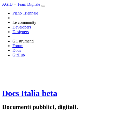
AGID
+
Team Digitale
Piano Triennale
Le community
Developers
Designers
Gli strumenti
Forum
Docs
GitHub
Docs Italia
beta
Documenti pubblici, digitali.