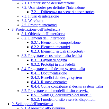
7.1. Caratteristiche dell’interazione
7.2. User stories per definire l’interazione
7.2.1. Differenza tra scenari e user stories
7.3. Flussi di interazione
7.4. Wireframe
7.5. Prototipi interattivi
8. Progettazione dell’interfaccia
8.1. Obiettivi dell’interfaccia
8.2. Elementi dell’interfaccia
8.2.1. Elementi di composizione
8.2.2. Elementi interattivi
8.2.3. Elementi testuali (microtesti)
8.3. Progettare e costruire in alta fedeltà
8.3.1. Layout di pagina
8.3.2. Prototipi in alta fedeltà
8.4. Progettare con il design system .italia
8.4.1. Documentazione
8.4.2. Benefici del design system
8.4.3. Risorse operative
8.4.4. Come contribuire al design system .italia
8.5. Progettare con i modelli di sito e servizi
8.5.1. Vantaggi dell’utilizzo dei modelli
8.5.2. I modelli di sito e servizi disponibili
9. Sviluppo dell’interfaccia
9.1. Approccio allo sviluppo