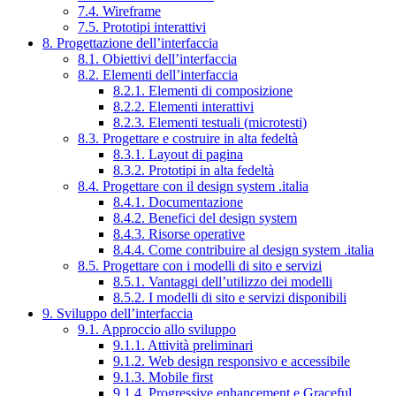
7.4. Wireframe
7.5. Prototipi interattivi
8. Progettazione dell’interfaccia
8.1. Obiettivi dell’interfaccia
8.2. Elementi dell’interfaccia
8.2.1. Elementi di composizione
8.2.2. Elementi interattivi
8.2.3. Elementi testuali (microtesti)
8.3. Progettare e costruire in alta fedeltà
8.3.1. Layout di pagina
8.3.2. Prototipi in alta fedeltà
8.4. Progettare con il design system .italia
8.4.1. Documentazione
8.4.2. Benefici del design system
8.4.3. Risorse operative
8.4.4. Come contribuire al design system .italia
8.5. Progettare con i modelli di sito e servizi
8.5.1. Vantaggi dell’utilizzo dei modelli
8.5.2. I modelli di sito e servizi disponibili
9. Sviluppo dell’interfaccia
9.1. Approccio allo sviluppo
9.1.1. Attività preliminari
9.1.2. Web design responsivo e accessibile
9.1.3. Mobile first
9.1.4. Progressive enhancement e Graceful