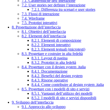
7.1. Caratteristiche dell’interazione
7.2. User stories per definire l’interazione
7.2.1. Differenza tra scenari e user stories
7.3. Flussi di interazione
7.4. Wireframe
7.5. Prototipi interattivi
8. Progettazione dell’interfaccia
8.1. Obiettivi dell’interfaccia
8.2. Elementi dell’interfaccia
8.2.1. Elementi di composizione
8.2.2. Elementi interattivi
8.2.3. Elementi testuali (microtesti)
8.3. Progettare e costruire in alta fedeltà
8.3.1. Layout di pagina
8.3.2. Prototipi in alta fedeltà
8.4. Progettare con il design system .italia
8.4.1. Documentazione
8.4.2. Benefici del design system
8.4.3. Risorse operative
8.4.4. Come contribuire al design system .italia
8.5. Progettare con i modelli di sito e servizi
8.5.1. Vantaggi dell’utilizzo dei modelli
8.5.2. I modelli di sito e servizi disponibili
9. Sviluppo dell’interfaccia
9.1. Approccio allo sviluppo