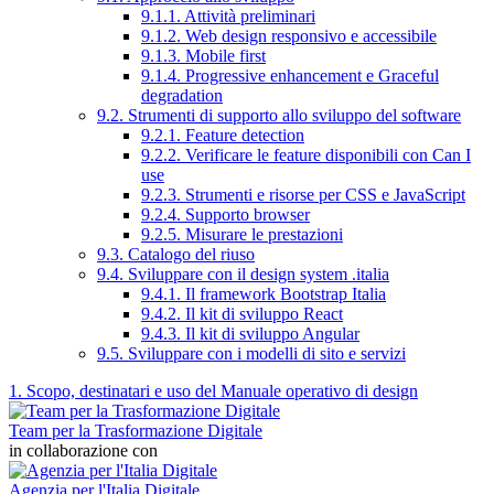
9.1.1. Attività preliminari
9.1.2. Web design responsivo e accessibile
9.1.3. Mobile first
9.1.4. Progressive enhancement e Graceful
degradation
9.2. Strumenti di supporto allo sviluppo del software
9.2.1. Feature detection
9.2.2. Verificare le feature disponibili con Can I
use
9.2.3. Strumenti e risorse per CSS e JavaScript
9.2.4. Supporto browser
9.2.5. Misurare le prestazioni
9.3. Catalogo del riuso
9.4. Sviluppare con il design system .italia
9.4.1. Il framework Bootstrap Italia
9.4.2. Il kit di sviluppo React
9.4.3. Il kit di sviluppo Angular
9.5. Sviluppare con i modelli di sito e servizi
1. Scopo, destinatari e uso del Manuale operativo di design
Team per la Trasformazione Digitale
in collaborazione con
Agenzia per l'Italia Digitale