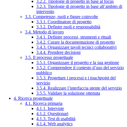
3.2.2. Tipologie di progetto in base al focus
3.2.3. Tipologie di progetto in base all’ambito di
intervento
3.3. Competenze, ruoli e figure coinvolte
3.3.1. Coordinatore di progetto
3.3.2. Definire ruoli e responsabilità
3.4. Metodo di lavoro
3.4.1. Definire processi, strumenti e rituali
3.4.2. Curare la documentazione di progetto
3.4.3. Organizzare tavoli tecnici collaborativi
3.4.4. Prendere decisioni
3.5. Il processo progettuale
3.5.1. Organizzare il progetto e la sua gestione
3.5.2. Comprendere il contesto d’uso del servizio
pubblico
3.5.3. Progettare i processi e i
touchpoint
del
servizio
3.5.4. Realizzare l’interfaccia utente del servizio
3.5.5. Validare la soluzione ottenuta
4. Ricerca progettuale
4.1. Ricerca primaria
4.1.1. Interviste
4.1.2. Questionari
4.1.3. Test di usabilità
4.1.4. Web analytics