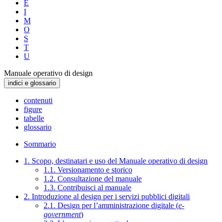
E
I
M
O
S
T
U
Manuale operativo di design
indici e glossario
contenuti
figure
tabelle
glossario
Sommario
1. Scopo, destinatari e uso del Manuale operativo di design
1.1. Versionamento e storico
1.2. Consultazione del manuale
1.3. Contribuisci al manuale
2. Introduzione al design per i servizi pubblici digitali
2.1. Design per l’amministrazione digitale (
e-
government
)