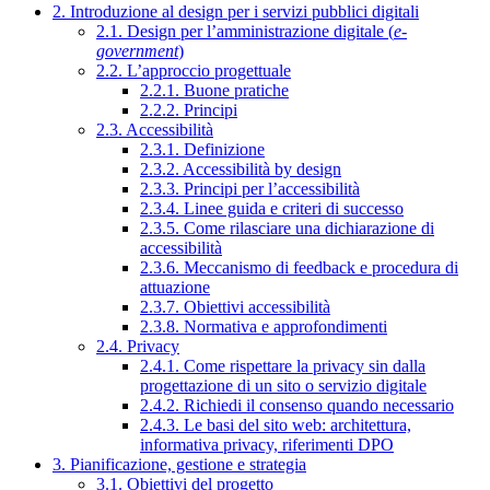
2. Introduzione al design per i servizi pubblici digitali
2.1. Design per l’amministrazione digitale (
e-
government
)
2.2. L’approccio progettuale
2.2.1. Buone pratiche
2.2.2. Principi
2.3. Accessibilità
2.3.1. Definizione
2.3.2. Accessibilità by design
2.3.3. Principi per l’accessibilità
2.3.4. Linee guida e criteri di successo
2.3.5. Come rilasciare una dichiarazione di
accessibilità
2.3.6. Meccanismo di feedback e procedura di
attuazione
2.3.7. Obiettivi accessibilità
2.3.8. Normativa e approfondimenti
2.4. Privacy
2.4.1. Come rispettare la privacy sin dalla
progettazione di un sito o servizio digitale
2.4.2. Richiedi il consenso quando necessario
2.4.3. Le basi del sito web: architettura,
informativa privacy, riferimenti DPO
3. Pianificazione, gestione e strategia
3.1. Obiettivi del progetto