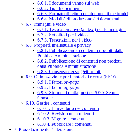
6.6.1. I documenti vanno sul web
6.6.2. Tipi di documenti
6.6.3. Formato di lettura dei documenti elettronici
6.6.4. Modalità di produzione dei documenti
6.7. Immagini e video
6.7.1. Testo alternativo (alt text) per le immagini
6.7.2. Sottotitoli per i video
6.7.3. Trascrizioni per i video
6.8. Proprietà intellettuale e privacy
6.8.1. Pubblicazione di contenuti prodotti dalla
Pubblica Amministrazione
6.8.2. Pubblicazione di contenuti non prodotti
dalla Pubblica Amministrazione
6.8.3. Consenso dei soggetti ritratti
6.9. Ottimizzazione per i motori di ricerca (SEO)
6.9.1. I fattori
on-page
6.9.2. I fattori
off-page
6.9.3. Strumenti di diagnostica SEO: Search
Console
6.10. Gestire i contenuti
6.10.1. L’inventario dei contenuti
6.10.2. Revisionare i contenuti
6.10.3. Migrare i contenuti
6.10.4. Pubblicare i contenuti
7. Progettazione dell’interazione