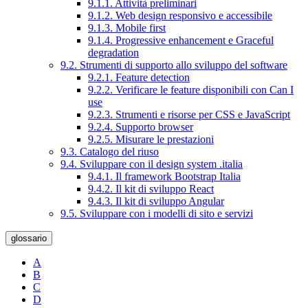
9.1.1. Attività preliminari
9.1.2. Web design responsivo e accessibile
9.1.3. Mobile first
9.1.4. Progressive enhancement e Graceful
degradation
9.2. Strumenti di supporto allo sviluppo del software
9.2.1. Feature detection
9.2.2. Verificare le feature disponibili con Can I
use
9.2.3. Strumenti e risorse per CSS e JavaScript
9.2.4. Supporto browser
9.2.5. Misurare le prestazioni
9.3. Catalogo del riuso
9.4. Sviluppare con il design system .italia
9.4.1. Il framework Bootstrap Italia
9.4.2. Il kit di sviluppo React
9.4.3. Il kit di sviluppo Angular
9.5. Sviluppare con i modelli di sito e servizi
glossario
A
B
C
D