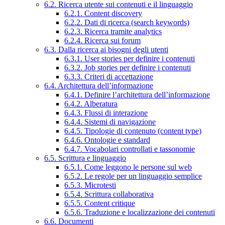
6.2. Ricerca utente sui contenuti e il linguaggio
6.2.1. Content discovery
6.2.2. Dati di ricerca (search keywords)
6.2.3. Ricerca tramite analytics
6.2.4. Ricerca sui forum
6.3. Dalla ricerca ai bisogni degli utenti
6.3.1. User stories per definire i contenuti
6.3.2. Job stories per definire i contenuti
6.3.3. Criteri di accettazione
6.4. Architettura dell’informazione
6.4.1. Definire l’architettura dell’informazione
6.4.2. Alberatura
6.4.3. Flussi di interazione
6.4.4. Sistemi di navigazione
6.4.5. Tipologie di contenuto (content type)
6.4.6. Ontologie e standard
6.4.7. Vocabolari controllati e tassonomie
6.5. Scrittura e linguaggio
6.5.1. Come leggono le persone sul web
6.5.2. Le regole per un linguaggio semplice
6.5.3. Microtesti
6.5.4. Scrittura collaborativa
6.5.5. Content critique
6.5.6. Traduzione e localizzazione dei contenuti
6.6. Documenti