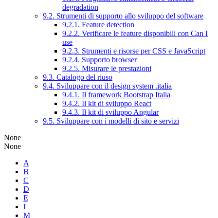
degradation
9.2. Strumenti di supporto allo sviluppo del software
9.2.1. Feature detection
9.2.2. Verificare le feature disponibili con Can I
use
9.2.3. Strumenti e risorse per CSS e JavaScript
9.2.4. Supporto browser
9.2.5. Misurare le prestazioni
9.3. Catalogo del riuso
9.4. Sviluppare con il design system .italia
9.4.1. Il framework Bootstrap Italia
9.4.2. Il kit di sviluppo React
9.4.3. Il kit di sviluppo Angular
9.5. Sviluppare con i modelli di sito e servizi
None
None
A
B
C
D
E
I
M