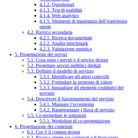
4.1.2. Questionari
4.1.3. Test di usabilità
4.1.4. Web analytics
4.1.5. Strumenti di mappatura dell’esperienza
utente
4.2. Ricerca secondaria
4.2.1. Ricerca documentale
4.2.2. Analisi benchmark
4.2.3. Valutazione euristica
5. Progettazione dei servizi
5.1. Cosa sono i servizi e il service design
5.2. Progettare servizi pubblici digitali
5.3. Definire il modello di servizio
5.3.1. Identificare gli attori coinvolti
5.3.2. Formulare la proposta di valore
5.3.3. Inquadrare gli elementi costitutivi del
servizio
5.4. Descrivere il funzionamento del servizio
5.4.1. Mappare l’ecosistema
5.4.2. Rappresentare i flussi di servizio
5.5. Co-progettare le soluzioni
5.5.1. Workshop di co-progettazione
6. Progettazione dei contenuti
6.1. Cos’è il content design
6.2. Ricerca utente sui contenuti e il linguaggio