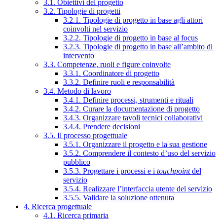
3.1. Obiettivi del progetto
3.2. Tipologie di progetti
3.2.1. Tipologie di progetto in base agli attori
coinvolti nel servizio
3.2.2. Tipologie di progetto in base al focus
3.2.3. Tipologie di progetto in base all’ambito di
intervento
3.3. Competenze, ruoli e figure coinvolte
3.3.1. Coordinatore di progetto
3.3.2. Definire ruoli e responsabilità
3.4. Metodo di lavoro
3.4.1. Definire processi, strumenti e rituali
3.4.2. Curare la documentazione di progetto
3.4.3. Organizzare tavoli tecnici collaborativi
3.4.4. Prendere decisioni
3.5. Il processo progettuale
3.5.1. Organizzare il progetto e la sua gestione
3.5.2. Comprendere il contesto d’uso del servizio
pubblico
3.5.3. Progettare i processi e i
touchpoint
del
servizio
3.5.4. Realizzare l’interfaccia utente del servizio
3.5.5. Validare la soluzione ottenuta
4. Ricerca progettuale
4.1. Ricerca primaria