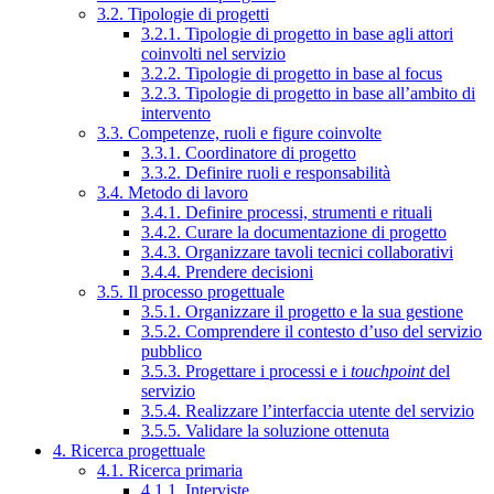
3.2. Tipologie di progetti
3.2.1. Tipologie di progetto in base agli attori
coinvolti nel servizio
3.2.2. Tipologie di progetto in base al focus
3.2.3. Tipologie di progetto in base all’ambito di
intervento
3.3. Competenze, ruoli e figure coinvolte
3.3.1. Coordinatore di progetto
3.3.2. Definire ruoli e responsabilità
3.4. Metodo di lavoro
3.4.1. Definire processi, strumenti e rituali
3.4.2. Curare la documentazione di progetto
3.4.3. Organizzare tavoli tecnici collaborativi
3.4.4. Prendere decisioni
3.5. Il processo progettuale
3.5.1. Organizzare il progetto e la sua gestione
3.5.2. Comprendere il contesto d’uso del servizio
pubblico
3.5.3. Progettare i processi e i
touchpoint
del
servizio
3.5.4. Realizzare l’interfaccia utente del servizio
3.5.5. Validare la soluzione ottenuta
4. Ricerca progettuale
4.1. Ricerca primaria
4.1.1. Interviste