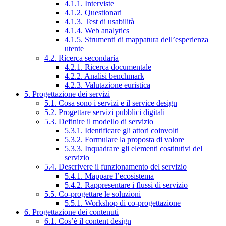
4.1.1. Interviste
4.1.2. Questionari
4.1.3. Test di usabilità
4.1.4. Web analytics
4.1.5. Strumenti di mappatura dell’esperienza
utente
4.2. Ricerca secondaria
4.2.1. Ricerca documentale
4.2.2. Analisi benchmark
4.2.3. Valutazione euristica
5. Progettazione dei servizi
5.1. Cosa sono i servizi e il service design
5.2. Progettare servizi pubblici digitali
5.3. Definire il modello di servizio
5.3.1. Identificare gli attori coinvolti
5.3.2. Formulare la proposta di valore
5.3.3. Inquadrare gli elementi costitutivi del
servizio
5.4. Descrivere il funzionamento del servizio
5.4.1. Mappare l’ecosistema
5.4.2. Rappresentare i flussi di servizio
5.5. Co-progettare le soluzioni
5.5.1. Workshop di co-progettazione
6. Progettazione dei contenuti
6.1. Cos’è il content design