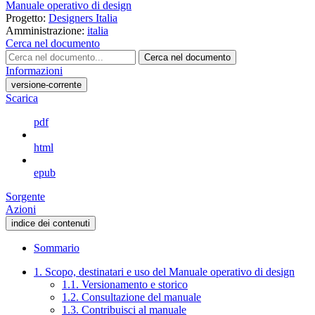
Manuale operativo di design
Progetto:
Designers Italia
Amministrazione:
italia
Cerca nel documento
Cerca nel documento
Informazioni
versione-corrente
Scarica
pdf
html
epub
Sorgente
Azioni
indice dei contenuti
Sommario
1. Scopo, destinatari e uso del Manuale operativo di design
1.1. Versionamento e storico
1.2. Consultazione del manuale
1.3. Contribuisci al manuale