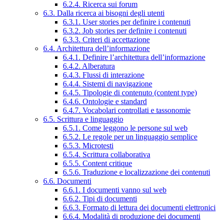
6.2.4. Ricerca sui forum
6.3. Dalla ricerca ai bisogni degli utenti
6.3.1. User stories per definire i contenuti
6.3.2. Job stories per definire i contenuti
6.3.3. Criteri di accettazione
6.4. Architettura dell’informazione
6.4.1. Definire l’architettura dell’informazione
6.4.2. Alberatura
6.4.3. Flussi di interazione
6.4.4. Sistemi di navigazione
6.4.5. Tipologie di contenuto (content type)
6.4.6. Ontologie e standard
6.4.7. Vocabolari controllati e tassonomie
6.5. Scrittura e linguaggio
6.5.1. Come leggono le persone sul web
6.5.2. Le regole per un linguaggio semplice
6.5.3. Microtesti
6.5.4. Scrittura collaborativa
6.5.5. Content critique
6.5.6. Traduzione e localizzazione dei contenuti
6.6. Documenti
6.6.1. I documenti vanno sul web
6.6.2. Tipi di documenti
6.6.3. Formato di lettura dei documenti elettronici
6.6.4. Modalità di produzione dei documenti