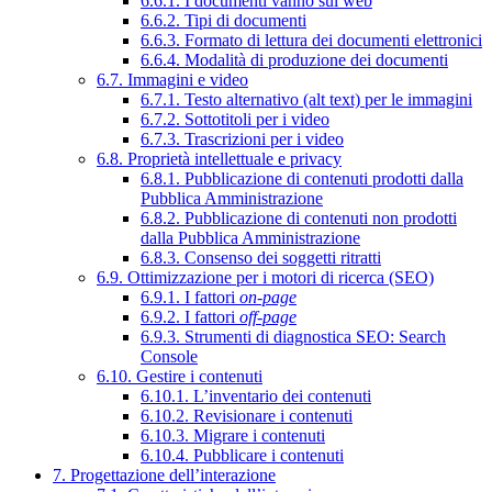
6.6.1. I documenti vanno sul web
6.6.2. Tipi di documenti
6.6.3. Formato di lettura dei documenti elettronici
6.6.4. Modalità di produzione dei documenti
6.7. Immagini e video
6.7.1. Testo alternativo (alt text) per le immagini
6.7.2. Sottotitoli per i video
6.7.3. Trascrizioni per i video
6.8. Proprietà intellettuale e privacy
6.8.1. Pubblicazione di contenuti prodotti dalla
Pubblica Amministrazione
6.8.2. Pubblicazione di contenuti non prodotti
dalla Pubblica Amministrazione
6.8.3. Consenso dei soggetti ritratti
6.9. Ottimizzazione per i motori di ricerca (SEO)
6.9.1. I fattori
on-page
6.9.2. I fattori
off-page
6.9.3. Strumenti di diagnostica SEO: Search
Console
6.10. Gestire i contenuti
6.10.1. L’inventario dei contenuti
6.10.2. Revisionare i contenuti
6.10.3. Migrare i contenuti
6.10.4. Pubblicare i contenuti
7. Progettazione dell’interazione