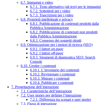
6.7. Immagini e video
6.7.1. Testo alternativo (alt text) per le immagini
6.7.2. Sottotitoli per i video
6.7.3. Trascrizioni per i video
6.8. Proprietà intellettuale e privacy
6.8.1. Pubblicazione di contenuti prodotti dalla
Pubblica Amministrazione
6.8.2. Pubblicazione di contenuti non prodotti
dalla Pubblica Amministrazione
6.8.3. Consenso dei soggetti ritratti
6.9. Ottimizzazione per i motori di ricerca (SEO)
6.9.1. I fattori
on-page
6.9.2. I fattori
off-page
6.9.3. Strumenti di diagnostica SEO: Search
Console
6.10. Gestire i contenuti
6.10.1. L’inventario dei contenuti
6.10.2. Revisionare i contenuti
6.10.3. Migrare i contenuti
6.10.4. Pubblicare i contenuti
7. Progettazione dell’interazione
7.1. Caratteristiche dell’interazione
7.2. User stories per definire l’interazione
7.2.1. Differenza tra scenari e user stories
7.3. Flussi di interazione