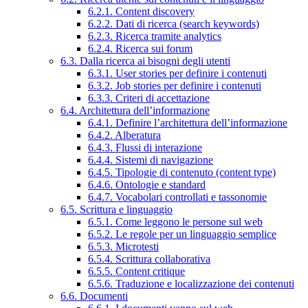
6.2.1. Content discovery
6.2.2. Dati di ricerca (search keywords)
6.2.3. Ricerca tramite analytics
6.2.4. Ricerca sui forum
6.3. Dalla ricerca ai bisogni degli utenti
6.3.1. User stories per definire i contenuti
6.3.2. Job stories per definire i contenuti
6.3.3. Criteri di accettazione
6.4. Architettura dell’informazione
6.4.1. Definire l’architettura dell’informazione
6.4.2. Alberatura
6.4.3. Flussi di interazione
6.4.4. Sistemi di navigazione
6.4.5. Tipologie di contenuto (content type)
6.4.6. Ontologie e standard
6.4.7. Vocabolari controllati e tassonomie
6.5. Scrittura e linguaggio
6.5.1. Come leggono le persone sul web
6.5.2. Le regole per un linguaggio semplice
6.5.3. Microtesti
6.5.4. Scrittura collaborativa
6.5.5. Content critique
6.5.6. Traduzione e localizzazione dei contenuti
6.6. Documenti