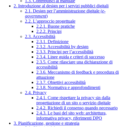
1.3. Contribuisci al manuale
2. Introduzione al design per i servizi pubblici digitali
2.1. Design per l’amministrazione digitale (
e-
government
)
2.2. L’approccio progettuale
2.2.1. Buone pratiche
2.2.2. Principi
2.3. Accessibilità
2.3.1. Definizione
2.3.2. Accessibilità by design
2.3.3. Principi per l’accessibilità
2.3.4. Linee guida e criteri di successo
2.3.5. Come rilasciare una dichiarazione di
accessibilità
2.3.6. Meccanismo di feedback e procedura di
attuazione
2.3.7. Obiettivi accessibilità
2.3.8. Normativa e approfondimenti
2.4. Privacy
2.4.1. Come rispettare la privacy sin dalla
progettazione di un sito o servizio digitale
2.4.2. Richiedi il consenso quando necessario
2.4.3. Le basi del sito web: architettura,
informativa privacy, riferimenti DPO
3. Pianificazione, gestione e strategia