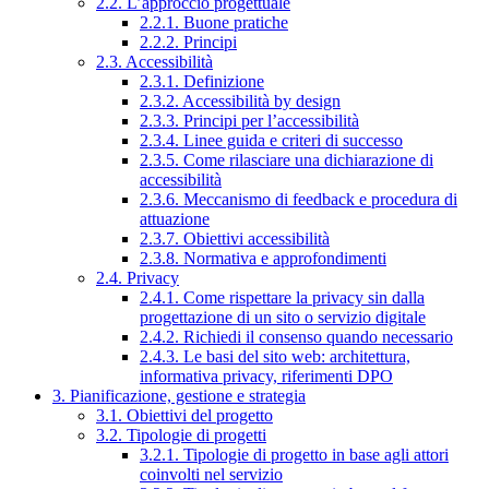
2.2. L’approccio progettuale
2.2.1. Buone pratiche
2.2.2. Principi
2.3. Accessibilità
2.3.1. Definizione
2.3.2. Accessibilità by design
2.3.3. Principi per l’accessibilità
2.3.4. Linee guida e criteri di successo
2.3.5. Come rilasciare una dichiarazione di
accessibilità
2.3.6. Meccanismo di feedback e procedura di
attuazione
2.3.7. Obiettivi accessibilità
2.3.8. Normativa e approfondimenti
2.4. Privacy
2.4.1. Come rispettare la privacy sin dalla
progettazione di un sito o servizio digitale
2.4.2. Richiedi il consenso quando necessario
2.4.3. Le basi del sito web: architettura,
informativa privacy, riferimenti DPO
3. Pianificazione, gestione e strategia
3.1. Obiettivi del progetto
3.2. Tipologie di progetti
3.2.1. Tipologie di progetto in base agli attori
coinvolti nel servizio