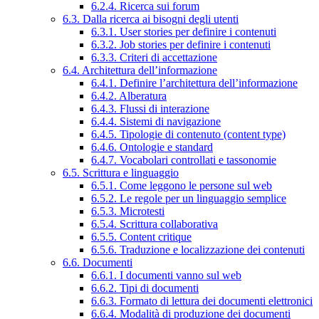
6.2.4. Ricerca sui forum
6.3. Dalla ricerca ai bisogni degli utenti
6.3.1. User stories per definire i contenuti
6.3.2. Job stories per definire i contenuti
6.3.3. Criteri di accettazione
6.4. Architettura dell’informazione
6.4.1. Definire l’architettura dell’informazione
6.4.2. Alberatura
6.4.3. Flussi di interazione
6.4.4. Sistemi di navigazione
6.4.5. Tipologie di contenuto (content type)
6.4.6. Ontologie e standard
6.4.7. Vocabolari controllati e tassonomie
6.5. Scrittura e linguaggio
6.5.1. Come leggono le persone sul web
6.5.2. Le regole per un linguaggio semplice
6.5.3. Microtesti
6.5.4. Scrittura collaborativa
6.5.5. Content critique
6.5.6. Traduzione e localizzazione dei contenuti
6.6. Documenti
6.6.1. I documenti vanno sul web
6.6.2. Tipi di documenti
6.6.3. Formato di lettura dei documenti elettronici
6.6.4. Modalità di produzione dei documenti