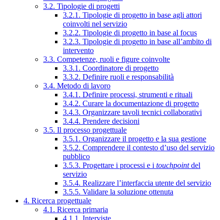
3.2. Tipologie di progetti
3.2.1. Tipologie di progetto in base agli attori
coinvolti nel servizio
3.2.2. Tipologie di progetto in base al focus
3.2.3. Tipologie di progetto in base all’ambito di
intervento
3.3. Competenze, ruoli e figure coinvolte
3.3.1. Coordinatore di progetto
3.3.2. Definire ruoli e responsabilità
3.4. Metodo di lavoro
3.4.1. Definire processi, strumenti e rituali
3.4.2. Curare la documentazione di progetto
3.4.3. Organizzare tavoli tecnici collaborativi
3.4.4. Prendere decisioni
3.5. Il processo progettuale
3.5.1. Organizzare il progetto e la sua gestione
3.5.2. Comprendere il contesto d’uso del servizio
pubblico
3.5.3. Progettare i processi e i
touchpoint
del
servizio
3.5.4. Realizzare l’interfaccia utente del servizio
3.5.5. Validare la soluzione ottenuta
4. Ricerca progettuale
4.1. Ricerca primaria
4.1.1. Interviste