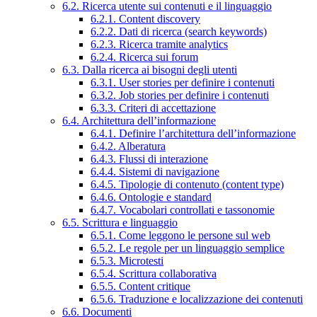
6.2. Ricerca utente sui contenuti e il linguaggio
6.2.1. Content discovery
6.2.2. Dati di ricerca (search keywords)
6.2.3. Ricerca tramite analytics
6.2.4. Ricerca sui forum
6.3. Dalla ricerca ai bisogni degli utenti
6.3.1. User stories per definire i contenuti
6.3.2. Job stories per definire i contenuti
6.3.3. Criteri di accettazione
6.4. Architettura dell’informazione
6.4.1. Definire l’architettura dell’informazione
6.4.2. Alberatura
6.4.3. Flussi di interazione
6.4.4. Sistemi di navigazione
6.4.5. Tipologie di contenuto (content type)
6.4.6. Ontologie e standard
6.4.7. Vocabolari controllati e tassonomie
6.5. Scrittura e linguaggio
6.5.1. Come leggono le persone sul web
6.5.2. Le regole per un linguaggio semplice
6.5.3. Microtesti
6.5.4. Scrittura collaborativa
6.5.5. Content critique
6.5.6. Traduzione e localizzazione dei contenuti
6.6. Documenti