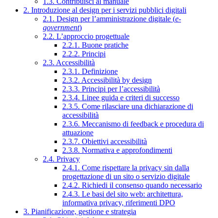
1.3. Contribuisci al manuale
2. Introduzione al design per i servizi pubblici digitali
2.1. Design per l’amministrazione digitale (
e-
government
)
2.2. L’approccio progettuale
2.2.1. Buone pratiche
2.2.2. Principi
2.3. Accessibilità
2.3.1. Definizione
2.3.2. Accessibilità by design
2.3.3. Principi per l’accessibilità
2.3.4. Linee guida e criteri di successo
2.3.5. Come rilasciare una dichiarazione di
accessibilità
2.3.6. Meccanismo di feedback e procedura di
attuazione
2.3.7. Obiettivi accessibilità
2.3.8. Normativa e approfondimenti
2.4. Privacy
2.4.1. Come rispettare la privacy sin dalla
progettazione di un sito o servizio digitale
2.4.2. Richiedi il consenso quando necessario
2.4.3. Le basi del sito web: architettura,
informativa privacy, riferimenti DPO
3. Pianificazione, gestione e strategia