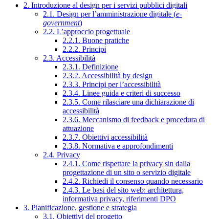
2. Introduzione al design per i servizi pubblici digitali
2.1. Design per l’amministrazione digitale (
e-
government
)
2.2. L’approccio progettuale
2.2.1. Buone pratiche
2.2.2. Principi
2.3. Accessibilità
2.3.1. Definizione
2.3.2. Accessibilità by design
2.3.3. Principi per l’accessibilità
2.3.4. Linee guida e criteri di successo
2.3.5. Come rilasciare una dichiarazione di
accessibilità
2.3.6. Meccanismo di feedback e procedura di
attuazione
2.3.7. Obiettivi accessibilità
2.3.8. Normativa e approfondimenti
2.4. Privacy
2.4.1. Come rispettare la privacy sin dalla
progettazione di un sito o servizio digitale
2.4.2. Richiedi il consenso quando necessario
2.4.3. Le basi del sito web: architettura,
informativa privacy, riferimenti DPO
3. Pianificazione, gestione e strategia
3.1. Obiettivi del progetto