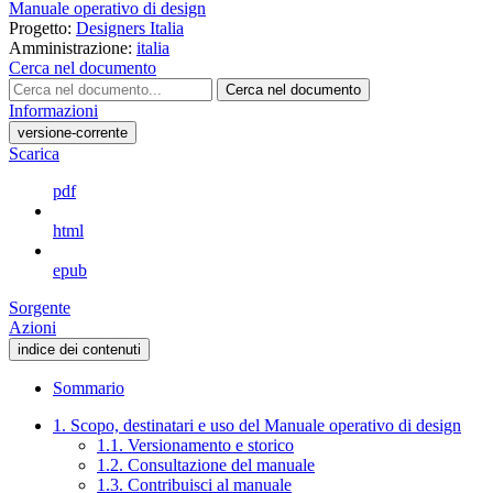
Manuale operativo di design
Progetto:
Designers Italia
Amministrazione:
italia
Cerca nel documento
Cerca nel documento
Informazioni
versione-corrente
Scarica
pdf
html
epub
Sorgente
Azioni
indice dei contenuti
Sommario
1. Scopo, destinatari e uso del Manuale operativo di design
1.1. Versionamento e storico
1.2. Consultazione del manuale
1.3. Contribuisci al manuale