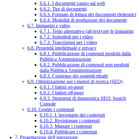
6.6.1. I documenti vanno sul web
6.6.2. Tipi di documenti
6.6.3. Formato di lettura dei documenti elettronici
6.6.4. Modalità di produzione dei documenti
6.7. Immagini e video
6.7.1. Testo alternativo (alt text) per le immagini
6.7.2. Sottotitoli per i video
6.7.3. Trascrizioni per i video
6.8. Proprietà intellettuale e privacy
6.8.1. Pubblicazione di contenuti prodotti dalla
Pubblica Amministrazione
6.8.2. Pubblicazione di contenuti non prodotti
dalla Pubblica Amministrazione
6.8.3. Consenso dei soggetti ritratti
6.9. Ottimizzazione per i motori di ricerca (SEO)
6.9.1. I fattori
on-page
6.9.2. I fattori
off-page
6.9.3. Strumenti di diagnostica SEO: Search
Console
6.10. Gestire i contenuti
6.10.1. L’inventario dei contenuti
6.10.2. Revisionare i contenuti
6.10.3. Migrare i contenuti
6.10.4. Pubblicare i contenuti
7. Progettazione dell’interazione