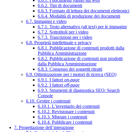
6.6.1. I documenti vanno sul web
6.6.2. Tipi di documenti
6.6.3. Formato di lettura dei documenti elettronici
6.6.4. Modalità di produzione dei documenti
6.7. Immagini e video
6.7.1. Testo alternativo (alt text) per le immagini
6.7.2. Sottotitoli per i video
6.7.3. Trascrizioni per i video
6.8. Proprietà intellettuale e privacy
6.8.1. Pubblicazione di contenuti prodotti dalla
Pubblica Amministrazione
6.8.2. Pubblicazione di contenuti non prodotti
dalla Pubblica Amministrazione
6.8.3. Consenso dei soggetti ritratti
6.9. Ottimizzazione per i motori di ricerca (SEO)
6.9.1. I fattori
on-page
6.9.2. I fattori
off-page
6.9.3. Strumenti di diagnostica SEO: Search
Console
6.10. Gestire i contenuti
6.10.1. L’inventario dei contenuti
6.10.2. Revisionare i contenuti
6.10.3. Migrare i contenuti
6.10.4. Pubblicare i contenuti
7. Progettazione dell’interazione