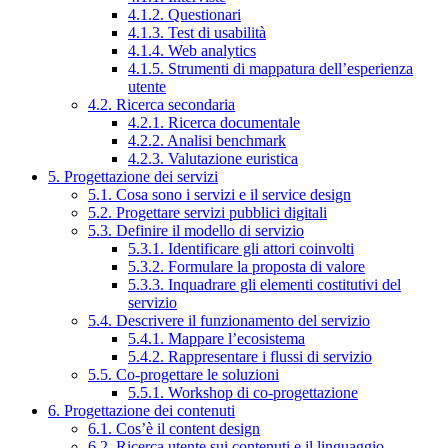
4.1.2. Questionari
4.1.3. Test di usabilità
4.1.4. Web analytics
4.1.5. Strumenti di mappatura dell’esperienza
utente
4.2. Ricerca secondaria
4.2.1. Ricerca documentale
4.2.2. Analisi benchmark
4.2.3. Valutazione euristica
5. Progettazione dei servizi
5.1. Cosa sono i servizi e il service design
5.2. Progettare servizi pubblici digitali
5.3. Definire il modello di servizio
5.3.1. Identificare gli attori coinvolti
5.3.2. Formulare la proposta di valore
5.3.3. Inquadrare gli elementi costitutivi del
servizio
5.4. Descrivere il funzionamento del servizio
5.4.1. Mappare l’ecosistema
5.4.2. Rappresentare i flussi di servizio
5.5. Co-progettare le soluzioni
5.5.1. Workshop di co-progettazione
6. Progettazione dei contenuti
6.1. Cos’è il content design
6.2. Ricerca utente sui contenuti e il linguaggio