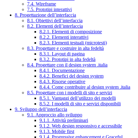
7.4. Wireframe
7.5. Prototipi interattivi
8. Progettazione dell’interfaccia
8.1. Obiettivi dell’interfaccia
8.2. Elementi dell’interfaccia
8.2.1. Elementi di composizione
8.2.2. Elementi interattivi
8.2.3. Elementi testuali (microtesti)
8.3. Progettare e costruire in alta fedeltà
8.3.1. Layout di pagina
8.3.2. Prototipi in alta fedeltà
8.4. Progettare con il design system .italia
8.4.1. Documentazione
8.4.2. Benefici del design system
8.4.3. Risorse operative
8.4.4. Come contribuire al design system .italia
8.5. Progettare con i modelli di sito e servizi
8.5.1. Vantaggi dell’utilizzo dei modelli
8.5.2. I modelli di sito e servizi disponibili
9. Sviluppo dell’interfaccia
9.1. Approccio allo sviluppo
9.1.1. Attività preliminari
9.1.2. Web design responsivo e accessibile
9.1.3. Mobile first
9.1.4. Progressive enhancement e Graceful