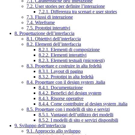
7.1. Caratteristiche dell’interazione
7.2. User stories per definire l’interazione
7.2.1. Differenza tra scenari e user stories
7.3. Flussi di interazione
7.4. Wireframe
7.5. Prototipi interattivi
8. Progettazione dell’interfaccia
8.1. Obiettivi dell’interfaccia
8.2. Elementi dell’interfaccia
8.2.1. Elementi di composizione
8.2.2. Elementi interattivi
8.2.3. Elementi testuali (microtesti)
8.3. Progettare e costruire in alta fedeltà
8.3.1. Layout di pagina
8.3.2. Prototipi in alta fedeltà
8.4. Progettare con il design system .italia
8.4.1. Documentazione
8.4.2. Benefici del design system
8.4.3. Risorse operative
8.4.4. Come contribuire al design system .italia
8.5. Progettare con i modelli di sito e servizi
8.5.1. Vantaggi dell’utilizzo dei modelli
8.5.2. I modelli di sito e servizi disponibili
9. Sviluppo dell’interfaccia
9.1. Approccio allo sviluppo