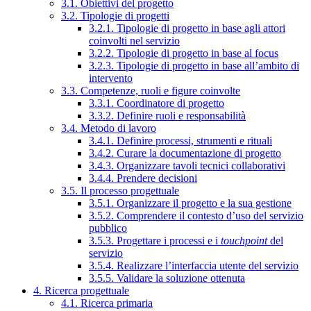
3.1. Obiettivi del progetto
3.2. Tipologie di progetti
3.2.1. Tipologie di progetto in base agli attori
coinvolti nel servizio
3.2.2. Tipologie di progetto in base al focus
3.2.3. Tipologie di progetto in base all’ambito di
intervento
3.3. Competenze, ruoli e figure coinvolte
3.3.1. Coordinatore di progetto
3.3.2. Definire ruoli e responsabilità
3.4. Metodo di lavoro
3.4.1. Definire processi, strumenti e rituali
3.4.2. Curare la documentazione di progetto
3.4.3. Organizzare tavoli tecnici collaborativi
3.4.4. Prendere decisioni
3.5. Il processo progettuale
3.5.1. Organizzare il progetto e la sua gestione
3.5.2. Comprendere il contesto d’uso del servizio
pubblico
3.5.3. Progettare i processi e i
touchpoint
del
servizio
3.5.4. Realizzare l’interfaccia utente del servizio
3.5.5. Validare la soluzione ottenuta
4. Ricerca progettuale
4.1. Ricerca primaria