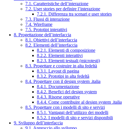
7.1. Caratteristiche dell’interazione
7.2. User stories per definire l’interazione
7.2.1. Differenza tra scenari e user stories
7.3. Flussi di interazione
7.4. Wireframe
7.5. Prototipi interattivi
8. Progettazione dell’interfaccia
8.1. Obiettivi dell’interfaccia
8.2. Elementi dell’interfaccia
8.2.1. Elementi di composizione
8.2.2. Elementi interattivi
8.2.3. Elementi testuali (microtesti)
8.3. Progettare e costruire in alta fedeltà
8.3.1. Layout di pagina
8.3.2. Prototipi in alta fedeltà
8.4. Progettare con il design system .italia
8.4.1. Documentazione
8.4.2. Benefici del design system
8.4.3. Risorse operative
8.4.4. Come contribuire al design system .italia
8.5. Progettare con i modelli di sito e servizi
8.5.1. Vantaggi dell’utilizzo dei modelli
8.5.2. I modelli di sito e servizi disponibili
9. Sviluppo dell’interfaccia
9.1. Approccio allo sviluppo