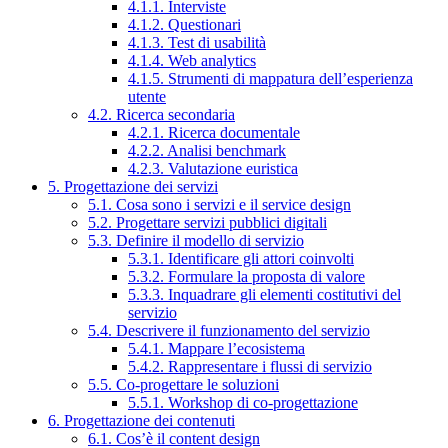
4.1.1. Interviste
4.1.2. Questionari
4.1.3. Test di usabilità
4.1.4. Web analytics
4.1.5. Strumenti di mappatura dell’esperienza
utente
4.2. Ricerca secondaria
4.2.1. Ricerca documentale
4.2.2. Analisi benchmark
4.2.3. Valutazione euristica
5. Progettazione dei servizi
5.1. Cosa sono i servizi e il service design
5.2. Progettare servizi pubblici digitali
5.3. Definire il modello di servizio
5.3.1. Identificare gli attori coinvolti
5.3.2. Formulare la proposta di valore
5.3.3. Inquadrare gli elementi costitutivi del
servizio
5.4. Descrivere il funzionamento del servizio
5.4.1. Mappare l’ecosistema
5.4.2. Rappresentare i flussi di servizio
5.5. Co-progettare le soluzioni
5.5.1. Workshop di co-progettazione
6. Progettazione dei contenuti
6.1. Cos’è il content design