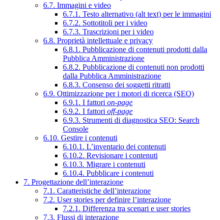
6.7. Immagini e video
6.7.1. Testo alternativo (alt text) per le immagini
6.7.2. Sottotitoli per i video
6.7.3. Trascrizioni per i video
6.8. Proprietà intellettuale e privacy
6.8.1. Pubblicazione di contenuti prodotti dalla
Pubblica Amministrazione
6.8.2. Pubblicazione di contenuti non prodotti
dalla Pubblica Amministrazione
6.8.3. Consenso dei soggetti ritratti
6.9. Ottimizzazione per i motori di ricerca (SEO)
6.9.1. I fattori
on-page
6.9.2. I fattori
off-page
6.9.3. Strumenti di diagnostica SEO: Search
Console
6.10. Gestire i contenuti
6.10.1. L’inventario dei contenuti
6.10.2. Revisionare i contenuti
6.10.3. Migrare i contenuti
6.10.4. Pubblicare i contenuti
7. Progettazione dell’interazione
7.1. Caratteristiche dell’interazione
7.2. User stories per definire l’interazione
7.2.1. Differenza tra scenari e user stories
7.3. Flussi di interazione