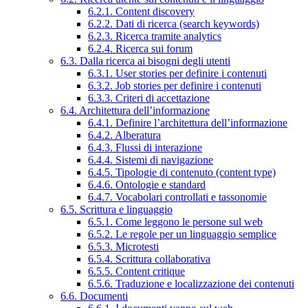
6.2.1. Content discovery
6.2.2. Dati di ricerca (search keywords)
6.2.3. Ricerca tramite analytics
6.2.4. Ricerca sui forum
6.3. Dalla ricerca ai bisogni degli utenti
6.3.1. User stories per definire i contenuti
6.3.2. Job stories per definire i contenuti
6.3.3. Criteri di accettazione
6.4. Architettura dell’informazione
6.4.1. Definire l’architettura dell’informazione
6.4.2. Alberatura
6.4.3. Flussi di interazione
6.4.4. Sistemi di navigazione
6.4.5. Tipologie di contenuto (content type)
6.4.6. Ontologie e standard
6.4.7. Vocabolari controllati e tassonomie
6.5. Scrittura e linguaggio
6.5.1. Come leggono le persone sul web
6.5.2. Le regole per un linguaggio semplice
6.5.3. Microtesti
6.5.4. Scrittura collaborativa
6.5.5. Content critique
6.5.6. Traduzione e localizzazione dei contenuti
6.6. Documenti