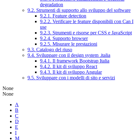
degradation
9.2. Strumenti di supporto allo sviluppo del software
9.2.1. Feature detection
9.2.2. Verificare le feature disponibili con Can I
use
9.2.3. Strumenti e risorse per CSS e JavaScript
9.2.4. Supporto browser
9.2.5. Misurare le prestazioni
9.3. Catalogo del riuso
9.4. Sviluppare con il design system .italia
9.4.1. Il framework Bootstrap Italia
9.4.2. Il kit di sviluppo React
9.4.3. Il kit di sviluppo Angular
9.5. Sviluppare con i modelli di sito e servizi
None
None
A
B
C
D
E
I
M