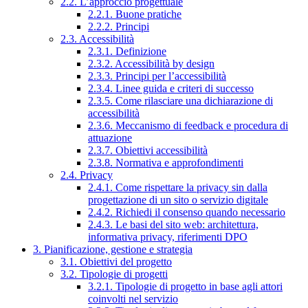
2.2. L’approccio progettuale
2.2.1. Buone pratiche
2.2.2. Principi
2.3. Accessibilità
2.3.1. Definizione
2.3.2. Accessibilità by design
2.3.3. Principi per l’accessibilità
2.3.4. Linee guida e criteri di successo
2.3.5. Come rilasciare una dichiarazione di
accessibilità
2.3.6. Meccanismo di feedback e procedura di
attuazione
2.3.7. Obiettivi accessibilità
2.3.8. Normativa e approfondimenti
2.4. Privacy
2.4.1. Come rispettare la privacy sin dalla
progettazione di un sito o servizio digitale
2.4.2. Richiedi il consenso quando necessario
2.4.3. Le basi del sito web: architettura,
informativa privacy, riferimenti DPO
3. Pianificazione, gestione e strategia
3.1. Obiettivi del progetto
3.2. Tipologie di progetti
3.2.1. Tipologie di progetto in base agli attori
coinvolti nel servizio