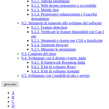
9.1.1. Attività preliminari
9.1.2. Web design responsivo e accessibile
9.1.3. Mobile first
9.1.4. Progressive enhancement e Graceful
degradation
9.2. Strumenti di supporto allo sviluppo del software
9.2.1. Feature detection
9.2.2. Verificare le feature disponibili con Can I
use
9.2.3. Strumenti e risorse per CSS e JavaScript
9.2.4. Supporto browser
9.2.5. Misurare le prestazioni
9.3. Catalogo del riuso
9.4. Sviluppare con il design system .italia
9.4.1. Il framework Bootstrap Italia
9.4.2. Il kit di sviluppo React
9.4.3. Il kit di sviluppo Angular
9.5. Sviluppare con i modelli di sito e servizi
glossario
A
B
C
D