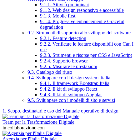
9.1.1. Attività preliminari
9.1.2. Web design responsivo e accessibile
9.1.3. Mobile first
9.1.4. Progressive enhancement e Graceful
degradation
9.2. Strumenti di supporto allo sviluppo del software
9.2.1. Feature detection
9.2.2. Verificare le feature disponibili con Can I
use
9.2.3. Strumenti e risorse per CSS e JavaScript
9.2.4. Supporto browser
9.2.5. Misurare le prestazioni
9.3. Catalogo del riuso
9.4. Sviluppare con il design system .italia
9.4.1. Il framework Bootstrap Italia
9.4.2. Il kit di sviluppo React
9.4.3. Il kit di sviluppo Angular
9.5. Sviluppare con i modelli di sito e servizi
1. Scopo, destinatari e uso del Manuale operativo di design
Team per la Trasformazione Digitale
in collaborazione con
Agenzia per l'Italia Digitale