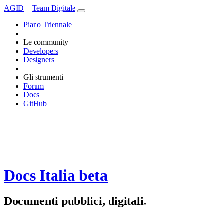
AGID
+
Team Digitale
Piano Triennale
Le community
Developers
Designers
Gli strumenti
Forum
Docs
GitHub
Docs Italia
beta
Documenti pubblici, digitali.