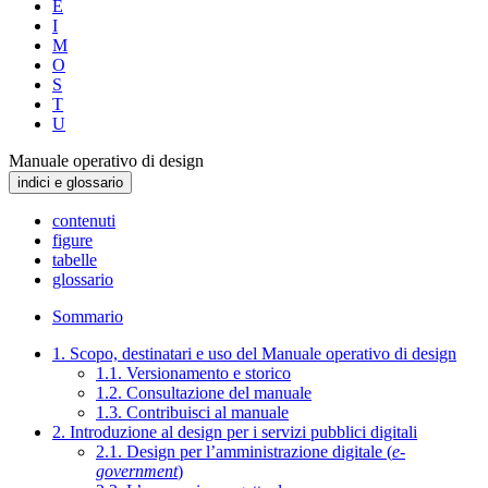
E
I
M
O
S
T
U
Manuale operativo di design
indici e glossario
contenuti
figure
tabelle
glossario
Sommario
1. Scopo, destinatari e uso del Manuale operativo di design
1.1. Versionamento e storico
1.2. Consultazione del manuale
1.3. Contribuisci al manuale
2. Introduzione al design per i servizi pubblici digitali
2.1. Design per l’amministrazione digitale (
e-
government
)