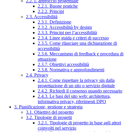
2.2. L’approccio progettuale
2.2.1. Buone pratiche
2.2.2. Principi
2.3. Accessibilità
2.3.1. Definizione
2.3.2. Accessibilità by design
2.3.3. Principi per l’accessibilità
2.3.4. Linee guida e criteri di successo
2.3.5. Come rilasciare una dichiarazione di
accessibilità
2.3.6. Meccanismo di feedback e procedura di
attuazione
2.3.7. Obiettivi accessibilità
2.3.8. Normativa e approfondimenti
2.4. Privacy
2.4.1. Come rispettare la privacy sin dalla
progettazione di un sito o servizio digitale
2.4.2. Richiedi il consenso quando necessario
2.4.3. Le basi del sito web: architettura,
informativa privacy, riferimenti DPO
3. Pianificazione, gestione e strategia
3.1. Obiettivi del progetto
3.2. Tipologie di progetti
3.2.1. Tipologie di progetto in base agli attori
coinvolti nel servizio