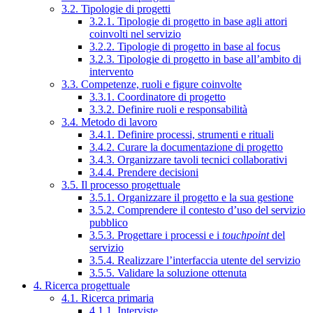
3.2. Tipologie di progetti
3.2.1. Tipologie di progetto in base agli attori
coinvolti nel servizio
3.2.2. Tipologie di progetto in base al focus
3.2.3. Tipologie di progetto in base all’ambito di
intervento
3.3. Competenze, ruoli e figure coinvolte
3.3.1. Coordinatore di progetto
3.3.2. Definire ruoli e responsabilità
3.4. Metodo di lavoro
3.4.1. Definire processi, strumenti e rituali
3.4.2. Curare la documentazione di progetto
3.4.3. Organizzare tavoli tecnici collaborativi
3.4.4. Prendere decisioni
3.5. Il processo progettuale
3.5.1. Organizzare il progetto e la sua gestione
3.5.2. Comprendere il contesto d’uso del servizio
pubblico
3.5.3. Progettare i processi e i
touchpoint
del
servizio
3.5.4. Realizzare l’interfaccia utente del servizio
3.5.5. Validare la soluzione ottenuta
4. Ricerca progettuale
4.1. Ricerca primaria
4.1.1. Interviste