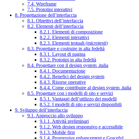
7.4. Wireframe
7.5. Prototipi interattivi
8. Progettazione dell’interfaccia
8.1. Obiettivi dell’interfaccia
8.2. Elementi dell’interfaccia
8.2.1. Elementi di composizione
8.2.2. Elementi interattivi
8.2.3. Elementi testuali (microtesti)
8.3. Progettare e costruire in alta fedeltà
8.3.1. Layout di pagina
8.3.2. Prototipi in alta fedeltà
8.4. Progettare con il design system .italia
8.4.1. Documentazione
8.4.2. Benefici del design system
8.4.3. Risorse operative
8.4.4. Come contribuire al design system .italia
8.5. Progettare con i modelli di sito e servizi
8.5.1. Vantaggi dell’utilizzo dei modelli
8.5.2. I modelli di sito e servizi disponibili
9. Sviluppo dell’interfaccia
9.1. Approccio allo sviluppo
9.1.1. Attività preliminari
9.1.2. Web design responsivo e accessibile
9.1.3. Mobile first
9.1.4. Progressive enhancement e Graceful