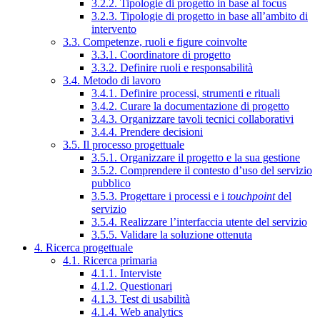
3.2.2. Tipologie di progetto in base al focus
3.2.3. Tipologie di progetto in base all’ambito di
intervento
3.3. Competenze, ruoli e figure coinvolte
3.3.1. Coordinatore di progetto
3.3.2. Definire ruoli e responsabilità
3.4. Metodo di lavoro
3.4.1. Definire processi, strumenti e rituali
3.4.2. Curare la documentazione di progetto
3.4.3. Organizzare tavoli tecnici collaborativi
3.4.4. Prendere decisioni
3.5. Il processo progettuale
3.5.1. Organizzare il progetto e la sua gestione
3.5.2. Comprendere il contesto d’uso del servizio
pubblico
3.5.3. Progettare i processi e i
touchpoint
del
servizio
3.5.4. Realizzare l’interfaccia utente del servizio
3.5.5. Validare la soluzione ottenuta
4. Ricerca progettuale
4.1. Ricerca primaria
4.1.1. Interviste
4.1.2. Questionari
4.1.3. Test di usabilità
4.1.4. Web analytics