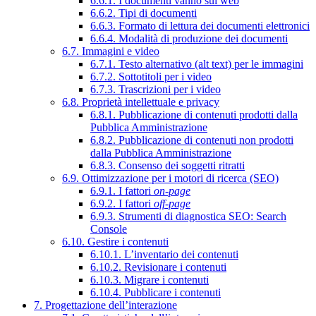
6.6.1. I documenti vanno sul web
6.6.2. Tipi di documenti
6.6.3. Formato di lettura dei documenti elettronici
6.6.4. Modalità di produzione dei documenti
6.7. Immagini e video
6.7.1. Testo alternativo (alt text) per le immagini
6.7.2. Sottotitoli per i video
6.7.3. Trascrizioni per i video
6.8. Proprietà intellettuale e privacy
6.8.1. Pubblicazione di contenuti prodotti dalla
Pubblica Amministrazione
6.8.2. Pubblicazione di contenuti non prodotti
dalla Pubblica Amministrazione
6.8.3. Consenso dei soggetti ritratti
6.9. Ottimizzazione per i motori di ricerca (SEO)
6.9.1. I fattori
on-page
6.9.2. I fattori
off-page
6.9.3. Strumenti di diagnostica SEO: Search
Console
6.10. Gestire i contenuti
6.10.1. L’inventario dei contenuti
6.10.2. Revisionare i contenuti
6.10.3. Migrare i contenuti
6.10.4. Pubblicare i contenuti
7. Progettazione dell’interazione