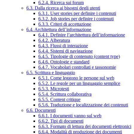
6.2.4. Ricerca sui forum
6.3. Dalla ricerca ai bisogni degli utenti
6.3.1. User stories per definire i contenuti
6.3.2. Job stories per definire i contenuti
6.3.3. Criteri di accettazione
6.4. Architettura dell’informazione
6.4.1. Definire l’architettura dell’informazione
6.4.2. Alberatura
6.4.3. Flussi di interazione
6.4.4. Sistemi di navigazione
6.4.5. Tipologie di contenuto (content type)
6.4.6. Ontologie e standard
6.4.7. Vocabolari controllati e tassonomie
6.5. Scrittura e linguaggio
6.5.1. Come leggono le persone sul web
6.5.2. Le regole per un linguaggio semplice
6.5.3. Microtesti
6.5.4. Scrittura collaborativa
6.5.5. Content critique
6.5.6. Traduzione e localizzazione dei contenuti
6.6. Documenti
6.6.1. I documenti vanno sul web
6.6.2. Tipi di documenti
6.6.3. Formato di lettura dei documenti elettronici
6.6.4. Modalità di produzione dei documenti