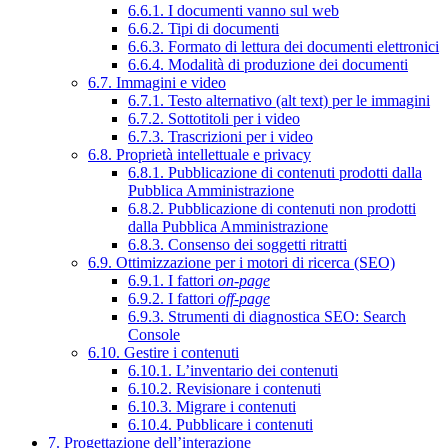
6.6.1. I documenti vanno sul web
6.6.2. Tipi di documenti
6.6.3. Formato di lettura dei documenti elettronici
6.6.4. Modalità di produzione dei documenti
6.7. Immagini e video
6.7.1. Testo alternativo (alt text) per le immagini
6.7.2. Sottotitoli per i video
6.7.3. Trascrizioni per i video
6.8. Proprietà intellettuale e privacy
6.8.1. Pubblicazione di contenuti prodotti dalla
Pubblica Amministrazione
6.8.2. Pubblicazione di contenuti non prodotti
dalla Pubblica Amministrazione
6.8.3. Consenso dei soggetti ritratti
6.9. Ottimizzazione per i motori di ricerca (SEO)
6.9.1. I fattori
on-page
6.9.2. I fattori
off-page
6.9.3. Strumenti di diagnostica SEO: Search
Console
6.10. Gestire i contenuti
6.10.1. L’inventario dei contenuti
6.10.2. Revisionare i contenuti
6.10.3. Migrare i contenuti
6.10.4. Pubblicare i contenuti
7. Progettazione dell’interazione