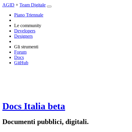
AGID
+
Team Digitale
Piano Triennale
Le community
Developers
Designers
Gli strumenti
Forum
Docs
GitHub
Docs Italia
beta
Documenti pubblici, digitali.