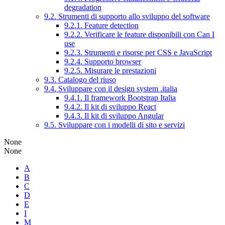
degradation
9.2. Strumenti di supporto allo sviluppo del software
9.2.1. Feature detection
9.2.2. Verificare le feature disponibili con Can I
use
9.2.3. Strumenti e risorse per CSS e JavaScript
9.2.4. Supporto browser
9.2.5. Misurare le prestazioni
9.3. Catalogo del riuso
9.4. Sviluppare con il design system .italia
9.4.1. Il framework Bootstrap Italia
9.4.2. Il kit di sviluppo React
9.4.3. Il kit di sviluppo Angular
9.5. Sviluppare con i modelli di sito e servizi
None
None
A
B
C
D
E
I
M