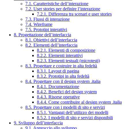
7.1. Caratteristiche dell’interazione
7.2. User stories per definire l’interazione
7.2.1. Differenza tra scenari e user stories
7.3. Flussi di interazione
7.4. Wireframe
7.5. Prototipi interattivi
8. Progettazione dell’interfaccia
8.1. Obiettivi dell’interfaccia
8.2. Elementi dell’interfaccia
8.2.1. Elementi di composizione
8.2.2. Elementi interattivi
8.2.3. Elementi testuali (microtesti)
8.3. Progettare e costruire in alta fedeltà
8.3.1. Layout di pagina
8.3.2. Prototipi in alta fedeltà
8.4. Progettare con il design system .italia
8.4.1. Documentazione
8.4.2. Benefici del design system
8.4.3. Risorse operative
8.4.4. Come contribuire al design system .italia
8.5. Progettare con i modelli di sito e servizi
8.5.1. Vantaggi dell’utilizzo dei modelli
8.5.2. I modelli di sito e servizi disponibili
9. Sviluppo dell’interfaccia
9.1. Approccio allo sviluppo