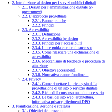
2. Introduzione al design per i servizi pubblici digitali
2.1. Design per l’amministrazione digitale (
e-
government
)
2.2. L’approccio progettuale
2.2.1. Buone pratiche
2.2.2. Principi
2.3. Accessibilità
2.3.1. Definizione
2.3.2. Accessibilità by design
2.3.3. Principi per l’accessibilità
2.3.4. Linee guida e criteri di successo
2.3.5. Come rilasciare una dichiarazione di
accessibilità
2.3.6. Meccanismo di feedback e procedura di
attuazione
2.3.7. Obiettivi accessibilità
2.3.8. Normativa e approfondimenti
2.4. Privacy
2.4.1. Come rispettare la privacy sin dalla
progettazione di un sito o servizio digitale
2.4.2. Richiedi il consenso quando necessario
2.4.3. Le basi del sito web: architettura,
informativa privacy, riferimenti DPO
3. Pianificazione, gestione e strategia
3.1. Obiettivi del progetto