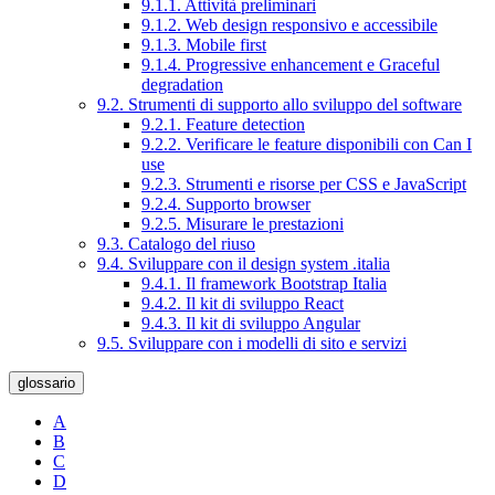
9.1.1. Attività preliminari
9.1.2. Web design responsivo e accessibile
9.1.3. Mobile first
9.1.4. Progressive enhancement e Graceful
degradation
9.2. Strumenti di supporto allo sviluppo del software
9.2.1. Feature detection
9.2.2. Verificare le feature disponibili con Can I
use
9.2.3. Strumenti e risorse per CSS e JavaScript
9.2.4. Supporto browser
9.2.5. Misurare le prestazioni
9.3. Catalogo del riuso
9.4. Sviluppare con il design system .italia
9.4.1. Il framework Bootstrap Italia
9.4.2. Il kit di sviluppo React
9.4.3. Il kit di sviluppo Angular
9.5. Sviluppare con i modelli di sito e servizi
glossario
A
B
C
D