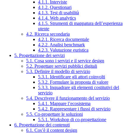
4.1.1. Interviste
4.1.2. Questionari
4.1.3. Test di usabilità
4.1.4. Web analytics
4.1.5. Strumenti di mappatura dell’esperienza
utente
4.2. Ricerca secondaria
4.2.1. Ricerca documentale
4.2.2. Analisi benchmark
4.2.3. Valutazione euristica
5. Progettazione dei servizi
5.1. Cosa sono i servizi e il service design
5.2. Progettare servizi pubblici digitali
5.3. Definire il modello di servizio
5.3.1. Identificare gli attori coinvolti
5.3.2. Formulare la proposta di valore
5.3.3. Inquadrare gli elementi costitutivi del
servizio
5.4. Descrivere il funzionamento del servizio
5.4.1. Mappare l’ecosistema
5.4.2. Rappresentare i flussi di servizio
5.5. Co-progettare le soluzioni
5.5.1. Workshop di co-progettazione
6. Progettazione dei contenuti
6.1. Cos’è il content design