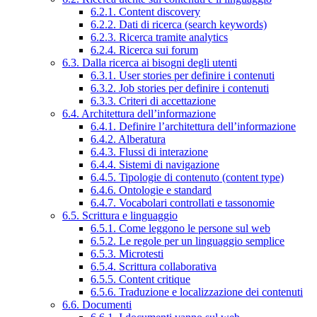
6.2.1. Content discovery
6.2.2. Dati di ricerca (search keywords)
6.2.3. Ricerca tramite analytics
6.2.4. Ricerca sui forum
6.3. Dalla ricerca ai bisogni degli utenti
6.3.1. User stories per definire i contenuti
6.3.2. Job stories per definire i contenuti
6.3.3. Criteri di accettazione
6.4. Architettura dell’informazione
6.4.1. Definire l’architettura dell’informazione
6.4.2. Alberatura
6.4.3. Flussi di interazione
6.4.4. Sistemi di navigazione
6.4.5. Tipologie di contenuto (content type)
6.4.6. Ontologie e standard
6.4.7. Vocabolari controllati e tassonomie
6.5. Scrittura e linguaggio
6.5.1. Come leggono le persone sul web
6.5.2. Le regole per un linguaggio semplice
6.5.3. Microtesti
6.5.4. Scrittura collaborativa
6.5.5. Content critique
6.5.6. Traduzione e localizzazione dei contenuti
6.6. Documenti