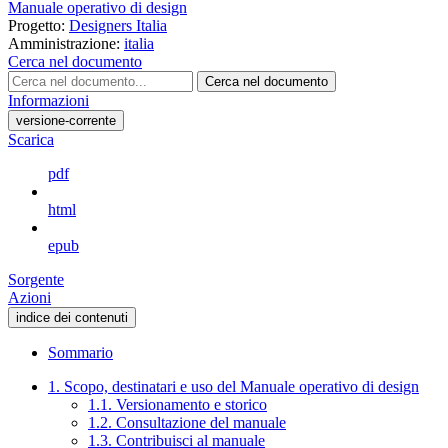
Manuale operativo di design
Progetto:
Designers Italia
Amministrazione:
italia
Cerca nel documento
Cerca nel documento
Informazioni
versione-corrente
Scarica
pdf
html
epub
Sorgente
Azioni
indice dei contenuti
Sommario
1. Scopo, destinatari e uso del Manuale operativo di design
1.1. Versionamento e storico
1.2. Consultazione del manuale
1.3. Contribuisci al manuale