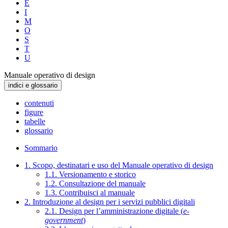
E
I
M
O
S
T
U
Manuale operativo di design
indici e glossario
contenuti
figure
tabelle
glossario
Sommario
1. Scopo, destinatari e uso del Manuale operativo di design
1.1. Versionamento e storico
1.2. Consultazione del manuale
1.3. Contribuisci al manuale
2. Introduzione al design per i servizi pubblici digitali
2.1. Design per l’amministrazione digitale (
e-
government
)