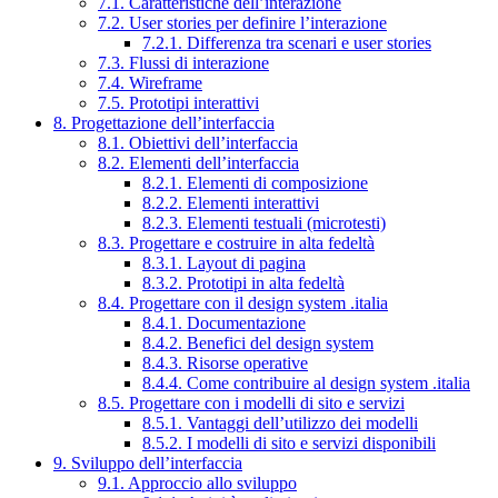
7.1. Caratteristiche dell’interazione
7.2. User stories per definire l’interazione
7.2.1. Differenza tra scenari e user stories
7.3. Flussi di interazione
7.4. Wireframe
7.5. Prototipi interattivi
8. Progettazione dell’interfaccia
8.1. Obiettivi dell’interfaccia
8.2. Elementi dell’interfaccia
8.2.1. Elementi di composizione
8.2.2. Elementi interattivi
8.2.3. Elementi testuali (microtesti)
8.3. Progettare e costruire in alta fedeltà
8.3.1. Layout di pagina
8.3.2. Prototipi in alta fedeltà
8.4. Progettare con il design system .italia
8.4.1. Documentazione
8.4.2. Benefici del design system
8.4.3. Risorse operative
8.4.4. Come contribuire al design system .italia
8.5. Progettare con i modelli di sito e servizi
8.5.1. Vantaggi dell’utilizzo dei modelli
8.5.2. I modelli di sito e servizi disponibili
9. Sviluppo dell’interfaccia
9.1. Approccio allo sviluppo