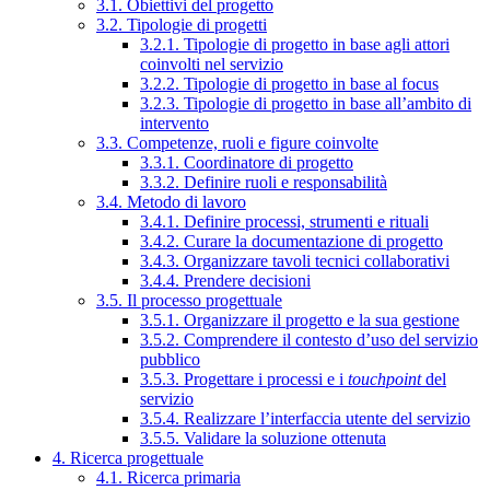
3.1. Obiettivi del progetto
3.2. Tipologie di progetti
3.2.1. Tipologie di progetto in base agli attori
coinvolti nel servizio
3.2.2. Tipologie di progetto in base al focus
3.2.3. Tipologie di progetto in base all’ambito di
intervento
3.3. Competenze, ruoli e figure coinvolte
3.3.1. Coordinatore di progetto
3.3.2. Definire ruoli e responsabilità
3.4. Metodo di lavoro
3.4.1. Definire processi, strumenti e rituali
3.4.2. Curare la documentazione di progetto
3.4.3. Organizzare tavoli tecnici collaborativi
3.4.4. Prendere decisioni
3.5. Il processo progettuale
3.5.1. Organizzare il progetto e la sua gestione
3.5.2. Comprendere il contesto d’uso del servizio
pubblico
3.5.3. Progettare i processi e i
touchpoint
del
servizio
3.5.4. Realizzare l’interfaccia utente del servizio
3.5.5. Validare la soluzione ottenuta
4. Ricerca progettuale
4.1. Ricerca primaria