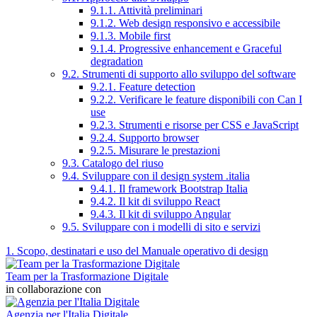
9.1.1. Attività preliminari
9.1.2. Web design responsivo e accessibile
9.1.3. Mobile first
9.1.4. Progressive enhancement e Graceful
degradation
9.2. Strumenti di supporto allo sviluppo del software
9.2.1. Feature detection
9.2.2. Verificare le feature disponibili con Can I
use
9.2.3. Strumenti e risorse per CSS e JavaScript
9.2.4. Supporto browser
9.2.5. Misurare le prestazioni
9.3. Catalogo del riuso
9.4. Sviluppare con il design system .italia
9.4.1. Il framework Bootstrap Italia
9.4.2. Il kit di sviluppo React
9.4.3. Il kit di sviluppo Angular
9.5. Sviluppare con i modelli di sito e servizi
1. Scopo, destinatari e uso del Manuale operativo di design
Team per la Trasformazione Digitale
in collaborazione con
Agenzia per l'Italia Digitale