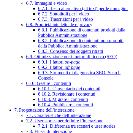
6.7. Immagini e video
6.7.1. Testo alternativo (alt text) per le immagini
6.7.2. Sottotitoli per i video
6.7.3. Trascrizioni per i video
6.8. Proprietà intellettuale e privacy
6.8.1. Pubblicazione di contenuti prodotti dalla
Pubblica Amministrazione
6.8.2. Pubblicazione di contenuti non prodotti
dalla Pubblica Amministrazione
6.8.3. Consenso dei soggetti ritratti
6.9. Ottimizzazione per i motori di ricerca (SEO)
6.9.1. I fattori
on-page
6.9.2. I fattori
off-page
6.9.3. Strumenti di diagnostica SEO: Search
Console
6.10. Gestire i contenuti
6.10.1. L’inventario dei contenuti
6.10.2. Revisionare i contenuti
6.10.3. Migrare i contenuti
6.10.4. Pubblicare i contenuti
7. Progettazione dell’interazione
7.1. Caratteristiche dell’interazione
7.2. User stories per definire l’interazione
7.2.1. Differenza tra scenari e user stories
7.3. Flussi di interazione