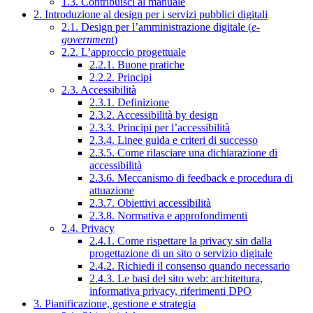
1.3. Contribuisci al manuale
2. Introduzione al design per i servizi pubblici digitali
2.1. Design per l’amministrazione digitale (
e-
government
)
2.2. L’approccio progettuale
2.2.1. Buone pratiche
2.2.2. Principi
2.3. Accessibilità
2.3.1. Definizione
2.3.2. Accessibilità by design
2.3.3. Principi per l’accessibilità
2.3.4. Linee guida e criteri di successo
2.3.5. Come rilasciare una dichiarazione di
accessibilità
2.3.6. Meccanismo di feedback e procedura di
attuazione
2.3.7. Obiettivi accessibilità
2.3.8. Normativa e approfondimenti
2.4. Privacy
2.4.1. Come rispettare la privacy sin dalla
progettazione di un sito o servizio digitale
2.4.2. Richiedi il consenso quando necessario
2.4.3. Le basi del sito web: architettura,
informativa privacy, riferimenti DPO
3. Pianificazione, gestione e strategia