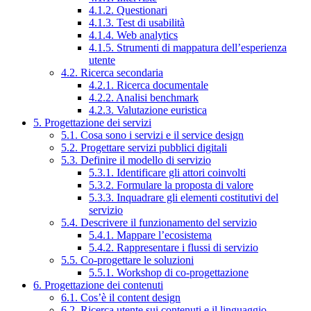
4.1.2. Questionari
4.1.3. Test di usabilità
4.1.4. Web analytics
4.1.5. Strumenti di mappatura dell’esperienza
utente
4.2. Ricerca secondaria
4.2.1. Ricerca documentale
4.2.2. Analisi benchmark
4.2.3. Valutazione euristica
5. Progettazione dei servizi
5.1. Cosa sono i servizi e il service design
5.2. Progettare servizi pubblici digitali
5.3. Definire il modello di servizio
5.3.1. Identificare gli attori coinvolti
5.3.2. Formulare la proposta di valore
5.3.3. Inquadrare gli elementi costitutivi del
servizio
5.4. Descrivere il funzionamento del servizio
5.4.1. Mappare l’ecosistema
5.4.2. Rappresentare i flussi di servizio
5.5. Co-progettare le soluzioni
5.5.1. Workshop di co-progettazione
6. Progettazione dei contenuti
6.1. Cos’è il content design
6.2. Ricerca utente sui contenuti e il linguaggio