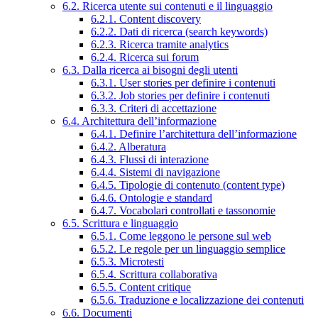
6.2. Ricerca utente sui contenuti e il linguaggio
6.2.1. Content discovery
6.2.2. Dati di ricerca (search keywords)
6.2.3. Ricerca tramite analytics
6.2.4. Ricerca sui forum
6.3. Dalla ricerca ai bisogni degli utenti
6.3.1. User stories per definire i contenuti
6.3.2. Job stories per definire i contenuti
6.3.3. Criteri di accettazione
6.4. Architettura dell’informazione
6.4.1. Definire l’architettura dell’informazione
6.4.2. Alberatura
6.4.3. Flussi di interazione
6.4.4. Sistemi di navigazione
6.4.5. Tipologie di contenuto (content type)
6.4.6. Ontologie e standard
6.4.7. Vocabolari controllati e tassonomie
6.5. Scrittura e linguaggio
6.5.1. Come leggono le persone sul web
6.5.2. Le regole per un linguaggio semplice
6.5.3. Microtesti
6.5.4. Scrittura collaborativa
6.5.5. Content critique
6.5.6. Traduzione e localizzazione dei contenuti
6.6. Documenti