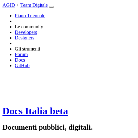
AGID
+
Team Digitale
Piano Triennale
Le community
Developers
Designers
Gli strumenti
Forum
Docs
GitHub
Docs Italia
beta
Documenti pubblici, digitali.