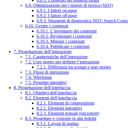
6.8.3. Consenso dei soggetti ritratti
6.9. Ottimizzazione per i motori di ricerca (SEO)
6.9.1. I fattori
on-page
6.9.2. I fattori
off-page
6.9.3. Strumenti di diagnostica SEO: Search Cons
6.10. Gestire i contenuti
6.10.1. L’inventario dei contenuti
6.10.2. Revisionare i contenuti
6.10.3. Migrare i contenuti
6.10.4. Pubblicare i contenuti
7. Progettazione dell’interazione
7.1. Caratteristiche dell’interazione
7.2. User stories per definire l’interazione
7.2.1. Differenza tra scenari e user stories
7.3. Flussi di interazione
7.4. Wireframe
7.5. Prototipi interattivi
8. Progettazione dell’interfaccia
8.1. Obiettivi dell’interfaccia
8.2. Elementi dell’interfaccia
8.2.1. Elementi di composizione
8.2.2. Elementi interattivi
8.2.3. Elementi testuali (microtesti)
8.3. Progettare e costruire in alta fedeltà
8.3.1. Layout di pagina