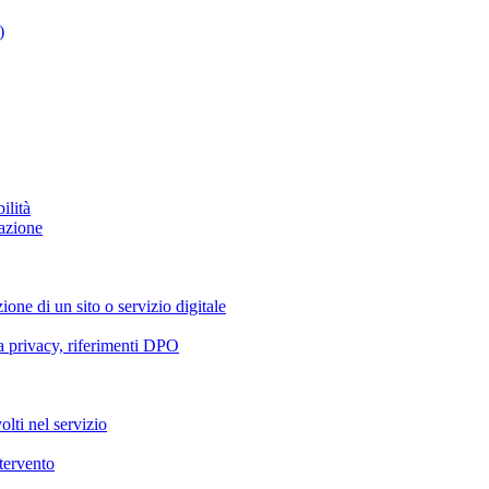
)
ilità
azione
ione di un sito o servizio digitale
va privacy, riferimenti DPO
olti nel servizio
ntervento