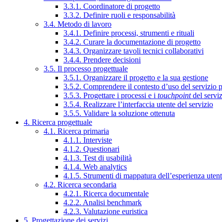
3.3.1. Coordinatore di progetto
3.3.2. Definire ruoli e responsabilità
3.4. Metodo di lavoro
3.4.1. Definire processi, strumenti e rituali
3.4.2. Curare la documentazione di progetto
3.4.3. Organizzare tavoli tecnici collaborativi
3.4.4. Prendere decisioni
3.5. Il processo progettuale
3.5.1. Organizzare il progetto e la sua gestione
3.5.2. Comprendere il contesto d’uso del servizio 
3.5.3. Progettare i processi e i
touchpoint
del servi
3.5.4. Realizzare l’interfaccia utente del servizio
3.5.5. Validare la soluzione ottenuta
4. Ricerca progettuale
4.1. Ricerca primaria
4.1.1. Interviste
4.1.2. Questionari
4.1.3. Test di usabilità
4.1.4. Web analytics
4.1.5. Strumenti di mappatura dell’esperienza uten
4.2. Ricerca secondaria
4.2.1. Ricerca documentale
4.2.2. Analisi benchmark
4.2.3. Valutazione euristica
5. Progettazione dei servizi