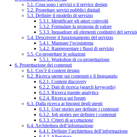
5.1. Cosa sono i servizi e il service design
5.2. Progettare servizi pubblici digitali
5.3. Definire il modello di servizio
5.3.1. Identificare gli attori coinvolti
5.3.2. Formulare la proposta di valore
5.3.3. Inquadrare gli elementi costitutivi del serviz
5.4. Descrivere il funzionamento del servizio
5.4.1. Mappare l’ecosistema
5.4.2. Rappresentare i flussi di servizio
5.5. Co-progettare le soluzioni
5.5.1. Workshop di co-progettazione
6. Progettazione dei contenuti
6.1. Cos’è il content design
6.2. Ricerca utente sui contenuti e il linguaggio
6.2.1. Content discovery
6.2.2. Dati di ricerca (search keywords)
6.2.3. Ricerca tramite analytics
6.2.4. Ricerca sui forum
6.3. Dalla ricerca ai bisogni degli utenti
6.3.1. User stories per definire i contenuti
6.3.2. Job stories per definire i contenuti
6.3.3. Criteri di accettazione
6.4. Architettura dell’informazione
6.4.1. Definire l’architettura dell’informazione
6.4.2. Alberatura