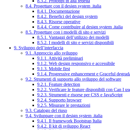
8.3.2. Prototipi in alta fedeltà
8.4. Progettare con il design system .italia
8.4.1. Documentazione
8.4.2. Benefici del design system
8.4.3. Risorse operative
8.4.4. Come contribuire al design system .italia
8.5. Progettare con i modelli di sito e servizi
8.5.1. Vantaggi dell’utilizzo dei modelli
8.5.2. I modelli di sito e servizi disponibili
9. Sviluppo dell’interfaccia
9.1. Approccio allo sviluppo
9.1.1. Attività preliminari
9.1.2. Web design responsivo e accessibile
9.1.3. Mobile first
9.1.4. Progressive enhancement e Graceful degrad
9.2. Strumenti di supporto allo sviluppo del software
9.2.1. Feature detection
9.2.2. Verificare le feature disponibili con Can I us
9.2.3. Strumenti e risorse per CSS e JavaScript
9.2.4. Supporto browser
9.2.5. Misurare le prestazioni
9.3. Catalogo del riuso
9.4. Sviluppare con il design system .italia
9.4.1. Il framework Bootstrap Italia
9.4.2. Il kit di sviluppo React