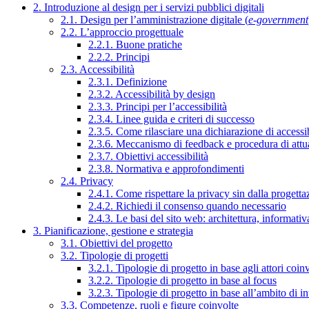
2. Introduzione al design per i servizi pubblici digitali
2.1. Design per l’amministrazione digitale (
e-government
2.2. L’approccio progettuale
2.2.1. Buone pratiche
2.2.2. Principi
2.3. Accessibilità
2.3.1. Definizione
2.3.2. Accessibilità by design
2.3.3. Principi per l’accessibilità
2.3.4. Linee guida e criteri di successo
2.3.5. Come rilasciare una dichiarazione di accessib
2.3.6. Meccanismo di feedback e procedura di attu
2.3.7. Obiettivi accessibilità
2.3.8. Normativa e approfondimenti
2.4. Privacy
2.4.1. Come rispettare la privacy sin dalla progettaz
2.4.2. Richiedi il consenso quando necessario
2.4.3. Le basi del sito web: architettura, informati
3. Pianificazione, gestione e strategia
3.1. Obiettivi del progetto
3.2. Tipologie di progetti
3.2.1. Tipologie di progetto in base agli attori coinv
3.2.2. Tipologie di progetto in base al focus
3.2.3. Tipologie di progetto in base all’ambito di i
3.3. Competenze, ruoli e figure coinvolte