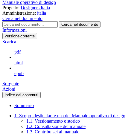
Manuale operativo di design
Progetto:
Designers Italia
Amministrazione:
italia
Cerca nel documento
Cerca nel documento
Informazioni
versione-corrente
Scarica
pdf
html
epub
Sorgente
Azioni
indice dei contenuti
Sommario
1. Scopo, destinatari e uso del Manuale operativo di design
1.1. Versionamento e storico
1.2. Consultazione del manuale
1.3. Contribuisci al manuale