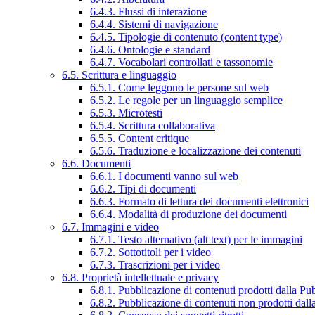
6.4.3. Flussi di interazione
6.4.4. Sistemi di navigazione
6.4.5. Tipologie di contenuto (content type)
6.4.6. Ontologie e standard
6.4.7. Vocabolari controllati e tassonomie
6.5. Scrittura e linguaggio
6.5.1. Come leggono le persone sul web
6.5.2. Le regole per un linguaggio semplice
6.5.3. Microtesti
6.5.4. Scrittura collaborativa
6.5.5. Content critique
6.5.6. Traduzione e localizzazione dei contenuti
6.6. Documenti
6.6.1. I documenti vanno sul web
6.6.2. Tipi di documenti
6.6.3. Formato di lettura dei documenti elettronici
6.6.4. Modalità di produzione dei documenti
6.7. Immagini e video
6.7.1. Testo alternativo (alt text) per le immagini
6.7.2. Sottotitoli per i video
6.7.3. Trascrizioni per i video
6.8. Proprietà intellettuale e privacy
6.8.1. Pubblicazione di contenuti prodotti dalla P
6.8.2. Pubblicazione di contenuti non prodotti dal