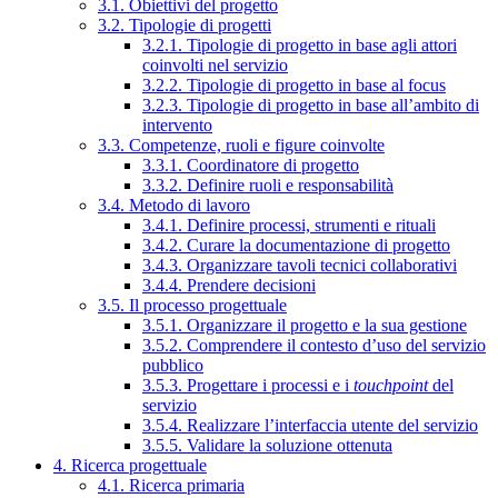
3.1. Obiettivi del progetto
3.2. Tipologie di progetti
3.2.1. Tipologie di progetto in base agli attori
coinvolti nel servizio
3.2.2. Tipologie di progetto in base al focus
3.2.3. Tipologie di progetto in base all’ambito di
intervento
3.3. Competenze, ruoli e figure coinvolte
3.3.1. Coordinatore di progetto
3.3.2. Definire ruoli e responsabilità
3.4. Metodo di lavoro
3.4.1. Definire processi, strumenti e rituali
3.4.2. Curare la documentazione di progetto
3.4.3. Organizzare tavoli tecnici collaborativi
3.4.4. Prendere decisioni
3.5. Il processo progettuale
3.5.1. Organizzare il progetto e la sua gestione
3.5.2. Comprendere il contesto d’uso del servizio
pubblico
3.5.3. Progettare i processi e i
touchpoint
del
servizio
3.5.4. Realizzare l’interfaccia utente del servizio
3.5.5. Validare la soluzione ottenuta
4. Ricerca progettuale
4.1. Ricerca primaria