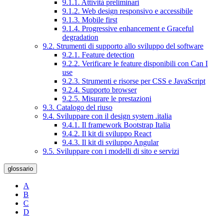
9.1.1. Attività preliminari
9.1.2. Web design responsivo e accessibile
9.1.3. Mobile first
9.1.4. Progressive enhancement e Graceful
degradation
9.2. Strumenti di supporto allo sviluppo del software
9.2.1. Feature detection
9.2.2. Verificare le feature disponibili con Can I
use
9.2.3. Strumenti e risorse per CSS e JavaScript
9.2.4. Supporto browser
9.2.5. Misurare le prestazioni
9.3. Catalogo del riuso
9.4. Sviluppare con il design system .italia
9.4.1. Il framework Bootstrap Italia
9.4.2. Il kit di sviluppo React
9.4.3. Il kit di sviluppo Angular
9.5. Sviluppare con i modelli di sito e servizi
glossario
A
B
C
D