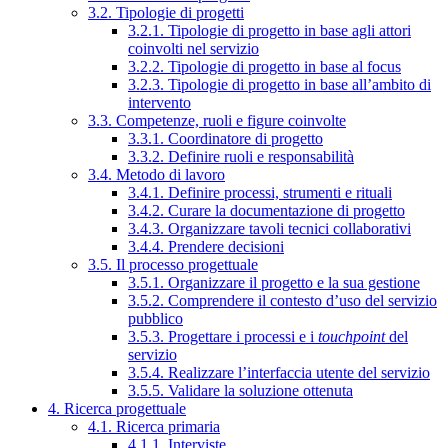
3.2. Tipologie di progetti
3.2.1. Tipologie di progetto in base agli attori
coinvolti nel servizio
3.2.2. Tipologie di progetto in base al focus
3.2.3. Tipologie di progetto in base all’ambito di
intervento
3.3. Competenze, ruoli e figure coinvolte
3.3.1. Coordinatore di progetto
3.3.2. Definire ruoli e responsabilità
3.4. Metodo di lavoro
3.4.1. Definire processi, strumenti e rituali
3.4.2. Curare la documentazione di progetto
3.4.3. Organizzare tavoli tecnici collaborativi
3.4.4. Prendere decisioni
3.5. Il processo progettuale
3.5.1. Organizzare il progetto e la sua gestione
3.5.2. Comprendere il contesto d’uso del servizio
pubblico
3.5.3. Progettare i processi e i
touchpoint
del
servizio
3.5.4. Realizzare l’interfaccia utente del servizio
3.5.5. Validare la soluzione ottenuta
4. Ricerca progettuale
4.1. Ricerca primaria
4.1.1. Interviste