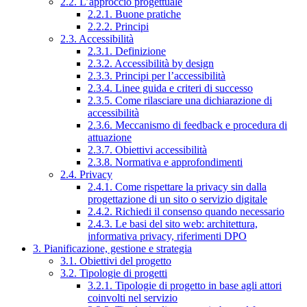
2.2. L’approccio progettuale
2.2.1. Buone pratiche
2.2.2. Principi
2.3. Accessibilità
2.3.1. Definizione
2.3.2. Accessibilità by design
2.3.3. Principi per l’accessibilità
2.3.4. Linee guida e criteri di successo
2.3.5. Come rilasciare una dichiarazione di
accessibilità
2.3.6. Meccanismo di feedback e procedura di
attuazione
2.3.7. Obiettivi accessibilità
2.3.8. Normativa e approfondimenti
2.4. Privacy
2.4.1. Come rispettare la privacy sin dalla
progettazione di un sito o servizio digitale
2.4.2. Richiedi il consenso quando necessario
2.4.3. Le basi del sito web: architettura,
informativa privacy, riferimenti DPO
3. Pianificazione, gestione e strategia
3.1. Obiettivi del progetto
3.2. Tipologie di progetti
3.2.1. Tipologie di progetto in base agli attori
coinvolti nel servizio