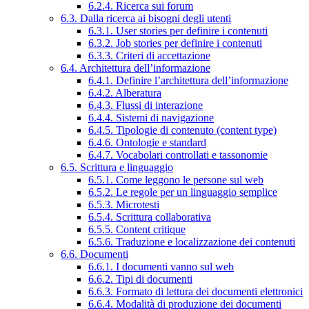
6.2.4. Ricerca sui forum
6.3. Dalla ricerca ai bisogni degli utenti
6.3.1. User stories per definire i contenuti
6.3.2. Job stories per definire i contenuti
6.3.3. Criteri di accettazione
6.4. Architettura dell’informazione
6.4.1. Definire l’architettura dell’informazione
6.4.2. Alberatura
6.4.3. Flussi di interazione
6.4.4. Sistemi di navigazione
6.4.5. Tipologie di contenuto (content type)
6.4.6. Ontologie e standard
6.4.7. Vocabolari controllati e tassonomie
6.5. Scrittura e linguaggio
6.5.1. Come leggono le persone sul web
6.5.2. Le regole per un linguaggio semplice
6.5.3. Microtesti
6.5.4. Scrittura collaborativa
6.5.5. Content critique
6.5.6. Traduzione e localizzazione dei contenuti
6.6. Documenti
6.6.1. I documenti vanno sul web
6.6.2. Tipi di documenti
6.6.3. Formato di lettura dei documenti elettronici
6.6.4. Modalità di produzione dei documenti