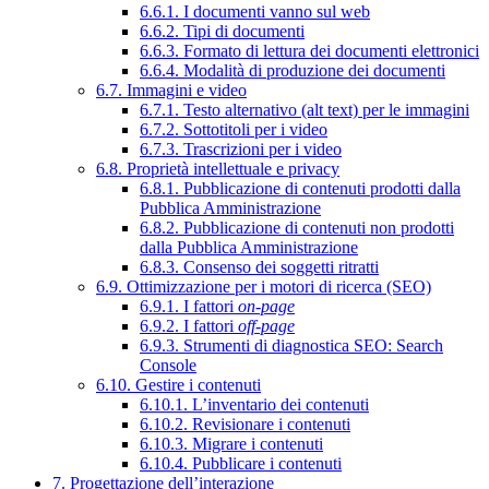
6.6.1. I documenti vanno sul web
6.6.2. Tipi di documenti
6.6.3. Formato di lettura dei documenti elettronici
6.6.4. Modalità di produzione dei documenti
6.7. Immagini e video
6.7.1. Testo alternativo (alt text) per le immagini
6.7.2. Sottotitoli per i video
6.7.3. Trascrizioni per i video
6.8. Proprietà intellettuale e privacy
6.8.1. Pubblicazione di contenuti prodotti dalla
Pubblica Amministrazione
6.8.2. Pubblicazione di contenuti non prodotti
dalla Pubblica Amministrazione
6.8.3. Consenso dei soggetti ritratti
6.9. Ottimizzazione per i motori di ricerca (SEO)
6.9.1. I fattori
on-page
6.9.2. I fattori
off-page
6.9.3. Strumenti di diagnostica SEO: Search
Console
6.10. Gestire i contenuti
6.10.1. L’inventario dei contenuti
6.10.2. Revisionare i contenuti
6.10.3. Migrare i contenuti
6.10.4. Pubblicare i contenuti
7. Progettazione dell’interazione