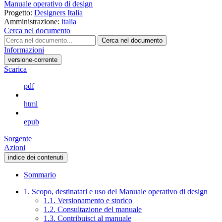
Manuale operativo di design
Progetto:
Designers Italia
Amministrazione:
italia
Cerca nel documento
Cerca nel documento
Informazioni
versione-corrente
Scarica
pdf
html
epub
Sorgente
Azioni
indice dei contenuti
Sommario
1. Scopo, destinatari e uso del Manuale operativo di design
1.1. Versionamento e storico
1.2. Consultazione del manuale
1.3. Contribuisci al manuale