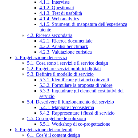
4.1.1. Interviste
4.1.2. Questionari
4.1.3. Test di usabilità
4.1.4. Web analytics
4.1.5. Strumenti di mappatura dell’esperienza
utente
4.2. Ricerca secondaria
4.2.1. Ricerca documentale
4.2.2. Analisi benchmark
4.2.3. Valutazione euristica
5. Progettazione dei servizi
5.1. Cosa sono i servizi e il service design
5.2. Progettare servizi pubblici digitali
5.3. Definire il modello di servizio
5.3.1. Identificare gli attori coinvolti
5.3.2. Formulare la proposta di valore
5.3.3. Inquadrare gli elementi costitutivi del
servizio
5.4. Descrivere il funzionamento del servizio
5.4.1. Mappare l’ecosistema
5.4.2. Rappresentare i flussi di servizio
5.5. Co-progettare le soluzioni
5.5.1. Workshop di co-progettazione
6. Progettazione dei contenuti
6.1. Cos’è il content design