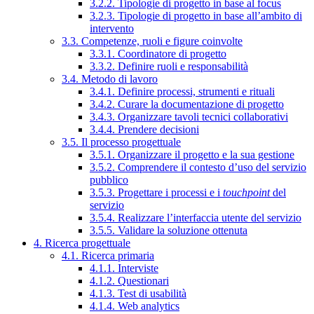
3.2.2. Tipologie di progetto in base al focus
3.2.3. Tipologie di progetto in base all’ambito di
intervento
3.3. Competenze, ruoli e figure coinvolte
3.3.1. Coordinatore di progetto
3.3.2. Definire ruoli e responsabilità
3.4. Metodo di lavoro
3.4.1. Definire processi, strumenti e rituali
3.4.2. Curare la documentazione di progetto
3.4.3. Organizzare tavoli tecnici collaborativi
3.4.4. Prendere decisioni
3.5. Il processo progettuale
3.5.1. Organizzare il progetto e la sua gestione
3.5.2. Comprendere il contesto d’uso del servizio
pubblico
3.5.3. Progettare i processi e i
touchpoint
del
servizio
3.5.4. Realizzare l’interfaccia utente del servizio
3.5.5. Validare la soluzione ottenuta
4. Ricerca progettuale
4.1. Ricerca primaria
4.1.1. Interviste
4.1.2. Questionari
4.1.3. Test di usabilità
4.1.4. Web analytics