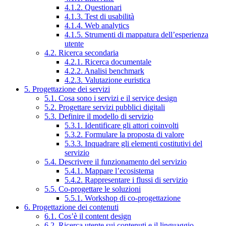
4.1.2. Questionari
4.1.3. Test di usabilità
4.1.4. Web analytics
4.1.5. Strumenti di mappatura dell’esperienza
utente
4.2. Ricerca secondaria
4.2.1. Ricerca documentale
4.2.2. Analisi benchmark
4.2.3. Valutazione euristica
5. Progettazione dei servizi
5.1. Cosa sono i servizi e il service design
5.2. Progettare servizi pubblici digitali
5.3. Definire il modello di servizio
5.3.1. Identificare gli attori coinvolti
5.3.2. Formulare la proposta di valore
5.3.3. Inquadrare gli elementi costitutivi del
servizio
5.4. Descrivere il funzionamento del servizio
5.4.1. Mappare l’ecosistema
5.4.2. Rappresentare i flussi di servizio
5.5. Co-progettare le soluzioni
5.5.1. Workshop di co-progettazione
6. Progettazione dei contenuti
6.1. Cos’è il content design
6.2. Ricerca utente sui contenuti e il linguaggio