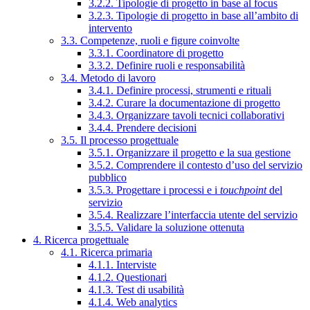
3.2.2. Tipologie di progetto in base al focus
3.2.3. Tipologie di progetto in base all’ambito di
intervento
3.3. Competenze, ruoli e figure coinvolte
3.3.1. Coordinatore di progetto
3.3.2. Definire ruoli e responsabilità
3.4. Metodo di lavoro
3.4.1. Definire processi, strumenti e rituali
3.4.2. Curare la documentazione di progetto
3.4.3. Organizzare tavoli tecnici collaborativi
3.4.4. Prendere decisioni
3.5. Il processo progettuale
3.5.1. Organizzare il progetto e la sua gestione
3.5.2. Comprendere il contesto d’uso del servizio
pubblico
3.5.3. Progettare i processi e i
touchpoint
del
servizio
3.5.4. Realizzare l’interfaccia utente del servizio
3.5.5. Validare la soluzione ottenuta
4. Ricerca progettuale
4.1. Ricerca primaria
4.1.1. Interviste
4.1.2. Questionari
4.1.3. Test di usabilità
4.1.4. Web analytics