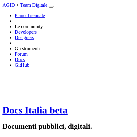
AGID
+
Team Digitale
Piano Triennale
Le community
Developers
Designers
Gli strumenti
Forum
Docs
GitHub
Docs Italia
beta
Documenti pubblici, digitali.