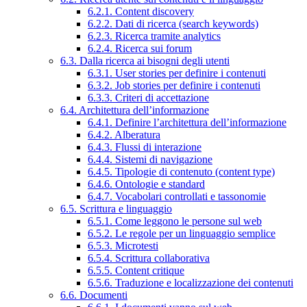
6.2.1. Content discovery
6.2.2. Dati di ricerca (search keywords)
6.2.3. Ricerca tramite analytics
6.2.4. Ricerca sui forum
6.3. Dalla ricerca ai bisogni degli utenti
6.3.1. User stories per definire i contenuti
6.3.2. Job stories per definire i contenuti
6.3.3. Criteri di accettazione
6.4. Architettura dell’informazione
6.4.1. Definire l’architettura dell’informazione
6.4.2. Alberatura
6.4.3. Flussi di interazione
6.4.4. Sistemi di navigazione
6.4.5. Tipologie di contenuto (content type)
6.4.6. Ontologie e standard
6.4.7. Vocabolari controllati e tassonomie
6.5. Scrittura e linguaggio
6.5.1. Come leggono le persone sul web
6.5.2. Le regole per un linguaggio semplice
6.5.3. Microtesti
6.5.4. Scrittura collaborativa
6.5.5. Content critique
6.5.6. Traduzione e localizzazione dei contenuti
6.6. Documenti