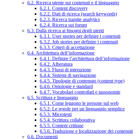
6.2. Ricerca utente sui contenuti e il linguaggio
6.2.1. Content discovery
6.2.2. Dati di ricerca (search keywords)
6.2.3. Ricerca tramite analytics
6.2.4. Ricerca sui forum
6.3. Dalla ricerca ai bisogni degli utenti
6.3.1. User stories per definire i contenuti
6.3.2. Job stories per definire i contenuti
6.3.3. Criteri di accettazione
6.4. Architettura dell’informazione
6.4.1. Definire l’architettura dell’informazione
6.4.2. Alberatura
6.4.3. Flussi di interazione
6.4.4. Sistemi di navigazione
6.4.5. Tipologie di contenuto (content type)
6.4.6. Ontologie e standard
6.4.7. Vocabolari controllati e tassonomie
6.5. Scrittura e linguaggio
6.5.1. Come leggono le persone sul web
6.5.2. Le regole per un linguaggio semplice
6.5.3. Microtesti
6.5.4. Scrittura collaborativa
6.5.5. Content critique
6.5.6. Traduzione e localizzazione dei contenuti
6.6. Documenti