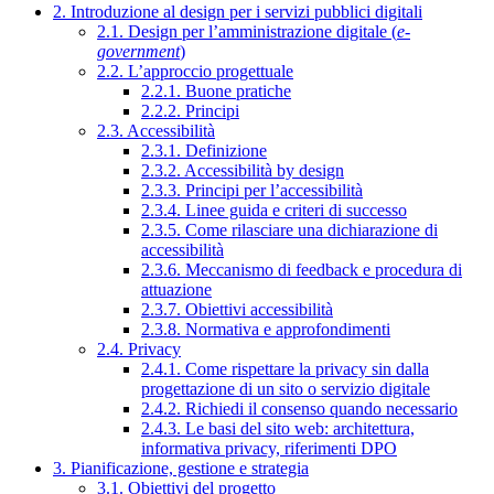
2. Introduzione al design per i servizi pubblici digitali
2.1. Design per l’amministrazione digitale (
e-
government
)
2.2. L’approccio progettuale
2.2.1. Buone pratiche
2.2.2. Principi
2.3. Accessibilità
2.3.1. Definizione
2.3.2. Accessibilità by design
2.3.3. Principi per l’accessibilità
2.3.4. Linee guida e criteri di successo
2.3.5. Come rilasciare una dichiarazione di
accessibilità
2.3.6. Meccanismo di feedback e procedura di
attuazione
2.3.7. Obiettivi accessibilità
2.3.8. Normativa e approfondimenti
2.4. Privacy
2.4.1. Come rispettare la privacy sin dalla
progettazione di un sito o servizio digitale
2.4.2. Richiedi il consenso quando necessario
2.4.3. Le basi del sito web: architettura,
informativa privacy, riferimenti DPO
3. Pianificazione, gestione e strategia
3.1. Obiettivi del progetto