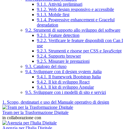
9.1.1. Attività preliminari
9.1.2. Web design responsivo e accessibile
9.1.3. Mobile first
9.1.4. Progressive enhancement e Graceful
degradation
9.2. Strumenti di supporto allo sviluppo del software
9.2.1. Feature detection
9.2.2. Verificare le feature disponibili con Can I
use
9.2.3. Strumenti e risorse per CSS e JavaScript
9.2.4. Supporto browser
9.2.5. Misurare le prestazioni
9.3. Catalogo del riuso
9.4. Sviluppare con il design system .italia
9.4.1. Il framework Bootstrap Italia
9.4.2. Il kit di sviluppo React
9.4.3. Il kit di sviluppo Angular
9.5. Sviluppare con i modelli di sito e servizi
1. Scopo, destinatari e uso del Manuale operativo di design
Team per la Trasformazione Digitale
in collaborazione con
Agenzia per l'Italia Digitale