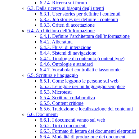
6.2.4. Ricerca sui forum
6.3. Dalla ricerca ai bisogni degli utenti
6.3.1. User stories per definire i contenuti
6.3.2. Job stories per definire i contenuti
6.3.3. Criteri di accettazione
6.4. Architettura dell’informazione
6.4.1. Definire l’architettura dell’informazione
6.4.2. Alberatura
6.4.3. Flussi di interazione
6.4.4. Sistemi di navigazione
6.4.5. Tipologie di contenuto (content type)
6.4.6. Ontologie e standard
6.4.7. Vocabolari controllati e tassonomie
6.5. Scrittura e linguaggio
6.5.1. Come leggono le persone sul web
6.5.2. Le regole per un linguaggio semplice
6.5.3. Microtesti
6.5.4. Scrittura collaborativa
6.5.5. Content critique
6.5.6. Traduzione e localizzazione dei contenuti
6.6. Documenti
6.6.1. I documenti vanno sul web
6.6.2. Tipi di documenti
6.6.3. Formato di lettura dei documenti elettronici
6.6.4. Modalità di produzione dei documenti