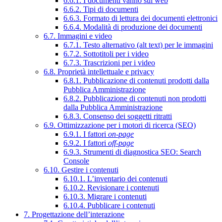
6.6.1. I documenti vanno sul web
6.6.2. Tipi di documenti
6.6.3. Formato di lettura dei documenti elettronici
6.6.4. Modalità di produzione dei documenti
6.7. Immagini e video
6.7.1. Testo alternativo (alt text) per le immagini
6.7.2. Sottotitoli per i video
6.7.3. Trascrizioni per i video
6.8. Proprietà intellettuale e privacy
6.8.1. Pubblicazione di contenuti prodotti dalla
Pubblica Amministrazione
6.8.2. Pubblicazione di contenuti non prodotti
dalla Pubblica Amministrazione
6.8.3. Consenso dei soggetti ritratti
6.9. Ottimizzazione per i motori di ricerca (SEO)
6.9.1. I fattori
on-page
6.9.2. I fattori
off-page
6.9.3. Strumenti di diagnostica SEO: Search
Console
6.10. Gestire i contenuti
6.10.1. L’inventario dei contenuti
6.10.2. Revisionare i contenuti
6.10.3. Migrare i contenuti
6.10.4. Pubblicare i contenuti
7. Progettazione dell’interazione