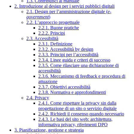
1.3. Contribuisci al manuale
2. Introduzione al design per i servizi pubblici digitali
2.1. Design per l’amministrazione digitale (
e-
government
)
2.2. L’approccio progettuale
2.2.1. Buone pratiche
2.2.2. Principi
2.3. Accessibilità
2.3.1. Definizione
2.3.2. Accessibilità by design
2.3.3. Principi per l’accessibilità
2.3.4. Linee guida e criteri di successo
2.3.5. Come rilasciare una dichiarazione di
accessibilità
2.3.6. Meccanismo di feedback e procedura di
attuazione
2.3.7. Obiettivi accessibilità
2.3.8. Normativa e approfondimenti
2.4. Privacy
2.4.1. Come rispettare la privacy sin dalla
progettazione di un sito o servizio digitale
2.4.2. Richiedi il consenso quando necessario
2.4.3. Le basi del sito web: architettura,
informativa privacy, riferimenti DPO
3. Pianificazione, gestione e strategia