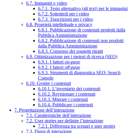
6.7. Immagini e video
6.7.1. Testo alternativo (alt text) per le immagini
6.7.2. Sottotitoli per i video
6.7.3. Trascrizioni per i video
6.8. Proprietà intellettuale e privacy
6.8.1. Pubblicazione di contenuti prodotti dalla
Pubblica Amministrazione
6.8.2. Pubblicazione di contenuti non prodotti
dalla Pubblica Amministrazione
6.8.3. Consenso dei soggetti ritratti
6.9. Ottimizzazione per i motori di ricerca (SEO)
6.9.1. I fattori
on-page
6.9.2. I fattori
off-page
6.9.3. Strumenti di diagnostica SEO: Search
Console
6.10. Gestire i contenuti
6.10.1. L’inventario dei contenuti
6.10.2. Revisionare i contenuti
6.10.3. Migrare i contenuti
6.10.4. Pubblicare i contenuti
7. Progettazione dell’interazione
7.1. Caratteristiche dell’interazione
7.2. User stories per definire l’interazione
7.2.1. Differenza tra scenari e user stories
7.3. Flussi di interazione