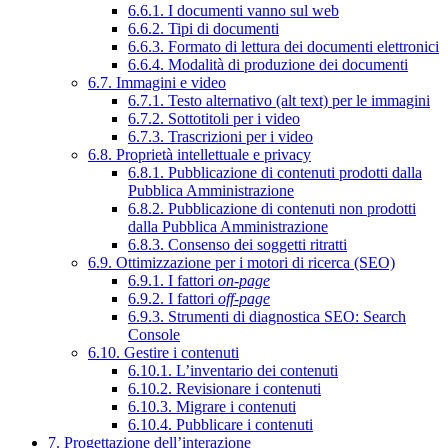
6.6.1. I documenti vanno sul web
6.6.2. Tipi di documenti
6.6.3. Formato di lettura dei documenti elettronici
6.6.4. Modalità di produzione dei documenti
6.7. Immagini e video
6.7.1. Testo alternativo (alt text) per le immagini
6.7.2. Sottotitoli per i video
6.7.3. Trascrizioni per i video
6.8. Proprietà intellettuale e privacy
6.8.1. Pubblicazione di contenuti prodotti dalla
Pubblica Amministrazione
6.8.2. Pubblicazione di contenuti non prodotti
dalla Pubblica Amministrazione
6.8.3. Consenso dei soggetti ritratti
6.9. Ottimizzazione per i motori di ricerca (SEO)
6.9.1. I fattori
on-page
6.9.2. I fattori
off-page
6.9.3. Strumenti di diagnostica SEO: Search
Console
6.10. Gestire i contenuti
6.10.1. L’inventario dei contenuti
6.10.2. Revisionare i contenuti
6.10.3. Migrare i contenuti
6.10.4. Pubblicare i contenuti
7. Progettazione dell’interazione