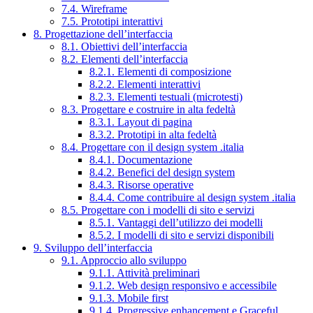
7.4. Wireframe
7.5. Prototipi interattivi
8. Progettazione dell’interfaccia
8.1. Obiettivi dell’interfaccia
8.2. Elementi dell’interfaccia
8.2.1. Elementi di composizione
8.2.2. Elementi interattivi
8.2.3. Elementi testuali (microtesti)
8.3. Progettare e costruire in alta fedeltà
8.3.1. Layout di pagina
8.3.2. Prototipi in alta fedeltà
8.4. Progettare con il design system .italia
8.4.1. Documentazione
8.4.2. Benefici del design system
8.4.3. Risorse operative
8.4.4. Come contribuire al design system .italia
8.5. Progettare con i modelli di sito e servizi
8.5.1. Vantaggi dell’utilizzo dei modelli
8.5.2. I modelli di sito e servizi disponibili
9. Sviluppo dell’interfaccia
9.1. Approccio allo sviluppo
9.1.1. Attività preliminari
9.1.2. Web design responsivo e accessibile
9.1.3. Mobile first
9.1.4. Progressive enhancement e Graceful