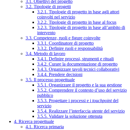
3.1. Obiettivi del progetto
3.2. Tipologie di progetti
3.2.1. Tipologie di progetto in base agli attori
coinvolti nel servizio
3.2.2. Tipologie di progetto in base al focus
3.2.3. Tipologie di progetto in base all’ambito di
intervento
3.3. Competenze, ruoli e figure coinvolte
3.3.1. Coordinatore di progetto
3.3.2. Definire ruoli e responsabilità
3.4. Metodo di lavoro
3.4.1. Definire processi, strumenti e rituali
3.4.2. Curare la documentazione di progetto
3.4.3. Organizzare tavoli tecnici collaborativi
3.4.4. Prendere decisioni
3.5. Il processo progettuale
3.5.1. Organizzare il progetto e la sua gestione
3.5.2. Comprendere il contesto d’uso del servizio
pubblico
3.5.3. Progettare i processi e i
touchpoint
del
servizio
3.5.4. Realizzare l’interfaccia utente del servizio
3.5.5. Validare la soluzione ottenuta
4. Ricerca progettuale
4.1. Ricerca primaria