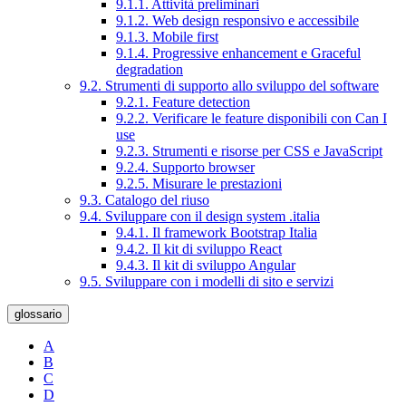
9.1.1. Attività preliminari
9.1.2. Web design responsivo e accessibile
9.1.3. Mobile first
9.1.4. Progressive enhancement e Graceful
degradation
9.2. Strumenti di supporto allo sviluppo del software
9.2.1. Feature detection
9.2.2. Verificare le feature disponibili con Can I
use
9.2.3. Strumenti e risorse per CSS e JavaScript
9.2.4. Supporto browser
9.2.5. Misurare le prestazioni
9.3. Catalogo del riuso
9.4. Sviluppare con il design system .italia
9.4.1. Il framework Bootstrap Italia
9.4.2. Il kit di sviluppo React
9.4.3. Il kit di sviluppo Angular
9.5. Sviluppare con i modelli di sito e servizi
glossario
A
B
C
D