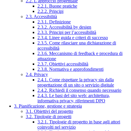
2.2. L’approccio progettuale
2.2.1. Buone pratiche
2.2.2. Principi
2.3. Accessibilità
2.3.1. Definizione
2.3.2. Accessibilità by design
2.3.3. Principi per l’accessibilità
2.3.4. Linee guida e criteri di successo
2.3.5. Come rilasciare una dichiarazione di
accessibilità
2.3.6. Meccanismo di feedback e procedura di
attuazione
2.3.7. Obiettivi accessibilità
2.3.8. Normativa e approfondimenti
2.4. Privacy
2.4.1. Come rispettare la privacy sin dalla
progettazione di un sito o servizio digitale
2.4.2. Richiedi il consenso quando necessario
2.4.3. Le basi del sito web: architettura,
informativa privacy, riferimenti DPO
3. Pianificazione, gestione e strategia
3.1. Obiettivi del progetto
3.2. Tipologie di progetti
3.2.1. Tipologie di progetto in base agli attori
coinvolti nel servizio