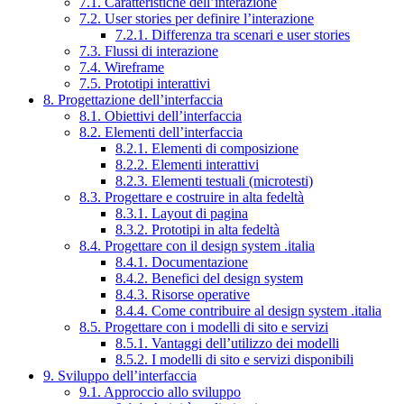
7.1. Caratteristiche dell’interazione
7.2. User stories per definire l’interazione
7.2.1. Differenza tra scenari e user stories
7.3. Flussi di interazione
7.4. Wireframe
7.5. Prototipi interattivi
8. Progettazione dell’interfaccia
8.1. Obiettivi dell’interfaccia
8.2. Elementi dell’interfaccia
8.2.1. Elementi di composizione
8.2.2. Elementi interattivi
8.2.3. Elementi testuali (microtesti)
8.3. Progettare e costruire in alta fedeltà
8.3.1. Layout di pagina
8.3.2. Prototipi in alta fedeltà
8.4. Progettare con il design system .italia
8.4.1. Documentazione
8.4.2. Benefici del design system
8.4.3. Risorse operative
8.4.4. Come contribuire al design system .italia
8.5. Progettare con i modelli di sito e servizi
8.5.1. Vantaggi dell’utilizzo dei modelli
8.5.2. I modelli di sito e servizi disponibili
9. Sviluppo dell’interfaccia
9.1. Approccio allo sviluppo