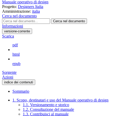
Manuale operativo di design
Progetto:
Designers Italia
Amministrazione:
italia
Cerca nel documento
Cerca nel documento
Informazioni
versione-corrente
Scarica
pdf
html
epub
Sorgente
Azioni
indice dei contenuti
Sommario
1. Scopo, destinatari e uso del Manuale operativo di design
1.1. Versionamento e storico
1.2. Consultazione del manuale
1.3. Contribuisci al manuale