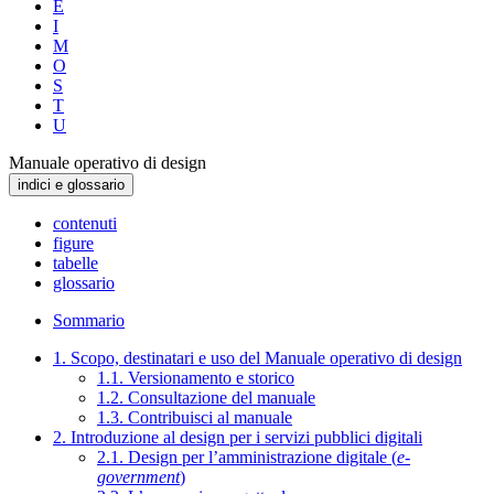
E
I
M
O
S
T
U
Manuale operativo di design
indici e glossario
contenuti
figure
tabelle
glossario
Sommario
1. Scopo, destinatari e uso del Manuale operativo di design
1.1. Versionamento e storico
1.2. Consultazione del manuale
1.3. Contribuisci al manuale
2. Introduzione al design per i servizi pubblici digitali
2.1. Design per l’amministrazione digitale (
e-
government
)