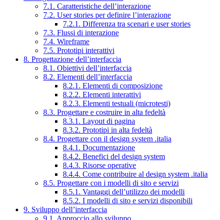
7.1. Caratteristiche dell’interazione
7.2. User stories per definire l’interazione
7.2.1. Differenza tra scenari e user stories
7.3. Flussi di interazione
7.4. Wireframe
7.5. Prototipi interattivi
8. Progettazione dell’interfaccia
8.1. Obiettivi dell’interfaccia
8.2. Elementi dell’interfaccia
8.2.1. Elementi di composizione
8.2.2. Elementi interattivi
8.2.3. Elementi testuali (microtesti)
8.3. Progettare e costruire in alta fedeltà
8.3.1. Layout di pagina
8.3.2. Prototipi in alta fedeltà
8.4. Progettare con il design system .italia
8.4.1. Documentazione
8.4.2. Benefici del design system
8.4.3. Risorse operative
8.4.4. Come contribuire al design system .italia
8.5. Progettare con i modelli di sito e servizi
8.5.1. Vantaggi dell’utilizzo dei modelli
8.5.2. I modelli di sito e servizi disponibili
9. Sviluppo dell’interfaccia
9.1. Approccio allo sviluppo