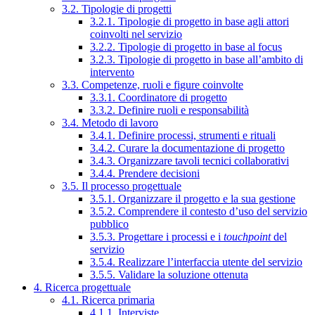
3.2. Tipologie di progetti
3.2.1. Tipologie di progetto in base agli attori
coinvolti nel servizio
3.2.2. Tipologie di progetto in base al focus
3.2.3. Tipologie di progetto in base all’ambito di
intervento
3.3. Competenze, ruoli e figure coinvolte
3.3.1. Coordinatore di progetto
3.3.2. Definire ruoli e responsabilità
3.4. Metodo di lavoro
3.4.1. Definire processi, strumenti e rituali
3.4.2. Curare la documentazione di progetto
3.4.3. Organizzare tavoli tecnici collaborativi
3.4.4. Prendere decisioni
3.5. Il processo progettuale
3.5.1. Organizzare il progetto e la sua gestione
3.5.2. Comprendere il contesto d’uso del servizio
pubblico
3.5.3. Progettare i processi e i
touchpoint
del
servizio
3.5.4. Realizzare l’interfaccia utente del servizio
3.5.5. Validare la soluzione ottenuta
4. Ricerca progettuale
4.1. Ricerca primaria
4.1.1. Interviste