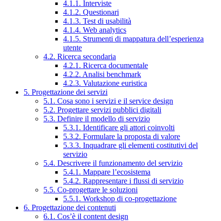
4.1.1. Interviste
4.1.2. Questionari
4.1.3. Test di usabilità
4.1.4. Web analytics
4.1.5. Strumenti di mappatura dell’esperienza
utente
4.2. Ricerca secondaria
4.2.1. Ricerca documentale
4.2.2. Analisi benchmark
4.2.3. Valutazione euristica
5. Progettazione dei servizi
5.1. Cosa sono i servizi e il service design
5.2. Progettare servizi pubblici digitali
5.3. Definire il modello di servizio
5.3.1. Identificare gli attori coinvolti
5.3.2. Formulare la proposta di valore
5.3.3. Inquadrare gli elementi costitutivi del
servizio
5.4. Descrivere il funzionamento del servizio
5.4.1. Mappare l’ecosistema
5.4.2. Rappresentare i flussi di servizio
5.5. Co-progettare le soluzioni
5.5.1. Workshop di co-progettazione
6. Progettazione dei contenuti
6.1. Cos’è il content design