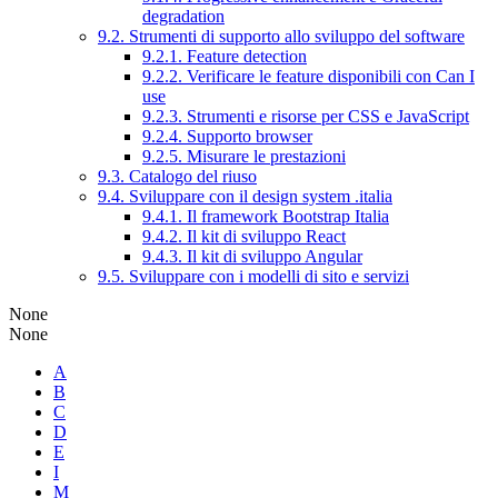
degradation
9.2. Strumenti di supporto allo sviluppo del software
9.2.1. Feature detection
9.2.2. Verificare le feature disponibili con Can I
use
9.2.3. Strumenti e risorse per CSS e JavaScript
9.2.4. Supporto browser
9.2.5. Misurare le prestazioni
9.3. Catalogo del riuso
9.4. Sviluppare con il design system .italia
9.4.1. Il framework Bootstrap Italia
9.4.2. Il kit di sviluppo React
9.4.3. Il kit di sviluppo Angular
9.5. Sviluppare con i modelli di sito e servizi
None
None
A
B
C
D
E
I
M