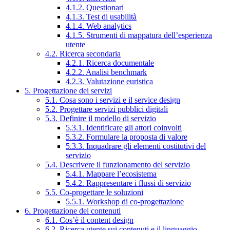
4.1.2. Questionari
4.1.3. Test di usabilità
4.1.4. Web analytics
4.1.5. Strumenti di mappatura dell’esperienza
utente
4.2. Ricerca secondaria
4.2.1. Ricerca documentale
4.2.2. Analisi benchmark
4.2.3. Valutazione euristica
5. Progettazione dei servizi
5.1. Cosa sono i servizi e il service design
5.2. Progettare servizi pubblici digitali
5.3. Definire il modello di servizio
5.3.1. Identificare gli attori coinvolti
5.3.2. Formulare la proposta di valore
5.3.3. Inquadrare gli elementi costitutivi del
servizio
5.4. Descrivere il funzionamento del servizio
5.4.1. Mappare l’ecosistema
5.4.2. Rappresentare i flussi di servizio
5.5. Co-progettare le soluzioni
5.5.1. Workshop di co-progettazione
6. Progettazione dei contenuti
6.1. Cos’è il content design
6.2. Ricerca utente sui contenuti e il linguaggio