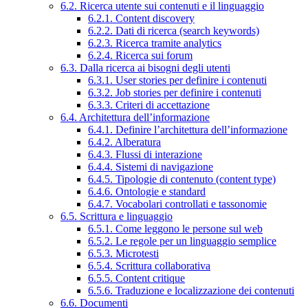
6.2. Ricerca utente sui contenuti e il linguaggio
6.2.1. Content discovery
6.2.2. Dati di ricerca (search keywords)
6.2.3. Ricerca tramite analytics
6.2.4. Ricerca sui forum
6.3. Dalla ricerca ai bisogni degli utenti
6.3.1. User stories per definire i contenuti
6.3.2. Job stories per definire i contenuti
6.3.3. Criteri di accettazione
6.4. Architettura dell’informazione
6.4.1. Definire l’architettura dell’informazione
6.4.2. Alberatura
6.4.3. Flussi di interazione
6.4.4. Sistemi di navigazione
6.4.5. Tipologie di contenuto (content type)
6.4.6. Ontologie e standard
6.4.7. Vocabolari controllati e tassonomie
6.5. Scrittura e linguaggio
6.5.1. Come leggono le persone sul web
6.5.2. Le regole per un linguaggio semplice
6.5.3. Microtesti
6.5.4. Scrittura collaborativa
6.5.5. Content critique
6.5.6. Traduzione e localizzazione dei contenuti
6.6. Documenti