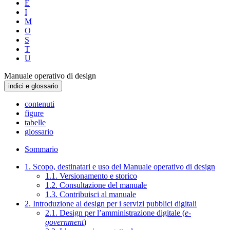
E
I
M
O
S
T
U
Manuale operativo di design
indici e glossario
contenuti
figure
tabelle
glossario
Sommario
1. Scopo, destinatari e uso del Manuale operativo di design
1.1. Versionamento e storico
1.2. Consultazione del manuale
1.3. Contribuisci al manuale
2. Introduzione al design per i servizi pubblici digitali
2.1. Design per l’amministrazione digitale (
e-
government
)