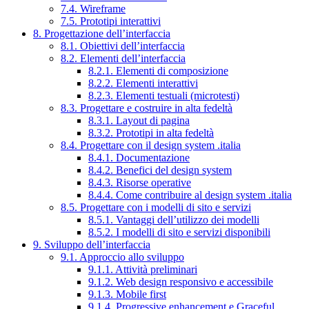
7.4. Wireframe
7.5. Prototipi interattivi
8. Progettazione dell’interfaccia
8.1. Obiettivi dell’interfaccia
8.2. Elementi dell’interfaccia
8.2.1. Elementi di composizione
8.2.2. Elementi interattivi
8.2.3. Elementi testuali (microtesti)
8.3. Progettare e costruire in alta fedeltà
8.3.1. Layout di pagina
8.3.2. Prototipi in alta fedeltà
8.4. Progettare con il design system .italia
8.4.1. Documentazione
8.4.2. Benefici del design system
8.4.3. Risorse operative
8.4.4. Come contribuire al design system .italia
8.5. Progettare con i modelli di sito e servizi
8.5.1. Vantaggi dell’utilizzo dei modelli
8.5.2. I modelli di sito e servizi disponibili
9. Sviluppo dell’interfaccia
9.1. Approccio allo sviluppo
9.1.1. Attività preliminari
9.1.2. Web design responsivo e accessibile
9.1.3. Mobile first
9.1.4. Progressive enhancement e Graceful