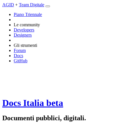
AGID
+
Team Digitale
Piano Triennale
Le community
Developers
Designers
Gli strumenti
Forum
Docs
GitHub
Docs Italia
beta
Documenti pubblici, digitali.