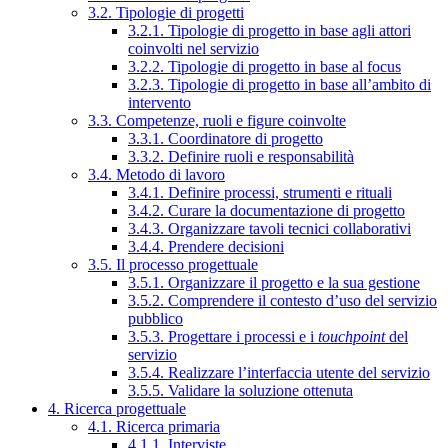
3.2. Tipologie di progetti
3.2.1. Tipologie di progetto in base agli attori
coinvolti nel servizio
3.2.2. Tipologie di progetto in base al focus
3.2.3. Tipologie di progetto in base all’ambito di
intervento
3.3. Competenze, ruoli e figure coinvolte
3.3.1. Coordinatore di progetto
3.3.2. Definire ruoli e responsabilità
3.4. Metodo di lavoro
3.4.1. Definire processi, strumenti e rituali
3.4.2. Curare la documentazione di progetto
3.4.3. Organizzare tavoli tecnici collaborativi
3.4.4. Prendere decisioni
3.5. Il processo progettuale
3.5.1. Organizzare il progetto e la sua gestione
3.5.2. Comprendere il contesto d’uso del servizio
pubblico
3.5.3. Progettare i processi e i
touchpoint
del
servizio
3.5.4. Realizzare l’interfaccia utente del servizio
3.5.5. Validare la soluzione ottenuta
4. Ricerca progettuale
4.1. Ricerca primaria
4.1.1. Interviste