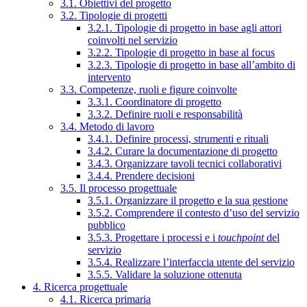
3.1. Obiettivi del progetto
3.2. Tipologie di progetti
3.2.1. Tipologie di progetto in base agli attori
coinvolti nel servizio
3.2.2. Tipologie di progetto in base al focus
3.2.3. Tipologie di progetto in base all’ambito di
intervento
3.3. Competenze, ruoli e figure coinvolte
3.3.1. Coordinatore di progetto
3.3.2. Definire ruoli e responsabilità
3.4. Metodo di lavoro
3.4.1. Definire processi, strumenti e rituali
3.4.2. Curare la documentazione di progetto
3.4.3. Organizzare tavoli tecnici collaborativi
3.4.4. Prendere decisioni
3.5. Il processo progettuale
3.5.1. Organizzare il progetto e la sua gestione
3.5.2. Comprendere il contesto d’uso del servizio
pubblico
3.5.3. Progettare i processi e i
touchpoint
del
servizio
3.5.4. Realizzare l’interfaccia utente del servizio
3.5.5. Validare la soluzione ottenuta
4. Ricerca progettuale
4.1. Ricerca primaria