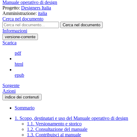
Manuale operativo di design
Progetto:
Designers Italia
Amministrazione:
italia
Cerca nel documento
Cerca nel documento
Informazioni
versione-corrente
Scarica
pdf
html
epub
Sorgente
Azioni
indice dei contenuti
Sommario
1. Scopo, destinatari e uso del Manuale operativo di design
1.1. Versionamento e storico
1.2. Consultazione del manuale
1.3. Contribuisci al manuale