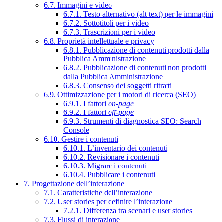
6.7. Immagini e video
6.7.1. Testo alternativo (alt text) per le immagini
6.7.2. Sottotitoli per i video
6.7.3. Trascrizioni per i video
6.8. Proprietà intellettuale e privacy
6.8.1. Pubblicazione di contenuti prodotti dalla
Pubblica Amministrazione
6.8.2. Pubblicazione di contenuti non prodotti
dalla Pubblica Amministrazione
6.8.3. Consenso dei soggetti ritratti
6.9. Ottimizzazione per i motori di ricerca (SEO)
6.9.1. I fattori
on-page
6.9.2. I fattori
off-page
6.9.3. Strumenti di diagnostica SEO: Search
Console
6.10. Gestire i contenuti
6.10.1. L’inventario dei contenuti
6.10.2. Revisionare i contenuti
6.10.3. Migrare i contenuti
6.10.4. Pubblicare i contenuti
7. Progettazione dell’interazione
7.1. Caratteristiche dell’interazione
7.2. User stories per definire l’interazione
7.2.1. Differenza tra scenari e user stories
7.3. Flussi di interazione