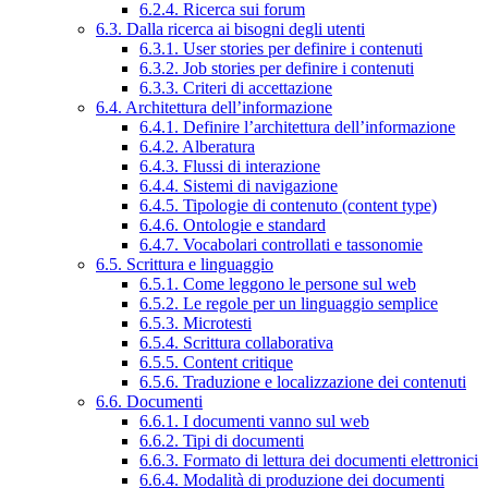
6.2.4. Ricerca sui forum
6.3. Dalla ricerca ai bisogni degli utenti
6.3.1. User stories per definire i contenuti
6.3.2. Job stories per definire i contenuti
6.3.3. Criteri di accettazione
6.4. Architettura dell’informazione
6.4.1. Definire l’architettura dell’informazione
6.4.2. Alberatura
6.4.3. Flussi di interazione
6.4.4. Sistemi di navigazione
6.4.5. Tipologie di contenuto (content type)
6.4.6. Ontologie e standard
6.4.7. Vocabolari controllati e tassonomie
6.5. Scrittura e linguaggio
6.5.1. Come leggono le persone sul web
6.5.2. Le regole per un linguaggio semplice
6.5.3. Microtesti
6.5.4. Scrittura collaborativa
6.5.5. Content critique
6.5.6. Traduzione e localizzazione dei contenuti
6.6. Documenti
6.6.1. I documenti vanno sul web
6.6.2. Tipi di documenti
6.6.3. Formato di lettura dei documenti elettronici
6.6.4. Modalità di produzione dei documenti