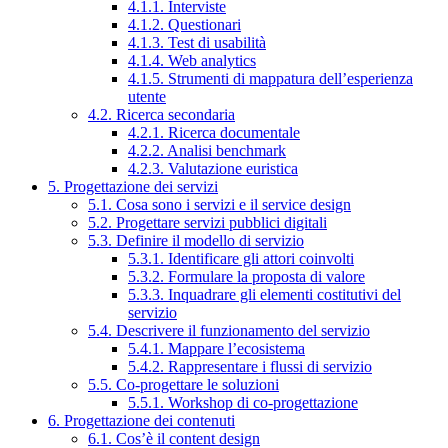
4.1.1. Interviste
4.1.2. Questionari
4.1.3. Test di usabilità
4.1.4. Web analytics
4.1.5. Strumenti di mappatura dell’esperienza
utente
4.2. Ricerca secondaria
4.2.1. Ricerca documentale
4.2.2. Analisi benchmark
4.2.3. Valutazione euristica
5. Progettazione dei servizi
5.1. Cosa sono i servizi e il service design
5.2. Progettare servizi pubblici digitali
5.3. Definire il modello di servizio
5.3.1. Identificare gli attori coinvolti
5.3.2. Formulare la proposta di valore
5.3.3. Inquadrare gli elementi costitutivi del
servizio
5.4. Descrivere il funzionamento del servizio
5.4.1. Mappare l’ecosistema
5.4.2. Rappresentare i flussi di servizio
5.5. Co-progettare le soluzioni
5.5.1. Workshop di co-progettazione
6. Progettazione dei contenuti
6.1. Cos’è il content design