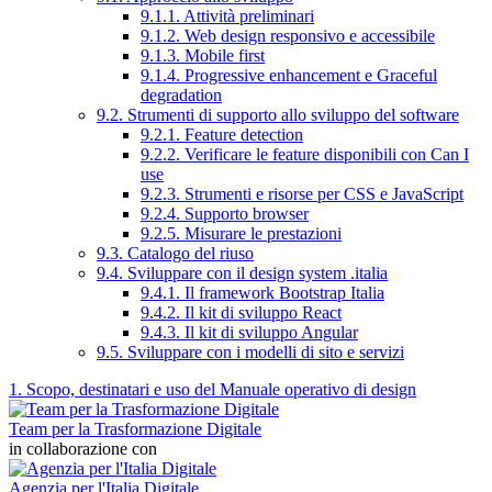
9.1.1. Attività preliminari
9.1.2. Web design responsivo e accessibile
9.1.3. Mobile first
9.1.4. Progressive enhancement e Graceful
degradation
9.2. Strumenti di supporto allo sviluppo del software
9.2.1. Feature detection
9.2.2. Verificare le feature disponibili con Can I
use
9.2.3. Strumenti e risorse per CSS e JavaScript
9.2.4. Supporto browser
9.2.5. Misurare le prestazioni
9.3. Catalogo del riuso
9.4. Sviluppare con il design system .italia
9.4.1. Il framework Bootstrap Italia
9.4.2. Il kit di sviluppo React
9.4.3. Il kit di sviluppo Angular
9.5. Sviluppare con i modelli di sito e servizi
1. Scopo, destinatari e uso del Manuale operativo di design
Team per la Trasformazione Digitale
in collaborazione con
Agenzia per l'Italia Digitale