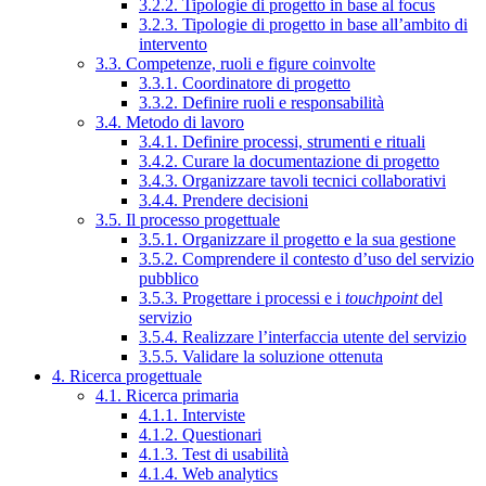
3.2.2. Tipologie di progetto in base al focus
3.2.3. Tipologie di progetto in base all’ambito di
intervento
3.3. Competenze, ruoli e figure coinvolte
3.3.1. Coordinatore di progetto
3.3.2. Definire ruoli e responsabilità
3.4. Metodo di lavoro
3.4.1. Definire processi, strumenti e rituali
3.4.2. Curare la documentazione di progetto
3.4.3. Organizzare tavoli tecnici collaborativi
3.4.4. Prendere decisioni
3.5. Il processo progettuale
3.5.1. Organizzare il progetto e la sua gestione
3.5.2. Comprendere il contesto d’uso del servizio
pubblico
3.5.3. Progettare i processi e i
touchpoint
del
servizio
3.5.4. Realizzare l’interfaccia utente del servizio
3.5.5. Validare la soluzione ottenuta
4. Ricerca progettuale
4.1. Ricerca primaria
4.1.1. Interviste
4.1.2. Questionari
4.1.3. Test di usabilità
4.1.4. Web analytics