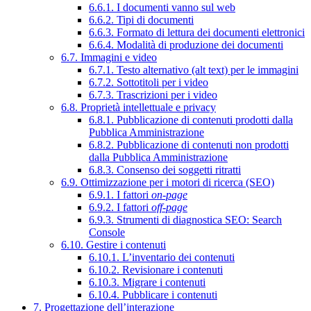
6.6.1. I documenti vanno sul web
6.6.2. Tipi di documenti
6.6.3. Formato di lettura dei documenti elettronici
6.6.4. Modalità di produzione dei documenti
6.7. Immagini e video
6.7.1. Testo alternativo (alt text) per le immagini
6.7.2. Sottotitoli per i video
6.7.3. Trascrizioni per i video
6.8. Proprietà intellettuale e privacy
6.8.1. Pubblicazione di contenuti prodotti dalla
Pubblica Amministrazione
6.8.2. Pubblicazione di contenuti non prodotti
dalla Pubblica Amministrazione
6.8.3. Consenso dei soggetti ritratti
6.9. Ottimizzazione per i motori di ricerca (SEO)
6.9.1. I fattori
on-page
6.9.2. I fattori
off-page
6.9.3. Strumenti di diagnostica SEO: Search
Console
6.10. Gestire i contenuti
6.10.1. L’inventario dei contenuti
6.10.2. Revisionare i contenuti
6.10.3. Migrare i contenuti
6.10.4. Pubblicare i contenuti
7. Progettazione dell’interazione