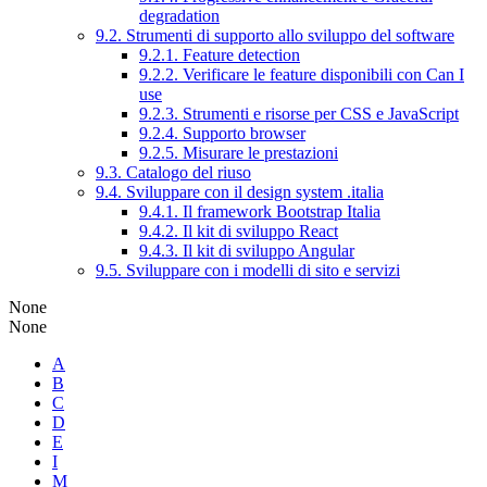
degradation
9.2. Strumenti di supporto allo sviluppo del software
9.2.1. Feature detection
9.2.2. Verificare le feature disponibili con Can I
use
9.2.3. Strumenti e risorse per CSS e JavaScript
9.2.4. Supporto browser
9.2.5. Misurare le prestazioni
9.3. Catalogo del riuso
9.4. Sviluppare con il design system .italia
9.4.1. Il framework Bootstrap Italia
9.4.2. Il kit di sviluppo React
9.4.3. Il kit di sviluppo Angular
9.5. Sviluppare con i modelli di sito e servizi
None
None
A
B
C
D
E
I
M