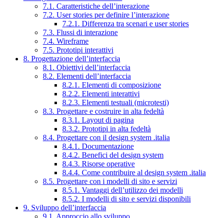
7.1. Caratteristiche dell’interazione
7.2. User stories per definire l’interazione
7.2.1. Differenza tra scenari e user stories
7.3. Flussi di interazione
7.4. Wireframe
7.5. Prototipi interattivi
8. Progettazione dell’interfaccia
8.1. Obiettivi dell’interfaccia
8.2. Elementi dell’interfaccia
8.2.1. Elementi di composizione
8.2.2. Elementi interattivi
8.2.3. Elementi testuali (microtesti)
8.3. Progettare e costruire in alta fedeltà
8.3.1. Layout di pagina
8.3.2. Prototipi in alta fedeltà
8.4. Progettare con il design system .italia
8.4.1. Documentazione
8.4.2. Benefici del design system
8.4.3. Risorse operative
8.4.4. Come contribuire al design system .italia
8.5. Progettare con i modelli di sito e servizi
8.5.1. Vantaggi dell’utilizzo dei modelli
8.5.2. I modelli di sito e servizi disponibili
9. Sviluppo dell’interfaccia
9.1. Approccio allo sviluppo