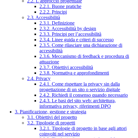
2.2. L’approccio progettuale
2.2.1. Buone pratiche
2.2.2. Principi
2.3. Accessibilità
2.3.1. Definizione
2.3.2. Accessibilità by design
2.3.3. Principi per l’accessibilità
2.3.4. Linee guida e criteri di successo
2.3.5. Come rilasciare una dichiarazione di
accessibilità
2.3.6. Meccanismo di feedback e procedura di
attuazione
2.3.7. Obiettivi accessibilità
2.3.8. Normativa e approfondimenti
2.4. Privacy
2.4.1. Come rispettare la privacy sin dalla
progettazione di un sito o servizio digitale
2.4.2. Richiedi il consenso quando necessario
2.4.3. Le basi del sito web: architettura,
informativa privacy, riferimenti DPO
3. Pianificazione, gestione e strategia
3.1. Obiettivi del progetto
3.2. Tipologie di progetti
3.2.1. Tipologie di progetto in base agli attori
coinvolti nel servizio