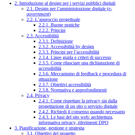
2. Introduzione al design per i servizi pubblici digitali
2.1. Design per l’amministrazione digitale (
e-
government
)
2.2. L’approccio progettuale
2.2.1. Buone pratiche
2.2.2. Principi
2.3. Accessibilità
2.3.1. Definizione
2.3.2. Accessibilità by design
2.3.3. Principi per l’accessibilità
2.3.4. Linee guida e criteri di successo
2.3.5. Come rilasciare una dichiarazione di
accessibilità
2.3.6. Meccanismo di feedback e procedura di
attuazione
2.3.7. Obiettivi accessibilità
2.3.8. Normativa e approfondimenti
2.4. Privacy
2.4.1. Come rispettare la privacy sin dalla
progettazione di un sito o servizio digitale
2.4.2. Richiedi il consenso quando necessario
2.4.3. Le basi del sito web: architettura,
informativa privacy, riferimenti DPO
3. Pianificazione, gestione e strategia
3.1. Obiettivi del progetto