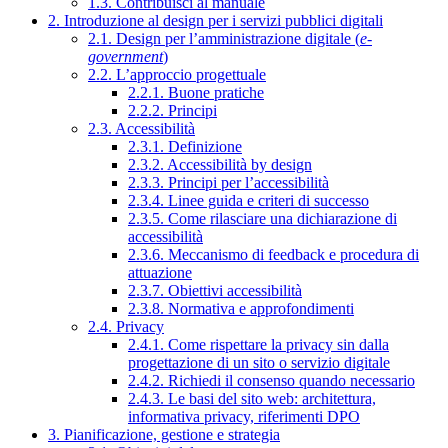
1.3. Contribuisci al manuale
2. Introduzione al design per i servizi pubblici digitali
2.1. Design per l’amministrazione digitale (
e-
government
)
2.2. L’approccio progettuale
2.2.1. Buone pratiche
2.2.2. Principi
2.3. Accessibilità
2.3.1. Definizione
2.3.2. Accessibilità by design
2.3.3. Principi per l’accessibilità
2.3.4. Linee guida e criteri di successo
2.3.5. Come rilasciare una dichiarazione di
accessibilità
2.3.6. Meccanismo di feedback e procedura di
attuazione
2.3.7. Obiettivi accessibilità
2.3.8. Normativa e approfondimenti
2.4. Privacy
2.4.1. Come rispettare la privacy sin dalla
progettazione di un sito o servizio digitale
2.4.2. Richiedi il consenso quando necessario
2.4.3. Le basi del sito web: architettura,
informativa privacy, riferimenti DPO
3. Pianificazione, gestione e strategia