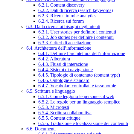
6.2.1. Content discovery
6.2.2. Dati di ricerca (search keywords)
6.2.3. Ricerca tramite analytics
6.2.4. Ricerca sui forum
6.3. Dalla ricerca ai bisogni degli utenti
6.3.1. User stories per definire i contenuti
6.3.2. Job stories per definire i contenuti
6.3.3. Criteri di accettazione
6.4. Architettura dell’informazione
6.4.1. Definire l’architettura dell’informazione
6.4.2. Alberatura
6.4.3. Flussi di interazione
6.4.4. Sistemi di navigazione
6.4.5. Tipologie di contenuto (content type)
6.4.6. Ontologie e standard
6.4.7. Vocabolari controllati e tassonomie
6.5. Scrittura e linguaggio
6.5.1. Come leggono le persone sul web
6.5.2. Le regole per un linguaggio semplice
6.5.3. Microtesti
6.5.4. Scrittura collaborativa
6.5.5. Content critique
6.5.6. Traduzione e localizzazione dei contenuti
6.6. Documenti