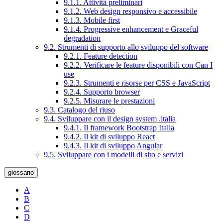
9.1.1. Attività preliminari
9.1.2. Web design responsivo e accessibile
9.1.3. Mobile first
9.1.4. Progressive enhancement e Graceful
degradation
9.2. Strumenti di supporto allo sviluppo del software
9.2.1. Feature detection
9.2.2. Verificare le feature disponibili con Can I
use
9.2.3. Strumenti e risorse per CSS e JavaScript
9.2.4. Supporto browser
9.2.5. Misurare le prestazioni
9.3. Catalogo del riuso
9.4. Sviluppare con il design system .italia
9.4.1. Il framework Bootstrap Italia
9.4.2. Il kit di sviluppo React
9.4.3. Il kit di sviluppo Angular
9.5. Sviluppare con i modelli di sito e servizi
glossario
A
B
C
D