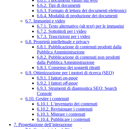
6.6.1. I documenti vanno sul web
6.6.2. Tipi di documenti
6.6.3. Formato di lettura dei documenti elettronici
6.6.4. Modalità di produzione dei documenti
6.7. Immagini e video
6.7.1. Testo alternativo (alt text) per le immagini
6.7.2. Sottotitoli per i video
6.7.3. Trascrizioni per i video
6.8. Proprietà intellettuale e privacy
6.8.1. Pubblicazione di contenuti prodotti dalla
Pubblica Amministrazione
6.8.2. Pubblicazione di contenuti non prodotti
dalla Pubblica Amministrazione
6.8.3. Consenso dei soggetti ritratti
6.9. Ottimizzazione per i motori di ricerca (SEO)
6.9.1. I fattori
on-page
6.9.2. I fattori
off-page
6.9.3. Strumenti di diagnostica SEO: Search
Console
6.10. Gestire i contenuti
6.10.1. L’inventario dei contenuti
6.10.2. Revisionare i contenuti
6.10.3. Migrare i contenuti
6.10.4. Pubblicare i contenuti
7. Progettazione dell’interazione