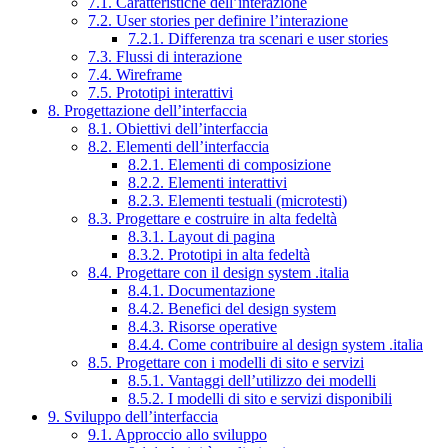
7.1. Caratteristiche dell’interazione
7.2. User stories per definire l’interazione
7.2.1. Differenza tra scenari e user stories
7.3. Flussi di interazione
7.4. Wireframe
7.5. Prototipi interattivi
8. Progettazione dell’interfaccia
8.1. Obiettivi dell’interfaccia
8.2. Elementi dell’interfaccia
8.2.1. Elementi di composizione
8.2.2. Elementi interattivi
8.2.3. Elementi testuali (microtesti)
8.3. Progettare e costruire in alta fedeltà
8.3.1. Layout di pagina
8.3.2. Prototipi in alta fedeltà
8.4. Progettare con il design system .italia
8.4.1. Documentazione
8.4.2. Benefici del design system
8.4.3. Risorse operative
8.4.4. Come contribuire al design system .italia
8.5. Progettare con i modelli di sito e servizi
8.5.1. Vantaggi dell’utilizzo dei modelli
8.5.2. I modelli di sito e servizi disponibili
9. Sviluppo dell’interfaccia
9.1. Approccio allo sviluppo