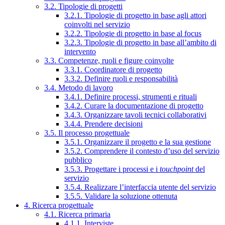
3.2. Tipologie di progetti
3.2.1. Tipologie di progetto in base agli attori
coinvolti nel servizio
3.2.2. Tipologie di progetto in base al focus
3.2.3. Tipologie di progetto in base all’ambito di
intervento
3.3. Competenze, ruoli e figure coinvolte
3.3.1. Coordinatore di progetto
3.3.2. Definire ruoli e responsabilità
3.4. Metodo di lavoro
3.4.1. Definire processi, strumenti e rituali
3.4.2. Curare la documentazione di progetto
3.4.3. Organizzare tavoli tecnici collaborativi
3.4.4. Prendere decisioni
3.5. Il processo progettuale
3.5.1. Organizzare il progetto e la sua gestione
3.5.2. Comprendere il contesto d’uso del servizio
pubblico
3.5.3. Progettare i processi e i
touchpoint
del
servizio
3.5.4. Realizzare l’interfaccia utente del servizio
3.5.5. Validare la soluzione ottenuta
4. Ricerca progettuale
4.1. Ricerca primaria
4.1.1. Interviste