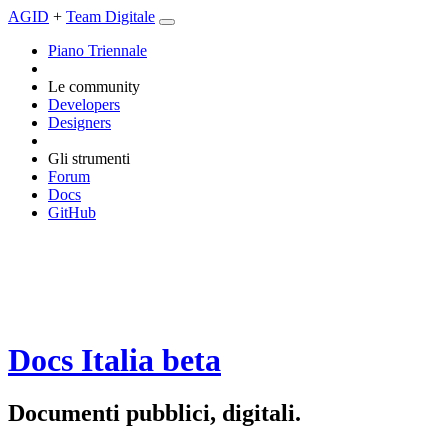
AGID
+
Team Digitale
Piano Triennale
Le community
Developers
Designers
Gli strumenti
Forum
Docs
GitHub
Docs Italia
beta
Documenti pubblici, digitali.