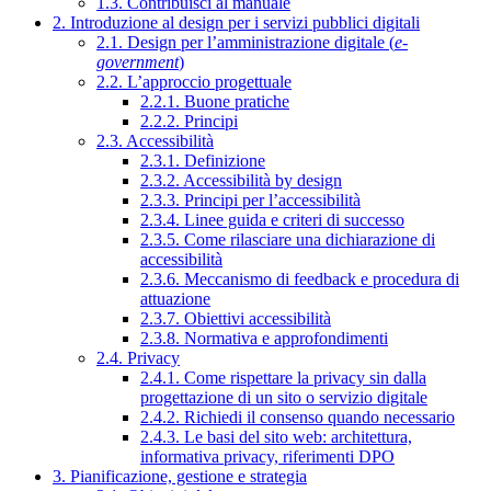
1.3. Contribuisci al manuale
2. Introduzione al design per i servizi pubblici digitali
2.1. Design per l’amministrazione digitale (
e-
government
)
2.2. L’approccio progettuale
2.2.1. Buone pratiche
2.2.2. Principi
2.3. Accessibilità
2.3.1. Definizione
2.3.2. Accessibilità by design
2.3.3. Principi per l’accessibilità
2.3.4. Linee guida e criteri di successo
2.3.5. Come rilasciare una dichiarazione di
accessibilità
2.3.6. Meccanismo di feedback e procedura di
attuazione
2.3.7. Obiettivi accessibilità
2.3.8. Normativa e approfondimenti
2.4. Privacy
2.4.1. Come rispettare la privacy sin dalla
progettazione di un sito o servizio digitale
2.4.2. Richiedi il consenso quando necessario
2.4.3. Le basi del sito web: architettura,
informativa privacy, riferimenti DPO
3. Pianificazione, gestione e strategia