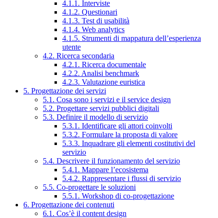
4.1.1. Interviste
4.1.2. Questionari
4.1.3. Test di usabilità
4.1.4. Web analytics
4.1.5. Strumenti di mappatura dell’esperienza
utente
4.2. Ricerca secondaria
4.2.1. Ricerca documentale
4.2.2. Analisi benchmark
4.2.3. Valutazione euristica
5. Progettazione dei servizi
5.1. Cosa sono i servizi e il service design
5.2. Progettare servizi pubblici digitali
5.3. Definire il modello di servizio
5.3.1. Identificare gli attori coinvolti
5.3.2. Formulare la proposta di valore
5.3.3. Inquadrare gli elementi costitutivi del
servizio
5.4. Descrivere il funzionamento del servizio
5.4.1. Mappare l’ecosistema
5.4.2. Rappresentare i flussi di servizio
5.5. Co-progettare le soluzioni
5.5.1. Workshop di co-progettazione
6. Progettazione dei contenuti
6.1. Cos’è il content design