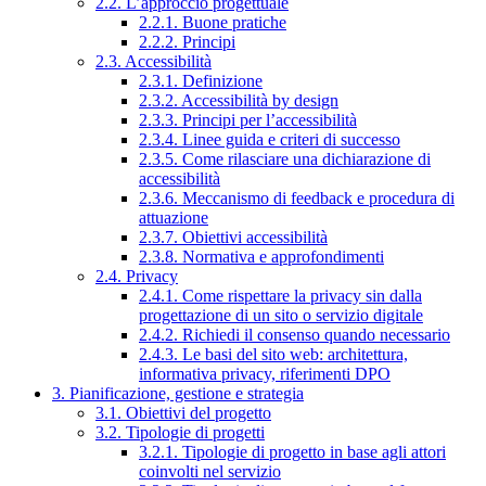
2.2. L’approccio progettuale
2.2.1. Buone pratiche
2.2.2. Principi
2.3. Accessibilità
2.3.1. Definizione
2.3.2. Accessibilità by design
2.3.3. Principi per l’accessibilità
2.3.4. Linee guida e criteri di successo
2.3.5. Come rilasciare una dichiarazione di
accessibilità
2.3.6. Meccanismo di feedback e procedura di
attuazione
2.3.7. Obiettivi accessibilità
2.3.8. Normativa e approfondimenti
2.4. Privacy
2.4.1. Come rispettare la privacy sin dalla
progettazione di un sito o servizio digitale
2.4.2. Richiedi il consenso quando necessario
2.4.3. Le basi del sito web: architettura,
informativa privacy, riferimenti DPO
3. Pianificazione, gestione e strategia
3.1. Obiettivi del progetto
3.2. Tipologie di progetti
3.2.1. Tipologie di progetto in base agli attori
coinvolti nel servizio