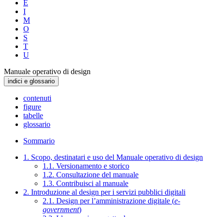
E
I
M
O
S
T
U
Manuale operativo di design
indici e glossario
contenuti
figure
tabelle
glossario
Sommario
1. Scopo, destinatari e uso del Manuale operativo di design
1.1. Versionamento e storico
1.2. Consultazione del manuale
1.3. Contribuisci al manuale
2. Introduzione al design per i servizi pubblici digitali
2.1. Design per l’amministrazione digitale (
e-
government
)