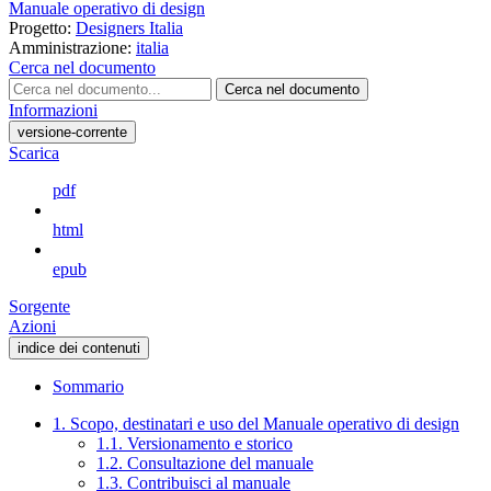
Manuale operativo di design
Progetto:
Designers Italia
Amministrazione:
italia
Cerca nel documento
Cerca nel documento
Informazioni
versione-corrente
Scarica
pdf
html
epub
Sorgente
Azioni
indice dei contenuti
Sommario
1. Scopo, destinatari e uso del Manuale operativo di design
1.1. Versionamento e storico
1.2. Consultazione del manuale
1.3. Contribuisci al manuale