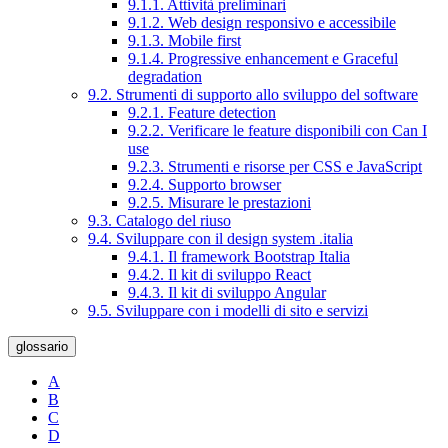
9.1.1. Attività preliminari
9.1.2. Web design responsivo e accessibile
9.1.3. Mobile first
9.1.4. Progressive enhancement e Graceful
degradation
9.2. Strumenti di supporto allo sviluppo del software
9.2.1. Feature detection
9.2.2. Verificare le feature disponibili con Can I
use
9.2.3. Strumenti e risorse per CSS e JavaScript
9.2.4. Supporto browser
9.2.5. Misurare le prestazioni
9.3. Catalogo del riuso
9.4. Sviluppare con il design system .italia
9.4.1. Il framework Bootstrap Italia
9.4.2. Il kit di sviluppo React
9.4.3. Il kit di sviluppo Angular
9.5. Sviluppare con i modelli di sito e servizi
glossario
A
B
C
D