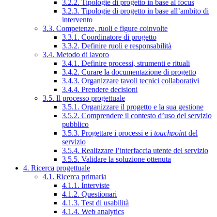
3.2.2. Tipologie di progetto in base al focus
3.2.3. Tipologie di progetto in base all’ambito di
intervento
3.3. Competenze, ruoli e figure coinvolte
3.3.1. Coordinatore di progetto
3.3.2. Definire ruoli e responsabilità
3.4. Metodo di lavoro
3.4.1. Definire processi, strumenti e rituali
3.4.2. Curare la documentazione di progetto
3.4.3. Organizzare tavoli tecnici collaborativi
3.4.4. Prendere decisioni
3.5. Il processo progettuale
3.5.1. Organizzare il progetto e la sua gestione
3.5.2. Comprendere il contesto d’uso del servizio
pubblico
3.5.3. Progettare i processi e i
touchpoint
del
servizio
3.5.4. Realizzare l’interfaccia utente del servizio
3.5.5. Validare la soluzione ottenuta
4. Ricerca progettuale
4.1. Ricerca primaria
4.1.1. Interviste
4.1.2. Questionari
4.1.3. Test di usabilità
4.1.4. Web analytics