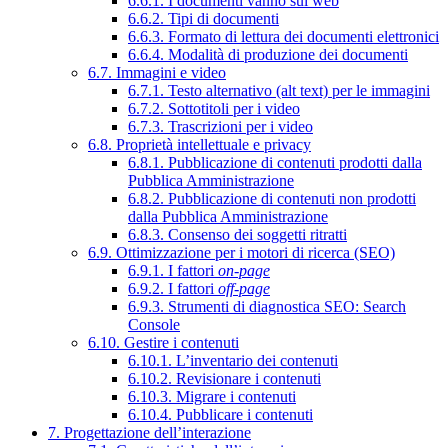
6.6.1. I documenti vanno sul web
6.6.2. Tipi di documenti
6.6.3. Formato di lettura dei documenti elettronici
6.6.4. Modalità di produzione dei documenti
6.7. Immagini e video
6.7.1. Testo alternativo (alt text) per le immagini
6.7.2. Sottotitoli per i video
6.7.3. Trascrizioni per i video
6.8. Proprietà intellettuale e privacy
6.8.1. Pubblicazione di contenuti prodotti dalla
Pubblica Amministrazione
6.8.2. Pubblicazione di contenuti non prodotti
dalla Pubblica Amministrazione
6.8.3. Consenso dei soggetti ritratti
6.9. Ottimizzazione per i motori di ricerca (SEO)
6.9.1. I fattori
on-page
6.9.2. I fattori
off-page
6.9.3. Strumenti di diagnostica SEO: Search
Console
6.10. Gestire i contenuti
6.10.1. L’inventario dei contenuti
6.10.2. Revisionare i contenuti
6.10.3. Migrare i contenuti
6.10.4. Pubblicare i contenuti
7. Progettazione dell’interazione