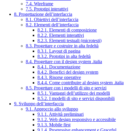
7.4. Wireframe
7.5. Prototipi interattivi
8. Progettazione dell’interfaccia
8.1. Obiettivi dell’interfaccia
8.2. Elementi dell’interfaccia
8.2.1. Elementi di composizione
8.2.2. Elementi interattivi
8.2.3. Elementi testuali (microtesti)
8.3. Progettare e costruire in alta fedeltà
8.3.1. Layout di pagina
8.3.2. Prototipi in alta fedeltà
8.4. Progettare con il design system .italia
8.4.1. Documentazione
8.4.2. Benefici del design system
8.4.3. Risorse operative
8.4.4. Come contribuire al design system .italia
8.5. Progettare con i modelli di sito e servizi
8.5.1. Vantaggi dell’utilizzo dei modelli
8.5.2. I modelli di sito e servizi disponibili
9. Sviluppo dell’interfaccia
9.1. Approccio allo sviluppo
9.1.1. Attività preliminari
9.1.2. Web design responsivo e accessibile
9.1.3. Mobile first
9.1.4. Progressive enhancement e Graceful