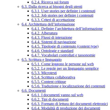
6.2.4. Ricerca sui forum
6.3. Dalla ricerca ai bisogni degli utenti
6.3.1. User stories per definire i contenuti
6.3.2. Job stories per definire i contenuti
6.3.3. Criteri di accettazione
6.4. Architettura dell’informazione
6.4.1. Definire l’architettura dell’informazione
6.4.2. Alberatura
6.4.3. Flussi di interazione
6.4.4. Sistemi di navigazione
6.4.5. Tipologie di contenuto (content type)
6.4.6. Ontologie e standard
6.4.7. Vocabolari controllati e tassonomie
6.5. Scrittura e linguaggio
6.5.1. Come leggono le persone sul web
6.5.2. Le regole per un linguaggio semplice
6.5.3. Microtesti
6.5.4. Scrittura collaborativa
6.5.5. Content critique
6.5.6. Traduzione e localizzazione dei contenuti
6.6. Documenti
6.6.1. I documenti vanno sul web
6.6.2. Tipi di documenti
6.6.3. Formato di lettura dei documenti elettronici
6.6.4. Modalità di produzione dei documenti