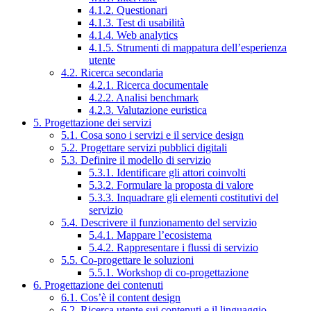
4.1.2. Questionari
4.1.3. Test di usabilità
4.1.4. Web analytics
4.1.5. Strumenti di mappatura dell’esperienza
utente
4.2. Ricerca secondaria
4.2.1. Ricerca documentale
4.2.2. Analisi benchmark
4.2.3. Valutazione euristica
5. Progettazione dei servizi
5.1. Cosa sono i servizi e il service design
5.2. Progettare servizi pubblici digitali
5.3. Definire il modello di servizio
5.3.1. Identificare gli attori coinvolti
5.3.2. Formulare la proposta di valore
5.3.3. Inquadrare gli elementi costitutivi del
servizio
5.4. Descrivere il funzionamento del servizio
5.4.1. Mappare l’ecosistema
5.4.2. Rappresentare i flussi di servizio
5.5. Co-progettare le soluzioni
5.5.1. Workshop di co-progettazione
6. Progettazione dei contenuti
6.1. Cos’è il content design
6.2. Ricerca utente sui contenuti e il linguaggio