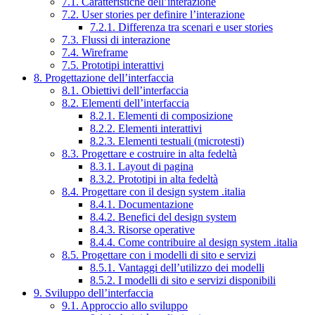
7.1. Caratteristiche dell’interazione
7.2. User stories per definire l’interazione
7.2.1. Differenza tra scenari e user stories
7.3. Flussi di interazione
7.4. Wireframe
7.5. Prototipi interattivi
8. Progettazione dell’interfaccia
8.1. Obiettivi dell’interfaccia
8.2. Elementi dell’interfaccia
8.2.1. Elementi di composizione
8.2.2. Elementi interattivi
8.2.3. Elementi testuali (microtesti)
8.3. Progettare e costruire in alta fedeltà
8.3.1. Layout di pagina
8.3.2. Prototipi in alta fedeltà
8.4. Progettare con il design system .italia
8.4.1. Documentazione
8.4.2. Benefici del design system
8.4.3. Risorse operative
8.4.4. Come contribuire al design system .italia
8.5. Progettare con i modelli di sito e servizi
8.5.1. Vantaggi dell’utilizzo dei modelli
8.5.2. I modelli di sito e servizi disponibili
9. Sviluppo dell’interfaccia
9.1. Approccio allo sviluppo