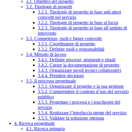
3.1. Obiettivi del progetto
3.2. Tipologie di progetti
3.2.1. Tipologie di progetto in base agli attori
coinvolti nel servizio
3.2.2. Tipologie di progetto in base al focus
3.2.3. Tipologie di progetto in base all’ambito di
intervento
3.3. Competenze, ruoli e figure coinvolte
3.3.1. Coordinatore di progetto
3.3.2. Definire ruoli e responsabilità
3.4. Metodo di lavoro
3.4.1. Definire processi, strumenti e rituali
3.4.2. Curare la documentazione di progetto
3.4.3. Organizzare tavoli tecnici collaborativi
3.4.4. Prendere decisioni
3.5. Il processo progettuale
3.5.1. Organizzare il progetto e la sua gestione
3.5.2. Comprendere il contesto d’uso del servizio
pubblico
3.5.3. Progettare i processi e i
touchpoint
del
servizio
3.5.4. Realizzare l’interfaccia utente del servizio
3.5.5. Validare la soluzione ottenuta
4. Ricerca progettuale
4.1. Ricerca primaria