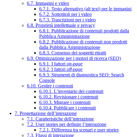
6.7. Immagini e video
6.7.1. Testo alternativo (alt text) per le immagini
6.7.2. Sottotitoli per i video
6.7.3. Trascrizioni per i video
6.8. Proprietà intellettuale e privacy
6.8.1. Pubblicazione di contenuti prodotti dalla
Pubblica Amministrazione
6.8.2. Pubblicazione di contenuti non prodotti
dalla Pubblica Amministrazione
6.8.3. Consenso dei soggetti ritratti
6.9. Ottimizzazione per i motori di ricerca (SEO)
6.9.1. I fattori
on-page
6.9.2. I fattori
off-page
6.9.3. Strumenti di diagnostica SEO: Search
Console
6.10. Gestire i contenuti
6.10.1. L’inventario dei contenuti
6.10.2. Revisionare i contenuti
6.10.3. Migrare i contenuti
6.10.4. Pubblicare i contenuti
7. Progettazione dell’interazione
7.1. Caratteristiche dell’interazione
7.2. User stories per definire l’interazione
7.2.1. Differenza tra scenari e user stories
7.3. Flussi di interazione