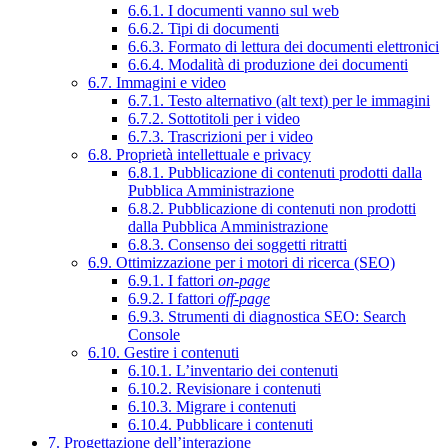
6.6.1. I documenti vanno sul web
6.6.2. Tipi di documenti
6.6.3. Formato di lettura dei documenti elettronici
6.6.4. Modalità di produzione dei documenti
6.7. Immagini e video
6.7.1. Testo alternativo (alt text) per le immagini
6.7.2. Sottotitoli per i video
6.7.3. Trascrizioni per i video
6.8. Proprietà intellettuale e privacy
6.8.1. Pubblicazione di contenuti prodotti dalla
Pubblica Amministrazione
6.8.2. Pubblicazione di contenuti non prodotti
dalla Pubblica Amministrazione
6.8.3. Consenso dei soggetti ritratti
6.9. Ottimizzazione per i motori di ricerca (SEO)
6.9.1. I fattori
on-page
6.9.2. I fattori
off-page
6.9.3. Strumenti di diagnostica SEO: Search
Console
6.10. Gestire i contenuti
6.10.1. L’inventario dei contenuti
6.10.2. Revisionare i contenuti
6.10.3. Migrare i contenuti
6.10.4. Pubblicare i contenuti
7. Progettazione dell’interazione