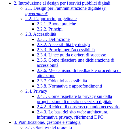
2. Introduzione al design per i servizi pubblici digitali
2.1. Design per l’amministrazione digitale (
e-
government
)
2.2. L’approccio progettuale
2.2.1. Buone pratiche
2.2.2. Principi
2.3. Accessibilità
2.3.1. Definizione
2.3.2. Accessibilità by design
2.3.3. Principi per l’accessibilità
2.3.4. Linee guida e criteri di successo
2.3.5. Come rilasciare una dichiarazione di
accessibilità
2.3.6. Meccanismo di feedback e procedura di
attuazione
2.3.7. Obiettivi accessibilità
2.3.8. Normativa e approfondimenti
2.4. Privacy
2.4.1. Come rispettare la privacy sin dalla
progettazione di un sito o servizio digitale
2.4.2. Richiedi il consenso quando necessario
2.4.3. Le basi del sito web: architettura,
informativa privacy, riferimenti DPO
3. Pianificazione, gestione e strategia
3.1. Obiettivi del progetto