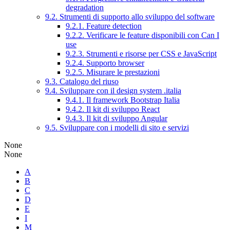
degradation
9.2. Strumenti di supporto allo sviluppo del software
9.2.1. Feature detection
9.2.2. Verificare le feature disponibili con Can I
use
9.2.3. Strumenti e risorse per CSS e JavaScript
9.2.4. Supporto browser
9.2.5. Misurare le prestazioni
9.3. Catalogo del riuso
9.4. Sviluppare con il design system .italia
9.4.1. Il framework Bootstrap Italia
9.4.2. Il kit di sviluppo React
9.4.3. Il kit di sviluppo Angular
9.5. Sviluppare con i modelli di sito e servizi
None
None
A
B
C
D
E
I
M