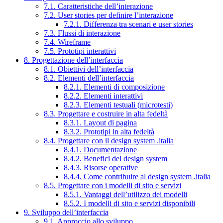
7.1. Caratteristiche dell’interazione
7.2. User stories per definire l’interazione
7.2.1. Differenza tra scenari e user stories
7.3. Flussi di interazione
7.4. Wireframe
7.5. Prototipi interattivi
8. Progettazione dell’interfaccia
8.1. Obiettivi dell’interfaccia
8.2. Elementi dell’interfaccia
8.2.1. Elementi di composizione
8.2.2. Elementi interattivi
8.2.3. Elementi testuali (microtesti)
8.3. Progettare e costruire in alta fedeltà
8.3.1. Layout di pagina
8.3.2. Prototipi in alta fedeltà
8.4. Progettare con il design system .italia
8.4.1. Documentazione
8.4.2. Benefici del design system
8.4.3. Risorse operative
8.4.4. Come contribuire al design system .italia
8.5. Progettare con i modelli di sito e servizi
8.5.1. Vantaggi dell’utilizzo dei modelli
8.5.2. I modelli di sito e servizi disponibili
9. Sviluppo dell’interfaccia
9.1. Approccio allo sviluppo