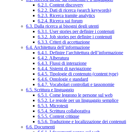
6.2.1. Content discovery
6.2.2. Dati di ricerca (search keywords)
6.2.3. Ricerca tramite analytics
6.2.4. Ricerca sui forum
6.3. Dalla ricerca ai bisogni degli utenti
6.3.1. User stories per definire i contenuti
6.3.2. Job stories per definire i contenuti
6.3.3. Criteri di accettazione
6.4. Architettura dell’informazione
6.4.1. Definire l’architettura dell’informazione
6.4.2. Alberatura
6.4.3. Flussi di interazione
6.4.4. Sistemi di navigazione
6.4.5. Tipologie di contenuto (content type)
6.4.6. Ontologie e standard
6.4.7. Vocabolari controllati e tassonomie
6.5. Scrittura e linguaggio
6.5.1. Come leggono le persone sul web
6.5.2. Le regole per un linguaggio semplice
6.5.3. Microtesti
6.5.4. Scrittura collaborativa
6.5.5. Content critique
6.5.6. Traduzione e localizzazione dei contenuti
6.6. Documenti