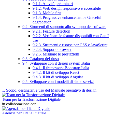
9.1.1. Attività preliminari
9.1.2. Web design responsivo e accessibile
9.1.3. Mobile first
9.1.4. Progressive enhancement e Graceful
degradation
9.2. Strumenti di supporto allo sviluppo del software
9.2.1. Feature detection
9.2.2. Verificare le feature disponibili con Can I
use
9.2.3. Strumenti e risorse per CSS e JavaScript
9.2.4. Supporto browser
9.2.5. Misurare le prestazioni
9.3. Catalogo del riuso
9.4. Sviluppare con il design system .italia
9.4.1. Il framework Bootstrap Italia
9.4.2. Il kit di sviluppo React
9.4.3. Il kit di sviluppo Angular
9.5. Sviluppare con i modelli di sito e servizi
1. Scopo, destinatari e uso del Manuale operativo di design
Team per la Trasformazione Digitale
in collaborazione con
Agenzia per l'Italia Digitale