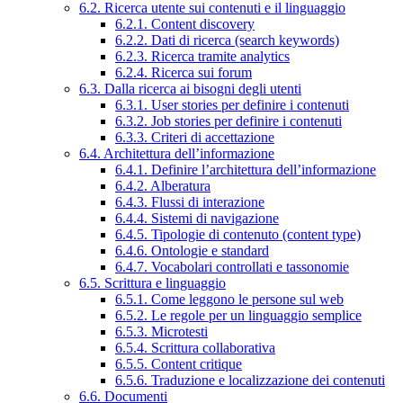
6.2. Ricerca utente sui contenuti e il linguaggio
6.2.1. Content discovery
6.2.2. Dati di ricerca (search keywords)
6.2.3. Ricerca tramite analytics
6.2.4. Ricerca sui forum
6.3. Dalla ricerca ai bisogni degli utenti
6.3.1. User stories per definire i contenuti
6.3.2. Job stories per definire i contenuti
6.3.3. Criteri di accettazione
6.4. Architettura dell’informazione
6.4.1. Definire l’architettura dell’informazione
6.4.2. Alberatura
6.4.3. Flussi di interazione
6.4.4. Sistemi di navigazione
6.4.5. Tipologie di contenuto (content type)
6.4.6. Ontologie e standard
6.4.7. Vocabolari controllati e tassonomie
6.5. Scrittura e linguaggio
6.5.1. Come leggono le persone sul web
6.5.2. Le regole per un linguaggio semplice
6.5.3. Microtesti
6.5.4. Scrittura collaborativa
6.5.5. Content critique
6.5.6. Traduzione e localizzazione dei contenuti
6.6. Documenti