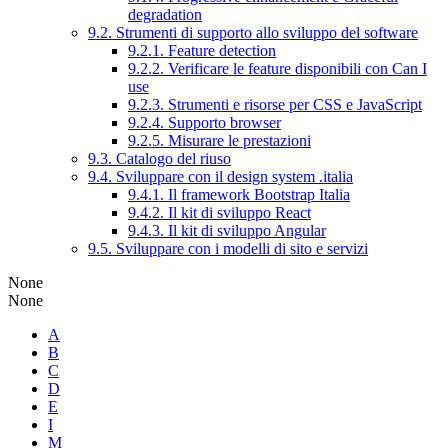
degradation
9.2. Strumenti di supporto allo sviluppo del software
9.2.1. Feature detection
9.2.2. Verificare le feature disponibili con Can I
use
9.2.3. Strumenti e risorse per CSS e JavaScript
9.2.4. Supporto browser
9.2.5. Misurare le prestazioni
9.3. Catalogo del riuso
9.4. Sviluppare con il design system .italia
9.4.1. Il framework Bootstrap Italia
9.4.2. Il kit di sviluppo React
9.4.3. Il kit di sviluppo Angular
9.5. Sviluppare con i modelli di sito e servizi
None
None
A
B
C
D
E
I
M