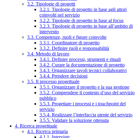
3.2. Tipologie di progetti
3.2.1. Tipologie di progetto in base agli attori
coinvolti nel servizio
3.2.2. Tipologie di progetto in base al focus
3.2.3. Tipologie di progetto in base all’ambito di
intervento
3.3. Competenze, ruoli e figure coinvolte
3.3.1. Coordinatore di progetto
3.3.2. Definire ruoli e responsabilità
3.4. Metodo di lavoro
3.4.1. Definire processi, strumenti e rituali
3.4.2. Curare la documentazione di progetto
3.4.3. Organizzare tavoli tecnici collaborativi
3.4.4. Prendere decisioni
3.5. Il processo progettuale
3.5.1. Organizzare il progetto e la sua gestione
3.5.2. Comprendere il contesto d’uso del servizio
pubblico
3.5.3. Progettare i processi e i
touchpoint
del
servizio
3.5.4. Realizzare l’interfaccia utente del servizio
3.5.5. Validare la soluzione ottenuta
4. Ricerca progettuale
4.1. Ricerca primaria
4.1.1. Interviste