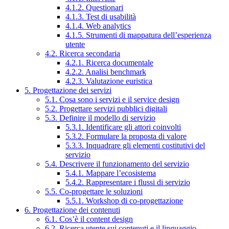
4.1.2. Questionari
4.1.3. Test di usabilità
4.1.4. Web analytics
4.1.5. Strumenti di mappatura dell’esperienza
utente
4.2. Ricerca secondaria
4.2.1. Ricerca documentale
4.2.2. Analisi benchmark
4.2.3. Valutazione euristica
5. Progettazione dei servizi
5.1. Cosa sono i servizi e il service design
5.2. Progettare servizi pubblici digitali
5.3. Definire il modello di servizio
5.3.1. Identificare gli attori coinvolti
5.3.2. Formulare la proposta di valore
5.3.3. Inquadrare gli elementi costitutivi del
servizio
5.4. Descrivere il funzionamento del servizio
5.4.1. Mappare l’ecosistema
5.4.2. Rappresentare i flussi di servizio
5.5. Co-progettare le soluzioni
5.5.1. Workshop di co-progettazione
6. Progettazione dei contenuti
6.1. Cos’è il content design
6.2. Ricerca utente sui contenuti e il linguaggio