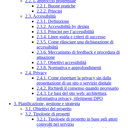
2.2. L’approccio progettuale
2.2.1. Buone pratiche
2.2.2. Principi
2.3. Accessibilità
2.3.1. Definizione
2.3.2. Accessibilità by design
2.3.3. Principi per l’accessibilità
2.3.4. Linee guida e criteri di successo
2.3.5. Come rilasciare una dichiarazione di
accessibilità
2.3.6. Meccanismo di feedback e procedura di
attuazione
2.3.7. Obiettivi accessibilità
2.3.8. Normativa e approfondimenti
2.4. Privacy
2.4.1. Come rispettare la privacy sin dalla
progettazione di un sito o servizio digitale
2.4.2. Richiedi il consenso quando necessario
2.4.3. Le basi del sito web: architettura,
informativa privacy, riferimenti DPO
3. Pianificazione, gestione e strategia
3.1. Obiettivi del progetto
3.2. Tipologie di progetti
3.2.1. Tipologie di progetto in base agli attori
coinvolti nel servizio