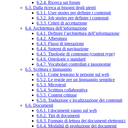
6.2.4. Ricerca sui forum
6.3. Dalla ricerca ai bisogni degli utenti
6.3.1. User stories per definire i contenuti
6.3.2. Job stories per definire i contenuti
6.3.3. Criteri di accettazione
6.4. Architettura dell’informazione
6.4.1. Definire l’architettura dell’informazione
6.4.2. Alberatura
6.4.3. Flussi di interazione
6.4.4. Sistemi di navigazione
6.4.5. Tipologie di contenuto (content type)
6.4.6. Ontologie e standard
6.4.7. Vocabolari controllati e tassonomie
6.5. Scrittura e linguaggio
6.5.1. Come leggono le persone sul web
6.5.2. Le regole per un linguaggio semplice
6.5.3. Microtesti
6.5.4. Scrittura collaborativa
6.5.5. Content critique
6.5.6. Traduzione e localizzazione dei contenuti
6.6. Documenti
6.6.1. I documenti vanno sul web
6.6.2. Tipi di documenti
6.6.3. Formato di lettura dei documenti elettronici
6.6.4. Modalità di produzione dei documenti