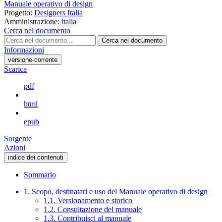
Manuale operativo di design
Progetto:
Designers Italia
Amministrazione:
italia
Cerca nel documento
Cerca nel documento
Informazioni
versione-corrente
Scarica
pdf
html
epub
Sorgente
Azioni
indice dei contenuti
Sommario
1. Scopo, destinatari e uso del Manuale operativo di design
1.1. Versionamento e storico
1.2. Consultazione del manuale
1.3. Contribuisci al manuale