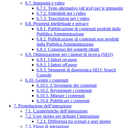
6.7. Immagini e video
6.7.1. Testo alternativo (alt text) per le immagini
6.7.2. Sottotitoli per i video
6.7.3. Trascrizioni per i video
6.8. Proprietà intellettuale e privacy
6.8.1. Pubblicazione di contenuti prodotti dalla
Pubblica Amministrazione
6.8.2. Pubblicazione di contenuti non prodotti
dalla Pubblica Amministrazione
6.8.3. Consenso dei soggetti ritratti
6.9. Ottimizzazione per i motori di ricerca (SEO)
6.9.1. I fattori
on-page
6.9.2. I fattori
off-page
6.9.3. Strumenti di diagnostica SEO: Search
Console
6.10. Gestire i contenuti
6.10.1. L’inventario dei contenuti
6.10.2. Revisionare i contenuti
6.10.3. Migrare i contenuti
6.10.4. Pubblicare i contenuti
7. Progettazione dell’interazione
7.1. Caratteristiche dell’interazione
7.2. User stories per definire l’interazione
7.2.1. Differenza tra scenari e user stories
7.3. Flussi di interazione