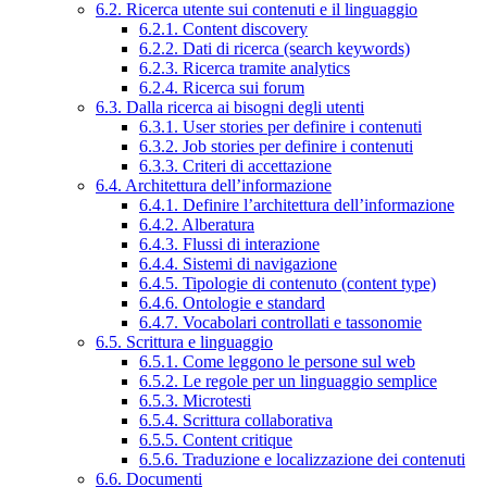
6.2. Ricerca utente sui contenuti e il linguaggio
6.2.1. Content discovery
6.2.2. Dati di ricerca (search keywords)
6.2.3. Ricerca tramite analytics
6.2.4. Ricerca sui forum
6.3. Dalla ricerca ai bisogni degli utenti
6.3.1. User stories per definire i contenuti
6.3.2. Job stories per definire i contenuti
6.3.3. Criteri di accettazione
6.4. Architettura dell’informazione
6.4.1. Definire l’architettura dell’informazione
6.4.2. Alberatura
6.4.3. Flussi di interazione
6.4.4. Sistemi di navigazione
6.4.5. Tipologie di contenuto (content type)
6.4.6. Ontologie e standard
6.4.7. Vocabolari controllati e tassonomie
6.5. Scrittura e linguaggio
6.5.1. Come leggono le persone sul web
6.5.2. Le regole per un linguaggio semplice
6.5.3. Microtesti
6.5.4. Scrittura collaborativa
6.5.5. Content critique
6.5.6. Traduzione e localizzazione dei contenuti
6.6. Documenti