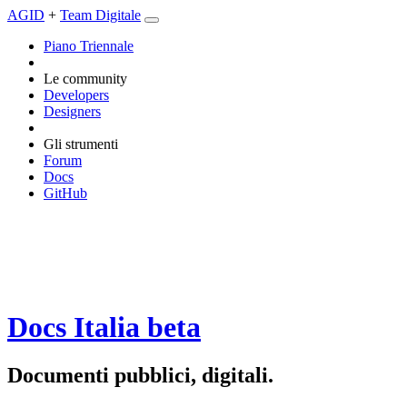
AGID
+
Team Digitale
Piano Triennale
Le community
Developers
Designers
Gli strumenti
Forum
Docs
GitHub
Docs Italia
beta
Documenti pubblici, digitali.