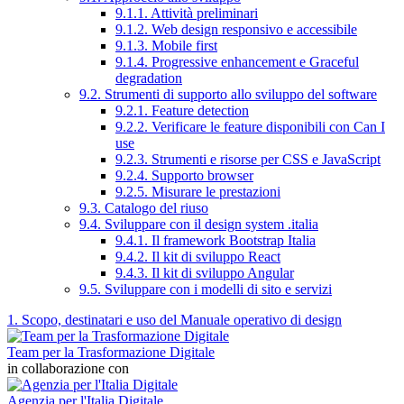
9.1.1. Attività preliminari
9.1.2. Web design responsivo e accessibile
9.1.3. Mobile first
9.1.4. Progressive enhancement e Graceful
degradation
9.2. Strumenti di supporto allo sviluppo del software
9.2.1. Feature detection
9.2.2. Verificare le feature disponibili con Can I
use
9.2.3. Strumenti e risorse per CSS e JavaScript
9.2.4. Supporto browser
9.2.5. Misurare le prestazioni
9.3. Catalogo del riuso
9.4. Sviluppare con il design system .italia
9.4.1. Il framework Bootstrap Italia
9.4.2. Il kit di sviluppo React
9.4.3. Il kit di sviluppo Angular
9.5. Sviluppare con i modelli di sito e servizi
1. Scopo, destinatari e uso del Manuale operativo di design
Team per la Trasformazione Digitale
in collaborazione con
Agenzia per l'Italia Digitale