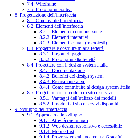
7.4. Wireframe
7.5. Prototipi interattivi
8. Progettazione dell’interfaccia
8.1. Obiettivi dell’interfaccia
8.2. Elementi dell’interfaccia
8.2.1. Elementi di composizione
8.2.2. Elementi interattivi
8.2.3. Elementi testuali (microtesti)
8.3. Progettare e costruire in alta fedeltà
8.3.1. Layout di pagina
8.3.2. Prototipi in alta fedeltà
8.4. Progettare con il design system .italia
8.4.1. Documentazione
8.4.2. Benefici del design system
8.4.3. Risorse operative
8.4.4. Come contribuire al design system .italia
8.5. Progettare con i modelli di sito e servizi
8.5.1. Vantaggi dell’utilizzo dei modelli
8.5.2. I modelli di sito e servizi disponibili
9. Sviluppo dell’interfaccia
9.1. Approccio allo sviluppo
9.1.1. Attività preliminari
9.1.2. Web design responsivo e accessibile
9.1.3. Mobile first
9.1.4. Progressive enhancement e Graceful