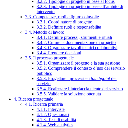
3.2.2. Tipologie di progetto in base al focus
3.2.3. Tipologie di progetto in base all’ambito di
intervento
3.3. Competenze, ruoli e figure coinvolte
3.3.1. Coordinatore di progetto
3.3.2. Definire ruoli e responsabilità
3.4. Metodo di lavoro
3.4.1. Definire processi, strumenti e rituali
3.4.2. Curare la documentazione di progetto
3.4.3. Organizzare tavoli tecnici collaborativi
3.4.4. Prendere decisioni
3.5. Il processo progettuale
3.5.1. Organizzare il progetto e la sua gestione
3.5.2. Comprendere il contesto d’uso del servizio
pubblico
3.5.3. Progettare i processi e i
touchpoint
del
servizio
3.5.4. Realizzare l’interfaccia utente del servizio
3.5.5. Validare la soluzione ottenuta
4. Ricerca progettuale
4.1. Ricerca primaria
4.1.1. Interviste
4.1.2. Questionari
4.1.3. Test di usabilità
4.1.4. Web analytics