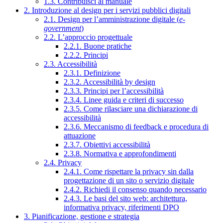
1.3. Contribuisci al manuale
2. Introduzione al design per i servizi pubblici digitali
2.1. Design per l’amministrazione digitale (
e-
government
)
2.2. L’approccio progettuale
2.2.1. Buone pratiche
2.2.2. Principi
2.3. Accessibilità
2.3.1. Definizione
2.3.2. Accessibilità by design
2.3.3. Principi per l’accessibilità
2.3.4. Linee guida e criteri di successo
2.3.5. Come rilasciare una dichiarazione di
accessibilità
2.3.6. Meccanismo di feedback e procedura di
attuazione
2.3.7. Obiettivi accessibilità
2.3.8. Normativa e approfondimenti
2.4. Privacy
2.4.1. Come rispettare la privacy sin dalla
progettazione di un sito o servizio digitale
2.4.2. Richiedi il consenso quando necessario
2.4.3. Le basi del sito web: architettura,
informativa privacy, riferimenti DPO
3. Pianificazione, gestione e strategia