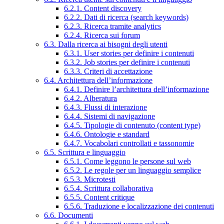
6.2.1. Content discovery
6.2.2. Dati di ricerca (search keywords)
6.2.3. Ricerca tramite analytics
6.2.4. Ricerca sui forum
6.3. Dalla ricerca ai bisogni degli utenti
6.3.1. User stories per definire i contenuti
6.3.2. Job stories per definire i contenuti
6.3.3. Criteri di accettazione
6.4. Architettura dell’informazione
6.4.1. Definire l’architettura dell’informazione
6.4.2. Alberatura
6.4.3. Flussi di interazione
6.4.4. Sistemi di navigazione
6.4.5. Tipologie di contenuto (content type)
6.4.6. Ontologie e standard
6.4.7. Vocabolari controllati e tassonomie
6.5. Scrittura e linguaggio
6.5.1. Come leggono le persone sul web
6.5.2. Le regole per un linguaggio semplice
6.5.3. Microtesti
6.5.4. Scrittura collaborativa
6.5.5. Content critique
6.5.6. Traduzione e localizzazione dei contenuti
6.6. Documenti