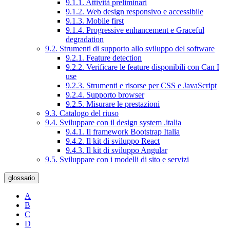
9.1.1. Attività preliminari
9.1.2. Web design responsivo e accessibile
9.1.3. Mobile first
9.1.4. Progressive enhancement e Graceful
degradation
9.2. Strumenti di supporto allo sviluppo del software
9.2.1. Feature detection
9.2.2. Verificare le feature disponibili con Can I
use
9.2.3. Strumenti e risorse per CSS e JavaScript
9.2.4. Supporto browser
9.2.5. Misurare le prestazioni
9.3. Catalogo del riuso
9.4. Sviluppare con il design system .italia
9.4.1. Il framework Bootstrap Italia
9.4.2. Il kit di sviluppo React
9.4.3. Il kit di sviluppo Angular
9.5. Sviluppare con i modelli di sito e servizi
glossario
A
B
C
D