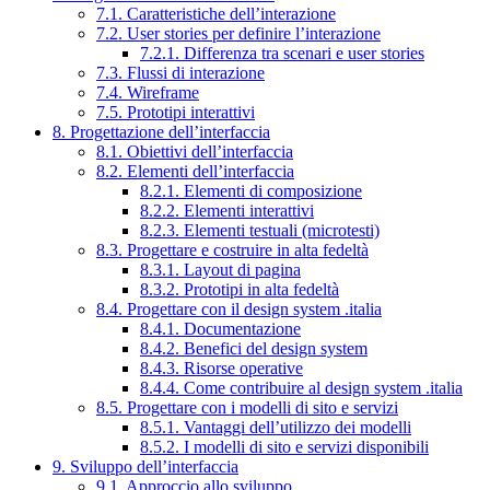
7.1. Caratteristiche dell’interazione
7.2. User stories per definire l’interazione
7.2.1. Differenza tra scenari e user stories
7.3. Flussi di interazione
7.4. Wireframe
7.5. Prototipi interattivi
8. Progettazione dell’interfaccia
8.1. Obiettivi dell’interfaccia
8.2. Elementi dell’interfaccia
8.2.1. Elementi di composizione
8.2.2. Elementi interattivi
8.2.3. Elementi testuali (microtesti)
8.3. Progettare e costruire in alta fedeltà
8.3.1. Layout di pagina
8.3.2. Prototipi in alta fedeltà
8.4. Progettare con il design system .italia
8.4.1. Documentazione
8.4.2. Benefici del design system
8.4.3. Risorse operative
8.4.4. Come contribuire al design system .italia
8.5. Progettare con i modelli di sito e servizi
8.5.1. Vantaggi dell’utilizzo dei modelli
8.5.2. I modelli di sito e servizi disponibili
9. Sviluppo dell’interfaccia
9.1. Approccio allo sviluppo