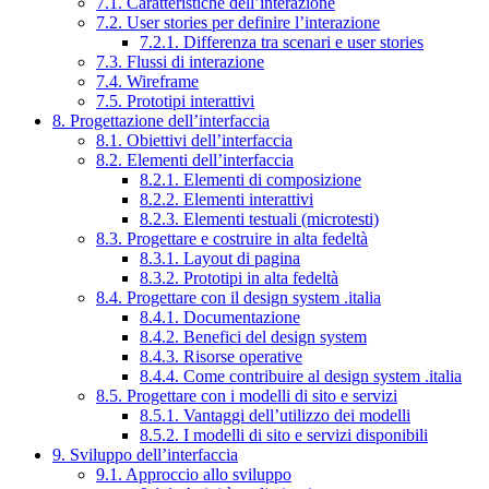
7.1. Caratteristiche dell’interazione
7.2. User stories per definire l’interazione
7.2.1. Differenza tra scenari e user stories
7.3. Flussi di interazione
7.4. Wireframe
7.5. Prototipi interattivi
8. Progettazione dell’interfaccia
8.1. Obiettivi dell’interfaccia
8.2. Elementi dell’interfaccia
8.2.1. Elementi di composizione
8.2.2. Elementi interattivi
8.2.3. Elementi testuali (microtesti)
8.3. Progettare e costruire in alta fedeltà
8.3.1. Layout di pagina
8.3.2. Prototipi in alta fedeltà
8.4. Progettare con il design system .italia
8.4.1. Documentazione
8.4.2. Benefici del design system
8.4.3. Risorse operative
8.4.4. Come contribuire al design system .italia
8.5. Progettare con i modelli di sito e servizi
8.5.1. Vantaggi dell’utilizzo dei modelli
8.5.2. I modelli di sito e servizi disponibili
9. Sviluppo dell’interfaccia
9.1. Approccio allo sviluppo