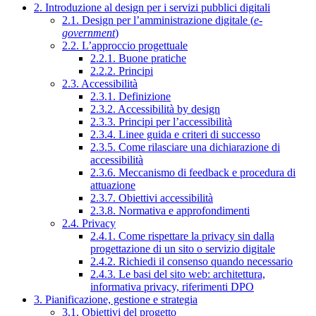
2. Introduzione al design per i servizi pubblici digitali
2.1. Design per l’amministrazione digitale (
e-
government
)
2.2. L’approccio progettuale
2.2.1. Buone pratiche
2.2.2. Principi
2.3. Accessibilità
2.3.1. Definizione
2.3.2. Accessibilità by design
2.3.3. Principi per l’accessibilità
2.3.4. Linee guida e criteri di successo
2.3.5. Come rilasciare una dichiarazione di
accessibilità
2.3.6. Meccanismo di feedback e procedura di
attuazione
2.3.7. Obiettivi accessibilità
2.3.8. Normativa e approfondimenti
2.4. Privacy
2.4.1. Come rispettare la privacy sin dalla
progettazione di un sito o servizio digitale
2.4.2. Richiedi il consenso quando necessario
2.4.3. Le basi del sito web: architettura,
informativa privacy, riferimenti DPO
3. Pianificazione, gestione e strategia
3.1. Obiettivi del progetto