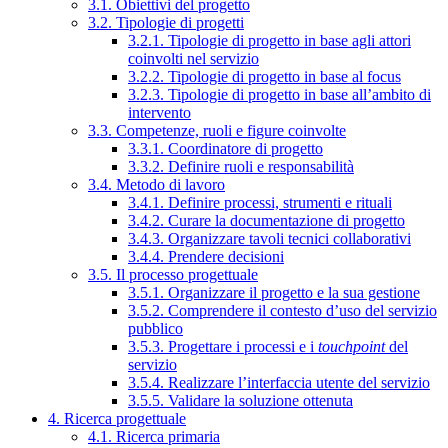
3.1. Obiettivi del progetto
3.2. Tipologie di progetti
3.2.1. Tipologie di progetto in base agli attori
coinvolti nel servizio
3.2.2. Tipologie di progetto in base al focus
3.2.3. Tipologie di progetto in base all’ambito di
intervento
3.3. Competenze, ruoli e figure coinvolte
3.3.1. Coordinatore di progetto
3.3.2. Definire ruoli e responsabilità
3.4. Metodo di lavoro
3.4.1. Definire processi, strumenti e rituali
3.4.2. Curare la documentazione di progetto
3.4.3. Organizzare tavoli tecnici collaborativi
3.4.4. Prendere decisioni
3.5. Il processo progettuale
3.5.1. Organizzare il progetto e la sua gestione
3.5.2. Comprendere il contesto d’uso del servizio
pubblico
3.5.3. Progettare i processi e i
touchpoint
del
servizio
3.5.4. Realizzare l’interfaccia utente del servizio
3.5.5. Validare la soluzione ottenuta
4. Ricerca progettuale
4.1. Ricerca primaria