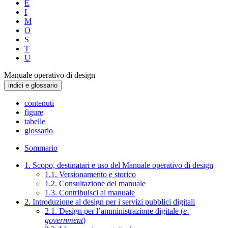
E
I
M
O
S
T
U
Manuale operativo di design
indici e glossario
contenuti
figure
tabelle
glossario
Sommario
1. Scopo, destinatari e uso del Manuale operativo di design
1.1. Versionamento e storico
1.2. Consultazione del manuale
1.3. Contribuisci al manuale
2. Introduzione al design per i servizi pubblici digitali
2.1. Design per l’amministrazione digitale (
e-
government
)