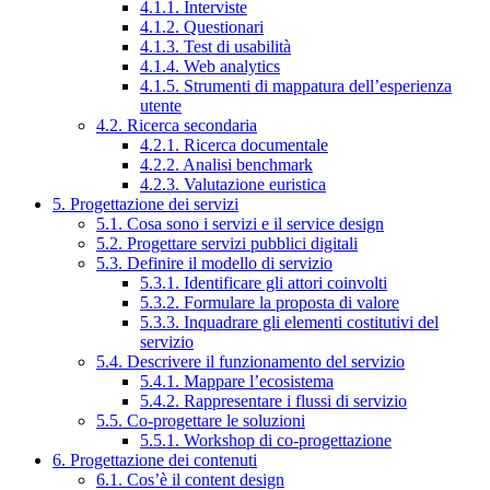
4.1.1. Interviste
4.1.2. Questionari
4.1.3. Test di usabilità
4.1.4. Web analytics
4.1.5. Strumenti di mappatura dell’esperienza
utente
4.2. Ricerca secondaria
4.2.1. Ricerca documentale
4.2.2. Analisi benchmark
4.2.3. Valutazione euristica
5. Progettazione dei servizi
5.1. Cosa sono i servizi e il service design
5.2. Progettare servizi pubblici digitali
5.3. Definire il modello di servizio
5.3.1. Identificare gli attori coinvolti
5.3.2. Formulare la proposta di valore
5.3.3. Inquadrare gli elementi costitutivi del
servizio
5.4. Descrivere il funzionamento del servizio
5.4.1. Mappare l’ecosistema
5.4.2. Rappresentare i flussi di servizio
5.5. Co-progettare le soluzioni
5.5.1. Workshop di co-progettazione
6. Progettazione dei contenuti
6.1. Cos’è il content design