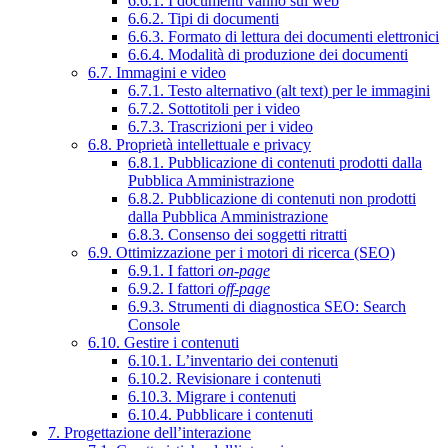
6.6.1. I documenti vanno sul web
6.6.2. Tipi di documenti
6.6.3. Formato di lettura dei documenti elettronici
6.6.4. Modalità di produzione dei documenti
6.7. Immagini e video
6.7.1. Testo alternativo (alt text) per le immagini
6.7.2. Sottotitoli per i video
6.7.3. Trascrizioni per i video
6.8. Proprietà intellettuale e privacy
6.8.1. Pubblicazione di contenuti prodotti dalla
Pubblica Amministrazione
6.8.2. Pubblicazione di contenuti non prodotti
dalla Pubblica Amministrazione
6.8.3. Consenso dei soggetti ritratti
6.9. Ottimizzazione per i motori di ricerca (SEO)
6.9.1. I fattori
on-page
6.9.2. I fattori
off-page
6.9.3. Strumenti di diagnostica SEO: Search
Console
6.10. Gestire i contenuti
6.10.1. L’inventario dei contenuti
6.10.2. Revisionare i contenuti
6.10.3. Migrare i contenuti
6.10.4. Pubblicare i contenuti
7. Progettazione dell’interazione