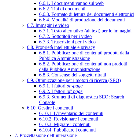
6.6.1. I documenti vanno sul web
6.6.2. Tipi di documenti
6.6.3. Formato di lettura dei documenti elettronici
6.6.4. Modalità di produzione dei documenti
6.7. Immagini e video
6.7.1. Testo alternativo (alt text) per le immagini
6.7.2. Sottotitoli per i video
6.7.3. Trascrizioni per i video
6.8. Proprietà intellettuale e privacy
6.8.1. Pubblicazione di contenuti prodotti dalla
Pubblica Amministrazione
6.8.2. Pubblicazione di contenuti non prodotti
dalla Pubblica Amministrazione
6.8.3. Consenso dei soggetti ritratti
6.9. Ottimizzazione per i motori di ricerca (SEO)
6.9.1. I fattori
on-page
6.9.2. I fattori
off-page
6.9.3. Strumenti di diagnostica SEO: Search
Console
6.10. Gestire i contenuti
6.10.1. L’inventario dei contenuti
6.10.2. Revisionare i contenuti
6.10.3. Migrare i contenuti
6.10.4. Pubblicare i contenuti
7. Progettazione dell’interazione