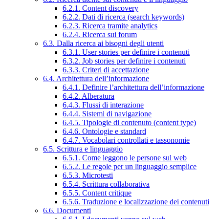
6.2.1. Content discovery
6.2.2. Dati di ricerca (search keywords)
6.2.3. Ricerca tramite analytics
6.2.4. Ricerca sui forum
6.3. Dalla ricerca ai bisogni degli utenti
6.3.1. User stories per definire i contenuti
6.3.2. Job stories per definire i contenuti
6.3.3. Criteri di accettazione
6.4. Architettura dell’informazione
6.4.1. Definire l’architettura dell’informazione
6.4.2. Alberatura
6.4.3. Flussi di interazione
6.4.4. Sistemi di navigazione
6.4.5. Tipologie di contenuto (content type)
6.4.6. Ontologie e standard
6.4.7. Vocabolari controllati e tassonomie
6.5. Scrittura e linguaggio
6.5.1. Come leggono le persone sul web
6.5.2. Le regole per un linguaggio semplice
6.5.3. Microtesti
6.5.4. Scrittura collaborativa
6.5.5. Content critique
6.5.6. Traduzione e localizzazione dei contenuti
6.6. Documenti