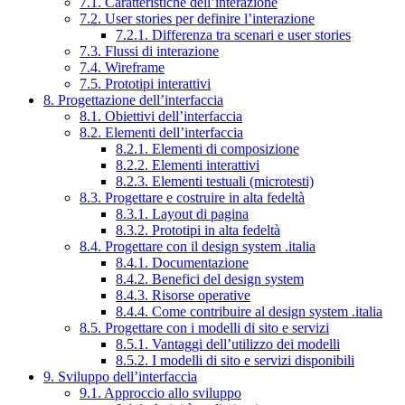
7.1. Caratteristiche dell’interazione
7.2. User stories per definire l’interazione
7.2.1. Differenza tra scenari e user stories
7.3. Flussi di interazione
7.4. Wireframe
7.5. Prototipi interattivi
8. Progettazione dell’interfaccia
8.1. Obiettivi dell’interfaccia
8.2. Elementi dell’interfaccia
8.2.1. Elementi di composizione
8.2.2. Elementi interattivi
8.2.3. Elementi testuali (microtesti)
8.3. Progettare e costruire in alta fedeltà
8.3.1. Layout di pagina
8.3.2. Prototipi in alta fedeltà
8.4. Progettare con il design system .italia
8.4.1. Documentazione
8.4.2. Benefici del design system
8.4.3. Risorse operative
8.4.4. Come contribuire al design system .italia
8.5. Progettare con i modelli di sito e servizi
8.5.1. Vantaggi dell’utilizzo dei modelli
8.5.2. I modelli di sito e servizi disponibili
9. Sviluppo dell’interfaccia
9.1. Approccio allo sviluppo