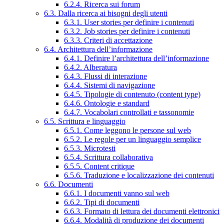
6.2.4. Ricerca sui forum
6.3. Dalla ricerca ai bisogni degli utenti
6.3.1. User stories per definire i contenuti
6.3.2. Job stories per definire i contenuti
6.3.3. Criteri di accettazione
6.4. Architettura dell’informazione
6.4.1. Definire l’architettura dell’informazione
6.4.2. Alberatura
6.4.3. Flussi di interazione
6.4.4. Sistemi di navigazione
6.4.5. Tipologie di contenuto (content type)
6.4.6. Ontologie e standard
6.4.7. Vocabolari controllati e tassonomie
6.5. Scrittura e linguaggio
6.5.1. Come leggono le persone sul web
6.5.2. Le regole per un linguaggio semplice
6.5.3. Microtesti
6.5.4. Scrittura collaborativa
6.5.5. Content critique
6.5.6. Traduzione e localizzazione dei contenuti
6.6. Documenti
6.6.1. I documenti vanno sul web
6.6.2. Tipi di documenti
6.6.3. Formato di lettura dei documenti elettronici
6.6.4. Modalità di produzione dei documenti