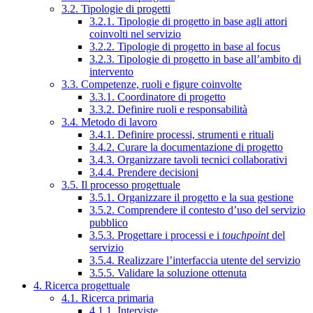
3.2. Tipologie di progetti
3.2.1. Tipologie di progetto in base agli attori
coinvolti nel servizio
3.2.2. Tipologie di progetto in base al focus
3.2.3. Tipologie di progetto in base all’ambito di
intervento
3.3. Competenze, ruoli e figure coinvolte
3.3.1. Coordinatore di progetto
3.3.2. Definire ruoli e responsabilità
3.4. Metodo di lavoro
3.4.1. Definire processi, strumenti e rituali
3.4.2. Curare la documentazione di progetto
3.4.3. Organizzare tavoli tecnici collaborativi
3.4.4. Prendere decisioni
3.5. Il processo progettuale
3.5.1. Organizzare il progetto e la sua gestione
3.5.2. Comprendere il contesto d’uso del servizio
pubblico
3.5.3. Progettare i processi e i
touchpoint
del
servizio
3.5.4. Realizzare l’interfaccia utente del servizio
3.5.5. Validare la soluzione ottenuta
4. Ricerca progettuale
4.1. Ricerca primaria
4.1.1. Interviste