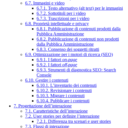
6.7. Immagini e video
6.7.1. Testo alternativo (alt text) per le immagini
6.7.2. Sottotitoli per i video
6.7.3. Trascrizioni per i video
6.8. Proprietà intellettuale e privacy
6.8.1. Pubblicazione di contenuti prodotti dalla
Pubblica Amministrazione
6.8.2. Pubblicazione di contenuti non prodotti
dalla Pubblica Amministrazione
6.8.3. Consenso dei soggetti ritratti
6.9. Ottimizzazione per i motori di ricerca (SEO)
6.9.1. I fattori
on-page
6.9.2. I fattori
off-page
6.9.3. Strumenti di diagnostica SEO: Search
Console
6.10. Gestire i contenuti
6.10.1. L’inventario dei contenuti
6.10.2. Revisionare i contenuti
6.10.3. Migrare i contenuti
6.10.4. Pubblicare i contenuti
7. Progettazione dell’interazione
7.1. Caratteristiche dell’interazione
7.2. User stories per definire l’interazione
7.2.1. Differenza tra scenari e user stories
7.3. Flussi di interazione