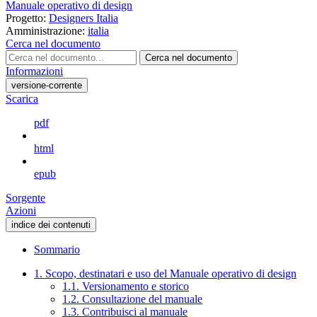
Manuale operativo di design
Progetto:
Designers Italia
Amministrazione:
italia
Cerca nel documento
Cerca nel documento
Informazioni
versione-corrente
Scarica
pdf
html
epub
Sorgente
Azioni
indice dei contenuti
Sommario
1. Scopo, destinatari e uso del Manuale operativo di design
1.1. Versionamento e storico
1.2. Consultazione del manuale
1.3. Contribuisci al manuale