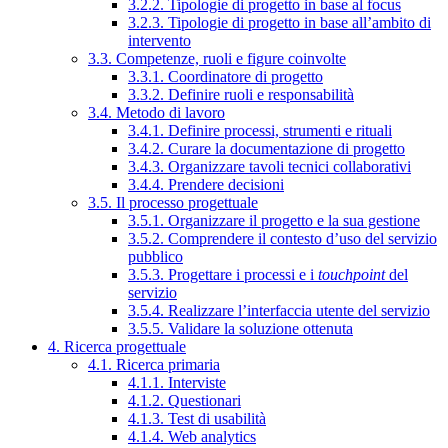
3.2.2. Tipologie di progetto in base al focus
3.2.3. Tipologie di progetto in base all’ambito di
intervento
3.3. Competenze, ruoli e figure coinvolte
3.3.1. Coordinatore di progetto
3.3.2. Definire ruoli e responsabilità
3.4. Metodo di lavoro
3.4.1. Definire processi, strumenti e rituali
3.4.2. Curare la documentazione di progetto
3.4.3. Organizzare tavoli tecnici collaborativi
3.4.4. Prendere decisioni
3.5. Il processo progettuale
3.5.1. Organizzare il progetto e la sua gestione
3.5.2. Comprendere il contesto d’uso del servizio
pubblico
3.5.3. Progettare i processi e i
touchpoint
del
servizio
3.5.4. Realizzare l’interfaccia utente del servizio
3.5.5. Validare la soluzione ottenuta
4. Ricerca progettuale
4.1. Ricerca primaria
4.1.1. Interviste
4.1.2. Questionari
4.1.3. Test di usabilità
4.1.4. Web analytics