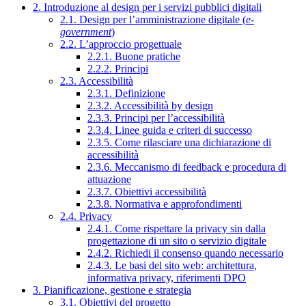
2. Introduzione al design per i servizi pubblici digitali
2.1. Design per l’amministrazione digitale (
e-
government
)
2.2. L’approccio progettuale
2.2.1. Buone pratiche
2.2.2. Principi
2.3. Accessibilità
2.3.1. Definizione
2.3.2. Accessibilità by design
2.3.3. Principi per l’accessibilità
2.3.4. Linee guida e criteri di successo
2.3.5. Come rilasciare una dichiarazione di
accessibilità
2.3.6. Meccanismo di feedback e procedura di
attuazione
2.3.7. Obiettivi accessibilità
2.3.8. Normativa e approfondimenti
2.4. Privacy
2.4.1. Come rispettare la privacy sin dalla
progettazione di un sito o servizio digitale
2.4.2. Richiedi il consenso quando necessario
2.4.3. Le basi del sito web: architettura,
informativa privacy, riferimenti DPO
3. Pianificazione, gestione e strategia
3.1. Obiettivi del progetto