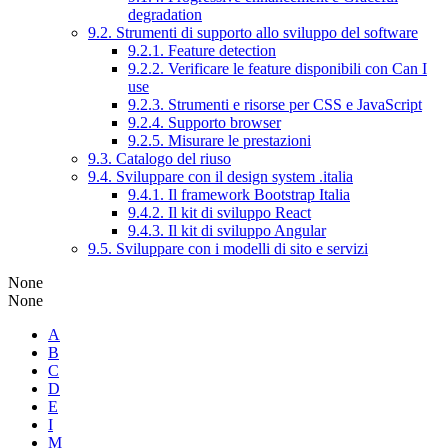
degradation
9.2. Strumenti di supporto allo sviluppo del software
9.2.1. Feature detection
9.2.2. Verificare le feature disponibili con Can I
use
9.2.3. Strumenti e risorse per CSS e JavaScript
9.2.4. Supporto browser
9.2.5. Misurare le prestazioni
9.3. Catalogo del riuso
9.4. Sviluppare con il design system .italia
9.4.1. Il framework Bootstrap Italia
9.4.2. Il kit di sviluppo React
9.4.3. Il kit di sviluppo Angular
9.5. Sviluppare con i modelli di sito e servizi
None
None
A
B
C
D
E
I
M