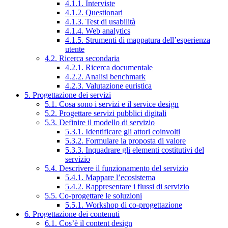
4.1.1. Interviste
4.1.2. Questionari
4.1.3. Test di usabilità
4.1.4. Web analytics
4.1.5. Strumenti di mappatura dell’esperienza
utente
4.2. Ricerca secondaria
4.2.1. Ricerca documentale
4.2.2. Analisi benchmark
4.2.3. Valutazione euristica
5. Progettazione dei servizi
5.1. Cosa sono i servizi e il service design
5.2. Progettare servizi pubblici digitali
5.3. Definire il modello di servizio
5.3.1. Identificare gli attori coinvolti
5.3.2. Formulare la proposta di valore
5.3.3. Inquadrare gli elementi costitutivi del
servizio
5.4. Descrivere il funzionamento del servizio
5.4.1. Mappare l’ecosistema
5.4.2. Rappresentare i flussi di servizio
5.5. Co-progettare le soluzioni
5.5.1. Workshop di co-progettazione
6. Progettazione dei contenuti
6.1. Cos’è il content design