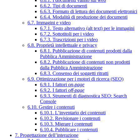
6.6.1. I documenti vanno sul web
6.6.2. Tipi di documenti
6.6.3. Formato di lettura dei documenti elettronici
6.6.4. Modalità di produzione dei documenti
6.7. Immagini e video
6.7.1. Testo alternativo (alt text) per le immagini
6.7.2. Sottotitoli per i video
6.7.3. Trascrizioni per i video
6.8. Proprietà intellettuale e privacy
6.8.1. Pubblicazione di contenuti prodotti dalla
Pubblica Amministrazione
6.8.2. Pubblicazione di contenuti non prodotti
dalla Pubblica Amministrazione
6.8.3. Consenso dei soggetti ritratti
6.9. Ottimizzazione per i motori di ricerca (SEO)
6.9.1. I fattori
on-page
6.9.2. I fattori
off-page
6.9.3. Strumenti di diagnostica SEO: Search
Console
6.10. Gestire i contenuti
6.10.1. L’inventario dei contenuti
6.10.2. Revisionare i contenuti
6.10.3. Migrare i contenuti
6.10.4. Pubblicare i contenuti
7. Progettazione dell’interazione