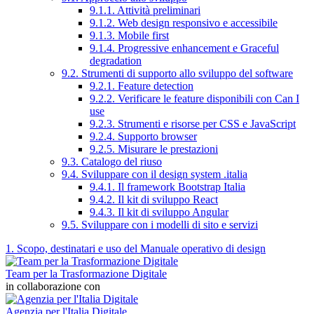
9.1.1. Attività preliminari
9.1.2. Web design responsivo e accessibile
9.1.3. Mobile first
9.1.4. Progressive enhancement e Graceful
degradation
9.2. Strumenti di supporto allo sviluppo del software
9.2.1. Feature detection
9.2.2. Verificare le feature disponibili con Can I
use
9.2.3. Strumenti e risorse per CSS e JavaScript
9.2.4. Supporto browser
9.2.5. Misurare le prestazioni
9.3. Catalogo del riuso
9.4. Sviluppare con il design system .italia
9.4.1. Il framework Bootstrap Italia
9.4.2. Il kit di sviluppo React
9.4.3. Il kit di sviluppo Angular
9.5. Sviluppare con i modelli di sito e servizi
1. Scopo, destinatari e uso del Manuale operativo di design
Team per la Trasformazione Digitale
in collaborazione con
Agenzia per l'Italia Digitale