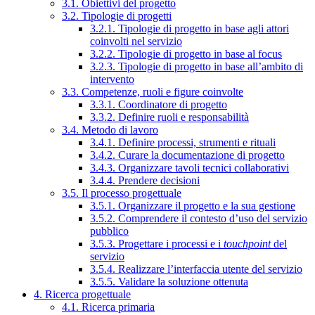
3.1. Obiettivi del progetto
3.2. Tipologie di progetti
3.2.1. Tipologie di progetto in base agli attori
coinvolti nel servizio
3.2.2. Tipologie di progetto in base al focus
3.2.3. Tipologie di progetto in base all’ambito di
intervento
3.3. Competenze, ruoli e figure coinvolte
3.3.1. Coordinatore di progetto
3.3.2. Definire ruoli e responsabilità
3.4. Metodo di lavoro
3.4.1. Definire processi, strumenti e rituali
3.4.2. Curare la documentazione di progetto
3.4.3. Organizzare tavoli tecnici collaborativi
3.4.4. Prendere decisioni
3.5. Il processo progettuale
3.5.1. Organizzare il progetto e la sua gestione
3.5.2. Comprendere il contesto d’uso del servizio
pubblico
3.5.3. Progettare i processi e i
touchpoint
del
servizio
3.5.4. Realizzare l’interfaccia utente del servizio
3.5.5. Validare la soluzione ottenuta
4. Ricerca progettuale
4.1. Ricerca primaria