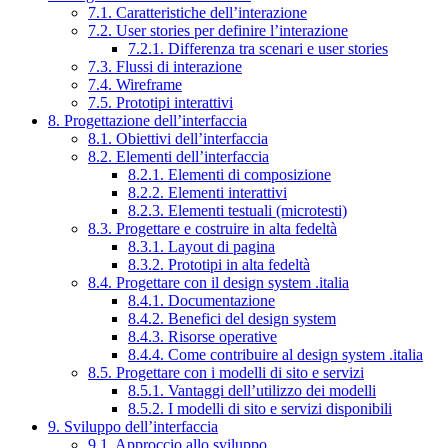
7.1. Caratteristiche dell’interazione
7.2. User stories per definire l’interazione
7.2.1. Differenza tra scenari e user stories
7.3. Flussi di interazione
7.4. Wireframe
7.5. Prototipi interattivi
8. Progettazione dell’interfaccia
8.1. Obiettivi dell’interfaccia
8.2. Elementi dell’interfaccia
8.2.1. Elementi di composizione
8.2.2. Elementi interattivi
8.2.3. Elementi testuali (microtesti)
8.3. Progettare e costruire in alta fedeltà
8.3.1. Layout di pagina
8.3.2. Prototipi in alta fedeltà
8.4. Progettare con il design system .italia
8.4.1. Documentazione
8.4.2. Benefici del design system
8.4.3. Risorse operative
8.4.4. Come contribuire al design system .italia
8.5. Progettare con i modelli di sito e servizi
8.5.1. Vantaggi dell’utilizzo dei modelli
8.5.2. I modelli di sito e servizi disponibili
9. Sviluppo dell’interfaccia
9.1. Approccio allo sviluppo