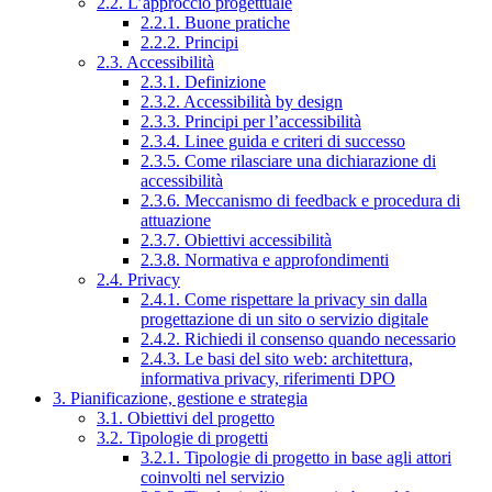
2.2. L’approccio progettuale
2.2.1. Buone pratiche
2.2.2. Principi
2.3. Accessibilità
2.3.1. Definizione
2.3.2. Accessibilità by design
2.3.3. Principi per l’accessibilità
2.3.4. Linee guida e criteri di successo
2.3.5. Come rilasciare una dichiarazione di
accessibilità
2.3.6. Meccanismo di feedback e procedura di
attuazione
2.3.7. Obiettivi accessibilità
2.3.8. Normativa e approfondimenti
2.4. Privacy
2.4.1. Come rispettare la privacy sin dalla
progettazione di un sito o servizio digitale
2.4.2. Richiedi il consenso quando necessario
2.4.3. Le basi del sito web: architettura,
informativa privacy, riferimenti DPO
3. Pianificazione, gestione e strategia
3.1. Obiettivi del progetto
3.2. Tipologie di progetti
3.2.1. Tipologie di progetto in base agli attori
coinvolti nel servizio