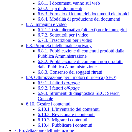
6.6.1. I documenti vanno sul web
6.6.2. Tipi di documenti
6.6.3. Formato di lettura dei documenti elettronici
6.6.4. Modalità di produzione dei documenti
6.7. Immagini e video
6.7.1. Testo alternativo (alt text) per le immagini
6.7.2. Sottotitoli per i video
6.7.3. Trascrizioni per i video
6.8. Proprietà intellettuale e privacy
6.8.1. Pubblicazione di contenuti prodotti dalla
Pubblica Amministrazione
6.8.2. Pubblicazione di contenuti non prodotti
dalla Pubblica Amministrazione
6.8.3. Consenso dei soggetti ritratti
6.9. Ottimizzazione per i motori di ricerca (SEO)
6.9.1. I fattori
on-page
6.9.2. I fattori
off-page
6.9.3. Strumenti di diagnostica SEO: Search
Console
6.10. Gestire i contenuti
6.10.1. L’inventario dei contenuti
6.10.2. Revisionare i contenuti
6.10.3. Migrare i contenuti
6.10.4. Pubblicare i contenuti
7. Progettazione dell’interazione