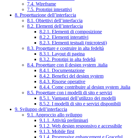
7.4. Wireframe
7.5. Prototipi interattivi
8. Progettazione dell’interfaccia
8.1. Obiettivi dell’interfaccia
8.2. Elementi dell’interfaccia
8.2.1. Elementi di composizione
8.2.2. Elementi interattivi
8.2.3. Elementi testuali (microtesti)
8.3. Progettare e costruire in alta fedeltà
8.3.1. Layout di pagina
8.3.2. Prototipi in alta fedeltà
8.4. Progettare con il design system .italia
8.4.1. Documentazione
8.4.2. Benefici del design system
8.4.3. Risorse operative
8.4.4. Come contribuire al design system .italia
8.5. Progettare con i modelli di sito e servizi
8.5.1. Vantaggi dell’utilizzo dei modelli
8.5.2. I modelli di sito e servizi disponibili
9. Sviluppo dell’interfaccia
9.1. Approccio allo sviluppo
9.1.1. Attività preliminari
9.1.2. Web design responsivo e accessibile
9.1.3. Mobile first
9.1.4. Progressive enhancement e Graceful