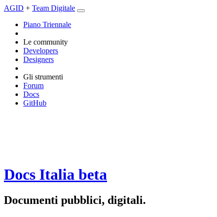
AGID
+
Team Digitale
Piano Triennale
Le community
Developers
Designers
Gli strumenti
Forum
Docs
GitHub
Docs Italia
beta
Documenti pubblici, digitali.