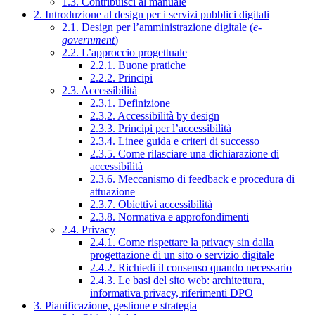
1.3. Contribuisci al manuale
2. Introduzione al design per i servizi pubblici digitali
2.1. Design per l’amministrazione digitale (
e-
government
)
2.2. L’approccio progettuale
2.2.1. Buone pratiche
2.2.2. Principi
2.3. Accessibilità
2.3.1. Definizione
2.3.2. Accessibilità by design
2.3.3. Principi per l’accessibilità
2.3.4. Linee guida e criteri di successo
2.3.5. Come rilasciare una dichiarazione di
accessibilità
2.3.6. Meccanismo di feedback e procedura di
attuazione
2.3.7. Obiettivi accessibilità
2.3.8. Normativa e approfondimenti
2.4. Privacy
2.4.1. Come rispettare la privacy sin dalla
progettazione di un sito o servizio digitale
2.4.2. Richiedi il consenso quando necessario
2.4.3. Le basi del sito web: architettura,
informativa privacy, riferimenti DPO
3. Pianificazione, gestione e strategia