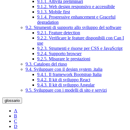
9.1.1. Attività preliminari
9.1.2. Web design responsivo e accessibile
9.1.3. Mobile first
9.1.4. Progressive enhancement e Graceful
degradation
9.2. Strumenti di supporto allo sviluppo del software
9.2.1. Feature detection
9.2.2. Verificare le feature disponibili con Can I
use
9.2.3. Strumenti e risorse per CSS e JavaScript
9.2.4. Supporto browser
9.2.5. Misurare le prestazioni
9.3. Catalogo del riuso
9.4. Sviluppare con il design system .italia
9.4.1. Il framework Bootstrap Italia
9.4.2. Il kit di sviluppo React
9.4.3. Il kit di sviluppo Angular
9.5. Sviluppare con i modelli di sito e servizi
glossario
A
B
C
D