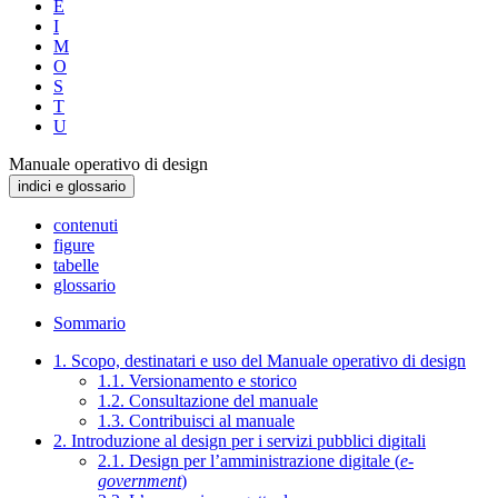
E
I
M
O
S
T
U
Manuale operativo di design
indici e glossario
contenuti
figure
tabelle
glossario
Sommario
1. Scopo, destinatari e uso del Manuale operativo di design
1.1. Versionamento e storico
1.2. Consultazione del manuale
1.3. Contribuisci al manuale
2. Introduzione al design per i servizi pubblici digitali
2.1. Design per l’amministrazione digitale (
e-
government
)