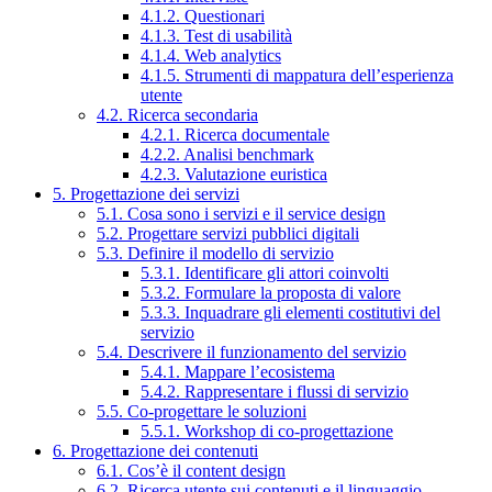
4.1.2. Questionari
4.1.3. Test di usabilità
4.1.4. Web analytics
4.1.5. Strumenti di mappatura dell’esperienza
utente
4.2. Ricerca secondaria
4.2.1. Ricerca documentale
4.2.2. Analisi benchmark
4.2.3. Valutazione euristica
5. Progettazione dei servizi
5.1. Cosa sono i servizi e il service design
5.2. Progettare servizi pubblici digitali
5.3. Definire il modello di servizio
5.3.1. Identificare gli attori coinvolti
5.3.2. Formulare la proposta di valore
5.3.3. Inquadrare gli elementi costitutivi del
servizio
5.4. Descrivere il funzionamento del servizio
5.4.1. Mappare l’ecosistema
5.4.2. Rappresentare i flussi di servizio
5.5. Co-progettare le soluzioni
5.5.1. Workshop di co-progettazione
6. Progettazione dei contenuti
6.1. Cos’è il content design
6.2. Ricerca utente sui contenuti e il linguaggio