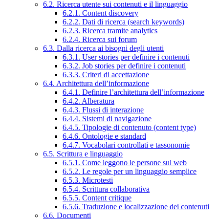
6.2. Ricerca utente sui contenuti e il linguaggio
6.2.1. Content discovery
6.2.2. Dati di ricerca (search keywords)
6.2.3. Ricerca tramite analytics
6.2.4. Ricerca sui forum
6.3. Dalla ricerca ai bisogni degli utenti
6.3.1. User stories per definire i contenuti
6.3.2. Job stories per definire i contenuti
6.3.3. Criteri di accettazione
6.4. Architettura dell’informazione
6.4.1. Definire l’architettura dell’informazione
6.4.2. Alberatura
6.4.3. Flussi di interazione
6.4.4. Sistemi di navigazione
6.4.5. Tipologie di contenuto (content type)
6.4.6. Ontologie e standard
6.4.7. Vocabolari controllati e tassonomie
6.5. Scrittura e linguaggio
6.5.1. Come leggono le persone sul web
6.5.2. Le regole per un linguaggio semplice
6.5.3. Microtesti
6.5.4. Scrittura collaborativa
6.5.5. Content critique
6.5.6. Traduzione e localizzazione dei contenuti
6.6. Documenti