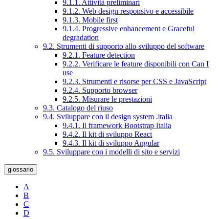
9.1.1. Attività preliminari
9.1.2. Web design responsivo e accessibile
9.1.3. Mobile first
9.1.4. Progressive enhancement e Graceful
degradation
9.2. Strumenti di supporto allo sviluppo del software
9.2.1. Feature detection
9.2.2. Verificare le feature disponibili con Can I
use
9.2.3. Strumenti e risorse per CSS e JavaScript
9.2.4. Supporto browser
9.2.5. Misurare le prestazioni
9.3. Catalogo del riuso
9.4. Sviluppare con il design system .italia
9.4.1. Il framework Bootstrap Italia
9.4.2. Il kit di sviluppo React
9.4.3. Il kit di sviluppo Angular
9.5. Sviluppare con i modelli di sito e servizi
glossario
A
B
C
D