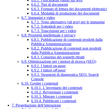
6.6.1. I documenti vanno sul web
6.6.2. Tipi di documenti
6.6.3. Formato di lettura dei documenti elettronici
6.6.4. Modalità di produzione dei documenti
6.7. Immagini e video
6.7.1. Testo alternativo (alt text) per le immagini
6.7.2. Sottotitoli per i video
6.7.3. Trascrizioni per i video
6.8. Proprietà intellettuale e privacy
6.8.1. Pubblicazione di contenuti prodotti dalla
Pubblica Amministrazione
6.8.2. Pubblicazione di contenuti non prodotti
dalla Pubblica Amministrazione
6.8.3. Consenso dei soggetti ritratti
6.9. Ottimizzazione per i motori di ricerca (SEO)
6.9.1. I fattori
on-page
6.9.2. I fattori
off-page
6.9.3. Strumenti di diagnostica SEO: Search
Console
6.10. Gestire i contenuti
6.10.1. L’inventario dei contenuti
6.10.2. Revisionare i contenuti
6.10.3. Migrare i contenuti
6.10.4. Pubblicare i contenuti
7. Progettazione dell’interazione