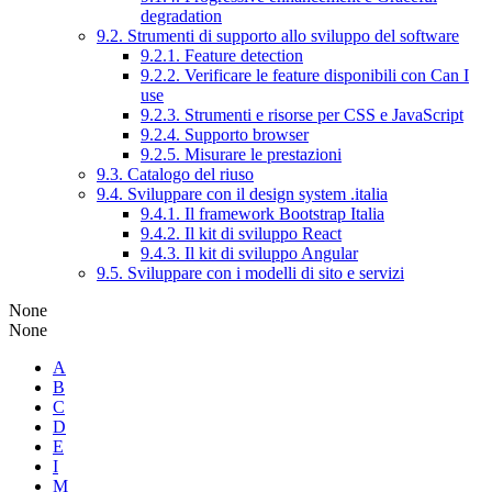
degradation
9.2. Strumenti di supporto allo sviluppo del software
9.2.1. Feature detection
9.2.2. Verificare le feature disponibili con Can I
use
9.2.3. Strumenti e risorse per CSS e JavaScript
9.2.4. Supporto browser
9.2.5. Misurare le prestazioni
9.3. Catalogo del riuso
9.4. Sviluppare con il design system .italia
9.4.1. Il framework Bootstrap Italia
9.4.2. Il kit di sviluppo React
9.4.3. Il kit di sviluppo Angular
9.5. Sviluppare con i modelli di sito e servizi
None
None
A
B
C
D
E
I
M