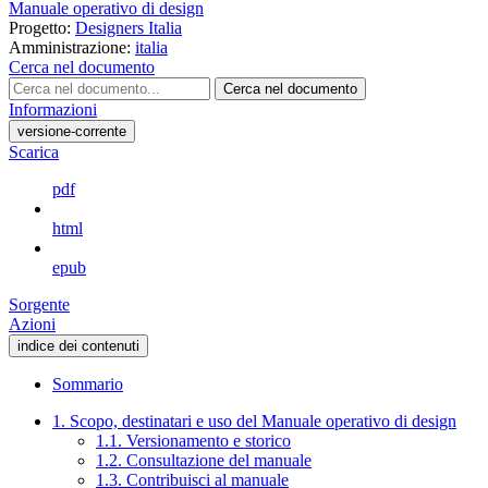
Manuale operativo di design
Progetto:
Designers Italia
Amministrazione:
italia
Cerca nel documento
Cerca nel documento
Informazioni
versione-corrente
Scarica
pdf
html
epub
Sorgente
Azioni
indice dei contenuti
Sommario
1. Scopo, destinatari e uso del Manuale operativo di design
1.1. Versionamento e storico
1.2. Consultazione del manuale
1.3. Contribuisci al manuale