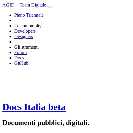
AGID
+
Team Digitale
Piano Triennale
Le community
Developers
Designers
Gli strumenti
Forum
Docs
GitHub
Docs Italia
beta
Documenti pubblici, digitali.