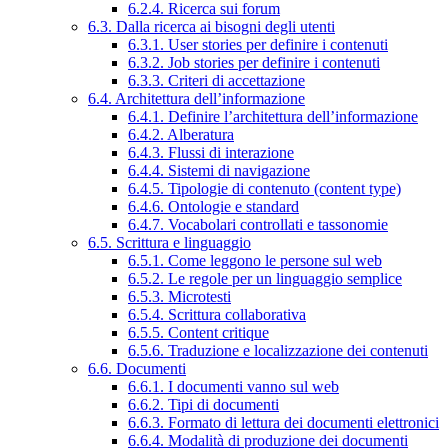
6.2.4. Ricerca sui forum
6.3. Dalla ricerca ai bisogni degli utenti
6.3.1. User stories per definire i contenuti
6.3.2. Job stories per definire i contenuti
6.3.3. Criteri di accettazione
6.4. Architettura dell’informazione
6.4.1. Definire l’architettura dell’informazione
6.4.2. Alberatura
6.4.3. Flussi di interazione
6.4.4. Sistemi di navigazione
6.4.5. Tipologie di contenuto (content type)
6.4.6. Ontologie e standard
6.4.7. Vocabolari controllati e tassonomie
6.5. Scrittura e linguaggio
6.5.1. Come leggono le persone sul web
6.5.2. Le regole per un linguaggio semplice
6.5.3. Microtesti
6.5.4. Scrittura collaborativa
6.5.5. Content critique
6.5.6. Traduzione e localizzazione dei contenuti
6.6. Documenti
6.6.1. I documenti vanno sul web
6.6.2. Tipi di documenti
6.6.3. Formato di lettura dei documenti elettronici
6.6.4. Modalità di produzione dei documenti