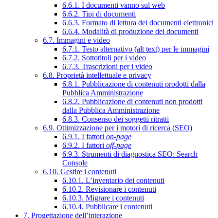
6.6.1. I documenti vanno sul web
6.6.2. Tipi di documenti
6.6.3. Formato di lettura dei documenti elettronici
6.6.4. Modalità di produzione dei documenti
6.7. Immagini e video
6.7.1. Testo alternativo (alt text) per le immagini
6.7.2. Sottotitoli per i video
6.7.3. Trascrizioni per i video
6.8. Proprietà intellettuale e privacy
6.8.1. Pubblicazione di contenuti prodotti dalla
Pubblica Amministrazione
6.8.2. Pubblicazione di contenuti non prodotti
dalla Pubblica Amministrazione
6.8.3. Consenso dei soggetti ritratti
6.9. Ottimizzazione per i motori di ricerca (SEO)
6.9.1. I fattori
on-page
6.9.2. I fattori
off-page
6.9.3. Strumenti di diagnostica SEO: Search
Console
6.10. Gestire i contenuti
6.10.1. L’inventario dei contenuti
6.10.2. Revisionare i contenuti
6.10.3. Migrare i contenuti
6.10.4. Pubblicare i contenuti
7. Progettazione dell’interazione