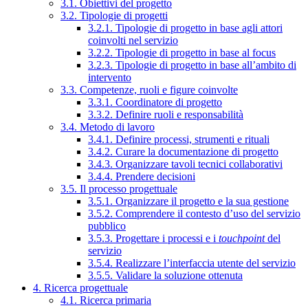
3.1. Obiettivi del progetto
3.2. Tipologie di progetti
3.2.1. Tipologie di progetto in base agli attori
coinvolti nel servizio
3.2.2. Tipologie di progetto in base al focus
3.2.3. Tipologie di progetto in base all’ambito di
intervento
3.3. Competenze, ruoli e figure coinvolte
3.3.1. Coordinatore di progetto
3.3.2. Definire ruoli e responsabilità
3.4. Metodo di lavoro
3.4.1. Definire processi, strumenti e rituali
3.4.2. Curare la documentazione di progetto
3.4.3. Organizzare tavoli tecnici collaborativi
3.4.4. Prendere decisioni
3.5. Il processo progettuale
3.5.1. Organizzare il progetto e la sua gestione
3.5.2. Comprendere il contesto d’uso del servizio
pubblico
3.5.3. Progettare i processi e i
touchpoint
del
servizio
3.5.4. Realizzare l’interfaccia utente del servizio
3.5.5. Validare la soluzione ottenuta
4. Ricerca progettuale
4.1. Ricerca primaria