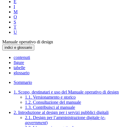
E
I
M
O
S
T
U
Manuale operativo di design
indici e glossario
contenuti
figure
tabelle
glossario
Sommario
1. Scopo, destinatari e uso del Manuale operativo di design
1.1. Versionamento e storico
1.2. Consultazione del manuale
1.3. Contribuisci al manuale
2. Introduzione al design per i servizi pubblici digitali
2.1. Design per l’amministrazione digitale (
e-
government
)