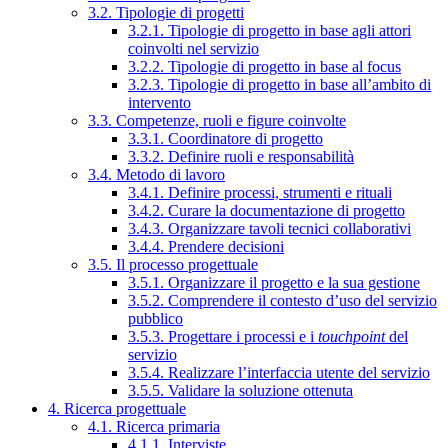
3.2. Tipologie di progetti
3.2.1. Tipologie di progetto in base agli attori
coinvolti nel servizio
3.2.2. Tipologie di progetto in base al focus
3.2.3. Tipologie di progetto in base all’ambito di
intervento
3.3. Competenze, ruoli e figure coinvolte
3.3.1. Coordinatore di progetto
3.3.2. Definire ruoli e responsabilità
3.4. Metodo di lavoro
3.4.1. Definire processi, strumenti e rituali
3.4.2. Curare la documentazione di progetto
3.4.3. Organizzare tavoli tecnici collaborativi
3.4.4. Prendere decisioni
3.5. Il processo progettuale
3.5.1. Organizzare il progetto e la sua gestione
3.5.2. Comprendere il contesto d’uso del servizio
pubblico
3.5.3. Progettare i processi e i
touchpoint
del
servizio
3.5.4. Realizzare l’interfaccia utente del servizio
3.5.5. Validare la soluzione ottenuta
4. Ricerca progettuale
4.1. Ricerca primaria
4.1.1. Interviste