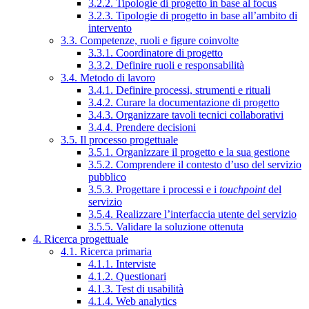
3.2.2. Tipologie di progetto in base al focus
3.2.3. Tipologie di progetto in base all’ambito di
intervento
3.3. Competenze, ruoli e figure coinvolte
3.3.1. Coordinatore di progetto
3.3.2. Definire ruoli e responsabilità
3.4. Metodo di lavoro
3.4.1. Definire processi, strumenti e rituali
3.4.2. Curare la documentazione di progetto
3.4.3. Organizzare tavoli tecnici collaborativi
3.4.4. Prendere decisioni
3.5. Il processo progettuale
3.5.1. Organizzare il progetto e la sua gestione
3.5.2. Comprendere il contesto d’uso del servizio
pubblico
3.5.3. Progettare i processi e i
touchpoint
del
servizio
3.5.4. Realizzare l’interfaccia utente del servizio
3.5.5. Validare la soluzione ottenuta
4. Ricerca progettuale
4.1. Ricerca primaria
4.1.1. Interviste
4.1.2. Questionari
4.1.3. Test di usabilità
4.1.4. Web analytics