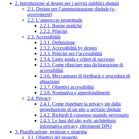
2. Introduzione al design per i servizi pubblici digitali
2.1. Design per l’amministrazione digitale (
e-
government
)
2.2. L’approccio progettuale
2.2.1. Buone pratiche
2.2.2. Principi
2.3. Accessibilità
2.3.1. Definizione
2.3.2. Accessibilità by design
2.3.3. Principi per l’accessibilità
2.3.4. Linee guida e criteri di successo
2.3.5. Come rilasciare una dichiarazione di
accessibilità
2.3.6. Meccanismo di feedback e procedura di
attuazione
2.3.7. Obiettivi accessibilità
2.3.8. Normativa e approfondimenti
2.4. Privacy
2.4.1. Come rispettare la privacy sin dalla
progettazione di un sito o servizio digitale
2.4.2. Richiedi il consenso quando necessario
2.4.3. Le basi del sito web: architettura,
informativa privacy, riferimenti DPO
3. Pianificazione, gestione e strategia
3.1. Obiettivi del progetto