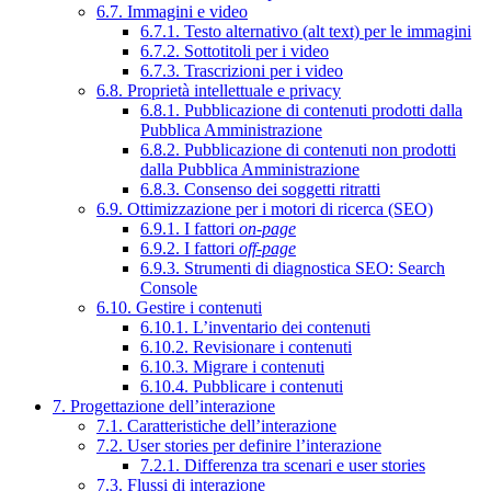
6.7. Immagini e video
6.7.1. Testo alternativo (alt text) per le immagini
6.7.2. Sottotitoli per i video
6.7.3. Trascrizioni per i video
6.8. Proprietà intellettuale e privacy
6.8.1. Pubblicazione di contenuti prodotti dalla
Pubblica Amministrazione
6.8.2. Pubblicazione di contenuti non prodotti
dalla Pubblica Amministrazione
6.8.3. Consenso dei soggetti ritratti
6.9. Ottimizzazione per i motori di ricerca (SEO)
6.9.1. I fattori
on-page
6.9.2. I fattori
off-page
6.9.3. Strumenti di diagnostica SEO: Search
Console
6.10. Gestire i contenuti
6.10.1. L’inventario dei contenuti
6.10.2. Revisionare i contenuti
6.10.3. Migrare i contenuti
6.10.4. Pubblicare i contenuti
7. Progettazione dell’interazione
7.1. Caratteristiche dell’interazione
7.2. User stories per definire l’interazione
7.2.1. Differenza tra scenari e user stories
7.3. Flussi di interazione