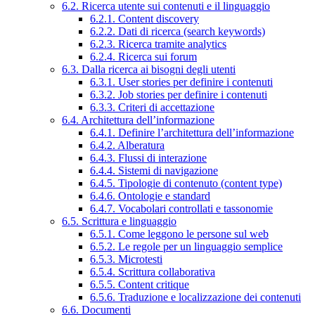
6.2. Ricerca utente sui contenuti e il linguaggio
6.2.1. Content discovery
6.2.2. Dati di ricerca (search keywords)
6.2.3. Ricerca tramite analytics
6.2.4. Ricerca sui forum
6.3. Dalla ricerca ai bisogni degli utenti
6.3.1. User stories per definire i contenuti
6.3.2. Job stories per definire i contenuti
6.3.3. Criteri di accettazione
6.4. Architettura dell’informazione
6.4.1. Definire l’architettura dell’informazione
6.4.2. Alberatura
6.4.3. Flussi di interazione
6.4.4. Sistemi di navigazione
6.4.5. Tipologie di contenuto (content type)
6.4.6. Ontologie e standard
6.4.7. Vocabolari controllati e tassonomie
6.5. Scrittura e linguaggio
6.5.1. Come leggono le persone sul web
6.5.2. Le regole per un linguaggio semplice
6.5.3. Microtesti
6.5.4. Scrittura collaborativa
6.5.5. Content critique
6.5.6. Traduzione e localizzazione dei contenuti
6.6. Documenti