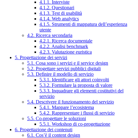
4.1.1. Interviste
4.1.2. Questionari
4.1.3. Test di usabilità
4.1.4. Web analytics
4.1.5. Strumenti di mappatura dell’esperienza
utente
4.2. Ricerca secondaria
4.2.1. Ricerca documentale
4.2.2. Analisi benchmark
4.2.3. Valutazione euristica
5. Progettazione dei servizi
5.1. Cosa sono i servizi e il service design
5.2. Progettare servizi pubblici digitali
5.3. Definire il modello di servizio
5.3.1. Identificare gli attori coinvolti
5.3.2. Formulare la proposta di valore
5.3.3. Inquadrare gli elementi costitutivi del
servizio
5.4. Descrivere il funzionamento del servizio
5.4.1. Mappare l’ecosistema
5.4.2. Rappresentare i flussi di servizio
5.5. Co-progettare le soluzioni
5.5.1. Workshop di co-progettazione
6. Progettazione dei contenuti
6.1. Cos’è il content design