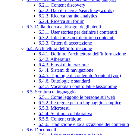
6.2.1. Content discovery
6.2.2. Dati di ricerca (search keywords)
6.2.3. Ricerca tramite analytics
6.2.4. Ricerca sui forum
6.3. Dalla ricerca ai bisogni degli utenti
6.3.1. User stories per definire i contenuti
6.3.2. Job stories per definire i contenuti
6.3.3. Criteri di accettazione
6.4. Architettura dell’informazione
6.4.1. Definire l’architettura dell’informazione
6.4.2. Alberatura
6.4.3. Flussi di interazione
6.4.4. Sistemi di navigazione
6.4.5. Tipologie di contenuto (content type)
6.4.6. Ontologie e standard
6.4.7. Vocabolari controllati e tassonomie
6.5. Scrittura e linguaggio
6.5.1. Come leggono le persone sul web
6.5.2. Le regole per un linguaggio semplice
6.5.3. Microtesti
6.5.4. Scrittura collaborativa
6.5.5. Content critique
6.5.6. Traduzione e localizzazione dei contenuti
6.6. Documenti