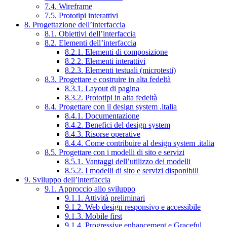
7.4. Wireframe
7.5. Prototipi interattivi
8. Progettazione dell’interfaccia
8.1. Obiettivi dell’interfaccia
8.2. Elementi dell’interfaccia
8.2.1. Elementi di composizione
8.2.2. Elementi interattivi
8.2.3. Elementi testuali (microtesti)
8.3. Progettare e costruire in alta fedeltà
8.3.1. Layout di pagina
8.3.2. Prototipi in alta fedeltà
8.4. Progettare con il design system .italia
8.4.1. Documentazione
8.4.2. Benefici del design system
8.4.3. Risorse operative
8.4.4. Come contribuire al design system .italia
8.5. Progettare con i modelli di sito e servizi
8.5.1. Vantaggi dell’utilizzo dei modelli
8.5.2. I modelli di sito e servizi disponibili
9. Sviluppo dell’interfaccia
9.1. Approccio allo sviluppo
9.1.1. Attività preliminari
9.1.2. Web design responsivo e accessibile
9.1.3. Mobile first
9.1.4. Progressive enhancement e Graceful