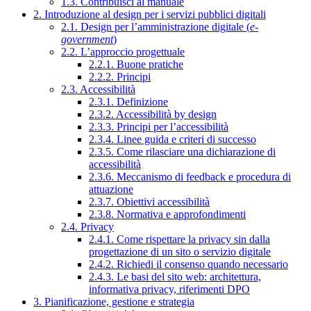
1.3. Contribuisci al manuale
2. Introduzione al design per i servizi pubblici digitali
2.1. Design per l’amministrazione digitale (
e-
government
)
2.2. L’approccio progettuale
2.2.1. Buone pratiche
2.2.2. Principi
2.3. Accessibilità
2.3.1. Definizione
2.3.2. Accessibilità by design
2.3.3. Principi per l’accessibilità
2.3.4. Linee guida e criteri di successo
2.3.5. Come rilasciare una dichiarazione di
accessibilità
2.3.6. Meccanismo di feedback e procedura di
attuazione
2.3.7. Obiettivi accessibilità
2.3.8. Normativa e approfondimenti
2.4. Privacy
2.4.1. Come rispettare la privacy sin dalla
progettazione di un sito o servizio digitale
2.4.2. Richiedi il consenso quando necessario
2.4.3. Le basi del sito web: architettura,
informativa privacy, riferimenti DPO
3. Pianificazione, gestione e strategia