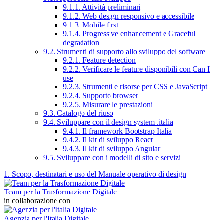
9.1.1. Attività preliminari
9.1.2. Web design responsivo e accessibile
9.1.3. Mobile first
9.1.4. Progressive enhancement e Graceful
degradation
9.2. Strumenti di supporto allo sviluppo del software
9.2.1. Feature detection
9.2.2. Verificare le feature disponibili con Can I
use
9.2.3. Strumenti e risorse per CSS e JavaScript
9.2.4. Supporto browser
9.2.5. Misurare le prestazioni
9.3. Catalogo del riuso
9.4. Sviluppare con il design system .italia
9.4.1. Il framework Bootstrap Italia
9.4.2. Il kit di sviluppo React
9.4.3. Il kit di sviluppo Angular
9.5. Sviluppare con i modelli di sito e servizi
1. Scopo, destinatari e uso del Manuale operativo di design
Team per la Trasformazione Digitale
in collaborazione con
Agenzia per l'Italia Digitale