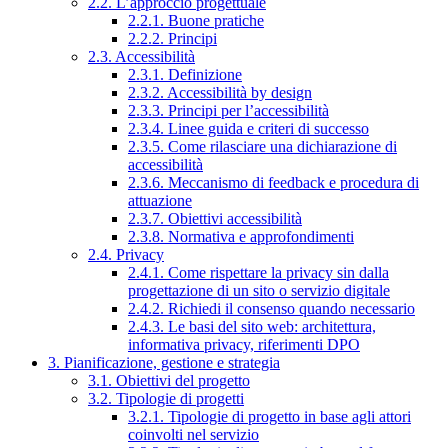
2.2. L’approccio progettuale
2.2.1. Buone pratiche
2.2.2. Principi
2.3. Accessibilità
2.3.1. Definizione
2.3.2. Accessibilità by design
2.3.3. Principi per l’accessibilità
2.3.4. Linee guida e criteri di successo
2.3.5. Come rilasciare una dichiarazione di
accessibilità
2.3.6. Meccanismo di feedback e procedura di
attuazione
2.3.7. Obiettivi accessibilità
2.3.8. Normativa e approfondimenti
2.4. Privacy
2.4.1. Come rispettare la privacy sin dalla
progettazione di un sito o servizio digitale
2.4.2. Richiedi il consenso quando necessario
2.4.3. Le basi del sito web: architettura,
informativa privacy, riferimenti DPO
3. Pianificazione, gestione e strategia
3.1. Obiettivi del progetto
3.2. Tipologie di progetti
3.2.1. Tipologie di progetto in base agli attori
coinvolti nel servizio