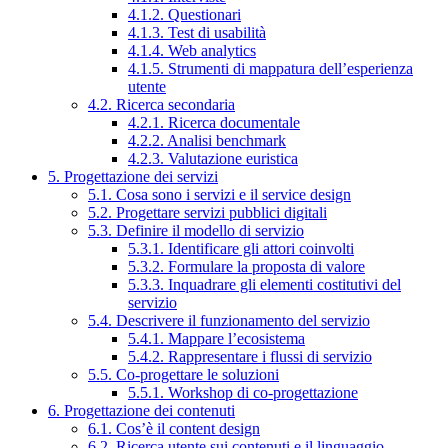
4.1.2. Questionari
4.1.3. Test di usabilità
4.1.4. Web analytics
4.1.5. Strumenti di mappatura dell’esperienza
utente
4.2. Ricerca secondaria
4.2.1. Ricerca documentale
4.2.2. Analisi benchmark
4.2.3. Valutazione euristica
5. Progettazione dei servizi
5.1. Cosa sono i servizi e il service design
5.2. Progettare servizi pubblici digitali
5.3. Definire il modello di servizio
5.3.1. Identificare gli attori coinvolti
5.3.2. Formulare la proposta di valore
5.3.3. Inquadrare gli elementi costitutivi del
servizio
5.4. Descrivere il funzionamento del servizio
5.4.1. Mappare l’ecosistema
5.4.2. Rappresentare i flussi di servizio
5.5. Co-progettare le soluzioni
5.5.1. Workshop di co-progettazione
6. Progettazione dei contenuti
6.1. Cos’è il content design
6.2. Ricerca utente sui contenuti e il linguaggio