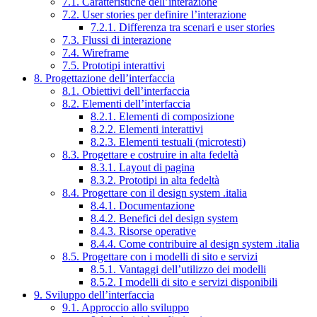
7.1. Caratteristiche dell’interazione
7.2. User stories per definire l’interazione
7.2.1. Differenza tra scenari e user stories
7.3. Flussi di interazione
7.4. Wireframe
7.5. Prototipi interattivi
8. Progettazione dell’interfaccia
8.1. Obiettivi dell’interfaccia
8.2. Elementi dell’interfaccia
8.2.1. Elementi di composizione
8.2.2. Elementi interattivi
8.2.3. Elementi testuali (microtesti)
8.3. Progettare e costruire in alta fedeltà
8.3.1. Layout di pagina
8.3.2. Prototipi in alta fedeltà
8.4. Progettare con il design system .italia
8.4.1. Documentazione
8.4.2. Benefici del design system
8.4.3. Risorse operative
8.4.4. Come contribuire al design system .italia
8.5. Progettare con i modelli di sito e servizi
8.5.1. Vantaggi dell’utilizzo dei modelli
8.5.2. I modelli di sito e servizi disponibili
9. Sviluppo dell’interfaccia
9.1. Approccio allo sviluppo