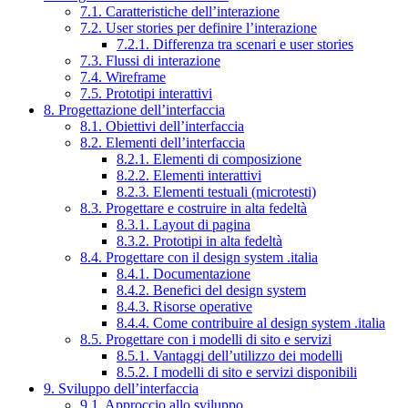
7.1. Caratteristiche dell’interazione
7.2. User stories per definire l’interazione
7.2.1. Differenza tra scenari e user stories
7.3. Flussi di interazione
7.4. Wireframe
7.5. Prototipi interattivi
8. Progettazione dell’interfaccia
8.1. Obiettivi dell’interfaccia
8.2. Elementi dell’interfaccia
8.2.1. Elementi di composizione
8.2.2. Elementi interattivi
8.2.3. Elementi testuali (microtesti)
8.3. Progettare e costruire in alta fedeltà
8.3.1. Layout di pagina
8.3.2. Prototipi in alta fedeltà
8.4. Progettare con il design system .italia
8.4.1. Documentazione
8.4.2. Benefici del design system
8.4.3. Risorse operative
8.4.4. Come contribuire al design system .italia
8.5. Progettare con i modelli di sito e servizi
8.5.1. Vantaggi dell’utilizzo dei modelli
8.5.2. I modelli di sito e servizi disponibili
9. Sviluppo dell’interfaccia
9.1. Approccio allo sviluppo