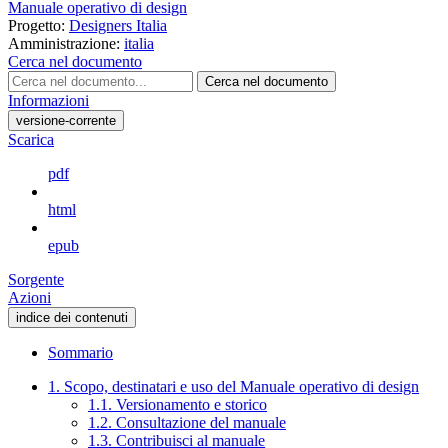
Manuale operativo di design
Progetto:
Designers Italia
Amministrazione:
italia
Cerca nel documento
Cerca nel documento
Informazioni
versione-corrente
Scarica
pdf
html
epub
Sorgente
Azioni
indice dei contenuti
Sommario
1. Scopo, destinatari e uso del Manuale operativo di design
1.1. Versionamento e storico
1.2. Consultazione del manuale
1.3. Contribuisci al manuale