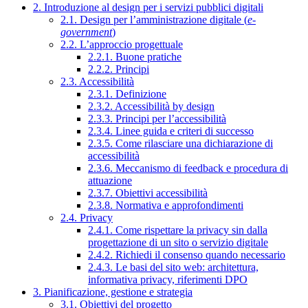
2. Introduzione al design per i servizi pubblici digitali
2.1. Design per l’amministrazione digitale (
e-
government
)
2.2. L’approccio progettuale
2.2.1. Buone pratiche
2.2.2. Principi
2.3. Accessibilità
2.3.1. Definizione
2.3.2. Accessibilità by design
2.3.3. Principi per l’accessibilità
2.3.4. Linee guida e criteri di successo
2.3.5. Come rilasciare una dichiarazione di
accessibilità
2.3.6. Meccanismo di feedback e procedura di
attuazione
2.3.7. Obiettivi accessibilità
2.3.8. Normativa e approfondimenti
2.4. Privacy
2.4.1. Come rispettare la privacy sin dalla
progettazione di un sito o servizio digitale
2.4.2. Richiedi il consenso quando necessario
2.4.3. Le basi del sito web: architettura,
informativa privacy, riferimenti DPO
3. Pianificazione, gestione e strategia
3.1. Obiettivi del progetto