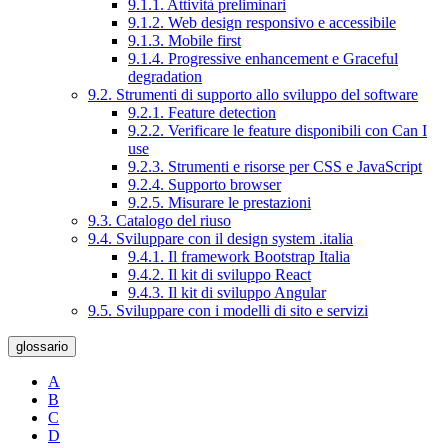
9.1.1. Attività preliminari
9.1.2. Web design responsivo e accessibile
9.1.3. Mobile first
9.1.4. Progressive enhancement e Graceful
degradation
9.2. Strumenti di supporto allo sviluppo del software
9.2.1. Feature detection
9.2.2. Verificare le feature disponibili con Can I
use
9.2.3. Strumenti e risorse per CSS e JavaScript
9.2.4. Supporto browser
9.2.5. Misurare le prestazioni
9.3. Catalogo del riuso
9.4. Sviluppare con il design system .italia
9.4.1. Il framework Bootstrap Italia
9.4.2. Il kit di sviluppo React
9.4.3. Il kit di sviluppo Angular
9.5. Sviluppare con i modelli di sito e servizi
glossario
A
B
C
D