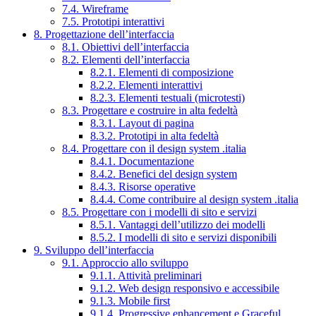
7.4. Wireframe
7.5. Prototipi interattivi
8. Progettazione dell’interfaccia
8.1. Obiettivi dell’interfaccia
8.2. Elementi dell’interfaccia
8.2.1. Elementi di composizione
8.2.2. Elementi interattivi
8.2.3. Elementi testuali (microtesti)
8.3. Progettare e costruire in alta fedeltà
8.3.1. Layout di pagina
8.3.2. Prototipi in alta fedeltà
8.4. Progettare con il design system .italia
8.4.1. Documentazione
8.4.2. Benefici del design system
8.4.3. Risorse operative
8.4.4. Come contribuire al design system .italia
8.5. Progettare con i modelli di sito e servizi
8.5.1. Vantaggi dell’utilizzo dei modelli
8.5.2. I modelli di sito e servizi disponibili
9. Sviluppo dell’interfaccia
9.1. Approccio allo sviluppo
9.1.1. Attività preliminari
9.1.2. Web design responsivo e accessibile
9.1.3. Mobile first
9.1.4. Progressive enhancement e Graceful