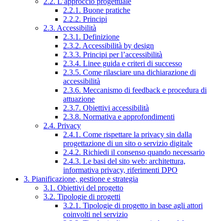
2.2. L’approccio progettuale
2.2.1. Buone pratiche
2.2.2. Principi
2.3. Accessibilità
2.3.1. Definizione
2.3.2. Accessibilità by design
2.3.3. Principi per l’accessibilità
2.3.4. Linee guida e criteri di successo
2.3.5. Come rilasciare una dichiarazione di
accessibilità
2.3.6. Meccanismo di feedback e procedura di
attuazione
2.3.7. Obiettivi accessibilità
2.3.8. Normativa e approfondimenti
2.4. Privacy
2.4.1. Come rispettare la privacy sin dalla
progettazione di un sito o servizio digitale
2.4.2. Richiedi il consenso quando necessario
2.4.3. Le basi del sito web: architettura,
informativa privacy, riferimenti DPO
3. Pianificazione, gestione e strategia
3.1. Obiettivi del progetto
3.2. Tipologie di progetti
3.2.1. Tipologie di progetto in base agli attori
coinvolti nel servizio