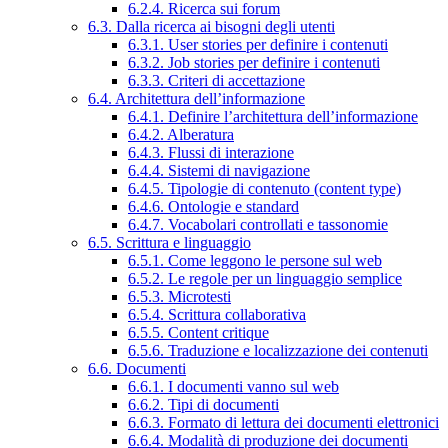
6.2.4. Ricerca sui forum
6.3. Dalla ricerca ai bisogni degli utenti
6.3.1. User stories per definire i contenuti
6.3.2. Job stories per definire i contenuti
6.3.3. Criteri di accettazione
6.4. Architettura dell’informazione
6.4.1. Definire l’architettura dell’informazione
6.4.2. Alberatura
6.4.3. Flussi di interazione
6.4.4. Sistemi di navigazione
6.4.5. Tipologie di contenuto (content type)
6.4.6. Ontologie e standard
6.4.7. Vocabolari controllati e tassonomie
6.5. Scrittura e linguaggio
6.5.1. Come leggono le persone sul web
6.5.2. Le regole per un linguaggio semplice
6.5.3. Microtesti
6.5.4. Scrittura collaborativa
6.5.5. Content critique
6.5.6. Traduzione e localizzazione dei contenuti
6.6. Documenti
6.6.1. I documenti vanno sul web
6.6.2. Tipi di documenti
6.6.3. Formato di lettura dei documenti elettronici
6.6.4. Modalità di produzione dei documenti