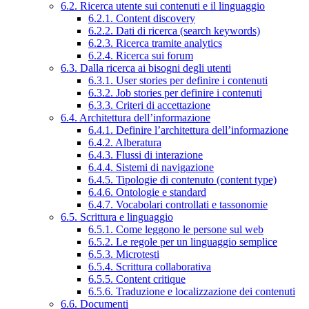
6.2. Ricerca utente sui contenuti e il linguaggio
6.2.1. Content discovery
6.2.2. Dati di ricerca (search keywords)
6.2.3. Ricerca tramite analytics
6.2.4. Ricerca sui forum
6.3. Dalla ricerca ai bisogni degli utenti
6.3.1. User stories per definire i contenuti
6.3.2. Job stories per definire i contenuti
6.3.3. Criteri di accettazione
6.4. Architettura dell’informazione
6.4.1. Definire l’architettura dell’informazione
6.4.2. Alberatura
6.4.3. Flussi di interazione
6.4.4. Sistemi di navigazione
6.4.5. Tipologie di contenuto (content type)
6.4.6. Ontologie e standard
6.4.7. Vocabolari controllati e tassonomie
6.5. Scrittura e linguaggio
6.5.1. Come leggono le persone sul web
6.5.2. Le regole per un linguaggio semplice
6.5.3. Microtesti
6.5.4. Scrittura collaborativa
6.5.5. Content critique
6.5.6. Traduzione e localizzazione dei contenuti
6.6. Documenti