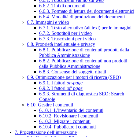
6.6.1. I documenti vanno sul web
6.6.2. Tipi di documenti
6.6.3. Formato di lettura dei documenti elettronici
6.6.4. Modalità di produzione dei documenti
6.7. Immagini e video
6.7.1. Testo alternativo (alt text) per le immagini
6.7.2. Sottotitoli per i video
6.7.3. Trascrizioni per i video
6.8. Proprietà intellettuale e privacy
6.8.1. Pubblicazione di contenuti prodotti dalla
Pubblica Amministrazione
6.8.2. Pubblicazione di contenuti non prodotti
dalla Pubblica Amministrazione
6.8.3. Consenso dei soggetti ritratti
6.9. Ottimizzazione per i motori di ricerca (SEO)
6.9.1. I fattori
on-page
6.9.2. I fattori
off-page
6.9.3. Strumenti di diagnostica SEO: Search
Console
6.10. Gestire i contenuti
6.10.1. L’inventario dei contenuti
6.10.2. Revisionare i contenuti
6.10.3. Migrare i contenuti
6.10.4. Pubblicare i contenuti
7. Progettazione dell’interazione