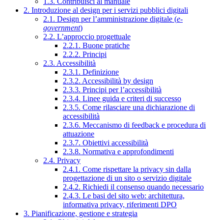
1.3. Contribuisci al manuale
2. Introduzione al design per i servizi pubblici digitali
2.1. Design per l’amministrazione digitale (
e-
government
)
2.2. L’approccio progettuale
2.2.1. Buone pratiche
2.2.2. Principi
2.3. Accessibilità
2.3.1. Definizione
2.3.2. Accessibilità by design
2.3.3. Principi per l’accessibilità
2.3.4. Linee guida e criteri di successo
2.3.5. Come rilasciare una dichiarazione di
accessibilità
2.3.6. Meccanismo di feedback e procedura di
attuazione
2.3.7. Obiettivi accessibilità
2.3.8. Normativa e approfondimenti
2.4. Privacy
2.4.1. Come rispettare la privacy sin dalla
progettazione di un sito o servizio digitale
2.4.2. Richiedi il consenso quando necessario
2.4.3. Le basi del sito web: architettura,
informativa privacy, riferimenti DPO
3. Pianificazione, gestione e strategia