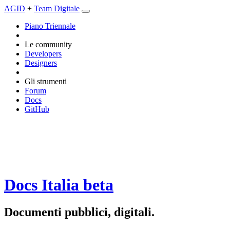
AGID
+
Team Digitale
Piano Triennale
Le community
Developers
Designers
Gli strumenti
Forum
Docs
GitHub
Docs Italia
beta
Documenti pubblici, digitali.