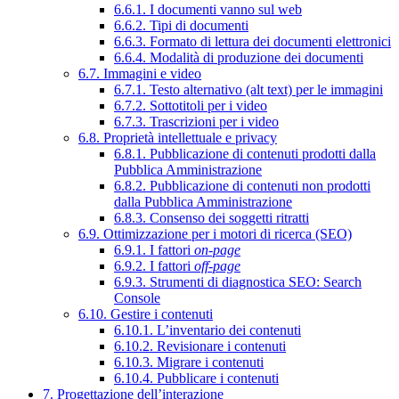
6.6.1. I documenti vanno sul web
6.6.2. Tipi di documenti
6.6.3. Formato di lettura dei documenti elettronici
6.6.4. Modalità di produzione dei documenti
6.7. Immagini e video
6.7.1. Testo alternativo (alt text) per le immagini
6.7.2. Sottotitoli per i video
6.7.3. Trascrizioni per i video
6.8. Proprietà intellettuale e privacy
6.8.1. Pubblicazione di contenuti prodotti dalla
Pubblica Amministrazione
6.8.2. Pubblicazione di contenuti non prodotti
dalla Pubblica Amministrazione
6.8.3. Consenso dei soggetti ritratti
6.9. Ottimizzazione per i motori di ricerca (SEO)
6.9.1. I fattori
on-page
6.9.2. I fattori
off-page
6.9.3. Strumenti di diagnostica SEO: Search
Console
6.10. Gestire i contenuti
6.10.1. L’inventario dei contenuti
6.10.2. Revisionare i contenuti
6.10.3. Migrare i contenuti
6.10.4. Pubblicare i contenuti
7. Progettazione dell’interazione