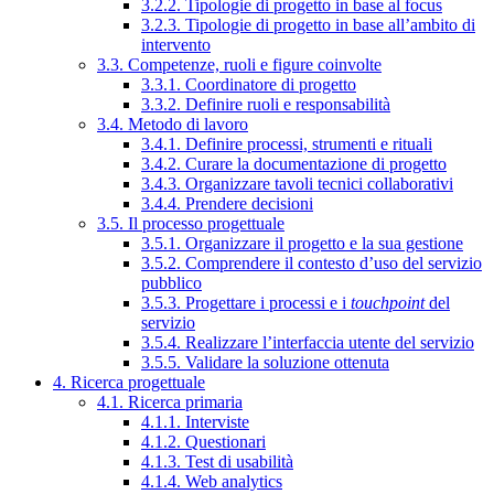
3.2.2. Tipologie di progetto in base al focus
3.2.3. Tipologie di progetto in base all’ambito di
intervento
3.3. Competenze, ruoli e figure coinvolte
3.3.1. Coordinatore di progetto
3.3.2. Definire ruoli e responsabilità
3.4. Metodo di lavoro
3.4.1. Definire processi, strumenti e rituali
3.4.2. Curare la documentazione di progetto
3.4.3. Organizzare tavoli tecnici collaborativi
3.4.4. Prendere decisioni
3.5. Il processo progettuale
3.5.1. Organizzare il progetto e la sua gestione
3.5.2. Comprendere il contesto d’uso del servizio
pubblico
3.5.3. Progettare i processi e i
touchpoint
del
servizio
3.5.4. Realizzare l’interfaccia utente del servizio
3.5.5. Validare la soluzione ottenuta
4. Ricerca progettuale
4.1. Ricerca primaria
4.1.1. Interviste
4.1.2. Questionari
4.1.3. Test di usabilità
4.1.4. Web analytics