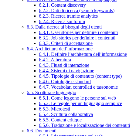
6.2.1. Content discovery
6.2.2. Dati di ricerca (search keywords)
6.2.3. Ricerca tramite analytics
6.2.4. Ricerca sui forum
6.3. Dalla ricerca ai bisogni degli utenti
6.3.1. User stories per definire i contenuti
6.3.2. Job stories per definire i contenuti
6.3.3. Criteri di accettazione
6.4. Architettura dell’informazione
6.4.1. Definire l’architettura dell’informazione
6.4.2. Alberatura
6.4.3. Flussi di interazione
6.4.4. Sistemi di navigazione
6.4.5. Tipologie di contenuto (content type)
6.4.6. Ontologie e standard
6.4.7. Vocabolari controllati e tassonomie
6.5. Scrittura e linguaggio
6.5.1. Come leggono le persone sul web
6.5.2. Le regole per un linguaggio semplice
6.5.3. Microtesti
6.5.4. Scrittura collaborativa
6.5.5. Content critique
6.5.6. Traduzione e localizzazione dei contenuti
6.6. Documenti