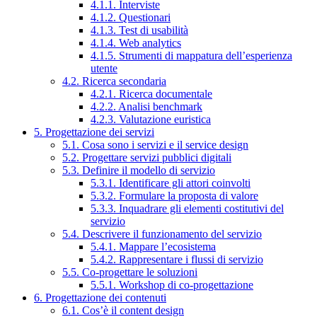
4.1.1. Interviste
4.1.2. Questionari
4.1.3. Test di usabilità
4.1.4. Web analytics
4.1.5. Strumenti di mappatura dell’esperienza
utente
4.2. Ricerca secondaria
4.2.1. Ricerca documentale
4.2.2. Analisi benchmark
4.2.3. Valutazione euristica
5. Progettazione dei servizi
5.1. Cosa sono i servizi e il service design
5.2. Progettare servizi pubblici digitali
5.3. Definire il modello di servizio
5.3.1. Identificare gli attori coinvolti
5.3.2. Formulare la proposta di valore
5.3.3. Inquadrare gli elementi costitutivi del
servizio
5.4. Descrivere il funzionamento del servizio
5.4.1. Mappare l’ecosistema
5.4.2. Rappresentare i flussi di servizio
5.5. Co-progettare le soluzioni
5.5.1. Workshop di co-progettazione
6. Progettazione dei contenuti
6.1. Cos’è il content design