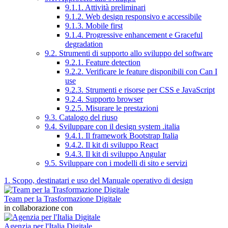
9.1.1. Attività preliminari
9.1.2. Web design responsivo e accessibile
9.1.3. Mobile first
9.1.4. Progressive enhancement e Graceful
degradation
9.2. Strumenti di supporto allo sviluppo del software
9.2.1. Feature detection
9.2.2. Verificare le feature disponibili con Can I
use
9.2.3. Strumenti e risorse per CSS e JavaScript
9.2.4. Supporto browser
9.2.5. Misurare le prestazioni
9.3. Catalogo del riuso
9.4. Sviluppare con il design system .italia
9.4.1. Il framework Bootstrap Italia
9.4.2. Il kit di sviluppo React
9.4.3. Il kit di sviluppo Angular
9.5. Sviluppare con i modelli di sito e servizi
1. Scopo, destinatari e uso del Manuale operativo di design
Team per la Trasformazione Digitale
in collaborazione con
Agenzia per l'Italia Digitale