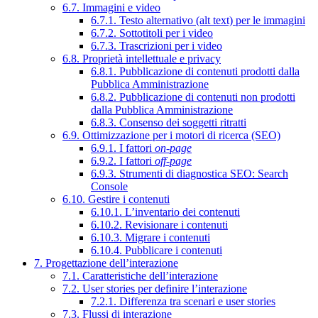
6.7. Immagini e video
6.7.1. Testo alternativo (alt text) per le immagini
6.7.2. Sottotitoli per i video
6.7.3. Trascrizioni per i video
6.8. Proprietà intellettuale e privacy
6.8.1. Pubblicazione di contenuti prodotti dalla
Pubblica Amministrazione
6.8.2. Pubblicazione di contenuti non prodotti
dalla Pubblica Amministrazione
6.8.3. Consenso dei soggetti ritratti
6.9. Ottimizzazione per i motori di ricerca (SEO)
6.9.1. I fattori
on-page
6.9.2. I fattori
off-page
6.9.3. Strumenti di diagnostica SEO: Search
Console
6.10. Gestire i contenuti
6.10.1. L’inventario dei contenuti
6.10.2. Revisionare i contenuti
6.10.3. Migrare i contenuti
6.10.4. Pubblicare i contenuti
7. Progettazione dell’interazione
7.1. Caratteristiche dell’interazione
7.2. User stories per definire l’interazione
7.2.1. Differenza tra scenari e user stories
7.3. Flussi di interazione