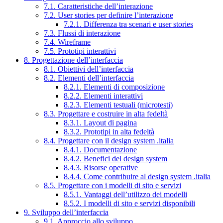
7.1. Caratteristiche dell’interazione
7.2. User stories per definire l’interazione
7.2.1. Differenza tra scenari e user stories
7.3. Flussi di interazione
7.4. Wireframe
7.5. Prototipi interattivi
8. Progettazione dell’interfaccia
8.1. Obiettivi dell’interfaccia
8.2. Elementi dell’interfaccia
8.2.1. Elementi di composizione
8.2.2. Elementi interattivi
8.2.3. Elementi testuali (microtesti)
8.3. Progettare e costruire in alta fedeltà
8.3.1. Layout di pagina
8.3.2. Prototipi in alta fedeltà
8.4. Progettare con il design system .italia
8.4.1. Documentazione
8.4.2. Benefici del design system
8.4.3. Risorse operative
8.4.4. Come contribuire al design system .italia
8.5. Progettare con i modelli di sito e servizi
8.5.1. Vantaggi dell’utilizzo dei modelli
8.5.2. I modelli di sito e servizi disponibili
9. Sviluppo dell’interfaccia
9.1. Approccio allo sviluppo