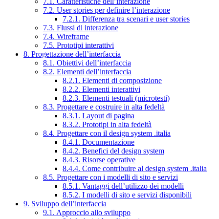
7.1. Caratteristiche dell’interazione
7.2. User stories per definire l’interazione
7.2.1. Differenza tra scenari e user stories
7.3. Flussi di interazione
7.4. Wireframe
7.5. Prototipi interattivi
8. Progettazione dell’interfaccia
8.1. Obiettivi dell’interfaccia
8.2. Elementi dell’interfaccia
8.2.1. Elementi di composizione
8.2.2. Elementi interattivi
8.2.3. Elementi testuali (microtesti)
8.3. Progettare e costruire in alta fedeltà
8.3.1. Layout di pagina
8.3.2. Prototipi in alta fedeltà
8.4. Progettare con il design system .italia
8.4.1. Documentazione
8.4.2. Benefici del design system
8.4.3. Risorse operative
8.4.4. Come contribuire al design system .italia
8.5. Progettare con i modelli di sito e servizi
8.5.1. Vantaggi dell’utilizzo dei modelli
8.5.2. I modelli di sito e servizi disponibili
9. Sviluppo dell’interfaccia
9.1. Approccio allo sviluppo