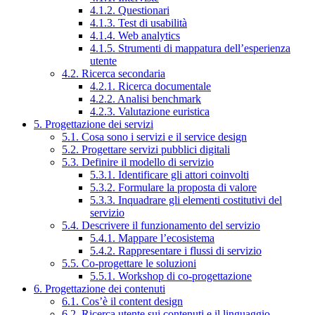
4.1.2. Questionari
4.1.3. Test di usabilità
4.1.4. Web analytics
4.1.5. Strumenti di mappatura dell’esperienza
utente
4.2. Ricerca secondaria
4.2.1. Ricerca documentale
4.2.2. Analisi benchmark
4.2.3. Valutazione euristica
5. Progettazione dei servizi
5.1. Cosa sono i servizi e il service design
5.2. Progettare servizi pubblici digitali
5.3. Definire il modello di servizio
5.3.1. Identificare gli attori coinvolti
5.3.2. Formulare la proposta di valore
5.3.3. Inquadrare gli elementi costitutivi del
servizio
5.4. Descrivere il funzionamento del servizio
5.4.1. Mappare l’ecosistema
5.4.2. Rappresentare i flussi di servizio
5.5. Co-progettare le soluzioni
5.5.1. Workshop di co-progettazione
6. Progettazione dei contenuti
6.1. Cos’è il content design
6.2. Ricerca utente sui contenuti e il linguaggio