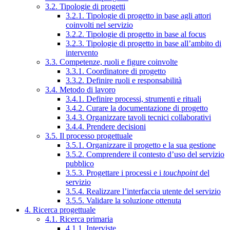
3.2. Tipologie di progetti
3.2.1. Tipologie di progetto in base agli attori
coinvolti nel servizio
3.2.2. Tipologie di progetto in base al focus
3.2.3. Tipologie di progetto in base all’ambito di
intervento
3.3. Competenze, ruoli e figure coinvolte
3.3.1. Coordinatore di progetto
3.3.2. Definire ruoli e responsabilità
3.4. Metodo di lavoro
3.4.1. Definire processi, strumenti e rituali
3.4.2. Curare la documentazione di progetto
3.4.3. Organizzare tavoli tecnici collaborativi
3.4.4. Prendere decisioni
3.5. Il processo progettuale
3.5.1. Organizzare il progetto e la sua gestione
3.5.2. Comprendere il contesto d’uso del servizio
pubblico
3.5.3. Progettare i processi e i
touchpoint
del
servizio
3.5.4. Realizzare l’interfaccia utente del servizio
3.5.5. Validare la soluzione ottenuta
4. Ricerca progettuale
4.1. Ricerca primaria
4.1.1. Interviste