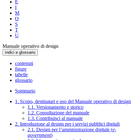
E
I
M
O
S
T
U
Manuale operativo di design
indici e glossario
contenuti
figure
tabelle
glossario
Sommario
1. Scopo, destinatari e uso del Manuale operativo di design
1.1. Versionamento e storico
1.2. Consultazione del manuale
1.3. Contribuisci al manuale
2. Introduzione al design per i servizi pubblici digitali
2.1. Design per l’amministrazione digitale (
e-
government
)