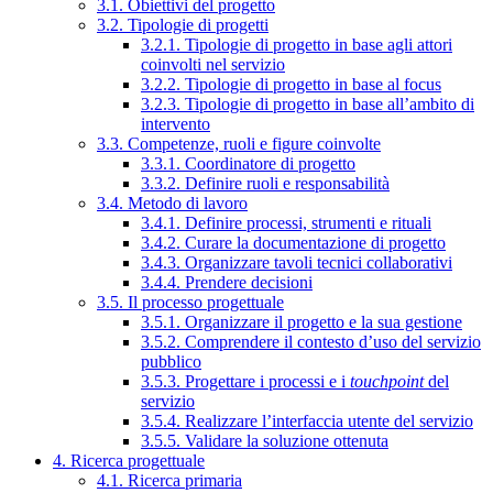
3.1. Obiettivi del progetto
3.2. Tipologie di progetti
3.2.1. Tipologie di progetto in base agli attori
coinvolti nel servizio
3.2.2. Tipologie di progetto in base al focus
3.2.3. Tipologie di progetto in base all’ambito di
intervento
3.3. Competenze, ruoli e figure coinvolte
3.3.1. Coordinatore di progetto
3.3.2. Definire ruoli e responsabilità
3.4. Metodo di lavoro
3.4.1. Definire processi, strumenti e rituali
3.4.2. Curare la documentazione di progetto
3.4.3. Organizzare tavoli tecnici collaborativi
3.4.4. Prendere decisioni
3.5. Il processo progettuale
3.5.1. Organizzare il progetto e la sua gestione
3.5.2. Comprendere il contesto d’uso del servizio
pubblico
3.5.3. Progettare i processi e i
touchpoint
del
servizio
3.5.4. Realizzare l’interfaccia utente del servizio
3.5.5. Validare la soluzione ottenuta
4. Ricerca progettuale
4.1. Ricerca primaria