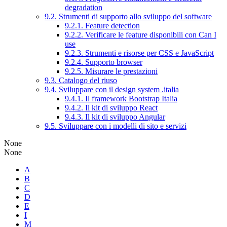
degradation
9.2. Strumenti di supporto allo sviluppo del software
9.2.1. Feature detection
9.2.2. Verificare le feature disponibili con Can I
use
9.2.3. Strumenti e risorse per CSS e JavaScript
9.2.4. Supporto browser
9.2.5. Misurare le prestazioni
9.3. Catalogo del riuso
9.4. Sviluppare con il design system .italia
9.4.1. Il framework Bootstrap Italia
9.4.2. Il kit di sviluppo React
9.4.3. Il kit di sviluppo Angular
9.5. Sviluppare con i modelli di sito e servizi
None
None
A
B
C
D
E
I
M