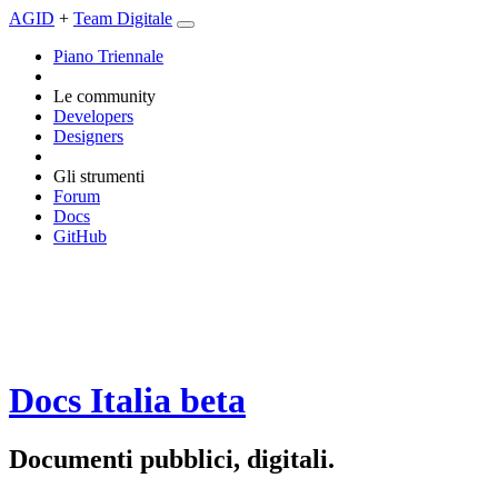
AGID
+
Team Digitale
Piano Triennale
Le community
Developers
Designers
Gli strumenti
Forum
Docs
GitHub
Docs Italia
beta
Documenti pubblici, digitali.