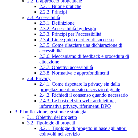
2.2. L’approccio progettuale
2.2.1. Buone pratiche
2.2.2. Principi
2.3. Accessibilità
2.3.1. Definizione
2.3.2. Accessibilità by design
2.3.3. Principi per l’accessibilità
2.3.4. Linee guida e criteri di successo
2.3.5. Come rilasciare una dichiarazione di
accessibilità
2.3.6. Meccanismo di feedback e procedura di
attuazione
2.3.7. Obiettivi accessibilità
2.3.8. Normativa e approfondimenti
2.4. Privacy
2.4.1. Come rispettare la privacy sin dalla
progettazione di un sito o servizio digitale
2.4.2. Richiedi il consenso quando necessario
2.4.3. Le basi del sito web: architettura,
informativa privacy, riferimenti DPO
3. Pianificazione, gestione e strategia
3.1. Obiettivi del progetto
3.2. Tipologie di progetti
3.2.1. Tipologie di progetto in base agli attori
coinvolti nel servizio