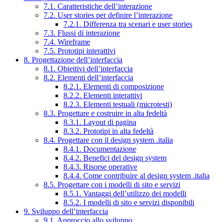
7.1. Caratteristiche dell’interazione
7.2. User stories per definire l’interazione
7.2.1. Differenza tra scenari e user stories
7.3. Flussi di interazione
7.4. Wireframe
7.5. Prototipi interattivi
8. Progettazione dell’interfaccia
8.1. Obiettivi dell’interfaccia
8.2. Elementi dell’interfaccia
8.2.1. Elementi di composizione
8.2.2. Elementi interattivi
8.2.3. Elementi testuali (microtesti)
8.3. Progettare e costruire in alta fedeltà
8.3.1. Layout di pagina
8.3.2. Prototipi in alta fedeltà
8.4. Progettare con il design system .italia
8.4.1. Documentazione
8.4.2. Benefici del design system
8.4.3. Risorse operative
8.4.4. Come contribuire al design system .italia
8.5. Progettare con i modelli di sito e servizi
8.5.1. Vantaggi dell’utilizzo dei modelli
8.5.2. I modelli di sito e servizi disponibili
9. Sviluppo dell’interfaccia
9.1. Approccio allo sviluppo