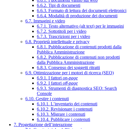
6.6.1. I documenti vanno sul web
6.6.2. Tipi di documenti
6.6.3. Formato di lettura dei documenti elettronici
6.6.4. Modalità di produzione dei documenti
6.7. Immagini e video
6.7.1. Testo alternativo (alt text) per le immagini
6.7.2. Sottotitoli per i video
6.7.3. Trascrizioni per i video
6.8. Proprietà intellettuale e privacy
6.8.1. Pubblicazione di contenuti prodotti dalla
Pubblica Amministrazione
6.8.2. Pubblicazione di contenuti non prodotti
dalla Pubblica Amministrazione
6.8.3. Consenso dei soggetti ritratti
6.9. Ottimizzazione per i motori di ricerca (SEO)
6.9.1. I fattori
on-page
6.9.2. I fattori
off-page
6.9.3. Strumenti di diagnostica SEO: Search
Console
6.10. Gestire i contenuti
6.10.1. L’inventario dei contenuti
6.10.2. Revisionare i contenuti
6.10.3. Migrare i contenuti
6.10.4. Pubblicare i contenuti
7. Progettazione dell’interazione