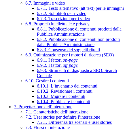
6.7. Immagini e video
6.7.1. Testo alternativo (alt text) per le immagini
6.7.2. Sottotitoli per i video
6.7.3. Trascrizioni per i video
6.8. Proprietà intellettuale e privacy
6.8.1. Pubblicazione di contenuti prodotti dalla
Pubblica Amministrazione
6.8.2. Pubblicazione di contenuti non prodotti
dalla Pubblica Amministrazione
6.8.3. Consenso dei soggetti ritratti
6.9. Ottimizzazione per i motori di ricerca (SEO)
6.9.1. I fattori
on-page
6.9.2. I fattori
off-page
6.9.3. Strumenti di diagnostica SEO: Search
Console
6.10. Gestire i contenuti
6.10.1. L’inventario dei contenuti
6.10.2. Revisionare i contenuti
6.10.3. Migrare i contenuti
6.10.4. Pubblicare i contenuti
7. Progettazione dell’interazione
7.1. Caratteristiche dell’interazione
7.2. User stories per definire l’interazione
7.2.1. Differenza tra scenari e user stories
7.3. Flussi di interazione