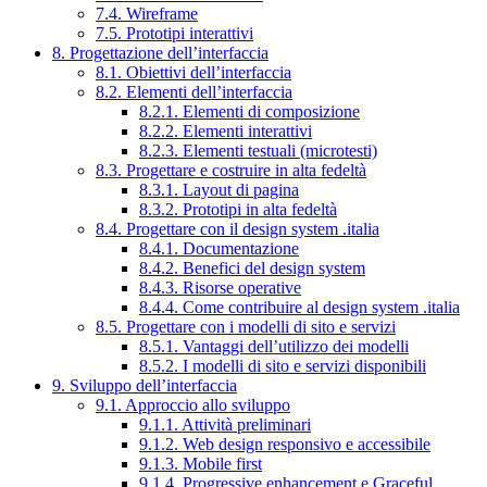
7.4. Wireframe
7.5. Prototipi interattivi
8. Progettazione dell’interfaccia
8.1. Obiettivi dell’interfaccia
8.2. Elementi dell’interfaccia
8.2.1. Elementi di composizione
8.2.2. Elementi interattivi
8.2.3. Elementi testuali (microtesti)
8.3. Progettare e costruire in alta fedeltà
8.3.1. Layout di pagina
8.3.2. Prototipi in alta fedeltà
8.4. Progettare con il design system .italia
8.4.1. Documentazione
8.4.2. Benefici del design system
8.4.3. Risorse operative
8.4.4. Come contribuire al design system .italia
8.5. Progettare con i modelli di sito e servizi
8.5.1. Vantaggi dell’utilizzo dei modelli
8.5.2. I modelli di sito e servizi disponibili
9. Sviluppo dell’interfaccia
9.1. Approccio allo sviluppo
9.1.1. Attività preliminari
9.1.2. Web design responsivo e accessibile
9.1.3. Mobile first
9.1.4. Progressive enhancement e Graceful