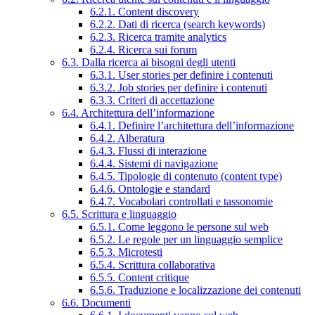
6.2.1. Content discovery
6.2.2. Dati di ricerca (search keywords)
6.2.3. Ricerca tramite analytics
6.2.4. Ricerca sui forum
6.3. Dalla ricerca ai bisogni degli utenti
6.3.1. User stories per definire i contenuti
6.3.2. Job stories per definire i contenuti
6.3.3. Criteri di accettazione
6.4. Architettura dell’informazione
6.4.1. Definire l’architettura dell’informazione
6.4.2. Alberatura
6.4.3. Flussi di interazione
6.4.4. Sistemi di navigazione
6.4.5. Tipologie di contenuto (content type)
6.4.6. Ontologie e standard
6.4.7. Vocabolari controllati e tassonomie
6.5. Scrittura e linguaggio
6.5.1. Come leggono le persone sul web
6.5.2. Le regole per un linguaggio semplice
6.5.3. Microtesti
6.5.4. Scrittura collaborativa
6.5.5. Content critique
6.5.6. Traduzione e localizzazione dei contenuti
6.6. Documenti