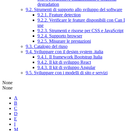
degradation
9.2. Strumenti di supporto allo sviluppo del software
9.2.1. Feature detection
9.2.2. Verificare le feature disponibili con Can I
use
9.2.3. Strumenti e risorse per CSS e JavaScript
9.2.4. Supporto browser
9.2.5. Misurare le prestazioni
9.3. Catalogo del riuso
9.4. Sviluppare con il design system .italia
9.4.1. Il framework Bootstrap Italia
9.4.2. Il kit di sviluppo React
9.4.3. Il kit di sviluppo Angular
9.5. Sviluppare con i modelli di sito e servizi
None
None
A
B
C
D
E
I
M