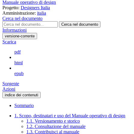
Manuale operativo di design
Progetto:
Designers Italia
Amministrazione:
italia
Cerca nel documento
Cerca nel documento
Informazioni
versione-corrente
Scarica
pdf
html
epub
Sorgente
Azioni
indice dei contenuti
Sommario
1. Scopo, destinatari e uso del Manuale operativo di design
1.1. Versionamento e storico
1.2. Consultazione del manuale
1.3. Contribuisci al manuale