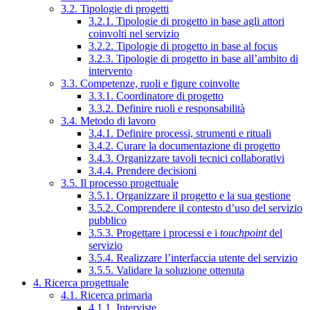
3.2. Tipologie di progetti
3.2.1. Tipologie di progetto in base agli attori
coinvolti nel servizio
3.2.2. Tipologie di progetto in base al focus
3.2.3. Tipologie di progetto in base all’ambito di
intervento
3.3. Competenze, ruoli e figure coinvolte
3.3.1. Coordinatore di progetto
3.3.2. Definire ruoli e responsabilità
3.4. Metodo di lavoro
3.4.1. Definire processi, strumenti e rituali
3.4.2. Curare la documentazione di progetto
3.4.3. Organizzare tavoli tecnici collaborativi
3.4.4. Prendere decisioni
3.5. Il processo progettuale
3.5.1. Organizzare il progetto e la sua gestione
3.5.2. Comprendere il contesto d’uso del servizio
pubblico
3.5.3. Progettare i processi e i
touchpoint
del
servizio
3.5.4. Realizzare l’interfaccia utente del servizio
3.5.5. Validare la soluzione ottenuta
4. Ricerca progettuale
4.1. Ricerca primaria
4.1.1. Interviste