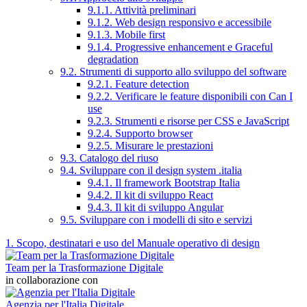
9.1.1. Attività preliminari
9.1.2. Web design responsivo e accessibile
9.1.3. Mobile first
9.1.4. Progressive enhancement e Graceful
degradation
9.2. Strumenti di supporto allo sviluppo del software
9.2.1. Feature detection
9.2.2. Verificare le feature disponibili con Can I
use
9.2.3. Strumenti e risorse per CSS e JavaScript
9.2.4. Supporto browser
9.2.5. Misurare le prestazioni
9.3. Catalogo del riuso
9.4. Sviluppare con il design system .italia
9.4.1. Il framework Bootstrap Italia
9.4.2. Il kit di sviluppo React
9.4.3. Il kit di sviluppo Angular
9.5. Sviluppare con i modelli di sito e servizi
1. Scopo, destinatari e uso del Manuale operativo di design
Team per la Trasformazione Digitale
in collaborazione con
Agenzia per l'Italia Digitale