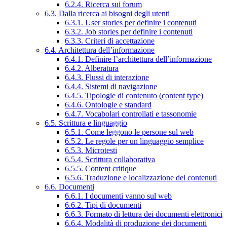
6.2.4. Ricerca sui forum
6.3. Dalla ricerca ai bisogni degli utenti
6.3.1. User stories per definire i contenuti
6.3.2. Job stories per definire i contenuti
6.3.3. Criteri di accettazione
6.4. Architettura dell’informazione
6.4.1. Definire l’architettura dell’informazione
6.4.2. Alberatura
6.4.3. Flussi di interazione
6.4.4. Sistemi di navigazione
6.4.5. Tipologie di contenuto (content type)
6.4.6. Ontologie e standard
6.4.7. Vocabolari controllati e tassonomie
6.5. Scrittura e linguaggio
6.5.1. Come leggono le persone sul web
6.5.2. Le regole per un linguaggio semplice
6.5.3. Microtesti
6.5.4. Scrittura collaborativa
6.5.5. Content critique
6.5.6. Traduzione e localizzazione dei contenuti
6.6. Documenti
6.6.1. I documenti vanno sul web
6.6.2. Tipi di documenti
6.6.3. Formato di lettura dei documenti elettronici
6.6.4. Modalità di produzione dei documenti