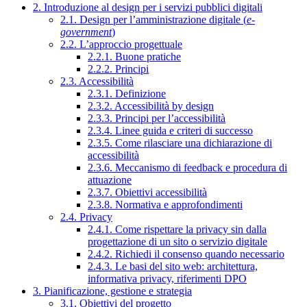
2. Introduzione al design per i servizi pubblici digitali
2.1. Design per l’amministrazione digitale (
e-
government
)
2.2. L’approccio progettuale
2.2.1. Buone pratiche
2.2.2. Principi
2.3. Accessibilità
2.3.1. Definizione
2.3.2. Accessibilità by design
2.3.3. Principi per l’accessibilità
2.3.4. Linee guida e criteri di successo
2.3.5. Come rilasciare una dichiarazione di
accessibilità
2.3.6. Meccanismo di feedback e procedura di
attuazione
2.3.7. Obiettivi accessibilità
2.3.8. Normativa e approfondimenti
2.4. Privacy
2.4.1. Come rispettare la privacy sin dalla
progettazione di un sito o servizio digitale
2.4.2. Richiedi il consenso quando necessario
2.4.3. Le basi del sito web: architettura,
informativa privacy, riferimenti DPO
3. Pianificazione, gestione e strategia
3.1. Obiettivi del progetto