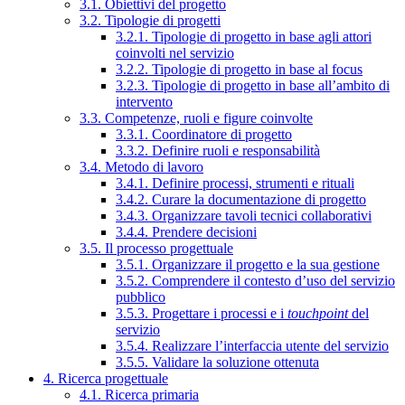
3.1. Obiettivi del progetto
3.2. Tipologie di progetti
3.2.1. Tipologie di progetto in base agli attori
coinvolti nel servizio
3.2.2. Tipologie di progetto in base al focus
3.2.3. Tipologie di progetto in base all’ambito di
intervento
3.3. Competenze, ruoli e figure coinvolte
3.3.1. Coordinatore di progetto
3.3.2. Definire ruoli e responsabilità
3.4. Metodo di lavoro
3.4.1. Definire processi, strumenti e rituali
3.4.2. Curare la documentazione di progetto
3.4.3. Organizzare tavoli tecnici collaborativi
3.4.4. Prendere decisioni
3.5. Il processo progettuale
3.5.1. Organizzare il progetto e la sua gestione
3.5.2. Comprendere il contesto d’uso del servizio
pubblico
3.5.3. Progettare i processi e i
touchpoint
del
servizio
3.5.4. Realizzare l’interfaccia utente del servizio
3.5.5. Validare la soluzione ottenuta
4. Ricerca progettuale
4.1. Ricerca primaria