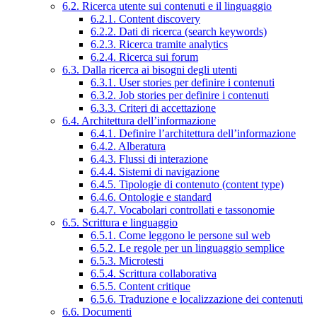
6.2. Ricerca utente sui contenuti e il linguaggio
6.2.1. Content discovery
6.2.2. Dati di ricerca (search keywords)
6.2.3. Ricerca tramite analytics
6.2.4. Ricerca sui forum
6.3. Dalla ricerca ai bisogni degli utenti
6.3.1. User stories per definire i contenuti
6.3.2. Job stories per definire i contenuti
6.3.3. Criteri di accettazione
6.4. Architettura dell’informazione
6.4.1. Definire l’architettura dell’informazione
6.4.2. Alberatura
6.4.3. Flussi di interazione
6.4.4. Sistemi di navigazione
6.4.5. Tipologie di contenuto (content type)
6.4.6. Ontologie e standard
6.4.7. Vocabolari controllati e tassonomie
6.5. Scrittura e linguaggio
6.5.1. Come leggono le persone sul web
6.5.2. Le regole per un linguaggio semplice
6.5.3. Microtesti
6.5.4. Scrittura collaborativa
6.5.5. Content critique
6.5.6. Traduzione e localizzazione dei contenuti
6.6. Documenti