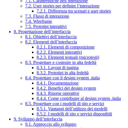
7.1. Caratteristiche dell’interazione
7.2. User stories per definire l’interazione
7.2.1. Differenza tra scenari e user stories
7.3. Flussi di interazione
7.4. Wireframe
7.5. Prototipi interattivi
8. Progettazione dell’interfaccia
8.1. Obiettivi dell’interfaccia
8.2. Elementi dell’interfaccia
8.2.1. Elementi di composizione
8.2.2. Elementi interattivi
8.2.3. Elementi testuali (microtesti)
8.3. Progettare e costruire in alta fedeltà
8.3.1. Layout di pagina
8.3.2. Prototipi in alta fedeltà
8.4. Progettare con il design system .italia
8.4.1. Documentazione
8.4.2. Benefici del design system
8.4.3. Risorse operative
8.4.4. Come contribuire al design system .italia
8.5. Progettare con i modelli di sito e servizi
8.5.1. Vantaggi dell’utilizzo dei modelli
8.5.2. I modelli di sito e servizi disponibili
9. Sviluppo dell’interfaccia
9.1. Approccio allo sviluppo