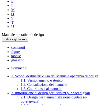
E
I
M
O
S
T
U
Manuale operativo di design
indici e glossario
contenuti
figure
tabelle
glossario
Sommario
1. Scopo, destinatari e uso del Manuale operativo di design
1.1. Versionamento e storico
1.2. Consultazione del manuale
1.3. Contribuisci al manuale
2. Introduzione al design per i servizi pubblici digitali
2.1. Design per l’amministrazione digitale (
e-
government
)