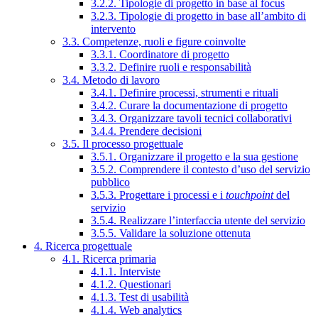
3.2.2. Tipologie di progetto in base al focus
3.2.3. Tipologie di progetto in base all’ambito di
intervento
3.3. Competenze, ruoli e figure coinvolte
3.3.1. Coordinatore di progetto
3.3.2. Definire ruoli e responsabilità
3.4. Metodo di lavoro
3.4.1. Definire processi, strumenti e rituali
3.4.2. Curare la documentazione di progetto
3.4.3. Organizzare tavoli tecnici collaborativi
3.4.4. Prendere decisioni
3.5. Il processo progettuale
3.5.1. Organizzare il progetto e la sua gestione
3.5.2. Comprendere il contesto d’uso del servizio
pubblico
3.5.3. Progettare i processi e i
touchpoint
del
servizio
3.5.4. Realizzare l’interfaccia utente del servizio
3.5.5. Validare la soluzione ottenuta
4. Ricerca progettuale
4.1. Ricerca primaria
4.1.1. Interviste
4.1.2. Questionari
4.1.3. Test di usabilità
4.1.4. Web analytics