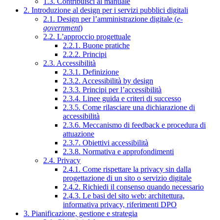
1.3. Contribuisci al manuale
2. Introduzione al design per i servizi pubblici digitali
2.1. Design per l’amministrazione digitale (
e-
government
)
2.2. L’approccio progettuale
2.2.1. Buone pratiche
2.2.2. Principi
2.3. Accessibilità
2.3.1. Definizione
2.3.2. Accessibilità by design
2.3.3. Principi per l’accessibilità
2.3.4. Linee guida e criteri di successo
2.3.5. Come rilasciare una dichiarazione di
accessibilità
2.3.6. Meccanismo di feedback e procedura di
attuazione
2.3.7. Obiettivi accessibilità
2.3.8. Normativa e approfondimenti
2.4. Privacy
2.4.1. Come rispettare la privacy sin dalla
progettazione di un sito o servizio digitale
2.4.2. Richiedi il consenso quando necessario
2.4.3. Le basi del sito web: architettura,
informativa privacy, riferimenti DPO
3. Pianificazione, gestione e strategia