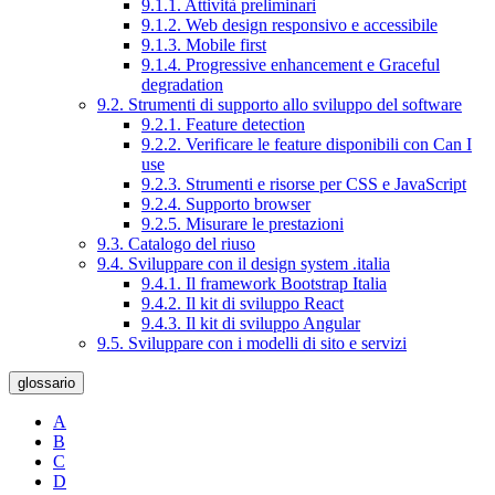
9.1.1. Attività preliminari
9.1.2. Web design responsivo e accessibile
9.1.3. Mobile first
9.1.4. Progressive enhancement e Graceful
degradation
9.2. Strumenti di supporto allo sviluppo del software
9.2.1. Feature detection
9.2.2. Verificare le feature disponibili con Can I
use
9.2.3. Strumenti e risorse per CSS e JavaScript
9.2.4. Supporto browser
9.2.5. Misurare le prestazioni
9.3. Catalogo del riuso
9.4. Sviluppare con il design system .italia
9.4.1. Il framework Bootstrap Italia
9.4.2. Il kit di sviluppo React
9.4.3. Il kit di sviluppo Angular
9.5. Sviluppare con i modelli di sito e servizi
glossario
A
B
C
D