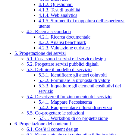
4.1.2. Questionari
4.1.3. Test di usabilità
4.1.4. Web analytics
4.1.5. Strumenti di mappatura dell’esperienza
utente
4.2. Ricerca secondaria
4.2.1. Ricerca documentale
4.2.2. Analisi benchmark
4.2.3. Valutazione euristica
5. Progettazione dei servizi
5.1. Cosa sono i servizi e il service design
5.2. Progettare servizi pubblici digitali
5.3. Definire il modello di servizio
5.3.1. Identificare gli attori coinvolti
5.3.2. Formulare la proposta di valore
5.3.3. Inquadrare gli elementi costitutivi del
servizio
5.4. Descrivere il funzionamento del servizio
5.4.1. Mappare l’ecosistema
5.4.2. Rappresentare i flussi di servizio
5.5. Co-progettare le soluzioni
5.5.1. Workshop di co-progettazione
6. Progettazione dei contenuti
6.1. Cos’è il content design
6.2. Ricerca utente sui contenuti e il linguaggio