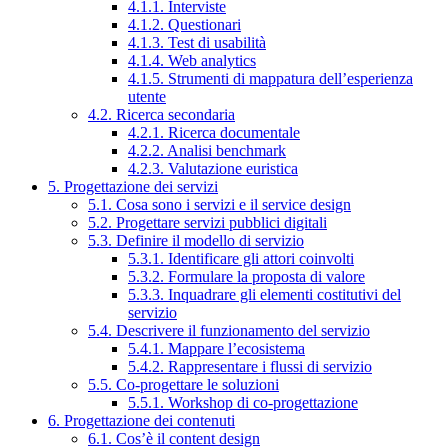
4.1.1. Interviste
4.1.2. Questionari
4.1.3. Test di usabilità
4.1.4. Web analytics
4.1.5. Strumenti di mappatura dell’esperienza
utente
4.2. Ricerca secondaria
4.2.1. Ricerca documentale
4.2.2. Analisi benchmark
4.2.3. Valutazione euristica
5. Progettazione dei servizi
5.1. Cosa sono i servizi e il service design
5.2. Progettare servizi pubblici digitali
5.3. Definire il modello di servizio
5.3.1. Identificare gli attori coinvolti
5.3.2. Formulare la proposta di valore
5.3.3. Inquadrare gli elementi costitutivi del
servizio
5.4. Descrivere il funzionamento del servizio
5.4.1. Mappare l’ecosistema
5.4.2. Rappresentare i flussi di servizio
5.5. Co-progettare le soluzioni
5.5.1. Workshop di co-progettazione
6. Progettazione dei contenuti
6.1. Cos’è il content design