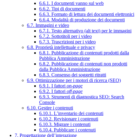
6.6.1. I documenti vanno sul web
6.6.2. Tipi di documenti
6.6.3. Formato di lettura dei documenti elettronici
6.6.4. Modalità di produzione dei documenti
6.7. Immagini e video
6.7.1. Testo alternativo (alt text) per le immagini
6.7.2. Sottotitoli per i video
6.7.3. Trascrizioni per i video
6.8. Proprietà intellettuale e privacy
6.8.1. Pubblicazione di contenuti prodotti dalla
Pubblica Amministrazione
6.8.2. Pubblicazione di contenuti non prodotti
dalla Pubblica Amministrazione
6.8.3. Consenso dei soggetti ritratti
6.9. Ottimizzazione per i motori di ricerca (SEO)
6.9.1. I fattori
on-page
6.9.2. I fattori
off-page
6.9.3. Strumenti di diagnostica SEO: Search
Console
6.10. Gestire i contenuti
6.10.1. L’inventario dei contenuti
6.10.2. Revisionare i contenuti
6.10.3. Migrare i contenuti
6.10.4. Pubblicare i contenuti
7. Progettazione dell’interazione