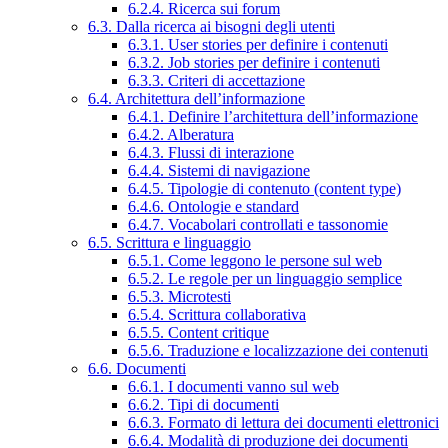
6.2.4. Ricerca sui forum
6.3. Dalla ricerca ai bisogni degli utenti
6.3.1. User stories per definire i contenuti
6.3.2. Job stories per definire i contenuti
6.3.3. Criteri di accettazione
6.4. Architettura dell’informazione
6.4.1. Definire l’architettura dell’informazione
6.4.2. Alberatura
6.4.3. Flussi di interazione
6.4.4. Sistemi di navigazione
6.4.5. Tipologie di contenuto (content type)
6.4.6. Ontologie e standard
6.4.7. Vocabolari controllati e tassonomie
6.5. Scrittura e linguaggio
6.5.1. Come leggono le persone sul web
6.5.2. Le regole per un linguaggio semplice
6.5.3. Microtesti
6.5.4. Scrittura collaborativa
6.5.5. Content critique
6.5.6. Traduzione e localizzazione dei contenuti
6.6. Documenti
6.6.1. I documenti vanno sul web
6.6.2. Tipi di documenti
6.6.3. Formato di lettura dei documenti elettronici
6.6.4. Modalità di produzione dei documenti