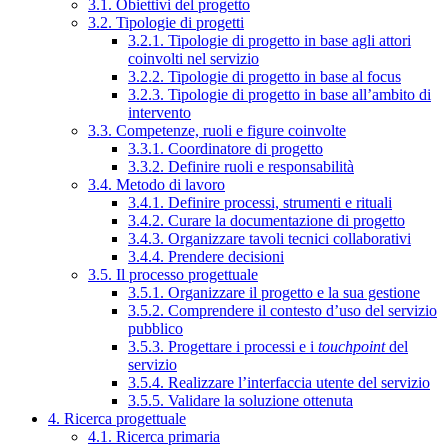
3.1. Obiettivi del progetto
3.2. Tipologie di progetti
3.2.1. Tipologie di progetto in base agli attori
coinvolti nel servizio
3.2.2. Tipologie di progetto in base al focus
3.2.3. Tipologie di progetto in base all’ambito di
intervento
3.3. Competenze, ruoli e figure coinvolte
3.3.1. Coordinatore di progetto
3.3.2. Definire ruoli e responsabilità
3.4. Metodo di lavoro
3.4.1. Definire processi, strumenti e rituali
3.4.2. Curare la documentazione di progetto
3.4.3. Organizzare tavoli tecnici collaborativi
3.4.4. Prendere decisioni
3.5. Il processo progettuale
3.5.1. Organizzare il progetto e la sua gestione
3.5.2. Comprendere il contesto d’uso del servizio
pubblico
3.5.3. Progettare i processi e i
touchpoint
del
servizio
3.5.4. Realizzare l’interfaccia utente del servizio
3.5.5. Validare la soluzione ottenuta
4. Ricerca progettuale
4.1. Ricerca primaria