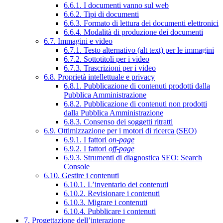
6.6.1. I documenti vanno sul web
6.6.2. Tipi di documenti
6.6.3. Formato di lettura dei documenti elettronici
6.6.4. Modalità di produzione dei documenti
6.7. Immagini e video
6.7.1. Testo alternativo (alt text) per le immagini
6.7.2. Sottotitoli per i video
6.7.3. Trascrizioni per i video
6.8. Proprietà intellettuale e privacy
6.8.1. Pubblicazione di contenuti prodotti dalla
Pubblica Amministrazione
6.8.2. Pubblicazione di contenuti non prodotti
dalla Pubblica Amministrazione
6.8.3. Consenso dei soggetti ritratti
6.9. Ottimizzazione per i motori di ricerca (SEO)
6.9.1. I fattori
on-page
6.9.2. I fattori
off-page
6.9.3. Strumenti di diagnostica SEO: Search
Console
6.10. Gestire i contenuti
6.10.1. L’inventario dei contenuti
6.10.2. Revisionare i contenuti
6.10.3. Migrare i contenuti
6.10.4. Pubblicare i contenuti
7. Progettazione dell’interazione