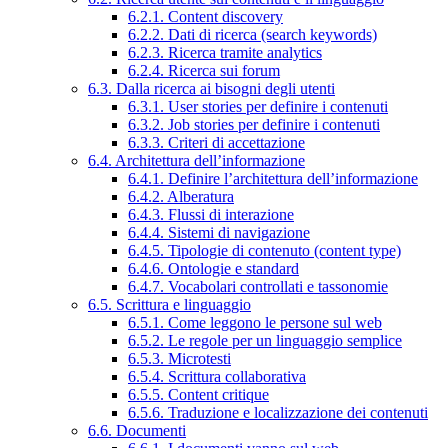
6.2.1. Content discovery
6.2.2. Dati di ricerca (search keywords)
6.2.3. Ricerca tramite analytics
6.2.4. Ricerca sui forum
6.3. Dalla ricerca ai bisogni degli utenti
6.3.1. User stories per definire i contenuti
6.3.2. Job stories per definire i contenuti
6.3.3. Criteri di accettazione
6.4. Architettura dell’informazione
6.4.1. Definire l’architettura dell’informazione
6.4.2. Alberatura
6.4.3. Flussi di interazione
6.4.4. Sistemi di navigazione
6.4.5. Tipologie di contenuto (content type)
6.4.6. Ontologie e standard
6.4.7. Vocabolari controllati e tassonomie
6.5. Scrittura e linguaggio
6.5.1. Come leggono le persone sul web
6.5.2. Le regole per un linguaggio semplice
6.5.3. Microtesti
6.5.4. Scrittura collaborativa
6.5.5. Content critique
6.5.6. Traduzione e localizzazione dei contenuti
6.6. Documenti