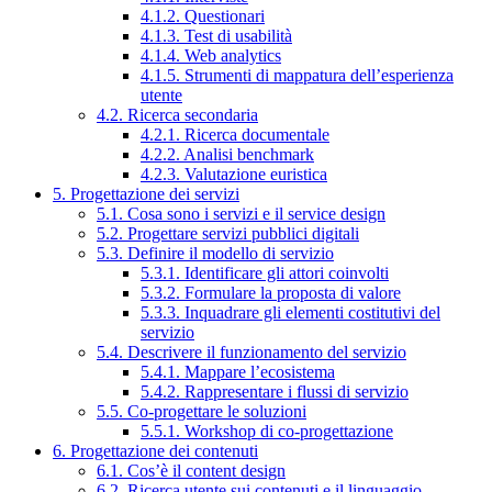
4.1.2. Questionari
4.1.3. Test di usabilità
4.1.4. Web analytics
4.1.5. Strumenti di mappatura dell’esperienza
utente
4.2. Ricerca secondaria
4.2.1. Ricerca documentale
4.2.2. Analisi benchmark
4.2.3. Valutazione euristica
5. Progettazione dei servizi
5.1. Cosa sono i servizi e il service design
5.2. Progettare servizi pubblici digitali
5.3. Definire il modello di servizio
5.3.1. Identificare gli attori coinvolti
5.3.2. Formulare la proposta di valore
5.3.3. Inquadrare gli elementi costitutivi del
servizio
5.4. Descrivere il funzionamento del servizio
5.4.1. Mappare l’ecosistema
5.4.2. Rappresentare i flussi di servizio
5.5. Co-progettare le soluzioni
5.5.1. Workshop di co-progettazione
6. Progettazione dei contenuti
6.1. Cos’è il content design
6.2. Ricerca utente sui contenuti e il linguaggio