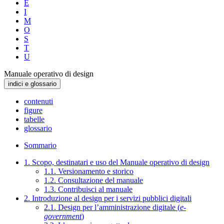
E
I
M
O
S
T
U
Manuale operativo di design
indici e glossario
contenuti
figure
tabelle
glossario
Sommario
1. Scopo, destinatari e uso del Manuale operativo di design
1.1. Versionamento e storico
1.2. Consultazione del manuale
1.3. Contribuisci al manuale
2. Introduzione al design per i servizi pubblici digitali
2.1. Design per l’amministrazione digitale (
e-
government
)