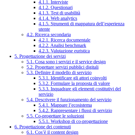
4.1.1. Interviste
4.1.2. Questionari
4.1.3. Test di usabilità
4.1.4. Web analytics
4.1.5. Strumenti di mappatura dell’esperienza
utente
4.2. Ricerca secondaria
4.2.1. Ricerca documentale
4.2.2. Analisi benchmark
4.2.3. Valutazione euristica
5. Progettazione dei servizi
5.1. Cosa sono i servizi e il service design
5.2. Progettare servizi pubblici digitali
5.3. Definire il modello di servizio
5.3.1. Identificare gli attori coinvolti
5.3.2. Formulare la proposta di valore
5.3.3. Inquadrare gli elementi costitutivi del
servizio
5.4. Descrivere il funzionamento del servizio
5.4.1. Mappare l’ecosistema
5.4.2. Rappresentare i flussi di servizio
5.5. Co-progettare le soluzioni
5.5.1. Workshop di co-progettazione
6. Progettazione dei contenuti
6.1. Cos’è il content design