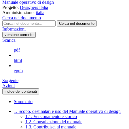
Manuale operativo di design
Progetto:
Designers Italia
Amministrazione:
italia
Cerca nel documento
Cerca nel documento
Informazioni
versione-corrente
Scarica
pdf
html
epub
Sorgente
Azioni
indice dei contenuti
Sommario
1. Scopo, destinatari e uso del Manuale operativo di design
1.1. Versionamento e storico
1.2. Consultazione del manuale
1.3. Contribuisci al manuale