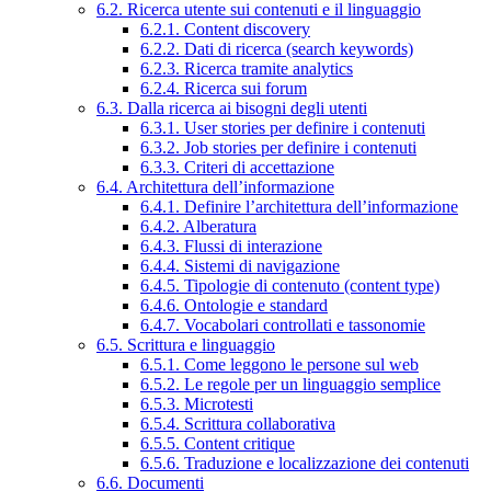
6.2. Ricerca utente sui contenuti e il linguaggio
6.2.1. Content discovery
6.2.2. Dati di ricerca (search keywords)
6.2.3. Ricerca tramite analytics
6.2.4. Ricerca sui forum
6.3. Dalla ricerca ai bisogni degli utenti
6.3.1. User stories per definire i contenuti
6.3.2. Job stories per definire i contenuti
6.3.3. Criteri di accettazione
6.4. Architettura dell’informazione
6.4.1. Definire l’architettura dell’informazione
6.4.2. Alberatura
6.4.3. Flussi di interazione
6.4.4. Sistemi di navigazione
6.4.5. Tipologie di contenuto (content type)
6.4.6. Ontologie e standard
6.4.7. Vocabolari controllati e tassonomie
6.5. Scrittura e linguaggio
6.5.1. Come leggono le persone sul web
6.5.2. Le regole per un linguaggio semplice
6.5.3. Microtesti
6.5.4. Scrittura collaborativa
6.5.5. Content critique
6.5.6. Traduzione e localizzazione dei contenuti
6.6. Documenti