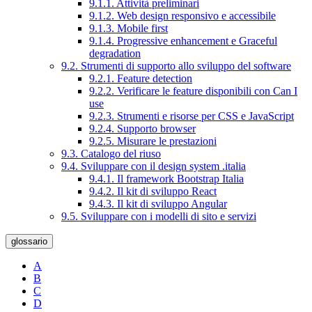
9.1.1. Attività preliminari
9.1.2. Web design responsivo e accessibile
9.1.3. Mobile first
9.1.4. Progressive enhancement e Graceful
degradation
9.2. Strumenti di supporto allo sviluppo del software
9.2.1. Feature detection
9.2.2. Verificare le feature disponibili con Can I
use
9.2.3. Strumenti e risorse per CSS e JavaScript
9.2.4. Supporto browser
9.2.5. Misurare le prestazioni
9.3. Catalogo del riuso
9.4. Sviluppare con il design system .italia
9.4.1. Il framework Bootstrap Italia
9.4.2. Il kit di sviluppo React
9.4.3. Il kit di sviluppo Angular
9.5. Sviluppare con i modelli di sito e servizi
glossario
A
B
C
D