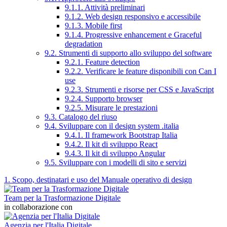
9.1.1. Attività preliminari
9.1.2. Web design responsivo e accessibile
9.1.3. Mobile first
9.1.4. Progressive enhancement e Graceful
degradation
9.2. Strumenti di supporto allo sviluppo del software
9.2.1. Feature detection
9.2.2. Verificare le feature disponibili con Can I
use
9.2.3. Strumenti e risorse per CSS e JavaScript
9.2.4. Supporto browser
9.2.5. Misurare le prestazioni
9.3. Catalogo del riuso
9.4. Sviluppare con il design system .italia
9.4.1. Il framework Bootstrap Italia
9.4.2. Il kit di sviluppo React
9.4.3. Il kit di sviluppo Angular
9.5. Sviluppare con i modelli di sito e servizi
1. Scopo, destinatari e uso del Manuale operativo di design
Team per la Trasformazione Digitale
in collaborazione con
Agenzia per l'Italia Digitale