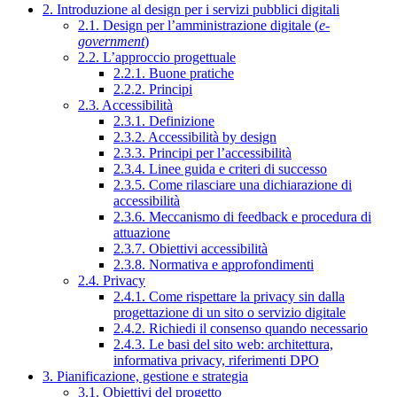
2. Introduzione al design per i servizi pubblici digitali
2.1. Design per l’amministrazione digitale (
e-
government
)
2.2. L’approccio progettuale
2.2.1. Buone pratiche
2.2.2. Principi
2.3. Accessibilità
2.3.1. Definizione
2.3.2. Accessibilità by design
2.3.3. Principi per l’accessibilità
2.3.4. Linee guida e criteri di successo
2.3.5. Come rilasciare una dichiarazione di
accessibilità
2.3.6. Meccanismo di feedback e procedura di
attuazione
2.3.7. Obiettivi accessibilità
2.3.8. Normativa e approfondimenti
2.4. Privacy
2.4.1. Come rispettare la privacy sin dalla
progettazione di un sito o servizio digitale
2.4.2. Richiedi il consenso quando necessario
2.4.3. Le basi del sito web: architettura,
informativa privacy, riferimenti DPO
3. Pianificazione, gestione e strategia
3.1. Obiettivi del progetto