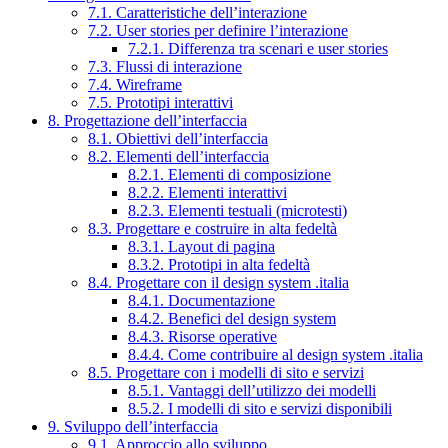
7.1. Caratteristiche dell’interazione
7.2. User stories per definire l’interazione
7.2.1. Differenza tra scenari e user stories
7.3. Flussi di interazione
7.4. Wireframe
7.5. Prototipi interattivi
8. Progettazione dell’interfaccia
8.1. Obiettivi dell’interfaccia
8.2. Elementi dell’interfaccia
8.2.1. Elementi di composizione
8.2.2. Elementi interattivi
8.2.3. Elementi testuali (microtesti)
8.3. Progettare e costruire in alta fedeltà
8.3.1. Layout di pagina
8.3.2. Prototipi in alta fedeltà
8.4. Progettare con il design system .italia
8.4.1. Documentazione
8.4.2. Benefici del design system
8.4.3. Risorse operative
8.4.4. Come contribuire al design system .italia
8.5. Progettare con i modelli di sito e servizi
8.5.1. Vantaggi dell’utilizzo dei modelli
8.5.2. I modelli di sito e servizi disponibili
9. Sviluppo dell’interfaccia
9.1. Approccio allo sviluppo