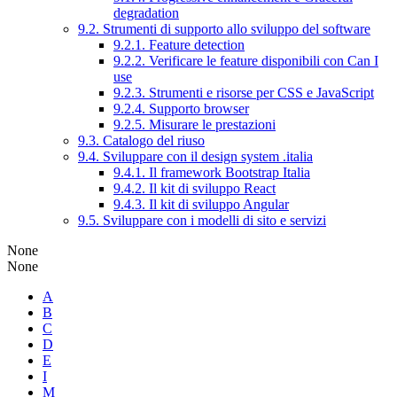
degradation
9.2. Strumenti di supporto allo sviluppo del software
9.2.1. Feature detection
9.2.2. Verificare le feature disponibili con Can I
use
9.2.3. Strumenti e risorse per CSS e JavaScript
9.2.4. Supporto browser
9.2.5. Misurare le prestazioni
9.3. Catalogo del riuso
9.4. Sviluppare con il design system .italia
9.4.1. Il framework Bootstrap Italia
9.4.2. Il kit di sviluppo React
9.4.3. Il kit di sviluppo Angular
9.5. Sviluppare con i modelli di sito e servizi
None
None
A
B
C
D
E
I
M