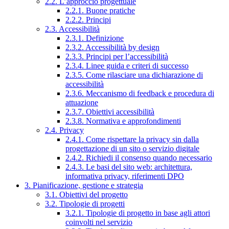
2.2. L’approccio progettuale
2.2.1. Buone pratiche
2.2.2. Principi
2.3. Accessibilità
2.3.1. Definizione
2.3.2. Accessibilità by design
2.3.3. Principi per l’accessibilità
2.3.4. Linee guida e criteri di successo
2.3.5. Come rilasciare una dichiarazione di
accessibilità
2.3.6. Meccanismo di feedback e procedura di
attuazione
2.3.7. Obiettivi accessibilità
2.3.8. Normativa e approfondimenti
2.4. Privacy
2.4.1. Come rispettare la privacy sin dalla
progettazione di un sito o servizio digitale
2.4.2. Richiedi il consenso quando necessario
2.4.3. Le basi del sito web: architettura,
informativa privacy, riferimenti DPO
3. Pianificazione, gestione e strategia
3.1. Obiettivi del progetto
3.2. Tipologie di progetti
3.2.1. Tipologie di progetto in base agli attori
coinvolti nel servizio