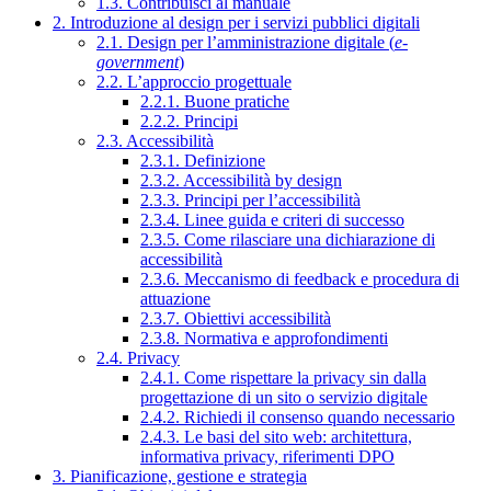
1.3. Contribuisci al manuale
2. Introduzione al design per i servizi pubblici digitali
2.1. Design per l’amministrazione digitale (
e-
government
)
2.2. L’approccio progettuale
2.2.1. Buone pratiche
2.2.2. Principi
2.3. Accessibilità
2.3.1. Definizione
2.3.2. Accessibilità by design
2.3.3. Principi per l’accessibilità
2.3.4. Linee guida e criteri di successo
2.3.5. Come rilasciare una dichiarazione di
accessibilità
2.3.6. Meccanismo di feedback e procedura di
attuazione
2.3.7. Obiettivi accessibilità
2.3.8. Normativa e approfondimenti
2.4. Privacy
2.4.1. Come rispettare la privacy sin dalla
progettazione di un sito o servizio digitale
2.4.2. Richiedi il consenso quando necessario
2.4.3. Le basi del sito web: architettura,
informativa privacy, riferimenti DPO
3. Pianificazione, gestione e strategia