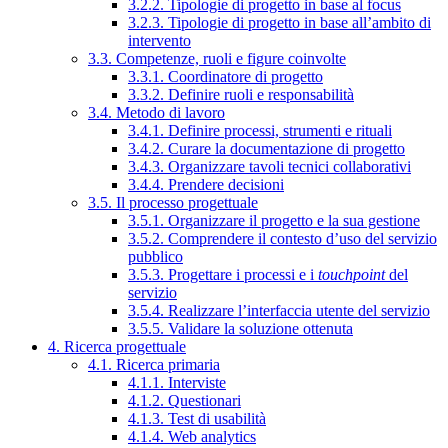
3.2.2. Tipologie di progetto in base al focus
3.2.3. Tipologie di progetto in base all’ambito di
intervento
3.3. Competenze, ruoli e figure coinvolte
3.3.1. Coordinatore di progetto
3.3.2. Definire ruoli e responsabilità
3.4. Metodo di lavoro
3.4.1. Definire processi, strumenti e rituali
3.4.2. Curare la documentazione di progetto
3.4.3. Organizzare tavoli tecnici collaborativi
3.4.4. Prendere decisioni
3.5. Il processo progettuale
3.5.1. Organizzare il progetto e la sua gestione
3.5.2. Comprendere il contesto d’uso del servizio
pubblico
3.5.3. Progettare i processi e i
touchpoint
del
servizio
3.5.4. Realizzare l’interfaccia utente del servizio
3.5.5. Validare la soluzione ottenuta
4. Ricerca progettuale
4.1. Ricerca primaria
4.1.1. Interviste
4.1.2. Questionari
4.1.3. Test di usabilità
4.1.4. Web analytics