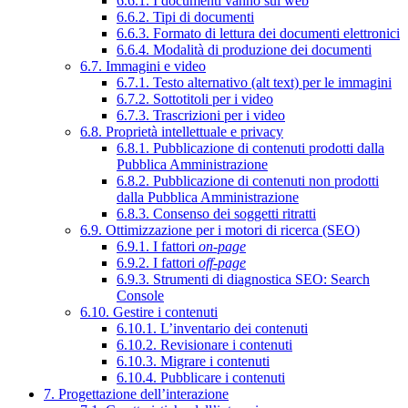
6.6.1. I documenti vanno sul web
6.6.2. Tipi di documenti
6.6.3. Formato di lettura dei documenti elettronici
6.6.4. Modalità di produzione dei documenti
6.7. Immagini e video
6.7.1. Testo alternativo (alt text) per le immagini
6.7.2. Sottotitoli per i video
6.7.3. Trascrizioni per i video
6.8. Proprietà intellettuale e privacy
6.8.1. Pubblicazione di contenuti prodotti dalla
Pubblica Amministrazione
6.8.2. Pubblicazione di contenuti non prodotti
dalla Pubblica Amministrazione
6.8.3. Consenso dei soggetti ritratti
6.9. Ottimizzazione per i motori di ricerca (SEO)
6.9.1. I fattori
on-page
6.9.2. I fattori
off-page
6.9.3. Strumenti di diagnostica SEO: Search
Console
6.10. Gestire i contenuti
6.10.1. L’inventario dei contenuti
6.10.2. Revisionare i contenuti
6.10.3. Migrare i contenuti
6.10.4. Pubblicare i contenuti
7. Progettazione dell’interazione