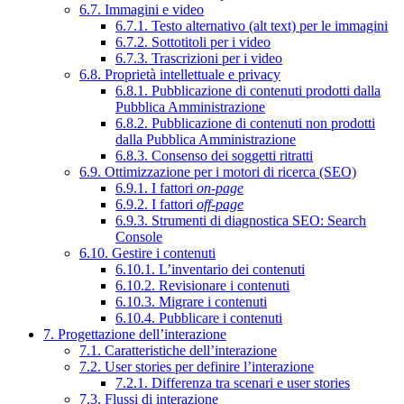
6.7. Immagini e video
6.7.1. Testo alternativo (alt text) per le immagini
6.7.2. Sottotitoli per i video
6.7.3. Trascrizioni per i video
6.8. Proprietà intellettuale e privacy
6.8.1. Pubblicazione di contenuti prodotti dalla
Pubblica Amministrazione
6.8.2. Pubblicazione di contenuti non prodotti
dalla Pubblica Amministrazione
6.8.3. Consenso dei soggetti ritratti
6.9. Ottimizzazione per i motori di ricerca (SEO)
6.9.1. I fattori
on-page
6.9.2. I fattori
off-page
6.9.3. Strumenti di diagnostica SEO: Search
Console
6.10. Gestire i contenuti
6.10.1. L’inventario dei contenuti
6.10.2. Revisionare i contenuti
6.10.3. Migrare i contenuti
6.10.4. Pubblicare i contenuti
7. Progettazione dell’interazione
7.1. Caratteristiche dell’interazione
7.2. User stories per definire l’interazione
7.2.1. Differenza tra scenari e user stories
7.3. Flussi di interazione