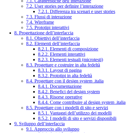
7.1. Caratteristiche dell’interazione
7.2. User stories per definire l’interazione
7.2.1. Differenza tra scenari e user stories
7.3. Flussi di interazione
7.4. Wireframe
7.5. Prototipi interattivi
8. Progettazione dell’interfaccia
8.1. Obiettivi dell’interfaccia
8.2. Elementi dell’interfaccia
8.2.1. Elementi di composizione
8.2.2. Elementi interattivi
8.2.3. Elementi testuali (microtesti)
8.3. Progettare e costruire in alta fedeltà
8.3.1. Layout di pagina
8.3.2. Prototipi in alta fedeltà
8.4. Progettare con il design system .italia
8.4.1. Documentazione
8.4.2. Benefici del design system
8.4.3. Risorse operative
8.4.4. Come contribuire al design system .italia
8.5. Progettare con i modelli di sito e servizi
8.5.1. Vantaggi dell’utilizzo dei modelli
8.5.2. I modelli di sito e servizi disponibili
9. Sviluppo dell’interfaccia
9.1. Approccio allo sviluppo