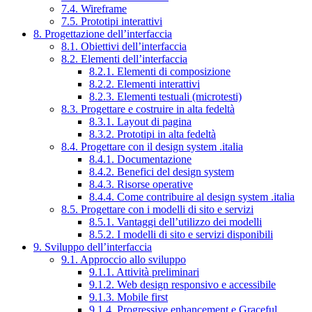
7.4. Wireframe
7.5. Prototipi interattivi
8. Progettazione dell’interfaccia
8.1. Obiettivi dell’interfaccia
8.2. Elementi dell’interfaccia
8.2.1. Elementi di composizione
8.2.2. Elementi interattivi
8.2.3. Elementi testuali (microtesti)
8.3. Progettare e costruire in alta fedeltà
8.3.1. Layout di pagina
8.3.2. Prototipi in alta fedeltà
8.4. Progettare con il design system .italia
8.4.1. Documentazione
8.4.2. Benefici del design system
8.4.3. Risorse operative
8.4.4. Come contribuire al design system .italia
8.5. Progettare con i modelli di sito e servizi
8.5.1. Vantaggi dell’utilizzo dei modelli
8.5.2. I modelli di sito e servizi disponibili
9. Sviluppo dell’interfaccia
9.1. Approccio allo sviluppo
9.1.1. Attività preliminari
9.1.2. Web design responsivo e accessibile
9.1.3. Mobile first
9.1.4. Progressive enhancement e Graceful