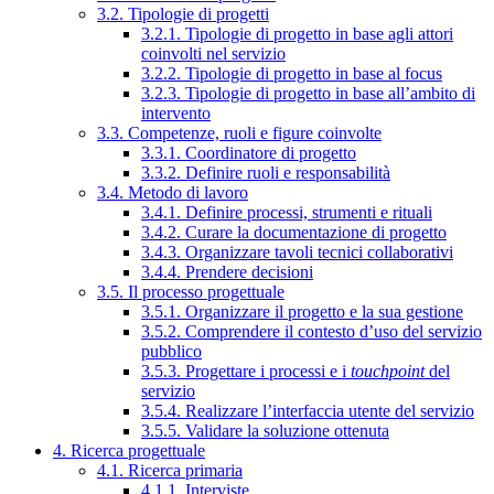
3.2. Tipologie di progetti
3.2.1. Tipologie di progetto in base agli attori
coinvolti nel servizio
3.2.2. Tipologie di progetto in base al focus
3.2.3. Tipologie di progetto in base all’ambito di
intervento
3.3. Competenze, ruoli e figure coinvolte
3.3.1. Coordinatore di progetto
3.3.2. Definire ruoli e responsabilità
3.4. Metodo di lavoro
3.4.1. Definire processi, strumenti e rituali
3.4.2. Curare la documentazione di progetto
3.4.3. Organizzare tavoli tecnici collaborativi
3.4.4. Prendere decisioni
3.5. Il processo progettuale
3.5.1. Organizzare il progetto e la sua gestione
3.5.2. Comprendere il contesto d’uso del servizio
pubblico
3.5.3. Progettare i processi e i
touchpoint
del
servizio
3.5.4. Realizzare l’interfaccia utente del servizio
3.5.5. Validare la soluzione ottenuta
4. Ricerca progettuale
4.1. Ricerca primaria
4.1.1. Interviste