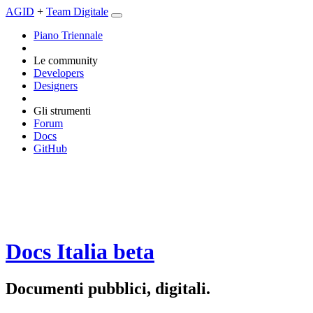
AGID
+
Team Digitale
Piano Triennale
Le community
Developers
Designers
Gli strumenti
Forum
Docs
GitHub
Docs Italia
beta
Documenti pubblici, digitali.