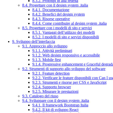
8.3.2. Prototipi in alta fedeltà
8.4. Progettare con il design system .italia
8.4.1. Documentazione
8.4.2. Benefici del design system
8.4.3. Risorse operative
8.4.4. Come contribuire al design system .italia
8.5. Progettare con i modelli di sito e servizi
8.5.1. Vantaggi dell’utilizzo dei modelli
8.5.2. I modelli di sito e servizi disponibili
9. Sviluppo dell’interfaccia
9.1. Approccio allo sviluppo
9.1.1. Attività preliminari
9.1.2. Web design responsivo e accessibile
9.1.3. Mobile first
9.1.4. Progressive enhancement e Graceful degrad
9.2. Strumenti di supporto allo sviluppo del software
9.2.1. Feature detection
9.2.2. Verificare le feature disponibili con Can I us
9.2.3. Strumenti e risorse per CSS e JavaScript
9.2.4. Supporto browser
9.2.5. Misurare le prestazioni
9.3. Catalogo del riuso
9.4. Sviluppare con il design system .italia
9.4.1. Il framework Bootstrap Italia
9.4.2. Il kit di sviluppo React