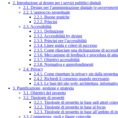
2. Introduzione al design per i servizi pubblici digitali
2.1. Design per l’amministrazione digitale (
e-government
2.2. L’approccio progettuale
2.2.1. Buone pratiche
2.2.2. Principi
2.3. Accessibilità
2.3.1. Definizione
2.3.2. Accessibilità by design
2.3.3. Principi per l’accessibilità
2.3.4. Linee guida e criteri di successo
2.3.5. Come rilasciare una dichiarazione di accessib
2.3.6. Meccanismo di feedback e procedura di attu
2.3.7. Obiettivi accessibilità
2.3.8. Normativa e approfondimenti
2.4. Privacy
2.4.1. Come rispettare la privacy sin dalla progettaz
2.4.2. Richiedi il consenso quando necessario
2.4.3. Le basi del sito web: architettura, informati
3. Pianificazione, gestione e strategia
3.1. Obiettivi del progetto
3.2. Tipologie di progetti
3.2.1. Tipologie di progetto in base agli attori coinv
3.2.2. Tipologie di progetto in base al focus
3.2.3. Tipologie di progetto in base all’ambito di i
3.3. Competenze, ruoli e figure coinvolte