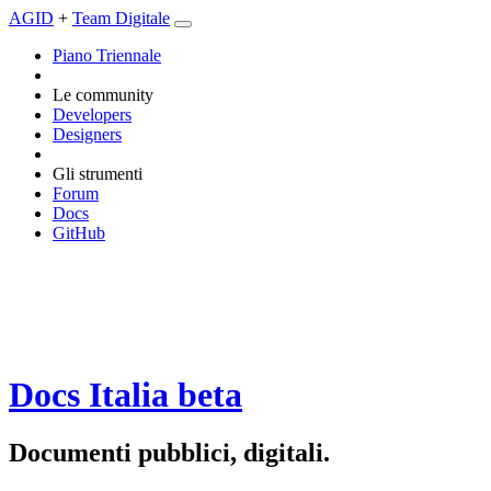
AGID
+
Team Digitale
Piano Triennale
Le community
Developers
Designers
Gli strumenti
Forum
Docs
GitHub
Docs Italia
beta
Documenti pubblici, digitali.