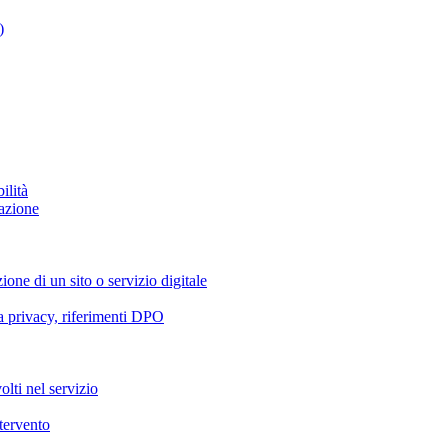
)
ilità
azione
ione di un sito o servizio digitale
va privacy, riferimenti DPO
olti nel servizio
ntervento