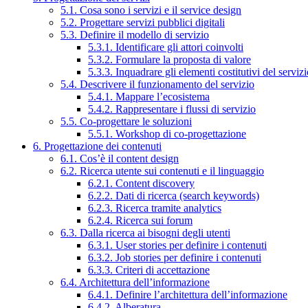
5.1. Cosa sono i servizi e il service design
5.2. Progettare servizi pubblici digitali
5.3. Definire il modello di servizio
5.3.1. Identificare gli attori coinvolti
5.3.2. Formulare la proposta di valore
5.3.3. Inquadrare gli elementi costitutivi del serviz
5.4. Descrivere il funzionamento del servizio
5.4.1. Mappare l’ecosistema
5.4.2. Rappresentare i flussi di servizio
5.5. Co-progettare le soluzioni
5.5.1. Workshop di co-progettazione
6. Progettazione dei contenuti
6.1. Cos’è il content design
6.2. Ricerca utente sui contenuti e il linguaggio
6.2.1. Content discovery
6.2.2. Dati di ricerca (search keywords)
6.2.3. Ricerca tramite analytics
6.2.4. Ricerca sui forum
6.3. Dalla ricerca ai bisogni degli utenti
6.3.1. User stories per definire i contenuti
6.3.2. Job stories per definire i contenuti
6.3.3. Criteri di accettazione
6.4. Architettura dell’informazione
6.4.1. Definire l’architettura dell’informazione
6.4.2. Alberatura