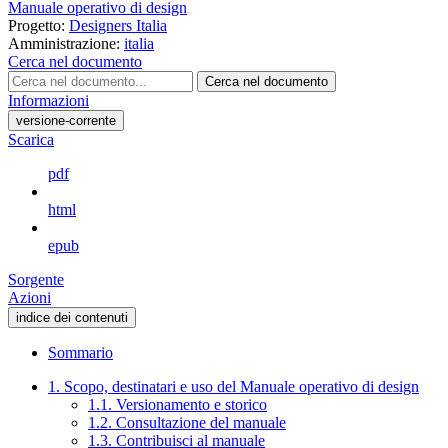
Manuale operativo di design
Progetto:
Designers Italia
Amministrazione:
italia
Cerca nel documento
Cerca nel documento
Informazioni
versione-corrente
Scarica
pdf
html
epub
Sorgente
Azioni
indice dei contenuti
Sommario
1. Scopo, destinatari e uso del Manuale operativo di design
1.1. Versionamento e storico
1.2. Consultazione del manuale
1.3. Contribuisci al manuale