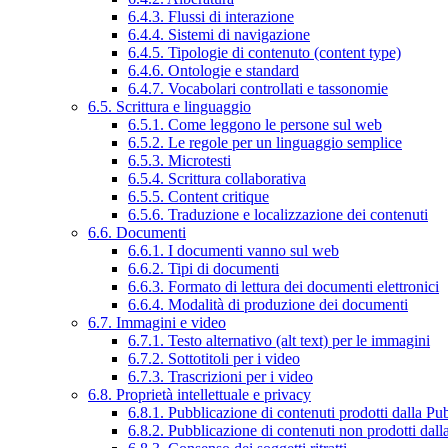
6.4.3. Flussi di interazione
6.4.4. Sistemi di navigazione
6.4.5. Tipologie di contenuto (content type)
6.4.6. Ontologie e standard
6.4.7. Vocabolari controllati e tassonomie
6.5. Scrittura e linguaggio
6.5.1. Come leggono le persone sul web
6.5.2. Le regole per un linguaggio semplice
6.5.3. Microtesti
6.5.4. Scrittura collaborativa
6.5.5. Content critique
6.5.6. Traduzione e localizzazione dei contenuti
6.6. Documenti
6.6.1. I documenti vanno sul web
6.6.2. Tipi di documenti
6.6.3. Formato di lettura dei documenti elettronici
6.6.4. Modalità di produzione dei documenti
6.7. Immagini e video
6.7.1. Testo alternativo (alt text) per le immagini
6.7.2. Sottotitoli per i video
6.7.3. Trascrizioni per i video
6.8. Proprietà intellettuale e privacy
6.8.1. Pubblicazione di contenuti prodotti dalla P
6.8.2. Pubblicazione di contenuti non prodotti dal