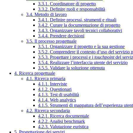
3.3.1. Coordinatore di progetto
3.3.2. Definire ruoli e responsabilità
3.4. Metodo di lavoro
3.4.1. Definire processi, strumenti e rituali
3.4.2. Curare la documentazione di progetto
3.4.3. Organizzare tavoli tecnici collaborativi
3.4.4. Prendere decisioni
3.5. Il processo progettuale
3.5.1. Organizzare il progetto e la sua gestione
3.5.2. Comprendere il contesto d’uso del servizio 
3.5.3. Progettare i processi e i
touchpoint
del servi
3.5.4. Realizzare l’interfaccia utente del servizio
3.5.5. Validare la soluzione ottenuta
4. Ricerca progettuale
4.1. Ricerca primaria
4.1.1. Interviste
4.1.2. Questionari
4.1.3. Test di usabilità
4.1.4. Web analytics
4.1.5. Strumenti di mappatura dell’esperienza uten
4.2. Ricerca secondaria
4.2.1. Ricerca documentale
4.2.2. Analisi benchmark
4.2.3. Valutazione euristica
5. Progettazione dei servizi