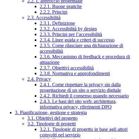
2.2. L’approccio progettuale
2.2.1. Buone pratiche
2.2.2. Principi
2.3. Accessibilità
2.3.1. Definizione
2.3.2. Accessibilità by design
2.3.3. Principi per l’accessibilità
2.3.4. Linee guida e criteri di successo
2.3.5. Come rilasciare una dichiarazione di
accessibilità
2.3.6. Meccanismo di feedback e procedura di
attuazione
2.3.7. Obiettivi accessibilità
2.3.8. Normativa e approfondimenti
2.4. Privacy
2.4.1. Come rispettare la privacy sin dalla
progettazione di un sito o servizio digitale
2.4.2. Richiedi il consenso quando necessario
2.4.3. Le basi del sito web: architettura,
informativa privacy, riferimenti DPO
3. Pianificazione, gestione e strategia
3.1. Obiettivi del progetto
3.2. Tipologie di progetti
3.2.1. Tipologie di progetto in base agli attori
coinvolti nel servizio