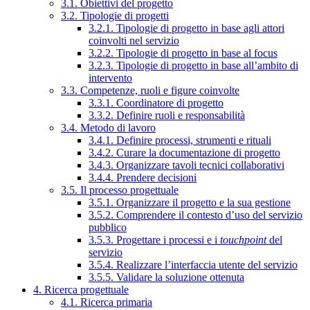
3.1. Obiettivi del progetto
3.2. Tipologie di progetti
3.2.1. Tipologie di progetto in base agli attori
coinvolti nel servizio
3.2.2. Tipologie di progetto in base al focus
3.2.3. Tipologie di progetto in base all’ambito di
intervento
3.3. Competenze, ruoli e figure coinvolte
3.3.1. Coordinatore di progetto
3.3.2. Definire ruoli e responsabilità
3.4. Metodo di lavoro
3.4.1. Definire processi, strumenti e rituali
3.4.2. Curare la documentazione di progetto
3.4.3. Organizzare tavoli tecnici collaborativi
3.4.4. Prendere decisioni
3.5. Il processo progettuale
3.5.1. Organizzare il progetto e la sua gestione
3.5.2. Comprendere il contesto d’uso del servizio
pubblico
3.5.3. Progettare i processi e i
touchpoint
del
servizio
3.5.4. Realizzare l’interfaccia utente del servizio
3.5.5. Validare la soluzione ottenuta
4. Ricerca progettuale
4.1. Ricerca primaria