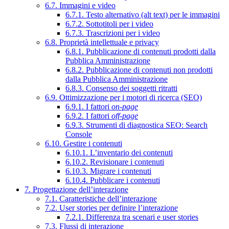
6.7. Immagini e video
6.7.1. Testo alternativo (alt text) per le immagini
6.7.2. Sottotitoli per i video
6.7.3. Trascrizioni per i video
6.8. Proprietà intellettuale e privacy
6.8.1. Pubblicazione di contenuti prodotti dalla
Pubblica Amministrazione
6.8.2. Pubblicazione di contenuti non prodotti
dalla Pubblica Amministrazione
6.8.3. Consenso dei soggetti ritratti
6.9. Ottimizzazione per i motori di ricerca (SEO)
6.9.1. I fattori
on-page
6.9.2. I fattori
off-page
6.9.3. Strumenti di diagnostica SEO: Search
Console
6.10. Gestire i contenuti
6.10.1. L’inventario dei contenuti
6.10.2. Revisionare i contenuti
6.10.3. Migrare i contenuti
6.10.4. Pubblicare i contenuti
7. Progettazione dell’interazione
7.1. Caratteristiche dell’interazione
7.2. User stories per definire l’interazione
7.2.1. Differenza tra scenari e user stories
7.3. Flussi di interazione