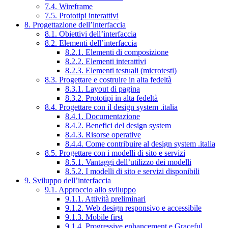
7.4. Wireframe
7.5. Prototipi interattivi
8. Progettazione dell’interfaccia
8.1. Obiettivi dell’interfaccia
8.2. Elementi dell’interfaccia
8.2.1. Elementi di composizione
8.2.2. Elementi interattivi
8.2.3. Elementi testuali (microtesti)
8.3. Progettare e costruire in alta fedeltà
8.3.1. Layout di pagina
8.3.2. Prototipi in alta fedeltà
8.4. Progettare con il design system .italia
8.4.1. Documentazione
8.4.2. Benefici del design system
8.4.3. Risorse operative
8.4.4. Come contribuire al design system .italia
8.5. Progettare con i modelli di sito e servizi
8.5.1. Vantaggi dell’utilizzo dei modelli
8.5.2. I modelli di sito e servizi disponibili
9. Sviluppo dell’interfaccia
9.1. Approccio allo sviluppo
9.1.1. Attività preliminari
9.1.2. Web design responsivo e accessibile
9.1.3. Mobile first
9.1.4. Progressive enhancement e Graceful