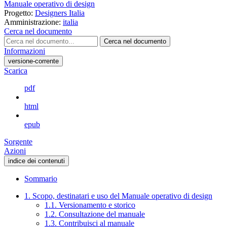
Manuale operativo di design
Progetto:
Designers Italia
Amministrazione:
italia
Cerca nel documento
Cerca nel documento
Informazioni
versione-corrente
Scarica
pdf
html
epub
Sorgente
Azioni
indice dei contenuti
Sommario
1. Scopo, destinatari e uso del Manuale operativo di design
1.1. Versionamento e storico
1.2. Consultazione del manuale
1.3. Contribuisci al manuale