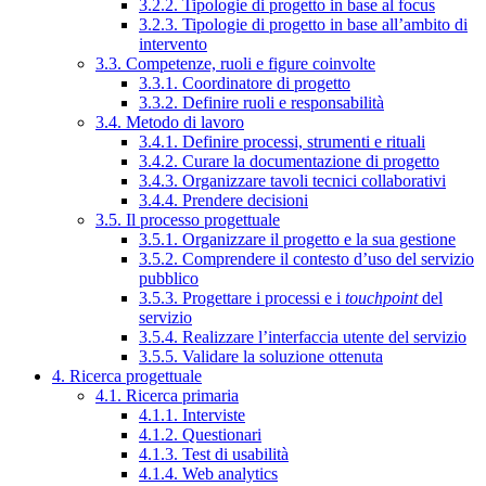
3.2.2. Tipologie di progetto in base al focus
3.2.3. Tipologie di progetto in base all’ambito di
intervento
3.3. Competenze, ruoli e figure coinvolte
3.3.1. Coordinatore di progetto
3.3.2. Definire ruoli e responsabilità
3.4. Metodo di lavoro
3.4.1. Definire processi, strumenti e rituali
3.4.2. Curare la documentazione di progetto
3.4.3. Organizzare tavoli tecnici collaborativi
3.4.4. Prendere decisioni
3.5. Il processo progettuale
3.5.1. Organizzare il progetto e la sua gestione
3.5.2. Comprendere il contesto d’uso del servizio
pubblico
3.5.3. Progettare i processi e i
touchpoint
del
servizio
3.5.4. Realizzare l’interfaccia utente del servizio
3.5.5. Validare la soluzione ottenuta
4. Ricerca progettuale
4.1. Ricerca primaria
4.1.1. Interviste
4.1.2. Questionari
4.1.3. Test di usabilità
4.1.4. Web analytics