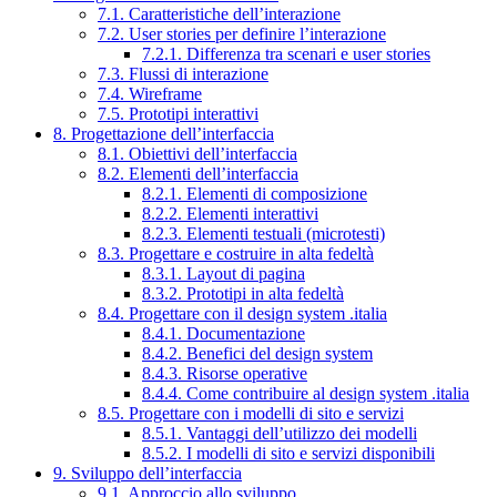
7.1. Caratteristiche dell’interazione
7.2. User stories per definire l’interazione
7.2.1. Differenza tra scenari e user stories
7.3. Flussi di interazione
7.4. Wireframe
7.5. Prototipi interattivi
8. Progettazione dell’interfaccia
8.1. Obiettivi dell’interfaccia
8.2. Elementi dell’interfaccia
8.2.1. Elementi di composizione
8.2.2. Elementi interattivi
8.2.3. Elementi testuali (microtesti)
8.3. Progettare e costruire in alta fedeltà
8.3.1. Layout di pagina
8.3.2. Prototipi in alta fedeltà
8.4. Progettare con il design system .italia
8.4.1. Documentazione
8.4.2. Benefici del design system
8.4.3. Risorse operative
8.4.4. Come contribuire al design system .italia
8.5. Progettare con i modelli di sito e servizi
8.5.1. Vantaggi dell’utilizzo dei modelli
8.5.2. I modelli di sito e servizi disponibili
9. Sviluppo dell’interfaccia
9.1. Approccio allo sviluppo