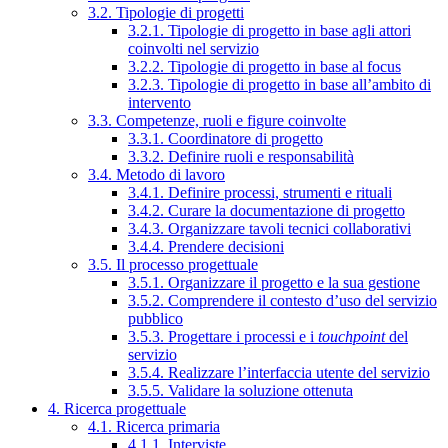
3.2. Tipologie di progetti
3.2.1. Tipologie di progetto in base agli attori
coinvolti nel servizio
3.2.2. Tipologie di progetto in base al focus
3.2.3. Tipologie di progetto in base all’ambito di
intervento
3.3. Competenze, ruoli e figure coinvolte
3.3.1. Coordinatore di progetto
3.3.2. Definire ruoli e responsabilità
3.4. Metodo di lavoro
3.4.1. Definire processi, strumenti e rituali
3.4.2. Curare la documentazione di progetto
3.4.3. Organizzare tavoli tecnici collaborativi
3.4.4. Prendere decisioni
3.5. Il processo progettuale
3.5.1. Organizzare il progetto e la sua gestione
3.5.2. Comprendere il contesto d’uso del servizio
pubblico
3.5.3. Progettare i processi e i
touchpoint
del
servizio
3.5.4. Realizzare l’interfaccia utente del servizio
3.5.5. Validare la soluzione ottenuta
4. Ricerca progettuale
4.1. Ricerca primaria
4.1.1. Interviste