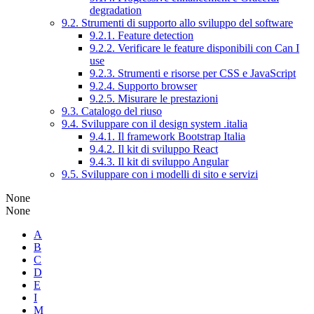
degradation
9.2. Strumenti di supporto allo sviluppo del software
9.2.1. Feature detection
9.2.2. Verificare le feature disponibili con Can I
use
9.2.3. Strumenti e risorse per CSS e JavaScript
9.2.4. Supporto browser
9.2.5. Misurare le prestazioni
9.3. Catalogo del riuso
9.4. Sviluppare con il design system .italia
9.4.1. Il framework Bootstrap Italia
9.4.2. Il kit di sviluppo React
9.4.3. Il kit di sviluppo Angular
9.5. Sviluppare con i modelli di sito e servizi
None
None
A
B
C
D
E
I
M