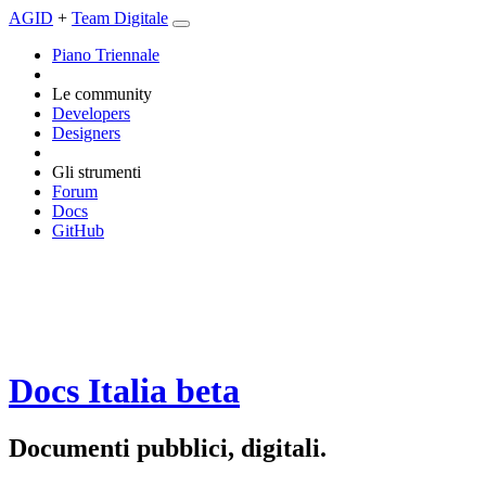
AGID
+
Team Digitale
Piano Triennale
Le community
Developers
Designers
Gli strumenti
Forum
Docs
GitHub
Docs Italia
beta
Documenti pubblici, digitali.