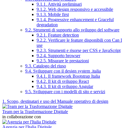
9.1.1. Attività preliminari
9.1.2. Web design responsivo e accessibile
9.1.3. Mobile first
9.1.4. Progressive enhancement e Graceful
degradation
9.2. Strumenti di supporto allo sviluppo del software
9.2.1. Feature detection
9.2.2. Verificare le feature disponibili con Can I
use
9.2.3. Strumenti e risorse per CSS e JavaScript
9.2.4. Supporto browser
9.2.5. Misurare le prestazioni
9.3. Catalogo del riuso
9.4. Sviluppare con il design system .italia
9.4.1. Il framework Bootstrap Italia
9.4.2. Il kit di sviluppo React
9.4.3. Il kit di sviluppo Angular
9.5. Sviluppare con i modelli di sito e servizi
1. Scopo, destinatari e uso del Manuale operativo di design
Team per la Trasformazione Digitale
in collaborazione con
Agenzia per l'Italia Digitale