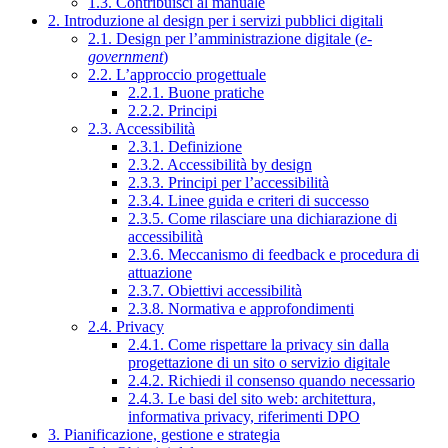
1.3. Contribuisci al manuale
2. Introduzione al design per i servizi pubblici digitali
2.1. Design per l’amministrazione digitale (
e-
government
)
2.2. L’approccio progettuale
2.2.1. Buone pratiche
2.2.2. Principi
2.3. Accessibilità
2.3.1. Definizione
2.3.2. Accessibilità by design
2.3.3. Principi per l’accessibilità
2.3.4. Linee guida e criteri di successo
2.3.5. Come rilasciare una dichiarazione di
accessibilità
2.3.6. Meccanismo di feedback e procedura di
attuazione
2.3.7. Obiettivi accessibilità
2.3.8. Normativa e approfondimenti
2.4. Privacy
2.4.1. Come rispettare la privacy sin dalla
progettazione di un sito o servizio digitale
2.4.2. Richiedi il consenso quando necessario
2.4.3. Le basi del sito web: architettura,
informativa privacy, riferimenti DPO
3. Pianificazione, gestione e strategia