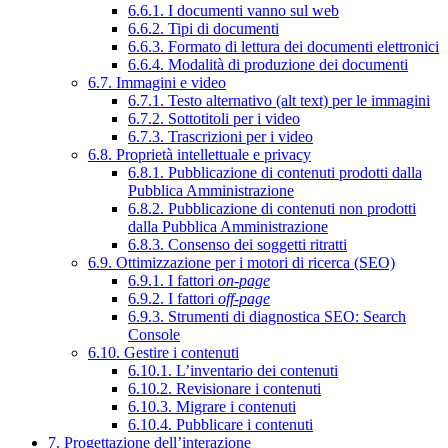
6.6.1. I documenti vanno sul web
6.6.2. Tipi di documenti
6.6.3. Formato di lettura dei documenti elettronici
6.6.4. Modalità di produzione dei documenti
6.7. Immagini e video
6.7.1. Testo alternativo (alt text) per le immagini
6.7.2. Sottotitoli per i video
6.7.3. Trascrizioni per i video
6.8. Proprietà intellettuale e privacy
6.8.1. Pubblicazione di contenuti prodotti dalla
Pubblica Amministrazione
6.8.2. Pubblicazione di contenuti non prodotti
dalla Pubblica Amministrazione
6.8.3. Consenso dei soggetti ritratti
6.9. Ottimizzazione per i motori di ricerca (SEO)
6.9.1. I fattori
on-page
6.9.2. I fattori
off-page
6.9.3. Strumenti di diagnostica SEO: Search
Console
6.10. Gestire i contenuti
6.10.1. L’inventario dei contenuti
6.10.2. Revisionare i contenuti
6.10.3. Migrare i contenuti
6.10.4. Pubblicare i contenuti
7. Progettazione dell’interazione