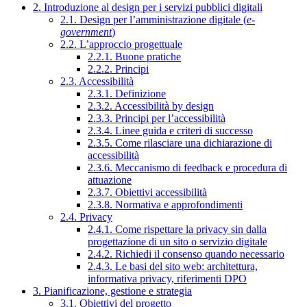
2. Introduzione al design per i servizi pubblici digitali
2.1. Design per l’amministrazione digitale (
e-
government
)
2.2. L’approccio progettuale
2.2.1. Buone pratiche
2.2.2. Principi
2.3. Accessibilità
2.3.1. Definizione
2.3.2. Accessibilità by design
2.3.3. Principi per l’accessibilità
2.3.4. Linee guida e criteri di successo
2.3.5. Come rilasciare una dichiarazione di
accessibilità
2.3.6. Meccanismo di feedback e procedura di
attuazione
2.3.7. Obiettivi accessibilità
2.3.8. Normativa e approfondimenti
2.4. Privacy
2.4.1. Come rispettare la privacy sin dalla
progettazione di un sito o servizio digitale
2.4.2. Richiedi il consenso quando necessario
2.4.3. Le basi del sito web: architettura,
informativa privacy, riferimenti DPO
3. Pianificazione, gestione e strategia
3.1. Obiettivi del progetto