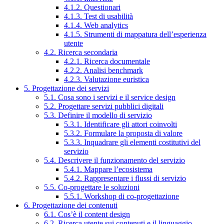
4.1.2. Questionari
4.1.3. Test di usabilità
4.1.4. Web analytics
4.1.5. Strumenti di mappatura dell’esperienza
utente
4.2. Ricerca secondaria
4.2.1. Ricerca documentale
4.2.2. Analisi benchmark
4.2.3. Valutazione euristica
5. Progettazione dei servizi
5.1. Cosa sono i servizi e il service design
5.2. Progettare servizi pubblici digitali
5.3. Definire il modello di servizio
5.3.1. Identificare gli attori coinvolti
5.3.2. Formulare la proposta di valore
5.3.3. Inquadrare gli elementi costitutivi del
servizio
5.4. Descrivere il funzionamento del servizio
5.4.1. Mappare l’ecosistema
5.4.2. Rappresentare i flussi di servizio
5.5. Co-progettare le soluzioni
5.5.1. Workshop di co-progettazione
6. Progettazione dei contenuti
6.1. Cos’è il content design
6.2. Ricerca utente sui contenuti e il linguaggio