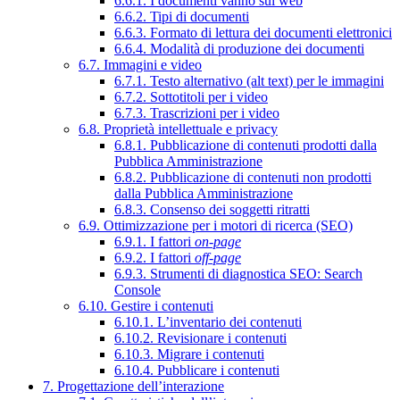
6.6.1. I documenti vanno sul web
6.6.2. Tipi di documenti
6.6.3. Formato di lettura dei documenti elettronici
6.6.4. Modalità di produzione dei documenti
6.7. Immagini e video
6.7.1. Testo alternativo (alt text) per le immagini
6.7.2. Sottotitoli per i video
6.7.3. Trascrizioni per i video
6.8. Proprietà intellettuale e privacy
6.8.1. Pubblicazione di contenuti prodotti dalla
Pubblica Amministrazione
6.8.2. Pubblicazione di contenuti non prodotti
dalla Pubblica Amministrazione
6.8.3. Consenso dei soggetti ritratti
6.9. Ottimizzazione per i motori di ricerca (SEO)
6.9.1. I fattori
on-page
6.9.2. I fattori
off-page
6.9.3. Strumenti di diagnostica SEO: Search
Console
6.10. Gestire i contenuti
6.10.1. L’inventario dei contenuti
6.10.2. Revisionare i contenuti
6.10.3. Migrare i contenuti
6.10.4. Pubblicare i contenuti
7. Progettazione dell’interazione