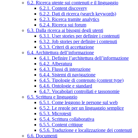
6.2. Ricerca utente sui contenuti e il linguaggio
6.2.1. Content discovery
6.2.2. Dati di ricerca (search keywords)
6.2.3. Ricerca tramite analytics
6.2.4. Ricerca sui forum
6.3. Dalla ricerca ai bisogni degli utenti
6.3.1. User stories per definire i contenuti
6.3.2. Job stories per definire i contenuti
6.3.3. Criteri di accettazione
6.4. Architettura dell’informazione
6.4.1. Definire l’architettura dell’informazione
6.4.2. Alberatura
6.4.3. Flussi di interazione
6.4.4. Sistemi di navigazione
6.4.5. Tipologie di contenuto (content type)
6.4.6. Ontologie e standard
6.4.7. Vocabolari controllati e tassonomie
6.5. Scrittura e linguaggio
6.5.1. Come leggono le persone sul web
6.5.2. Le regole per un linguaggio semplice
6.5.3. Microtesti
6.5.4. Scrittura collaborativa
6.5.5. Content critique
6.5.6. Traduzione e localizzazione dei contenuti
6.6. Documenti