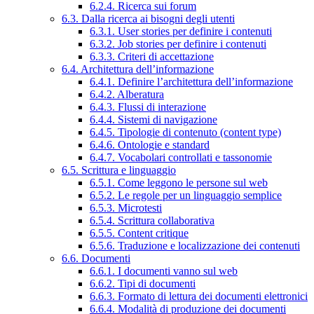
6.2.4. Ricerca sui forum
6.3. Dalla ricerca ai bisogni degli utenti
6.3.1. User stories per definire i contenuti
6.3.2. Job stories per definire i contenuti
6.3.3. Criteri di accettazione
6.4. Architettura dell’informazione
6.4.1. Definire l’architettura dell’informazione
6.4.2. Alberatura
6.4.3. Flussi di interazione
6.4.4. Sistemi di navigazione
6.4.5. Tipologie di contenuto (content type)
6.4.6. Ontologie e standard
6.4.7. Vocabolari controllati e tassonomie
6.5. Scrittura e linguaggio
6.5.1. Come leggono le persone sul web
6.5.2. Le regole per un linguaggio semplice
6.5.3. Microtesti
6.5.4. Scrittura collaborativa
6.5.5. Content critique
6.5.6. Traduzione e localizzazione dei contenuti
6.6. Documenti
6.6.1. I documenti vanno sul web
6.6.2. Tipi di documenti
6.6.3. Formato di lettura dei documenti elettronici
6.6.4. Modalità di produzione dei documenti