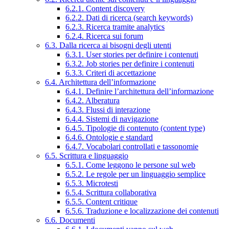
6.2.1. Content discovery
6.2.2. Dati di ricerca (search keywords)
6.2.3. Ricerca tramite analytics
6.2.4. Ricerca sui forum
6.3. Dalla ricerca ai bisogni degli utenti
6.3.1. User stories per definire i contenuti
6.3.2. Job stories per definire i contenuti
6.3.3. Criteri di accettazione
6.4. Architettura dell’informazione
6.4.1. Definire l’architettura dell’informazione
6.4.2. Alberatura
6.4.3. Flussi di interazione
6.4.4. Sistemi di navigazione
6.4.5. Tipologie di contenuto (content type)
6.4.6. Ontologie e standard
6.4.7. Vocabolari controllati e tassonomie
6.5. Scrittura e linguaggio
6.5.1. Come leggono le persone sul web
6.5.2. Le regole per un linguaggio semplice
6.5.3. Microtesti
6.5.4. Scrittura collaborativa
6.5.5. Content critique
6.5.6. Traduzione e localizzazione dei contenuti
6.6. Documenti