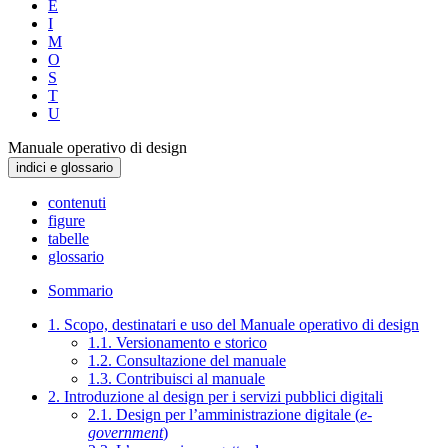
E
I
M
O
S
T
U
Manuale operativo di design
indici e glossario
contenuti
figure
tabelle
glossario
Sommario
1. Scopo, destinatari e uso del Manuale operativo di design
1.1. Versionamento e storico
1.2. Consultazione del manuale
1.3. Contribuisci al manuale
2. Introduzione al design per i servizi pubblici digitali
2.1. Design per l’amministrazione digitale (
e-
government
)