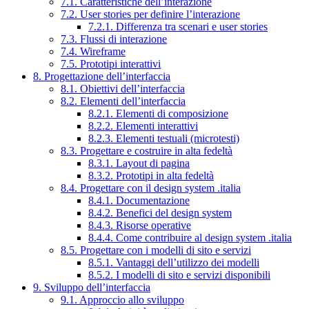
7.1. Caratteristiche dell’interazione
7.2. User stories per definire l’interazione
7.2.1. Differenza tra scenari e user stories
7.3. Flussi di interazione
7.4. Wireframe
7.5. Prototipi interattivi
8. Progettazione dell’interfaccia
8.1. Obiettivi dell’interfaccia
8.2. Elementi dell’interfaccia
8.2.1. Elementi di composizione
8.2.2. Elementi interattivi
8.2.3. Elementi testuali (microtesti)
8.3. Progettare e costruire in alta fedeltà
8.3.1. Layout di pagina
8.3.2. Prototipi in alta fedeltà
8.4. Progettare con il design system .italia
8.4.1. Documentazione
8.4.2. Benefici del design system
8.4.3. Risorse operative
8.4.4. Come contribuire al design system .italia
8.5. Progettare con i modelli di sito e servizi
8.5.1. Vantaggi dell’utilizzo dei modelli
8.5.2. I modelli di sito e servizi disponibili
9. Sviluppo dell’interfaccia
9.1. Approccio allo sviluppo