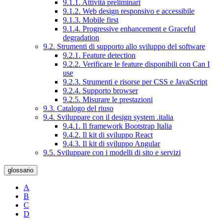
9.1.1. Attività preliminari
9.1.2. Web design responsivo e accessibile
9.1.3. Mobile first
9.1.4. Progressive enhancement e Graceful
degradation
9.2. Strumenti di supporto allo sviluppo del software
9.2.1. Feature detection
9.2.2. Verificare le feature disponibili con Can I
use
9.2.3. Strumenti e risorse per CSS e JavaScript
9.2.4. Supporto browser
9.2.5. Misurare le prestazioni
9.3. Catalogo del riuso
9.4. Sviluppare con il design system .italia
9.4.1. Il framework Bootstrap Italia
9.4.2. Il kit di sviluppo React
9.4.3. Il kit di sviluppo Angular
9.5. Sviluppare con i modelli di sito e servizi
glossario
A
B
C
D