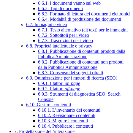
6.6.1. I documenti vanno sul web
6.6.2. Tipi di documenti
6.6.3. Formato di lettura dei documenti elettronici
6.6.4. Modalità di produzione dei documenti
6.7. Immagini e video
6.7.1. Testo alternativo (alt text) per le immagini
6.7.2. Sottotitoli per i video
6.7.3. Trascrizioni per i video
6.8. Proprietà intellettuale e privacy
6.8.1. Pubblicazione di contenuti prodotti dalla
Pubblica Amministrazione
6.8.2. Pubblicazione di contenuti non prodotti
dalla Pubblica Amministrazione
6.8.3. Consenso dei soggetti ritratti
6.9. Ottimizzazione per i motori di ricerca (SEO)
6.9.1. I fattori
on-page
6.9.2. I fattori
off-page
6.9.3. Strumenti di diagnostica SEO: Search
Console
6.10. Gestire i contenuti
6.10.1. L’inventario dei contenuti
6.10.2. Revisionare i contenuti
6.10.3. Migrare i contenuti
6.10.4. Pubblicare i contenuti
7. Progettazione dell’interazione