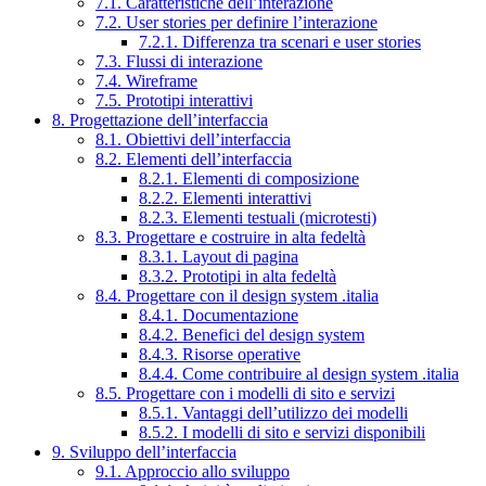
7.1. Caratteristiche dell’interazione
7.2. User stories per definire l’interazione
7.2.1. Differenza tra scenari e user stories
7.3. Flussi di interazione
7.4. Wireframe
7.5. Prototipi interattivi
8. Progettazione dell’interfaccia
8.1. Obiettivi dell’interfaccia
8.2. Elementi dell’interfaccia
8.2.1. Elementi di composizione
8.2.2. Elementi interattivi
8.2.3. Elementi testuali (microtesti)
8.3. Progettare e costruire in alta fedeltà
8.3.1. Layout di pagina
8.3.2. Prototipi in alta fedeltà
8.4. Progettare con il design system .italia
8.4.1. Documentazione
8.4.2. Benefici del design system
8.4.3. Risorse operative
8.4.4. Come contribuire al design system .italia
8.5. Progettare con i modelli di sito e servizi
8.5.1. Vantaggi dell’utilizzo dei modelli
8.5.2. I modelli di sito e servizi disponibili
9. Sviluppo dell’interfaccia
9.1. Approccio allo sviluppo