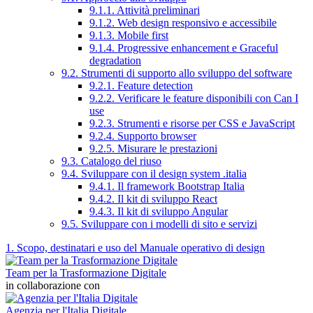
9.1.1. Attività preliminari
9.1.2. Web design responsivo e accessibile
9.1.3. Mobile first
9.1.4. Progressive enhancement e Graceful
degradation
9.2. Strumenti di supporto allo sviluppo del software
9.2.1. Feature detection
9.2.2. Verificare le feature disponibili con Can I
use
9.2.3. Strumenti e risorse per CSS e JavaScript
9.2.4. Supporto browser
9.2.5. Misurare le prestazioni
9.3. Catalogo del riuso
9.4. Sviluppare con il design system .italia
9.4.1. Il framework Bootstrap Italia
9.4.2. Il kit di sviluppo React
9.4.3. Il kit di sviluppo Angular
9.5. Sviluppare con i modelli di sito e servizi
1. Scopo, destinatari e uso del Manuale operativo di design
Team per la Trasformazione Digitale
in collaborazione con
Agenzia per l'Italia Digitale