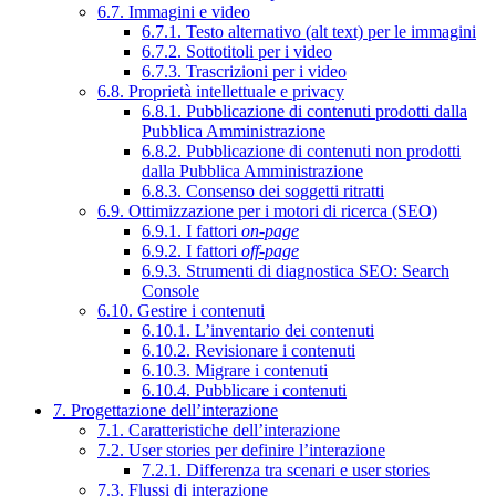
6.7. Immagini e video
6.7.1. Testo alternativo (alt text) per le immagini
6.7.2. Sottotitoli per i video
6.7.3. Trascrizioni per i video
6.8. Proprietà intellettuale e privacy
6.8.1. Pubblicazione di contenuti prodotti dalla
Pubblica Amministrazione
6.8.2. Pubblicazione di contenuti non prodotti
dalla Pubblica Amministrazione
6.8.3. Consenso dei soggetti ritratti
6.9. Ottimizzazione per i motori di ricerca (SEO)
6.9.1. I fattori
on-page
6.9.2. I fattori
off-page
6.9.3. Strumenti di diagnostica SEO: Search
Console
6.10. Gestire i contenuti
6.10.1. L’inventario dei contenuti
6.10.2. Revisionare i contenuti
6.10.3. Migrare i contenuti
6.10.4. Pubblicare i contenuti
7. Progettazione dell’interazione
7.1. Caratteristiche dell’interazione
7.2. User stories per definire l’interazione
7.2.1. Differenza tra scenari e user stories
7.3. Flussi di interazione