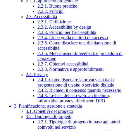
2.2. L’approccio progettuale
2.2.1. Buone pratiche
2.2.2. Principi
2.3. Accessibilità
2.3.1. Definizione
2.3.2. Accessibilità by design
2.3.3. Principi per l’accessibilità
2.3.4. Linee guida e criteri di successo
2.3.5. Come rilasciare una dichiarazione di
accessibilità
2.3.6. Meccanismo di feedback e procedura di
attuazione
2.3.7. Obiettivi accessibilità
2.3.8. Normativa e approfondimenti
2.4. Privacy
2.4.1. Come rispettare la privacy sin dalla
progettazione di un sito o servizio digitale
2.4.2. Richiedi il consenso quando necessario
2.4.3. Le basi del sito web: architettura,
informativa privacy, riferimenti DPO
3. Pianificazione, gestione e strategia
3.1. Obiettivi del progetto
3.2. Tipologie di progetti
3.2.1. Tipologie di progetto in base agli attori
coinvolti nel servizio