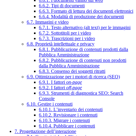
6.6.1. I documenti vanno sul web
6.6.2. Tipi di documenti
6.6.3. Formato di lettura dei documenti elettronici
6.6.4. Modalità di produzione dei documenti
6.7. Immagini e video
6.7.1. Testo alternativo (alt text) per le immagini
6.7.2. Sottotitoli per i video
6.7.3. Trascrizioni per i video
6.8. Proprietà intellettuale e privacy
6.8.1. Pubblicazione di contenuti prodotti dalla
Pubblica Amministrazione
6.8.2. Pubblicazione di contenuti non prodotti
dalla Pubblica Amministrazione
6.8.3. Consenso dei soggetti ritratti
6.9. Ottimizzazione per i motori di ricerca (SEO)
6.9.1. I fattori
on-page
6.9.2. I fattori
off-page
6.9.3. Strumenti di diagnostica SEO: Search
Console
6.10. Gestire i contenuti
6.10.1. L’inventario dei contenuti
6.10.2. Revisionare i contenuti
6.10.3. Migrare i contenuti
6.10.4. Pubblicare i contenuti
7. Progettazione dell’interazione