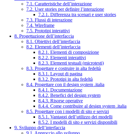
7.1. Caratteristiche dell’interazione
7.2. User stories per definire l’interazione
7.2.1. Differenza tra scenari e user stories
7.3. Flussi di interazione
7.4. Wireframe
7.5. Prototipi interattivi
8. Progettazione dell’interfaccia
8.1. Obiettivi dell’interfaccia
8.2. Elementi dell’interfaccia
8.2.1. Elementi di composizione
8.2.2. Elementi interattivi
8.2.3. Elementi testuali (microtesti)
8.3. Progettare e costruire in alta fedeltà
8.3.1. Layout di pagina
8.3.2. Prototipi in alta fedeltà
8.4. Progettare con il design system .italia
8.4.1. Documentazione
8.4.2. Benefici del design system
8.4.3. Risorse operative
8.4.4. Come contribuire al design system .italia
8.5. Progettare con i modelli di sito e servizi
8.5.1. Vantaggi dell’utilizzo dei modelli
8.5.2. I modelli di sito e servizi disponibili
9. Sviluppo dell’interfaccia
9.1. Approccio allo sviluppo