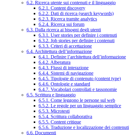
6.2. Ricerca utente sui contenuti e il linguaggio
6.2.1. Content discovery
6.2.2. Dati di ricerca (search keywords)
6.2.3. Ricerca tramite analytics
6.2.4. Ricerca sui forum
6.3. Dalla ricerca ai bisogni degli utenti
6.3.1. User stories per definire i contenuti
6.3.2. Job stories per definire i contenuti
6.3.3. Criteri di accettazione
6.4. Architettura dell’informazione
6.4.1. Definire l’architettura dell’informazione
6.4.2. Alberatura
6.4.3. Flussi di interazione
6.4.4. Sistemi di navigazione
6.4.5. Tipologie di contenuto (content type)
6.4.6. Ontologie e standard
6.4.7. Vocabolari controllati e tassonomie
6.5. Scrittura e linguaggio
6.5.1. Come leggono le persone sul web
6.5.2. Le regole per un linguaggio semplice
6.5.3. Microtesti
6.5.4. Scrittura collaborativa
6.5.5. Content critique
6.5.6. Traduzione e localizzazione dei contenuti
6.6. Documenti