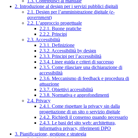
1.3. Contribuisci al manuale
2. Introduzione al design per i servizi pubblici digitali
2.1. Design per l’amministrazione digitale (
e-
government
)
2.2. L’approccio progettuale
2.2.1. Buone pratiche
2.2.2. Principi
2.3. Accessibilità
2.3.1. Definizione
2.3.2. Accessibilità by design
2.3.3. Principi per l’accessibilità
2.3.4. Linee guida e criteri di successo
2.3.5. Come rilasciare una dichiarazione di
accessibilità
2.3.6. Meccanismo di feedback e procedura di
attuazione
2.3.7. Obiettivi accessibilità
2.3.8. Normativa e approfondimenti
2.4. Privacy
2.4.1. Come rispettare la privacy sin dalla
progettazione di un sito o servizio digitale
2.4.2. Richiedi il consenso quando necessario
2.4.3. Le basi del sito web: architettura,
informativa privacy, riferimenti DPO
3. Pianificazione, gestione e strategia