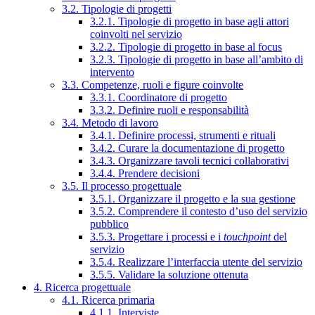
3.2. Tipologie di progetti
3.2.1. Tipologie di progetto in base agli attori
coinvolti nel servizio
3.2.2. Tipologie di progetto in base al focus
3.2.3. Tipologie di progetto in base all’ambito di
intervento
3.3. Competenze, ruoli e figure coinvolte
3.3.1. Coordinatore di progetto
3.3.2. Definire ruoli e responsabilità
3.4. Metodo di lavoro
3.4.1. Definire processi, strumenti e rituali
3.4.2. Curare la documentazione di progetto
3.4.3. Organizzare tavoli tecnici collaborativi
3.4.4. Prendere decisioni
3.5. Il processo progettuale
3.5.1. Organizzare il progetto e la sua gestione
3.5.2. Comprendere il contesto d’uso del servizio
pubblico
3.5.3. Progettare i processi e i
touchpoint
del
servizio
3.5.4. Realizzare l’interfaccia utente del servizio
3.5.5. Validare la soluzione ottenuta
4. Ricerca progettuale
4.1. Ricerca primaria
4.1.1. Interviste