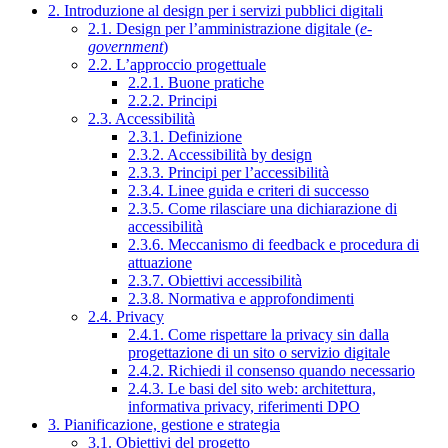
2. Introduzione al design per i servizi pubblici digitali
2.1. Design per l’amministrazione digitale (
e-
government
)
2.2. L’approccio progettuale
2.2.1. Buone pratiche
2.2.2. Principi
2.3. Accessibilità
2.3.1. Definizione
2.3.2. Accessibilità by design
2.3.3. Principi per l’accessibilità
2.3.4. Linee guida e criteri di successo
2.3.5. Come rilasciare una dichiarazione di
accessibilità
2.3.6. Meccanismo di feedback e procedura di
attuazione
2.3.7. Obiettivi accessibilità
2.3.8. Normativa e approfondimenti
2.4. Privacy
2.4.1. Come rispettare la privacy sin dalla
progettazione di un sito o servizio digitale
2.4.2. Richiedi il consenso quando necessario
2.4.3. Le basi del sito web: architettura,
informativa privacy, riferimenti DPO
3. Pianificazione, gestione e strategia
3.1. Obiettivi del progetto