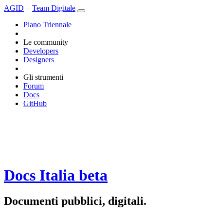
AGID
+
Team Digitale
Piano Triennale
Le community
Developers
Designers
Gli strumenti
Forum
Docs
GitHub
Docs Italia
beta
Documenti pubblici, digitali.