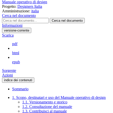
Manuale operativo di design
Progetto:
Designers Italia
Amministrazione:
italia
Cerca nel documento
Cerca nel documento
Informazioni
versione-corrente
Scarica
pdf
html
epub
Sorgente
Azioni
indice dei contenuti
Sommario
1. Scopo, destinatari e uso del Manuale operativo di design
1.1. Versionamento e storico
1.2. Consultazione del manuale
1.3. Contribuisci al manuale