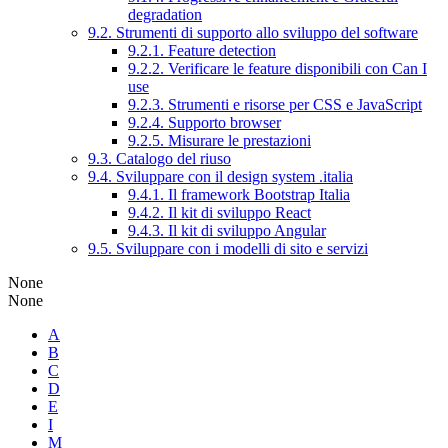
degradation
9.2. Strumenti di supporto allo sviluppo del software
9.2.1. Feature detection
9.2.2. Verificare le feature disponibili con Can I
use
9.2.3. Strumenti e risorse per CSS e JavaScript
9.2.4. Supporto browser
9.2.5. Misurare le prestazioni
9.3. Catalogo del riuso
9.4. Sviluppare con il design system .italia
9.4.1. Il framework Bootstrap Italia
9.4.2. Il kit di sviluppo React
9.4.3. Il kit di sviluppo Angular
9.5. Sviluppare con i modelli di sito e servizi
None
None
A
B
C
D
E
I
M