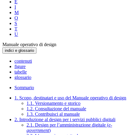
E
I
M
O
S
T
U
Manuale operativo di design
indici e glossario
contenuti
figure
tabelle
glossario
Sommario
1. Scopo, destinatari e uso del Manuale operativo di design
1.1. Versionamento e storico
1.2. Consultazione del manuale
1.3. Contribuisci al manuale
2. Introduzione al design per i servizi pubblici digitali
2.1. Design per l’amministrazione digitale (
e-
government
)