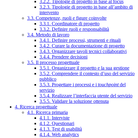
3.2.2. Tipologie di progetto in base al focus
3.2.3. Tipologie di progetto in base all’ambito di
intervento
3.3. Competenze, ruoli e figure coinvolte
3.3.1. Coordinatore di progetto
3.3.2. Definire ruoli e responsabilità
3.4. Metodo di lavoro
3.4.1. Definire processi, strumenti e rituali
3.4.2. Curare la documentazione di progetto
3.4.3. Organizzare tavoli tecnici collaborativi
3.4.4. Prendere decisioni
3.5. Il processo progettuale
3.5.1. Organizzare il progetto e la sua gestione
3.5.2. Comprendere il contesto d’uso del servizio
pubblico
3.5.3. Progettare i processi e i
touchpoint
del
servizio
3.5.4. Realizzare l’interfaccia utente del servizio
3.5.5. Validare la soluzione ottenuta
4. Ricerca progettuale
4.1. Ricerca primaria
4.1.1. Interviste
4.1.2. Questionari
4.1.3. Test di usabilità
4.1.4. Web analytics