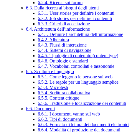
6.2.4. Ricerca sui forum
6.3. Dalla ricerca ai bisogni degli utenti
6.3.1. User stories per definire i contenuti
6.3.2. Job stories per definire i contenuti
6.3.3. Criteri di accettazione
6.4. Architettura dell’informazione
6.4.1. Definire l’architettura dell’informazione
6.4.2. Alberatura
6.4.3. Flussi di interazione
6.4.4. Sistemi di navigazione
6.4.5. Tipologie di contenuto (content type)
6.4.6. Ontologie e standard
6.4.7. Vocabolari controllati e tassonomie
6.5. Scrittura e linguaggio
6.5.1. Come leggono le persone sul web
6.5.2. Le regole per un linguaggio semplice
6.5.3. Microtesti
6.5.4. Scrittura collaborativa
6.5.5. Content critique
6.5.6. Traduzione e localizzazione dei contenuti
6.6. Documenti
6.6.1. I documenti vanno sul web
6.6.2. Tipi di documenti
6.6.3. Formato di lettura dei documenti elettronici
6.6.4. Modalità di produzione dei documenti