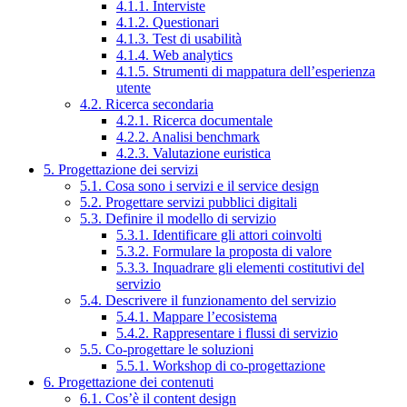
4.1.1. Interviste
4.1.2. Questionari
4.1.3. Test di usabilità
4.1.4. Web analytics
4.1.5. Strumenti di mappatura dell’esperienza
utente
4.2. Ricerca secondaria
4.2.1. Ricerca documentale
4.2.2. Analisi benchmark
4.2.3. Valutazione euristica
5. Progettazione dei servizi
5.1. Cosa sono i servizi e il service design
5.2. Progettare servizi pubblici digitali
5.3. Definire il modello di servizio
5.3.1. Identificare gli attori coinvolti
5.3.2. Formulare la proposta di valore
5.3.3. Inquadrare gli elementi costitutivi del
servizio
5.4. Descrivere il funzionamento del servizio
5.4.1. Mappare l’ecosistema
5.4.2. Rappresentare i flussi di servizio
5.5. Co-progettare le soluzioni
5.5.1. Workshop di co-progettazione
6. Progettazione dei contenuti
6.1. Cos’è il content design