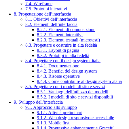
7.4. Wireframe
7.5. Prototipi interattivi
8. Progettazione dell’interfaccia
8.1. Obiettivi dell’interfaccia
8.2. Elementi dell’interfaccia
8.2.1. Elementi di composizione
8.2.2. Elementi interattivi
8.2.3. Elementi testuali (microtesti)
8.3. Progettare e costruire in alta fedeltà
8.3.1. Layout di pagina
8.3.2. Prototipi in alta fedeltà
8.4. Progettare con il design system .italia
8.4.1. Documentazione
8.4.2. Benefici del design system
8.4.3. Risorse operative
8.4.4. Come contribuire al design system .italia
8.5. Progettare con i modelli di sito e servizi
8.5.1. Vantaggi dell’utilizzo dei modelli
8.5.2. I modelli di sito e servizi disponibili
9. Sviluppo dell’interfaccia
9.1. Approccio allo sviluppo
9.1.1. Attività preliminari
9.1.2. Web design responsivo e accessibile
9.1.3. Mobile first
9.1.4. Progressive enhancement e Graceful