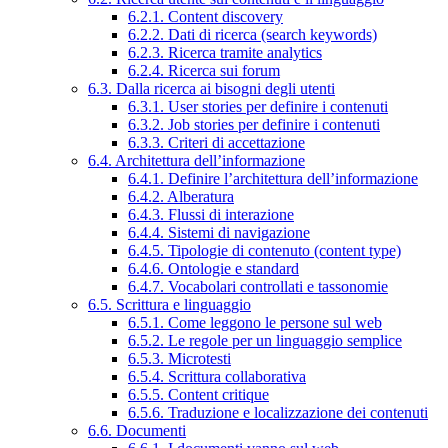
6.2.1. Content discovery
6.2.2. Dati di ricerca (search keywords)
6.2.3. Ricerca tramite analytics
6.2.4. Ricerca sui forum
6.3. Dalla ricerca ai bisogni degli utenti
6.3.1. User stories per definire i contenuti
6.3.2. Job stories per definire i contenuti
6.3.3. Criteri di accettazione
6.4. Architettura dell’informazione
6.4.1. Definire l’architettura dell’informazione
6.4.2. Alberatura
6.4.3. Flussi di interazione
6.4.4. Sistemi di navigazione
6.4.5. Tipologie di contenuto (content type)
6.4.6. Ontologie e standard
6.4.7. Vocabolari controllati e tassonomie
6.5. Scrittura e linguaggio
6.5.1. Come leggono le persone sul web
6.5.2. Le regole per un linguaggio semplice
6.5.3. Microtesti
6.5.4. Scrittura collaborativa
6.5.5. Content critique
6.5.6. Traduzione e localizzazione dei contenuti
6.6. Documenti