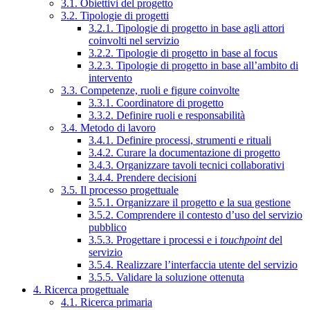
3.1. Obiettivi del progetto
3.2. Tipologie di progetti
3.2.1. Tipologie di progetto in base agli attori
coinvolti nel servizio
3.2.2. Tipologie di progetto in base al focus
3.2.3. Tipologie di progetto in base all’ambito di
intervento
3.3. Competenze, ruoli e figure coinvolte
3.3.1. Coordinatore di progetto
3.3.2. Definire ruoli e responsabilità
3.4. Metodo di lavoro
3.4.1. Definire processi, strumenti e rituali
3.4.2. Curare la documentazione di progetto
3.4.3. Organizzare tavoli tecnici collaborativi
3.4.4. Prendere decisioni
3.5. Il processo progettuale
3.5.1. Organizzare il progetto e la sua gestione
3.5.2. Comprendere il contesto d’uso del servizio
pubblico
3.5.3. Progettare i processi e i
touchpoint
del
servizio
3.5.4. Realizzare l’interfaccia utente del servizio
3.5.5. Validare la soluzione ottenuta
4. Ricerca progettuale
4.1. Ricerca primaria