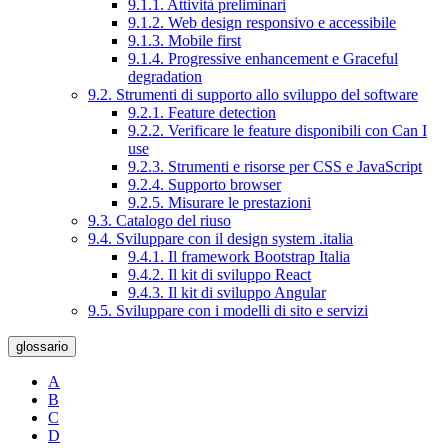
9.1.1. Attività preliminari
9.1.2. Web design responsivo e accessibile
9.1.3. Mobile first
9.1.4. Progressive enhancement e Graceful
degradation
9.2. Strumenti di supporto allo sviluppo del software
9.2.1. Feature detection
9.2.2. Verificare le feature disponibili con Can I
use
9.2.3. Strumenti e risorse per CSS e JavaScript
9.2.4. Supporto browser
9.2.5. Misurare le prestazioni
9.3. Catalogo del riuso
9.4. Sviluppare con il design system .italia
9.4.1. Il framework Bootstrap Italia
9.4.2. Il kit di sviluppo React
9.4.3. Il kit di sviluppo Angular
9.5. Sviluppare con i modelli di sito e servizi
glossario
A
B
C
D