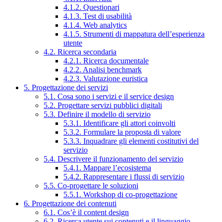
4.1.2. Questionari
4.1.3. Test di usabilità
4.1.4. Web analytics
4.1.5. Strumenti di mappatura dell’esperienza
utente
4.2. Ricerca secondaria
4.2.1. Ricerca documentale
4.2.2. Analisi benchmark
4.2.3. Valutazione euristica
5. Progettazione dei servizi
5.1. Cosa sono i servizi e il service design
5.2. Progettare servizi pubblici digitali
5.3. Definire il modello di servizio
5.3.1. Identificare gli attori coinvolti
5.3.2. Formulare la proposta di valore
5.3.3. Inquadrare gli elementi costitutivi del
servizio
5.4. Descrivere il funzionamento del servizio
5.4.1. Mappare l’ecosistema
5.4.2. Rappresentare i flussi di servizio
5.5. Co-progettare le soluzioni
5.5.1. Workshop di co-progettazione
6. Progettazione dei contenuti
6.1. Cos’è il content design
6.2. Ricerca utente sui contenuti e il linguaggio