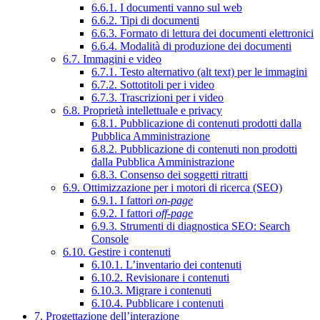
6.6.1. I documenti vanno sul web
6.6.2. Tipi di documenti
6.6.3. Formato di lettura dei documenti elettronici
6.6.4. Modalità di produzione dei documenti
6.7. Immagini e video
6.7.1. Testo alternativo (alt text) per le immagini
6.7.2. Sottotitoli per i video
6.7.3. Trascrizioni per i video
6.8. Proprietà intellettuale e privacy
6.8.1. Pubblicazione di contenuti prodotti dalla
Pubblica Amministrazione
6.8.2. Pubblicazione di contenuti non prodotti
dalla Pubblica Amministrazione
6.8.3. Consenso dei soggetti ritratti
6.9. Ottimizzazione per i motori di ricerca (SEO)
6.9.1. I fattori
on-page
6.9.2. I fattori
off-page
6.9.3. Strumenti di diagnostica SEO: Search
Console
6.10. Gestire i contenuti
6.10.1. L’inventario dei contenuti
6.10.2. Revisionare i contenuti
6.10.3. Migrare i contenuti
6.10.4. Pubblicare i contenuti
7. Progettazione dell’interazione