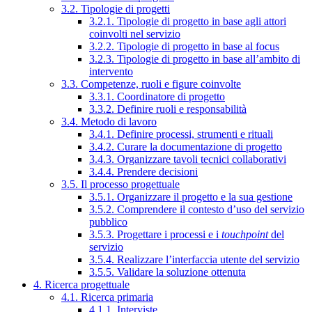
3.2. Tipologie di progetti
3.2.1. Tipologie di progetto in base agli attori
coinvolti nel servizio
3.2.2. Tipologie di progetto in base al focus
3.2.3. Tipologie di progetto in base all’ambito di
intervento
3.3. Competenze, ruoli e figure coinvolte
3.3.1. Coordinatore di progetto
3.3.2. Definire ruoli e responsabilità
3.4. Metodo di lavoro
3.4.1. Definire processi, strumenti e rituali
3.4.2. Curare la documentazione di progetto
3.4.3. Organizzare tavoli tecnici collaborativi
3.4.4. Prendere decisioni
3.5. Il processo progettuale
3.5.1. Organizzare il progetto e la sua gestione
3.5.2. Comprendere il contesto d’uso del servizio
pubblico
3.5.3. Progettare i processi e i
touchpoint
del
servizio
3.5.4. Realizzare l’interfaccia utente del servizio
3.5.5. Validare la soluzione ottenuta
4. Ricerca progettuale
4.1. Ricerca primaria
4.1.1. Interviste