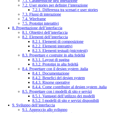
7.1. Caratteristiche dell’interazione
7.2. User stories per definire l’interazione
7.2.1. Differenza tra scenari e user stories
7.3. Flussi di interazione
7.4. Wireframe
7.5. Prototipi interattivi
8. Progettazione dell’interfaccia
8.1. Obiettivi dell’interfaccia
8.2. Elementi dell’interfaccia
8.2.1. Elementi di composizione
8.2.2. Elementi interattivi
8.2.3. Elementi testuali (microtesti)
8.3. Progettare e costruire in alta fedeltà
8.3.1. Layout di pagina
8.3.2. Prototipi in alta fedeltà
8.4. Progettare con il design system .italia
8.4.1. Documentazione
8.4.2. Benefici del design system
8.4.3. Risorse operative
8.4.4. Come contribuire al design system .italia
8.5. Progettare con i modelli di sito e servizi
8.5.1. Vantaggi dell’utilizzo dei modelli
8.5.2. I modelli di sito e servizi disponibili
9. Sviluppo dell’interfaccia
9.1. Approccio allo sviluppo