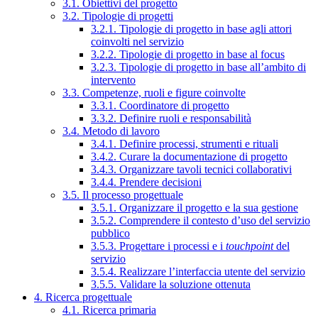
3.1. Obiettivi del progetto
3.2. Tipologie di progetti
3.2.1. Tipologie di progetto in base agli attori
coinvolti nel servizio
3.2.2. Tipologie di progetto in base al focus
3.2.3. Tipologie di progetto in base all’ambito di
intervento
3.3. Competenze, ruoli e figure coinvolte
3.3.1. Coordinatore di progetto
3.3.2. Definire ruoli e responsabilità
3.4. Metodo di lavoro
3.4.1. Definire processi, strumenti e rituali
3.4.2. Curare la documentazione di progetto
3.4.3. Organizzare tavoli tecnici collaborativi
3.4.4. Prendere decisioni
3.5. Il processo progettuale
3.5.1. Organizzare il progetto e la sua gestione
3.5.2. Comprendere il contesto d’uso del servizio
pubblico
3.5.3. Progettare i processi e i
touchpoint
del
servizio
3.5.4. Realizzare l’interfaccia utente del servizio
3.5.5. Validare la soluzione ottenuta
4. Ricerca progettuale
4.1. Ricerca primaria