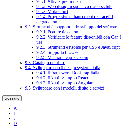
9.1.1. Attività preliminari
9.1.2. Web design responsivo e accessibile
9.1.3. Mobile first
9.1.4. Progressive enhancement e Graceful
degradation
9.2. Strumenti di supporto allo sviluppo del software
9.2.1. Feature detection
9.2.2. Verificare le feature disponibili con Can I
use
9.2.3. Strumenti e risorse per CSS e JavaScript
9.2.4. Supporto browser
9.2.5. Misurare le prestazioni
9.3. Catalogo del riuso
9.4. Sviluppare con il design system .italia
9.4.1. Il framework Bootstrap Italia
9.4.2. Il kit di sviluppo React
9.4.3. Il kit di sviluppo Angular
9.5. Sviluppare con i modelli di sito e servizi
glossario
A
B
C
D