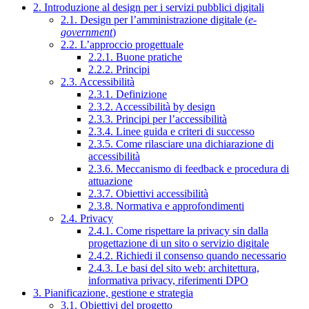
2. Introduzione al design per i servizi pubblici digitali
2.1. Design per l’amministrazione digitale (
e-
government
)
2.2. L’approccio progettuale
2.2.1. Buone pratiche
2.2.2. Principi
2.3. Accessibilità
2.3.1. Definizione
2.3.2. Accessibilità by design
2.3.3. Principi per l’accessibilità
2.3.4. Linee guida e criteri di successo
2.3.5. Come rilasciare una dichiarazione di
accessibilità
2.3.6. Meccanismo di feedback e procedura di
attuazione
2.3.7. Obiettivi accessibilità
2.3.8. Normativa e approfondimenti
2.4. Privacy
2.4.1. Come rispettare la privacy sin dalla
progettazione di un sito o servizio digitale
2.4.2. Richiedi il consenso quando necessario
2.4.3. Le basi del sito web: architettura,
informativa privacy, riferimenti DPO
3. Pianificazione, gestione e strategia
3.1. Obiettivi del progetto