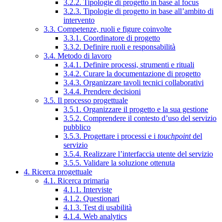
3.2.2. Tipologie di progetto in base al focus
3.2.3. Tipologie di progetto in base all’ambito di
intervento
3.3. Competenze, ruoli e figure coinvolte
3.3.1. Coordinatore di progetto
3.3.2. Definire ruoli e responsabilità
3.4. Metodo di lavoro
3.4.1. Definire processi, strumenti e rituali
3.4.2. Curare la documentazione di progetto
3.4.3. Organizzare tavoli tecnici collaborativi
3.4.4. Prendere decisioni
3.5. Il processo progettuale
3.5.1. Organizzare il progetto e la sua gestione
3.5.2. Comprendere il contesto d’uso del servizio
pubblico
3.5.3. Progettare i processi e i
touchpoint
del
servizio
3.5.4. Realizzare l’interfaccia utente del servizio
3.5.5. Validare la soluzione ottenuta
4. Ricerca progettuale
4.1. Ricerca primaria
4.1.1. Interviste
4.1.2. Questionari
4.1.3. Test di usabilità
4.1.4. Web analytics