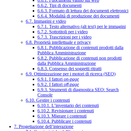
6.6.1. I documenti vanno sul web
6.6.2. Tipi di documenti
6.6.3. Formato di lettura dei documenti elettronici
6.6.4. Modalità di produzione dei documenti
6.7. Immagini e video
6.7.1. Testo alternativo (alt text) per le immagini
6.7.2. Sottotitoli per i video
6.7.3. Trascrizioni per i video
6.8. Proprietà intellettuale e privacy
6.8.1. Pubblicazione di contenuti prodotti dalla
Pubblica Amministrazione
6.8.2. Pubblicazione di contenuti non prodotti
dalla Pubblica Amministrazione
6.8.3. Consenso dei soggetti ritratti
6.9. Ottimizzazione per i motori di ricerca (SEO)
6.9.1. I fattori
on-page
6.9.2. I fattori
off-page
6.9.3. Strumenti di diagnostica SEO: Search
Console
6.10. Gestire i contenuti
6.10.1. L’inventario dei contenuti
6.10.2. Revisionare i contenuti
6.10.3. Migrare i contenuti
6.10.4. Pubblicare i contenuti
7. Progettazione dell’interazione