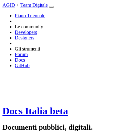
AGID
+
Team Digitale
Piano Triennale
Le community
Developers
Designers
Gli strumenti
Forum
Docs
GitHub
Docs Italia
beta
Documenti pubblici, digitali.