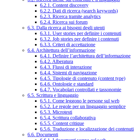
6.2.1. Content discovery
6.2.2. Dati di ricerca (search keywords)
6.2.3. Ricerca tramite analytics
6.2.4. Ricerca sui forum
6.3. Dalla ricerca ai bisogni degli utenti
6.3.1. User stories per definire i contenuti
6.3.2. Job stories per definire i contenuti
6.3.3. Criteri di accettazione
6.4. Architettura dell’informazione
6.4.1. Definire l’architettura dell’informazione
6.4.2. Alberatura
6.4.3. Flussi di interazione
6.4.4. Sistemi di navigazione
6.4.5. Tipologie di contenuto (content type)
6.4.6. Ontologie e standard
6.4.7. Vocabolari controllati e tassonomie
6.5. Scrittura e linguaggio
6.5.1. Come leggono le persone sul web
6.5.2. Le regole per un linguaggio semplice
6.5.3. Microtesti
6.5.4. Scrittura collaborativa
6.5.5. Content critique
6.5.6. Traduzione e localizzazione dei contenuti
6.6. Documenti