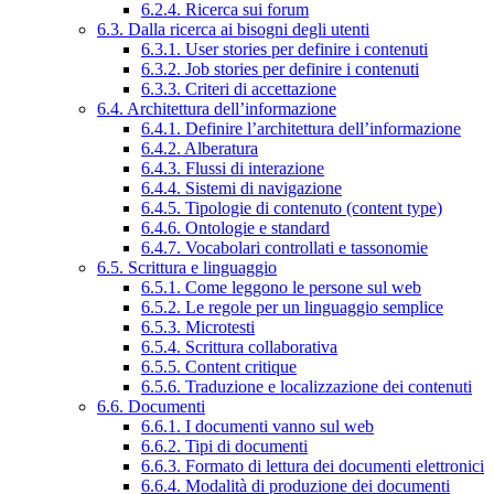
6.2.4. Ricerca sui forum
6.3. Dalla ricerca ai bisogni degli utenti
6.3.1. User stories per definire i contenuti
6.3.2. Job stories per definire i contenuti
6.3.3. Criteri di accettazione
6.4. Architettura dell’informazione
6.4.1. Definire l’architettura dell’informazione
6.4.2. Alberatura
6.4.3. Flussi di interazione
6.4.4. Sistemi di navigazione
6.4.5. Tipologie di contenuto (content type)
6.4.6. Ontologie e standard
6.4.7. Vocabolari controllati e tassonomie
6.5. Scrittura e linguaggio
6.5.1. Come leggono le persone sul web
6.5.2. Le regole per un linguaggio semplice
6.5.3. Microtesti
6.5.4. Scrittura collaborativa
6.5.5. Content critique
6.5.6. Traduzione e localizzazione dei contenuti
6.6. Documenti
6.6.1. I documenti vanno sul web
6.6.2. Tipi di documenti
6.6.3. Formato di lettura dei documenti elettronici
6.6.4. Modalità di produzione dei documenti