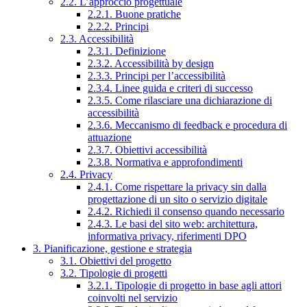
2.2. L’approccio progettuale
2.2.1. Buone pratiche
2.2.2. Principi
2.3. Accessibilità
2.3.1. Definizione
2.3.2. Accessibilità by design
2.3.3. Principi per l’accessibilità
2.3.4. Linee guida e criteri di successo
2.3.5. Come rilasciare una dichiarazione di
accessibilità
2.3.6. Meccanismo di feedback e procedura di
attuazione
2.3.7. Obiettivi accessibilità
2.3.8. Normativa e approfondimenti
2.4. Privacy
2.4.1. Come rispettare la privacy sin dalla
progettazione di un sito o servizio digitale
2.4.2. Richiedi il consenso quando necessario
2.4.3. Le basi del sito web: architettura,
informativa privacy, riferimenti DPO
3. Pianificazione, gestione e strategia
3.1. Obiettivi del progetto
3.2. Tipologie di progetti
3.2.1. Tipologie di progetto in base agli attori
coinvolti nel servizio