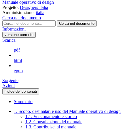
Manuale operativo di design
Progetto:
Designers Italia
Amministrazione:
italia
Cerca nel documento
Cerca nel documento
Informazioni
versione-corrente
Scarica
pdf
html
epub
Sorgente
Azioni
indice dei contenuti
Sommario
1. Scopo, destinatari e uso del Manuale operativo di design
1.1. Versionamento e storico
1.2. Consultazione del manuale
1.3. Contribuisci al manuale