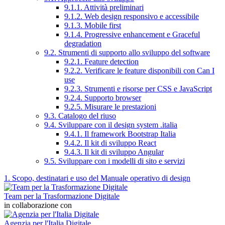
9.1.1. Attività preliminari
9.1.2. Web design responsivo e accessibile
9.1.3. Mobile first
9.1.4. Progressive enhancement e Graceful
degradation
9.2. Strumenti di supporto allo sviluppo del software
9.2.1. Feature detection
9.2.2. Verificare le feature disponibili con Can I
use
9.2.3. Strumenti e risorse per CSS e JavaScript
9.2.4. Supporto browser
9.2.5. Misurare le prestazioni
9.3. Catalogo del riuso
9.4. Sviluppare con il design system .italia
9.4.1. Il framework Bootstrap Italia
9.4.2. Il kit di sviluppo React
9.4.3. Il kit di sviluppo Angular
9.5. Sviluppare con i modelli di sito e servizi
1. Scopo, destinatari e uso del Manuale operativo di design
Team per la Trasformazione Digitale
in collaborazione con
Agenzia per l'Italia Digitale