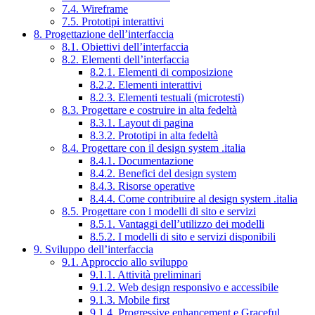
7.4. Wireframe
7.5. Prototipi interattivi
8. Progettazione dell’interfaccia
8.1. Obiettivi dell’interfaccia
8.2. Elementi dell’interfaccia
8.2.1. Elementi di composizione
8.2.2. Elementi interattivi
8.2.3. Elementi testuali (microtesti)
8.3. Progettare e costruire in alta fedeltà
8.3.1. Layout di pagina
8.3.2. Prototipi in alta fedeltà
8.4. Progettare con il design system .italia
8.4.1. Documentazione
8.4.2. Benefici del design system
8.4.3. Risorse operative
8.4.4. Come contribuire al design system .italia
8.5. Progettare con i modelli di sito e servizi
8.5.1. Vantaggi dell’utilizzo dei modelli
8.5.2. I modelli di sito e servizi disponibili
9. Sviluppo dell’interfaccia
9.1. Approccio allo sviluppo
9.1.1. Attività preliminari
9.1.2. Web design responsivo e accessibile
9.1.3. Mobile first
9.1.4. Progressive enhancement e Graceful