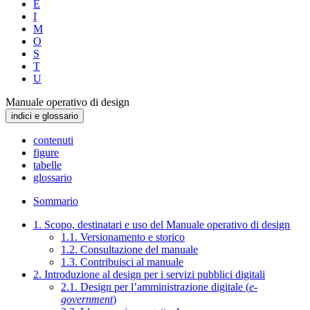
E
I
M
O
S
T
U
Manuale operativo di design
indici e glossario
contenuti
figure
tabelle
glossario
Sommario
1. Scopo, destinatari e uso del Manuale operativo di design
1.1. Versionamento e storico
1.2. Consultazione del manuale
1.3. Contribuisci al manuale
2. Introduzione al design per i servizi pubblici digitali
2.1. Design per l’amministrazione digitale (
e-
government
)