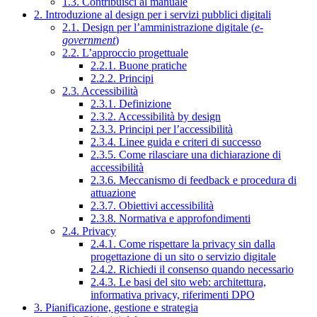
1.3. Contribuisci al manuale
2. Introduzione al design per i servizi pubblici digitali
2.1. Design per l’amministrazione digitale (
e-
government
)
2.2. L’approccio progettuale
2.2.1. Buone pratiche
2.2.2. Principi
2.3. Accessibilità
2.3.1. Definizione
2.3.2. Accessibilità by design
2.3.3. Principi per l’accessibilità
2.3.4. Linee guida e criteri di successo
2.3.5. Come rilasciare una dichiarazione di
accessibilità
2.3.6. Meccanismo di feedback e procedura di
attuazione
2.3.7. Obiettivi accessibilità
2.3.8. Normativa e approfondimenti
2.4. Privacy
2.4.1. Come rispettare la privacy sin dalla
progettazione di un sito o servizio digitale
2.4.2. Richiedi il consenso quando necessario
2.4.3. Le basi del sito web: architettura,
informativa privacy, riferimenti DPO
3. Pianificazione, gestione e strategia