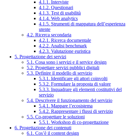
4.1.1. Interviste
4.1.2. Questionari
4.1.3. Test di usabilità
4.1.4. Web analytics
4.1.5. Strumenti di mappatura dell’esperienza
utente
4.2. Ricerca secondaria
4.2.1. Ricerca documentale
4.2.2. Analisi benchmark
4.2.3. Valutazione euristica
5. Progettazione dei servizi
5.1. Cosa sono i servizi e il service design
5.2. Progettare servizi pubblici digitali
5.3. Definire il modello di servizio
5.3.1. Identificare gli attori coinvolti
5.3.2. Formulare la proposta di valore
5.3.3. Inquadrare gli elementi costitutivi del
servizio
5.4. Descrivere il funzionamento del servizio
5.4.1. Mappare l’ecosistema
5.4.2. Rappresentare i flussi di servizio
5.5. Co-progettare le soluzioni
5.5.1. Workshop di co-progettazione
6. Progettazione dei contenuti
6.1. Cos’è il content design