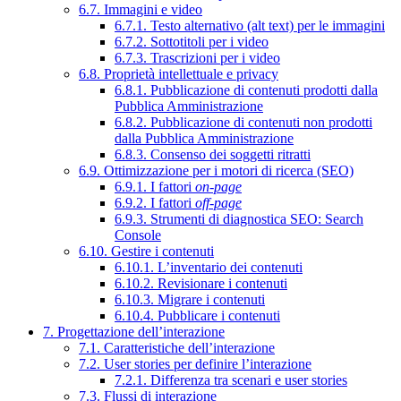
6.7. Immagini e video
6.7.1. Testo alternativo (alt text) per le immagini
6.7.2. Sottotitoli per i video
6.7.3. Trascrizioni per i video
6.8. Proprietà intellettuale e privacy
6.8.1. Pubblicazione di contenuti prodotti dalla
Pubblica Amministrazione
6.8.2. Pubblicazione di contenuti non prodotti
dalla Pubblica Amministrazione
6.8.3. Consenso dei soggetti ritratti
6.9. Ottimizzazione per i motori di ricerca (SEO)
6.9.1. I fattori
on-page
6.9.2. I fattori
off-page
6.9.3. Strumenti di diagnostica SEO: Search
Console
6.10. Gestire i contenuti
6.10.1. L’inventario dei contenuti
6.10.2. Revisionare i contenuti
6.10.3. Migrare i contenuti
6.10.4. Pubblicare i contenuti
7. Progettazione dell’interazione
7.1. Caratteristiche dell’interazione
7.2. User stories per definire l’interazione
7.2.1. Differenza tra scenari e user stories
7.3. Flussi di interazione