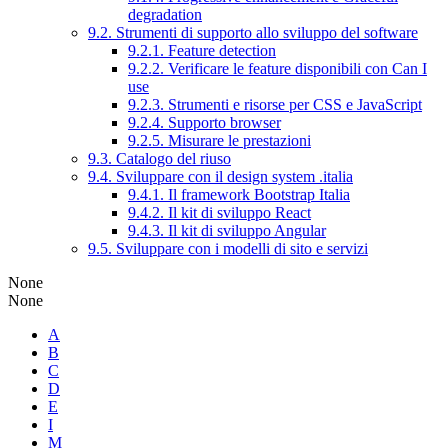
degradation
9.2. Strumenti di supporto allo sviluppo del software
9.2.1. Feature detection
9.2.2. Verificare le feature disponibili con Can I
use
9.2.3. Strumenti e risorse per CSS e JavaScript
9.2.4. Supporto browser
9.2.5. Misurare le prestazioni
9.3. Catalogo del riuso
9.4. Sviluppare con il design system .italia
9.4.1. Il framework Bootstrap Italia
9.4.2. Il kit di sviluppo React
9.4.3. Il kit di sviluppo Angular
9.5. Sviluppare con i modelli di sito e servizi
None
None
A
B
C
D
E
I
M