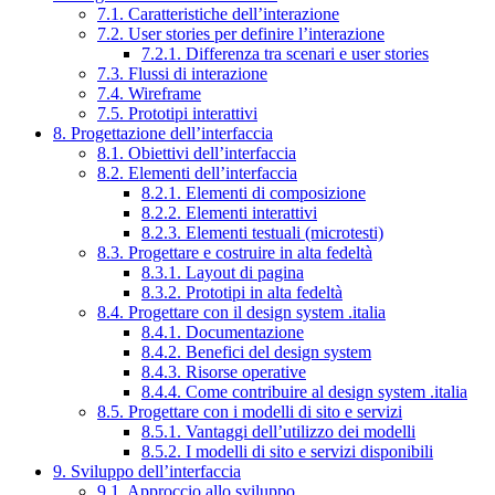
7.1. Caratteristiche dell’interazione
7.2. User stories per definire l’interazione
7.2.1. Differenza tra scenari e user stories
7.3. Flussi di interazione
7.4. Wireframe
7.5. Prototipi interattivi
8. Progettazione dell’interfaccia
8.1. Obiettivi dell’interfaccia
8.2. Elementi dell’interfaccia
8.2.1. Elementi di composizione
8.2.2. Elementi interattivi
8.2.3. Elementi testuali (microtesti)
8.3. Progettare e costruire in alta fedeltà
8.3.1. Layout di pagina
8.3.2. Prototipi in alta fedeltà
8.4. Progettare con il design system .italia
8.4.1. Documentazione
8.4.2. Benefici del design system
8.4.3. Risorse operative
8.4.4. Come contribuire al design system .italia
8.5. Progettare con i modelli di sito e servizi
8.5.1. Vantaggi dell’utilizzo dei modelli
8.5.2. I modelli di sito e servizi disponibili
9. Sviluppo dell’interfaccia
9.1. Approccio allo sviluppo