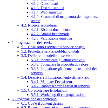
4.1.2. Questionari
4.1.3. Test di usabilità
4.1.4. Web analytics
4.1.5. Strumenti di mappatura dell’esperienza
utente
4.2. Ricerca secondaria
4.2.1. Ricerca documentale
4.2.2. Analisi benchmark
4.2.3. Valutazione euristica
5. Progettazione dei servizi
5.1. Cosa sono i servizi e il service design
5.2. Progettare servizi pubblici digitali
5.3. Definire il modello di servizio
5.3.1. Identificare gli attori coinvolti
5.3.2. Formulare la proposta di valore
5.3.3. Inquadrare gli elementi costitutivi del
servizio
5.4. Descrivere il funzionamento del servizio
5.4.1. Mappare l’ecosistema
5.4.2. Rappresentare i flussi di servizio
5.5. Co-progettare le soluzioni
5.5.1. Workshop di co-progettazione
6. Progettazione dei contenuti
6.1. Cos’è il content design
6.2. Ricerca utente sui contenuti e il linguaggio