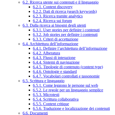
6.2. Ricerca utente sui contenuti e il linguaggio
6.2.1. Content discovery
6.2.2. Dati di ricerca (search keywords)
6.2.3. Ricerca tramite analytics
6.2.4. Ricerca sui forum
6.3. Dalla ricerca ai bisogni degli utenti
6.3.1. User stories per definire i contenuti
6.3.2. Job stories per definire i contenuti
6.3.3. Criteri di accettazione
6.4. Architettura dell’informazione
6.4.1. Definire l’architettura dell’informazione
6.4.2. Alberatura
6.4.3. Flussi di interazione
6.4.4. Sistemi di navigazione
6.4.5. Tipologie di contenuto (content type)
6.4.6. Ontologie e standard
6.4.7. Vocabolari controllati e tassonomie
6.5. Scrittura e linguaggio
6.5.1. Come leggono le persone sul web
6.5.2. Le regole per un linguaggio semplice
6.5.3. Microtesti
6.5.4. Scrittura collaborativa
6.5.5. Content critique
6.5.6. Traduzione e localizzazione dei contenuti
6.6. Documenti