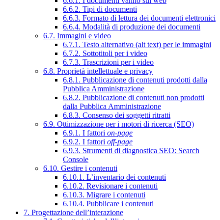
6.6.1. I documenti vanno sul web
6.6.2. Tipi di documenti
6.6.3. Formato di lettura dei documenti elettronici
6.6.4. Modalità di produzione dei documenti
6.7. Immagini e video
6.7.1. Testo alternativo (alt text) per le immagini
6.7.2. Sottotitoli per i video
6.7.3. Trascrizioni per i video
6.8. Proprietà intellettuale e privacy
6.8.1. Pubblicazione di contenuti prodotti dalla
Pubblica Amministrazione
6.8.2. Pubblicazione di contenuti non prodotti
dalla Pubblica Amministrazione
6.8.3. Consenso dei soggetti ritratti
6.9. Ottimizzazione per i motori di ricerca (SEO)
6.9.1. I fattori
on-page
6.9.2. I fattori
off-page
6.9.3. Strumenti di diagnostica SEO: Search
Console
6.10. Gestire i contenuti
6.10.1. L’inventario dei contenuti
6.10.2. Revisionare i contenuti
6.10.3. Migrare i contenuti
6.10.4. Pubblicare i contenuti
7. Progettazione dell’interazione