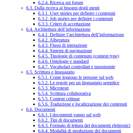
6.2.4. Ricerca sui forum
6.3. Dalla ricerca ai bisogni degli utenti
6.3.1. User stories per definire i contenuti
6.3.2. Job stories per definire i contenuti
6.3.3. Criteri di accettazione
6.4. Architettura dell’informazione
6.4.1. Definire l’architettura dell’informazione
6.4.2. Alberatura
6.4.3. Flussi di interazione
6.4.4. Sistemi di navigazione
6.4.5. Tipologie di contenuto (content type)
6.4.6. Ontologie e standard
6.4.7. Vocabolari controllati e tassonomie
6.5. Scrittura e linguaggio
6.5.1. Come leggono le persone sul web
6.5.2. Le regole per un linguaggio semplice
6.5.3. Microtesti
6.5.4. Scrittura collaborativa
6.5.5. Content critique
6.5.6. Traduzione e localizzazione dei contenuti
6.6. Documenti
6.6.1. I documenti vanno sul web
6.6.2. Tipi di documenti
6.6.3. Formato di lettura dei documenti elettronici
6.6.4. Modalità di produzione dei documenti