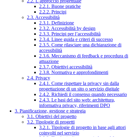
2.2. L’approccio progettuale
2.2.1. Buone pratiche
2.2.2. Principi
2.3. Accessibilità
2.3.1. Definizione
2.3.2. Accessibilità by design
2.3.3. Principi per l’accessibilità
2.3.4. Linee guida e criteri di successo
2.3.5. Come rilasciare una dichiarazione di
accessibilità
2.3.6. Meccanismo di feedback e procedura di
attuazione
2.3.7. Obiettivi accessibilità
2.3.8. Normativa e approfondimenti
2.4. Privacy
2.4.1. Come rispettare la privacy sin dalla
progettazione di un sito o servizio digitale
2.4.2. Richiedi il consenso quando necessario
2.4.3. Le basi del sito web: architettura,
informativa privacy, riferimenti DPO
3. Pianificazione, gestione e strategia
3.1. Obiettivi del progetto
3.2. Tipologie di progetti
3.2.1. Tipologie di progetto in base agli attori
coinvolti nel servizio