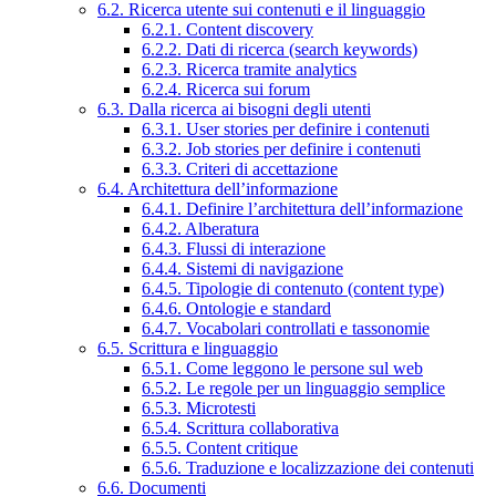
6.2. Ricerca utente sui contenuti e il linguaggio
6.2.1. Content discovery
6.2.2. Dati di ricerca (search keywords)
6.2.3. Ricerca tramite analytics
6.2.4. Ricerca sui forum
6.3. Dalla ricerca ai bisogni degli utenti
6.3.1. User stories per definire i contenuti
6.3.2. Job stories per definire i contenuti
6.3.3. Criteri di accettazione
6.4. Architettura dell’informazione
6.4.1. Definire l’architettura dell’informazione
6.4.2. Alberatura
6.4.3. Flussi di interazione
6.4.4. Sistemi di navigazione
6.4.5. Tipologie di contenuto (content type)
6.4.6. Ontologie e standard
6.4.7. Vocabolari controllati e tassonomie
6.5. Scrittura e linguaggio
6.5.1. Come leggono le persone sul web
6.5.2. Le regole per un linguaggio semplice
6.5.3. Microtesti
6.5.4. Scrittura collaborativa
6.5.5. Content critique
6.5.6. Traduzione e localizzazione dei contenuti
6.6. Documenti