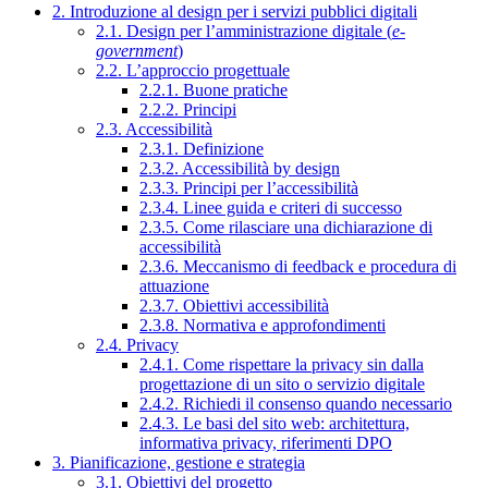
2. Introduzione al design per i servizi pubblici digitali
2.1. Design per l’amministrazione digitale (
e-
government
)
2.2. L’approccio progettuale
2.2.1. Buone pratiche
2.2.2. Principi
2.3. Accessibilità
2.3.1. Definizione
2.3.2. Accessibilità by design
2.3.3. Principi per l’accessibilità
2.3.4. Linee guida e criteri di successo
2.3.5. Come rilasciare una dichiarazione di
accessibilità
2.3.6. Meccanismo di feedback e procedura di
attuazione
2.3.7. Obiettivi accessibilità
2.3.8. Normativa e approfondimenti
2.4. Privacy
2.4.1. Come rispettare la privacy sin dalla
progettazione di un sito o servizio digitale
2.4.2. Richiedi il consenso quando necessario
2.4.3. Le basi del sito web: architettura,
informativa privacy, riferimenti DPO
3. Pianificazione, gestione e strategia
3.1. Obiettivi del progetto