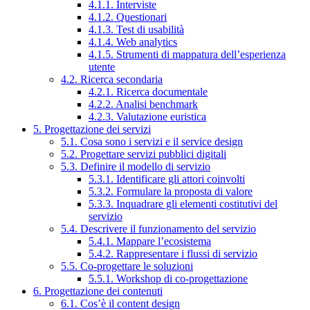
4.1.1. Interviste
4.1.2. Questionari
4.1.3. Test di usabilità
4.1.4. Web analytics
4.1.5. Strumenti di mappatura dell’esperienza
utente
4.2. Ricerca secondaria
4.2.1. Ricerca documentale
4.2.2. Analisi benchmark
4.2.3. Valutazione euristica
5. Progettazione dei servizi
5.1. Cosa sono i servizi e il service design
5.2. Progettare servizi pubblici digitali
5.3. Definire il modello di servizio
5.3.1. Identificare gli attori coinvolti
5.3.2. Formulare la proposta di valore
5.3.3. Inquadrare gli elementi costitutivi del
servizio
5.4. Descrivere il funzionamento del servizio
5.4.1. Mappare l’ecosistema
5.4.2. Rappresentare i flussi di servizio
5.5. Co-progettare le soluzioni
5.5.1. Workshop di co-progettazione
6. Progettazione dei contenuti
6.1. Cos’è il content design