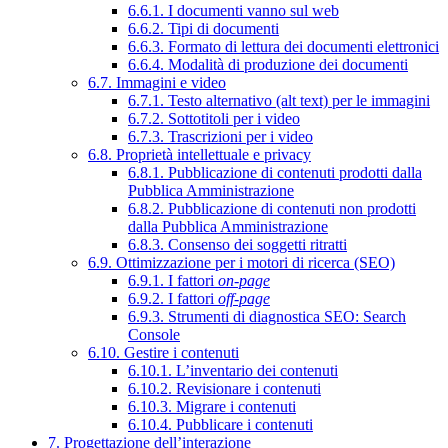
6.6.1. I documenti vanno sul web
6.6.2. Tipi di documenti
6.6.3. Formato di lettura dei documenti elettronici
6.6.4. Modalità di produzione dei documenti
6.7. Immagini e video
6.7.1. Testo alternativo (alt text) per le immagini
6.7.2. Sottotitoli per i video
6.7.3. Trascrizioni per i video
6.8. Proprietà intellettuale e privacy
6.8.1. Pubblicazione di contenuti prodotti dalla
Pubblica Amministrazione
6.8.2. Pubblicazione di contenuti non prodotti
dalla Pubblica Amministrazione
6.8.3. Consenso dei soggetti ritratti
6.9. Ottimizzazione per i motori di ricerca (SEO)
6.9.1. I fattori
on-page
6.9.2. I fattori
off-page
6.9.3. Strumenti di diagnostica SEO: Search
Console
6.10. Gestire i contenuti
6.10.1. L’inventario dei contenuti
6.10.2. Revisionare i contenuti
6.10.3. Migrare i contenuti
6.10.4. Pubblicare i contenuti
7. Progettazione dell’interazione