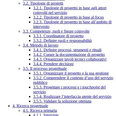
3.2. Tipologie di progetti
3.2.1. Tipologie di progetto in base agli attori
coinvolti nel servizio
3.2.2. Tipologie di progetto in base al focus
3.2.3. Tipologie di progetto in base all’ambito di
intervento
3.3. Competenze, ruoli e figure coinvolte
3.3.1. Coordinatore di progetto
3.3.2. Definire ruoli e responsabilità
3.4. Metodo di lavoro
3.4.1. Definire processi, strumenti e rituali
3.4.2. Curare la documentazione di progetto
3.4.3. Organizzare tavoli tecnici collaborativi
3.4.4. Prendere decisioni
3.5. Il processo progettuale
3.5.1. Organizzare il progetto e la sua gestione
3.5.2. Comprendere il contesto d’uso del servizio
pubblico
3.5.3. Progettare i processi e i
touchpoint
del
servizio
3.5.4. Realizzare l’interfaccia utente del servizio
3.5.5. Validare la soluzione ottenuta
4. Ricerca progettuale
4.1. Ricerca primaria
4.1.1. Interviste