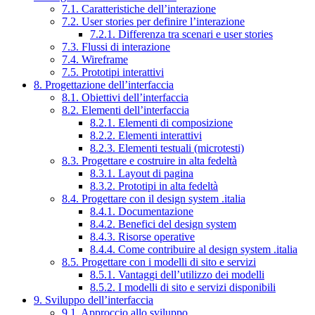
7.1. Caratteristiche dell’interazione
7.2. User stories per definire l’interazione
7.2.1. Differenza tra scenari e user stories
7.3. Flussi di interazione
7.4. Wireframe
7.5. Prototipi interattivi
8. Progettazione dell’interfaccia
8.1. Obiettivi dell’interfaccia
8.2. Elementi dell’interfaccia
8.2.1. Elementi di composizione
8.2.2. Elementi interattivi
8.2.3. Elementi testuali (microtesti)
8.3. Progettare e costruire in alta fedeltà
8.3.1. Layout di pagina
8.3.2. Prototipi in alta fedeltà
8.4. Progettare con il design system .italia
8.4.1. Documentazione
8.4.2. Benefici del design system
8.4.3. Risorse operative
8.4.4. Come contribuire al design system .italia
8.5. Progettare con i modelli di sito e servizi
8.5.1. Vantaggi dell’utilizzo dei modelli
8.5.2. I modelli di sito e servizi disponibili
9. Sviluppo dell’interfaccia
9.1. Approccio allo sviluppo