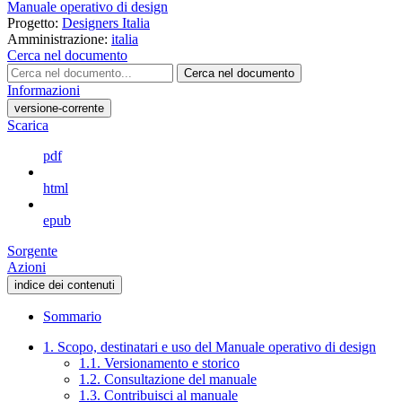
Manuale operativo di design
Progetto:
Designers Italia
Amministrazione:
italia
Cerca nel documento
Cerca nel documento
Informazioni
versione-corrente
Scarica
pdf
html
epub
Sorgente
Azioni
indice dei contenuti
Sommario
1. Scopo, destinatari e uso del Manuale operativo di design
1.1. Versionamento e storico
1.2. Consultazione del manuale
1.3. Contribuisci al manuale