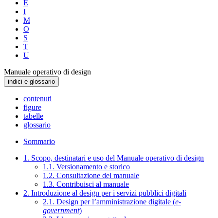
E
I
M
O
S
T
U
Manuale operativo di design
indici e glossario
contenuti
figure
tabelle
glossario
Sommario
1. Scopo, destinatari e uso del Manuale operativo di design
1.1. Versionamento e storico
1.2. Consultazione del manuale
1.3. Contribuisci al manuale
2. Introduzione al design per i servizi pubblici digitali
2.1. Design per l’amministrazione digitale (
e-
government
)