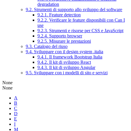
degradation
9.2. Strumenti di supporto allo sviluppo del software
9.2.1. Feature detection
9.2.2. Verificare le feature disponibili con Can I
use
9.2.3. Strumenti e risorse per CSS e JavaScript
9.2.4. Supporto browser
9.2.5. Misurare le prestazioni
9.3. Catalogo del riuso
9.4. Sviluppare con il design system .italia
9.4.1. Il framework Bootstrap Italia
9.4.2. Il kit di sviluppo React
9.4.3. Il kit di sviluppo Angular
9.5. Sviluppare con i modelli di sito e servizi
None
None
A
B
C
D
E
I
M