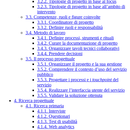
3.2.2. Tipologie di progetto in base al focus
3.2.3. Tipologie di progetto in base all’ambito di
intervento
3.3. Competenze, ruoli e figure coinvolte
3.3.1. Coordinatore di progetto
3.3.2. Definire ruoli e responsabilità
3.4. Metodo di lavoro
3.4.1. Definire processi, strumenti e rituali
3.4.2. Curare la documentazione di progetto
3.4.3. Organizzare tavoli tecnici collaborativi
3.4.4. Prendere decisioni
3.5. Il processo progettuale
3.5.1. Organizzare il progetto e la sua gestione
3.5.2. Comprendere il contesto d’uso del servizio
pubblico
3.5.3. Progettare i processi e i
touchpoint
del
servizio
3.5.4. Realizzare l’interfaccia utente del servizio
3.5.5. Validare la soluzione ottenuta
4. Ricerca progettuale
4.1. Ricerca primaria
4.1.1. Interviste
4.1.2. Questionari
4.1.3. Test di usabilità
4.1.4. Web analytics