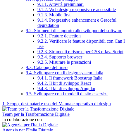
9.1.1. Attività preliminari
9.1.2. Web design responsivo e accessibile
9.1.3. Mobile first
9.1.4. Progressive enhancement e Graceful
degradation
9.2. Strumenti di supporto allo sviluppo del software
9.2.1. Feature detection
9.2.2. Verificare le feature disponibili con Can I
use
9.2.3. Strumenti e risorse per CSS e JavaScript
9.2.4. Supporto browser
9.2.5. Misurare le prestazioni
9.3. Catalogo del riuso
9.4. Sviluppare con il design system .italia
9.4.1. Il framework Bootstrap Italia
9.4.2. Il kit di sviluppo React
9.4.3. Il kit di sviluppo Angular
9.5. Sviluppare con i modelli di sito e servizi
1. Scopo, destinatari e uso del Manuale operativo di design
Team per la Trasformazione Digitale
in collaborazione con
Agenzia per l'Italia Digitale