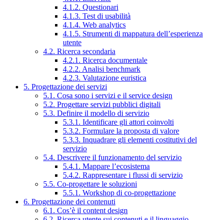
4.1.2. Questionari
4.1.3. Test di usabilità
4.1.4. Web analytics
4.1.5. Strumenti di mappatura dell’esperienza
utente
4.2. Ricerca secondaria
4.2.1. Ricerca documentale
4.2.2. Analisi benchmark
4.2.3. Valutazione euristica
5. Progettazione dei servizi
5.1. Cosa sono i servizi e il service design
5.2. Progettare servizi pubblici digitali
5.3. Definire il modello di servizio
5.3.1. Identificare gli attori coinvolti
5.3.2. Formulare la proposta di valore
5.3.3. Inquadrare gli elementi costitutivi del
servizio
5.4. Descrivere il funzionamento del servizio
5.4.1. Mappare l’ecosistema
5.4.2. Rappresentare i flussi di servizio
5.5. Co-progettare le soluzioni
5.5.1. Workshop di co-progettazione
6. Progettazione dei contenuti
6.1. Cos’è il content design
6.2. Ricerca utente sui contenuti e il linguaggio