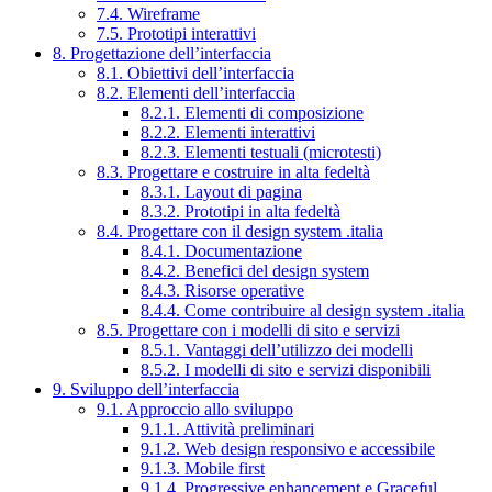
7.4. Wireframe
7.5. Prototipi interattivi
8. Progettazione dell’interfaccia
8.1. Obiettivi dell’interfaccia
8.2. Elementi dell’interfaccia
8.2.1. Elementi di composizione
8.2.2. Elementi interattivi
8.2.3. Elementi testuali (microtesti)
8.3. Progettare e costruire in alta fedeltà
8.3.1. Layout di pagina
8.3.2. Prototipi in alta fedeltà
8.4. Progettare con il design system .italia
8.4.1. Documentazione
8.4.2. Benefici del design system
8.4.3. Risorse operative
8.4.4. Come contribuire al design system .italia
8.5. Progettare con i modelli di sito e servizi
8.5.1. Vantaggi dell’utilizzo dei modelli
8.5.2. I modelli di sito e servizi disponibili
9. Sviluppo dell’interfaccia
9.1. Approccio allo sviluppo
9.1.1. Attività preliminari
9.1.2. Web design responsivo e accessibile
9.1.3. Mobile first
9.1.4. Progressive enhancement e Graceful