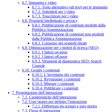
6.7. Immagini e video
6.7.1. Testo alternativo (alt text) per le immagini
6.7.2. Sottotitoli per i video
6.7.3. Trascrizioni per i video
6.8. Proprietà intellettuale e privacy
6.8.1. Pubblicazione di contenuti prodotti dalla
Pubblica Amministrazione
6.8.2. Pubblicazione di contenuti non prodotti
dalla Pubblica Amministrazione
6.8.3. Consenso dei soggetti ritratti
6.9. Ottimizzazione per i motori di ricerca (SEO)
6.9.1. I fattori
on-page
6.9.2. I fattori
off-page
6.9.3. Strumenti di diagnostica SEO: Search
Console
6.10. Gestire i contenuti
6.10.1. L’inventario dei contenuti
6.10.2. Revisionare i contenuti
6.10.3. Migrare i contenuti
6.10.4. Pubblicare i contenuti
7. Progettazione dell’interazione
7.1. Caratteristiche dell’interazione
7.2. User stories per definire l’interazione
7.2.1. Differenza tra scenari e user stories
7.3. Flussi di interazione