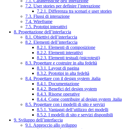
7.1. Caratteristiche dell’interazione
7.2. User stories per definire l’interazione
7.2.1. Differenza tra scenari e user stories
7.3. Flussi di interazione
7.4. Wireframe
7.5. Prototipi interattivi
8. Progettazione dell’interfaccia
8.1. Obiettivi dell’interfaccia
8.2. Elementi dell’interfaccia
8.2.1. Elementi di composizione
8.2.2. Elementi interattivi
8.2.3. Elementi testuali (microtesti)
8.3. Progettare e costruire in alta fedeltà
8.3.1. Layout di pagina
8.3.2. Prototipi in alta fedeltà
8.4. Progettare con il design system .italia
8.4.1. Documentazione
8.4.2. Benefici del design system
8.4.3. Risorse operative
8.4.4. Come contribuire al design system .italia
8.5. Progettare con i modelli di sito e servizi
8.5.1. Vantaggi dell’utilizzo dei modelli
8.5.2. I modelli di sito e servizi disponibili
9. Sviluppo dell’interfaccia
9.1. Approccio allo sviluppo