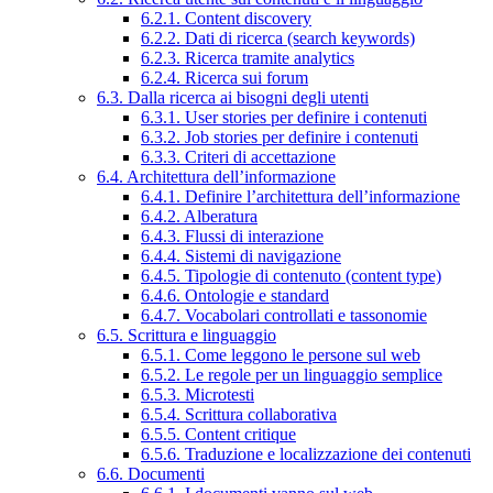
6.2.1. Content discovery
6.2.2. Dati di ricerca (search keywords)
6.2.3. Ricerca tramite analytics
6.2.4. Ricerca sui forum
6.3. Dalla ricerca ai bisogni degli utenti
6.3.1. User stories per definire i contenuti
6.3.2. Job stories per definire i contenuti
6.3.3. Criteri di accettazione
6.4. Architettura dell’informazione
6.4.1. Definire l’architettura dell’informazione
6.4.2. Alberatura
6.4.3. Flussi di interazione
6.4.4. Sistemi di navigazione
6.4.5. Tipologie di contenuto (content type)
6.4.6. Ontologie e standard
6.4.7. Vocabolari controllati e tassonomie
6.5. Scrittura e linguaggio
6.5.1. Come leggono le persone sul web
6.5.2. Le regole per un linguaggio semplice
6.5.3. Microtesti
6.5.4. Scrittura collaborativa
6.5.5. Content critique
6.5.6. Traduzione e localizzazione dei contenuti
6.6. Documenti