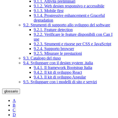
9.1.1. Attività preliminari
9.1.2. Web design responsivo e accessibile
9.1.3. Mobile first
9.1.4. Progressive enhancement e Graceful
degradation
9.2. Strumenti di supporto allo sviluppo del software
9.2.1. Feature detection
9.2.2. Verificare le feature disponibili con Can I
use
9.2.3. Strumenti e risorse per CSS e JavaScript
9.2.4. Supporto browser
9.2.5. Misurare le prestazioni
9.3. Catalogo del riuso
9.4. Sviluppare con il design system .italia
9.4.1. Il framework Bootstrap Italia
9.4.2. Il kit di sviluppo React
9.4.3. Il kit di sviluppo Angular
9.5. Sviluppare con i modelli di sito e servizi
glossario
A
B
C
D