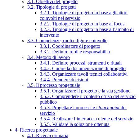
3.1. Obiettivi del progetto
3.2. Tipologie di progetti
3.2.1. Tipologie di progetto in base agli attori
coinvolti nel servizio
3.2.2. Tipologie di progetto in base al focus
3.2.3. Tipologie di progetto in base all’ambito di
intervento
3.3. Competenze, ruoli e figure coinvolte
3.3.1. Coordinatore di progetto
3.3.2. Definire ruoli e responsabilità
3.4. Metodo di lavoro
3.4.1. Definire processi, strumenti e rituali
3.4.2. Curare la documentazione di progetto
3.4.3. Organizzare tavoli tecnici collaborativi
3.4.4. Prendere decisioni
3.5. Il processo progettuale
3.5.1. Organizzare il progetto e la sua gestione
3.5.2. Comprendere il contesto d’uso del servizio
pubblico
3.5.3. Progettare i processi e i
touchpoint
del
servizio
3.5.4. Realizzare l’interfaccia utente del servizio
3.5.5. Validare la soluzione ottenuta
4. Ricerca progettuale
4.1. Ricerca primaria