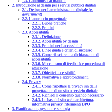
1.3. Contribuisci al manuale
2. Introduzione al design per i servizi pubblici digitali
2.1. Design per l’amministrazione digitale (
e-
government
)
2.2. L’approccio progettuale
2.2.1. Buone pratiche
2.2.2. Principi
2.3. Accessibilità
2.3.1. Definizione
2.3.2. Accessibilità by design
2.3.3. Principi per l’accessibilità
2.3.4. Linee guida e criteri di successo
2.3.5. Come rilasciare una dichiarazione di
accessibilità
2.3.6. Meccanismo di feedback e procedura di
attuazione
2.3.7. Obiettivi accessibilità
2.3.8. Normativa e approfondimenti
2.4. Privacy
2.4.1. Come rispettare la privacy sin dalla
progettazione di un sito o servizio digitale
2.4.2. Richiedi il consenso quando necessario
2.4.3. Le basi del sito web: architettura,
informativa privacy, riferimenti DPO
3. Pianificazione, gestione e strategia