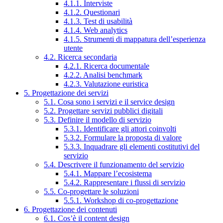
4.1.1. Interviste
4.1.2. Questionari
4.1.3. Test di usabilità
4.1.4. Web analytics
4.1.5. Strumenti di mappatura dell’esperienza
utente
4.2. Ricerca secondaria
4.2.1. Ricerca documentale
4.2.2. Analisi benchmark
4.2.3. Valutazione euristica
5. Progettazione dei servizi
5.1. Cosa sono i servizi e il service design
5.2. Progettare servizi pubblici digitali
5.3. Definire il modello di servizio
5.3.1. Identificare gli attori coinvolti
5.3.2. Formulare la proposta di valore
5.3.3. Inquadrare gli elementi costitutivi del
servizio
5.4. Descrivere il funzionamento del servizio
5.4.1. Mappare l’ecosistema
5.4.2. Rappresentare i flussi di servizio
5.5. Co-progettare le soluzioni
5.5.1. Workshop di co-progettazione
6. Progettazione dei contenuti
6.1. Cos’è il content design