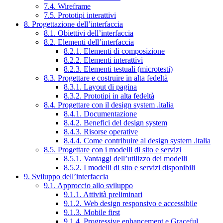
7.4. Wireframe
7.5. Prototipi interattivi
8. Progettazione dell’interfaccia
8.1. Obiettivi dell’interfaccia
8.2. Elementi dell’interfaccia
8.2.1. Elementi di composizione
8.2.2. Elementi interattivi
8.2.3. Elementi testuali (microtesti)
8.3. Progettare e costruire in alta fedeltà
8.3.1. Layout di pagina
8.3.2. Prototipi in alta fedeltà
8.4. Progettare con il design system .italia
8.4.1. Documentazione
8.4.2. Benefici del design system
8.4.3. Risorse operative
8.4.4. Come contribuire al design system .italia
8.5. Progettare con i modelli di sito e servizi
8.5.1. Vantaggi dell’utilizzo dei modelli
8.5.2. I modelli di sito e servizi disponibili
9. Sviluppo dell’interfaccia
9.1. Approccio allo sviluppo
9.1.1. Attività preliminari
9.1.2. Web design responsivo e accessibile
9.1.3. Mobile first
9.1.4. Progressive enhancement e Graceful