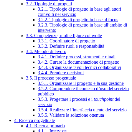
3.2. Tipologie di progetti
3.2.1. Tipologie di progetto in base agli attori
coinvolti nel servizio
3.2.2. Tipologie di progetto in base al focus
3.2.3. Tipologie di progetto in base all’ambito di
intervento
3.3. Competenze, ruoli e figure coinvolte
3.3.1. Coordinatore di progetto
3.3.2. Definire ruoli e responsabilità
3.4. Metodo di lavoro
3.4.1. Definire processi, strumenti e rituali
3.4.2. Curare la documentazione di progetto
3.4.3. Organizzare tavoli tecnici collaborativi
3.4.4. Prendere decisioni
3.5. Il processo progettuale
3.5.1. Organizzare il progetto e la sua gestione
3.5.2. Comprendere il contesto d’uso del servizio
pubblico
3.5.3. Progettare i processi e i
touchpoint
del
servizio
3.5.4. Realizzare l’interfaccia utente del servizio
3.5.5. Validare la soluzione ottenuta
4. Ricerca progettuale
4.1. Ricerca primaria
4.1.1. Interviste