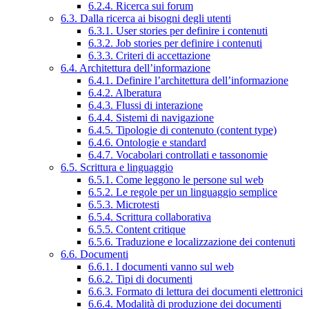
6.2.4. Ricerca sui forum
6.3. Dalla ricerca ai bisogni degli utenti
6.3.1. User stories per definire i contenuti
6.3.2. Job stories per definire i contenuti
6.3.3. Criteri di accettazione
6.4. Architettura dell’informazione
6.4.1. Definire l’architettura dell’informazione
6.4.2. Alberatura
6.4.3. Flussi di interazione
6.4.4. Sistemi di navigazione
6.4.5. Tipologie di contenuto (content type)
6.4.6. Ontologie e standard
6.4.7. Vocabolari controllati e tassonomie
6.5. Scrittura e linguaggio
6.5.1. Come leggono le persone sul web
6.5.2. Le regole per un linguaggio semplice
6.5.3. Microtesti
6.5.4. Scrittura collaborativa
6.5.5. Content critique
6.5.6. Traduzione e localizzazione dei contenuti
6.6. Documenti
6.6.1. I documenti vanno sul web
6.6.2. Tipi di documenti
6.6.3. Formato di lettura dei documenti elettronici
6.6.4. Modalità di produzione dei documenti