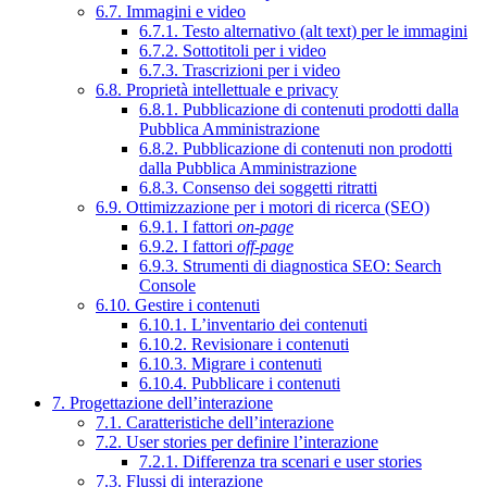
6.7. Immagini e video
6.7.1. Testo alternativo (alt text) per le immagini
6.7.2. Sottotitoli per i video
6.7.3. Trascrizioni per i video
6.8. Proprietà intellettuale e privacy
6.8.1. Pubblicazione di contenuti prodotti dalla
Pubblica Amministrazione
6.8.2. Pubblicazione di contenuti non prodotti
dalla Pubblica Amministrazione
6.8.3. Consenso dei soggetti ritratti
6.9. Ottimizzazione per i motori di ricerca (SEO)
6.9.1. I fattori
on-page
6.9.2. I fattori
off-page
6.9.3. Strumenti di diagnostica SEO: Search
Console
6.10. Gestire i contenuti
6.10.1. L’inventario dei contenuti
6.10.2. Revisionare i contenuti
6.10.3. Migrare i contenuti
6.10.4. Pubblicare i contenuti
7. Progettazione dell’interazione
7.1. Caratteristiche dell’interazione
7.2. User stories per definire l’interazione
7.2.1. Differenza tra scenari e user stories
7.3. Flussi di interazione