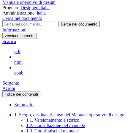
Manuale operativo di design
Progetto:
Designers Italia
Amministrazione:
italia
Cerca nel documento
Cerca nel documento
Informazioni
versione-corrente
Scarica
pdf
html
epub
Sorgente
Azioni
indice dei contenuti
Sommario
1. Scopo, destinatari e uso del Manuale operativo di design
1.1. Versionamento e storico
1.2. Consultazione del manuale
1.3. Contribuisci al manuale