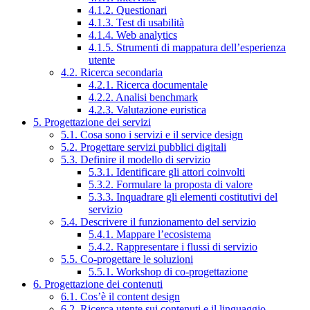
4.1.2. Questionari
4.1.3. Test di usabilità
4.1.4. Web analytics
4.1.5. Strumenti di mappatura dell’esperienza
utente
4.2. Ricerca secondaria
4.2.1. Ricerca documentale
4.2.2. Analisi benchmark
4.2.3. Valutazione euristica
5. Progettazione dei servizi
5.1. Cosa sono i servizi e il service design
5.2. Progettare servizi pubblici digitali
5.3. Definire il modello di servizio
5.3.1. Identificare gli attori coinvolti
5.3.2. Formulare la proposta di valore
5.3.3. Inquadrare gli elementi costitutivi del
servizio
5.4. Descrivere il funzionamento del servizio
5.4.1. Mappare l’ecosistema
5.4.2. Rappresentare i flussi di servizio
5.5. Co-progettare le soluzioni
5.5.1. Workshop di co-progettazione
6. Progettazione dei contenuti
6.1. Cos’è il content design
6.2. Ricerca utente sui contenuti e il linguaggio