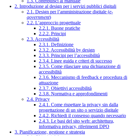
1.3. Contribuisci al manuale
2. Introduzione al design per i servizi pubblici digitali
2.1. Design per l’amministrazione digitale (
e-
government
)
2.2. L’approccio progettuale
2.2.1. Buone pratiche
2.2.2. Principi
2.3. Accessibilità
2.3.1. Definizione
2.3.2. Accessibilità by design
2.3.3. Principi per l’accessibilità
2.3.4. Linee guida e criteri di successo
2.3.5. Come rilasciare una dichiarazione di
accessibilità
2.3.6. Meccanismo di feedback e procedura di
attuazione
2.3.7. Obiettivi accessibilità
2.3.8. Normativa e approfondimenti
2.4. Privacy
2.4.1. Come rispettare la privacy sin dalla
progettazione di un sito o servizio digitale
2.4.2. Richiedi il consenso quando necessario
2.4.3. Le basi del sito web: architettura,
informativa privacy, riferimenti DPO
3. Pianificazione, gestione e strategia