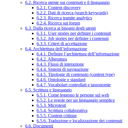
6.2. Ricerca utente sui contenuti e il linguaggio
6.2.1. Content discovery
6.2.2. Dati di ricerca (search keywords)
6.2.3. Ricerca tramite analytics
6.2.4. Ricerca sui forum
6.3. Dalla ricerca ai bisogni degli utenti
6.3.1. User stories per definire i contenuti
6.3.2. Job stories per definire i contenuti
6.3.3. Criteri di accettazione
6.4. Architettura dell’informazione
6.4.1. Definire l’architettura dell’informazione
6.4.2. Alberatura
6.4.3. Flussi di interazione
6.4.4. Sistemi di navigazione
6.4.5. Tipologie di contenuto (content type)
6.4.6. Ontologie e standard
6.4.7. Vocabolari controllati e tassonomie
6.5. Scrittura e linguaggio
6.5.1. Come leggono le persone sul web
6.5.2. Le regole per un linguaggio semplice
6.5.3. Microtesti
6.5.4. Scrittura collaborativa
6.5.5. Content critique
6.5.6. Traduzione e localizzazione dei contenuti
6.6. Documenti