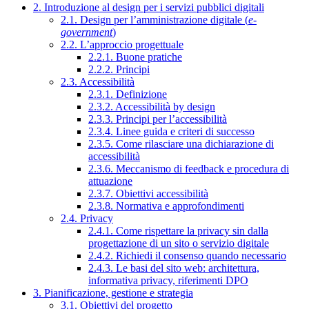
2. Introduzione al design per i servizi pubblici digitali
2.1. Design per l’amministrazione digitale (
e-
government
)
2.2. L’approccio progettuale
2.2.1. Buone pratiche
2.2.2. Principi
2.3. Accessibilità
2.3.1. Definizione
2.3.2. Accessibilità by design
2.3.3. Principi per l’accessibilità
2.3.4. Linee guida e criteri di successo
2.3.5. Come rilasciare una dichiarazione di
accessibilità
2.3.6. Meccanismo di feedback e procedura di
attuazione
2.3.7. Obiettivi accessibilità
2.3.8. Normativa e approfondimenti
2.4. Privacy
2.4.1. Come rispettare la privacy sin dalla
progettazione di un sito o servizio digitale
2.4.2. Richiedi il consenso quando necessario
2.4.3. Le basi del sito web: architettura,
informativa privacy, riferimenti DPO
3. Pianificazione, gestione e strategia
3.1. Obiettivi del progetto