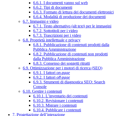
6.6.1. I documenti vanno sul web
6.6.2. Tipi di documenti
6.6.3. Formato di lettura dei documenti elettronici
6.6.4. Modalità di produzione dei documenti
6.7. Immagini e video
6.7.1. Testo alternativo (alt text) per le immagini
6.7.2. Sottotitoli per i video
6.7.3. Trascrizioni per i video
6.8. Proprietà intellettuale e privacy
6.8.1. Pubblicazione di contenuti prodotti dalla
Pubblica Amministrazione
6.8.2. Pubblicazione di contenuti non prodotti
dalla Pubblica Amministrazione
6.8.3. Consenso dei soggetti ritratti
6.9. Ottimizzazione per i motori di ricerca (SEO)
6.9.1. I fattori
on-page
6.9.2. I fattori
off-page
6.9.3. Strumenti di diagnostica SEO: Search
Console
6.10. Gestire i contenuti
6.10.1. L’inventario dei contenuti
6.10.2. Revisionare i contenuti
6.10.3. Migrare i contenuti
6.10.4. Pubblicare i contenuti
7. Progettazione dell’interazione