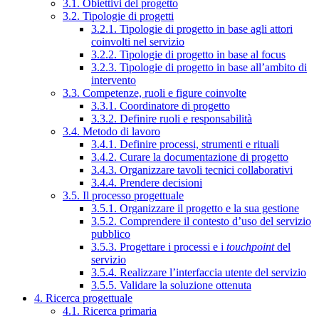
3.1. Obiettivi del progetto
3.2. Tipologie di progetti
3.2.1. Tipologie di progetto in base agli attori
coinvolti nel servizio
3.2.2. Tipologie di progetto in base al focus
3.2.3. Tipologie di progetto in base all’ambito di
intervento
3.3. Competenze, ruoli e figure coinvolte
3.3.1. Coordinatore di progetto
3.3.2. Definire ruoli e responsabilità
3.4. Metodo di lavoro
3.4.1. Definire processi, strumenti e rituali
3.4.2. Curare la documentazione di progetto
3.4.3. Organizzare tavoli tecnici collaborativi
3.4.4. Prendere decisioni
3.5. Il processo progettuale
3.5.1. Organizzare il progetto e la sua gestione
3.5.2. Comprendere il contesto d’uso del servizio
pubblico
3.5.3. Progettare i processi e i
touchpoint
del
servizio
3.5.4. Realizzare l’interfaccia utente del servizio
3.5.5. Validare la soluzione ottenuta
4. Ricerca progettuale
4.1. Ricerca primaria