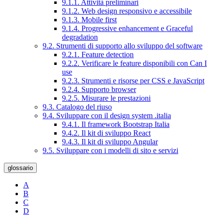
9.1.1. Attività preliminari
9.1.2. Web design responsivo e accessibile
9.1.3. Mobile first
9.1.4. Progressive enhancement e Graceful
degradation
9.2. Strumenti di supporto allo sviluppo del software
9.2.1. Feature detection
9.2.2. Verificare le feature disponibili con Can I
use
9.2.3. Strumenti e risorse per CSS e JavaScript
9.2.4. Supporto browser
9.2.5. Misurare le prestazioni
9.3. Catalogo del riuso
9.4. Sviluppare con il design system .italia
9.4.1. Il framework Bootstrap Italia
9.4.2. Il kit di sviluppo React
9.4.3. Il kit di sviluppo Angular
9.5. Sviluppare con i modelli di sito e servizi
glossario
A
B
C
D