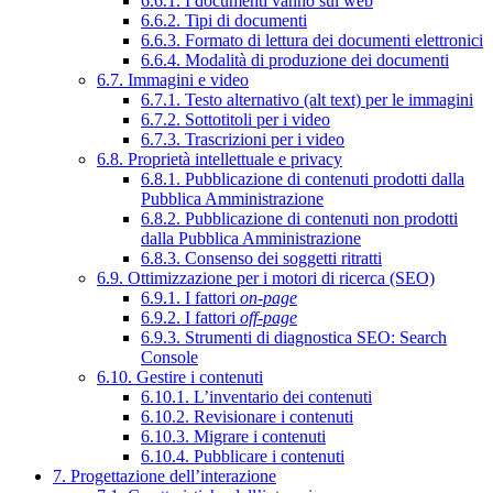
6.6.1. I documenti vanno sul web
6.6.2. Tipi di documenti
6.6.3. Formato di lettura dei documenti elettronici
6.6.4. Modalità di produzione dei documenti
6.7. Immagini e video
6.7.1. Testo alternativo (alt text) per le immagini
6.7.2. Sottotitoli per i video
6.7.3. Trascrizioni per i video
6.8. Proprietà intellettuale e privacy
6.8.1. Pubblicazione di contenuti prodotti dalla
Pubblica Amministrazione
6.8.2. Pubblicazione di contenuti non prodotti
dalla Pubblica Amministrazione
6.8.3. Consenso dei soggetti ritratti
6.9. Ottimizzazione per i motori di ricerca (SEO)
6.9.1. I fattori
on-page
6.9.2. I fattori
off-page
6.9.3. Strumenti di diagnostica SEO: Search
Console
6.10. Gestire i contenuti
6.10.1. L’inventario dei contenuti
6.10.2. Revisionare i contenuti
6.10.3. Migrare i contenuti
6.10.4. Pubblicare i contenuti
7. Progettazione dell’interazione