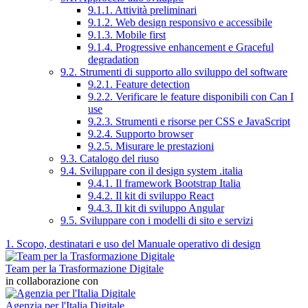
9.1.1. Attività preliminari
9.1.2. Web design responsivo e accessibile
9.1.3. Mobile first
9.1.4. Progressive enhancement e Graceful
degradation
9.2. Strumenti di supporto allo sviluppo del software
9.2.1. Feature detection
9.2.2. Verificare le feature disponibili con Can I
use
9.2.3. Strumenti e risorse per CSS e JavaScript
9.2.4. Supporto browser
9.2.5. Misurare le prestazioni
9.3. Catalogo del riuso
9.4. Sviluppare con il design system .italia
9.4.1. Il framework Bootstrap Italia
9.4.2. Il kit di sviluppo React
9.4.3. Il kit di sviluppo Angular
9.5. Sviluppare con i modelli di sito e servizi
1. Scopo, destinatari e uso del Manuale operativo di design
Team per la Trasformazione Digitale
in collaborazione con
Agenzia per l'Italia Digitale