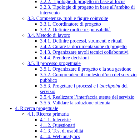
3.2.2. Tipologie di progetto in base al focus
3.2.3. Tipologie di progetto in base all’ambito di
intervento
3.3. Competenze, ruoli e figure coinvolte
3.3.1. Coordinatore di progetto
3.3.2. Definire ruoli e responsabilità
3.4. Metodo di lavoro
3.4.1. Definire processi, strumenti e rituali
3.4.2. Curare la documentazione di progetto
3.4.3. Organizzare tavoli tecnici collaborativi
3.4.4. Prendere decisioni
3.5. Il processo progettuale
3.5.1. Organizzare il progetto e la sua gestione
3.5.2. Comprendere il contesto d’uso del servizio
pubblico
3.5.3. Progettare i processi e i
touchpoint
del
servizio
3.5.4. Realizzare l’interfaccia utente del servizio
3.5.5. Validare la soluzione ottenuta
4. Ricerca progettuale
4.1. Ricerca primaria
4.1.1. Interviste
4.1.2. Questionari
4.1.3. Test di usabilità
4.1.4. Web analytics