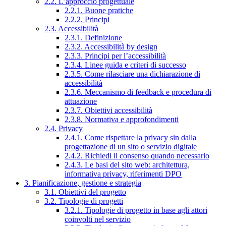
2.2. L’approccio progettuale
2.2.1. Buone pratiche
2.2.2. Principi
2.3. Accessibilità
2.3.1. Definizione
2.3.2. Accessibilità by design
2.3.3. Principi per l’accessibilità
2.3.4. Linee guida e criteri di successo
2.3.5. Come rilasciare una dichiarazione di
accessibilità
2.3.6. Meccanismo di feedback e procedura di
attuazione
2.3.7. Obiettivi accessibilità
2.3.8. Normativa e approfondimenti
2.4. Privacy
2.4.1. Come rispettare la privacy sin dalla
progettazione di un sito o servizio digitale
2.4.2. Richiedi il consenso quando necessario
2.4.3. Le basi del sito web: architettura,
informativa privacy, riferimenti DPO
3. Pianificazione, gestione e strategia
3.1. Obiettivi del progetto
3.2. Tipologie di progetti
3.2.1. Tipologie di progetto in base agli attori
coinvolti nel servizio