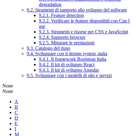
degradation
9.2. Strumenti di supporto allo sviluppo del software
9.2.1. Feature detection
9.2.2. Verificare le feature disponibili con Can I
use
9.2.3. Strumenti e risorse per CSS e JavaScript
9.2.4. Supporto browser
9.2.5. Misurare le prestazioni
9.3. Catalogo del riuso
9.4. Sviluppare con il design system .italia
9.4.1. Il framework Bootstrap Italia
9.4.2. Il kit di sviluppo React
9.4.3. Il kit di sviluppo Angular
9.5. Sviluppare con i modelli di sito e servizi
None
None
A
B
C
D
E
I
M