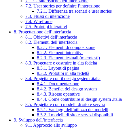
7.1. Caratteristiche dell’interazione
7.2. User stories per definire l’interazione
7.2.1. Differenza tra scenari e user stories
7.3. Flussi di interazione
7.4. Wireframe
7.5. Prototipi interattivi
8. Progettazione dell’interfaccia
8.1. Obiettivi dell’interfaccia
8.2. Elementi dell’interfaccia
8.2.1. Elementi di composizione
8.2.2. Elementi interattivi
8.2.3. Elementi testuali (microtesti)
8.3. Progettare e costruire in alta fedeltà
8.3.1. Layout di pagina
8.3.2. Prototipi in alta fedeltà
8.4. Progettare con il design system .italia
8.4.1. Documentazione
8.4.2. Benefici del design system
8.4.3. Risorse operative
8.4.4. Come contribuire al design system .italia
8.5. Progettare con i modelli di sito e servizi
8.5.1. Vantaggi dell’utilizzo dei modelli
8.5.2. I modelli di sito e servizi disponibili
9. Sviluppo dell’interfaccia
9.1. Approccio allo sviluppo