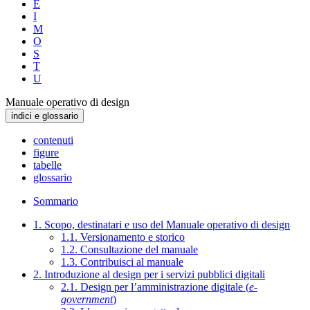
E
I
M
O
S
T
U
Manuale operativo di design
indici e glossario
contenuti
figure
tabelle
glossario
Sommario
1. Scopo, destinatari e uso del Manuale operativo di design
1.1. Versionamento e storico
1.2. Consultazione del manuale
1.3. Contribuisci al manuale
2. Introduzione al design per i servizi pubblici digitali
2.1. Design per l’amministrazione digitale (
e-
government
)