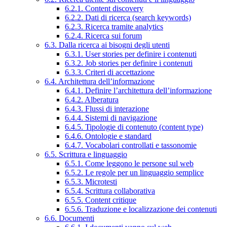
6.2.1. Content discovery
6.2.2. Dati di ricerca (search keywords)
6.2.3. Ricerca tramite analytics
6.2.4. Ricerca sui forum
6.3. Dalla ricerca ai bisogni degli utenti
6.3.1. User stories per definire i contenuti
6.3.2. Job stories per definire i contenuti
6.3.3. Criteri di accettazione
6.4. Architettura dell’informazione
6.4.1. Definire l’architettura dell’informazione
6.4.2. Alberatura
6.4.3. Flussi di interazione
6.4.4. Sistemi di navigazione
6.4.5. Tipologie di contenuto (content type)
6.4.6. Ontologie e standard
6.4.7. Vocabolari controllati e tassonomie
6.5. Scrittura e linguaggio
6.5.1. Come leggono le persone sul web
6.5.2. Le regole per un linguaggio semplice
6.5.3. Microtesti
6.5.4. Scrittura collaborativa
6.5.5. Content critique
6.5.6. Traduzione e localizzazione dei contenuti
6.6. Documenti