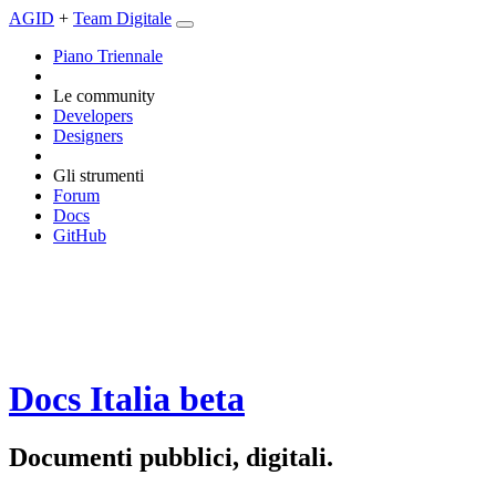
AGID
+
Team Digitale
Piano Triennale
Le community
Developers
Designers
Gli strumenti
Forum
Docs
GitHub
Docs Italia
beta
Documenti pubblici, digitali.