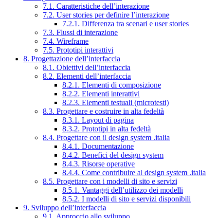
7.1. Caratteristiche dell’interazione
7.2. User stories per definire l’interazione
7.2.1. Differenza tra scenari e user stories
7.3. Flussi di interazione
7.4. Wireframe
7.5. Prototipi interattivi
8. Progettazione dell’interfaccia
8.1. Obiettivi dell’interfaccia
8.2. Elementi dell’interfaccia
8.2.1. Elementi di composizione
8.2.2. Elementi interattivi
8.2.3. Elementi testuali (microtesti)
8.3. Progettare e costruire in alta fedeltà
8.3.1. Layout di pagina
8.3.2. Prototipi in alta fedeltà
8.4. Progettare con il design system .italia
8.4.1. Documentazione
8.4.2. Benefici del design system
8.4.3. Risorse operative
8.4.4. Come contribuire al design system .italia
8.5. Progettare con i modelli di sito e servizi
8.5.1. Vantaggi dell’utilizzo dei modelli
8.5.2. I modelli di sito e servizi disponibili
9. Sviluppo dell’interfaccia
9.1. Approccio allo sviluppo