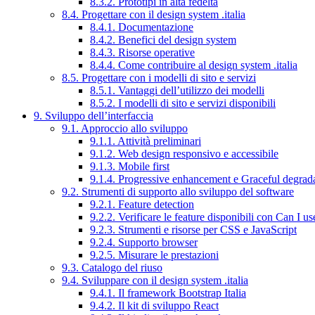
8.3.2. Prototipi in alta fedeltà
8.4. Progettare con il design system .italia
8.4.1. Documentazione
8.4.2. Benefici del design system
8.4.3. Risorse operative
8.4.4. Come contribuire al design system .italia
8.5. Progettare con i modelli di sito e servizi
8.5.1. Vantaggi dell’utilizzo dei modelli
8.5.2. I modelli di sito e servizi disponibili
9. Sviluppo dell’interfaccia
9.1. Approccio allo sviluppo
9.1.1. Attività preliminari
9.1.2. Web design responsivo e accessibile
9.1.3. Mobile first
9.1.4. Progressive enhancement e Graceful degrad
9.2. Strumenti di supporto allo sviluppo del software
9.2.1. Feature detection
9.2.2. Verificare le feature disponibili con Can I us
9.2.3. Strumenti e risorse per CSS e JavaScript
9.2.4. Supporto browser
9.2.5. Misurare le prestazioni
9.3. Catalogo del riuso
9.4. Sviluppare con il design system .italia
9.4.1. Il framework Bootstrap Italia
9.4.2. Il kit di sviluppo React