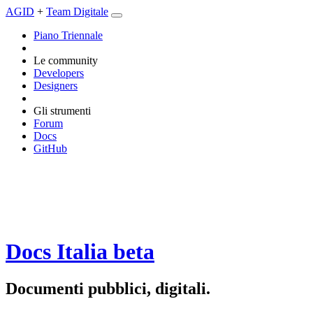
AGID
+
Team Digitale
Piano Triennale
Le community
Developers
Designers
Gli strumenti
Forum
Docs
GitHub
Docs Italia
beta
Documenti pubblici, digitali.