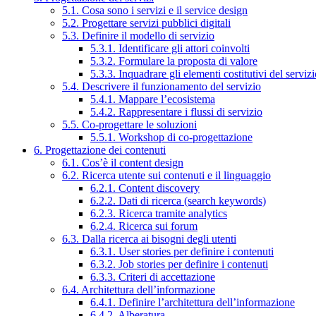
5.1. Cosa sono i servizi e il service design
5.2. Progettare servizi pubblici digitali
5.3. Definire il modello di servizio
5.3.1. Identificare gli attori coinvolti
5.3.2. Formulare la proposta di valore
5.3.3. Inquadrare gli elementi costitutivi del serviz
5.4. Descrivere il funzionamento del servizio
5.4.1. Mappare l’ecosistema
5.4.2. Rappresentare i flussi di servizio
5.5. Co-progettare le soluzioni
5.5.1. Workshop di co-progettazione
6. Progettazione dei contenuti
6.1. Cos’è il content design
6.2. Ricerca utente sui contenuti e il linguaggio
6.2.1. Content discovery
6.2.2. Dati di ricerca (search keywords)
6.2.3. Ricerca tramite analytics
6.2.4. Ricerca sui forum
6.3. Dalla ricerca ai bisogni degli utenti
6.3.1. User stories per definire i contenuti
6.3.2. Job stories per definire i contenuti
6.3.3. Criteri di accettazione
6.4. Architettura dell’informazione
6.4.1. Definire l’architettura dell’informazione
6.4.2. Alberatura