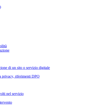
)
ilità
azione
ione di un sito o servizio digitale
va privacy, riferimenti DPO
olti nel servizio
ntervento