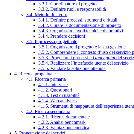
3.3.1. Coordinatore di progetto
3.3.2. Definire ruoli e responsabilità
3.4. Metodo di lavoro
3.4.1. Definire processi, strumenti e rituali
3.4.2. Curare la documentazione di progetto
3.4.3. Organizzare tavoli tecnici collaborativi
3.4.4. Prendere decisioni
3.5. Il processo progettuale
3.5.1. Organizzare il progetto e la sua gestione
3.5.2. Comprendere il contesto d’uso del servizio 
3.5.3. Progettare i processi e i
touchpoint
del servi
3.5.4. Realizzare l’interfaccia utente del servizio
3.5.5. Validare la soluzione ottenuta
4. Ricerca progettuale
4.1. Ricerca primaria
4.1.1. Interviste
4.1.2. Questionari
4.1.3. Test di usabilità
4.1.4. Web analytics
4.1.5. Strumenti di mappatura dell’esperienza uten
4.2. Ricerca secondaria
4.2.1. Ricerca documentale
4.2.2. Analisi benchmark
4.2.3. Valutazione euristica
5. Progettazione dei servizi