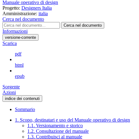
Manuale operativo di design
Progetto:
Designers Italia
Amministrazione:
italia
Cerca nel documento
Cerca nel documento
Informazioni
versione-corrente
Scarica
pdf
html
epub
Sorgente
Azioni
indice dei contenuti
Sommario
1. Scopo, destinatari e uso del Manuale operativo di design
1.1. Versionamento e storico
1.2. Consultazione del manuale
1.3. Contribuisci al manuale