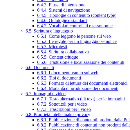
6.4.3. Flussi di interazione
6.4.4. Sistemi di navigazione
6.4.5. Tipologie di contenuto (content type)
6.4.6. Ontologie e standard
6.4.7. Vocabolari controllati e tassonomie
6.5. Scrittura e linguaggio
6.5.1. Come leggono le persone sul web
6.5.2. Le regole per un linguaggio semplice
6.5.3. Microtesti
6.5.4. Scrittura collaborativa
6.5.5. Content critique
6.5.6. Traduzione e localizzazione dei contenuti
6.6. Documenti
6.6.1. I documenti vanno sul web
6.6.2. Tipi di documenti
6.6.3. Formato di lettura dei documenti elettronici
6.6.4. Modalità di produzione dei documenti
6.7. Immagini e video
6.7.1. Testo alternativo (alt text) per le immagini
6.7.2. Sottotitoli per i video
6.7.3. Trascrizioni per i video
6.8. Proprietà intellettuale e privacy
6.8.1. Pubblicazione di contenuti prodotti dalla P
6.8.2. Pubblicazione di contenuti non prodotti dal