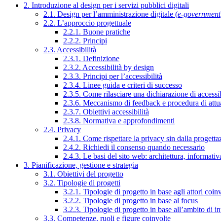
2. Introduzione al design per i servizi pubblici digitali
2.1. Design per l’amministrazione digitale (
e-government
2.2. L’approccio progettuale
2.2.1. Buone pratiche
2.2.2. Principi
2.3. Accessibilità
2.3.1. Definizione
2.3.2. Accessibilità by design
2.3.3. Principi per l’accessibilità
2.3.4. Linee guida e criteri di successo
2.3.5. Come rilasciare una dichiarazione di accessib
2.3.6. Meccanismo di feedback e procedura di attu
2.3.7. Obiettivi accessibilità
2.3.8. Normativa e approfondimenti
2.4. Privacy
2.4.1. Come rispettare la privacy sin dalla progettaz
2.4.2. Richiedi il consenso quando necessario
2.4.3. Le basi del sito web: architettura, informati
3. Pianificazione, gestione e strategia
3.1. Obiettivi del progetto
3.2. Tipologie di progetti
3.2.1. Tipologie di progetto in base agli attori coinv
3.2.2. Tipologie di progetto in base al focus
3.2.3. Tipologie di progetto in base all’ambito di i
3.3. Competenze, ruoli e figure coinvolte