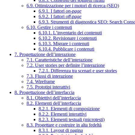
6.8.3. Consenso dei soggetti ritratti
6.9. Ottimizzazione per i motori di ricerca (SEO)
6.9.1. I fattori
on-page
6.9.2. I fattori
off-page
6.9.3. Strumenti di diagnostica SEO: Search Cons
6.10. Gestire i contenuti
6.10.1. L’inventario dei contenuti
6.10.2. Revisionare i contenuti
6.10.3. Migrare i contenuti
6.10.4. Pubblicare i contenuti
7. Progettazione dell’interazione
7.1. Caratteristiche dell’interazione
7.2. User stories per definire l’interazione
7.2.1. Differenza tra scenari e user stories
7.3. Flussi di interazione
7.4. Wireframe
7.5. Prototipi interattivi
8. Progettazione dell’interfaccia
8.1. Obiettivi dell’interfaccia
8.2. Elementi dell’interfaccia
8.2.1. Elementi di composizione
8.2.2. Elementi interattivi
8.2.3. Elementi testuali (microtesti)
8.3. Progettare e costruire in alta fedeltà
8.3.1. Layout di pagina