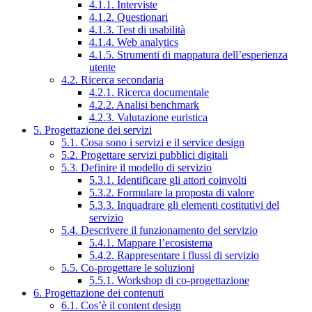
4.1.1. Interviste
4.1.2. Questionari
4.1.3. Test di usabilità
4.1.4. Web analytics
4.1.5. Strumenti di mappatura dell’esperienza
utente
4.2. Ricerca secondaria
4.2.1. Ricerca documentale
4.2.2. Analisi benchmark
4.2.3. Valutazione euristica
5. Progettazione dei servizi
5.1. Cosa sono i servizi e il service design
5.2. Progettare servizi pubblici digitali
5.3. Definire il modello di servizio
5.3.1. Identificare gli attori coinvolti
5.3.2. Formulare la proposta di valore
5.3.3. Inquadrare gli elementi costitutivi del
servizio
5.4. Descrivere il funzionamento del servizio
5.4.1. Mappare l’ecosistema
5.4.2. Rappresentare i flussi di servizio
5.5. Co-progettare le soluzioni
5.5.1. Workshop di co-progettazione
6. Progettazione dei contenuti
6.1. Cos’è il content design