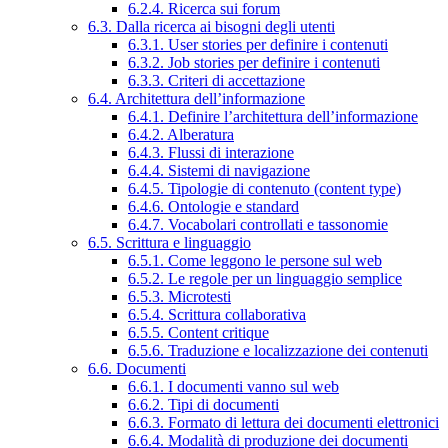
6.2.4. Ricerca sui forum
6.3. Dalla ricerca ai bisogni degli utenti
6.3.1. User stories per definire i contenuti
6.3.2. Job stories per definire i contenuti
6.3.3. Criteri di accettazione
6.4. Architettura dell’informazione
6.4.1. Definire l’architettura dell’informazione
6.4.2. Alberatura
6.4.3. Flussi di interazione
6.4.4. Sistemi di navigazione
6.4.5. Tipologie di contenuto (content type)
6.4.6. Ontologie e standard
6.4.7. Vocabolari controllati e tassonomie
6.5. Scrittura e linguaggio
6.5.1. Come leggono le persone sul web
6.5.2. Le regole per un linguaggio semplice
6.5.3. Microtesti
6.5.4. Scrittura collaborativa
6.5.5. Content critique
6.5.6. Traduzione e localizzazione dei contenuti
6.6. Documenti
6.6.1. I documenti vanno sul web
6.6.2. Tipi di documenti
6.6.3. Formato di lettura dei documenti elettronici
6.6.4. Modalità di produzione dei documenti