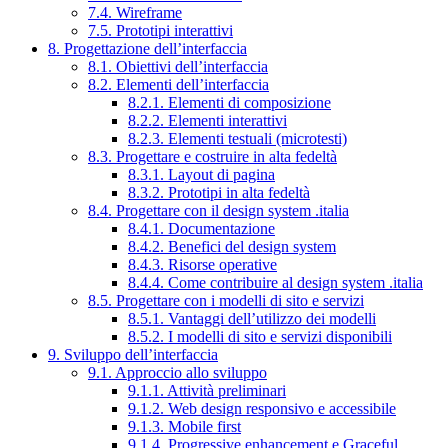
7.4. Wireframe
7.5. Prototipi interattivi
8. Progettazione dell’interfaccia
8.1. Obiettivi dell’interfaccia
8.2. Elementi dell’interfaccia
8.2.1. Elementi di composizione
8.2.2. Elementi interattivi
8.2.3. Elementi testuali (microtesti)
8.3. Progettare e costruire in alta fedeltà
8.3.1. Layout di pagina
8.3.2. Prototipi in alta fedeltà
8.4. Progettare con il design system .italia
8.4.1. Documentazione
8.4.2. Benefici del design system
8.4.3. Risorse operative
8.4.4. Come contribuire al design system .italia
8.5. Progettare con i modelli di sito e servizi
8.5.1. Vantaggi dell’utilizzo dei modelli
8.5.2. I modelli di sito e servizi disponibili
9. Sviluppo dell’interfaccia
9.1. Approccio allo sviluppo
9.1.1. Attività preliminari
9.1.2. Web design responsivo e accessibile
9.1.3. Mobile first
9.1.4. Progressive enhancement e Graceful