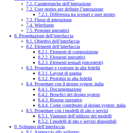
7.1. Caratteristiche dell’interazione
7.2. User stories per definire l’interazione
7.2.1. Differenza tra scenari e user stories
7.3. Flussi di interazione
7.4. Wireframe
7.5. Prototipi interattivi
8. Progettazione dell’interfaccia
8.1. Obiettivi dell’interfaccia
8.2. Elementi dell’interfaccia
8.2.1. Elementi di composizione
8.2.2. Elementi interattivi
8.2.3. Elementi testuali (microtesti)
8.3. Progettare e costruire in alta fedeltà
8.3.1. Layout di pagina
8.3.2. Prototipi in alta fedeltà
8.4. Progettare con il design system .italia
8.4.1. Documentazione
8.4.2. Benefici del design system
8.4.3. Risorse operative
8.4.4. Come contribuire al design system .italia
8.5. Progettare con i modelli di sito e servizi
8.5.1. Vantaggi dell’utilizzo dei modelli
8.5.2. I modelli di sito e servizi disponibili
9. Sviluppo dell’interfaccia
9.1. Approccio allo sviluppo