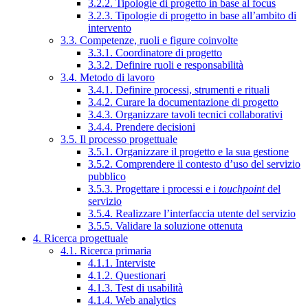
3.2.2. Tipologie di progetto in base al focus
3.2.3. Tipologie di progetto in base all’ambito di
intervento
3.3. Competenze, ruoli e figure coinvolte
3.3.1. Coordinatore di progetto
3.3.2. Definire ruoli e responsabilità
3.4. Metodo di lavoro
3.4.1. Definire processi, strumenti e rituali
3.4.2. Curare la documentazione di progetto
3.4.3. Organizzare tavoli tecnici collaborativi
3.4.4. Prendere decisioni
3.5. Il processo progettuale
3.5.1. Organizzare il progetto e la sua gestione
3.5.2. Comprendere il contesto d’uso del servizio
pubblico
3.5.3. Progettare i processi e i
touchpoint
del
servizio
3.5.4. Realizzare l’interfaccia utente del servizio
3.5.5. Validare la soluzione ottenuta
4. Ricerca progettuale
4.1. Ricerca primaria
4.1.1. Interviste
4.1.2. Questionari
4.1.3. Test di usabilità
4.1.4. Web analytics