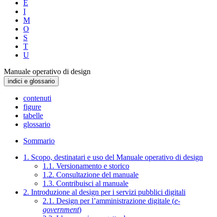
E
I
M
O
S
T
U
Manuale operativo di design
indici e glossario
contenuti
figure
tabelle
glossario
Sommario
1. Scopo, destinatari e uso del Manuale operativo di design
1.1. Versionamento e storico
1.2. Consultazione del manuale
1.3. Contribuisci al manuale
2. Introduzione al design per i servizi pubblici digitali
2.1. Design per l’amministrazione digitale (
e-
government
)