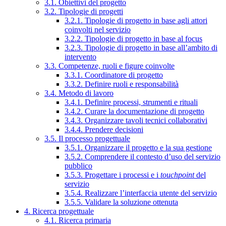
3.1. Obiettivi del progetto
3.2. Tipologie di progetti
3.2.1. Tipologie di progetto in base agli attori
coinvolti nel servizio
3.2.2. Tipologie di progetto in base al focus
3.2.3. Tipologie di progetto in base all’ambito di
intervento
3.3. Competenze, ruoli e figure coinvolte
3.3.1. Coordinatore di progetto
3.3.2. Definire ruoli e responsabilità
3.4. Metodo di lavoro
3.4.1. Definire processi, strumenti e rituali
3.4.2. Curare la documentazione di progetto
3.4.3. Organizzare tavoli tecnici collaborativi
3.4.4. Prendere decisioni
3.5. Il processo progettuale
3.5.1. Organizzare il progetto e la sua gestione
3.5.2. Comprendere il contesto d’uso del servizio
pubblico
3.5.3. Progettare i processi e i
touchpoint
del
servizio
3.5.4. Realizzare l’interfaccia utente del servizio
3.5.5. Validare la soluzione ottenuta
4. Ricerca progettuale
4.1. Ricerca primaria