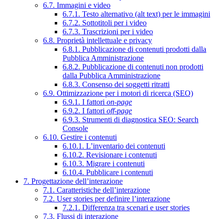
6.7. Immagini e video
6.7.1. Testo alternativo (alt text) per le immagini
6.7.2. Sottotitoli per i video
6.7.3. Trascrizioni per i video
6.8. Proprietà intellettuale e privacy
6.8.1. Pubblicazione di contenuti prodotti dalla
Pubblica Amministrazione
6.8.2. Pubblicazione di contenuti non prodotti
dalla Pubblica Amministrazione
6.8.3. Consenso dei soggetti ritratti
6.9. Ottimizzazione per i motori di ricerca (SEO)
6.9.1. I fattori
on-page
6.9.2. I fattori
off-page
6.9.3. Strumenti di diagnostica SEO: Search
Console
6.10. Gestire i contenuti
6.10.1. L’inventario dei contenuti
6.10.2. Revisionare i contenuti
6.10.3. Migrare i contenuti
6.10.4. Pubblicare i contenuti
7. Progettazione dell’interazione
7.1. Caratteristiche dell’interazione
7.2. User stories per definire l’interazione
7.2.1. Differenza tra scenari e user stories
7.3. Flussi di interazione