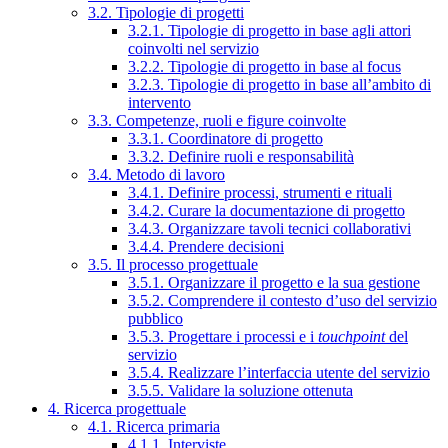
3.2. Tipologie di progetti
3.2.1. Tipologie di progetto in base agli attori
coinvolti nel servizio
3.2.2. Tipologie di progetto in base al focus
3.2.3. Tipologie di progetto in base all’ambito di
intervento
3.3. Competenze, ruoli e figure coinvolte
3.3.1. Coordinatore di progetto
3.3.2. Definire ruoli e responsabilità
3.4. Metodo di lavoro
3.4.1. Definire processi, strumenti e rituali
3.4.2. Curare la documentazione di progetto
3.4.3. Organizzare tavoli tecnici collaborativi
3.4.4. Prendere decisioni
3.5. Il processo progettuale
3.5.1. Organizzare il progetto e la sua gestione
3.5.2. Comprendere il contesto d’uso del servizio
pubblico
3.5.3. Progettare i processi e i
touchpoint
del
servizio
3.5.4. Realizzare l’interfaccia utente del servizio
3.5.5. Validare la soluzione ottenuta
4. Ricerca progettuale
4.1. Ricerca primaria
4.1.1. Interviste