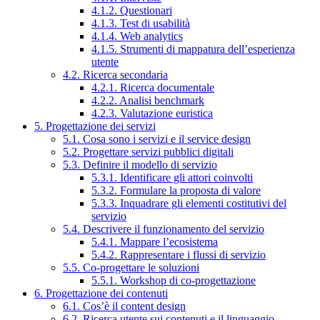
4.1.2. Questionari
4.1.3. Test di usabilità
4.1.4. Web analytics
4.1.5. Strumenti di mappatura dell’esperienza
utente
4.2. Ricerca secondaria
4.2.1. Ricerca documentale
4.2.2. Analisi benchmark
4.2.3. Valutazione euristica
5. Progettazione dei servizi
5.1. Cosa sono i servizi e il service design
5.2. Progettare servizi pubblici digitali
5.3. Definire il modello di servizio
5.3.1. Identificare gli attori coinvolti
5.3.2. Formulare la proposta di valore
5.3.3. Inquadrare gli elementi costitutivi del
servizio
5.4. Descrivere il funzionamento del servizio
5.4.1. Mappare l’ecosistema
5.4.2. Rappresentare i flussi di servizio
5.5. Co-progettare le soluzioni
5.5.1. Workshop di co-progettazione
6. Progettazione dei contenuti
6.1. Cos’è il content design
6.2. Ricerca utente sui contenuti e il linguaggio