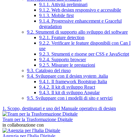
9.1.1. Attività preliminari
9.1.2. Web design responsivo e accessibile
9.1.3. Mobile first
9.1.4. Progressive enhancement e Graceful
degradation
9.2. Strumenti di supporto allo sviluppo del software
9.2.1. Feature detection
9.2.2. Verificare le feature disponibili con Can I
use
9.2.3. Strumenti e risorse per CSS e JavaScript
9.2.4. Supporto browser
9.2.5. Misurare le prestazioni
9.3. Catalogo del riuso
9.4. Sviluppare con il design system .italia
9.4.1. Il framework Bootstrap Italia
9.4.2. Il kit di sviluppo React
9.4.3. Il kit di sviluppo Angular
9.5. Sviluppare con i modelli di sito e servizi
1. Scopo, destinatari e uso del Manuale operativo di design
Team per la Trasformazione Digitale
in collaborazione con
Agenzia per l'Italia Digitale