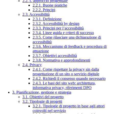
2.2. L’approccio progettuale
2.2.1. Buone pratiche
2.2.2. Principi
2.3. Accessibilità
2.3.1. Definizione
2.3.2. Accessibilità by design
2.3.3. Principi per l’accessibilità
2.3.4. Linee guida e criteri di successo
2.3.5. Come rilasciare una dichiarazione di
accessibilità
2.3.6. Meccanismo di feedback e procedura di
attuazione
2.3.7. Obiettivi accessibilità
2.3.8. Normativa e approfondimenti
2.4. Privacy
2.4.1. Come rispettare la privacy sin dalla
progettazione di un sito o servizio digitale
2.4.2. Richiedi il consenso quando necessario
2.4.3. Le basi del sito web: architettura,
informativa privacy, riferimenti DPO
3. Pianificazione, gestione e strategia
3.1. Obiettivi del progetto
3.2. Tipologie di progetti
3.2.1. Tipologie di progetto in base agli attori
coinvolti nel servizio