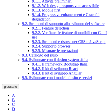
9.1.1. Attività preliminari
9.1.2. Web design responsivo e accessibile
9.1.3. Mobile first
9.1.4. Progressive enhancement e Graceful
degradation
9.2. Strumenti di supporto allo sviluppo del software
9.2.1. Feature detection
9.2.2. Verificare le feature disponibili con Can I
use
9.2.3. Strumenti e risorse per CSS e JavaScript
9.2.4. Supporto browser
9.2.5. Misurare le prestazioni
9.3. Catalogo del riuso
9.4. Sviluppare con il design system .italia
9.4.1. Il framework Bootstrap Italia
9.4.2. Il kit di sviluppo React
9.4.3. Il kit di sviluppo Angular
9.5. Sviluppare con i modelli di sito e servizi
glossario
A
B
C
D