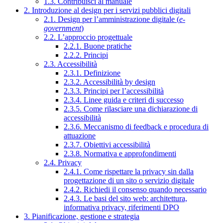
1.3. Contribuisci al manuale
2. Introduzione al design per i servizi pubblici digitali
2.1. Design per l’amministrazione digitale (
e-
government
)
2.2. L’approccio progettuale
2.2.1. Buone pratiche
2.2.2. Principi
2.3. Accessibilità
2.3.1. Definizione
2.3.2. Accessibilità by design
2.3.3. Principi per l’accessibilità
2.3.4. Linee guida e criteri di successo
2.3.5. Come rilasciare una dichiarazione di
accessibilità
2.3.6. Meccanismo di feedback e procedura di
attuazione
2.3.7. Obiettivi accessibilità
2.3.8. Normativa e approfondimenti
2.4. Privacy
2.4.1. Come rispettare la privacy sin dalla
progettazione di un sito o servizio digitale
2.4.2. Richiedi il consenso quando necessario
2.4.3. Le basi del sito web: architettura,
informativa privacy, riferimenti DPO
3. Pianificazione, gestione e strategia