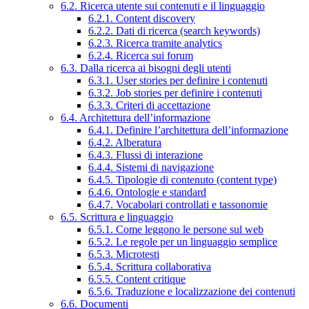
6.2. Ricerca utente sui contenuti e il linguaggio
6.2.1. Content discovery
6.2.2. Dati di ricerca (search keywords)
6.2.3. Ricerca tramite analytics
6.2.4. Ricerca sui forum
6.3. Dalla ricerca ai bisogni degli utenti
6.3.1. User stories per definire i contenuti
6.3.2. Job stories per definire i contenuti
6.3.3. Criteri di accettazione
6.4. Architettura dell’informazione
6.4.1. Definire l’architettura dell’informazione
6.4.2. Alberatura
6.4.3. Flussi di interazione
6.4.4. Sistemi di navigazione
6.4.5. Tipologie di contenuto (content type)
6.4.6. Ontologie e standard
6.4.7. Vocabolari controllati e tassonomie
6.5. Scrittura e linguaggio
6.5.1. Come leggono le persone sul web
6.5.2. Le regole per un linguaggio semplice
6.5.3. Microtesti
6.5.4. Scrittura collaborativa
6.5.5. Content critique
6.5.6. Traduzione e localizzazione dei contenuti
6.6. Documenti