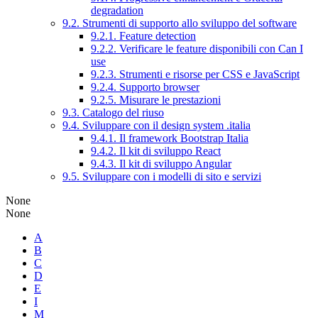
degradation
9.2. Strumenti di supporto allo sviluppo del software
9.2.1. Feature detection
9.2.2. Verificare le feature disponibili con Can I
use
9.2.3. Strumenti e risorse per CSS e JavaScript
9.2.4. Supporto browser
9.2.5. Misurare le prestazioni
9.3. Catalogo del riuso
9.4. Sviluppare con il design system .italia
9.4.1. Il framework Bootstrap Italia
9.4.2. Il kit di sviluppo React
9.4.3. Il kit di sviluppo Angular
9.5. Sviluppare con i modelli di sito e servizi
None
None
A
B
C
D
E
I
M