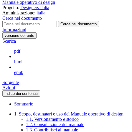
Manuale operativo di design
Progetto:
Designers Italia
Amministrazione:
italia
Cerca nel documento
Cerca nel documento
Informazioni
versione-corrente
Scarica
pdf
html
epub
Sorgente
Azioni
indice dei contenuti
Sommario
1. Scopo, destinatari e uso del Manuale operativo di design
1.1. Versionamento e storico
1.2. Consultazione del manuale
1.3. Contribuisci al manuale