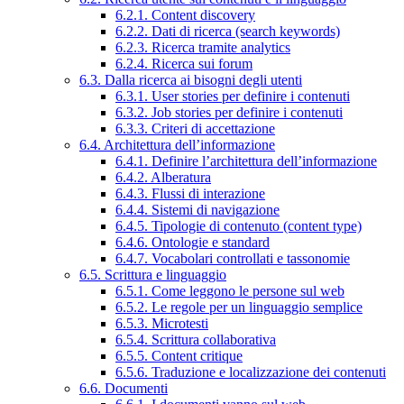
6.2.1. Content discovery
6.2.2. Dati di ricerca (search keywords)
6.2.3. Ricerca tramite analytics
6.2.4. Ricerca sui forum
6.3. Dalla ricerca ai bisogni degli utenti
6.3.1. User stories per definire i contenuti
6.3.2. Job stories per definire i contenuti
6.3.3. Criteri di accettazione
6.4. Architettura dell’informazione
6.4.1. Definire l’architettura dell’informazione
6.4.2. Alberatura
6.4.3. Flussi di interazione
6.4.4. Sistemi di navigazione
6.4.5. Tipologie di contenuto (content type)
6.4.6. Ontologie e standard
6.4.7. Vocabolari controllati e tassonomie
6.5. Scrittura e linguaggio
6.5.1. Come leggono le persone sul web
6.5.2. Le regole per un linguaggio semplice
6.5.3. Microtesti
6.5.4. Scrittura collaborativa
6.5.5. Content critique
6.5.6. Traduzione e localizzazione dei contenuti
6.6. Documenti