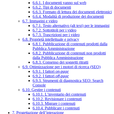
6.6.1. I documenti vanno sul web
6.6.2. Tipi di documenti
6.6.3. Formato di lettura dei documenti elettronici
6.6.4. Modalità di produzione dei documenti
6.7. Immagini e video
6.7.1. Testo alternativo (alt text) per le immagini
6.7.2. Sottotitoli per i video
6.7.3. Trascrizioni per i video
6.8. Proprietà intellettuale e privacy
6.8.1. Pubblicazione di contenuti prodotti dalla
Pubblica Amministrazione
6.8.2. Pubblicazione di contenuti non prodotti
dalla Pubblica Amministrazione
6.8.3. Consenso dei soggetti ritratti
6.9. Ottimizzazione per i motori di ricerca (SEO)
6.9.1. I fattori
on-page
6.9.2. I fattori
off-page
6.9.3. Strumenti di diagnostica SEO: Search
Console
6.10. Gestire i contenuti
6.10.1. L’inventario dei contenuti
6.10.2. Revisionare i contenuti
6.10.3. Migrare i contenuti
6.10.4. Pubblicare i contenuti
7. Progettazione dell’interazione