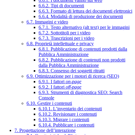
6.6.1. I documenti vanno sul web
6.6.2. Tipi di documenti
6.6.3. Formato di lettura dei documenti elettronici
6.6.4. Modalità di produzione dei documenti
6.7. Immagini e video
6.7.1. Testo alternativo (alt text) per le immagini
6.7.2. Sottotitoli per i video
6.7.3. Trascrizioni per i video
6.8. Proprietà intellettuale e privacy
6.8.1. Pubblicazione di contenuti prodotti dalla
Pubblica Amministrazione
6.8.2. Pubblicazione di contenuti non prodotti
dalla Pubblica Amministrazione
6.8.3. Consenso dei soggetti ritratti
6.9. Ottimizzazione per i motori di ricerca (SEO)
6.9.1. I fattori
on-page
6.9.2. I fattori
off-page
6.9.3. Strumenti di diagnostica SEO: Search
Console
6.10. Gestire i contenuti
6.10.1. L’inventario dei contenuti
6.10.2. Revisionare i contenuti
6.10.3. Migrare i contenuti
6.10.4. Pubblicare i contenuti
7. Progettazione dell’interazione