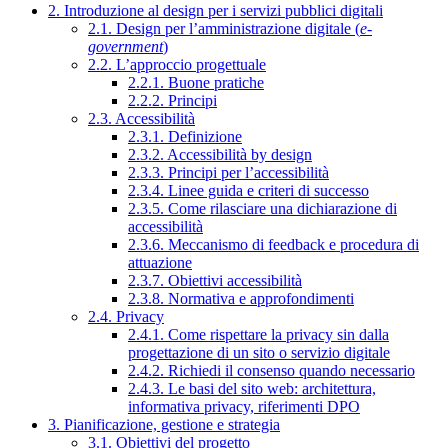
2. Introduzione al design per i servizi pubblici digitali
2.1. Design per l’amministrazione digitale (
e-
government
)
2.2. L’approccio progettuale
2.2.1. Buone pratiche
2.2.2. Principi
2.3. Accessibilità
2.3.1. Definizione
2.3.2. Accessibilità by design
2.3.3. Principi per l’accessibilità
2.3.4. Linee guida e criteri di successo
2.3.5. Come rilasciare una dichiarazione di
accessibilità
2.3.6. Meccanismo di feedback e procedura di
attuazione
2.3.7. Obiettivi accessibilità
2.3.8. Normativa e approfondimenti
2.4. Privacy
2.4.1. Come rispettare la privacy sin dalla
progettazione di un sito o servizio digitale
2.4.2. Richiedi il consenso quando necessario
2.4.3. Le basi del sito web: architettura,
informativa privacy, riferimenti DPO
3. Pianificazione, gestione e strategia
3.1. Obiettivi del progetto