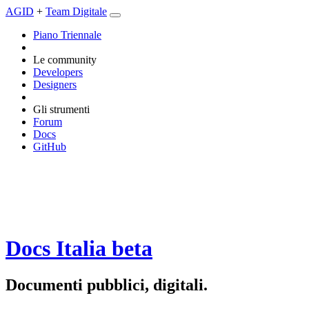
AGID
+
Team Digitale
Piano Triennale
Le community
Developers
Designers
Gli strumenti
Forum
Docs
GitHub
Docs Italia
beta
Documenti pubblici, digitali.