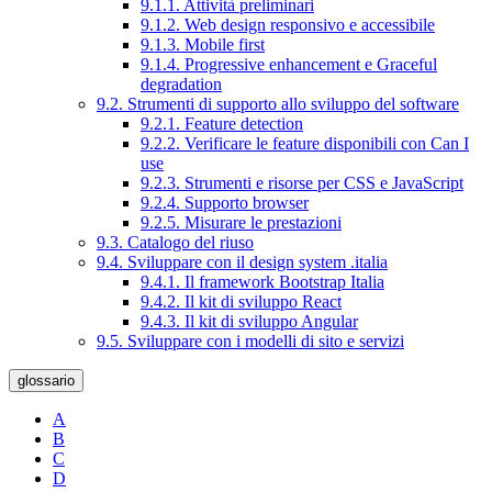
9.1.1. Attività preliminari
9.1.2. Web design responsivo e accessibile
9.1.3. Mobile first
9.1.4. Progressive enhancement e Graceful
degradation
9.2. Strumenti di supporto allo sviluppo del software
9.2.1. Feature detection
9.2.2. Verificare le feature disponibili con Can I
use
9.2.3. Strumenti e risorse per CSS e JavaScript
9.2.4. Supporto browser
9.2.5. Misurare le prestazioni
9.3. Catalogo del riuso
9.4. Sviluppare con il design system .italia
9.4.1. Il framework Bootstrap Italia
9.4.2. Il kit di sviluppo React
9.4.3. Il kit di sviluppo Angular
9.5. Sviluppare con i modelli di sito e servizi
glossario
A
B
C
D