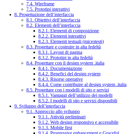
7.4. Wireframe
7.5. Prototipi interattivi
8. Progettazione dell’interfaccia
8.1. Obiettivi dell’interfaccia
8.2. Elementi dell’interfaccia
8.2.1. Elementi di composizione
8.2.2. Elementi interattivi
8.2.3. Elementi testuali (microtesti)
8.3. Progettare e costruire in alta fedeltà
8.3.1. Layout di pagina
8.3.2. Prototipi in alta fedeltà
8.4. Progettare con il design system .italia
8.4.1. Documentazione
8.4.2. Benefici del design system
8.4.3. Risorse operative
8.4.4. Come contribuire al design system .italia
8.5. Progettare con i modelli di sito e servizi
8.5.1. Vantaggi dell’utilizzo dei modelli
8.5.2. I modelli di sito e servizi disponibili
9. Sviluppo dell’interfaccia
9.1. Approccio allo sviluppo
9.1.1. Attività preliminari
9.1.2. Web design responsivo e accessibile
9.1.3. Mobile first
9.1.4. Progressive enhancement e Graceful