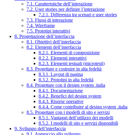
7.1. Caratteristiche dell’interazione
7.2. User stories per definire l’interazione
7.2.1. Differenza tra scenari e user stories
7.3. Flussi di interazione
7.4. Wireframe
7.5. Prototipi interattivi
8. Progettazione dell’interfaccia
8.1. Obiettivi dell’interfaccia
8.2. Elementi dell’interfaccia
8.2.1. Elementi di composizione
8.2.2. Elementi interattivi
8.2.3. Elementi testuali (microtesti)
8.3. Progettare e costruire in alta fedeltà
8.3.1. Layout di pagina
8.3.2. Prototipi in alta fedeltà
8.4. Progettare con il design system .italia
8.4.1. Documentazione
8.4.2. Benefici del design system
8.4.3. Risorse operative
8.4.4. Come contribuire al design system .italia
8.5. Progettare con i modelli di sito e servizi
8.5.1. Vantaggi dell’utilizzo dei modelli
8.5.2. I modelli di sito e servizi disponibili
9. Sviluppo dell’interfaccia
9.1. Approccio allo sviluppo