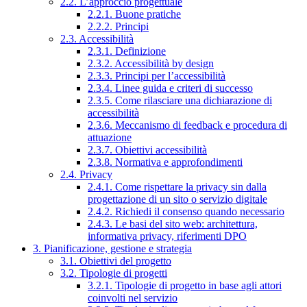
2.2. L’approccio progettuale
2.2.1. Buone pratiche
2.2.2. Principi
2.3. Accessibilità
2.3.1. Definizione
2.3.2. Accessibilità by design
2.3.3. Principi per l’accessibilità
2.3.4. Linee guida e criteri di successo
2.3.5. Come rilasciare una dichiarazione di
accessibilità
2.3.6. Meccanismo di feedback e procedura di
attuazione
2.3.7. Obiettivi accessibilità
2.3.8. Normativa e approfondimenti
2.4. Privacy
2.4.1. Come rispettare la privacy sin dalla
progettazione di un sito o servizio digitale
2.4.2. Richiedi il consenso quando necessario
2.4.3. Le basi del sito web: architettura,
informativa privacy, riferimenti DPO
3. Pianificazione, gestione e strategia
3.1. Obiettivi del progetto
3.2. Tipologie di progetti
3.2.1. Tipologie di progetto in base agli attori
coinvolti nel servizio