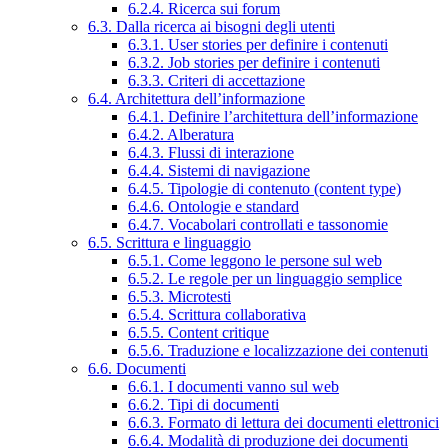
6.2.4. Ricerca sui forum
6.3. Dalla ricerca ai bisogni degli utenti
6.3.1. User stories per definire i contenuti
6.3.2. Job stories per definire i contenuti
6.3.3. Criteri di accettazione
6.4. Architettura dell’informazione
6.4.1. Definire l’architettura dell’informazione
6.4.2. Alberatura
6.4.3. Flussi di interazione
6.4.4. Sistemi di navigazione
6.4.5. Tipologie di contenuto (content type)
6.4.6. Ontologie e standard
6.4.7. Vocabolari controllati e tassonomie
6.5. Scrittura e linguaggio
6.5.1. Come leggono le persone sul web
6.5.2. Le regole per un linguaggio semplice
6.5.3. Microtesti
6.5.4. Scrittura collaborativa
6.5.5. Content critique
6.5.6. Traduzione e localizzazione dei contenuti
6.6. Documenti
6.6.1. I documenti vanno sul web
6.6.2. Tipi di documenti
6.6.3. Formato di lettura dei documenti elettronici
6.6.4. Modalità di produzione dei documenti