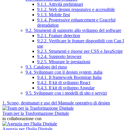
9.1.1. Attività preliminari
9.1.2. Web design responsivo e accessibile
9.1.3. Mobile first
9.1.4. Progressive enhancement e Graceful
degradation
9.2. Strumenti di supporto allo sviluppo del software
9.2.1. Feature detection
9.2.2. Verificare le feature disponibili con Can I
use
9.2.3. Strumenti e risorse per CSS e JavaScript
9.2.4. Supporto browser
9.2.5. Misurare le prestazioni
9.3. Catalogo del riuso
9.4. Sviluppare con il design system .italia
9.4.1. Il framework Bootstrap Italia
9.4.2. Il kit di sviluppo React
9.4.3. Il kit di sviluppo Angular
9.5. Sviluppare con i modelli di sito e servizi
1. Scopo, destinatari e uso del Manuale operativo di design
Team per la Trasformazione Digitale
in collaborazione con
Agenzia per l'Italia Digitale