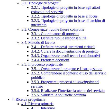
3.2. Tipologie di progetti
3.2.1. Tipologie di progetto in base agli attori
coinvolti nel servizio
3.2.2. Tipologie di progetto in base al focus
3.2.3. Tipologie di progetto in base all’ambito di
intervento
3.3. Competenze, ruoli e figure coinvolte
3.3.1. Coordinatore di progetto
3.3.2. Definire ruoli e responsabilità
3.4. Metodo di lavoro
3.4.1. Definire processi, strumenti e rituali
3.4.2. Curare la documentazione di progetto
3.4.3. Organizzare tavoli tecnici collaborativi
3.4.4. Prendere decisioni
3.5. Il processo progettuale
3.5.1. Organizzare il progetto e la sua gestione
3.5.2. Comprendere il contesto d’uso del servizio
pubblico
3.5.3. Progettare i processi e i
touchpoint
del
servizio
3.5.4. Realizzare l’interfaccia utente del servizio
3.5.5. Validare la soluzione ottenuta
4. Ricerca progettuale
4.1. Ricerca primaria
4.1.1. Interviste