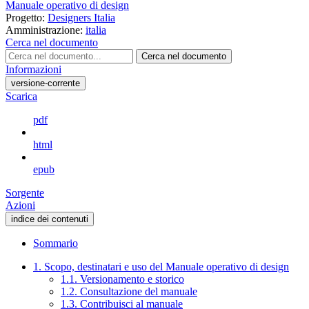
Manuale operativo di design
Progetto:
Designers Italia
Amministrazione:
italia
Cerca nel documento
Cerca nel documento
Informazioni
versione-corrente
Scarica
pdf
html
epub
Sorgente
Azioni
indice dei contenuti
Sommario
1. Scopo, destinatari e uso del Manuale operativo di design
1.1. Versionamento e storico
1.2. Consultazione del manuale
1.3. Contribuisci al manuale