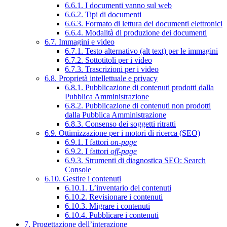
6.6.1. I documenti vanno sul web
6.6.2. Tipi di documenti
6.6.3. Formato di lettura dei documenti elettronici
6.6.4. Modalità di produzione dei documenti
6.7. Immagini e video
6.7.1. Testo alternativo (alt text) per le immagini
6.7.2. Sottotitoli per i video
6.7.3. Trascrizioni per i video
6.8. Proprietà intellettuale e privacy
6.8.1. Pubblicazione di contenuti prodotti dalla
Pubblica Amministrazione
6.8.2. Pubblicazione di contenuti non prodotti
dalla Pubblica Amministrazione
6.8.3. Consenso dei soggetti ritratti
6.9. Ottimizzazione per i motori di ricerca (SEO)
6.9.1. I fattori
on-page
6.9.2. I fattori
off-page
6.9.3. Strumenti di diagnostica SEO: Search
Console
6.10. Gestire i contenuti
6.10.1. L’inventario dei contenuti
6.10.2. Revisionare i contenuti
6.10.3. Migrare i contenuti
6.10.4. Pubblicare i contenuti
7. Progettazione dell’interazione