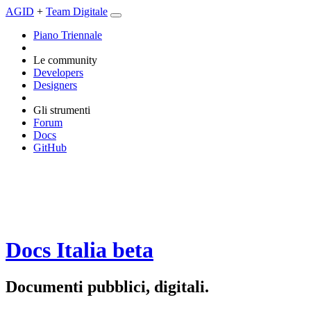
AGID
+
Team Digitale
Piano Triennale
Le community
Developers
Designers
Gli strumenti
Forum
Docs
GitHub
Docs Italia
beta
Documenti pubblici, digitali.