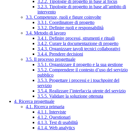
3.2.2. Tipologie di progetto in base al focus
3.2.3. Tipologie di progetto in base all’ambito di
intervento
3.3. Competenze, ruoli e figure coinvolte
3.3.1. Coordinatore di progetto
3.3.2. Definire ruoli e responsabilità
3.4. Metodo di lavoro
3.4.1. Definire processi, strumenti e rituali
3.4.2. Curare la documentazione di progetto
3.4.3. Organizzare tavoli tecnici collaborativi
3.4.4. Prendere decisioni
3.5. Il processo progettuale
3.5.1. Organizzare il progetto e la sua gestione
3.5.2. Comprendere il contesto d’uso del servizio
pubblico
3.5.3. Progettare i processi e i
touchpoint
del
servizio
3.5.4. Realizzare l’interfaccia utente del servizio
3.5.5. Validare la soluzione ottenuta
4. Ricerca progettuale
4.1. Ricerca primaria
4.1.1. Interviste
4.1.2. Questionari
4.1.3. Test di usabilità
4.1.4. Web analytics