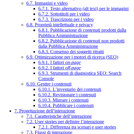
6.7. Immagini e video
6.7.1. Testo alternativo (alt text) per le immagini
6.7.2. Sottotitoli per i video
6.7.3. Trascrizioni per i video
6.8. Proprietà intellettuale e privacy
6.8.1. Pubblicazione di contenuti prodotti dalla
Pubblica Amministrazione
6.8.2. Pubblicazione di contenuti non prodotti
dalla Pubblica Amministrazione
6.8.3. Consenso dei soggetti ritratti
6.9. Ottimizzazione per i motori di ricerca (SEO)
6.9.1. I fattori
on-page
6.9.2. I fattori
off-page
6.9.3. Strumenti di diagnostica SEO: Search
Console
6.10. Gestire i contenuti
6.10.1. L’inventario dei contenuti
6.10.2. Revisionare i contenuti
6.10.3. Migrare i contenuti
6.10.4. Pubblicare i contenuti
7. Progettazione dell’interazione
7.1. Caratteristiche dell’interazione
7.2. User stories per definire l’interazione
7.2.1. Differenza tra scenari e user stories
7.3. Flussi di interazione