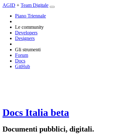
AGID
+
Team Digitale
Piano Triennale
Le community
Developers
Designers
Gli strumenti
Forum
Docs
GitHub
Docs Italia
beta
Documenti pubblici, digitali.