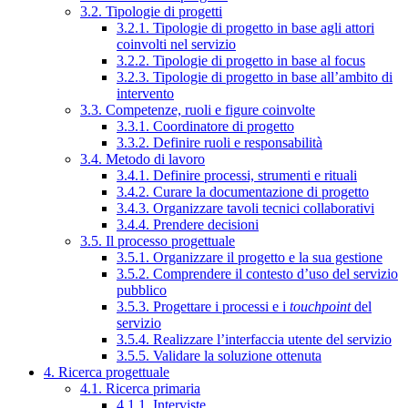
3.2. Tipologie di progetti
3.2.1. Tipologie di progetto in base agli attori
coinvolti nel servizio
3.2.2. Tipologie di progetto in base al focus
3.2.3. Tipologie di progetto in base all’ambito di
intervento
3.3. Competenze, ruoli e figure coinvolte
3.3.1. Coordinatore di progetto
3.3.2. Definire ruoli e responsabilità
3.4. Metodo di lavoro
3.4.1. Definire processi, strumenti e rituali
3.4.2. Curare la documentazione di progetto
3.4.3. Organizzare tavoli tecnici collaborativi
3.4.4. Prendere decisioni
3.5. Il processo progettuale
3.5.1. Organizzare il progetto e la sua gestione
3.5.2. Comprendere il contesto d’uso del servizio
pubblico
3.5.3. Progettare i processi e i
touchpoint
del
servizio
3.5.4. Realizzare l’interfaccia utente del servizio
3.5.5. Validare la soluzione ottenuta
4. Ricerca progettuale
4.1. Ricerca primaria
4.1.1. Interviste