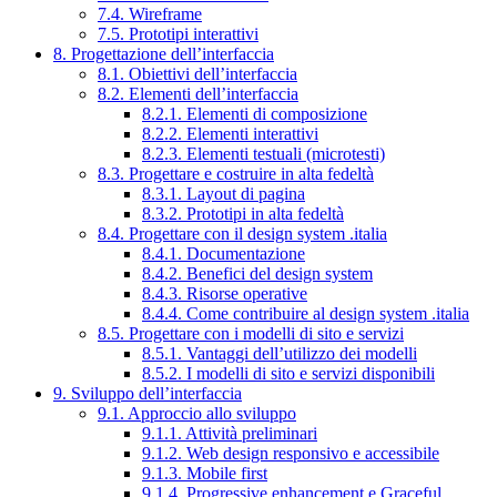
7.4. Wireframe
7.5. Prototipi interattivi
8. Progettazione dell’interfaccia
8.1. Obiettivi dell’interfaccia
8.2. Elementi dell’interfaccia
8.2.1. Elementi di composizione
8.2.2. Elementi interattivi
8.2.3. Elementi testuali (microtesti)
8.3. Progettare e costruire in alta fedeltà
8.3.1. Layout di pagina
8.3.2. Prototipi in alta fedeltà
8.4. Progettare con il design system .italia
8.4.1. Documentazione
8.4.2. Benefici del design system
8.4.3. Risorse operative
8.4.4. Come contribuire al design system .italia
8.5. Progettare con i modelli di sito e servizi
8.5.1. Vantaggi dell’utilizzo dei modelli
8.5.2. I modelli di sito e servizi disponibili
9. Sviluppo dell’interfaccia
9.1. Approccio allo sviluppo
9.1.1. Attività preliminari
9.1.2. Web design responsivo e accessibile
9.1.3. Mobile first
9.1.4. Progressive enhancement e Graceful