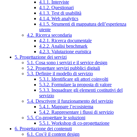
4.1.1. Interviste
4.1.2. Questionari
4.1.3. Test di usabilità
4.1.4. Web analytics
4.1.5. Strumenti di mappatura dell’esperienza
utente
4.2. Ricerca secondaria
4.2.1. Ricerca documentale
4.2.2. Analisi benchmark
4.2.3. Valutazione euristica
5. Progettazione dei servizi
5.1. Cosa sono i servizi e il service design
5.2. Progettare servizi pubblici digitali
5.3. Definire il modello di servizio
5.3.1. Identificare gli attori coinvolti
5.3.2. Formulare la proposta di valore
5.3.3. Inquadrare gli elementi costitutivi del
servizio
5.4. Descrivere il funzionamento del servizio
5.4.1. Mappare l’ecosistema
5.4.2. Rappresentare i flussi di servizio
5.5. Co-progettare le soluzioni
5.5.1. Workshop di co-progettazione
6. Progettazione dei contenuti
6.1. Cos’è il content design