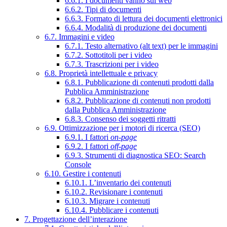
6.6.1. I documenti vanno sul web
6.6.2. Tipi di documenti
6.6.3. Formato di lettura dei documenti elettronici
6.6.4. Modalità di produzione dei documenti
6.7. Immagini e video
6.7.1. Testo alternativo (alt text) per le immagini
6.7.2. Sottotitoli per i video
6.7.3. Trascrizioni per i video
6.8. Proprietà intellettuale e privacy
6.8.1. Pubblicazione di contenuti prodotti dalla
Pubblica Amministrazione
6.8.2. Pubblicazione di contenuti non prodotti
dalla Pubblica Amministrazione
6.8.3. Consenso dei soggetti ritratti
6.9. Ottimizzazione per i motori di ricerca (SEO)
6.9.1. I fattori
on-page
6.9.2. I fattori
off-page
6.9.3. Strumenti di diagnostica SEO: Search
Console
6.10. Gestire i contenuti
6.10.1. L’inventario dei contenuti
6.10.2. Revisionare i contenuti
6.10.3. Migrare i contenuti
6.10.4. Pubblicare i contenuti
7. Progettazione dell’interazione