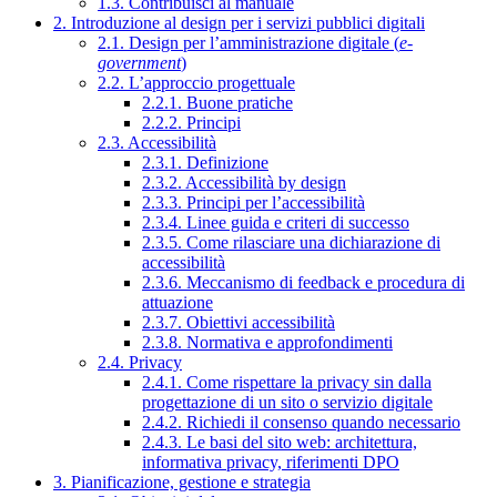
1.3. Contribuisci al manuale
2. Introduzione al design per i servizi pubblici digitali
2.1. Design per l’amministrazione digitale (
e-
government
)
2.2. L’approccio progettuale
2.2.1. Buone pratiche
2.2.2. Principi
2.3. Accessibilità
2.3.1. Definizione
2.3.2. Accessibilità by design
2.3.3. Principi per l’accessibilità
2.3.4. Linee guida e criteri di successo
2.3.5. Come rilasciare una dichiarazione di
accessibilità
2.3.6. Meccanismo di feedback e procedura di
attuazione
2.3.7. Obiettivi accessibilità
2.3.8. Normativa e approfondimenti
2.4. Privacy
2.4.1. Come rispettare la privacy sin dalla
progettazione di un sito o servizio digitale
2.4.2. Richiedi il consenso quando necessario
2.4.3. Le basi del sito web: architettura,
informativa privacy, riferimenti DPO
3. Pianificazione, gestione e strategia