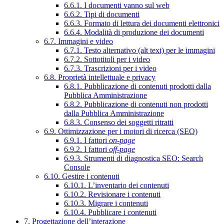
6.6.1. I documenti vanno sul web
6.6.2. Tipi di documenti
6.6.3. Formato di lettura dei documenti elettronici
6.6.4. Modalità di produzione dei documenti
6.7. Immagini e video
6.7.1. Testo alternativo (alt text) per le immagini
6.7.2. Sottotitoli per i video
6.7.3. Trascrizioni per i video
6.8. Proprietà intellettuale e privacy
6.8.1. Pubblicazione di contenuti prodotti dalla
Pubblica Amministrazione
6.8.2. Pubblicazione di contenuti non prodotti
dalla Pubblica Amministrazione
6.8.3. Consenso dei soggetti ritratti
6.9. Ottimizzazione per i motori di ricerca (SEO)
6.9.1. I fattori
on-page
6.9.2. I fattori
off-page
6.9.3. Strumenti di diagnostica SEO: Search
Console
6.10. Gestire i contenuti
6.10.1. L’inventario dei contenuti
6.10.2. Revisionare i contenuti
6.10.3. Migrare i contenuti
6.10.4. Pubblicare i contenuti
7. Progettazione dell’interazione