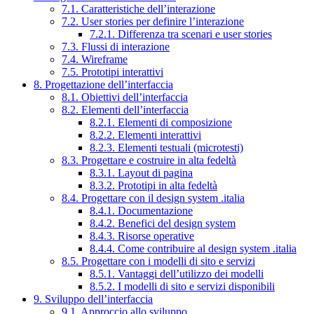
7.1. Caratteristiche dell’interazione
7.2. User stories per definire l’interazione
7.2.1. Differenza tra scenari e user stories
7.3. Flussi di interazione
7.4. Wireframe
7.5. Prototipi interattivi
8. Progettazione dell’interfaccia
8.1. Obiettivi dell’interfaccia
8.2. Elementi dell’interfaccia
8.2.1. Elementi di composizione
8.2.2. Elementi interattivi
8.2.3. Elementi testuali (microtesti)
8.3. Progettare e costruire in alta fedeltà
8.3.1. Layout di pagina
8.3.2. Prototipi in alta fedeltà
8.4. Progettare con il design system .italia
8.4.1. Documentazione
8.4.2. Benefici del design system
8.4.3. Risorse operative
8.4.4. Come contribuire al design system .italia
8.5. Progettare con i modelli di sito e servizi
8.5.1. Vantaggi dell’utilizzo dei modelli
8.5.2. I modelli di sito e servizi disponibili
9. Sviluppo dell’interfaccia
9.1. Approccio allo sviluppo