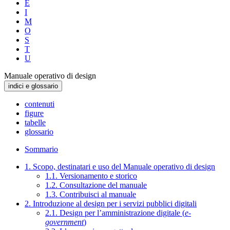
E
I
M
O
S
T
U
Manuale operativo di design
indici e glossario
contenuti
figure
tabelle
glossario
Sommario
1. Scopo, destinatari e uso del Manuale operativo di design
1.1. Versionamento e storico
1.2. Consultazione del manuale
1.3. Contribuisci al manuale
2. Introduzione al design per i servizi pubblici digitali
2.1. Design per l’amministrazione digitale (
e-
government
)