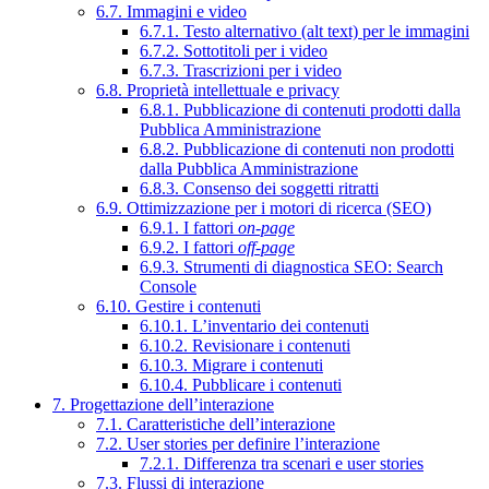
6.7. Immagini e video
6.7.1. Testo alternativo (alt text) per le immagini
6.7.2. Sottotitoli per i video
6.7.3. Trascrizioni per i video
6.8. Proprietà intellettuale e privacy
6.8.1. Pubblicazione di contenuti prodotti dalla
Pubblica Amministrazione
6.8.2. Pubblicazione di contenuti non prodotti
dalla Pubblica Amministrazione
6.8.3. Consenso dei soggetti ritratti
6.9. Ottimizzazione per i motori di ricerca (SEO)
6.9.1. I fattori
on-page
6.9.2. I fattori
off-page
6.9.3. Strumenti di diagnostica SEO: Search
Console
6.10. Gestire i contenuti
6.10.1. L’inventario dei contenuti
6.10.2. Revisionare i contenuti
6.10.3. Migrare i contenuti
6.10.4. Pubblicare i contenuti
7. Progettazione dell’interazione
7.1. Caratteristiche dell’interazione
7.2. User stories per definire l’interazione
7.2.1. Differenza tra scenari e user stories
7.3. Flussi di interazione