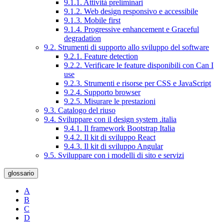
9.1.1. Attività preliminari
9.1.2. Web design responsivo e accessibile
9.1.3. Mobile first
9.1.4. Progressive enhancement e Graceful
degradation
9.2. Strumenti di supporto allo sviluppo del software
9.2.1. Feature detection
9.2.2. Verificare le feature disponibili con Can I
use
9.2.3. Strumenti e risorse per CSS e JavaScript
9.2.4. Supporto browser
9.2.5. Misurare le prestazioni
9.3. Catalogo del riuso
9.4. Sviluppare con il design system .italia
9.4.1. Il framework Bootstrap Italia
9.4.2. Il kit di sviluppo React
9.4.3. Il kit di sviluppo Angular
9.5. Sviluppare con i modelli di sito e servizi
glossario
A
B
C
D