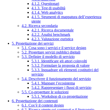
4.1.2. Questionari
4.1.3. Test di usabilità
4.1.4. Web analytics
4.1.5. Strumenti di mappatura dell’esperienza
utente
4.2. Ricerca secondaria
4.2.1. Ricerca documentale
4.2.2. Analisi benchmark
4.2.3. Valutazione euristica
5. Progettazione dei servizi
5.1. Cosa sono i servizi e il service design
5.2. Progettare servizi pubblici digitali
5.3. Definire il modello di servizio
5.3.1. Identificare gli attori coinvolti
5.3.2. Formulare la proposta di valore
5.3.3. Inquadrare gli elementi costitutivi del
servizio
5.4. Descrivere il funzionamento del servizio
5.4.1. Mappare l’ecosistema
5.4.2. Rappresentare i flussi di servizio
5.5. Co-progettare le soluzioni
5.5.1. Workshop di co-progettazione
6. Progettazione dei contenuti
6.1. Cos’è il content design
6.2. Ricerca utente sui contenuti e il linguaggio