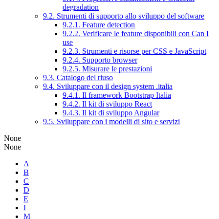
degradation
9.2. Strumenti di supporto allo sviluppo del software
9.2.1. Feature detection
9.2.2. Verificare le feature disponibili con Can I
use
9.2.3. Strumenti e risorse per CSS e JavaScript
9.2.4. Supporto browser
9.2.5. Misurare le prestazioni
9.3. Catalogo del riuso
9.4. Sviluppare con il design system .italia
9.4.1. Il framework Bootstrap Italia
9.4.2. Il kit di sviluppo React
9.4.3. Il kit di sviluppo Angular
9.5. Sviluppare con i modelli di sito e servizi
None
None
A
B
C
D
E
I
M