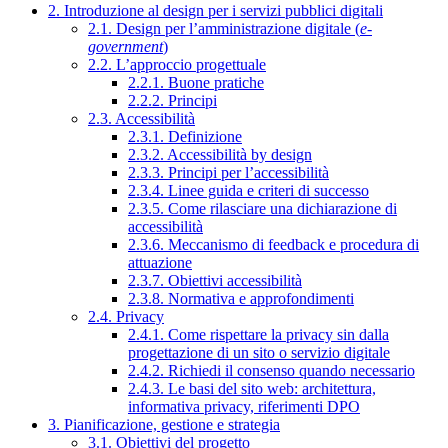
2. Introduzione al design per i servizi pubblici digitali
2.1. Design per l’amministrazione digitale (
e-
government
)
2.2. L’approccio progettuale
2.2.1. Buone pratiche
2.2.2. Principi
2.3. Accessibilità
2.3.1. Definizione
2.3.2. Accessibilità by design
2.3.3. Principi per l’accessibilità
2.3.4. Linee guida e criteri di successo
2.3.5. Come rilasciare una dichiarazione di
accessibilità
2.3.6. Meccanismo di feedback e procedura di
attuazione
2.3.7. Obiettivi accessibilità
2.3.8. Normativa e approfondimenti
2.4. Privacy
2.4.1. Come rispettare la privacy sin dalla
progettazione di un sito o servizio digitale
2.4.2. Richiedi il consenso quando necessario
2.4.3. Le basi del sito web: architettura,
informativa privacy, riferimenti DPO
3. Pianificazione, gestione e strategia
3.1. Obiettivi del progetto