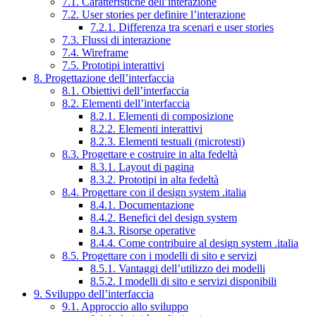
7.1. Caratteristiche dell’interazione
7.2. User stories per definire l’interazione
7.2.1. Differenza tra scenari e user stories
7.3. Flussi di interazione
7.4. Wireframe
7.5. Prototipi interattivi
8. Progettazione dell’interfaccia
8.1. Obiettivi dell’interfaccia
8.2. Elementi dell’interfaccia
8.2.1. Elementi di composizione
8.2.2. Elementi interattivi
8.2.3. Elementi testuali (microtesti)
8.3. Progettare e costruire in alta fedeltà
8.3.1. Layout di pagina
8.3.2. Prototipi in alta fedeltà
8.4. Progettare con il design system .italia
8.4.1. Documentazione
8.4.2. Benefici del design system
8.4.3. Risorse operative
8.4.4. Come contribuire al design system .italia
8.5. Progettare con i modelli di sito e servizi
8.5.1. Vantaggi dell’utilizzo dei modelli
8.5.2. I modelli di sito e servizi disponibili
9. Sviluppo dell’interfaccia
9.1. Approccio allo sviluppo