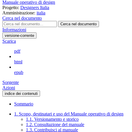
Manuale operativo di design
Progetto:
Designers Italia
Amministrazione:
italia
Cerca nel documento
Cerca nel documento
Informazioni
versione-corrente
Scarica
pdf
html
epub
Sorgente
Azioni
indice dei contenuti
Sommario
1. Scopo, destinatari e uso del Manuale operativo di design
1.1. Versionamento e storico
1.2. Consultazione del manuale
1.3. Contribuisci al manuale