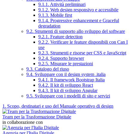
9.1.1. Attività preliminari
9.1.2. Web design responsivo e accessibile
9.1.3. Mobile first
9.1.4. Progressive enhancement e Graceful
degradation
9.2. Strumenti di supporto allo sviluppo del software
9.2.1. Feature detection
9.2.2. Verificare le feature disponibili con Can I
use
9.2.3. Strumenti e risorse per CSS e JavaScript
9.2.4. Supporto browser
9.2.5. Misurare le prestazioni
9.3. Catalogo del riuso
9.4. Sviluppare con il design system .italia
9.4.1. Il framework Bootstrap Italia
9.4.2. Il kit di sviluppo React
9.4.3. Il kit di sviluppo Angular
9.5. Sviluppare con i modelli di sito e servizi
1. Scopo, destinatari e uso del Manuale operativo di design
Team per la Trasformazione Digitale
in collaborazione con
Agenzia per l'Italia Digitale