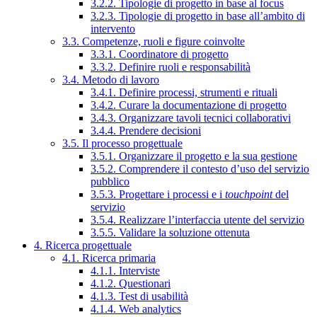
3.2.2. Tipologie di progetto in base al focus
3.2.3. Tipologie di progetto in base all’ambito di
intervento
3.3. Competenze, ruoli e figure coinvolte
3.3.1. Coordinatore di progetto
3.3.2. Definire ruoli e responsabilità
3.4. Metodo di lavoro
3.4.1. Definire processi, strumenti e rituali
3.4.2. Curare la documentazione di progetto
3.4.3. Organizzare tavoli tecnici collaborativi
3.4.4. Prendere decisioni
3.5. Il processo progettuale
3.5.1. Organizzare il progetto e la sua gestione
3.5.2. Comprendere il contesto d’uso del servizio
pubblico
3.5.3. Progettare i processi e i
touchpoint
del
servizio
3.5.4. Realizzare l’interfaccia utente del servizio
3.5.5. Validare la soluzione ottenuta
4. Ricerca progettuale
4.1. Ricerca primaria
4.1.1. Interviste
4.1.2. Questionari
4.1.3. Test di usabilità
4.1.4. Web analytics