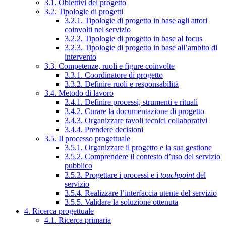
3.1. Obiettivi del progetto
3.2. Tipologie di progetti
3.2.1. Tipologie di progetto in base agli attori
coinvolti nel servizio
3.2.2. Tipologie di progetto in base al focus
3.2.3. Tipologie di progetto in base all’ambito di
intervento
3.3. Competenze, ruoli e figure coinvolte
3.3.1. Coordinatore di progetto
3.3.2. Definire ruoli e responsabilità
3.4. Metodo di lavoro
3.4.1. Definire processi, strumenti e rituali
3.4.2. Curare la documentazione di progetto
3.4.3. Organizzare tavoli tecnici collaborativi
3.4.4. Prendere decisioni
3.5. Il processo progettuale
3.5.1. Organizzare il progetto e la sua gestione
3.5.2. Comprendere il contesto d’uso del servizio
pubblico
3.5.3. Progettare i processi e i
touchpoint
del
servizio
3.5.4. Realizzare l’interfaccia utente del servizio
3.5.5. Validare la soluzione ottenuta
4. Ricerca progettuale
4.1. Ricerca primaria