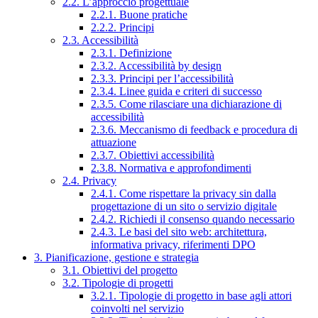
2.2. L’approccio progettuale
2.2.1. Buone pratiche
2.2.2. Principi
2.3. Accessibilità
2.3.1. Definizione
2.3.2. Accessibilità by design
2.3.3. Principi per l’accessibilità
2.3.4. Linee guida e criteri di successo
2.3.5. Come rilasciare una dichiarazione di
accessibilità
2.3.6. Meccanismo di feedback e procedura di
attuazione
2.3.7. Obiettivi accessibilità
2.3.8. Normativa e approfondimenti
2.4. Privacy
2.4.1. Come rispettare la privacy sin dalla
progettazione di un sito o servizio digitale
2.4.2. Richiedi il consenso quando necessario
2.4.3. Le basi del sito web: architettura,
informativa privacy, riferimenti DPO
3. Pianificazione, gestione e strategia
3.1. Obiettivi del progetto
3.2. Tipologie di progetti
3.2.1. Tipologie di progetto in base agli attori
coinvolti nel servizio