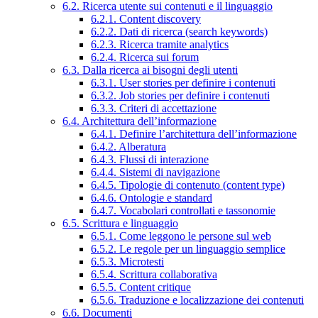
6.2. Ricerca utente sui contenuti e il linguaggio
6.2.1. Content discovery
6.2.2. Dati di ricerca (search keywords)
6.2.3. Ricerca tramite analytics
6.2.4. Ricerca sui forum
6.3. Dalla ricerca ai bisogni degli utenti
6.3.1. User stories per definire i contenuti
6.3.2. Job stories per definire i contenuti
6.3.3. Criteri di accettazione
6.4. Architettura dell’informazione
6.4.1. Definire l’architettura dell’informazione
6.4.2. Alberatura
6.4.3. Flussi di interazione
6.4.4. Sistemi di navigazione
6.4.5. Tipologie di contenuto (content type)
6.4.6. Ontologie e standard
6.4.7. Vocabolari controllati e tassonomie
6.5. Scrittura e linguaggio
6.5.1. Come leggono le persone sul web
6.5.2. Le regole per un linguaggio semplice
6.5.3. Microtesti
6.5.4. Scrittura collaborativa
6.5.5. Content critique
6.5.6. Traduzione e localizzazione dei contenuti
6.6. Documenti