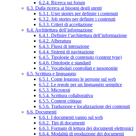
6.2.4. Ricerca sui forum
6.3. Dalla ricerca ai bisogni degli utenti
6.3.1. User stories per definire i contenuti
6.3.2. Job stories per definire i contenuti
6.3.3. Criteri di accettazione
6.4. Architettura dell’informazione
6.4.1. Definire l’architettura dell’informazione
6.4.2. Alberatura
6.4.3. Flussi di interazione
6.4.4. Sistemi di navigazione
6.4.5. Tipologie di contenuto (content type)
6.4.6. Ontologie e standard
6.4.7. Vocabolari controllati e tassonomie
6.5. Scrittura e linguaggio
6.5.1. Come leggono le persone sul web
6.5.2. Le regole per un linguaggio semplice
6.5.3. Microtesti
6.5.4. Scrittura collaborativa
6.5.5. Content critique
6.5.6. Traduzione e localizzazione dei contenuti
6.6. Documenti
6.6.1. I documenti vanno sul web
6.6.2. Tipi di documenti
6.6.3. Formato di lettura dei documenti elettronici
6.6.4. Modalità di produzione dei documenti