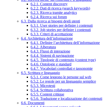
6.2.1. Content discovery
6.2.2. Dati di ricerca (search keywords)
6.2.3. Ricerca tramite analytics
6.2.4. Ricerca sui forum
6.3. Dalla ricerca ai bisogni degli utenti
6.3.1. User stories per definire i contenuti
6.3.2. Job stories per definire i contenuti
6.3.3. Criteri di accettazione
6.4. Architettura dell’informazione
6.4.1. Definire l’architettura dell’informazione
6.4.2. Alberatura
6.4.3. Flussi di interazione
6.4.4. Sistemi di navigazione
6.4.5. Tipologie di contenuto (content type)
6.4.6. Ontologie e standard
6.4.7. Vocabolari controllati e tassonomie
6.5. Scrittura e linguaggio
6.5.1. Come leggono le persone sul web
6.5.2. Le regole per un linguaggio semplice
6.5.3. Microtesti
6.5.4. Scrittura collaborativa
6.5.5. Content critique
6.5.6. Traduzione e localizzazione dei contenuti
6.6. Documenti