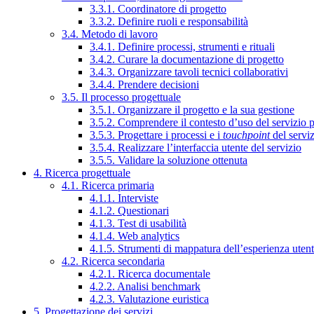
3.3.1. Coordinatore di progetto
3.3.2. Definire ruoli e responsabilità
3.4. Metodo di lavoro
3.4.1. Definire processi, strumenti e rituali
3.4.2. Curare la documentazione di progetto
3.4.3. Organizzare tavoli tecnici collaborativi
3.4.4. Prendere decisioni
3.5. Il processo progettuale
3.5.1. Organizzare il progetto e la sua gestione
3.5.2. Comprendere il contesto d’uso del servizio 
3.5.3. Progettare i processi e i
touchpoint
del servi
3.5.4. Realizzare l’interfaccia utente del servizio
3.5.5. Validare la soluzione ottenuta
4. Ricerca progettuale
4.1. Ricerca primaria
4.1.1. Interviste
4.1.2. Questionari
4.1.3. Test di usabilità
4.1.4. Web analytics
4.1.5. Strumenti di mappatura dell’esperienza uten
4.2. Ricerca secondaria
4.2.1. Ricerca documentale
4.2.2. Analisi benchmark
4.2.3. Valutazione euristica
5. Progettazione dei servizi