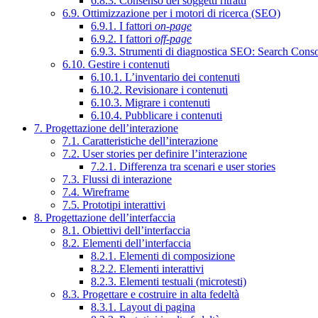
6.8.3. Consenso dei soggetti ritratti
6.9. Ottimizzazione per i motori di ricerca (SEO)
6.9.1. I fattori
on-page
6.9.2. I fattori
off-page
6.9.3. Strumenti di diagnostica SEO: Search Cons
6.10. Gestire i contenuti
6.10.1. L’inventario dei contenuti
6.10.2. Revisionare i contenuti
6.10.3. Migrare i contenuti
6.10.4. Pubblicare i contenuti
7. Progettazione dell’interazione
7.1. Caratteristiche dell’interazione
7.2. User stories per definire l’interazione
7.2.1. Differenza tra scenari e user stories
7.3. Flussi di interazione
7.4. Wireframe
7.5. Prototipi interattivi
8. Progettazione dell’interfaccia
8.1. Obiettivi dell’interfaccia
8.2. Elementi dell’interfaccia
8.2.1. Elementi di composizione
8.2.2. Elementi interattivi
8.2.3. Elementi testuali (microtesti)
8.3. Progettare e costruire in alta fedeltà
8.3.1. Layout di pagina