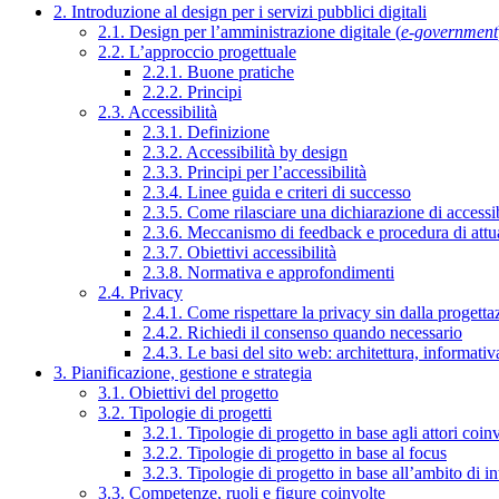
2. Introduzione al design per i servizi pubblici digitali
2.1. Design per l’amministrazione digitale (
e-government
2.2. L’approccio progettuale
2.2.1. Buone pratiche
2.2.2. Principi
2.3. Accessibilità
2.3.1. Definizione
2.3.2. Accessibilità by design
2.3.3. Principi per l’accessibilità
2.3.4. Linee guida e criteri di successo
2.3.5. Come rilasciare una dichiarazione di accessib
2.3.6. Meccanismo di feedback e procedura di attu
2.3.7. Obiettivi accessibilità
2.3.8. Normativa e approfondimenti
2.4. Privacy
2.4.1. Come rispettare la privacy sin dalla progettaz
2.4.2. Richiedi il consenso quando necessario
2.4.3. Le basi del sito web: architettura, informati
3. Pianificazione, gestione e strategia
3.1. Obiettivi del progetto
3.2. Tipologie di progetti
3.2.1. Tipologie di progetto in base agli attori coinv
3.2.2. Tipologie di progetto in base al focus
3.2.3. Tipologie di progetto in base all’ambito di i
3.3. Competenze, ruoli e figure coinvolte