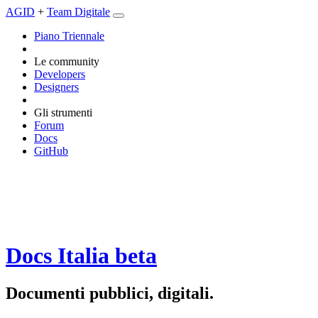
AGID
+
Team Digitale
Piano Triennale
Le community
Developers
Designers
Gli strumenti
Forum
Docs
GitHub
Docs Italia
beta
Documenti pubblici, digitali.