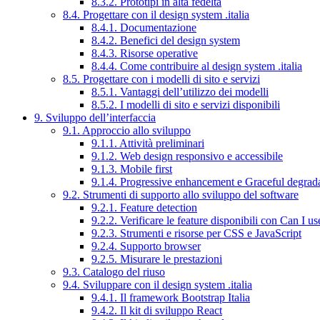
8.3.2. Prototipi in alta fedeltà
8.4. Progettare con il design system .italia
8.4.1. Documentazione
8.4.2. Benefici del design system
8.4.3. Risorse operative
8.4.4. Come contribuire al design system .italia
8.5. Progettare con i modelli di sito e servizi
8.5.1. Vantaggi dell’utilizzo dei modelli
8.5.2. I modelli di sito e servizi disponibili
9. Sviluppo dell’interfaccia
9.1. Approccio allo sviluppo
9.1.1. Attività preliminari
9.1.2. Web design responsivo e accessibile
9.1.3. Mobile first
9.1.4. Progressive enhancement e Graceful degrad
9.2. Strumenti di supporto allo sviluppo del software
9.2.1. Feature detection
9.2.2. Verificare le feature disponibili con Can I us
9.2.3. Strumenti e risorse per CSS e JavaScript
9.2.4. Supporto browser
9.2.5. Misurare le prestazioni
9.3. Catalogo del riuso
9.4. Sviluppare con il design system .italia
9.4.1. Il framework Bootstrap Italia
9.4.2. Il kit di sviluppo React