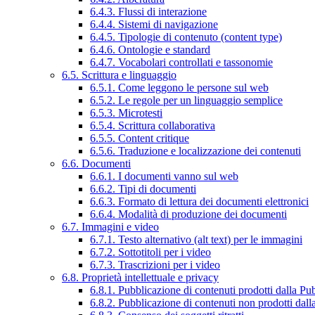
6.4.3. Flussi di interazione
6.4.4. Sistemi di navigazione
6.4.5. Tipologie di contenuto (content type)
6.4.6. Ontologie e standard
6.4.7. Vocabolari controllati e tassonomie
6.5. Scrittura e linguaggio
6.5.1. Come leggono le persone sul web
6.5.2. Le regole per un linguaggio semplice
6.5.3. Microtesti
6.5.4. Scrittura collaborativa
6.5.5. Content critique
6.5.6. Traduzione e localizzazione dei contenuti
6.6. Documenti
6.6.1. I documenti vanno sul web
6.6.2. Tipi di documenti
6.6.3. Formato di lettura dei documenti elettronici
6.6.4. Modalità di produzione dei documenti
6.7. Immagini e video
6.7.1. Testo alternativo (alt text) per le immagini
6.7.2. Sottotitoli per i video
6.7.3. Trascrizioni per i video
6.8. Proprietà intellettuale e privacy
6.8.1. Pubblicazione di contenuti prodotti dalla P
6.8.2. Pubblicazione di contenuti non prodotti dal