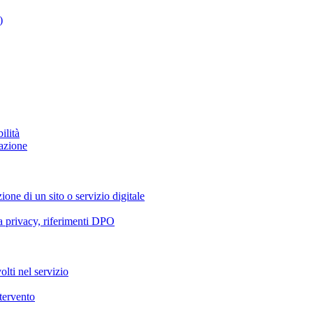
)
ilità
azione
ione di un sito o servizio digitale
va privacy, riferimenti DPO
olti nel servizio
ntervento