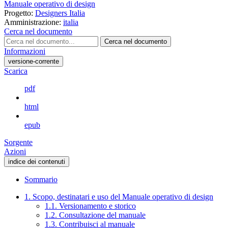
Manuale operativo di design
Progetto:
Designers Italia
Amministrazione:
italia
Cerca nel documento
Cerca nel documento
Informazioni
versione-corrente
Scarica
pdf
html
epub
Sorgente
Azioni
indice dei contenuti
Sommario
1. Scopo, destinatari e uso del Manuale operativo di design
1.1. Versionamento e storico
1.2. Consultazione del manuale
1.3. Contribuisci al manuale