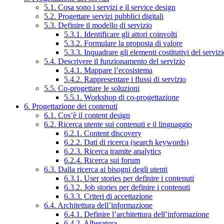
5.1. Cosa sono i servizi e il service design
5.2. Progettare servizi pubblici digitali
5.3. Definire il modello di servizio
5.3.1. Identificare gli attori coinvolti
5.3.2. Formulare la proposta di valore
5.3.3. Inquadrare gli elementi costitutivi del serviz
5.4. Descrivere il funzionamento del servizio
5.4.1. Mappare l’ecosistema
5.4.2. Rappresentare i flussi di servizio
5.5. Co-progettare le soluzioni
5.5.1. Workshop di co-progettazione
6. Progettazione dei contenuti
6.1. Cos’è il content design
6.2. Ricerca utente sui contenuti e il linguaggio
6.2.1. Content discovery
6.2.2. Dati di ricerca (search keywords)
6.2.3. Ricerca tramite analytics
6.2.4. Ricerca sui forum
6.3. Dalla ricerca ai bisogni degli utenti
6.3.1. User stories per definire i contenuti
6.3.2. Job stories per definire i contenuti
6.3.3. Criteri di accettazione
6.4. Architettura dell’informazione
6.4.1. Definire l’architettura dell’informazione
6.4.2. Alberatura