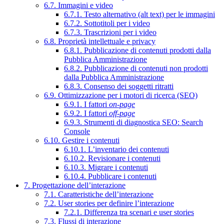
6.7. Immagini e video
6.7.1. Testo alternativo (alt text) per le immagini
6.7.2. Sottotitoli per i video
6.7.3. Trascrizioni per i video
6.8. Proprietà intellettuale e privacy
6.8.1. Pubblicazione di contenuti prodotti dalla
Pubblica Amministrazione
6.8.2. Pubblicazione di contenuti non prodotti
dalla Pubblica Amministrazione
6.8.3. Consenso dei soggetti ritratti
6.9. Ottimizzazione per i motori di ricerca (SEO)
6.9.1. I fattori
on-page
6.9.2. I fattori
off-page
6.9.3. Strumenti di diagnostica SEO: Search
Console
6.10. Gestire i contenuti
6.10.1. L’inventario dei contenuti
6.10.2. Revisionare i contenuti
6.10.3. Migrare i contenuti
6.10.4. Pubblicare i contenuti
7. Progettazione dell’interazione
7.1. Caratteristiche dell’interazione
7.2. User stories per definire l’interazione
7.2.1. Differenza tra scenari e user stories
7.3. Flussi di interazione