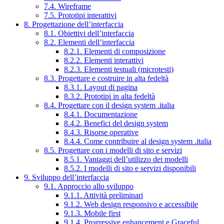
7.4. Wireframe
7.5. Prototipi interattivi
8. Progettazione dell’interfaccia
8.1. Obiettivi dell’interfaccia
8.2. Elementi dell’interfaccia
8.2.1. Elementi di composizione
8.2.2. Elementi interattivi
8.2.3. Elementi testuali (microtesti)
8.3. Progettare e costruire in alta fedeltà
8.3.1. Layout di pagina
8.3.2. Prototipi in alta fedeltà
8.4. Progettare con il design system .italia
8.4.1. Documentazione
8.4.2. Benefici del design system
8.4.3. Risorse operative
8.4.4. Come contribuire al design system .italia
8.5. Progettare con i modelli di sito e servizi
8.5.1. Vantaggi dell’utilizzo dei modelli
8.5.2. I modelli di sito e servizi disponibili
9. Sviluppo dell’interfaccia
9.1. Approccio allo sviluppo
9.1.1. Attività preliminari
9.1.2. Web design responsivo e accessibile
9.1.3. Mobile first
9.1.4. Progressive enhancement e Graceful