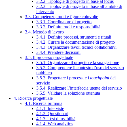
3.2.2. Tipologie di progetto in base al focus
3.2.3. Tipologie di progetto in base all’ambito di
intervento
3.3. Competenze, ruoli e figure coinvolte
3.3.1. Coordinatore di progetto
3.3.2. Definire ruoli e responsabilità
3.4. Metodo di lavoro
3.4.1. Definire processi, strumenti e rituali
3.4.2. Curare la documentazione di progetto
3.4.3. Organizzare tavoli tecnici collaborativi
3.4.4. Prendere decisioni
3.5. Il processo progettuale
3.5.1. Organizzare il progetto e la sua gestione
3.5.2. Comprendere il contesto d’uso del servizio
pubblico
3.5.3. Progettare i processi e i
touchpoint
del
servizio
3.5.4. Realizzare l’interfaccia utente del servizio
3.5.5. Validare la soluzione ottenuta
4. Ricerca progettuale
4.1. Ricerca primaria
4.1.1. Interviste
4.1.2. Questionari
4.1.3. Test di usabilità
4.1.4. Web analytics