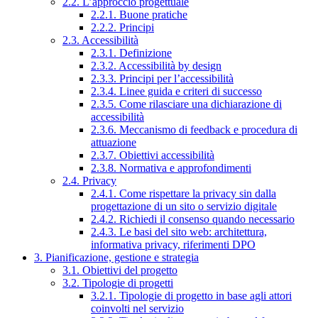
2.2. L’approccio progettuale
2.2.1. Buone pratiche
2.2.2. Principi
2.3. Accessibilità
2.3.1. Definizione
2.3.2. Accessibilità by design
2.3.3. Principi per l’accessibilità
2.3.4. Linee guida e criteri di successo
2.3.5. Come rilasciare una dichiarazione di
accessibilità
2.3.6. Meccanismo di feedback e procedura di
attuazione
2.3.7. Obiettivi accessibilità
2.3.8. Normativa e approfondimenti
2.4. Privacy
2.4.1. Come rispettare la privacy sin dalla
progettazione di un sito o servizio digitale
2.4.2. Richiedi il consenso quando necessario
2.4.3. Le basi del sito web: architettura,
informativa privacy, riferimenti DPO
3. Pianificazione, gestione e strategia
3.1. Obiettivi del progetto
3.2. Tipologie di progetti
3.2.1. Tipologie di progetto in base agli attori
coinvolti nel servizio