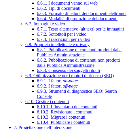
6.6.1. I documenti vanno sul web
6.6.2. Tipi di documenti
6.6.3. Formato di lettura dei documenti elettronici
6.6.4. Modalità di produzione dei documenti
6.7. Immagini e video
6.7.1. Testo alternativo (alt text) per le immagini
6.7.2. Sottotitoli per i video
6.7.3. Trascrizioni per i video
6.8. Proprietà intellettuale e privacy
6.8.1. Pubblicazione di contenuti prodotti dalla
Pubblica Amministrazione
6.8.2. Pubblicazione di contenuti non prodotti
dalla Pubblica Amministrazione
6.8.3. Consenso dei soggetti ritratti
6.9. Ottimizzazione per i motori di ricerca (SEO)
6.9.1. I fattori
on-page
6.9.2. I fattori
off-page
6.9.3. Strumenti di diagnostica SEO: Search
Console
6.10. Gestire i contenuti
6.10.1. L’inventario dei contenuti
6.10.2. Revisionare i contenuti
6.10.3. Migrare i contenuti
6.10.4. Pubblicare i contenuti
7. Progettazione dell’interazione