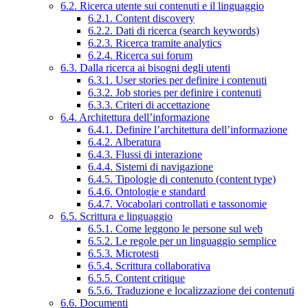
6.2. Ricerca utente sui contenuti e il linguaggio
6.2.1. Content discovery
6.2.2. Dati di ricerca (search keywords)
6.2.3. Ricerca tramite analytics
6.2.4. Ricerca sui forum
6.3. Dalla ricerca ai bisogni degli utenti
6.3.1. User stories per definire i contenuti
6.3.2. Job stories per definire i contenuti
6.3.3. Criteri di accettazione
6.4. Architettura dell’informazione
6.4.1. Definire l’architettura dell’informazione
6.4.2. Alberatura
6.4.3. Flussi di interazione
6.4.4. Sistemi di navigazione
6.4.5. Tipologie di contenuto (content type)
6.4.6. Ontologie e standard
6.4.7. Vocabolari controllati e tassonomie
6.5. Scrittura e linguaggio
6.5.1. Come leggono le persone sul web
6.5.2. Le regole per un linguaggio semplice
6.5.3. Microtesti
6.5.4. Scrittura collaborativa
6.5.5. Content critique
6.5.6. Traduzione e localizzazione dei contenuti
6.6. Documenti