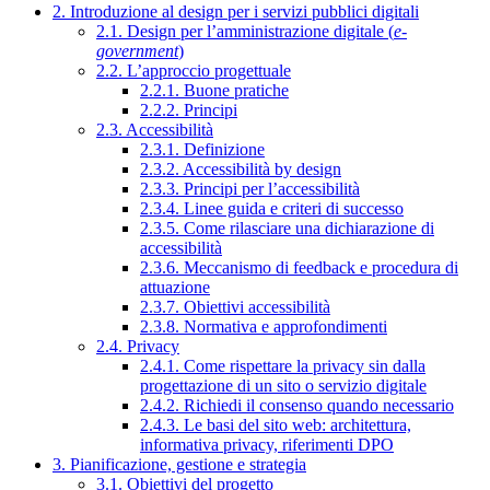
2. Introduzione al design per i servizi pubblici digitali
2.1. Design per l’amministrazione digitale (
e-
government
)
2.2. L’approccio progettuale
2.2.1. Buone pratiche
2.2.2. Principi
2.3. Accessibilità
2.3.1. Definizione
2.3.2. Accessibilità by design
2.3.3. Principi per l’accessibilità
2.3.4. Linee guida e criteri di successo
2.3.5. Come rilasciare una dichiarazione di
accessibilità
2.3.6. Meccanismo di feedback e procedura di
attuazione
2.3.7. Obiettivi accessibilità
2.3.8. Normativa e approfondimenti
2.4. Privacy
2.4.1. Come rispettare la privacy sin dalla
progettazione di un sito o servizio digitale
2.4.2. Richiedi il consenso quando necessario
2.4.3. Le basi del sito web: architettura,
informativa privacy, riferimenti DPO
3. Pianificazione, gestione e strategia
3.1. Obiettivi del progetto