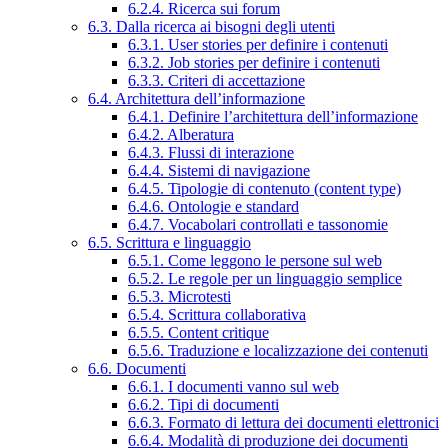
6.2.4. Ricerca sui forum
6.3. Dalla ricerca ai bisogni degli utenti
6.3.1. User stories per definire i contenuti
6.3.2. Job stories per definire i contenuti
6.3.3. Criteri di accettazione
6.4. Architettura dell’informazione
6.4.1. Definire l’architettura dell’informazione
6.4.2. Alberatura
6.4.3. Flussi di interazione
6.4.4. Sistemi di navigazione
6.4.5. Tipologie di contenuto (content type)
6.4.6. Ontologie e standard
6.4.7. Vocabolari controllati e tassonomie
6.5. Scrittura e linguaggio
6.5.1. Come leggono le persone sul web
6.5.2. Le regole per un linguaggio semplice
6.5.3. Microtesti
6.5.4. Scrittura collaborativa
6.5.5. Content critique
6.5.6. Traduzione e localizzazione dei contenuti
6.6. Documenti
6.6.1. I documenti vanno sul web
6.6.2. Tipi di documenti
6.6.3. Formato di lettura dei documenti elettronici
6.6.4. Modalità di produzione dei documenti