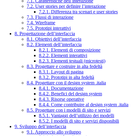
7.1. Caratteristiche dell’interazione
7.2. User stories per definire l’interazione
7.2.1. Differenza tra scenari e user stories
7.3. Flussi di interazione
7.4. Wireframe
7.5. Prototipi interattivi
8. Progettazione dell’interfaccia
8.1. Obiettivi dell’interfaccia
8.2. Elementi dell’interfaccia
8.2.1. Elementi di composizione
8.2.2. Elementi interattivi
8.2.3. Elementi testuali (microtesti)
8.3. Progettare e costruire in alta fedeltà
8.3.1. Layout di pagina
8.3.2. Prototipi in alta fedeltà
8.4. Progettare con il design system .italia
8.4.1. Documentazione
8.4.2. Benefici del design system
8.4.3. Risorse operative
8.4.4. Come contribuire al design system .italia
8.5. Progettare con i modelli di sito e servizi
8.5.1. Vantaggi dell’utilizzo dei modelli
8.5.2. I modelli di sito e servizi disponibili
9. Sviluppo dell’interfaccia
9.1. Approccio allo sviluppo