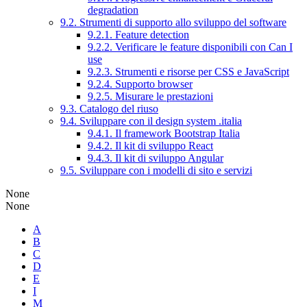
degradation
9.2. Strumenti di supporto allo sviluppo del software
9.2.1. Feature detection
9.2.2. Verificare le feature disponibili con Can I
use
9.2.3. Strumenti e risorse per CSS e JavaScript
9.2.4. Supporto browser
9.2.5. Misurare le prestazioni
9.3. Catalogo del riuso
9.4. Sviluppare con il design system .italia
9.4.1. Il framework Bootstrap Italia
9.4.2. Il kit di sviluppo React
9.4.3. Il kit di sviluppo Angular
9.5. Sviluppare con i modelli di sito e servizi
None
None
A
B
C
D
E
I
M