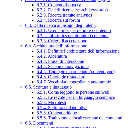
6.2.1. Content discovery
6.2.2. Dati di ricerca (search keywords)
6.2.3. Ricerca tramite analytics
6.2.4. Ricerca sui forum
6.3. Dalla ricerca ai bisogni degli utenti
6.3.1. User stories per definire i contenuti
6.3.2. Job stories per definire i contenuti
6.3.3. Criteri di accettazione
6.4. Architettura dell’informazione
6.4.1. Definire l’architettura dell’informazione
6.4.2. Alberatura
6.4.3. Flussi di interazione
6.4.4. Sistemi di navigazione
6.4.5. Tipologie di contenuto (content type)
6.4.6. Ontologie e standard
6.4.7. Vocabolari controllati e tassonomie
6.5. Scrittura e linguaggio
6.5.1. Come leggono le persone sul web
6.5.2. Le regole per un linguaggio semplice
6.5.3. Microtesti
6.5.4. Scrittura collaborativa
6.5.5. Content critique
6.5.6. Traduzione e localizzazione dei contenuti
6.6. Documenti