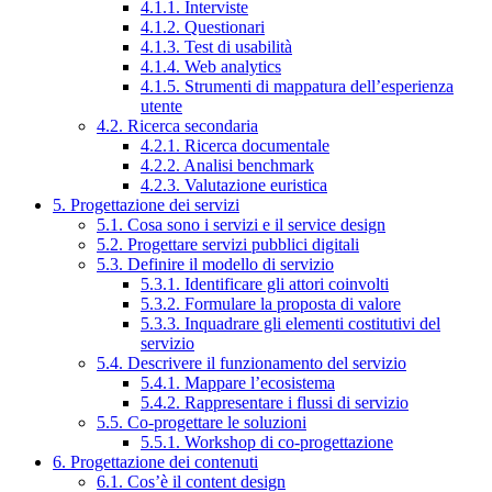
4.1.1. Interviste
4.1.2. Questionari
4.1.3. Test di usabilità
4.1.4. Web analytics
4.1.5. Strumenti di mappatura dell’esperienza
utente
4.2. Ricerca secondaria
4.2.1. Ricerca documentale
4.2.2. Analisi benchmark
4.2.3. Valutazione euristica
5. Progettazione dei servizi
5.1. Cosa sono i servizi e il service design
5.2. Progettare servizi pubblici digitali
5.3. Definire il modello di servizio
5.3.1. Identificare gli attori coinvolti
5.3.2. Formulare la proposta di valore
5.3.3. Inquadrare gli elementi costitutivi del
servizio
5.4. Descrivere il funzionamento del servizio
5.4.1. Mappare l’ecosistema
5.4.2. Rappresentare i flussi di servizio
5.5. Co-progettare le soluzioni
5.5.1. Workshop di co-progettazione
6. Progettazione dei contenuti
6.1. Cos’è il content design