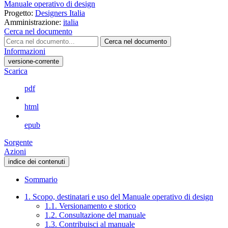
Manuale operativo di design
Progetto:
Designers Italia
Amministrazione:
italia
Cerca nel documento
Cerca nel documento
Informazioni
versione-corrente
Scarica
pdf
html
epub
Sorgente
Azioni
indice dei contenuti
Sommario
1. Scopo, destinatari e uso del Manuale operativo di design
1.1. Versionamento e storico
1.2. Consultazione del manuale
1.3. Contribuisci al manuale