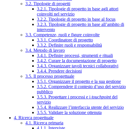
3.2. Tipologie di progetti
3.2.1. Tipologie di progetto in base agli attori
coinvolti nel servizio
3.2.2. Tipologie di progetto in base al focus
3.2.3. Tipologie di progetto in base all’ambito di
intervento
3.3. Competenze, ruoli e figure coinvolte
3.3.1. Coordinatore di progetto
3.3.2. Definire ruoli e responsabilità
3.4. Metodo di lavoro
3.4.1. Definire processi, strumenti e rituali
3.4.2. Curare la documentazione di progetto
3.4.3. Organizzare tavoli tecnici collaborativi
3.4.4. Prendere decisioni
3.5. Il processo progettuale
3.5.1. Organizzare il progetto e la sua gestione
3.5.2. Comprendere il contesto d’uso del servizio
pubblico
3.5.3. Progettare i processi e i
touchpoint
del
servizio
3.5.4. Realizzare l’interfaccia utente del servizio
3.5.5. Validare la soluzione ottenuta
4. Ricerca progettuale
4.1. Ricerca primaria
4.1.1. Interviste