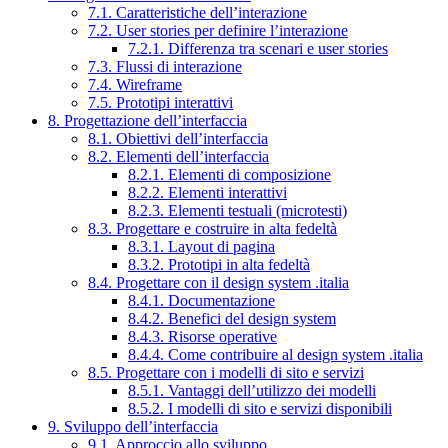
7.1. Caratteristiche dell’interazione
7.2. User stories per definire l’interazione
7.2.1. Differenza tra scenari e user stories
7.3. Flussi di interazione
7.4. Wireframe
7.5. Prototipi interattivi
8. Progettazione dell’interfaccia
8.1. Obiettivi dell’interfaccia
8.2. Elementi dell’interfaccia
8.2.1. Elementi di composizione
8.2.2. Elementi interattivi
8.2.3. Elementi testuali (microtesti)
8.3. Progettare e costruire in alta fedeltà
8.3.1. Layout di pagina
8.3.2. Prototipi in alta fedeltà
8.4. Progettare con il design system .italia
8.4.1. Documentazione
8.4.2. Benefici del design system
8.4.3. Risorse operative
8.4.4. Come contribuire al design system .italia
8.5. Progettare con i modelli di sito e servizi
8.5.1. Vantaggi dell’utilizzo dei modelli
8.5.2. I modelli di sito e servizi disponibili
9. Sviluppo dell’interfaccia
9.1. Approccio allo sviluppo