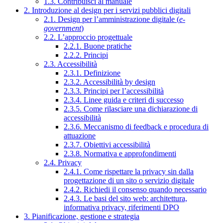
1.3. Contribuisci al manuale
2. Introduzione al design per i servizi pubblici digitali
2.1. Design per l’amministrazione digitale (
e-
government
)
2.2. L’approccio progettuale
2.2.1. Buone pratiche
2.2.2. Principi
2.3. Accessibilità
2.3.1. Definizione
2.3.2. Accessibilità by design
2.3.3. Principi per l’accessibilità
2.3.4. Linee guida e criteri di successo
2.3.5. Come rilasciare una dichiarazione di
accessibilità
2.3.6. Meccanismo di feedback e procedura di
attuazione
2.3.7. Obiettivi accessibilità
2.3.8. Normativa e approfondimenti
2.4. Privacy
2.4.1. Come rispettare la privacy sin dalla
progettazione di un sito o servizio digitale
2.4.2. Richiedi il consenso quando necessario
2.4.3. Le basi del sito web: architettura,
informativa privacy, riferimenti DPO
3. Pianificazione, gestione e strategia