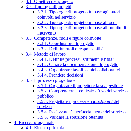
3.1. Obiettivi del progetto
3.2. Tipologie di progetti
3.2.1. Tipologie di progetto in base agli attori
coinvolti nel servizio
3.2.2. Tipologie di progetto in base al focus
3.2.3. Tipologie di progetto in base all’ambito di
intervento
3.3. Competenze, ruoli e figure coinvolte
3.3.1. Coordinatore di progetto
3.3.2. Definire ruoli e responsabilità
3.4. Metodo di lavoro
3.4.1. Definire processi, strumenti e rituali
3.4.2. Curare la documentazione di progetto
3.4.3. Organizzare tavoli tecnici collaborativi
3.4.4. Prendere decisioni
3.5. Il processo progettuale
3.5.1. Organizzare il progetto e la sua gestione
3.5.2. Comprendere il contesto d’uso del servizio
pubblico
3.5.3. Progettare i processi e i
touchpoint
del
servizio
3.5.4. Realizzare l’interfaccia utente del servizio
3.5.5. Validare la soluzione ottenuta
4. Ricerca progettuale
4.1. Ricerca primaria