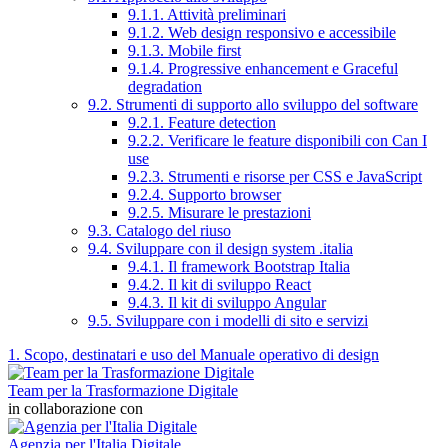
9.1.1. Attività preliminari
9.1.2. Web design responsivo e accessibile
9.1.3. Mobile first
9.1.4. Progressive enhancement e Graceful
degradation
9.2. Strumenti di supporto allo sviluppo del software
9.2.1. Feature detection
9.2.2. Verificare le feature disponibili con Can I
use
9.2.3. Strumenti e risorse per CSS e JavaScript
9.2.4. Supporto browser
9.2.5. Misurare le prestazioni
9.3. Catalogo del riuso
9.4. Sviluppare con il design system .italia
9.4.1. Il framework Bootstrap Italia
9.4.2. Il kit di sviluppo React
9.4.3. Il kit di sviluppo Angular
9.5. Sviluppare con i modelli di sito e servizi
1. Scopo, destinatari e uso del Manuale operativo di design
Team per la Trasformazione Digitale
in collaborazione con
Agenzia per l'Italia Digitale