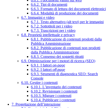
6.6.1. I documenti vanno sul web
6.6.2. Tipi di documenti
6.6.3. Formato di lettura dei documenti elettronici
6.6.4. Modalità di produzione dei documenti
6.7. Immagini e video
6.7.1. Testo alternativo (alt text) per le immagini
6.7.2. Sottotitoli per i video
6.7.3. Trascrizioni per i video
6.8. Proprietà intellettuale e privacy
6.8.1. Pubblicazione di contenuti prodotti dalla
Pubblica Amministrazione
6.8.2. Pubblicazione di contenuti non prodotti
dalla Pubblica Amministrazione
6.8.3. Consenso dei soggetti ritratti
6.9. Ottimizzazione per i motori di ricerca (SEO)
6.9.1. I fattori
on-page
6.9.2. I fattori
off-page
6.9.3. Strumenti di diagnostica SEO: Search
Console
6.10. Gestire i contenuti
6.10.1. L’inventario dei contenuti
6.10.2. Revisionare i contenuti
6.10.3. Migrare i contenuti
6.10.4. Pubblicare i contenuti
7. Progettazione dell’interazione