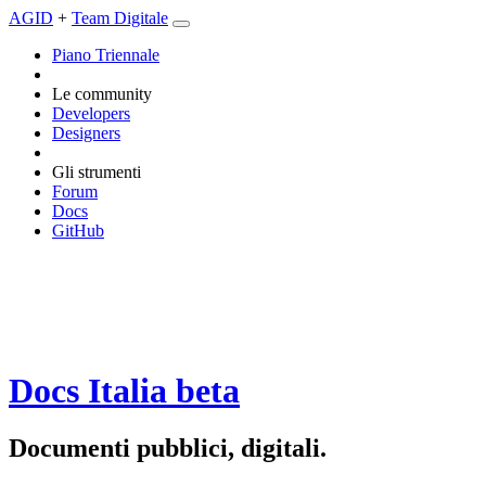
AGID
+
Team Digitale
Piano Triennale
Le community
Developers
Designers
Gli strumenti
Forum
Docs
GitHub
Docs Italia
beta
Documenti pubblici, digitali.