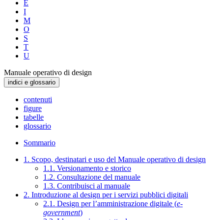
E
I
M
O
S
T
U
Manuale operativo di design
indici e glossario
contenuti
figure
tabelle
glossario
Sommario
1. Scopo, destinatari e uso del Manuale operativo di design
1.1. Versionamento e storico
1.2. Consultazione del manuale
1.3. Contribuisci al manuale
2. Introduzione al design per i servizi pubblici digitali
2.1. Design per l’amministrazione digitale (
e-
government
)