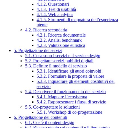
4.1.2. Questionari
4.1.3. Test di usabilità
4.1.4. Web analytics
4.1.5. Strumenti di mappatura dell’esperienza
utente
4.2. Ricerca secondaria
4.2.1. Ricerca documentale
4.2.2. Analisi benchmark
4.2.3. Valutazione euristica
5. Progettazione dei servizi
5.1. Cosa sono i servizi e il service design
5.2. Progettare servizi pubblici digitali
5.3. Definire il modello di servizio
5.3.1. Identificare gli attori coinvolti
5.3.2. Formulare la proposta di valore
5.3.3. Inquadrare gli elementi costitutivi del
servizio
5.4. Descrivere il funzionamento del servizio
5.4.1. Mappare l’ecosistema
5.4.2. Rappresentare i flussi di servizio
5.5. Co-progettare le soluzioni
5.5.1. Workshop di co-progettazione
6. Progettazione dei contenuti
6.1. Cos’è il content design
6.2. Ricerca utente sui contenuti e il linguaggio