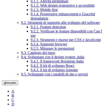
9.1.1. Attività preliminari
9.1.2. Web design responsivo e accessibile
9.1.3. Mobile first
9.1.4. Progressive enhancement e Graceful
degradation
9.2. Strumenti di supporto allo sviluppo del software
9.2.1. Feature detection
9.2.2. Verificare le feature disponibili con Can I
use
9.2.3. Strumenti e risorse per CSS e JavaScript
9.2.4. Supporto browser
9.2.5. Misurare le prestazioni
9.3. Catalogo del riuso
9.4. Sviluppare con il design system .italia
9.4.1. Il framework Bootstrap Italia
9.4.2. Il kit di sviluppo React
9.4.3. Il kit di sviluppo Angular
9.5. Sviluppare con i modelli di sito e servizi
glossario
A
B
C
D