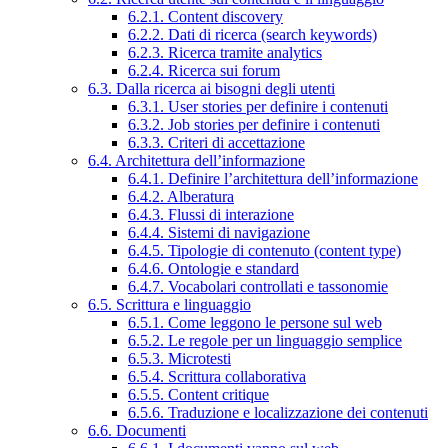
6.2.1. Content discovery
6.2.2. Dati di ricerca (search keywords)
6.2.3. Ricerca tramite analytics
6.2.4. Ricerca sui forum
6.3. Dalla ricerca ai bisogni degli utenti
6.3.1. User stories per definire i contenuti
6.3.2. Job stories per definire i contenuti
6.3.3. Criteri di accettazione
6.4. Architettura dell’informazione
6.4.1. Definire l’architettura dell’informazione
6.4.2. Alberatura
6.4.3. Flussi di interazione
6.4.4. Sistemi di navigazione
6.4.5. Tipologie di contenuto (content type)
6.4.6. Ontologie e standard
6.4.7. Vocabolari controllati e tassonomie
6.5. Scrittura e linguaggio
6.5.1. Come leggono le persone sul web
6.5.2. Le regole per un linguaggio semplice
6.5.3. Microtesti
6.5.4. Scrittura collaborativa
6.5.5. Content critique
6.5.6. Traduzione e localizzazione dei contenuti
6.6. Documenti