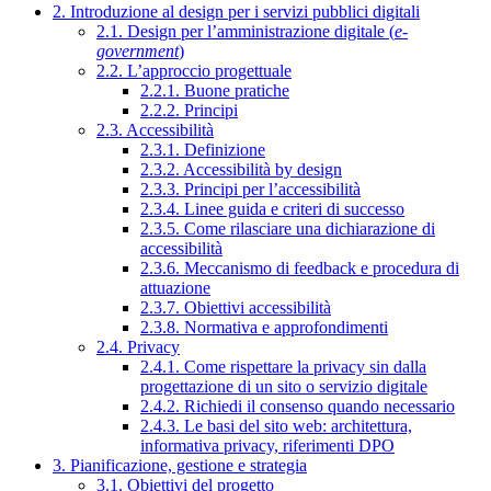
2. Introduzione al design per i servizi pubblici digitali
2.1. Design per l’amministrazione digitale (
e-
government
)
2.2. L’approccio progettuale
2.2.1. Buone pratiche
2.2.2. Principi
2.3. Accessibilità
2.3.1. Definizione
2.3.2. Accessibilità by design
2.3.3. Principi per l’accessibilità
2.3.4. Linee guida e criteri di successo
2.3.5. Come rilasciare una dichiarazione di
accessibilità
2.3.6. Meccanismo di feedback e procedura di
attuazione
2.3.7. Obiettivi accessibilità
2.3.8. Normativa e approfondimenti
2.4. Privacy
2.4.1. Come rispettare la privacy sin dalla
progettazione di un sito o servizio digitale
2.4.2. Richiedi il consenso quando necessario
2.4.3. Le basi del sito web: architettura,
informativa privacy, riferimenti DPO
3. Pianificazione, gestione e strategia
3.1. Obiettivi del progetto