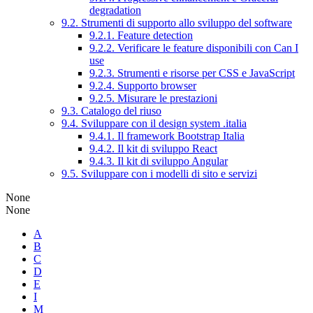
degradation
9.2. Strumenti di supporto allo sviluppo del software
9.2.1. Feature detection
9.2.2. Verificare le feature disponibili con Can I
use
9.2.3. Strumenti e risorse per CSS e JavaScript
9.2.4. Supporto browser
9.2.5. Misurare le prestazioni
9.3. Catalogo del riuso
9.4. Sviluppare con il design system .italia
9.4.1. Il framework Bootstrap Italia
9.4.2. Il kit di sviluppo React
9.4.3. Il kit di sviluppo Angular
9.5. Sviluppare con i modelli di sito e servizi
None
None
A
B
C
D
E
I
M