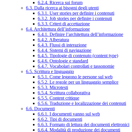
6.2.4. Ricerca sui forum
6.3. Dalla ricerca ai bisogni degli utenti
6.3.1. User stories per definire i contenuti
6.3.2. Job stories per definire i contenuti
6.3.3. Criteri di accettazione
6.4. Architettura dell’informazione
6.4.1. Definire l’architettura dell’informazione
6.4.2. Alberatura
6.4.3. Flussi di interazione
6.4.4. Sistemi di navigazione
6.4.5. Tipologie di contenuto (content type)
6.4.6. Ontologie e standard
6.4.7. Vocabolari controllati e tassonomie
6.5. Scrittura e linguaggio
6.5.1. Come leggono le persone sul web
6.5.2. Le regole per un linguaggio semplice
6.5.3. Microtesti
6.5.4. Scrittura collaborativa
6.5.5. Content critique
6.5.6. Traduzione e localizzazione dei contenuti
6.6. Documenti
6.6.1. I documenti vanno sul web
6.6.2. Tipi di documenti
6.6.3. Formato di lettura dei documenti elettronici
6.6.4. Modalità di produzione dei documenti