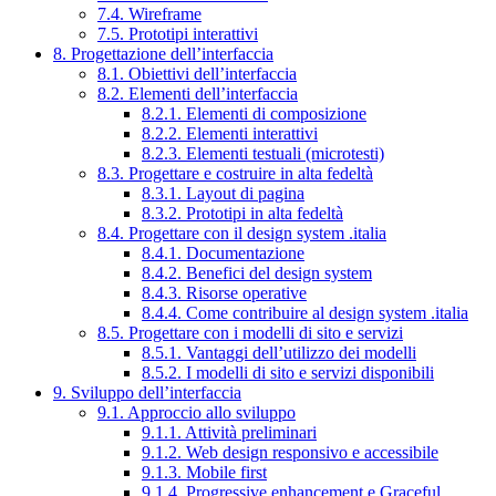
7.4. Wireframe
7.5. Prototipi interattivi
8. Progettazione dell’interfaccia
8.1. Obiettivi dell’interfaccia
8.2. Elementi dell’interfaccia
8.2.1. Elementi di composizione
8.2.2. Elementi interattivi
8.2.3. Elementi testuali (microtesti)
8.3. Progettare e costruire in alta fedeltà
8.3.1. Layout di pagina
8.3.2. Prototipi in alta fedeltà
8.4. Progettare con il design system .italia
8.4.1. Documentazione
8.4.2. Benefici del design system
8.4.3. Risorse operative
8.4.4. Come contribuire al design system .italia
8.5. Progettare con i modelli di sito e servizi
8.5.1. Vantaggi dell’utilizzo dei modelli
8.5.2. I modelli di sito e servizi disponibili
9. Sviluppo dell’interfaccia
9.1. Approccio allo sviluppo
9.1.1. Attività preliminari
9.1.2. Web design responsivo e accessibile
9.1.3. Mobile first
9.1.4. Progressive enhancement e Graceful