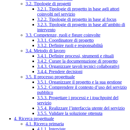
3.2. Tipologie di progetti
3.2.1. Tipologie di progetto in base agli attori
coinvolti nel servizio
3.2.2. Tipologie di progetto in base al focus
3.2.3. Tipologie di progetto in base all’ambito di
intervento
3.3. Competenze, ruoli e figure coinvolte
3.3.1. Coordinatore di progetto
3.3.2. Definire ruoli e responsabilità
3.4. Metodo di lavoro
3.4.1. Definire processi, strumenti e rituali
3.4.2. Curare la documentazione di progetto
3.4.3. Organizzare tavoli tecnici collaborativi
3.4.4. Prendere decisioni
3.5. Il processo progettuale
3.5.1. Organizzare il progetto e la sua gestione
3.5.2. Comprendere il contesto d’uso del servizio
pubblico
3.5.3. Progettare i processi e i
touchpoint
del
servizio
3.5.4. Realizzare l’interfaccia utente del servizio
3.5.5. Validare la soluzione ottenuta
4. Ricerca progettuale
4.1. Ricerca primaria
4.1.1. Interviste