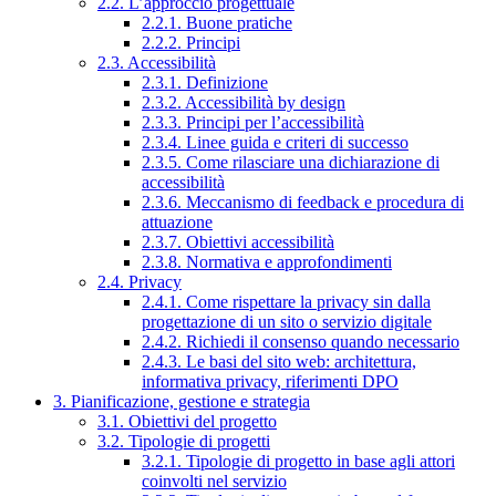
2.2. L’approccio progettuale
2.2.1. Buone pratiche
2.2.2. Principi
2.3. Accessibilità
2.3.1. Definizione
2.3.2. Accessibilità by design
2.3.3. Principi per l’accessibilità
2.3.4. Linee guida e criteri di successo
2.3.5. Come rilasciare una dichiarazione di
accessibilità
2.3.6. Meccanismo di feedback e procedura di
attuazione
2.3.7. Obiettivi accessibilità
2.3.8. Normativa e approfondimenti
2.4. Privacy
2.4.1. Come rispettare la privacy sin dalla
progettazione di un sito o servizio digitale
2.4.2. Richiedi il consenso quando necessario
2.4.3. Le basi del sito web: architettura,
informativa privacy, riferimenti DPO
3. Pianificazione, gestione e strategia
3.1. Obiettivi del progetto
3.2. Tipologie di progetti
3.2.1. Tipologie di progetto in base agli attori
coinvolti nel servizio