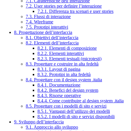
7.1. Caratteristiche dell’interazione
7.2. User stories per definire l’interazione
7.2.1. Differenza tra scenari e user stories
7.3. Flussi di interazione
7.4. Wireframe
7.5. Prototipi interattivi
8. Progettazione dell’interfaccia
8.1. Obiettivi dell’interfaccia
8.2. Elementi dell’interfaccia
8.2.1. Elementi di composizione
8.2.2. Elementi interattivi
8.2.3. Elementi testuali (microtesti)
8.3. Progettare e costruire in alta fedeltà
8.3.1. Layout di pagina
8.3.2. Prototipi in alta fedeltà
8.4. Progettare con il design system .italia
8.4.1. Documentazione
8.4.2. Benefici del design system
8.4.3. Risorse operative
8.4.4. Come contribuire al design system .italia
8.5. Progettare con i modelli di sito e servizi
8.5.1. Vantaggi dell’utilizzo dei modelli
8.5.2. I modelli di sito e servizi disponibili
9. Sviluppo dell’interfaccia
9.1. Approccio allo sviluppo