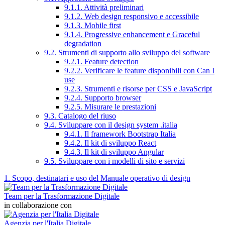
9.1.1. Attività preliminari
9.1.2. Web design responsivo e accessibile
9.1.3. Mobile first
9.1.4. Progressive enhancement e Graceful
degradation
9.2. Strumenti di supporto allo sviluppo del software
9.2.1. Feature detection
9.2.2. Verificare le feature disponibili con Can I
use
9.2.3. Strumenti e risorse per CSS e JavaScript
9.2.4. Supporto browser
9.2.5. Misurare le prestazioni
9.3. Catalogo del riuso
9.4. Sviluppare con il design system .italia
9.4.1. Il framework Bootstrap Italia
9.4.2. Il kit di sviluppo React
9.4.3. Il kit di sviluppo Angular
9.5. Sviluppare con i modelli di sito e servizi
1. Scopo, destinatari e uso del Manuale operativo di design
Team per la Trasformazione Digitale
in collaborazione con
Agenzia per l'Italia Digitale