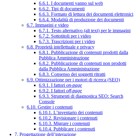
6.6.1. I documenti vanno sul web
6.6.2. Tipi di documenti
6.6.3. Formato di lettura dei documenti elettronici
6.6.4. Modalità di produzione dei documenti
6.7. Immagini e video
6.7.1. Testo alternativo (alt text) per le immagini
6.7.2. Sottotitoli per i video
6.7.3. Trascrizioni per i video
6.8. Proprietà intellettuale e privacy
6.8.1. Pubblicazione di contenuti prodotti dalla
Pubblica Amministrazione
6.8.2. Pubblicazione di contenuti non prodotti
dalla Pubblica Amministrazione
6.8.3. Consenso dei soggetti ritratti
6.9. Ottimizzazione per i motori di ricerca (SEO)
6.9.1. I fattori
on-page
6.9.2. I fattori
off-page
6.9.3. Strumenti di diagnostica SEO: Search
Console
6.10. Gestire i contenuti
6.10.1. L’inventario dei contenuti
6.10.2. Revisionare i contenuti
6.10.3. Migrare i contenuti
6.10.4. Pubblicare i contenuti
7. Progettazione dell’interazione