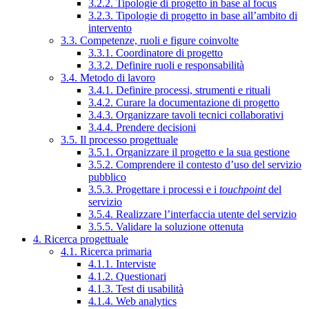
3.2.2. Tipologie di progetto in base al focus
3.2.3. Tipologie di progetto in base all’ambito di
intervento
3.3. Competenze, ruoli e figure coinvolte
3.3.1. Coordinatore di progetto
3.3.2. Definire ruoli e responsabilità
3.4. Metodo di lavoro
3.4.1. Definire processi, strumenti e rituali
3.4.2. Curare la documentazione di progetto
3.4.3. Organizzare tavoli tecnici collaborativi
3.4.4. Prendere decisioni
3.5. Il processo progettuale
3.5.1. Organizzare il progetto e la sua gestione
3.5.2. Comprendere il contesto d’uso del servizio
pubblico
3.5.3. Progettare i processi e i
touchpoint
del
servizio
3.5.4. Realizzare l’interfaccia utente del servizio
3.5.5. Validare la soluzione ottenuta
4. Ricerca progettuale
4.1. Ricerca primaria
4.1.1. Interviste
4.1.2. Questionari
4.1.3. Test di usabilità
4.1.4. Web analytics