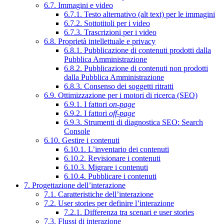
6.7. Immagini e video
6.7.1. Testo alternativo (alt text) per le immagini
6.7.2. Sottotitoli per i video
6.7.3. Trascrizioni per i video
6.8. Proprietà intellettuale e privacy
6.8.1. Pubblicazione di contenuti prodotti dalla
Pubblica Amministrazione
6.8.2. Pubblicazione di contenuti non prodotti
dalla Pubblica Amministrazione
6.8.3. Consenso dei soggetti ritratti
6.9. Ottimizzazione per i motori di ricerca (SEO)
6.9.1. I fattori
on-page
6.9.2. I fattori
off-page
6.9.3. Strumenti di diagnostica SEO: Search
Console
6.10. Gestire i contenuti
6.10.1. L’inventario dei contenuti
6.10.2. Revisionare i contenuti
6.10.3. Migrare i contenuti
6.10.4. Pubblicare i contenuti
7. Progettazione dell’interazione
7.1. Caratteristiche dell’interazione
7.2. User stories per definire l’interazione
7.2.1. Differenza tra scenari e user stories
7.3. Flussi di interazione