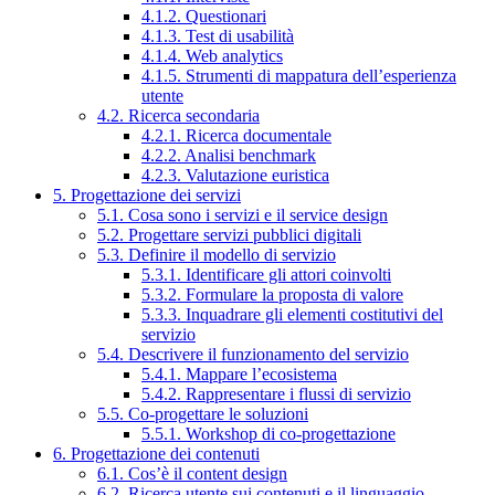
4.1.2. Questionari
4.1.3. Test di usabilità
4.1.4. Web analytics
4.1.5. Strumenti di mappatura dell’esperienza
utente
4.2. Ricerca secondaria
4.2.1. Ricerca documentale
4.2.2. Analisi benchmark
4.2.3. Valutazione euristica
5. Progettazione dei servizi
5.1. Cosa sono i servizi e il service design
5.2. Progettare servizi pubblici digitali
5.3. Definire il modello di servizio
5.3.1. Identificare gli attori coinvolti
5.3.2. Formulare la proposta di valore
5.3.3. Inquadrare gli elementi costitutivi del
servizio
5.4. Descrivere il funzionamento del servizio
5.4.1. Mappare l’ecosistema
5.4.2. Rappresentare i flussi di servizio
5.5. Co-progettare le soluzioni
5.5.1. Workshop di co-progettazione
6. Progettazione dei contenuti
6.1. Cos’è il content design
6.2. Ricerca utente sui contenuti e il linguaggio