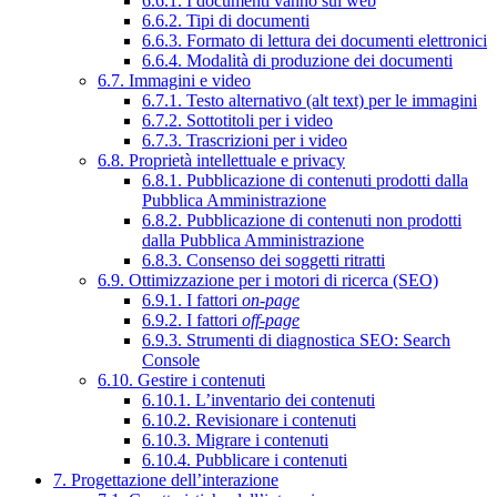
6.6.1. I documenti vanno sul web
6.6.2. Tipi di documenti
6.6.3. Formato di lettura dei documenti elettronici
6.6.4. Modalità di produzione dei documenti
6.7. Immagini e video
6.7.1. Testo alternativo (alt text) per le immagini
6.7.2. Sottotitoli per i video
6.7.3. Trascrizioni per i video
6.8. Proprietà intellettuale e privacy
6.8.1. Pubblicazione di contenuti prodotti dalla
Pubblica Amministrazione
6.8.2. Pubblicazione di contenuti non prodotti
dalla Pubblica Amministrazione
6.8.3. Consenso dei soggetti ritratti
6.9. Ottimizzazione per i motori di ricerca (SEO)
6.9.1. I fattori
on-page
6.9.2. I fattori
off-page
6.9.3. Strumenti di diagnostica SEO: Search
Console
6.10. Gestire i contenuti
6.10.1. L’inventario dei contenuti
6.10.2. Revisionare i contenuti
6.10.3. Migrare i contenuti
6.10.4. Pubblicare i contenuti
7. Progettazione dell’interazione