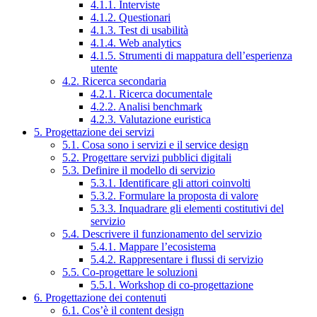
4.1.1. Interviste
4.1.2. Questionari
4.1.3. Test di usabilità
4.1.4. Web analytics
4.1.5. Strumenti di mappatura dell’esperienza
utente
4.2. Ricerca secondaria
4.2.1. Ricerca documentale
4.2.2. Analisi benchmark
4.2.3. Valutazione euristica
5. Progettazione dei servizi
5.1. Cosa sono i servizi e il service design
5.2. Progettare servizi pubblici digitali
5.3. Definire il modello di servizio
5.3.1. Identificare gli attori coinvolti
5.3.2. Formulare la proposta di valore
5.3.3. Inquadrare gli elementi costitutivi del
servizio
5.4. Descrivere il funzionamento del servizio
5.4.1. Mappare l’ecosistema
5.4.2. Rappresentare i flussi di servizio
5.5. Co-progettare le soluzioni
5.5.1. Workshop di co-progettazione
6. Progettazione dei contenuti
6.1. Cos’è il content design