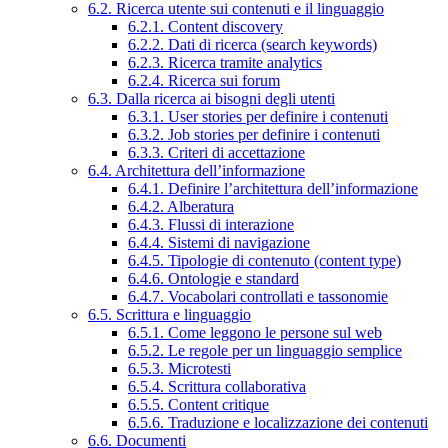
6.2. Ricerca utente sui contenuti e il linguaggio
6.2.1. Content discovery
6.2.2. Dati di ricerca (search keywords)
6.2.3. Ricerca tramite analytics
6.2.4. Ricerca sui forum
6.3. Dalla ricerca ai bisogni degli utenti
6.3.1. User stories per definire i contenuti
6.3.2. Job stories per definire i contenuti
6.3.3. Criteri di accettazione
6.4. Architettura dell’informazione
6.4.1. Definire l’architettura dell’informazione
6.4.2. Alberatura
6.4.3. Flussi di interazione
6.4.4. Sistemi di navigazione
6.4.5. Tipologie di contenuto (content type)
6.4.6. Ontologie e standard
6.4.7. Vocabolari controllati e tassonomie
6.5. Scrittura e linguaggio
6.5.1. Come leggono le persone sul web
6.5.2. Le regole per un linguaggio semplice
6.5.3. Microtesti
6.5.4. Scrittura collaborativa
6.5.5. Content critique
6.5.6. Traduzione e localizzazione dei contenuti
6.6. Documenti