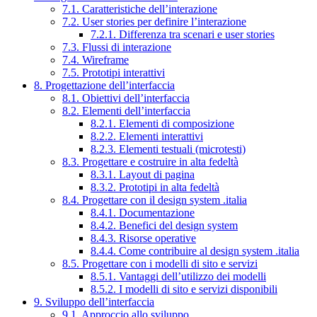
7.1. Caratteristiche dell’interazione
7.2. User stories per definire l’interazione
7.2.1. Differenza tra scenari e user stories
7.3. Flussi di interazione
7.4. Wireframe
7.5. Prototipi interattivi
8. Progettazione dell’interfaccia
8.1. Obiettivi dell’interfaccia
8.2. Elementi dell’interfaccia
8.2.1. Elementi di composizione
8.2.2. Elementi interattivi
8.2.3. Elementi testuali (microtesti)
8.3. Progettare e costruire in alta fedeltà
8.3.1. Layout di pagina
8.3.2. Prototipi in alta fedeltà
8.4. Progettare con il design system .italia
8.4.1. Documentazione
8.4.2. Benefici del design system
8.4.3. Risorse operative
8.4.4. Come contribuire al design system .italia
8.5. Progettare con i modelli di sito e servizi
8.5.1. Vantaggi dell’utilizzo dei modelli
8.5.2. I modelli di sito e servizi disponibili
9. Sviluppo dell’interfaccia
9.1. Approccio allo sviluppo