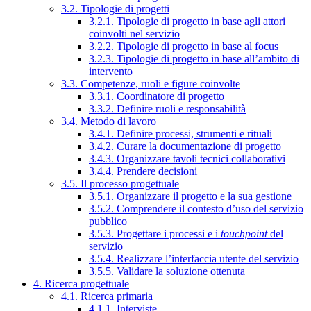
3.2. Tipologie di progetti
3.2.1. Tipologie di progetto in base agli attori
coinvolti nel servizio
3.2.2. Tipologie di progetto in base al focus
3.2.3. Tipologie di progetto in base all’ambito di
intervento
3.3. Competenze, ruoli e figure coinvolte
3.3.1. Coordinatore di progetto
3.3.2. Definire ruoli e responsabilità
3.4. Metodo di lavoro
3.4.1. Definire processi, strumenti e rituali
3.4.2. Curare la documentazione di progetto
3.4.3. Organizzare tavoli tecnici collaborativi
3.4.4. Prendere decisioni
3.5. Il processo progettuale
3.5.1. Organizzare il progetto e la sua gestione
3.5.2. Comprendere il contesto d’uso del servizio
pubblico
3.5.3. Progettare i processi e i
touchpoint
del
servizio
3.5.4. Realizzare l’interfaccia utente del servizio
3.5.5. Validare la soluzione ottenuta
4. Ricerca progettuale
4.1. Ricerca primaria
4.1.1. Interviste