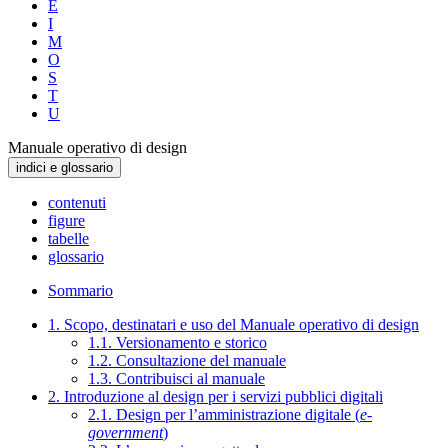
E
I
M
O
S
T
U
Manuale operativo di design
indici e glossario
contenuti
figure
tabelle
glossario
Sommario
1. Scopo, destinatari e uso del Manuale operativo di design
1.1. Versionamento e storico
1.2. Consultazione del manuale
1.3. Contribuisci al manuale
2. Introduzione al design per i servizi pubblici digitali
2.1. Design per l’amministrazione digitale (
e-
government
)