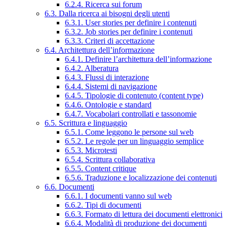
6.2.4. Ricerca sui forum
6.3. Dalla ricerca ai bisogni degli utenti
6.3.1. User stories per definire i contenuti
6.3.2. Job stories per definire i contenuti
6.3.3. Criteri di accettazione
6.4. Architettura dell’informazione
6.4.1. Definire l’architettura dell’informazione
6.4.2. Alberatura
6.4.3. Flussi di interazione
6.4.4. Sistemi di navigazione
6.4.5. Tipologie di contenuto (content type)
6.4.6. Ontologie e standard
6.4.7. Vocabolari controllati e tassonomie
6.5. Scrittura e linguaggio
6.5.1. Come leggono le persone sul web
6.5.2. Le regole per un linguaggio semplice
6.5.3. Microtesti
6.5.4. Scrittura collaborativa
6.5.5. Content critique
6.5.6. Traduzione e localizzazione dei contenuti
6.6. Documenti
6.6.1. I documenti vanno sul web
6.6.2. Tipi di documenti
6.6.3. Formato di lettura dei documenti elettronici
6.6.4. Modalità di produzione dei documenti