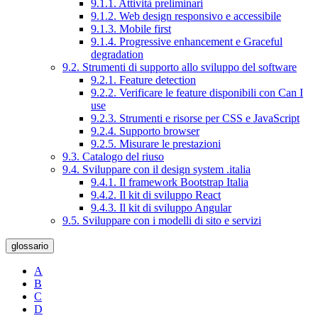
9.1.1. Attività preliminari
9.1.2. Web design responsivo e accessibile
9.1.3. Mobile first
9.1.4. Progressive enhancement e Graceful
degradation
9.2. Strumenti di supporto allo sviluppo del software
9.2.1. Feature detection
9.2.2. Verificare le feature disponibili con Can I
use
9.2.3. Strumenti e risorse per CSS e JavaScript
9.2.4. Supporto browser
9.2.5. Misurare le prestazioni
9.3. Catalogo del riuso
9.4. Sviluppare con il design system .italia
9.4.1. Il framework Bootstrap Italia
9.4.2. Il kit di sviluppo React
9.4.3. Il kit di sviluppo Angular
9.5. Sviluppare con i modelli di sito e servizi
glossario
A
B
C
D