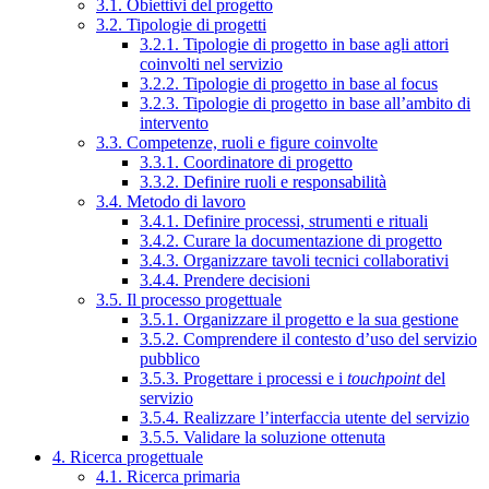
3.1. Obiettivi del progetto
3.2. Tipologie di progetti
3.2.1. Tipologie di progetto in base agli attori
coinvolti nel servizio
3.2.2. Tipologie di progetto in base al focus
3.2.3. Tipologie di progetto in base all’ambito di
intervento
3.3. Competenze, ruoli e figure coinvolte
3.3.1. Coordinatore di progetto
3.3.2. Definire ruoli e responsabilità
3.4. Metodo di lavoro
3.4.1. Definire processi, strumenti e rituali
3.4.2. Curare la documentazione di progetto
3.4.3. Organizzare tavoli tecnici collaborativi
3.4.4. Prendere decisioni
3.5. Il processo progettuale
3.5.1. Organizzare il progetto e la sua gestione
3.5.2. Comprendere il contesto d’uso del servizio
pubblico
3.5.3. Progettare i processi e i
touchpoint
del
servizio
3.5.4. Realizzare l’interfaccia utente del servizio
3.5.5. Validare la soluzione ottenuta
4. Ricerca progettuale
4.1. Ricerca primaria