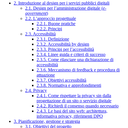
2. Introduzione al design per i servizi pubblici digitali
2.1. Design per l’amministrazione digitale (
e-
government
)
2.2. L’approccio progettuale
2.2.1. Buone pratiche
2.2.2. Principi
2.3. Accessibilità
2.3.1. Definizione
2.3.2. Accessibilità by design
2.3.3. Principi per l’accessibilità
2.3.4. Linee guida e criteri di successo
2.3.5. Come rilasciare una dichiarazione di
accessibilità
2.3.6. Meccanismo di feedback e procedura di
attuazione
2.3.7. Obiettivi accessibilità
2.3.8. Normativa e approfondimenti
2.4. Privacy
2.4.1. Come rispettare la privacy sin dalla
progettazione di un sito o servizio digitale
2.4.2. Richiedi il consenso quando necessario
2.4.3. Le basi del sito web: architettura,
informativa privacy, riferimenti DPO
3. Pianificazione, gestione e strategia
3.1. Obiettivi del progetto