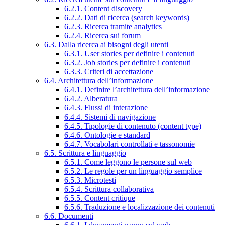
6.2.1. Content discovery
6.2.2. Dati di ricerca (search keywords)
6.2.3. Ricerca tramite analytics
6.2.4. Ricerca sui forum
6.3. Dalla ricerca ai bisogni degli utenti
6.3.1. User stories per definire i contenuti
6.3.2. Job stories per definire i contenuti
6.3.3. Criteri di accettazione
6.4. Architettura dell’informazione
6.4.1. Definire l’architettura dell’informazione
6.4.2. Alberatura
6.4.3. Flussi di interazione
6.4.4. Sistemi di navigazione
6.4.5. Tipologie di contenuto (content type)
6.4.6. Ontologie e standard
6.4.7. Vocabolari controllati e tassonomie
6.5. Scrittura e linguaggio
6.5.1. Come leggono le persone sul web
6.5.2. Le regole per un linguaggio semplice
6.5.3. Microtesti
6.5.4. Scrittura collaborativa
6.5.5. Content critique
6.5.6. Traduzione e localizzazione dei contenuti
6.6. Documenti