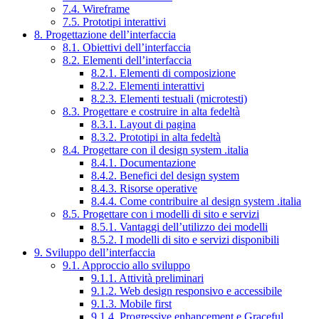
7.4. Wireframe
7.5. Prototipi interattivi
8. Progettazione dell’interfaccia
8.1. Obiettivi dell’interfaccia
8.2. Elementi dell’interfaccia
8.2.1. Elementi di composizione
8.2.2. Elementi interattivi
8.2.3. Elementi testuali (microtesti)
8.3. Progettare e costruire in alta fedeltà
8.3.1. Layout di pagina
8.3.2. Prototipi in alta fedeltà
8.4. Progettare con il design system .italia
8.4.1. Documentazione
8.4.2. Benefici del design system
8.4.3. Risorse operative
8.4.4. Come contribuire al design system .italia
8.5. Progettare con i modelli di sito e servizi
8.5.1. Vantaggi dell’utilizzo dei modelli
8.5.2. I modelli di sito e servizi disponibili
9. Sviluppo dell’interfaccia
9.1. Approccio allo sviluppo
9.1.1. Attività preliminari
9.1.2. Web design responsivo e accessibile
9.1.3. Mobile first
9.1.4. Progressive enhancement e Graceful