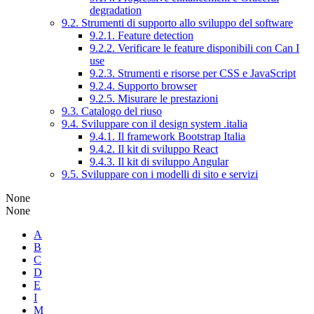
degradation
9.2. Strumenti di supporto allo sviluppo del software
9.2.1. Feature detection
9.2.2. Verificare le feature disponibili con Can I
use
9.2.3. Strumenti e risorse per CSS e JavaScript
9.2.4. Supporto browser
9.2.5. Misurare le prestazioni
9.3. Catalogo del riuso
9.4. Sviluppare con il design system .italia
9.4.1. Il framework Bootstrap Italia
9.4.2. Il kit di sviluppo React
9.4.3. Il kit di sviluppo Angular
9.5. Sviluppare con i modelli di sito e servizi
None
None
A
B
C
D
E
I
M