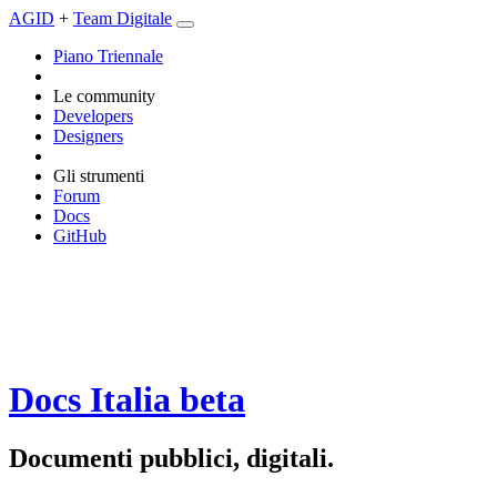
AGID
+
Team Digitale
Piano Triennale
Le community
Developers
Designers
Gli strumenti
Forum
Docs
GitHub
Docs Italia
beta
Documenti pubblici, digitali.