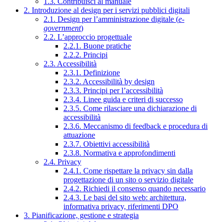
1.3. Contribuisci al manuale
2. Introduzione al design per i servizi pubblici digitali
2.1. Design per l’amministrazione digitale (
e-
government
)
2.2. L’approccio progettuale
2.2.1. Buone pratiche
2.2.2. Principi
2.3. Accessibilità
2.3.1. Definizione
2.3.2. Accessibilità by design
2.3.3. Principi per l’accessibilità
2.3.4. Linee guida e criteri di successo
2.3.5. Come rilasciare una dichiarazione di
accessibilità
2.3.6. Meccanismo di feedback e procedura di
attuazione
2.3.7. Obiettivi accessibilità
2.3.8. Normativa e approfondimenti
2.4. Privacy
2.4.1. Come rispettare la privacy sin dalla
progettazione di un sito o servizio digitale
2.4.2. Richiedi il consenso quando necessario
2.4.3. Le basi del sito web: architettura,
informativa privacy, riferimenti DPO
3. Pianificazione, gestione e strategia