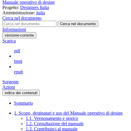
Manuale operativo di design
Progetto:
Designers Italia
Amministrazione:
italia
Cerca nel documento
Cerca nel documento
Informazioni
versione-corrente
Scarica
pdf
html
epub
Sorgente
Azioni
indice dei contenuti
Sommario
1. Scopo, destinatari e uso del Manuale operativo di design
1.1. Versionamento e storico
1.2. Consultazione del manuale
1.3. Contribuisci al manuale