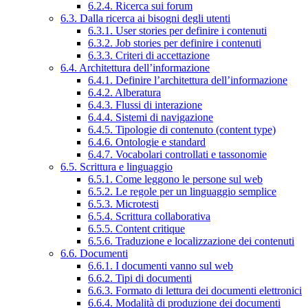
6.2.4. Ricerca sui forum
6.3. Dalla ricerca ai bisogni degli utenti
6.3.1. User stories per definire i contenuti
6.3.2. Job stories per definire i contenuti
6.3.3. Criteri di accettazione
6.4. Architettura dell’informazione
6.4.1. Definire l’architettura dell’informazione
6.4.2. Alberatura
6.4.3. Flussi di interazione
6.4.4. Sistemi di navigazione
6.4.5. Tipologie di contenuto (content type)
6.4.6. Ontologie e standard
6.4.7. Vocabolari controllati e tassonomie
6.5. Scrittura e linguaggio
6.5.1. Come leggono le persone sul web
6.5.2. Le regole per un linguaggio semplice
6.5.3. Microtesti
6.5.4. Scrittura collaborativa
6.5.5. Content critique
6.5.6. Traduzione e localizzazione dei contenuti
6.6. Documenti
6.6.1. I documenti vanno sul web
6.6.2. Tipi di documenti
6.6.3. Formato di lettura dei documenti elettronici
6.6.4. Modalità di produzione dei documenti