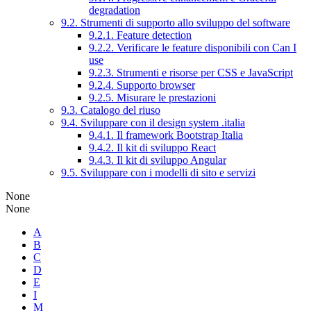
degradation
9.2. Strumenti di supporto allo sviluppo del software
9.2.1. Feature detection
9.2.2. Verificare le feature disponibili con Can I
use
9.2.3. Strumenti e risorse per CSS e JavaScript
9.2.4. Supporto browser
9.2.5. Misurare le prestazioni
9.3. Catalogo del riuso
9.4. Sviluppare con il design system .italia
9.4.1. Il framework Bootstrap Italia
9.4.2. Il kit di sviluppo React
9.4.3. Il kit di sviluppo Angular
9.5. Sviluppare con i modelli di sito e servizi
None
None
A
B
C
D
E
I
M