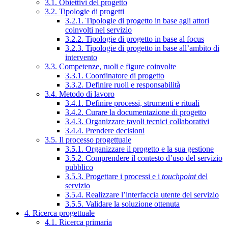
3.1. Obiettivi del progetto
3.2. Tipologie di progetti
3.2.1. Tipologie di progetto in base agli attori
coinvolti nel servizio
3.2.2. Tipologie di progetto in base al focus
3.2.3. Tipologie di progetto in base all’ambito di
intervento
3.3. Competenze, ruoli e figure coinvolte
3.3.1. Coordinatore di progetto
3.3.2. Definire ruoli e responsabilità
3.4. Metodo di lavoro
3.4.1. Definire processi, strumenti e rituali
3.4.2. Curare la documentazione di progetto
3.4.3. Organizzare tavoli tecnici collaborativi
3.4.4. Prendere decisioni
3.5. Il processo progettuale
3.5.1. Organizzare il progetto e la sua gestione
3.5.2. Comprendere il contesto d’uso del servizio
pubblico
3.5.3. Progettare i processi e i
touchpoint
del
servizio
3.5.4. Realizzare l’interfaccia utente del servizio
3.5.5. Validare la soluzione ottenuta
4. Ricerca progettuale
4.1. Ricerca primaria