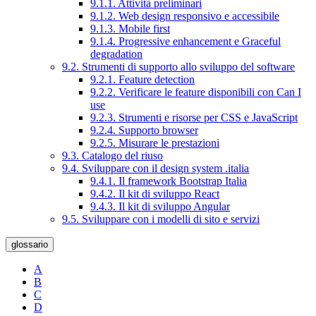
9.1.1. Attività preliminari
9.1.2. Web design responsivo e accessibile
9.1.3. Mobile first
9.1.4. Progressive enhancement e Graceful
degradation
9.2. Strumenti di supporto allo sviluppo del software
9.2.1. Feature detection
9.2.2. Verificare le feature disponibili con Can I
use
9.2.3. Strumenti e risorse per CSS e JavaScript
9.2.4. Supporto browser
9.2.5. Misurare le prestazioni
9.3. Catalogo del riuso
9.4. Sviluppare con il design system .italia
9.4.1. Il framework Bootstrap Italia
9.4.2. Il kit di sviluppo React
9.4.3. Il kit di sviluppo Angular
9.5. Sviluppare con i modelli di sito e servizi
glossario
A
B
C
D