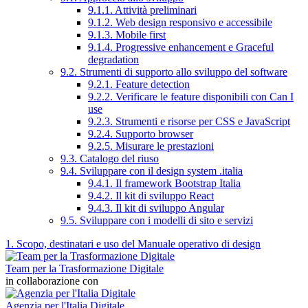
9.1.1. Attività preliminari
9.1.2. Web design responsivo e accessibile
9.1.3. Mobile first
9.1.4. Progressive enhancement e Graceful
degradation
9.2. Strumenti di supporto allo sviluppo del software
9.2.1. Feature detection
9.2.2. Verificare le feature disponibili con Can I
use
9.2.3. Strumenti e risorse per CSS e JavaScript
9.2.4. Supporto browser
9.2.5. Misurare le prestazioni
9.3. Catalogo del riuso
9.4. Sviluppare con il design system .italia
9.4.1. Il framework Bootstrap Italia
9.4.2. Il kit di sviluppo React
9.4.3. Il kit di sviluppo Angular
9.5. Sviluppare con i modelli di sito e servizi
1. Scopo, destinatari e uso del Manuale operativo di design
Team per la Trasformazione Digitale
in collaborazione con
Agenzia per l'Italia Digitale