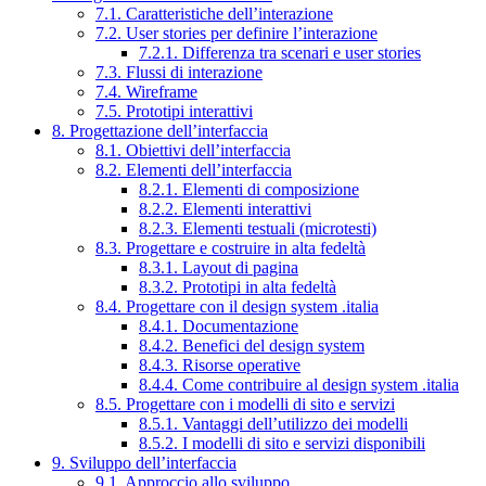
7.1. Caratteristiche dell’interazione
7.2. User stories per definire l’interazione
7.2.1. Differenza tra scenari e user stories
7.3. Flussi di interazione
7.4. Wireframe
7.5. Prototipi interattivi
8. Progettazione dell’interfaccia
8.1. Obiettivi dell’interfaccia
8.2. Elementi dell’interfaccia
8.2.1. Elementi di composizione
8.2.2. Elementi interattivi
8.2.3. Elementi testuali (microtesti)
8.3. Progettare e costruire in alta fedeltà
8.3.1. Layout di pagina
8.3.2. Prototipi in alta fedeltà
8.4. Progettare con il design system .italia
8.4.1. Documentazione
8.4.2. Benefici del design system
8.4.3. Risorse operative
8.4.4. Come contribuire al design system .italia
8.5. Progettare con i modelli di sito e servizi
8.5.1. Vantaggi dell’utilizzo dei modelli
8.5.2. I modelli di sito e servizi disponibili
9. Sviluppo dell’interfaccia
9.1. Approccio allo sviluppo