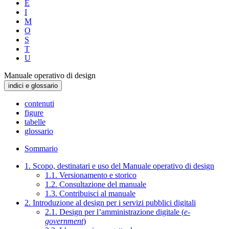
E
I
M
O
S
T
U
Manuale operativo di design
indici e glossario
contenuti
figure
tabelle
glossario
Sommario
1. Scopo, destinatari e uso del Manuale operativo di design
1.1. Versionamento e storico
1.2. Consultazione del manuale
1.3. Contribuisci al manuale
2. Introduzione al design per i servizi pubblici digitali
2.1. Design per l’amministrazione digitale (
e-
government
)