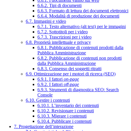
6.6.1. I documenti vanno sul web
6.6.2. Tipi di documenti
6.6.3. Formato di lettura dei documenti elettronici
6.6.4. Modalità di produzione dei documenti
6.7. Immagini e video
6.7.1. Testo alternativo (alt text) per le immagini
6.7.2. Sottotitoli per i video
6.7.3. Trascrizioni per i video
6.8. Proprietà intellettuale e privacy
6.8.1. Pubblicazione di contenuti prodotti dalla
Pubblica Amministrazione
6.8.2. Pubblicazione di contenuti non prodotti
dalla Pubblica Amministrazione
6.8.3. Consenso dei soggetti ritratti
6.9. Ottimizzazione per i motori di ricerca (SEO)
6.9.1. I fattori
on-page
6.9.2. I fattori
off-page
6.9.3. Strumenti di diagnostica SEO: Search
Console
6.10. Gestire i contenuti
6.10.1. L’inventario dei contenuti
6.10.2. Revisionare i contenuti
6.10.3. Migrare i contenuti
6.10.4. Pubblicare i contenuti
7. Progettazione dell’interazione