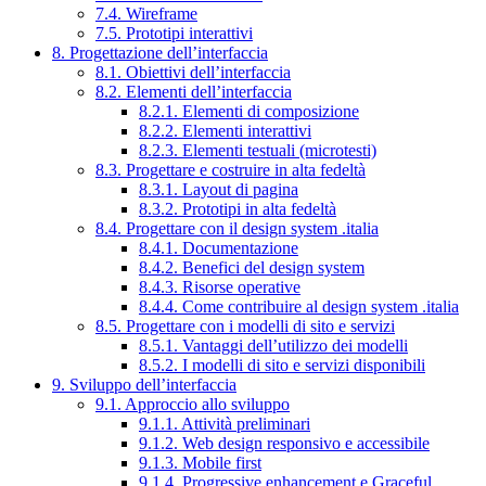
7.4. Wireframe
7.5. Prototipi interattivi
8. Progettazione dell’interfaccia
8.1. Obiettivi dell’interfaccia
8.2. Elementi dell’interfaccia
8.2.1. Elementi di composizione
8.2.2. Elementi interattivi
8.2.3. Elementi testuali (microtesti)
8.3. Progettare e costruire in alta fedeltà
8.3.1. Layout di pagina
8.3.2. Prototipi in alta fedeltà
8.4. Progettare con il design system .italia
8.4.1. Documentazione
8.4.2. Benefici del design system
8.4.3. Risorse operative
8.4.4. Come contribuire al design system .italia
8.5. Progettare con i modelli di sito e servizi
8.5.1. Vantaggi dell’utilizzo dei modelli
8.5.2. I modelli di sito e servizi disponibili
9. Sviluppo dell’interfaccia
9.1. Approccio allo sviluppo
9.1.1. Attività preliminari
9.1.2. Web design responsivo e accessibile
9.1.3. Mobile first
9.1.4. Progressive enhancement e Graceful