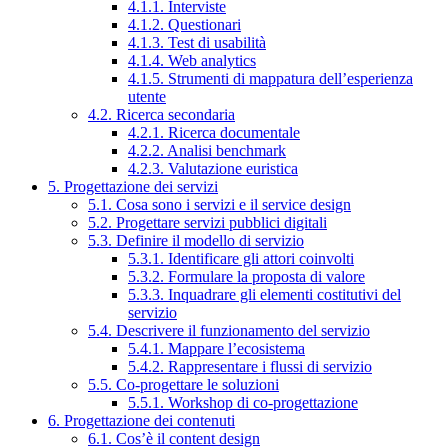
4.1.1. Interviste
4.1.2. Questionari
4.1.3. Test di usabilità
4.1.4. Web analytics
4.1.5. Strumenti di mappatura dell’esperienza
utente
4.2. Ricerca secondaria
4.2.1. Ricerca documentale
4.2.2. Analisi benchmark
4.2.3. Valutazione euristica
5. Progettazione dei servizi
5.1. Cosa sono i servizi e il service design
5.2. Progettare servizi pubblici digitali
5.3. Definire il modello di servizio
5.3.1. Identificare gli attori coinvolti
5.3.2. Formulare la proposta di valore
5.3.3. Inquadrare gli elementi costitutivi del
servizio
5.4. Descrivere il funzionamento del servizio
5.4.1. Mappare l’ecosistema
5.4.2. Rappresentare i flussi di servizio
5.5. Co-progettare le soluzioni
5.5.1. Workshop di co-progettazione
6. Progettazione dei contenuti
6.1. Cos’è il content design