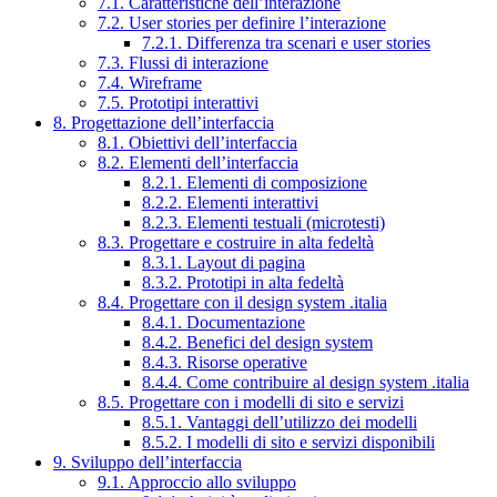
7.1. Caratteristiche dell’interazione
7.2. User stories per definire l’interazione
7.2.1. Differenza tra scenari e user stories
7.3. Flussi di interazione
7.4. Wireframe
7.5. Prototipi interattivi
8. Progettazione dell’interfaccia
8.1. Obiettivi dell’interfaccia
8.2. Elementi dell’interfaccia
8.2.1. Elementi di composizione
8.2.2. Elementi interattivi
8.2.3. Elementi testuali (microtesti)
8.3. Progettare e costruire in alta fedeltà
8.3.1. Layout di pagina
8.3.2. Prototipi in alta fedeltà
8.4. Progettare con il design system .italia
8.4.1. Documentazione
8.4.2. Benefici del design system
8.4.3. Risorse operative
8.4.4. Come contribuire al design system .italia
8.5. Progettare con i modelli di sito e servizi
8.5.1. Vantaggi dell’utilizzo dei modelli
8.5.2. I modelli di sito e servizi disponibili
9. Sviluppo dell’interfaccia
9.1. Approccio allo sviluppo