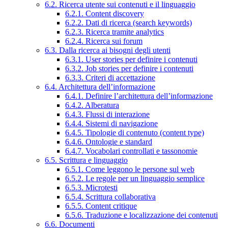
6.2. Ricerca utente sui contenuti e il linguaggio
6.2.1. Content discovery
6.2.2. Dati di ricerca (search keywords)
6.2.3. Ricerca tramite analytics
6.2.4. Ricerca sui forum
6.3. Dalla ricerca ai bisogni degli utenti
6.3.1. User stories per definire i contenuti
6.3.2. Job stories per definire i contenuti
6.3.3. Criteri di accettazione
6.4. Architettura dell’informazione
6.4.1. Definire l’architettura dell’informazione
6.4.2. Alberatura
6.4.3. Flussi di interazione
6.4.4. Sistemi di navigazione
6.4.5. Tipologie di contenuto (content type)
6.4.6. Ontologie e standard
6.4.7. Vocabolari controllati e tassonomie
6.5. Scrittura e linguaggio
6.5.1. Come leggono le persone sul web
6.5.2. Le regole per un linguaggio semplice
6.5.3. Microtesti
6.5.4. Scrittura collaborativa
6.5.5. Content critique
6.5.6. Traduzione e localizzazione dei contenuti
6.6. Documenti