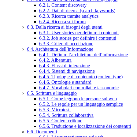
6.2.1. Content discovery
6.2.2. Dati di ricerca (search keywords)
6.2.3. Ricerca tramite analytics
6.2.4. Ricerca sui forum
6.3. Dalla ricerca ai bisogni degli utenti
6.3.1. User stories per definire i contenuti
6.3.2. Job stories per definire i contenuti
6.3.3. Criteri di accettazione
6.4. Architettura dell’informazione
6.4.1. Definire l’architettura dell’informazione
6.4.2. Alberatura
6.4.3. Flussi di interazione
6.4.4. Sistemi di navigazione
6.4.5. Tipologie di contenuto (content type)
6.4.6. Ontologie e standard
6.4.7. Vocabolari controllati e tassonomie
6.5. Scrittura e linguaggio
6.5.1. Come leggono le persone sul web
6.5.2. Le regole per un linguaggio semplice
6.5.3. Microtesti
6.5.4. Scrittura collaborativa
6.5.5. Content critique
6.5.6. Traduzione e localizzazione dei contenuti
6.6. Documenti