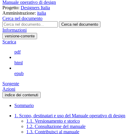
Manuale operativo di design
Progetto:
Designers Italia
Amministrazione:
italia
Cerca nel documento
Cerca nel documento
Informazioni
versione-corrente
Scarica
pdf
html
epub
Sorgente
Azioni
indice dei contenuti
Sommario
1. Scopo, destinatari e uso del Manuale operativo di design
1.1. Versionamento e storico
1.2. Consultazione del manuale
1.3. Contribuisci al manuale