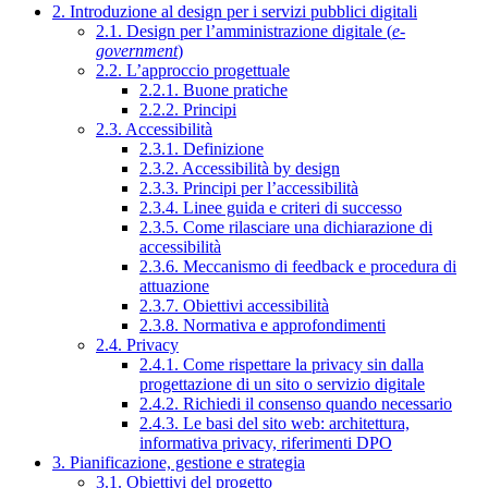
2. Introduzione al design per i servizi pubblici digitali
2.1. Design per l’amministrazione digitale (
e-
government
)
2.2. L’approccio progettuale
2.2.1. Buone pratiche
2.2.2. Principi
2.3. Accessibilità
2.3.1. Definizione
2.3.2. Accessibilità by design
2.3.3. Principi per l’accessibilità
2.3.4. Linee guida e criteri di successo
2.3.5. Come rilasciare una dichiarazione di
accessibilità
2.3.6. Meccanismo di feedback e procedura di
attuazione
2.3.7. Obiettivi accessibilità
2.3.8. Normativa e approfondimenti
2.4. Privacy
2.4.1. Come rispettare la privacy sin dalla
progettazione di un sito o servizio digitale
2.4.2. Richiedi il consenso quando necessario
2.4.3. Le basi del sito web: architettura,
informativa privacy, riferimenti DPO
3. Pianificazione, gestione e strategia
3.1. Obiettivi del progetto