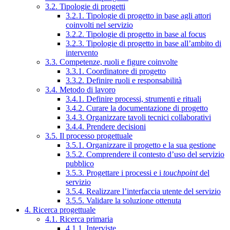
3.2. Tipologie di progetti
3.2.1. Tipologie di progetto in base agli attori
coinvolti nel servizio
3.2.2. Tipologie di progetto in base al focus
3.2.3. Tipologie di progetto in base all’ambito di
intervento
3.3. Competenze, ruoli e figure coinvolte
3.3.1. Coordinatore di progetto
3.3.2. Definire ruoli e responsabilità
3.4. Metodo di lavoro
3.4.1. Definire processi, strumenti e rituali
3.4.2. Curare la documentazione di progetto
3.4.3. Organizzare tavoli tecnici collaborativi
3.4.4. Prendere decisioni
3.5. Il processo progettuale
3.5.1. Organizzare il progetto e la sua gestione
3.5.2. Comprendere il contesto d’uso del servizio
pubblico
3.5.3. Progettare i processi e i
touchpoint
del
servizio
3.5.4. Realizzare l’interfaccia utente del servizio
3.5.5. Validare la soluzione ottenuta
4. Ricerca progettuale
4.1. Ricerca primaria
4.1.1. Interviste