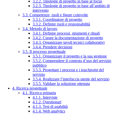
3.2.2. Tipologie di progetto in base al focus
3.2.3. Tipologie di progetto in base all’ambito di
intervento
3.3. Competenze, ruoli e figure coinvolte
3.3.1. Coordinatore di progetto
3.3.2. Definire ruoli e responsabilità
3.4. Metodo di lavoro
3.4.1. Definire processi, strumenti e rituali
3.4.2. Curare la documentazione di progetto
3.4.3. Organizzare tavoli tecnici collaborativi
3.4.4. Prendere decisioni
3.5. Il processo progettuale
3.5.1. Organizzare il progetto e la sua gestione
3.5.2. Comprendere il contesto d’uso del servizio
pubblico
3.5.3. Progettare i processi e i
touchpoint
del
servizio
3.5.4. Realizzare l’interfaccia utente del servizio
3.5.5. Validare la soluzione ottenuta
4. Ricerca progettuale
4.1. Ricerca primaria
4.1.1. Interviste
4.1.2. Questionari
4.1.3. Test di usabilità
4.1.4. Web analytics