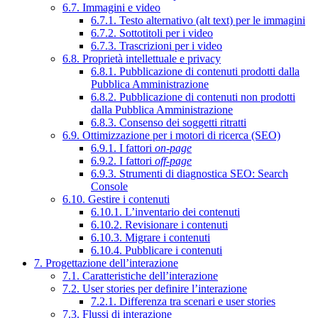
6.7. Immagini e video
6.7.1. Testo alternativo (alt text) per le immagini
6.7.2. Sottotitoli per i video
6.7.3. Trascrizioni per i video
6.8. Proprietà intellettuale e privacy
6.8.1. Pubblicazione di contenuti prodotti dalla
Pubblica Amministrazione
6.8.2. Pubblicazione di contenuti non prodotti
dalla Pubblica Amministrazione
6.8.3. Consenso dei soggetti ritratti
6.9. Ottimizzazione per i motori di ricerca (SEO)
6.9.1. I fattori
on-page
6.9.2. I fattori
off-page
6.9.3. Strumenti di diagnostica SEO: Search
Console
6.10. Gestire i contenuti
6.10.1. L’inventario dei contenuti
6.10.2. Revisionare i contenuti
6.10.3. Migrare i contenuti
6.10.4. Pubblicare i contenuti
7. Progettazione dell’interazione
7.1. Caratteristiche dell’interazione
7.2. User stories per definire l’interazione
7.2.1. Differenza tra scenari e user stories
7.3. Flussi di interazione