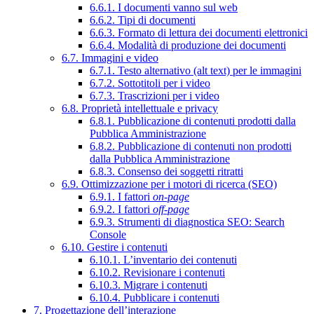
6.6.1. I documenti vanno sul web
6.6.2. Tipi di documenti
6.6.3. Formato di lettura dei documenti elettronici
6.6.4. Modalità di produzione dei documenti
6.7. Immagini e video
6.7.1. Testo alternativo (alt text) per le immagini
6.7.2. Sottotitoli per i video
6.7.3. Trascrizioni per i video
6.8. Proprietà intellettuale e privacy
6.8.1. Pubblicazione di contenuti prodotti dalla
Pubblica Amministrazione
6.8.2. Pubblicazione di contenuti non prodotti
dalla Pubblica Amministrazione
6.8.3. Consenso dei soggetti ritratti
6.9. Ottimizzazione per i motori di ricerca (SEO)
6.9.1. I fattori
on-page
6.9.2. I fattori
off-page
6.9.3. Strumenti di diagnostica SEO: Search
Console
6.10. Gestire i contenuti
6.10.1. L’inventario dei contenuti
6.10.2. Revisionare i contenuti
6.10.3. Migrare i contenuti
6.10.4. Pubblicare i contenuti
7. Progettazione dell’interazione