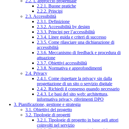
2.2. L’approccio progettuale
2.2.1. Buone pratiche
2.2.2. Principi
2.3. Accessibilità
2.3.1. Definizione
2.3.2. Accessibilità by design
2.3.3. Principi per l’accessibilità
2.3.4. Linee guida e criteri di successo
2.3.5. Come rilasciare una dichiarazione di
accessibilità
2.3.6. Meccanismo di feedback e procedura di
attuazione
2.3.7. Obiettivi accessibilità
2.3.8. Normativa e approfondimenti
2.4. Privacy
2.4.1. Come rispettare la privacy sin dalla
progettazione di un sito o servizio digitale
2.4.2. Richiedi il consenso quando necessario
2.4.3. Le basi del sito web: architettura,
informativa privacy, riferimenti DPO
3. Pianificazione, gestione e strategia
3.1. Obiettivi del progetto
3.2. Tipologie di progetti
3.2.1. Tipologie di progetto in base agli attori
coinvolti nel servizio