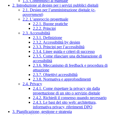
1.3. Contribuisci al manuale
2. Introduzione al design per i servizi pubblici digitali
2.1. Design per l’amministrazione digitale (
e-
government
)
2.2. L’approccio progettuale
2.2.1. Buone pratiche
2.2.2. Principi
2.3. Accessibilità
2.3.1. Definizione
2.3.2. Accessibilità by design
2.3.3. Principi per l’accessibilità
2.3.4. Linee guida e criteri di successo
2.3.5. Come rilasciare una dichiarazione di
accessibilità
2.3.6. Meccanismo di feedback e procedura di
attuazione
2.3.7. Obiettivi accessibilità
2.3.8. Normativa e approfondimenti
2.4. Privacy
2.4.1. Come rispettare la privacy sin dalla
progettazione di un sito o servizio digitale
2.4.2. Richiedi il consenso quando necessario
2.4.3. Le basi del sito web: architettura,
informativa privacy, riferimenti DPO
3. Pianificazione, gestione e strategia