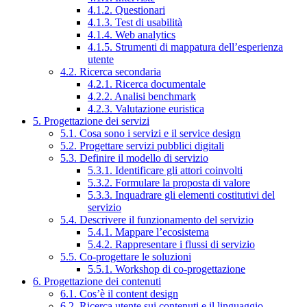
4.1.2. Questionari
4.1.3. Test di usabilità
4.1.4. Web analytics
4.1.5. Strumenti di mappatura dell’esperienza
utente
4.2. Ricerca secondaria
4.2.1. Ricerca documentale
4.2.2. Analisi benchmark
4.2.3. Valutazione euristica
5. Progettazione dei servizi
5.1. Cosa sono i servizi e il service design
5.2. Progettare servizi pubblici digitali
5.3. Definire il modello di servizio
5.3.1. Identificare gli attori coinvolti
5.3.2. Formulare la proposta di valore
5.3.3. Inquadrare gli elementi costitutivi del
servizio
5.4. Descrivere il funzionamento del servizio
5.4.1. Mappare l’ecosistema
5.4.2. Rappresentare i flussi di servizio
5.5. Co-progettare le soluzioni
5.5.1. Workshop di co-progettazione
6. Progettazione dei contenuti
6.1. Cos’è il content design
6.2. Ricerca utente sui contenuti e il linguaggio