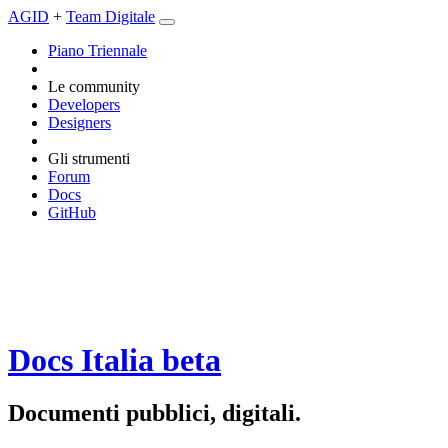
AGID
+
Team Digitale
Piano Triennale
Le community
Developers
Designers
Gli strumenti
Forum
Docs
GitHub
Docs Italia
beta
Documenti pubblici, digitali.