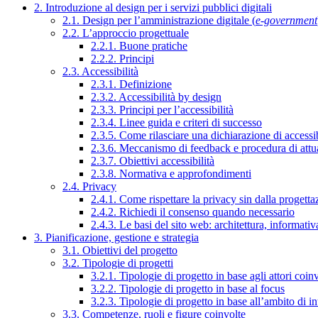
2. Introduzione al design per i servizi pubblici digitali
2.1. Design per l’amministrazione digitale (
e-government
2.2. L’approccio progettuale
2.2.1. Buone pratiche
2.2.2. Principi
2.3. Accessibilità
2.3.1. Definizione
2.3.2. Accessibilità by design
2.3.3. Principi per l’accessibilità
2.3.4. Linee guida e criteri di successo
2.3.5. Come rilasciare una dichiarazione di accessib
2.3.6. Meccanismo di feedback e procedura di attu
2.3.7. Obiettivi accessibilità
2.3.8. Normativa e approfondimenti
2.4. Privacy
2.4.1. Come rispettare la privacy sin dalla progettaz
2.4.2. Richiedi il consenso quando necessario
2.4.3. Le basi del sito web: architettura, informati
3. Pianificazione, gestione e strategia
3.1. Obiettivi del progetto
3.2. Tipologie di progetti
3.2.1. Tipologie di progetto in base agli attori coinv
3.2.2. Tipologie di progetto in base al focus
3.2.3. Tipologie di progetto in base all’ambito di i
3.3. Competenze, ruoli e figure coinvolte