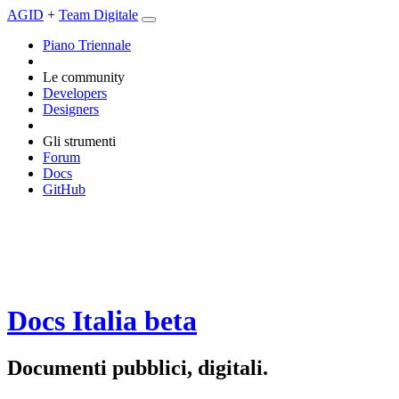
AGID
+
Team Digitale
Piano Triennale
Le community
Developers
Designers
Gli strumenti
Forum
Docs
GitHub
Docs Italia
beta
Documenti pubblici, digitali.