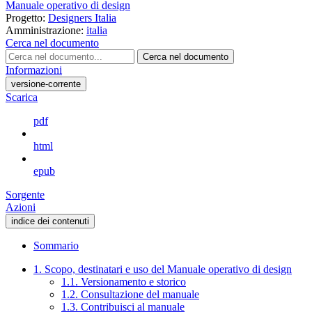
Manuale operativo di design
Progetto:
Designers Italia
Amministrazione:
italia
Cerca nel documento
Cerca nel documento
Informazioni
versione-corrente
Scarica
pdf
html
epub
Sorgente
Azioni
indice dei contenuti
Sommario
1. Scopo, destinatari e uso del Manuale operativo di design
1.1. Versionamento e storico
1.2. Consultazione del manuale
1.3. Contribuisci al manuale