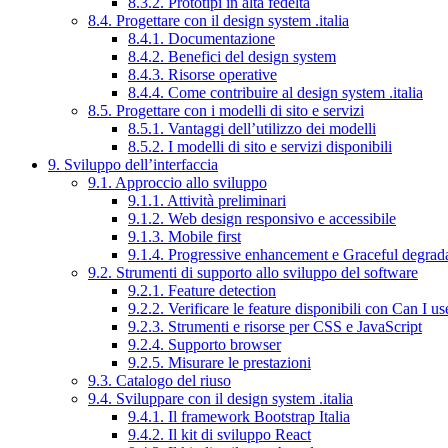
8.3.2. Prototipi in alta fedeltà
8.4. Progettare con il design system .italia
8.4.1. Documentazione
8.4.2. Benefici del design system
8.4.3. Risorse operative
8.4.4. Come contribuire al design system .italia
8.5. Progettare con i modelli di sito e servizi
8.5.1. Vantaggi dell’utilizzo dei modelli
8.5.2. I modelli di sito e servizi disponibili
9. Sviluppo dell’interfaccia
9.1. Approccio allo sviluppo
9.1.1. Attività preliminari
9.1.2. Web design responsivo e accessibile
9.1.3. Mobile first
9.1.4. Progressive enhancement e Graceful degrad
9.2. Strumenti di supporto allo sviluppo del software
9.2.1. Feature detection
9.2.2. Verificare le feature disponibili con Can I us
9.2.3. Strumenti e risorse per CSS e JavaScript
9.2.4. Supporto browser
9.2.5. Misurare le prestazioni
9.3. Catalogo del riuso
9.4. Sviluppare con il design system .italia
9.4.1. Il framework Bootstrap Italia
9.4.2. Il kit di sviluppo React