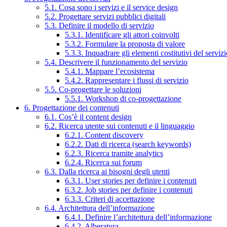
5.1. Cosa sono i servizi e il service design
5.2. Progettare servizi pubblici digitali
5.3. Definire il modello di servizio
5.3.1. Identificare gli attori coinvolti
5.3.2. Formulare la proposta di valore
5.3.3. Inquadrare gli elementi costitutivi del serviz
5.4. Descrivere il funzionamento del servizio
5.4.1. Mappare l’ecosistema
5.4.2. Rappresentare i flussi di servizio
5.5. Co-progettare le soluzioni
5.5.1. Workshop di co-progettazione
6. Progettazione dei contenuti
6.1. Cos’è il content design
6.2. Ricerca utente sui contenuti e il linguaggio
6.2.1. Content discovery
6.2.2. Dati di ricerca (search keywords)
6.2.3. Ricerca tramite analytics
6.2.4. Ricerca sui forum
6.3. Dalla ricerca ai bisogni degli utenti
6.3.1. User stories per definire i contenuti
6.3.2. Job stories per definire i contenuti
6.3.3. Criteri di accettazione
6.4. Architettura dell’informazione
6.4.1. Definire l’architettura dell’informazione
6.4.2. Alberatura