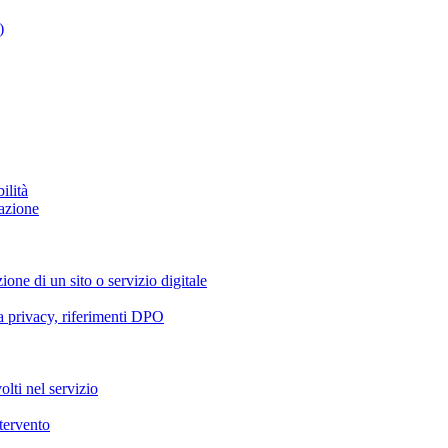
)
ilità
azione
ione di un sito o servizio digitale
va privacy, riferimenti DPO
olti nel servizio
ntervento