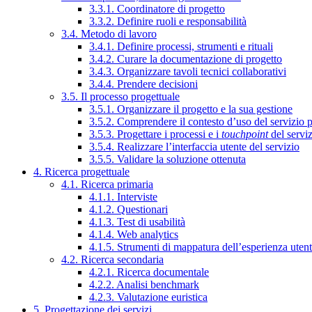
3.3.1. Coordinatore di progetto
3.3.2. Definire ruoli e responsabilità
3.4. Metodo di lavoro
3.4.1. Definire processi, strumenti e rituali
3.4.2. Curare la documentazione di progetto
3.4.3. Organizzare tavoli tecnici collaborativi
3.4.4. Prendere decisioni
3.5. Il processo progettuale
3.5.1. Organizzare il progetto e la sua gestione
3.5.2. Comprendere il contesto d’uso del servizio 
3.5.3. Progettare i processi e i
touchpoint
del servi
3.5.4. Realizzare l’interfaccia utente del servizio
3.5.5. Validare la soluzione ottenuta
4. Ricerca progettuale
4.1. Ricerca primaria
4.1.1. Interviste
4.1.2. Questionari
4.1.3. Test di usabilità
4.1.4. Web analytics
4.1.5. Strumenti di mappatura dell’esperienza uten
4.2. Ricerca secondaria
4.2.1. Ricerca documentale
4.2.2. Analisi benchmark
4.2.3. Valutazione euristica
5. Progettazione dei servizi