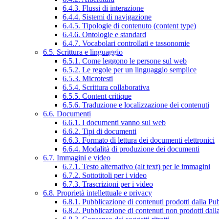
6.4.3. Flussi di interazione
6.4.4. Sistemi di navigazione
6.4.5. Tipologie di contenuto (content type)
6.4.6. Ontologie e standard
6.4.7. Vocabolari controllati e tassonomie
6.5. Scrittura e linguaggio
6.5.1. Come leggono le persone sul web
6.5.2. Le regole per un linguaggio semplice
6.5.3. Microtesti
6.5.4. Scrittura collaborativa
6.5.5. Content critique
6.5.6. Traduzione e localizzazione dei contenuti
6.6. Documenti
6.6.1. I documenti vanno sul web
6.6.2. Tipi di documenti
6.6.3. Formato di lettura dei documenti elettronici
6.6.4. Modalità di produzione dei documenti
6.7. Immagini e video
6.7.1. Testo alternativo (alt text) per le immagini
6.7.2. Sottotitoli per i video
6.7.3. Trascrizioni per i video
6.8. Proprietà intellettuale e privacy
6.8.1. Pubblicazione di contenuti prodotti dalla P
6.8.2. Pubblicazione di contenuti non prodotti dal