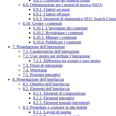
6.8.3. Consenso dei soggetti ritratti
6.9. Ottimizzazione per i motori di ricerca (SEO)
6.9.1. I fattori
on-page
6.9.2. I fattori
off-page
6.9.3. Strumenti di diagnostica SEO: Search Cons
6.10. Gestire i contenuti
6.10.1. L’inventario dei contenuti
6.10.2. Revisionare i contenuti
6.10.3. Migrare i contenuti
6.10.4. Pubblicare i contenuti
7. Progettazione dell’interazione
7.1. Caratteristiche dell’interazione
7.2. User stories per definire l’interazione
7.2.1. Differenza tra scenari e user stories
7.3. Flussi di interazione
7.4. Wireframe
7.5. Prototipi interattivi
8. Progettazione dell’interfaccia
8.1. Obiettivi dell’interfaccia
8.2. Elementi dell’interfaccia
8.2.1. Elementi di composizione
8.2.2. Elementi interattivi
8.2.3. Elementi testuali (microtesti)
8.3. Progettare e costruire in alta fedeltà
8.3.1. Layout di pagina