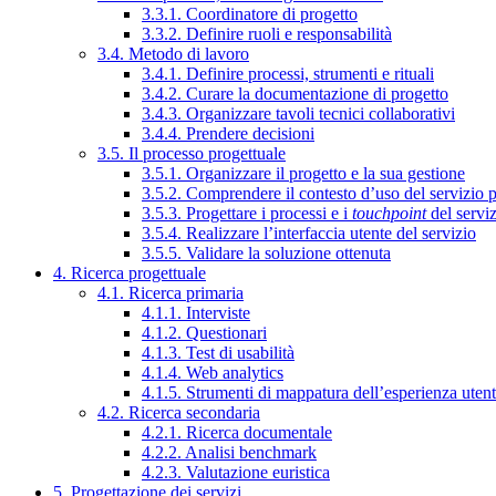
3.3.1. Coordinatore di progetto
3.3.2. Definire ruoli e responsabilità
3.4. Metodo di lavoro
3.4.1. Definire processi, strumenti e rituali
3.4.2. Curare la documentazione di progetto
3.4.3. Organizzare tavoli tecnici collaborativi
3.4.4. Prendere decisioni
3.5. Il processo progettuale
3.5.1. Organizzare il progetto e la sua gestione
3.5.2. Comprendere il contesto d’uso del servizio 
3.5.3. Progettare i processi e i
touchpoint
del servi
3.5.4. Realizzare l’interfaccia utente del servizio
3.5.5. Validare la soluzione ottenuta
4. Ricerca progettuale
4.1. Ricerca primaria
4.1.1. Interviste
4.1.2. Questionari
4.1.3. Test di usabilità
4.1.4. Web analytics
4.1.5. Strumenti di mappatura dell’esperienza uten
4.2. Ricerca secondaria
4.2.1. Ricerca documentale
4.2.2. Analisi benchmark
4.2.3. Valutazione euristica
5. Progettazione dei servizi