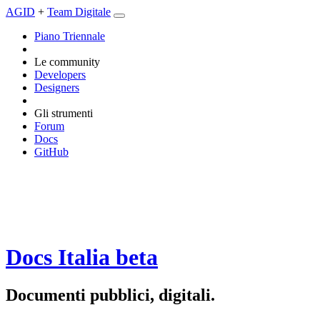
AGID
+
Team Digitale
Piano Triennale
Le community
Developers
Designers
Gli strumenti
Forum
Docs
GitHub
Docs Italia
beta
Documenti pubblici, digitali.