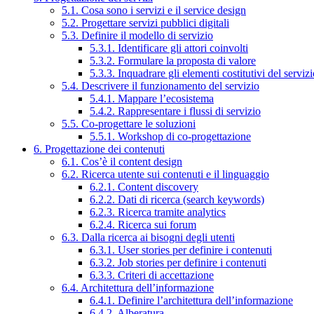
5.1. Cosa sono i servizi e il service design
5.2. Progettare servizi pubblici digitali
5.3. Definire il modello di servizio
5.3.1. Identificare gli attori coinvolti
5.3.2. Formulare la proposta di valore
5.3.3. Inquadrare gli elementi costitutivi del serviz
5.4. Descrivere il funzionamento del servizio
5.4.1. Mappare l’ecosistema
5.4.2. Rappresentare i flussi di servizio
5.5. Co-progettare le soluzioni
5.5.1. Workshop di co-progettazione
6. Progettazione dei contenuti
6.1. Cos’è il content design
6.2. Ricerca utente sui contenuti e il linguaggio
6.2.1. Content discovery
6.2.2. Dati di ricerca (search keywords)
6.2.3. Ricerca tramite analytics
6.2.4. Ricerca sui forum
6.3. Dalla ricerca ai bisogni degli utenti
6.3.1. User stories per definire i contenuti
6.3.2. Job stories per definire i contenuti
6.3.3. Criteri di accettazione
6.4. Architettura dell’informazione
6.4.1. Definire l’architettura dell’informazione
6.4.2. Alberatura