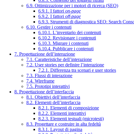
6.8.3. Consenso dei soggetti ritratti
6.9. Ottimizzazione per i motori di ricerca (SEO)
6.9.1. I fattori
on-page
6.9.2. I fattori
off-page
6.9.3. Strumenti di diagnostica SEO: Search Cons
6.10. Gestire i contenuti
6.10.1. L’inventario dei contenuti
6.10.2. Revisionare i contenuti
6.10.3. Migrare i contenuti
6.10.4. Pubblicare i contenuti
7. Progettazione dell’interazione
7.1. Caratteristiche dell’interazione
7.2. User stories per definire l’interazione
7.2.1. Differenza tra scenari e user stories
7.3. Flussi di interazione
7.4. Wireframe
7.5. Prototipi interattivi
8. Progettazione dell’interfaccia
8.1. Obiettivi dell’interfaccia
8.2. Elementi dell’interfaccia
8.2.1. Elementi di composizione
8.2.2. Elementi interattivi
8.2.3. Elementi testuali (microtesti)
8.3. Progettare e costruire in alta fedeltà
8.3.1. Layout di pagina