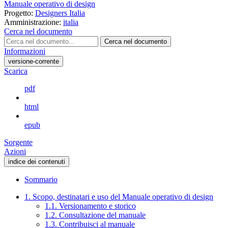
Manuale operativo di design
Progetto:
Designers Italia
Amministrazione:
italia
Cerca nel documento
Cerca nel documento
Informazioni
versione-corrente
Scarica
pdf
html
epub
Sorgente
Azioni
indice dei contenuti
Sommario
1. Scopo, destinatari e uso del Manuale operativo di design
1.1. Versionamento e storico
1.2. Consultazione del manuale
1.3. Contribuisci al manuale