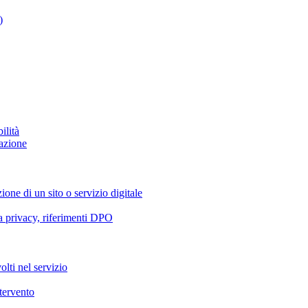
)
ilità
azione
ione di un sito o servizio digitale
va privacy, riferimenti DPO
olti nel servizio
ntervento