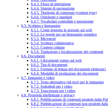
6.4.3. Flussi di interazione
6.4.4. Sistemi di navigazione
6.4.5. Tipologie di contenuto (content type)
6.4.6. Ontologie e standard
6.4.7. Vocabolari controllati e tassonomie
6.5. Scrittura e linguaggio
6.5.1. Come leggono le persone sul web
6.5.2. Le regole per un linguaggio semplice
6.5.3. Microtesti
6.5.4. Scrittura collaborativa
6.5.5. Content critique
6.5.6. Traduzione e localizzazione dei contenuti
6.6. Documenti
6.6.1. I documenti vanno sul web
6.6.2. Tipi di documenti
6.6.3. Formato di lettura dei documenti elettronici
6.6.4. Modalità di produzione dei documenti
6.7. Immagini e video
6.7.1. Testo alternativo (alt text) per le immagini
6.7.2. Sottotitoli per i video
6.7.3. Trascrizioni per i video
6.8. Proprietà intellettuale e privacy
6.8.1. Pubblicazione di contenuti prodotti dalla P
6.8.2. Pubblicazione di contenuti non prodotti dal