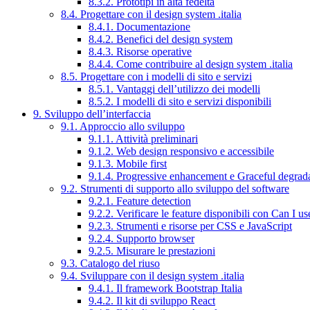
8.3.2. Prototipi in alta fedeltà
8.4. Progettare con il design system .italia
8.4.1. Documentazione
8.4.2. Benefici del design system
8.4.3. Risorse operative
8.4.4. Come contribuire al design system .italia
8.5. Progettare con i modelli di sito e servizi
8.5.1. Vantaggi dell’utilizzo dei modelli
8.5.2. I modelli di sito e servizi disponibili
9. Sviluppo dell’interfaccia
9.1. Approccio allo sviluppo
9.1.1. Attività preliminari
9.1.2. Web design responsivo e accessibile
9.1.3. Mobile first
9.1.4. Progressive enhancement e Graceful degrad
9.2. Strumenti di supporto allo sviluppo del software
9.2.1. Feature detection
9.2.2. Verificare le feature disponibili con Can I us
9.2.3. Strumenti e risorse per CSS e JavaScript
9.2.4. Supporto browser
9.2.5. Misurare le prestazioni
9.3. Catalogo del riuso
9.4. Sviluppare con il design system .italia
9.4.1. Il framework Bootstrap Italia
9.4.2. Il kit di sviluppo React