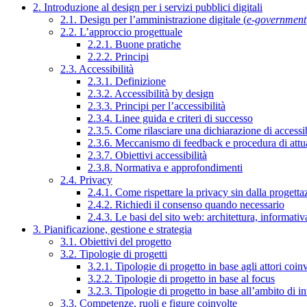
2. Introduzione al design per i servizi pubblici digitali
2.1. Design per l’amministrazione digitale (
e-government
2.2. L’approccio progettuale
2.2.1. Buone pratiche
2.2.2. Principi
2.3. Accessibilità
2.3.1. Definizione
2.3.2. Accessibilità by design
2.3.3. Principi per l’accessibilità
2.3.4. Linee guida e criteri di successo
2.3.5. Come rilasciare una dichiarazione di accessib
2.3.6. Meccanismo di feedback e procedura di attu
2.3.7. Obiettivi accessibilità
2.3.8. Normativa e approfondimenti
2.4. Privacy
2.4.1. Come rispettare la privacy sin dalla progettaz
2.4.2. Richiedi il consenso quando necessario
2.4.3. Le basi del sito web: architettura, informati
3. Pianificazione, gestione e strategia
3.1. Obiettivi del progetto
3.2. Tipologie di progetti
3.2.1. Tipologie di progetto in base agli attori coinv
3.2.2. Tipologie di progetto in base al focus
3.2.3. Tipologie di progetto in base all’ambito di i
3.3. Competenze, ruoli e figure coinvolte