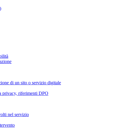
)
ilità
azione
ione di un sito o servizio digitale
va privacy, riferimenti DPO
olti nel servizio
ntervento