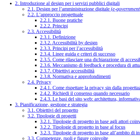
2. Introduzione al design per i servizi pubblici digitali
2.1. Design per l’amministrazione digitale (
e-government
2.2. L’approccio progettuale
2.2.1. Buone pratiche
2.2.2. Principi
2.3. Accessibilità
2.3.1. Definizione
2.3.2. Accessibilità by design
2.3.3. Principi per l’accessibilità
2.3.4. Linee guida e criteri di successo
2.3.5. Come rilasciare una dichiarazione di accessib
2.3.6. Meccanismo di feedback e procedura di attu
2.3.7. Obiettivi accessibilità
2.3.8. Normativa e approfondimenti
2.4. Privacy
2.4.1. Come rispettare la privacy sin dalla progettaz
2.4.2. Richiedi il consenso quando necessario
2.4.3. Le basi del sito web: architettura, informati
3. Pianificazione, gestione e strategia
3.1. Obiettivi del progetto
3.2. Tipologie di progetti
3.2.1. Tipologie di progetto in base agli attori coinv
3.2.2. Tipologie di progetto in base al focus
3.2.3. Tipologie di progetto in base all’ambito di i
3.3. Competenze, ruoli e figure coinvolte