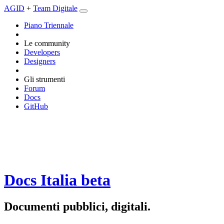
AGID
+
Team Digitale
Piano Triennale
Le community
Developers
Designers
Gli strumenti
Forum
Docs
GitHub
Docs Italia
beta
Documenti pubblici, digitali.