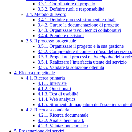
3.3.1. Coordinatore di progetto
3.3.2. Definire ruoli e responsabilità
3.4. Metodo di lavoro
3.4.1. Definire processi, strumenti e rituali
3.4.2. Curare la documentazione di progetto
3.4.3. Organizzare tavoli tecnici collaborativi
3.4.4. Prendere decisioni
3.5. Il processo progettuale
3.5.1. Organizzare il progetto e la sua gestione
3.5.2. Comprendere il contesto d’uso del servizio 
3.5.3. Progettare i processi e i
touchpoint
del servi
3.5.4. Realizzare l’interfaccia utente del servizio
3.5.5. Validare la soluzione ottenuta
4. Ricerca progettuale
4.1. Ricerca primaria
4.1.1. Interviste
4.1.2. Questionari
4.1.3. Test di usabilità
4.1.4. Web analytics
4.1.5. Strumenti di mappatura dell’esperienza uten
4.2. Ricerca secondaria
4.2.1. Ricerca documentale
4.2.2. Analisi benchmark
4.2.3. Valutazione euristica
5. Progettazione dei servizi