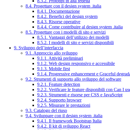
8.3.2. Prototipi in alta fedeltà
8.4. Progettare con il design system .italia
8.4.1. Documentazione
8.4.2. Benefici del design system
8.4.3. Risorse operative
8.4.4. Come contribuire al design system .italia
8.5. Progettare con i modelli di sito e servizi
8.5.1. Vantaggi dell’utilizzo dei modelli
8.5.2. I modelli di sito e servizi disponibili
9. Sviluppo dell’interfaccia
9.1. Approccio allo sviluppo
9.1.1. Attività preliminari
9.1.2. Web design responsivo e accessibile
9.1.3. Mobile first
9.1.4. Progressive enhancement e Graceful degrad
9.2. Strumenti di supporto allo sviluppo del software
9.2.1. Feature detection
9.2.2. Verificare le feature disponibili con Can I us
9.2.3. Strumenti e risorse per CSS e JavaScript
9.2.4. Supporto browser
9.2.5. Misurare le prestazioni
9.3. Catalogo del riuso
9.4. Sviluppare con il design system .italia
9.4.1. Il framework Bootstrap Italia
9.4.2. Il kit di sviluppo React