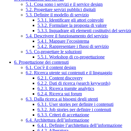
5.1. Cosa sono i servizi e il service design
5.2. Progettare servizi pubblici digitali
5.3. Definire il modello di servizio
5.3.1. Identificare gli attori coinvolti
5.3.2. Formulare la proposta di valore
5.3.3. Inquadrare gli elementi costitutivi del serviz
5.4. Descrivere il funzionamento del servizio
5.4.1. Mappare l’ecosistema
5.4.2. Rappresentare i flussi di servizio
5.5. Co-progettare le soluzioni
5.5.1. Workshop di co-progettazione
6. Progettazione dei contenuti
6.1. Cos’è il content design
6.2. Ricerca utente sui contenuti e il linguaggio
6.2.1. Content discovery
6.2.2. Dati di ricerca (search keywords)
6.2.3. Ricerca tramite analytics
6.2.4. Ricerca sui forum
6.3. Dalla ricerca ai bisogni degli utenti
6.3.1. User stories per definire i contenuti
6.3.2. Job stories per definire i contenuti
6.3.3. Criteri di accettazione
6.4. Architettura dell’informazione
6.4.1. Definire l’architettura dell’informazione
6.4.2. Alberatura