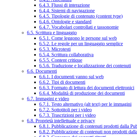
6.4.3. Flussi di interazione
6.4.4. Sistemi di navigazione
6.4.5. Tipologie di contenuto (content type)
6.4.6. Ontologie e standard
6.4.7. Vocabolari controllati e tassonomie
6.5. Scrittura e linguaggio
6.5.1. Come leggono le persone sul web
6.5.2. Le regole per un linguaggio semplice
6.5.3. Microtesti
6.5.4. Scrittura collaborativa
6.5.5. Content critique
6.5.6. Traduzione e localizzazione dei contenuti
6.6. Documenti
6.6.1. I documenti vanno sul web
6.6.2. Tipi di documenti
6.6.3. Formato di lettura dei documenti elettronici
6.6.4. Modalità di produzione dei documenti
6.7. Immagini e video
6.7.1. Testo alternativo (alt text) per le immagini
6.7.2. Sottotitoli per i video
6.7.3. Trascrizioni per i video
6.8. Proprietà intellettuale e privacy
6.8.1. Pubblicazione di contenuti prodotti dalla P
6.8.2. Pubblicazione di contenuti non prodotti dal