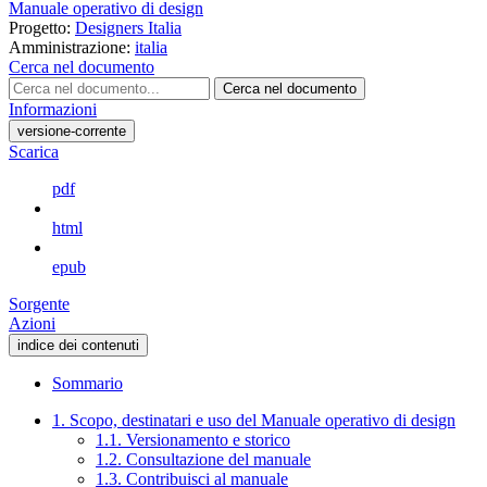
Manuale operativo di design
Progetto:
Designers Italia
Amministrazione:
italia
Cerca nel documento
Cerca nel documento
Informazioni
versione-corrente
Scarica
pdf
html
epub
Sorgente
Azioni
indice dei contenuti
Sommario
1. Scopo, destinatari e uso del Manuale operativo di design
1.1. Versionamento e storico
1.2. Consultazione del manuale
1.3. Contribuisci al manuale