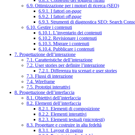
6.8.3. Consenso dei soggetti ritratti
6.9. Ottimizzazione per i motori di ricerca (SEO)
6.9.1. I fattori
on-page
6.9.2. I fattori
off-page
6.9.3. Strumenti di diagnostica SEO: Search Cons
6.10. Gestire i contenuti
6.10.1. L’inventario dei contenuti
6.10.2. Revisionare i contenuti
6.10.3. Migrare i contenuti
6.10.4. Pubblicare i contenuti
7. Progettazione dell’interazione
7.1. Caratteristiche dell’interazione
7.2. User stories per definire l’interazione
7.2.1. Differenza tra scenari e user stories
7.3. Flussi di interazione
7.4. Wireframe
7.5. Prototipi interattivi
8. Progettazione dell’interfaccia
8.1. Obiettivi dell’interfaccia
8.2. Elementi dell’interfaccia
8.2.1. Elementi di composizione
8.2.2. Elementi interattivi
8.2.3. Elementi testuali (microtesti)
8.3. Progettare e costruire in alta fedeltà
8.3.1. Layout di pagina