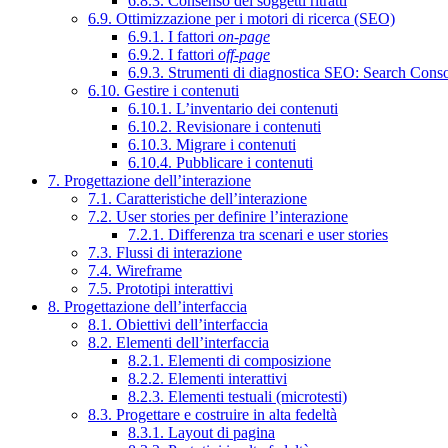
6.8.3. Consenso dei soggetti ritratti
6.9. Ottimizzazione per i motori di ricerca (SEO)
6.9.1. I fattori
on-page
6.9.2. I fattori
off-page
6.9.3. Strumenti di diagnostica SEO: Search Cons
6.10. Gestire i contenuti
6.10.1. L’inventario dei contenuti
6.10.2. Revisionare i contenuti
6.10.3. Migrare i contenuti
6.10.4. Pubblicare i contenuti
7. Progettazione dell’interazione
7.1. Caratteristiche dell’interazione
7.2. User stories per definire l’interazione
7.2.1. Differenza tra scenari e user stories
7.3. Flussi di interazione
7.4. Wireframe
7.5. Prototipi interattivi
8. Progettazione dell’interfaccia
8.1. Obiettivi dell’interfaccia
8.2. Elementi dell’interfaccia
8.2.1. Elementi di composizione
8.2.2. Elementi interattivi
8.2.3. Elementi testuali (microtesti)
8.3. Progettare e costruire in alta fedeltà
8.3.1. Layout di pagina