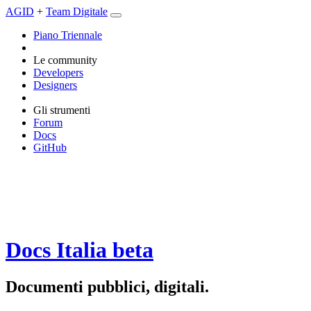
AGID
+
Team Digitale
Piano Triennale
Le community
Developers
Designers
Gli strumenti
Forum
Docs
GitHub
Docs Italia
beta
Documenti pubblici, digitali.