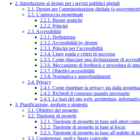
2. Introduzione al design per i servizi pubblici digitali
2.1. Design per l’amministrazione digitale (
e-government
2.2. L’approccio progettuale
2.2.1. Buone pratiche
2.2.2. Principi
2.3. Accessibilità
2.3.1. Definizione
2.3.2. Accessibilità by design
2.3.3. Principi per l’accessibilità
2.3.4. Linee guida e criteri di successo
2.3.5. Come rilasciare una dichiarazione di accessib
2.3.6. Meccanismo di feedback e procedura di attu
2.3.7. Obiettivi accessibilità
2.3.8. Normativa e approfondimenti
2.4. Privacy
2.4.1. Come rispettare la privacy sin dalla progettaz
2.4.2. Richiedi il consenso quando necessario
2.4.3. Le basi del sito web: architettura, informati
3. Pianificazione, gestione e strategia
3.1. Obiettivi del progetto
3.2. Tipologie di progetti
3.2.1. Tipologie di progetto in base agli attori coinv
3.2.2. Tipologie di progetto in base al focus
3.2.3. Tipologie di progetto in base all’ambito di i
3.3. Competenze, ruoli e figure coinvolte