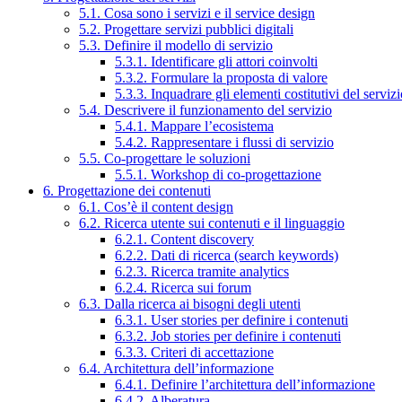
5.1. Cosa sono i servizi e il service design
5.2. Progettare servizi pubblici digitali
5.3. Definire il modello di servizio
5.3.1. Identificare gli attori coinvolti
5.3.2. Formulare la proposta di valore
5.3.3. Inquadrare gli elementi costitutivi del serviz
5.4. Descrivere il funzionamento del servizio
5.4.1. Mappare l’ecosistema
5.4.2. Rappresentare i flussi di servizio
5.5. Co-progettare le soluzioni
5.5.1. Workshop di co-progettazione
6. Progettazione dei contenuti
6.1. Cos’è il content design
6.2. Ricerca utente sui contenuti e il linguaggio
6.2.1. Content discovery
6.2.2. Dati di ricerca (search keywords)
6.2.3. Ricerca tramite analytics
6.2.4. Ricerca sui forum
6.3. Dalla ricerca ai bisogni degli utenti
6.3.1. User stories per definire i contenuti
6.3.2. Job stories per definire i contenuti
6.3.3. Criteri di accettazione
6.4. Architettura dell’informazione
6.4.1. Definire l’architettura dell’informazione
6.4.2. Alberatura