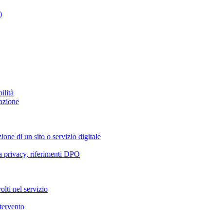
)
ilità
azione
ione di un sito o servizio digitale
va privacy, riferimenti DPO
olti nel servizio
ntervento