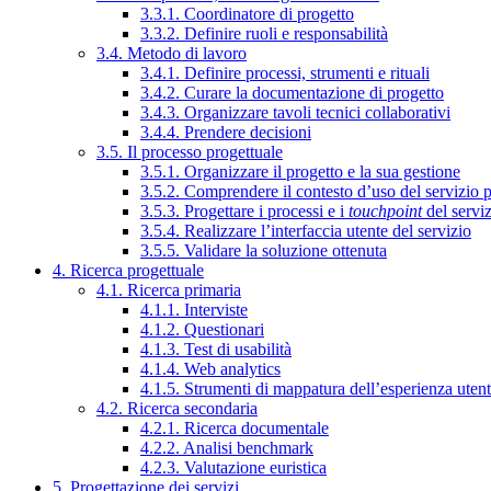
3.3.1. Coordinatore di progetto
3.3.2. Definire ruoli e responsabilità
3.4. Metodo di lavoro
3.4.1. Definire processi, strumenti e rituali
3.4.2. Curare la documentazione di progetto
3.4.3. Organizzare tavoli tecnici collaborativi
3.4.4. Prendere decisioni
3.5. Il processo progettuale
3.5.1. Organizzare il progetto e la sua gestione
3.5.2. Comprendere il contesto d’uso del servizio 
3.5.3. Progettare i processi e i
touchpoint
del servi
3.5.4. Realizzare l’interfaccia utente del servizio
3.5.5. Validare la soluzione ottenuta
4. Ricerca progettuale
4.1. Ricerca primaria
4.1.1. Interviste
4.1.2. Questionari
4.1.3. Test di usabilità
4.1.4. Web analytics
4.1.5. Strumenti di mappatura dell’esperienza uten
4.2. Ricerca secondaria
4.2.1. Ricerca documentale
4.2.2. Analisi benchmark
4.2.3. Valutazione euristica
5. Progettazione dei servizi