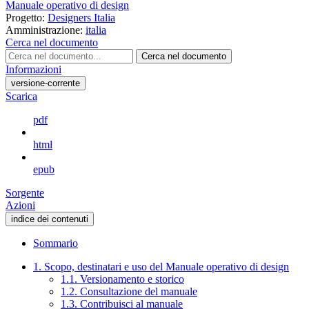
Manuale operativo di design
Progetto:
Designers Italia
Amministrazione:
italia
Cerca nel documento
Cerca nel documento
Informazioni
versione-corrente
Scarica
pdf
html
epub
Sorgente
Azioni
indice dei contenuti
Sommario
1. Scopo, destinatari e uso del Manuale operativo di design
1.1. Versionamento e storico
1.2. Consultazione del manuale
1.3. Contribuisci al manuale