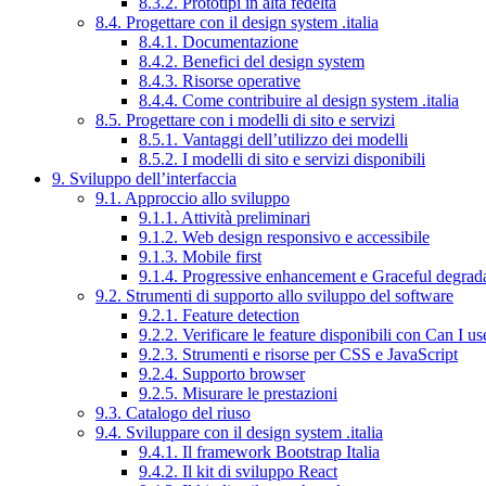
8.3.2. Prototipi in alta fedeltà
8.4. Progettare con il design system .italia
8.4.1. Documentazione
8.4.2. Benefici del design system
8.4.3. Risorse operative
8.4.4. Come contribuire al design system .italia
8.5. Progettare con i modelli di sito e servizi
8.5.1. Vantaggi dell’utilizzo dei modelli
8.5.2. I modelli di sito e servizi disponibili
9. Sviluppo dell’interfaccia
9.1. Approccio allo sviluppo
9.1.1. Attività preliminari
9.1.2. Web design responsivo e accessibile
9.1.3. Mobile first
9.1.4. Progressive enhancement e Graceful degrad
9.2. Strumenti di supporto allo sviluppo del software
9.2.1. Feature detection
9.2.2. Verificare le feature disponibili con Can I us
9.2.3. Strumenti e risorse per CSS e JavaScript
9.2.4. Supporto browser
9.2.5. Misurare le prestazioni
9.3. Catalogo del riuso
9.4. Sviluppare con il design system .italia
9.4.1. Il framework Bootstrap Italia
9.4.2. Il kit di sviluppo React