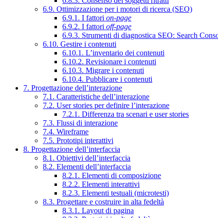
6.8.3. Consenso dei soggetti ritratti
6.9. Ottimizzazione per i motori di ricerca (SEO)
6.9.1. I fattori
on-page
6.9.2. I fattori
off-page
6.9.3. Strumenti di diagnostica SEO: Search Cons
6.10. Gestire i contenuti
6.10.1. L’inventario dei contenuti
6.10.2. Revisionare i contenuti
6.10.3. Migrare i contenuti
6.10.4. Pubblicare i contenuti
7. Progettazione dell’interazione
7.1. Caratteristiche dell’interazione
7.2. User stories per definire l’interazione
7.2.1. Differenza tra scenari e user stories
7.3. Flussi di interazione
7.4. Wireframe
7.5. Prototipi interattivi
8. Progettazione dell’interfaccia
8.1. Obiettivi dell’interfaccia
8.2. Elementi dell’interfaccia
8.2.1. Elementi di composizione
8.2.2. Elementi interattivi
8.2.3. Elementi testuali (microtesti)
8.3. Progettare e costruire in alta fedeltà
8.3.1. Layout di pagina