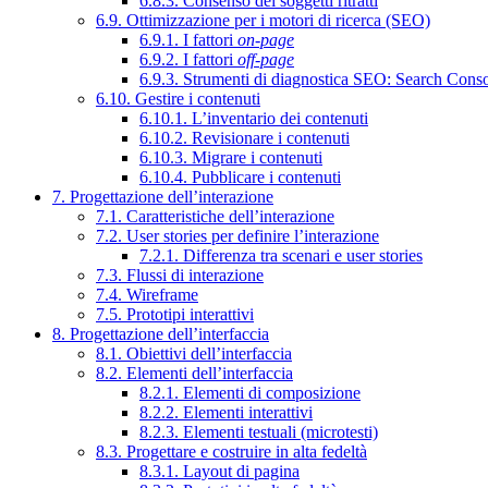
6.8.3. Consenso dei soggetti ritratti
6.9. Ottimizzazione per i motori di ricerca (SEO)
6.9.1. I fattori
on-page
6.9.2. I fattori
off-page
6.9.3. Strumenti di diagnostica SEO: Search Cons
6.10. Gestire i contenuti
6.10.1. L’inventario dei contenuti
6.10.2. Revisionare i contenuti
6.10.3. Migrare i contenuti
6.10.4. Pubblicare i contenuti
7. Progettazione dell’interazione
7.1. Caratteristiche dell’interazione
7.2. User stories per definire l’interazione
7.2.1. Differenza tra scenari e user stories
7.3. Flussi di interazione
7.4. Wireframe
7.5. Prototipi interattivi
8. Progettazione dell’interfaccia
8.1. Obiettivi dell’interfaccia
8.2. Elementi dell’interfaccia
8.2.1. Elementi di composizione
8.2.2. Elementi interattivi
8.2.3. Elementi testuali (microtesti)
8.3. Progettare e costruire in alta fedeltà
8.3.1. Layout di pagina