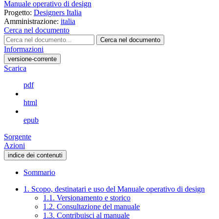
Manuale operativo di design
Progetto:
Designers Italia
Amministrazione:
italia
Cerca nel documento
Cerca nel documento
Informazioni
versione-corrente
Scarica
pdf
html
epub
Sorgente
Azioni
indice dei contenuti
Sommario
1. Scopo, destinatari e uso del Manuale operativo di design
1.1. Versionamento e storico
1.2. Consultazione del manuale
1.3. Contribuisci al manuale