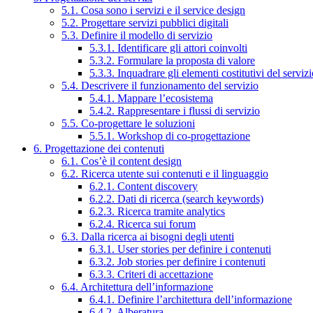
5.1. Cosa sono i servizi e il service design
5.2. Progettare servizi pubblici digitali
5.3. Definire il modello di servizio
5.3.1. Identificare gli attori coinvolti
5.3.2. Formulare la proposta di valore
5.3.3. Inquadrare gli elementi costitutivi del serviz
5.4. Descrivere il funzionamento del servizio
5.4.1. Mappare l’ecosistema
5.4.2. Rappresentare i flussi di servizio
5.5. Co-progettare le soluzioni
5.5.1. Workshop di co-progettazione
6. Progettazione dei contenuti
6.1. Cos’è il content design
6.2. Ricerca utente sui contenuti e il linguaggio
6.2.1. Content discovery
6.2.2. Dati di ricerca (search keywords)
6.2.3. Ricerca tramite analytics
6.2.4. Ricerca sui forum
6.3. Dalla ricerca ai bisogni degli utenti
6.3.1. User stories per definire i contenuti
6.3.2. Job stories per definire i contenuti
6.3.3. Criteri di accettazione
6.4. Architettura dell’informazione
6.4.1. Definire l’architettura dell’informazione
6.4.2. Alberatura