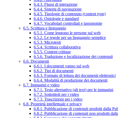
6.4.3. Flussi di interazione
6.4.4. Sistemi di navigazione
6.4.5. Tipologie di contenuto (content type)
6.4.6. Ontologie e standard
6.4.7. Vocabolari controllati e tassonomie
6.5. Scrittura e linguaggio
6.5.1. Come leggono le persone sul web
6.5.2. Le regole per un linguaggio semplice
6.5.3. Microtesti
6.5.4. Scrittura collaborativa
6.5.5. Content critique
6.5.6. Traduzione e localizzazione dei contenuti
6.6. Documenti
6.6.1. I documenti vanno sul web
6.6.2. Tipi di documenti
6.6.3. Formato di lettura dei documenti elettronici
6.6.4. Modalità di produzione dei documenti
6.7. Immagini e video
6.7.1. Testo alternativo (alt text) per le immagini
6.7.2. Sottotitoli per i video
6.7.3. Trascrizioni per i video
6.8. Proprietà intellettuale e privacy
6.8.1. Pubblicazione di contenuti prodotti dalla P
6.8.2. Pubblicazione di contenuti non prodotti dal