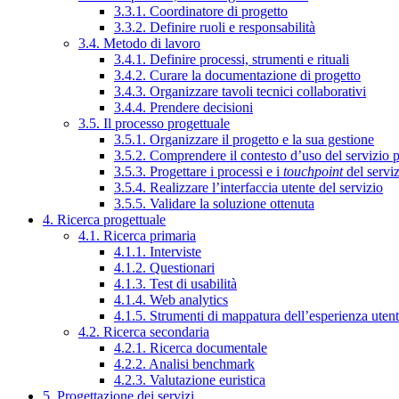
3.3.1. Coordinatore di progetto
3.3.2. Definire ruoli e responsabilità
3.4. Metodo di lavoro
3.4.1. Definire processi, strumenti e rituali
3.4.2. Curare la documentazione di progetto
3.4.3. Organizzare tavoli tecnici collaborativi
3.4.4. Prendere decisioni
3.5. Il processo progettuale
3.5.1. Organizzare il progetto e la sua gestione
3.5.2. Comprendere il contesto d’uso del servizio 
3.5.3. Progettare i processi e i
touchpoint
del servi
3.5.4. Realizzare l’interfaccia utente del servizio
3.5.5. Validare la soluzione ottenuta
4. Ricerca progettuale
4.1. Ricerca primaria
4.1.1. Interviste
4.1.2. Questionari
4.1.3. Test di usabilità
4.1.4. Web analytics
4.1.5. Strumenti di mappatura dell’esperienza uten
4.2. Ricerca secondaria
4.2.1. Ricerca documentale
4.2.2. Analisi benchmark
4.2.3. Valutazione euristica
5. Progettazione dei servizi