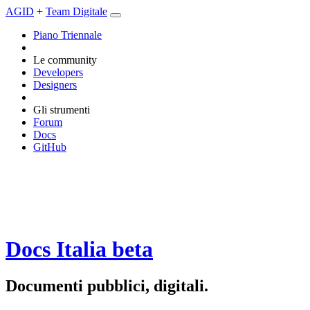
AGID
+
Team Digitale
Piano Triennale
Le community
Developers
Designers
Gli strumenti
Forum
Docs
GitHub
Docs Italia
beta
Documenti pubblici, digitali.