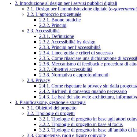
2. Introduzione al design per i servizi pubblici digitali
2.1. Design per l’amministrazione digitale (
e-government
2.2. L’approccio progettuale
2.2.1. Buone pratiche
2.2.2. Principi
2.3. Accessibilità
2.3.1. Definizione
2.3.2. Accessibilità by design
2.3.3. Principi per l’accessibilità
2.3.4. Linee guida e criteri di successo
2.3.5. Come rilasciare una dichiarazione di accessib
2.3.6. Meccanismo di feedback e procedura di attu
2.3.7. Obiettivi accessibilità
2.3.8. Normativa e approfondimenti
2.4. Privacy
2.4.1. Come rispettare la privacy sin dalla progettaz
2.4.2. Richiedi il consenso quando necessario
2.4.3. Le basi del sito web: architettura, informati
3. Pianificazione, gestione e strategia
3.1. Obiettivi del progetto
3.2. Tipologie di progetti
3.2.1. Tipologie di progetto in base agli attori coinv
3.2.2. Tipologie di progetto in base al focus
3.2.3. Tipologie di progetto in base all’ambito di i
3.3. Competenze, ruoli e figure coinvolte