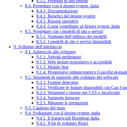
8.3.2. Prototipi in alta fedeltà
8.4. Progettare con il design system .italia
8.4.1. Documentazione
8.4.2. Benefici del design system
8.4.3. Risorse operative
8.4.4. Come contribuire al design system .italia
8.5. Progettare con i modelli di sito e servizi
8.5.1. Vantaggi dell’utilizzo dei modelli
8.5.2. I modelli di sito e servizi disponibili
9. Sviluppo dell’interfaccia
9.1. Approccio allo sviluppo
9.1.1. Attività preliminari
9.1.2. Web design responsivo e accessibile
9.1.3. Mobile first
9.1.4. Progressive enhancement e Graceful degrad
9.2. Strumenti di supporto allo sviluppo del software
9.2.1. Feature detection
9.2.2. Verificare le feature disponibili con Can I us
9.2.3. Strumenti e risorse per CSS e JavaScript
9.2.4. Supporto browser
9.2.5. Misurare le prestazioni
9.3. Catalogo del riuso
9.4. Sviluppare con il design system .italia
9.4.1. Il framework Bootstrap Italia
9.4.2. Il kit di sviluppo React