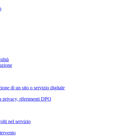
)
ilità
azione
ione di un sito o servizio digitale
va privacy, riferimenti DPO
olti nel servizio
ntervento