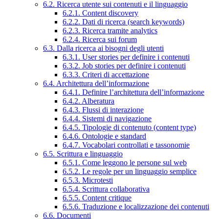
6.2. Ricerca utente sui contenuti e il linguaggio
6.2.1. Content discovery
6.2.2. Dati di ricerca (search keywords)
6.2.3. Ricerca tramite analytics
6.2.4. Ricerca sui forum
6.3. Dalla ricerca ai bisogni degli utenti
6.3.1. User stories per definire i contenuti
6.3.2. Job stories per definire i contenuti
6.3.3. Criteri di accettazione
6.4. Architettura dell’informazione
6.4.1. Definire l’architettura dell’informazione
6.4.2. Alberatura
6.4.3. Flussi di interazione
6.4.4. Sistemi di navigazione
6.4.5. Tipologie di contenuto (content type)
6.4.6. Ontologie e standard
6.4.7. Vocabolari controllati e tassonomie
6.5. Scrittura e linguaggio
6.5.1. Come leggono le persone sul web
6.5.2. Le regole per un linguaggio semplice
6.5.3. Microtesti
6.5.4. Scrittura collaborativa
6.5.5. Content critique
6.5.6. Traduzione e localizzazione dei contenuti
6.6. Documenti