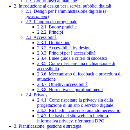
1.3. Contribuisci al manuale
2. Introduzione al design per i servizi pubblici digitali
2.1. Design per l’amministrazione digitale (
e-
government
)
2.2. L’approccio progettuale
2.2.1. Buone pratiche
2.2.2. Principi
2.3. Accessibilità
2.3.1. Definizione
2.3.2. Accessibilità by design
2.3.3. Principi per l’accessibilità
2.3.4. Linee guida e criteri di successo
2.3.5. Come rilasciare una dichiarazione di
accessibilità
2.3.6. Meccanismo di feedback e procedura di
attuazione
2.3.7. Obiettivi accessibilità
2.3.8. Normativa e approfondimenti
2.4. Privacy
2.4.1. Come rispettare la privacy sin dalla
progettazione di un sito o servizio digitale
2.4.2. Richiedi il consenso quando necessario
2.4.3. Le basi del sito web: architettura,
informativa privacy, riferimenti DPO
3. Pianificazione, gestione e strategia