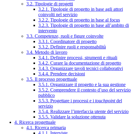
3.2. Tipologie di progetti
3.2.1. Tipologie di progetto in base agli attori
coinvolti nel servizio
3.2.2. Tipologie di progetto in base al focus
3.2.3. Tipologie di progetto in base all’ambito di
intervento
3.3. Competenze, ruoli e figure coinvolte
3.3.1. Coordinatore di progetto
3.3.2. Definire ruoli e responsabilità
3.4. Metodo di lavoro
3.4.1. Definire processi, strumenti e rituali
3.4.2. Curare la documentazione di progetto
3.4.3. Organizzare tavoli tecnici collaborativi
3.4.4. Prendere decisioni
3.5. Il processo progettuale
3.5.1. Organizzare il progetto e la sua gestione
3.5.2. Comprendere il contesto d’uso del servizio
pubblico
3.5.3. Progettare i processi e i
touchpoint
del
servizio
3.5.4. Realizzare l’interfaccia utente del servizio
3.5.5. Validare la soluzione ottenuta
4. Ricerca progettuale
4.1. Ricerca primaria
4.1.1. Interviste