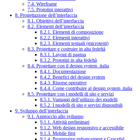
7.4. Wireframe
7.5. Prototipi interattivi
8. Progettazione dell’interfaccia
8.1. Obiettivi dell’interfaccia
8.2. Elementi dell’interfaccia
8.2.1. Elementi di composizione
8.2.2. Elementi interattivi
8.2.3. Elementi testuali (microtesti)
8.3. Progettare e costruire in alta fedeltà
8.3.1. Layout di pagina
8.3.2. Prototipi in alta fedeltà
8.4. Progettare con il design system .italia
8.4.1. Documentazione
8.4.2. Benefici del design system
8.4.3. Risorse operative
8.4.4. Come contribuire al design system .italia
8.5. Progettare con i modelli di sito e servizi
8.5.1. Vantaggi dell’utilizzo dei modelli
8.5.2. I modelli di sito e servizi disponibili
9. Sviluppo dell’interfaccia
9.1. Approccio allo sviluppo
9.1.1. Attività preliminari
9.1.2. Web design responsivo e accessibile
9.1.3. Mobile first
9.1.4. Progressive enhancement e Graceful