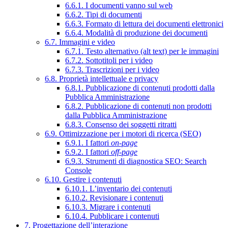
6.6.1. I documenti vanno sul web
6.6.2. Tipi di documenti
6.6.3. Formato di lettura dei documenti elettronici
6.6.4. Modalità di produzione dei documenti
6.7. Immagini e video
6.7.1. Testo alternativo (alt text) per le immagini
6.7.2. Sottotitoli per i video
6.7.3. Trascrizioni per i video
6.8. Proprietà intellettuale e privacy
6.8.1. Pubblicazione di contenuti prodotti dalla
Pubblica Amministrazione
6.8.2. Pubblicazione di contenuti non prodotti
dalla Pubblica Amministrazione
6.8.3. Consenso dei soggetti ritratti
6.9. Ottimizzazione per i motori di ricerca (SEO)
6.9.1. I fattori
on-page
6.9.2. I fattori
off-page
6.9.3. Strumenti di diagnostica SEO: Search
Console
6.10. Gestire i contenuti
6.10.1. L’inventario dei contenuti
6.10.2. Revisionare i contenuti
6.10.3. Migrare i contenuti
6.10.4. Pubblicare i contenuti
7. Progettazione dell’interazione