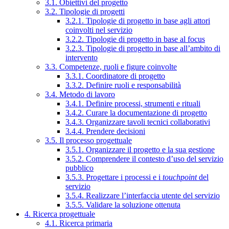
3.1. Obiettivi del progetto
3.2. Tipologie di progetti
3.2.1. Tipologie di progetto in base agli attori
coinvolti nel servizio
3.2.2. Tipologie di progetto in base al focus
3.2.3. Tipologie di progetto in base all’ambito di
intervento
3.3. Competenze, ruoli e figure coinvolte
3.3.1. Coordinatore di progetto
3.3.2. Definire ruoli e responsabilità
3.4. Metodo di lavoro
3.4.1. Definire processi, strumenti e rituali
3.4.2. Curare la documentazione di progetto
3.4.3. Organizzare tavoli tecnici collaborativi
3.4.4. Prendere decisioni
3.5. Il processo progettuale
3.5.1. Organizzare il progetto e la sua gestione
3.5.2. Comprendere il contesto d’uso del servizio
pubblico
3.5.3. Progettare i processi e i
touchpoint
del
servizio
3.5.4. Realizzare l’interfaccia utente del servizio
3.5.5. Validare la soluzione ottenuta
4. Ricerca progettuale
4.1. Ricerca primaria