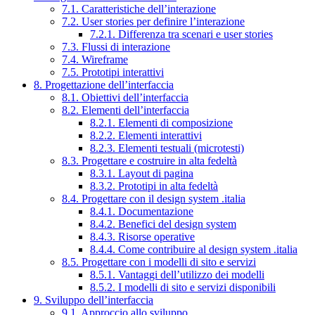
7.1. Caratteristiche dell’interazione
7.2. User stories per definire l’interazione
7.2.1. Differenza tra scenari e user stories
7.3. Flussi di interazione
7.4. Wireframe
7.5. Prototipi interattivi
8. Progettazione dell’interfaccia
8.1. Obiettivi dell’interfaccia
8.2. Elementi dell’interfaccia
8.2.1. Elementi di composizione
8.2.2. Elementi interattivi
8.2.3. Elementi testuali (microtesti)
8.3. Progettare e costruire in alta fedeltà
8.3.1. Layout di pagina
8.3.2. Prototipi in alta fedeltà
8.4. Progettare con il design system .italia
8.4.1. Documentazione
8.4.2. Benefici del design system
8.4.3. Risorse operative
8.4.4. Come contribuire al design system .italia
8.5. Progettare con i modelli di sito e servizi
8.5.1. Vantaggi dell’utilizzo dei modelli
8.5.2. I modelli di sito e servizi disponibili
9. Sviluppo dell’interfaccia
9.1. Approccio allo sviluppo