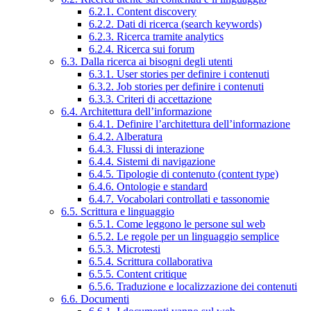
6.2.1. Content discovery
6.2.2. Dati di ricerca (search keywords)
6.2.3. Ricerca tramite analytics
6.2.4. Ricerca sui forum
6.3. Dalla ricerca ai bisogni degli utenti
6.3.1. User stories per definire i contenuti
6.3.2. Job stories per definire i contenuti
6.3.3. Criteri di accettazione
6.4. Architettura dell’informazione
6.4.1. Definire l’architettura dell’informazione
6.4.2. Alberatura
6.4.3. Flussi di interazione
6.4.4. Sistemi di navigazione
6.4.5. Tipologie di contenuto (content type)
6.4.6. Ontologie e standard
6.4.7. Vocabolari controllati e tassonomie
6.5. Scrittura e linguaggio
6.5.1. Come leggono le persone sul web
6.5.2. Le regole per un linguaggio semplice
6.5.3. Microtesti
6.5.4. Scrittura collaborativa
6.5.5. Content critique
6.5.6. Traduzione e localizzazione dei contenuti
6.6. Documenti