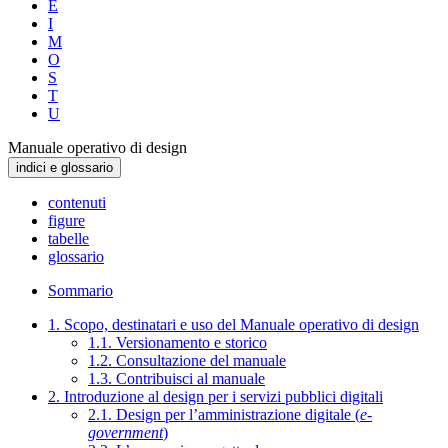
E
I
M
O
S
T
U
Manuale operativo di design
indici e glossario
contenuti
figure
tabelle
glossario
Sommario
1. Scopo, destinatari e uso del Manuale operativo di design
1.1. Versionamento e storico
1.2. Consultazione del manuale
1.3. Contribuisci al manuale
2. Introduzione al design per i servizi pubblici digitali
2.1. Design per l’amministrazione digitale (
e-
government
)