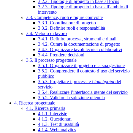
3.2.2. Tipologie di progetto in base al focus
3.2.3. Tipologie di progetto in base all’ambito di
intervento
3.3. Competenze, ruoli e figure coinvolte
3.3.1. Coordinatore di progetto
3.3.2. Definire ruoli e responsabilità
3.4. Metodo di lavoro
3.4.1. Definire processi, strumenti e rituali
3.4.2. Curare la documentazione di progetto
3.4.3. Organizzare tavoli tecnici collaborativi
3.4.4. Prendere decisioni
3.5. Il processo progettuale
3.5.1. Organizzare il progetto e la sua gestione
3.5.2. Comprendere il contesto d’uso del servizio
pubblico
3.5.3. Progettare i processi e i
touchpoint
del
servizio
3.5.4. Realizzare l’interfaccia utente del servizio
3.5.5. Validare la soluzione ottenuta
4. Ricerca progettuale
4.1. Ricerca primaria
4.1.1. Interviste
4.1.2. Questionari
4.1.3. Test di usabilità
4.1.4. Web analytics