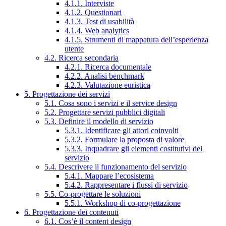
4.1.1. Interviste
4.1.2. Questionari
4.1.3. Test di usabilità
4.1.4. Web analytics
4.1.5. Strumenti di mappatura dell’esperienza
utente
4.2. Ricerca secondaria
4.2.1. Ricerca documentale
4.2.2. Analisi benchmark
4.2.3. Valutazione euristica
5. Progettazione dei servizi
5.1. Cosa sono i servizi e il service design
5.2. Progettare servizi pubblici digitali
5.3. Definire il modello di servizio
5.3.1. Identificare gli attori coinvolti
5.3.2. Formulare la proposta di valore
5.3.3. Inquadrare gli elementi costitutivi del
servizio
5.4. Descrivere il funzionamento del servizio
5.4.1. Mappare l’ecosistema
5.4.2. Rappresentare i flussi di servizio
5.5. Co-progettare le soluzioni
5.5.1. Workshop di co-progettazione
6. Progettazione dei contenuti
6.1. Cos’è il content design