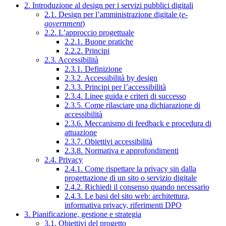
2. Introduzione al design per i servizi pubblici digitali
2.1. Design per l’amministrazione digitale (
e-
government
)
2.2. L’approccio progettuale
2.2.1. Buone pratiche
2.2.2. Principi
2.3. Accessibilità
2.3.1. Definizione
2.3.2. Accessibilità by design
2.3.3. Principi per l’accessibilità
2.3.4. Linee guida e criteri di successo
2.3.5. Come rilasciare una dichiarazione di
accessibilità
2.3.6. Meccanismo di feedback e procedura di
attuazione
2.3.7. Obiettivi accessibilità
2.3.8. Normativa e approfondimenti
2.4. Privacy
2.4.1. Come rispettare la privacy sin dalla
progettazione di un sito o servizio digitale
2.4.2. Richiedi il consenso quando necessario
2.4.3. Le basi del sito web: architettura,
informativa privacy, riferimenti DPO
3. Pianificazione, gestione e strategia
3.1. Obiettivi del progetto