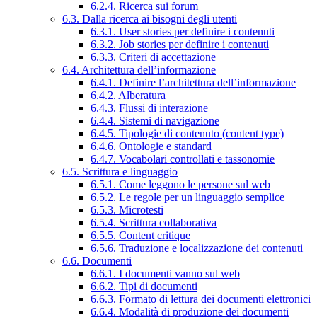
6.2.4. Ricerca sui forum
6.3. Dalla ricerca ai bisogni degli utenti
6.3.1. User stories per definire i contenuti
6.3.2. Job stories per definire i contenuti
6.3.3. Criteri di accettazione
6.4. Architettura dell’informazione
6.4.1. Definire l’architettura dell’informazione
6.4.2. Alberatura
6.4.3. Flussi di interazione
6.4.4. Sistemi di navigazione
6.4.5. Tipologie di contenuto (content type)
6.4.6. Ontologie e standard
6.4.7. Vocabolari controllati e tassonomie
6.5. Scrittura e linguaggio
6.5.1. Come leggono le persone sul web
6.5.2. Le regole per un linguaggio semplice
6.5.3. Microtesti
6.5.4. Scrittura collaborativa
6.5.5. Content critique
6.5.6. Traduzione e localizzazione dei contenuti
6.6. Documenti
6.6.1. I documenti vanno sul web
6.6.2. Tipi di documenti
6.6.3. Formato di lettura dei documenti elettronici
6.6.4. Modalità di produzione dei documenti