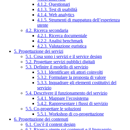
4.1.2. Questionari
4.1.3. Test di usabilità
4.1.4. Web analytics
4.1.5. Strumenti di mappatura dell’esperienza
utente
4.2. Ricerca secondaria
4.2.1. Ricerca documentale
4.2.2. Analisi benchmark
4.2.3. Valutazione euristica
5. Progettazione dei servizi
5.1. Cosa sono i servizi e il service design
5.2. Progettare servizi pubblici digitali
5.3. Definire il modello di servizio
5.3.1. Identificare gli attori coinvolti
5.3.2. Formulare la proposta di valore
5.3.3. Inquadrare gli elementi costitutivi del
servizio
5.4. Descrivere il funzionamento del servizio
5.4.1. Mappare l’ecosistema
5.4.2. Rappresentare i flussi di servizio
5.5. Co-progettare le soluzioni
5.5.1. Workshop di co-progettazione
6. Progettazione dei contenuti
6.1. Cos’è il content design
6.2. Ricerca utente sui contenuti e il linguaggio