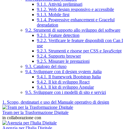
9.1.1. Attività preliminari
9.1.2. Web design responsivo e accessibile
9.1.3. Mobile first
9.1.4. Progressive enhancement e Graceful
degradation
9.2. Strumenti di supporto allo sviluppo del software
9.2.1. Feature detection
9.2.2. Verificare le feature disponibili con Can I
use
9.2.3. Strumenti e risorse per CSS e JavaScript
9.2.4. Supporto browser
9.2.5. Misurare le prestazioni
9.3. Catalogo del riuso
9.4. Sviluppare con il design system .italia
9.4.1. Il framework Bootstrap Italia
9.4.2. Il kit di sviluppo React
9.4.3. Il kit di sviluppo Angular
9.5. Sviluppare con i modelli di sito e servizi
1. Scopo, destinatari e uso del Manuale operativo di design
Team per la Trasformazione Digitale
in collaborazione con
Agenzia per l'Italia Digitale