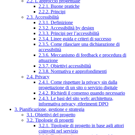
2.2. L’approccio progettuale
2.2.1. Buone pratiche
2.2.2. Principi
2.3. Accessibilità
2.3.1. Definizione
2.3.2. Accessibilità by design
2.3.3. Principi per l’accessibilità
2.3.4. Linee guida e criteri di successo
2.3.5. Come rilasciare una dichiarazione di
accessibilità
2.3.6. Meccanismo di feedback e procedura di
attuazione
2.3.7. Obiettivi accessibilità
2.3.8. Normativa e approfondimenti
2.4. Privacy
2.4.1. Come rispettare la privacy sin dalla
progettazione di un sito o servizio digitale
2.4.2. Richiedi il consenso quando necessario
2.4.3. Le basi del sito web: architettura,
informativa privacy, riferimenti DPO
3. Pianificazione, gestione e strategia
3.1. Obiettivi del progetto
3.2. Tipologie di progetti
3.2.1. Tipologie di progetto in base agli attori
coinvolti nel servizio