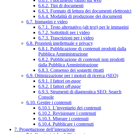
6.6.1. I documenti vanno sul web
6.6.2. Tipi di documenti
6.6.3. Formato di lettura dei documenti elettronici
6.6.4. Modalità di produzione dei documenti
6.7. Immagini e video
6.7.1. Testo alternativo (alt text) per le immagini
6.7.2. Sottotitoli per i video
6.7.3. Trascrizioni per i video
6.8. Proprietà intellettuale e privacy
6.8.1. Pubblicazione di contenuti prodotti dalla
Pubblica Amministrazione
6.8.2. Pubblicazione di contenuti non prodotti
dalla Pubblica Amministrazione
6.8.3. Consenso dei soggetti ritratti
6.9. Ottimizzazione per i motori di ricerca (SEO)
6.9.1. I fattori
on-page
6.9.2. I fattori
off-page
6.9.3. Strumenti di diagnostica SEO: Search
Console
6.10. Gestire i contenuti
6.10.1. L’inventario dei contenuti
6.10.2. Revisionare i contenuti
6.10.3. Migrare i contenuti
6.10.4. Pubblicare i contenuti
7. Progettazione dell’interazione