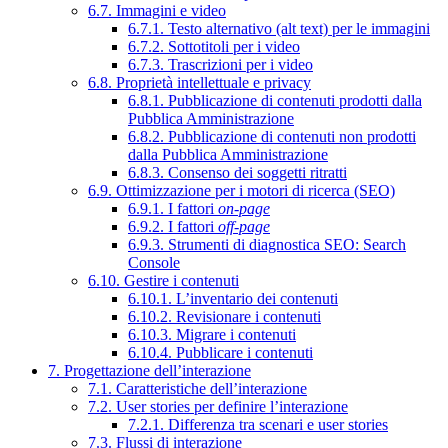
6.7. Immagini e video
6.7.1. Testo alternativo (alt text) per le immagini
6.7.2. Sottotitoli per i video
6.7.3. Trascrizioni per i video
6.8. Proprietà intellettuale e privacy
6.8.1. Pubblicazione di contenuti prodotti dalla
Pubblica Amministrazione
6.8.2. Pubblicazione di contenuti non prodotti
dalla Pubblica Amministrazione
6.8.3. Consenso dei soggetti ritratti
6.9. Ottimizzazione per i motori di ricerca (SEO)
6.9.1. I fattori
on-page
6.9.2. I fattori
off-page
6.9.3. Strumenti di diagnostica SEO: Search
Console
6.10. Gestire i contenuti
6.10.1. L’inventario dei contenuti
6.10.2. Revisionare i contenuti
6.10.3. Migrare i contenuti
6.10.4. Pubblicare i contenuti
7. Progettazione dell’interazione
7.1. Caratteristiche dell’interazione
7.2. User stories per definire l’interazione
7.2.1. Differenza tra scenari e user stories
7.3. Flussi di interazione