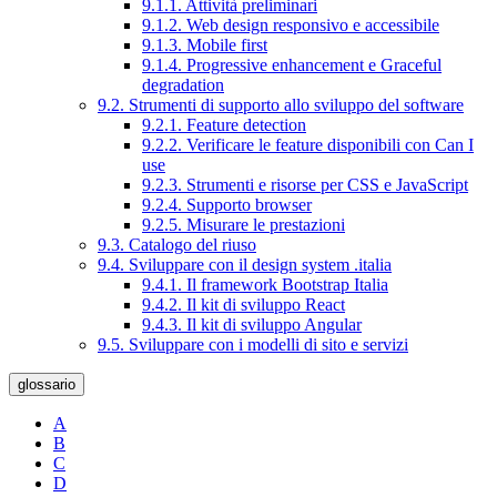
9.1.1. Attività preliminari
9.1.2. Web design responsivo e accessibile
9.1.3. Mobile first
9.1.4. Progressive enhancement e Graceful
degradation
9.2. Strumenti di supporto allo sviluppo del software
9.2.1. Feature detection
9.2.2. Verificare le feature disponibili con Can I
use
9.2.3. Strumenti e risorse per CSS e JavaScript
9.2.4. Supporto browser
9.2.5. Misurare le prestazioni
9.3. Catalogo del riuso
9.4. Sviluppare con il design system .italia
9.4.1. Il framework Bootstrap Italia
9.4.2. Il kit di sviluppo React
9.4.3. Il kit di sviluppo Angular
9.5. Sviluppare con i modelli di sito e servizi
glossario
A
B
C
D