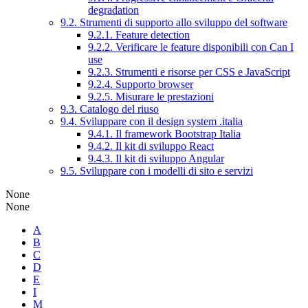
degradation
9.2. Strumenti di supporto allo sviluppo del software
9.2.1. Feature detection
9.2.2. Verificare le feature disponibili con Can I
use
9.2.3. Strumenti e risorse per CSS e JavaScript
9.2.4. Supporto browser
9.2.5. Misurare le prestazioni
9.3. Catalogo del riuso
9.4. Sviluppare con il design system .italia
9.4.1. Il framework Bootstrap Italia
9.4.2. Il kit di sviluppo React
9.4.3. Il kit di sviluppo Angular
9.5. Sviluppare con i modelli di sito e servizi
None
None
A
B
C
D
E
I
M