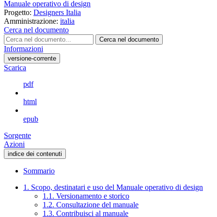
Manuale operativo di design
Progetto:
Designers Italia
Amministrazione:
italia
Cerca nel documento
Cerca nel documento
Informazioni
versione-corrente
Scarica
pdf
html
epub
Sorgente
Azioni
indice dei contenuti
Sommario
1. Scopo, destinatari e uso del Manuale operativo di design
1.1. Versionamento e storico
1.2. Consultazione del manuale
1.3. Contribuisci al manuale