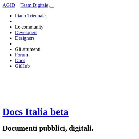
AGID
+
Team Digitale
Piano Triennale
Le community
Developers
Designers
Gli strumenti
Forum
Docs
GitHub
Docs Italia
beta
Documenti pubblici, digitali.