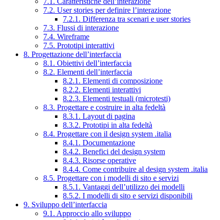
7.1. Caratteristiche dell’interazione
7.2. User stories per definire l’interazione
7.2.1. Differenza tra scenari e user stories
7.3. Flussi di interazione
7.4. Wireframe
7.5. Prototipi interattivi
8. Progettazione dell’interfaccia
8.1. Obiettivi dell’interfaccia
8.2. Elementi dell’interfaccia
8.2.1. Elementi di composizione
8.2.2. Elementi interattivi
8.2.3. Elementi testuali (microtesti)
8.3. Progettare e costruire in alta fedeltà
8.3.1. Layout di pagina
8.3.2. Prototipi in alta fedeltà
8.4. Progettare con il design system .italia
8.4.1. Documentazione
8.4.2. Benefici del design system
8.4.3. Risorse operative
8.4.4. Come contribuire al design system .italia
8.5. Progettare con i modelli di sito e servizi
8.5.1. Vantaggi dell’utilizzo dei modelli
8.5.2. I modelli di sito e servizi disponibili
9. Sviluppo dell’interfaccia
9.1. Approccio allo sviluppo