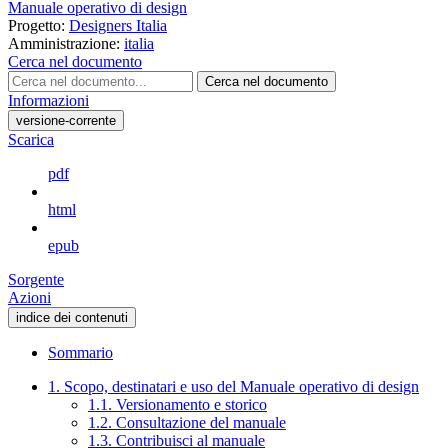
Manuale operativo di design
Progetto:
Designers Italia
Amministrazione:
italia
Cerca nel documento
Cerca nel documento
Informazioni
versione-corrente
Scarica
pdf
html
epub
Sorgente
Azioni
indice dei contenuti
Sommario
1. Scopo, destinatari e uso del Manuale operativo di design
1.1. Versionamento e storico
1.2. Consultazione del manuale
1.3. Contribuisci al manuale