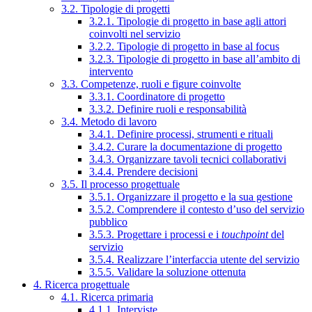
3.2. Tipologie di progetti
3.2.1. Tipologie di progetto in base agli attori
coinvolti nel servizio
3.2.2. Tipologie di progetto in base al focus
3.2.3. Tipologie di progetto in base all’ambito di
intervento
3.3. Competenze, ruoli e figure coinvolte
3.3.1. Coordinatore di progetto
3.3.2. Definire ruoli e responsabilità
3.4. Metodo di lavoro
3.4.1. Definire processi, strumenti e rituali
3.4.2. Curare la documentazione di progetto
3.4.3. Organizzare tavoli tecnici collaborativi
3.4.4. Prendere decisioni
3.5. Il processo progettuale
3.5.1. Organizzare il progetto e la sua gestione
3.5.2. Comprendere il contesto d’uso del servizio
pubblico
3.5.3. Progettare i processi e i
touchpoint
del
servizio
3.5.4. Realizzare l’interfaccia utente del servizio
3.5.5. Validare la soluzione ottenuta
4. Ricerca progettuale
4.1. Ricerca primaria
4.1.1. Interviste