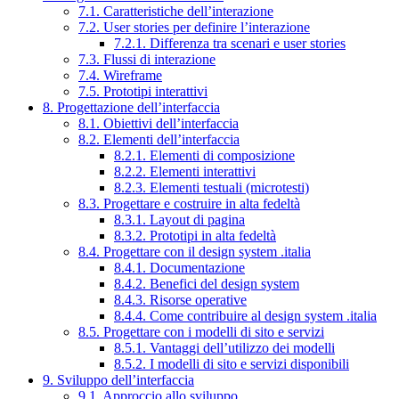
7.1. Caratteristiche dell’interazione
7.2. User stories per definire l’interazione
7.2.1. Differenza tra scenari e user stories
7.3. Flussi di interazione
7.4. Wireframe
7.5. Prototipi interattivi
8. Progettazione dell’interfaccia
8.1. Obiettivi dell’interfaccia
8.2. Elementi dell’interfaccia
8.2.1. Elementi di composizione
8.2.2. Elementi interattivi
8.2.3. Elementi testuali (microtesti)
8.3. Progettare e costruire in alta fedeltà
8.3.1. Layout di pagina
8.3.2. Prototipi in alta fedeltà
8.4. Progettare con il design system .italia
8.4.1. Documentazione
8.4.2. Benefici del design system
8.4.3. Risorse operative
8.4.4. Come contribuire al design system .italia
8.5. Progettare con i modelli di sito e servizi
8.5.1. Vantaggi dell’utilizzo dei modelli
8.5.2. I modelli di sito e servizi disponibili
9. Sviluppo dell’interfaccia
9.1. Approccio allo sviluppo