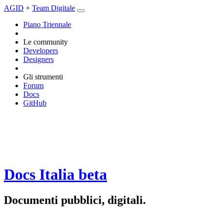
AGID
+
Team Digitale
Piano Triennale
Le community
Developers
Designers
Gli strumenti
Forum
Docs
GitHub
Docs Italia
beta
Documenti pubblici, digitali.