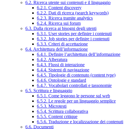
6.2. Ricerca utente sui contenuti e il linguaggio
6.2.1. Content discovery
6.2.2. Dati di ricerca (search keywords)
6.2.3. Ricerca tramite analytics
6.2.4. Ricerca sui forum
6.3. Dalla ricerca ai bisogni degli utenti
6.3.1. User stories per definire i contenuti
6.3.2. Job stories per definire i contenuti
6.3.3. Criteri di accettazione
6.4. Architettura dell’informazione
6.4.1. Definire l’architettura dell’informazione
6.4.2. Alberatura
6.4.3. Flussi di interazione
6.4.4. Sistemi di navigazione
6.4.5. Tipologie di contenuto (content type)
6.4.6. Ontologie e standard
6.4.7. Vocabolari controllati e tassonomie
6.5. Scrittura e linguaggio
6.5.1. Come leggono le persone sul web
6.5.2. Le regole per un linguaggio semplice
6.5.3. Microtesti
6.5.4. Scrittura collaborativa
6.5.5. Content critique
6.5.6. Traduzione e localizzazione dei contenuti
6.6. Documenti