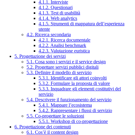
4.1.1. Interviste
4.1.2. Questionari
4.1.3. Test di usabilità
4.1.4. Web analytics
4.1.5. Strumenti di mappatura dell’esperienza
utente
4.2. Ricerca secondaria
4.2.1. Ricerca documentale
4.2.2. Analisi benchmark
4.2.3. Valutazione euristica
5. Progettazione dei servizi
5.1. Cosa sono i servizi e il service design
5.2. Progettare servizi pubblici digitali
5.3. Definire il modello di servizio
5.3.1. Identificare gli attori coinvolti
5.3.2. Formulare la proposta di valore
5.3.3. Inquadrare gli elementi costitutivi del
servizio
5.4. Descrivere il funzionamento del servizio
5.4.1. Mappare l’ecosistema
5.4.2. Rappresentare i flussi di servizio
5.5. Co-progettare le soluzioni
5.5.1. Workshop di co-progettazione
6. Progettazione dei contenuti
6.1. Cos’è il content design