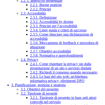
2.2. L’approccio progettuale
2.2.1. Buone pratiche
2.2.2. Principi
2.3. Accessibilità
2.3.1. Definizione
2.3.2. Accessibilità by design
2.3.3. Principi per l’accessibilità
2.3.4. Linee guida e criteri di successo
2.3.5. Come rilasciare una dichiarazione di
accessibilità
2.3.6. Meccanismo di feedback e procedura di
attuazione
2.3.7. Obiettivi accessibilità
2.3.8. Normativa e approfondimenti
2.4. Privacy
2.4.1. Come rispettare la privacy sin dalla
progettazione di un sito o servizio digitale
2.4.2. Richiedi il consenso quando necessario
2.4.3. Le basi del sito web: architettura,
informativa privacy, riferimenti DPO
3. Pianificazione, gestione e strategia
3.1. Obiettivi del progetto
3.2. Tipologie di progetti
3.2.1. Tipologie di progetto in base agli attori
coinvolti nel servizio