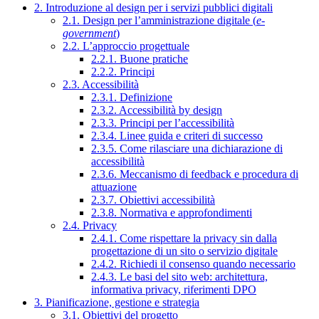
2. Introduzione al design per i servizi pubblici digitali
2.1. Design per l’amministrazione digitale (
e-
government
)
2.2. L’approccio progettuale
2.2.1. Buone pratiche
2.2.2. Principi
2.3. Accessibilità
2.3.1. Definizione
2.3.2. Accessibilità by design
2.3.3. Principi per l’accessibilità
2.3.4. Linee guida e criteri di successo
2.3.5. Come rilasciare una dichiarazione di
accessibilità
2.3.6. Meccanismo di feedback e procedura di
attuazione
2.3.7. Obiettivi accessibilità
2.3.8. Normativa e approfondimenti
2.4. Privacy
2.4.1. Come rispettare la privacy sin dalla
progettazione di un sito o servizio digitale
2.4.2. Richiedi il consenso quando necessario
2.4.3. Le basi del sito web: architettura,
informativa privacy, riferimenti DPO
3. Pianificazione, gestione e strategia
3.1. Obiettivi del progetto