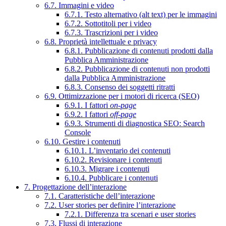
6.7. Immagini e video
6.7.1. Testo alternativo (alt text) per le immagini
6.7.2. Sottotitoli per i video
6.7.3. Trascrizioni per i video
6.8. Proprietà intellettuale e privacy
6.8.1. Pubblicazione di contenuti prodotti dalla
Pubblica Amministrazione
6.8.2. Pubblicazione di contenuti non prodotti
dalla Pubblica Amministrazione
6.8.3. Consenso dei soggetti ritratti
6.9. Ottimizzazione per i motori di ricerca (SEO)
6.9.1. I fattori
on-page
6.9.2. I fattori
off-page
6.9.3. Strumenti di diagnostica SEO: Search
Console
6.10. Gestire i contenuti
6.10.1. L’inventario dei contenuti
6.10.2. Revisionare i contenuti
6.10.3. Migrare i contenuti
6.10.4. Pubblicare i contenuti
7. Progettazione dell’interazione
7.1. Caratteristiche dell’interazione
7.2. User stories per definire l’interazione
7.2.1. Differenza tra scenari e user stories
7.3. Flussi di interazione