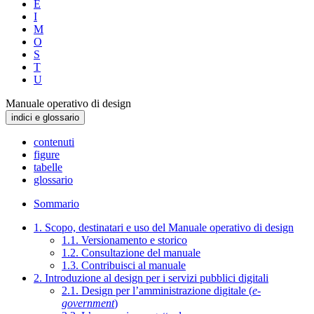
E
I
M
O
S
T
U
Manuale operativo di design
indici e glossario
contenuti
figure
tabelle
glossario
Sommario
1. Scopo, destinatari e uso del Manuale operativo di design
1.1. Versionamento e storico
1.2. Consultazione del manuale
1.3. Contribuisci al manuale
2. Introduzione al design per i servizi pubblici digitali
2.1. Design per l’amministrazione digitale (
e-
government
)