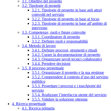
3.1. Obiettivi del progetto
3.2. Tipologie di progetti
3.2.1. Tipologie di progetto in base agli attori
coinvolti nel servizio
3.2.2. Tipologie di progetto in base al focus
3.2.3. Tipologie di progetto in base all’ambito di
intervento
3.3. Competenze, ruoli e figure coinvolte
3.3.1. Coordinatore di progetto
3.3.2. Definire ruoli e responsabilità
3.4. Metodo di lavoro
3.4.1. Definire processi, strumenti e rituali
3.4.2. Curare la documentazione di progetto
3.4.3. Organizzare tavoli tecnici collaborativi
3.4.4. Prendere decisioni
3.5. Il processo progettuale
3.5.1. Organizzare il progetto e la sua gestione
3.5.2. Comprendere il contesto d’uso del servizio
pubblico
3.5.3. Progettare i processi e i
touchpoint
del
servizio
3.5.4. Realizzare l’interfaccia utente del servizio
3.5.5. Validare la soluzione ottenuta
4. Ricerca progettuale
4.1. Ricerca primaria