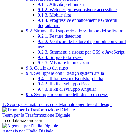
9.1.1. Attività preliminari
9.1.2. Web design responsivo e accessibile
9.1.3. Mobile first
9.1.4. Progressive enhancement e Graceful
degradation
9.2. Strumenti di supporto allo sviluppo del software
9.2.1. Feature detection
9.2.2. Verificare le feature disponibili con Can I
use
9.2.3. Strumenti e risorse per CSS e JavaScript
9.2.4. Supporto browser
9.2.5. Misurare le prestazioni
9.3. Catalogo del riuso
9.4. Sviluppare con il design system .italia
9.4.1. Il framework Bootstrap Italia
9.4.2. Il kit di sviluppo React
9.4.3. Il kit di sviluppo Angular
9.5. Sviluppare con i modelli di sito e servizi
1. Scopo, destinatari e uso del Manuale operativo di design
Team per la Trasformazione Digitale
in collaborazione con
Agenzia per l'Italia Digitale