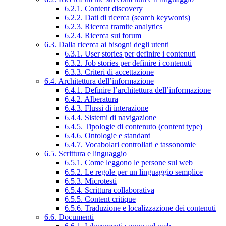
6.2.1. Content discovery
6.2.2. Dati di ricerca (search keywords)
6.2.3. Ricerca tramite analytics
6.2.4. Ricerca sui forum
6.3. Dalla ricerca ai bisogni degli utenti
6.3.1. User stories per definire i contenuti
6.3.2. Job stories per definire i contenuti
6.3.3. Criteri di accettazione
6.4. Architettura dell’informazione
6.4.1. Definire l’architettura dell’informazione
6.4.2. Alberatura
6.4.3. Flussi di interazione
6.4.4. Sistemi di navigazione
6.4.5. Tipologie di contenuto (content type)
6.4.6. Ontologie e standard
6.4.7. Vocabolari controllati e tassonomie
6.5. Scrittura e linguaggio
6.5.1. Come leggono le persone sul web
6.5.2. Le regole per un linguaggio semplice
6.5.3. Microtesti
6.5.4. Scrittura collaborativa
6.5.5. Content critique
6.5.6. Traduzione e localizzazione dei contenuti
6.6. Documenti