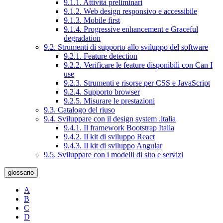
9.1.1. Attività preliminari
9.1.2. Web design responsivo e accessibile
9.1.3. Mobile first
9.1.4. Progressive enhancement e Graceful
degradation
9.2. Strumenti di supporto allo sviluppo del software
9.2.1. Feature detection
9.2.2. Verificare le feature disponibili con Can I
use
9.2.3. Strumenti e risorse per CSS e JavaScript
9.2.4. Supporto browser
9.2.5. Misurare le prestazioni
9.3. Catalogo del riuso
9.4. Sviluppare con il design system .italia
9.4.1. Il framework Bootstrap Italia
9.4.2. Il kit di sviluppo React
9.4.3. Il kit di sviluppo Angular
9.5. Sviluppare con i modelli di sito e servizi
glossario
A
B
C
D