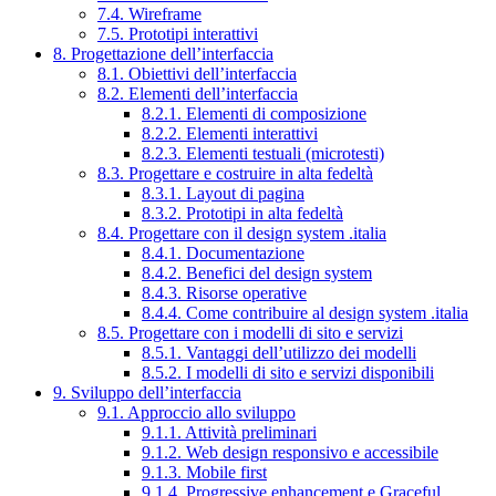
7.4. Wireframe
7.5. Prototipi interattivi
8. Progettazione dell’interfaccia
8.1. Obiettivi dell’interfaccia
8.2. Elementi dell’interfaccia
8.2.1. Elementi di composizione
8.2.2. Elementi interattivi
8.2.3. Elementi testuali (microtesti)
8.3. Progettare e costruire in alta fedeltà
8.3.1. Layout di pagina
8.3.2. Prototipi in alta fedeltà
8.4. Progettare con il design system .italia
8.4.1. Documentazione
8.4.2. Benefici del design system
8.4.3. Risorse operative
8.4.4. Come contribuire al design system .italia
8.5. Progettare con i modelli di sito e servizi
8.5.1. Vantaggi dell’utilizzo dei modelli
8.5.2. I modelli di sito e servizi disponibili
9. Sviluppo dell’interfaccia
9.1. Approccio allo sviluppo
9.1.1. Attività preliminari
9.1.2. Web design responsivo e accessibile
9.1.3. Mobile first
9.1.4. Progressive enhancement e Graceful