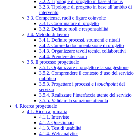
3.2.2. Tipologie di progetto in base al focus
3.2.3. Tipologie di progetto in base all’ambito di
intervento
3.3. Competenze, ruoli e figure coinvolte
3.3.1. Coordinatore di progetto
3.3.2. Definire ruoli e responsabilità
3.4. Metodo di lavoro
3.4.1. Definire processi, strumenti e rituali
3.4.2. Curare la documentazione di progetto
3.4.3. Organizzare tavoli tecnici collaborativi
3.4.4. Prendere decisioni
3.5. Il processo progettuale
3.5.1. Organizzare il progetto e la sua gestione
3.5.2. Comprendere il contesto d’uso del servizio
pubblico
3.5.3. Progettare i processi e i
touchpoint
del
servizio
3.5.4. Realizzare l’interfaccia utente del servizio
3.5.5. Validare la soluzione ottenuta
4. Ricerca progettuale
4.1. Ricerca primaria
4.1.1. Interviste
4.1.2. Questionari
4.1.3. Test di usabilità
4.1.4. Web analytics