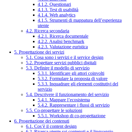
4.1.2. Questionari
4.1.3. Test di usabilità
4.1.4. Web analytics
4.1.5. Strumenti di mappatura dell’esperienza
utente
4.2. Ricerca secondaria
4.2.1. Ricerca documentale
4.2.2. Analisi benchmark
4.2.3. Valutazione euristica
5. Progettazione dei servizi
5.1. Cosa sono i servizi e il service design
5.2. Progettare servizi pubblici digitali
5.3. Definire il modello di servizio
5.3.1. Identificare gli attori coinvolti
5.3.2. Formulare la proposta di valore
5.3.3. Inquadrare gli elementi costitutivi del
servizio
5.4. Descrivere il funzionamento del servizio
5.4.1. Mappare l’ecosistema
5.4.2. Rappresentare i flussi di servizio
5.5. Co-progettare le soluzioni
5.5.1. Workshop di co-progettazione
6. Progettazione dei contenuti
6.1. Cos’è il content design
6.2. Ricerca utente sui contenuti e il linguaggio