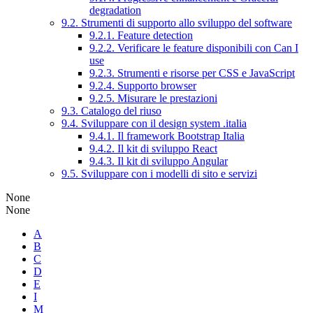
degradation
9.2. Strumenti di supporto allo sviluppo del software
9.2.1. Feature detection
9.2.2. Verificare le feature disponibili con Can I
use
9.2.3. Strumenti e risorse per CSS e JavaScript
9.2.4. Supporto browser
9.2.5. Misurare le prestazioni
9.3. Catalogo del riuso
9.4. Sviluppare con il design system .italia
9.4.1. Il framework Bootstrap Italia
9.4.2. Il kit di sviluppo React
9.4.3. Il kit di sviluppo Angular
9.5. Sviluppare con i modelli di sito e servizi
None
None
A
B
C
D
E
I
M