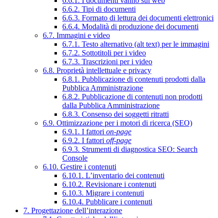
6.6.1. I documenti vanno sul web
6.6.2. Tipi di documenti
6.6.3. Formato di lettura dei documenti elettronici
6.6.4. Modalità di produzione dei documenti
6.7. Immagini e video
6.7.1. Testo alternativo (alt text) per le immagini
6.7.2. Sottotitoli per i video
6.7.3. Trascrizioni per i video
6.8. Proprietà intellettuale e privacy
6.8.1. Pubblicazione di contenuti prodotti dalla
Pubblica Amministrazione
6.8.2. Pubblicazione di contenuti non prodotti
dalla Pubblica Amministrazione
6.8.3. Consenso dei soggetti ritratti
6.9. Ottimizzazione per i motori di ricerca (SEO)
6.9.1. I fattori
on-page
6.9.2. I fattori
off-page
6.9.3. Strumenti di diagnostica SEO: Search
Console
6.10. Gestire i contenuti
6.10.1. L’inventario dei contenuti
6.10.2. Revisionare i contenuti
6.10.3. Migrare i contenuti
6.10.4. Pubblicare i contenuti
7. Progettazione dell’interazione