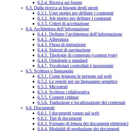
6.2.4. Ricerca sui forum
6.3. Dalla ricerca ai bisogni degli utenti
6.3.1. User stories per definire i contenuti
6.3.2. Job stories per definire i contenuti
6.3.3. Criteri di accettazione
6.4. Architettura dell’informazione
6.4.1. Definire l’architettura dell’informazione
6.4.2. Alberatura
6.4.3. Flussi di interazione
6.4.4. Sistemi di navigazione
6.4.5. Tipologie di contenuto (content type)
6.4.6. Ontologie e standard
6.4.7. Vocabolari controllati e tassonomie
6.5. Scrittura e linguaggio
6.5.1. Come leggono le persone sul web
6.5.2. Le regole per un linguaggio semplice
6.5.3. Microtesti
6.5.4. Scrittura collaborativa
6.5.5. Content critique
6.5.6. Traduzione e localizzazione dei contenuti
6.6. Documenti
6.6.1. I documenti vanno sul web
6.6.2. Tipi di documenti
6.6.3. Formato di lettura dei documenti elettronici
6.6.4. Modalità di produzione dei documenti