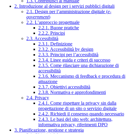
1.3. Contribuisci al manuale
2. Introduzione al design per i servizi pubblici digitali
2.1. Design per l’amministrazione digitale (
e-
government
)
2.2. L’approccio progettuale
2.2.1. Buone pratiche
2.2.2. Principi
2.3. Accessibilità
2.3.1. Definizione
2.3.2. Accessibilità by design
2.3.3. Principi per l’accessibilità
2.3.4. Linee guida e criteri di successo
2.3.5. Come rilasciare una dichiarazione di
accessibilità
2.3.6. Meccanismo di feedback e procedura di
attuazione
2.3.7. Obiettivi accessibilità
2.3.8. Normativa e approfondimenti
2.4. Privacy
2.4.1. Come rispettare la privacy sin dalla
progettazione di un sito o servizio digitale
2.4.2. Richiedi il consenso quando necessario
2.4.3. Le basi del sito web: architettura,
informativa privacy, riferimenti DPO
3. Pianificazione, gestione e strategia