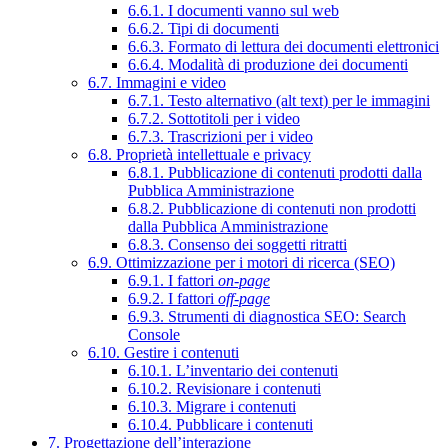
6.6.1. I documenti vanno sul web
6.6.2. Tipi di documenti
6.6.3. Formato di lettura dei documenti elettronici
6.6.4. Modalità di produzione dei documenti
6.7. Immagini e video
6.7.1. Testo alternativo (alt text) per le immagini
6.7.2. Sottotitoli per i video
6.7.3. Trascrizioni per i video
6.8. Proprietà intellettuale e privacy
6.8.1. Pubblicazione di contenuti prodotti dalla
Pubblica Amministrazione
6.8.2. Pubblicazione di contenuti non prodotti
dalla Pubblica Amministrazione
6.8.3. Consenso dei soggetti ritratti
6.9. Ottimizzazione per i motori di ricerca (SEO)
6.9.1. I fattori
on-page
6.9.2. I fattori
off-page
6.9.3. Strumenti di diagnostica SEO: Search
Console
6.10. Gestire i contenuti
6.10.1. L’inventario dei contenuti
6.10.2. Revisionare i contenuti
6.10.3. Migrare i contenuti
6.10.4. Pubblicare i contenuti
7. Progettazione dell’interazione