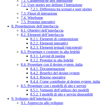
7.1. Caratteristiche dell’interazione
7.2. User stories per definire l’interazione
7.2.1. Differenza tra scenari e user stories
7.3. Flussi di interazione
7.4. Wireframe
7.5. Prototipi interattivi
8. Progettazione dell’interfaccia
8.1. Obiettivi dell’interfaccia
8.2. Elementi dell’interfaccia
8.2.1. Elementi di composizione
8.2.2. Elementi interattivi
8.2.3. Elementi testuali (microtesti)
8.3. Progettare e costruire in alta fedeltà
8.3.1. Layout di pagina
8.3.2. Prototipi in alta fedeltà
8.4. Progettare con il design system .italia
8.4.1. Documentazione
8.4.2. Benefici del design system
8.4.3. Risorse operative
8.4.4. Come contribuire al design system .italia
8.5. Progettare con i modelli di sito e servizi
8.5.1. Vantaggi dell’utilizzo dei modelli
8.5.2. I modelli di sito e servizi disponibili
9. Sviluppo dell’interfaccia
9.1. Approccio allo sviluppo