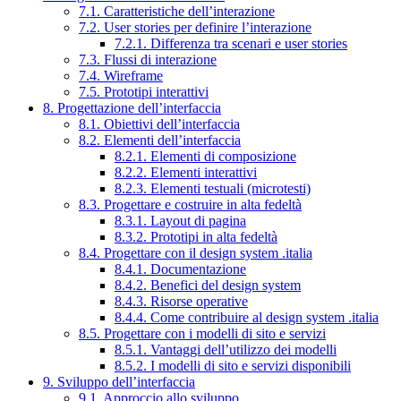
7.1. Caratteristiche dell’interazione
7.2. User stories per definire l’interazione
7.2.1. Differenza tra scenari e user stories
7.3. Flussi di interazione
7.4. Wireframe
7.5. Prototipi interattivi
8. Progettazione dell’interfaccia
8.1. Obiettivi dell’interfaccia
8.2. Elementi dell’interfaccia
8.2.1. Elementi di composizione
8.2.2. Elementi interattivi
8.2.3. Elementi testuali (microtesti)
8.3. Progettare e costruire in alta fedeltà
8.3.1. Layout di pagina
8.3.2. Prototipi in alta fedeltà
8.4. Progettare con il design system .italia
8.4.1. Documentazione
8.4.2. Benefici del design system
8.4.3. Risorse operative
8.4.4. Come contribuire al design system .italia
8.5. Progettare con i modelli di sito e servizi
8.5.1. Vantaggi dell’utilizzo dei modelli
8.5.2. I modelli di sito e servizi disponibili
9. Sviluppo dell’interfaccia
9.1. Approccio allo sviluppo