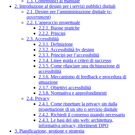
1.3. Contribuisci al manuale
2. Introduzione al design per i servizi pubblici digitali
2.1. Design per l’amministrazione digitale (
e-
government
)
2.2. L’approccio progettuale
2.2.1. Buone pratiche
2.2.2. Principi
2.3. Accessibilità
2.3.1. Definizione
2.3.2. Accessibilità by design
2.3.3. Principi per l’accessibilità
2.3.4. Linee guida e criteri di successo
2.3.5. Come rilasciare una dichiarazione di
accessibilità
2.3.6. Meccanismo di feedback e procedura di
attuazione
2.3.7. Obiettivi accessibilità
2.3.8. Normativa e approfondimenti
2.4. Privacy
2.4.1. Come rispettare la privacy sin dalla
progettazione di un sito o servizio digitale
2.4.2. Richiedi il consenso quando necessario
2.4.3. Le basi del sito web: architettura,
informativa privacy, riferimenti DPO
3. Pianificazione, gestione e strategia