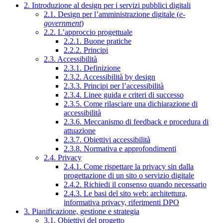
2. Introduzione al design per i servizi pubblici digitali
2.1. Design per l’amministrazione digitale (
e-
government
)
2.2. L’approccio progettuale
2.2.1. Buone pratiche
2.2.2. Principi
2.3. Accessibilità
2.3.1. Definizione
2.3.2. Accessibilità by design
2.3.3. Principi per l’accessibilità
2.3.4. Linee guida e criteri di successo
2.3.5. Come rilasciare una dichiarazione di
accessibilità
2.3.6. Meccanismo di feedback e procedura di
attuazione
2.3.7. Obiettivi accessibilità
2.3.8. Normativa e approfondimenti
2.4. Privacy
2.4.1. Come rispettare la privacy sin dalla
progettazione di un sito o servizio digitale
2.4.2. Richiedi il consenso quando necessario
2.4.3. Le basi del sito web: architettura,
informativa privacy, riferimenti DPO
3. Pianificazione, gestione e strategia
3.1. Obiettivi del progetto