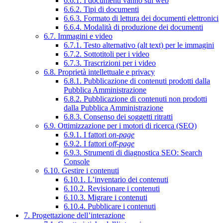
6.6.1. I documenti vanno sul web
6.6.2. Tipi di documenti
6.6.3. Formato di lettura dei documenti elettronici
6.6.4. Modalità di produzione dei documenti
6.7. Immagini e video
6.7.1. Testo alternativo (alt text) per le immagini
6.7.2. Sottotitoli per i video
6.7.3. Trascrizioni per i video
6.8. Proprietà intellettuale e privacy
6.8.1. Pubblicazione di contenuti prodotti dalla
Pubblica Amministrazione
6.8.2. Pubblicazione di contenuti non prodotti
dalla Pubblica Amministrazione
6.8.3. Consenso dei soggetti ritratti
6.9. Ottimizzazione per i motori di ricerca (SEO)
6.9.1. I fattori
on-page
6.9.2. I fattori
off-page
6.9.3. Strumenti di diagnostica SEO: Search
Console
6.10. Gestire i contenuti
6.10.1. L’inventario dei contenuti
6.10.2. Revisionare i contenuti
6.10.3. Migrare i contenuti
6.10.4. Pubblicare i contenuti
7. Progettazione dell’interazione