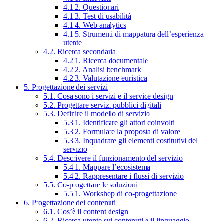
4.1.2. Questionari
4.1.3. Test di usabilità
4.1.4. Web analytics
4.1.5. Strumenti di mappatura dell’esperienza
utente
4.2. Ricerca secondaria
4.2.1. Ricerca documentale
4.2.2. Analisi benchmark
4.2.3. Valutazione euristica
5. Progettazione dei servizi
5.1. Cosa sono i servizi e il service design
5.2. Progettare servizi pubblici digitali
5.3. Definire il modello di servizio
5.3.1. Identificare gli attori coinvolti
5.3.2. Formulare la proposta di valore
5.3.3. Inquadrare gli elementi costitutivi del
servizio
5.4. Descrivere il funzionamento del servizio
5.4.1. Mappare l’ecosistema
5.4.2. Rappresentare i flussi di servizio
5.5. Co-progettare le soluzioni
5.5.1. Workshop di co-progettazione
6. Progettazione dei contenuti
6.1. Cos’è il content design
6.2. Ricerca utente sui contenuti e il linguaggio