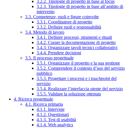
3.2.2. Tipologie di progetto in base al focus
3.2.3. Tipologie di progetto in base all’ambito di
intervento
3.3. Competenze, ruoli e figure coinvolte
3.3.1. Coordinatore di progetto
3.3.2. Definire ruoli e responsabilità
3.4. Metodo di lavoro
3.4.1. Definire processi, strumenti e rituali
3.4.2. Curare la documentazione di progetto
3.4.3. Organizzare tavoli tecnici collaborativi
3.4.4. Prendere decisioni
3.5. Il processo progettuale
3.5.1. Organizzare il progetto e la sua gestione
3.5.2. Comprendere il contesto d’uso del servizio
pubblico
3.5.3. Progettare i processi e i
touchpoint
del
servizio
3.5.4. Realizzare l’interfaccia utente del servizio
3.5.5. Validare la soluzione ottenuta
4. Ricerca progettuale
4.1. Ricerca primaria
4.1.1. Interviste
4.1.2. Questionari
4.1.3. Test di usabilità
4.1.4. Web analytics