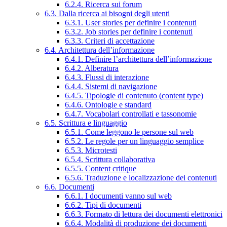
6.2.4. Ricerca sui forum
6.3. Dalla ricerca ai bisogni degli utenti
6.3.1. User stories per definire i contenuti
6.3.2. Job stories per definire i contenuti
6.3.3. Criteri di accettazione
6.4. Architettura dell’informazione
6.4.1. Definire l’architettura dell’informazione
6.4.2. Alberatura
6.4.3. Flussi di interazione
6.4.4. Sistemi di navigazione
6.4.5. Tipologie di contenuto (content type)
6.4.6. Ontologie e standard
6.4.7. Vocabolari controllati e tassonomie
6.5. Scrittura e linguaggio
6.5.1. Come leggono le persone sul web
6.5.2. Le regole per un linguaggio semplice
6.5.3. Microtesti
6.5.4. Scrittura collaborativa
6.5.5. Content critique
6.5.6. Traduzione e localizzazione dei contenuti
6.6. Documenti
6.6.1. I documenti vanno sul web
6.6.2. Tipi di documenti
6.6.3. Formato di lettura dei documenti elettronici
6.6.4. Modalità di produzione dei documenti