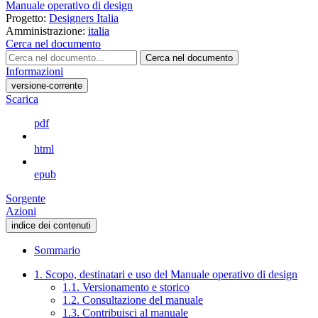
Manuale operativo di design
Progetto:
Designers Italia
Amministrazione:
italia
Cerca nel documento
Cerca nel documento
Informazioni
versione-corrente
Scarica
pdf
html
epub
Sorgente
Azioni
indice dei contenuti
Sommario
1. Scopo, destinatari e uso del Manuale operativo di design
1.1. Versionamento e storico
1.2. Consultazione del manuale
1.3. Contribuisci al manuale