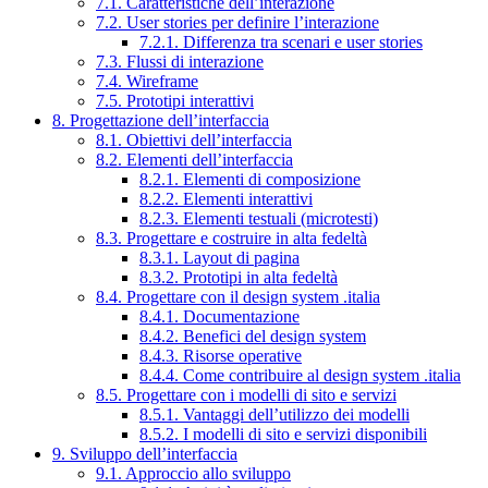
7.1. Caratteristiche dell’interazione
7.2. User stories per definire l’interazione
7.2.1. Differenza tra scenari e user stories
7.3. Flussi di interazione
7.4. Wireframe
7.5. Prototipi interattivi
8. Progettazione dell’interfaccia
8.1. Obiettivi dell’interfaccia
8.2. Elementi dell’interfaccia
8.2.1. Elementi di composizione
8.2.2. Elementi interattivi
8.2.3. Elementi testuali (microtesti)
8.3. Progettare e costruire in alta fedeltà
8.3.1. Layout di pagina
8.3.2. Prototipi in alta fedeltà
8.4. Progettare con il design system .italia
8.4.1. Documentazione
8.4.2. Benefici del design system
8.4.3. Risorse operative
8.4.4. Come contribuire al design system .italia
8.5. Progettare con i modelli di sito e servizi
8.5.1. Vantaggi dell’utilizzo dei modelli
8.5.2. I modelli di sito e servizi disponibili
9. Sviluppo dell’interfaccia
9.1. Approccio allo sviluppo