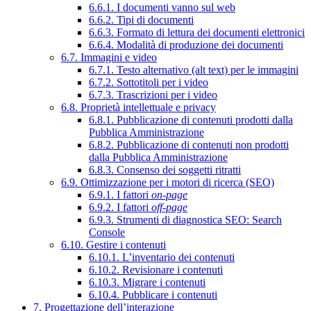
6.6.1. I documenti vanno sul web
6.6.2. Tipi di documenti
6.6.3. Formato di lettura dei documenti elettronici
6.6.4. Modalità di produzione dei documenti
6.7. Immagini e video
6.7.1. Testo alternativo (alt text) per le immagini
6.7.2. Sottotitoli per i video
6.7.3. Trascrizioni per i video
6.8. Proprietà intellettuale e privacy
6.8.1. Pubblicazione di contenuti prodotti dalla
Pubblica Amministrazione
6.8.2. Pubblicazione di contenuti non prodotti
dalla Pubblica Amministrazione
6.8.3. Consenso dei soggetti ritratti
6.9. Ottimizzazione per i motori di ricerca (SEO)
6.9.1. I fattori
on-page
6.9.2. I fattori
off-page
6.9.3. Strumenti di diagnostica SEO: Search
Console
6.10. Gestire i contenuti
6.10.1. L’inventario dei contenuti
6.10.2. Revisionare i contenuti
6.10.3. Migrare i contenuti
6.10.4. Pubblicare i contenuti
7. Progettazione dell’interazione