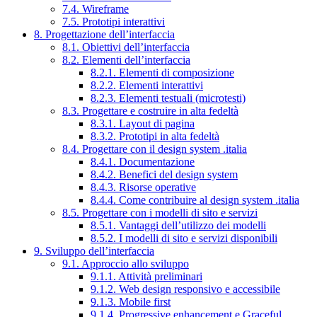
7.4. Wireframe
7.5. Prototipi interattivi
8. Progettazione dell’interfaccia
8.1. Obiettivi dell’interfaccia
8.2. Elementi dell’interfaccia
8.2.1. Elementi di composizione
8.2.2. Elementi interattivi
8.2.3. Elementi testuali (microtesti)
8.3. Progettare e costruire in alta fedeltà
8.3.1. Layout di pagina
8.3.2. Prototipi in alta fedeltà
8.4. Progettare con il design system .italia
8.4.1. Documentazione
8.4.2. Benefici del design system
8.4.3. Risorse operative
8.4.4. Come contribuire al design system .italia
8.5. Progettare con i modelli di sito e servizi
8.5.1. Vantaggi dell’utilizzo dei modelli
8.5.2. I modelli di sito e servizi disponibili
9. Sviluppo dell’interfaccia
9.1. Approccio allo sviluppo
9.1.1. Attività preliminari
9.1.2. Web design responsivo e accessibile
9.1.3. Mobile first
9.1.4. Progressive enhancement e Graceful