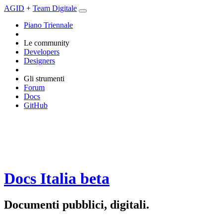
AGID
+
Team Digitale
Piano Triennale
Le community
Developers
Designers
Gli strumenti
Forum
Docs
GitHub
Docs Italia
beta
Documenti pubblici, digitali.