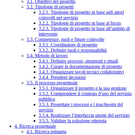
3.1. Obiettivi del progetto
3.2. Tipologie di progetti
3.2.1. Tipologie di progetto in base agli attori
coinvolti nel servizio
3.2.2. Tipologie di progetto in base al focus
3.2.3. Tipologie di progetto in base all’ambito di
intervento
3.3. Competenze, ruoli e figure coinvolte
3.3.1. Coordinatore di progetto
3.3.2. Definire ruoli e responsabilità
3.4. Metodo di lavoro
3.4.1. Definire processi, strumenti e rituali
3.4.2. Curare la documentazione di progetto
3.4.3. Organizzare tavoli tecnici collaborativi
3.4.4. Prendere decisioni
3.5. Il processo progettuale
3.5.1. Organizzare il progetto e la sua gestione
3.5.2. Comprendere il contesto d’uso del servizio
pubblico
3.5.3. Progettare i processi e i
touchpoint
del
servizio
3.5.4. Realizzare l’interfaccia utente del servizio
3.5.5. Validare la soluzione ottenuta
4. Ricerca progettuale
4.1. Ricerca primaria