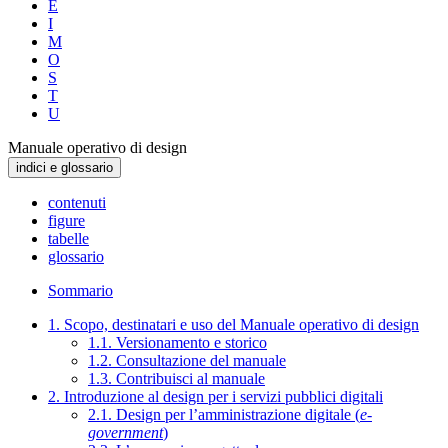
E
I
M
O
S
T
U
Manuale operativo di design
indici e glossario
contenuti
figure
tabelle
glossario
Sommario
1. Scopo, destinatari e uso del Manuale operativo di design
1.1. Versionamento e storico
1.2. Consultazione del manuale
1.3. Contribuisci al manuale
2. Introduzione al design per i servizi pubblici digitali
2.1. Design per l’amministrazione digitale (
e-
government
)