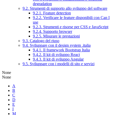
degradation
9.2. Strumenti di supporto allo sviluppo del software
9.2.1. Feature detection
9.2.2. Verificare le feature disponibili con Can I
use
9.2.3. Strumenti e risorse per CSS e JavaScript
9.2.4. Supporto browser
9.2.5. Misurare le prestazioni
9.3. Catalogo del riuso
9.4. Sviluppare con il design system .italia
9.4.1. Il framework Bootstrap Italia
9.4.2. Il kit di sviluppo React
9.4.3. Il kit di sviluppo Angular
9.5. Sviluppare con i modelli di sito e servizi
None
None
A
B
C
D
E
I
M