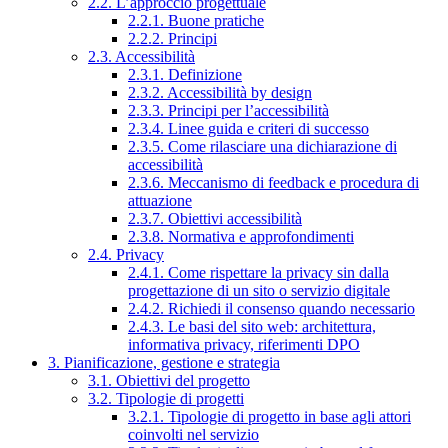
2.2. L’approccio progettuale
2.2.1. Buone pratiche
2.2.2. Principi
2.3. Accessibilità
2.3.1. Definizione
2.3.2. Accessibilità by design
2.3.3. Principi per l’accessibilità
2.3.4. Linee guida e criteri di successo
2.3.5. Come rilasciare una dichiarazione di
accessibilità
2.3.6. Meccanismo di feedback e procedura di
attuazione
2.3.7. Obiettivi accessibilità
2.3.8. Normativa e approfondimenti
2.4. Privacy
2.4.1. Come rispettare la privacy sin dalla
progettazione di un sito o servizio digitale
2.4.2. Richiedi il consenso quando necessario
2.4.3. Le basi del sito web: architettura,
informativa privacy, riferimenti DPO
3. Pianificazione, gestione e strategia
3.1. Obiettivi del progetto
3.2. Tipologie di progetti
3.2.1. Tipologie di progetto in base agli attori
coinvolti nel servizio