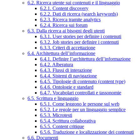
6.2. Ricerca utente sui contenuti e il linguaggio
6.2.1. Content discovery
6.2.2. Dati di ricerca (search keywords)
6.2.3. Ricerca tramite analytics
6.2.4. Ricerca sui forum
6.3. Dalla ricerca ai bisogni degli utenti
6.3.1. User stories per definire i contenuti
6.3.2. Job stories per definire i contenuti
6.3.3. Criteri di accettazione
6.4. Architettura dell’informazione
6.4.1. Definire l’architettura dell’informazione
6.4.2. Alberatura
6.4.3. Flussi di interazione
6.4.4. Sistemi di navigazione
6.4.5. Tipologie di contenuto (content type)
6.4.6. Ontologie e standard
6.4.7. Vocabolari controllati e tassonomie
6.5. Scrittura e linguaggio
6.5.1. Come leggono le persone sul web
6.5.2. Le regole per un linguaggio semplice
6.5.3. Microtesti
6.5.4. Scrittura collaborativa
6.5.5. Content critique
6.5.6. Traduzione e localizzazione dei contenuti
6.6. Documenti