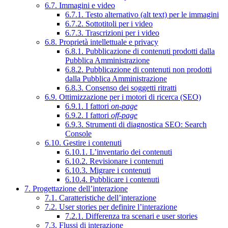
6.7. Immagini e video
6.7.1. Testo alternativo (alt text) per le immagini
6.7.2. Sottotitoli per i video
6.7.3. Trascrizioni per i video
6.8. Proprietà intellettuale e privacy
6.8.1. Pubblicazione di contenuti prodotti dalla
Pubblica Amministrazione
6.8.2. Pubblicazione di contenuti non prodotti
dalla Pubblica Amministrazione
6.8.3. Consenso dei soggetti ritratti
6.9. Ottimizzazione per i motori di ricerca (SEO)
6.9.1. I fattori
on-page
6.9.2. I fattori
off-page
6.9.3. Strumenti di diagnostica SEO: Search
Console
6.10. Gestire i contenuti
6.10.1. L’inventario dei contenuti
6.10.2. Revisionare i contenuti
6.10.3. Migrare i contenuti
6.10.4. Pubblicare i contenuti
7. Progettazione dell’interazione
7.1. Caratteristiche dell’interazione
7.2. User stories per definire l’interazione
7.2.1. Differenza tra scenari e user stories
7.3. Flussi di interazione