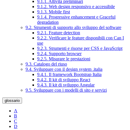
9.1.1. Attività preliminari
9.1.2. Web design responsivo e accessibile
9.1.3. Mobile first
9.1.4. Progressive enhancement e Graceful
degradation
9.2. Strumenti di supporto allo sviluppo del software
9.2.1. Feature detection
9.2.2. Verificare le feature disponibili con Can I
use
9.2.3. Strumenti e risorse per CSS e JavaScript
9.2.4. Supporto browser
9.2.5. Misurare le prestazioni
9.3. Catalogo del riuso
9.4. Sviluppare con il design system .italia
9.4.1. Il framework Bootstrap Italia
9.4.2. Il kit di sviluppo React
9.4.3. Il kit di sviluppo Angular
9.5. Sviluppare con i modelli di sito e servizi
glossario
A
B
C
D