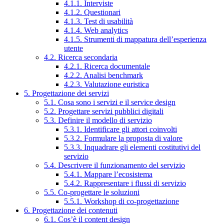
4.1.1. Interviste
4.1.2. Questionari
4.1.3. Test di usabilità
4.1.4. Web analytics
4.1.5. Strumenti di mappatura dell’esperienza
utente
4.2. Ricerca secondaria
4.2.1. Ricerca documentale
4.2.2. Analisi benchmark
4.2.3. Valutazione euristica
5. Progettazione dei servizi
5.1. Cosa sono i servizi e il service design
5.2. Progettare servizi pubblici digitali
5.3. Definire il modello di servizio
5.3.1. Identificare gli attori coinvolti
5.3.2. Formulare la proposta di valore
5.3.3. Inquadrare gli elementi costitutivi del
servizio
5.4. Descrivere il funzionamento del servizio
5.4.1. Mappare l’ecosistema
5.4.2. Rappresentare i flussi di servizio
5.5. Co-progettare le soluzioni
5.5.1. Workshop di co-progettazione
6. Progettazione dei contenuti
6.1. Cos’è il content design