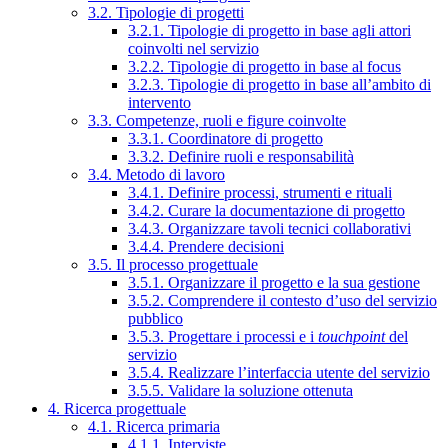
3.2. Tipologie di progetti
3.2.1. Tipologie di progetto in base agli attori
coinvolti nel servizio
3.2.2. Tipologie di progetto in base al focus
3.2.3. Tipologie di progetto in base all’ambito di
intervento
3.3. Competenze, ruoli e figure coinvolte
3.3.1. Coordinatore di progetto
3.3.2. Definire ruoli e responsabilità
3.4. Metodo di lavoro
3.4.1. Definire processi, strumenti e rituali
3.4.2. Curare la documentazione di progetto
3.4.3. Organizzare tavoli tecnici collaborativi
3.4.4. Prendere decisioni
3.5. Il processo progettuale
3.5.1. Organizzare il progetto e la sua gestione
3.5.2. Comprendere il contesto d’uso del servizio
pubblico
3.5.3. Progettare i processi e i
touchpoint
del
servizio
3.5.4. Realizzare l’interfaccia utente del servizio
3.5.5. Validare la soluzione ottenuta
4. Ricerca progettuale
4.1. Ricerca primaria
4.1.1. Interviste