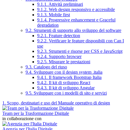
9.1.1. Attività preliminari
9.1.2. Web design responsivo e accessibile
9.1.3. Mobile first
9.1.4. Progressive enhancement e Graceful
degradation
9.2. Strumenti di supporto allo sviluppo del software
9.2.1. Feature detection
9.2.2. Verificare le feature disponibili con Can I
use
9.2.3. Strumenti e risorse per CSS e JavaScript
9.2.4. Supporto browser
9.2.5. Misurare le prestazioni
9.3. Catalogo del riuso
9.4. Sviluppare con il design system .italia
9.4.1. Il framework Bootstrap Italia
9.4.2. Il kit di sviluppo React
9.4.3. Il kit di sviluppo Angular
9.5. Sviluppare con i modelli di sito e servizi
1. Scopo, destinatari e uso del Manuale operativo di design
Team per la Trasformazione Digitale
in collaborazione con
Agenzia per l'Italia Digitale