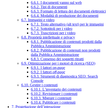
6.6.1. I documenti vanno sul web
6.6.2. Tipi di documenti
6.6.3. Formato di lettura dei documenti elettronici
6.6.4. Modalità di produzione dei documenti
6.7. Immagini e video
6.7.1. Testo alternativo (alt text) per le immagini
6.7.2. Sottotitoli per i video
6.7.3. Trascrizioni per i video
6.8. Proprietà intellettuale e privacy
6.8.1. Pubblicazione di contenuti prodotti dalla
Pubblica Amministrazione
6.8.2. Pubblicazione di contenuti non prodotti
dalla Pubblica Amministrazione
6.8.3. Consenso dei soggetti ritratti
6.9. Ottimizzazione per i motori di ricerca (SEO)
6.9.1. I fattori
on-page
6.9.2. I fattori
off-page
6.9.3. Strumenti di diagnostica SEO: Search
Console
6.10. Gestire i contenuti
6.10.1. L’inventario dei contenuti
6.10.2. Revisionare i contenuti
6.10.3. Migrare i contenuti
6.10.4. Pubblicare i contenuti
7. Progettazione dell’interazione