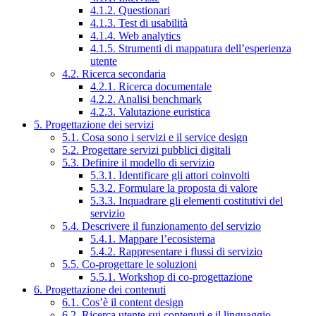
4.1.2. Questionari
4.1.3. Test di usabilità
4.1.4. Web analytics
4.1.5. Strumenti di mappatura dell’esperienza
utente
4.2. Ricerca secondaria
4.2.1. Ricerca documentale
4.2.2. Analisi benchmark
4.2.3. Valutazione euristica
5. Progettazione dei servizi
5.1. Cosa sono i servizi e il service design
5.2. Progettare servizi pubblici digitali
5.3. Definire il modello di servizio
5.3.1. Identificare gli attori coinvolti
5.3.2. Formulare la proposta di valore
5.3.3. Inquadrare gli elementi costitutivi del
servizio
5.4. Descrivere il funzionamento del servizio
5.4.1. Mappare l’ecosistema
5.4.2. Rappresentare i flussi di servizio
5.5. Co-progettare le soluzioni
5.5.1. Workshop di co-progettazione
6. Progettazione dei contenuti
6.1. Cos’è il content design
6.2. Ricerca utente sui contenuti e il linguaggio