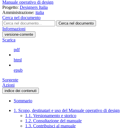
Manuale operativo di design
Progetto:
Designers Italia
Amministrazione:
italia
Cerca nel documento
Cerca nel documento
Informazioni
versione-corrente
Scarica
pdf
html
epub
Sorgente
Azioni
indice dei contenuti
Sommario
1. Scopo, destinatari e uso del Manuale operativo di design
1.1. Versionamento e storico
1.2. Consultazione del manuale
1.3. Contribuisci al manuale