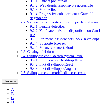
9.1.1. Attività preliminari
9.1.2. Web design responsivo e accessibile
9.1.3. Mobile first
9.1.4. Progressive enhancement e Graceful
degradation
9.2. Strumenti di supporto allo sviluppo del software
9.2.1. Feature detection
9.2.2. Verificare le feature disponibili con Can I
use
9.2.3. Strumenti e risorse per CSS e JavaScript
9.2.4. Supporto browser
9.2.5. Misurare le prestazioni
9.3. Catalogo del riuso
9.4. Sviluppare con il design system .italia
9.4.1. Il framework Bootstrap Italia
9.4.2. Il kit di sviluppo React
9.4.3. Il kit di sviluppo Angular
9.5. Sviluppare con i modelli di sito e servizi
glossario
A
B
C
D