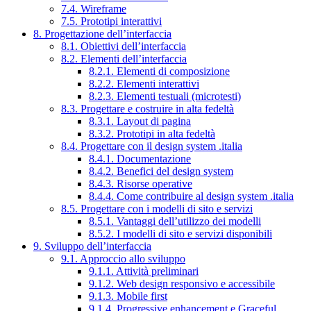
7.4. Wireframe
7.5. Prototipi interattivi
8. Progettazione dell’interfaccia
8.1. Obiettivi dell’interfaccia
8.2. Elementi dell’interfaccia
8.2.1. Elementi di composizione
8.2.2. Elementi interattivi
8.2.3. Elementi testuali (microtesti)
8.3. Progettare e costruire in alta fedeltà
8.3.1. Layout di pagina
8.3.2. Prototipi in alta fedeltà
8.4. Progettare con il design system .italia
8.4.1. Documentazione
8.4.2. Benefici del design system
8.4.3. Risorse operative
8.4.4. Come contribuire al design system .italia
8.5. Progettare con i modelli di sito e servizi
8.5.1. Vantaggi dell’utilizzo dei modelli
8.5.2. I modelli di sito e servizi disponibili
9. Sviluppo dell’interfaccia
9.1. Approccio allo sviluppo
9.1.1. Attività preliminari
9.1.2. Web design responsivo e accessibile
9.1.3. Mobile first
9.1.4. Progressive enhancement e Graceful