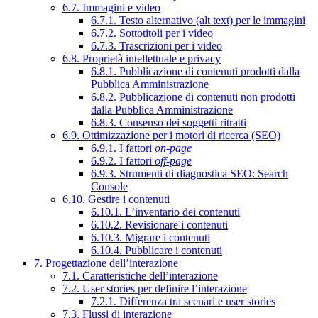
6.7. Immagini e video
6.7.1. Testo alternativo (alt text) per le immagini
6.7.2. Sottotitoli per i video
6.7.3. Trascrizioni per i video
6.8. Proprietà intellettuale e privacy
6.8.1. Pubblicazione di contenuti prodotti dalla
Pubblica Amministrazione
6.8.2. Pubblicazione di contenuti non prodotti
dalla Pubblica Amministrazione
6.8.3. Consenso dei soggetti ritratti
6.9. Ottimizzazione per i motori di ricerca (SEO)
6.9.1. I fattori
on-page
6.9.2. I fattori
off-page
6.9.3. Strumenti di diagnostica SEO: Search
Console
6.10. Gestire i contenuti
6.10.1. L’inventario dei contenuti
6.10.2. Revisionare i contenuti
6.10.3. Migrare i contenuti
6.10.4. Pubblicare i contenuti
7. Progettazione dell’interazione
7.1. Caratteristiche dell’interazione
7.2. User stories per definire l’interazione
7.2.1. Differenza tra scenari e user stories
7.3. Flussi di interazione