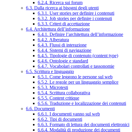
6.2.4. Ricerca sui forum
6.3. Dalla ricerca ai bisogni degli utenti
6.3.1. User stories per definire i contenuti
6.3.2. Job stories per definire i contenuti
6.3.3. Criteri di accettazione
6.4. Architettura dell’informazione
6.4.1. Definire l’architettura dell’informazione
6.4.2. Alberatura
6.4.3. Flussi di interazione
6.4.4. Sistemi di navigazione
6.4.5. Tipologie di contenuto (content type)
6.4.6. Ontologie e standard
6.4.7. Vocabolari controllati e tassonomie
6.5. Scrittura e linguaggio
6.5.1. Come leggono le persone sul web
6.5.2. Le regole per un linguaggio semplice
6.5.3. Microtesti
6.5.4. Scrittura collaborativa
6.5.5. Content critique
6.5.6. Traduzione e localizzazione dei contenuti
6.6. Documenti
6.6.1. I documenti vanno sul web
6.6.2. Tipi di documenti
6.6.3. Formato di lettura dei documenti elettronici
6.6.4. Modalità di produzione dei documenti