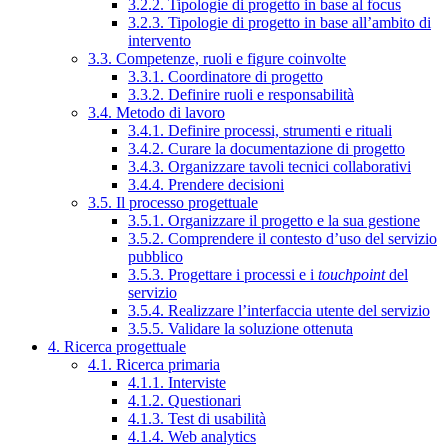
3.2.2. Tipologie di progetto in base al focus
3.2.3. Tipologie di progetto in base all’ambito di
intervento
3.3. Competenze, ruoli e figure coinvolte
3.3.1. Coordinatore di progetto
3.3.2. Definire ruoli e responsabilità
3.4. Metodo di lavoro
3.4.1. Definire processi, strumenti e rituali
3.4.2. Curare la documentazione di progetto
3.4.3. Organizzare tavoli tecnici collaborativi
3.4.4. Prendere decisioni
3.5. Il processo progettuale
3.5.1. Organizzare il progetto e la sua gestione
3.5.2. Comprendere il contesto d’uso del servizio
pubblico
3.5.3. Progettare i processi e i
touchpoint
del
servizio
3.5.4. Realizzare l’interfaccia utente del servizio
3.5.5. Validare la soluzione ottenuta
4. Ricerca progettuale
4.1. Ricerca primaria
4.1.1. Interviste
4.1.2. Questionari
4.1.3. Test di usabilità
4.1.4. Web analytics