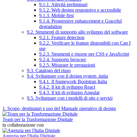
9.1.1. Attività preliminari
9.1.2. Web design responsivo e accessibile
9.1.3. Mobile first
9.1.4. Progressive enhancement e Graceful
degradation
9.2. Strumenti di supporto allo sviluppo del software
9.2.1. Feature detection
9.2.2. Verificare le feature disponibili con Can I
use
9.2.3. Strumenti e risorse per CSS e JavaScript
9.2.4. Supporto browser
9.2.5. Misurare le prestazioni
9.3. Catalogo del riuso
9.4. Sviluppare con il design system .italia
9.4.1. Il framework Bootstrap Italia
9.4.2. Il kit di sviluppo React
9.4.3. Il kit di sviluppo Angular
9.5. Sviluppare con i modelli di sito e servizi
1. Scopo, destinatari e uso del Manuale operativo di design
Team per la Trasformazione Digitale
in collaborazione con
Agenzia per l'Italia Digitale