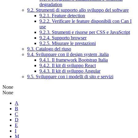
degradation
9.2. Strumenti di supporto allo sviluppo del software
9.2.1. Feature detection
9.2.2. Verificare le feature disponibili con Can I
use
9.2.3. Strumenti e risorse per CSS e JavaScript
9.2.4. Supporto browser
9.2.5. Misurare le prestazioni
9.3. Catalogo del riuso
9.4. Sviluppare con il design system .italia
9.4.1. Il framework Bootstrap Italia
9.4.2. Il kit di sviluppo React
9.4.3. Il kit di sviluppo Angular
9.5. Sviluppare con i modelli di sito e servizi
None
None
A
B
C
D
E
I
M