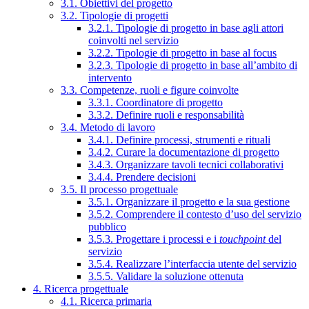
3.1. Obiettivi del progetto
3.2. Tipologie di progetti
3.2.1. Tipologie di progetto in base agli attori
coinvolti nel servizio
3.2.2. Tipologie di progetto in base al focus
3.2.3. Tipologie di progetto in base all’ambito di
intervento
3.3. Competenze, ruoli e figure coinvolte
3.3.1. Coordinatore di progetto
3.3.2. Definire ruoli e responsabilità
3.4. Metodo di lavoro
3.4.1. Definire processi, strumenti e rituali
3.4.2. Curare la documentazione di progetto
3.4.3. Organizzare tavoli tecnici collaborativi
3.4.4. Prendere decisioni
3.5. Il processo progettuale
3.5.1. Organizzare il progetto e la sua gestione
3.5.2. Comprendere il contesto d’uso del servizio
pubblico
3.5.3. Progettare i processi e i
touchpoint
del
servizio
3.5.4. Realizzare l’interfaccia utente del servizio
3.5.5. Validare la soluzione ottenuta
4. Ricerca progettuale
4.1. Ricerca primaria