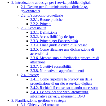
2. Introduzione al design per i servizi pubblici digitali
2.1. Design per l’amministrazione digitale (
e-
government
)
2.2. L’approccio progettuale
2.2.1. Buone pratiche
2.2.2. Principi
2.3. Accessibilità
2.3.1. Definizione
2.3.2. Accessibilità by design
2.3.3. Principi per l’accessibilità
2.3.4. Linee guida e criteri di successo
2.3.5. Come rilasciare una dichiarazione di
accessibilità
2.3.6. Meccanismo di feedback e procedura di
attuazione
2.3.7. Obiettivi accessibilità
2.3.8. Normativa e approfondimenti
2.4. Privacy
2.4.1. Come rispettare la privacy sin dalla
progettazione di un sito o servizio digitale
2.4.2. Richiedi il consenso quando necessario
2.4.3. Le basi del sito web: architettura,
informativa privacy, riferimenti DPO
3. Pianificazione, gestione e strategia
3.1. Obiettivi del progetto