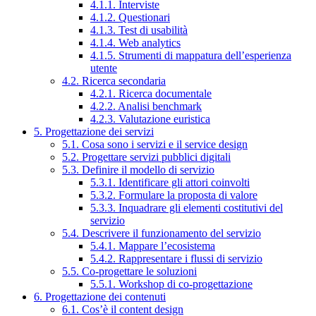
4.1.1. Interviste
4.1.2. Questionari
4.1.3. Test di usabilità
4.1.4. Web analytics
4.1.5. Strumenti di mappatura dell’esperienza
utente
4.2. Ricerca secondaria
4.2.1. Ricerca documentale
4.2.2. Analisi benchmark
4.2.3. Valutazione euristica
5. Progettazione dei servizi
5.1. Cosa sono i servizi e il service design
5.2. Progettare servizi pubblici digitali
5.3. Definire il modello di servizio
5.3.1. Identificare gli attori coinvolti
5.3.2. Formulare la proposta di valore
5.3.3. Inquadrare gli elementi costitutivi del
servizio
5.4. Descrivere il funzionamento del servizio
5.4.1. Mappare l’ecosistema
5.4.2. Rappresentare i flussi di servizio
5.5. Co-progettare le soluzioni
5.5.1. Workshop di co-progettazione
6. Progettazione dei contenuti
6.1. Cos’è il content design