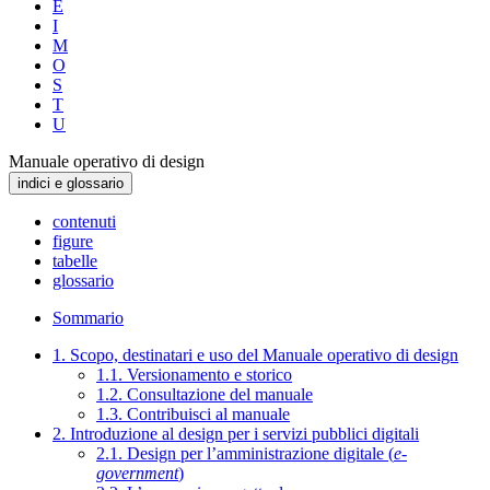
E
I
M
O
S
T
U
Manuale operativo di design
indici e glossario
contenuti
figure
tabelle
glossario
Sommario
1. Scopo, destinatari e uso del Manuale operativo di design
1.1. Versionamento e storico
1.2. Consultazione del manuale
1.3. Contribuisci al manuale
2. Introduzione al design per i servizi pubblici digitali
2.1. Design per l’amministrazione digitale (
e-
government
)