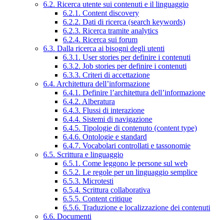
6.2. Ricerca utente sui contenuti e il linguaggio
6.2.1. Content discovery
6.2.2. Dati di ricerca (search keywords)
6.2.3. Ricerca tramite analytics
6.2.4. Ricerca sui forum
6.3. Dalla ricerca ai bisogni degli utenti
6.3.1. User stories per definire i contenuti
6.3.2. Job stories per definire i contenuti
6.3.3. Criteri di accettazione
6.4. Architettura dell’informazione
6.4.1. Definire l’architettura dell’informazione
6.4.2. Alberatura
6.4.3. Flussi di interazione
6.4.4. Sistemi di navigazione
6.4.5. Tipologie di contenuto (content type)
6.4.6. Ontologie e standard
6.4.7. Vocabolari controllati e tassonomie
6.5. Scrittura e linguaggio
6.5.1. Come leggono le persone sul web
6.5.2. Le regole per un linguaggio semplice
6.5.3. Microtesti
6.5.4. Scrittura collaborativa
6.5.5. Content critique
6.5.6. Traduzione e localizzazione dei contenuti
6.6. Documenti