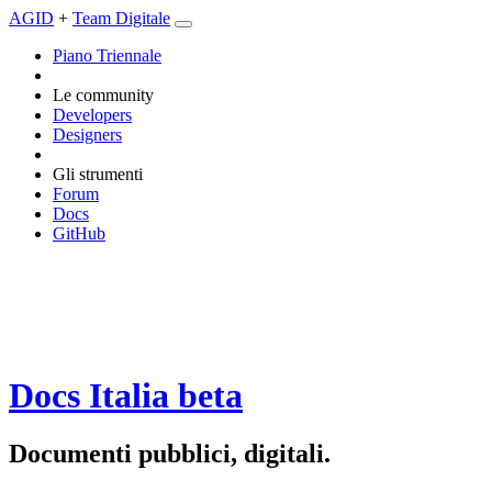
AGID
+
Team Digitale
Piano Triennale
Le community
Developers
Designers
Gli strumenti
Forum
Docs
GitHub
Docs Italia
beta
Documenti pubblici, digitali.