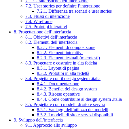
7.1. Caratteristiche dell’interazione
7.2. User stories per definire l’interazione
7.2.1. Differenza tra scenari e user stories
7.3. Flussi di interazione
7.4. Wireframe
7.5. Prototipi interattivi
8. Progettazione dell’interfaccia
8.1. Obiettivi dell’interfaccia
8.2. Elementi dell’interfaccia
8.2.1. Elementi di composizione
8.2.2. Elementi interattivi
8.2.3. Elementi testuali (microtesti)
8.3. Progettare e costruire in alta fedeltà
8.3.1. Layout di pagina
8.3.2. Prototipi in alta fedeltà
8.4. Progettare con il design system .italia
8.4.1. Documentazione
8.4.2. Benefici del design system
8.4.3. Risorse operative
8.4.4. Come contribuire al design system .italia
8.5. Progettare con i modelli di sito e servizi
8.5.1. Vantaggi dell’utilizzo dei modelli
8.5.2. I modelli di sito e servizi disponibili
9. Sviluppo dell’interfaccia
9.1. Approccio allo sviluppo