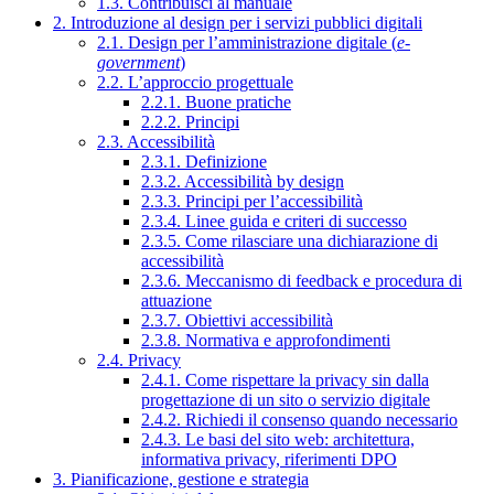
1.3. Contribuisci al manuale
2. Introduzione al design per i servizi pubblici digitali
2.1. Design per l’amministrazione digitale (
e-
government
)
2.2. L’approccio progettuale
2.2.1. Buone pratiche
2.2.2. Principi
2.3. Accessibilità
2.3.1. Definizione
2.3.2. Accessibilità by design
2.3.3. Principi per l’accessibilità
2.3.4. Linee guida e criteri di successo
2.3.5. Come rilasciare una dichiarazione di
accessibilità
2.3.6. Meccanismo di feedback e procedura di
attuazione
2.3.7. Obiettivi accessibilità
2.3.8. Normativa e approfondimenti
2.4. Privacy
2.4.1. Come rispettare la privacy sin dalla
progettazione di un sito o servizio digitale
2.4.2. Richiedi il consenso quando necessario
2.4.3. Le basi del sito web: architettura,
informativa privacy, riferimenti DPO
3. Pianificazione, gestione e strategia