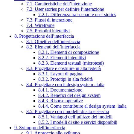
7.1. Caratteristiche dell’interazione
7.2. User stories per definire l’interazione
7.2.1. Differenza tra scenari e user stories
7.3. Flussi di interazione
7.4. Wireframe
7.5. Prototipi interattivi
8. Progettazione dell’interfaccia
8.1. Obiettivi dell’interfaccia
8.2. Elementi dell’interfaccia
8.2.1. Elementi di composizione
8.2.2. Elementi interattivi
8.2.3. Elementi testuali (microtesti)
8.3. Progettare e costruire in alta fedeltà
8.3.1. Layout di pagina
8.3.2. Prototipi in alta fedeltà
8.4. Progettare con il design system .italia
8.4.1. Documentazione
8.4.2. Benefici del design system
8.4.3. Risorse operative
8.4.4. Come contribuire al design system .italia
8.5. Progettare con i modelli di sito e servizi
8.5.1. Vantaggi dell’utilizzo dei modelli
8.5.2. I modelli di sito e servizi disponibili
9. Sviluppo dell’interfaccia
9.1. Approccio allo sviluppo