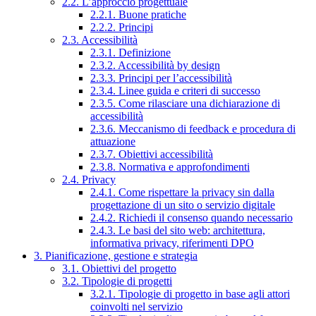
2.2. L’approccio progettuale
2.2.1. Buone pratiche
2.2.2. Principi
2.3. Accessibilità
2.3.1. Definizione
2.3.2. Accessibilità by design
2.3.3. Principi per l’accessibilità
2.3.4. Linee guida e criteri di successo
2.3.5. Come rilasciare una dichiarazione di
accessibilità
2.3.6. Meccanismo di feedback e procedura di
attuazione
2.3.7. Obiettivi accessibilità
2.3.8. Normativa e approfondimenti
2.4. Privacy
2.4.1. Come rispettare la privacy sin dalla
progettazione di un sito o servizio digitale
2.4.2. Richiedi il consenso quando necessario
2.4.3. Le basi del sito web: architettura,
informativa privacy, riferimenti DPO
3. Pianificazione, gestione e strategia
3.1. Obiettivi del progetto
3.2. Tipologie di progetti
3.2.1. Tipologie di progetto in base agli attori
coinvolti nel servizio