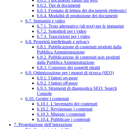
6.6.1. I documenti vanno sul web
6.6.2. Tipi di documenti
6.6.3. Formato di lettura dei documenti elettronici
6.6.4. Modalità di produzione dei documenti
6.7. Immagini e video
6.7.1. Testo alternativo (alt text) per le immagini
6.7.2. Sottotitoli per i video
6.7.3. Trascrizioni per i video
6.8. Proprietà intellettuale e privacy
6.8.1. Pubblicazione di contenuti prodotti dalla
Pubblica Amministrazione
6.8.2. Pubblicazione di contenuti non prodotti
dalla Pubblica Amministrazione
6.8.3. Consenso dei soggetti ritratti
6.9. Ottimizzazione per i motori di ricerca (SEO)
6.9.1. I fattori
on-page
6.9.2. I fattori
off-page
6.9.3. Strumenti di diagnostica SEO: Search
Console
6.10. Gestire i contenuti
6.10.1. L’inventario dei contenuti
6.10.2. Revisionare i contenuti
6.10.3. Migrare i contenuti
6.10.4. Pubblicare i contenuti
7. Progettazione dell’interazione