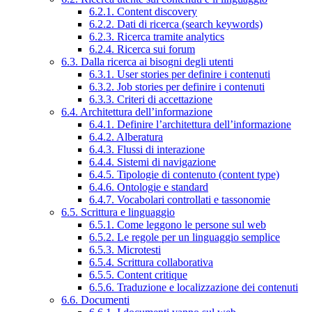
6.2.1. Content discovery
6.2.2. Dati di ricerca (search keywords)
6.2.3. Ricerca tramite analytics
6.2.4. Ricerca sui forum
6.3. Dalla ricerca ai bisogni degli utenti
6.3.1. User stories per definire i contenuti
6.3.2. Job stories per definire i contenuti
6.3.3. Criteri di accettazione
6.4. Architettura dell’informazione
6.4.1. Definire l’architettura dell’informazione
6.4.2. Alberatura
6.4.3. Flussi di interazione
6.4.4. Sistemi di navigazione
6.4.5. Tipologie di contenuto (content type)
6.4.6. Ontologie e standard
6.4.7. Vocabolari controllati e tassonomie
6.5. Scrittura e linguaggio
6.5.1. Come leggono le persone sul web
6.5.2. Le regole per un linguaggio semplice
6.5.3. Microtesti
6.5.4. Scrittura collaborativa
6.5.5. Content critique
6.5.6. Traduzione e localizzazione dei contenuti
6.6. Documenti