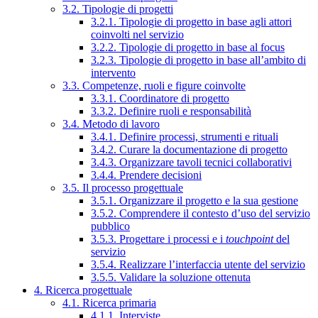
3.2. Tipologie di progetti
3.2.1. Tipologie di progetto in base agli attori
coinvolti nel servizio
3.2.2. Tipologie di progetto in base al focus
3.2.3. Tipologie di progetto in base all’ambito di
intervento
3.3. Competenze, ruoli e figure coinvolte
3.3.1. Coordinatore di progetto
3.3.2. Definire ruoli e responsabilità
3.4. Metodo di lavoro
3.4.1. Definire processi, strumenti e rituali
3.4.2. Curare la documentazione di progetto
3.4.3. Organizzare tavoli tecnici collaborativi
3.4.4. Prendere decisioni
3.5. Il processo progettuale
3.5.1. Organizzare il progetto e la sua gestione
3.5.2. Comprendere il contesto d’uso del servizio
pubblico
3.5.3. Progettare i processi e i
touchpoint
del
servizio
3.5.4. Realizzare l’interfaccia utente del servizio
3.5.5. Validare la soluzione ottenuta
4. Ricerca progettuale
4.1. Ricerca primaria
4.1.1. Interviste