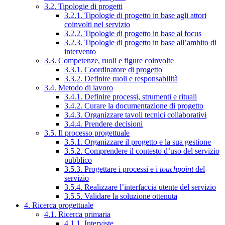
3.2. Tipologie di progetti
3.2.1. Tipologie di progetto in base agli attori
coinvolti nel servizio
3.2.2. Tipologie di progetto in base al focus
3.2.3. Tipologie di progetto in base all’ambito di
intervento
3.3. Competenze, ruoli e figure coinvolte
3.3.1. Coordinatore di progetto
3.3.2. Definire ruoli e responsabilità
3.4. Metodo di lavoro
3.4.1. Definire processi, strumenti e rituali
3.4.2. Curare la documentazione di progetto
3.4.3. Organizzare tavoli tecnici collaborativi
3.4.4. Prendere decisioni
3.5. Il processo progettuale
3.5.1. Organizzare il progetto e la sua gestione
3.5.2. Comprendere il contesto d’uso del servizio
pubblico
3.5.3. Progettare i processi e i
touchpoint
del
servizio
3.5.4. Realizzare l’interfaccia utente del servizio
3.5.5. Validare la soluzione ottenuta
4. Ricerca progettuale
4.1. Ricerca primaria
4.1.1. Interviste