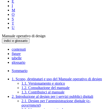
E
I
M
O
S
T
U
Manuale operativo di design
indici e glossario
contenuti
figure
tabelle
glossario
Sommario
1. Scopo, destinatari e uso del Manuale operativo di design
1.1. Versionamento e storico
1.2. Consultazione del manuale
1.3. Contribuisci al manuale
2. Introduzione al design per i servizi pubblici digitali
2.1. Design per l’amministrazione digitale (
e-
government
)