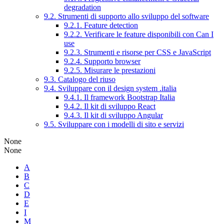
degradation
9.2. Strumenti di supporto allo sviluppo del software
9.2.1. Feature detection
9.2.2. Verificare le feature disponibili con Can I
use
9.2.3. Strumenti e risorse per CSS e JavaScript
9.2.4. Supporto browser
9.2.5. Misurare le prestazioni
9.3. Catalogo del riuso
9.4. Sviluppare con il design system .italia
9.4.1. Il framework Bootstrap Italia
9.4.2. Il kit di sviluppo React
9.4.3. Il kit di sviluppo Angular
9.5. Sviluppare con i modelli di sito e servizi
None
None
A
B
C
D
E
I
M