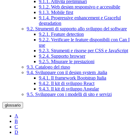
9.1.1. Attività preliminari
9.1.2. Web design responsivo e accessibile
9.1.3. Mobile first
9.1.4. Progressive enhancement e Graceful
degradation
9.2. Strumenti di supporto allo sviluppo del software
9.2.1. Feature detection
9.2.2. Verificare le feature disponibili con Can I
use
9.2.3. Strumenti e risorse per CSS e JavaScript
9.2.4. Supporto browser
9.2.5. Misurare le prestazioni
9.3. Catalogo del riuso
9.4. Sviluppare con il design system .italia
9.4.1. Il framework Bootstrap Italia
9.4.2. Il kit di sviluppo React
9.4.3. Il kit di sviluppo Angular
9.5. Sviluppare con i modelli di sito e servizi
glossario
A
B
C
D