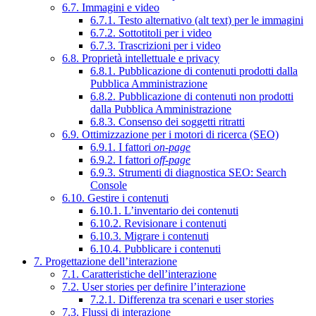
6.7. Immagini e video
6.7.1. Testo alternativo (alt text) per le immagini
6.7.2. Sottotitoli per i video
6.7.3. Trascrizioni per i video
6.8. Proprietà intellettuale e privacy
6.8.1. Pubblicazione di contenuti prodotti dalla
Pubblica Amministrazione
6.8.2. Pubblicazione di contenuti non prodotti
dalla Pubblica Amministrazione
6.8.3. Consenso dei soggetti ritratti
6.9. Ottimizzazione per i motori di ricerca (SEO)
6.9.1. I fattori
on-page
6.9.2. I fattori
off-page
6.9.3. Strumenti di diagnostica SEO: Search
Console
6.10. Gestire i contenuti
6.10.1. L’inventario dei contenuti
6.10.2. Revisionare i contenuti
6.10.3. Migrare i contenuti
6.10.4. Pubblicare i contenuti
7. Progettazione dell’interazione
7.1. Caratteristiche dell’interazione
7.2. User stories per definire l’interazione
7.2.1. Differenza tra scenari e user stories
7.3. Flussi di interazione