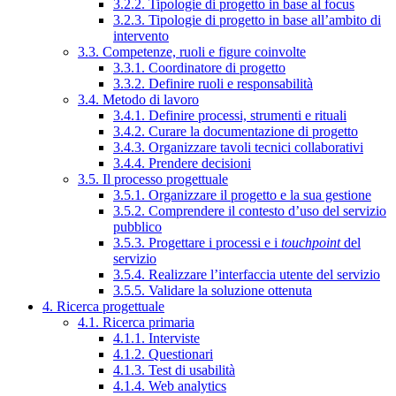
3.2.2. Tipologie di progetto in base al focus
3.2.3. Tipologie di progetto in base all’ambito di
intervento
3.3. Competenze, ruoli e figure coinvolte
3.3.1. Coordinatore di progetto
3.3.2. Definire ruoli e responsabilità
3.4. Metodo di lavoro
3.4.1. Definire processi, strumenti e rituali
3.4.2. Curare la documentazione di progetto
3.4.3. Organizzare tavoli tecnici collaborativi
3.4.4. Prendere decisioni
3.5. Il processo progettuale
3.5.1. Organizzare il progetto e la sua gestione
3.5.2. Comprendere il contesto d’uso del servizio
pubblico
3.5.3. Progettare i processi e i
touchpoint
del
servizio
3.5.4. Realizzare l’interfaccia utente del servizio
3.5.5. Validare la soluzione ottenuta
4. Ricerca progettuale
4.1. Ricerca primaria
4.1.1. Interviste
4.1.2. Questionari
4.1.3. Test di usabilità
4.1.4. Web analytics