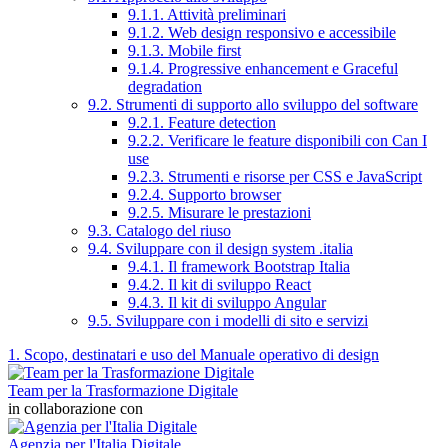
9.1.1. Attività preliminari
9.1.2. Web design responsivo e accessibile
9.1.3. Mobile first
9.1.4. Progressive enhancement e Graceful
degradation
9.2. Strumenti di supporto allo sviluppo del software
9.2.1. Feature detection
9.2.2. Verificare le feature disponibili con Can I
use
9.2.3. Strumenti e risorse per CSS e JavaScript
9.2.4. Supporto browser
9.2.5. Misurare le prestazioni
9.3. Catalogo del riuso
9.4. Sviluppare con il design system .italia
9.4.1. Il framework Bootstrap Italia
9.4.2. Il kit di sviluppo React
9.4.3. Il kit di sviluppo Angular
9.5. Sviluppare con i modelli di sito e servizi
1. Scopo, destinatari e uso del Manuale operativo di design
Team per la Trasformazione Digitale
in collaborazione con
Agenzia per l'Italia Digitale