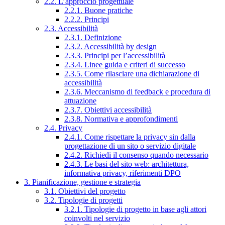
2.2. L’approccio progettuale
2.2.1. Buone pratiche
2.2.2. Principi
2.3. Accessibilità
2.3.1. Definizione
2.3.2. Accessibilità by design
2.3.3. Principi per l’accessibilità
2.3.4. Linee guida e criteri di successo
2.3.5. Come rilasciare una dichiarazione di
accessibilità
2.3.6. Meccanismo di feedback e procedura di
attuazione
2.3.7. Obiettivi accessibilità
2.3.8. Normativa e approfondimenti
2.4. Privacy
2.4.1. Come rispettare la privacy sin dalla
progettazione di un sito o servizio digitale
2.4.2. Richiedi il consenso quando necessario
2.4.3. Le basi del sito web: architettura,
informativa privacy, riferimenti DPO
3. Pianificazione, gestione e strategia
3.1. Obiettivi del progetto
3.2. Tipologie di progetti
3.2.1. Tipologie di progetto in base agli attori
coinvolti nel servizio