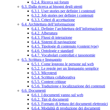
6.2.4. Ricerca sui forum
6.3. Dalla ricerca ai bisogni degli utenti
6.3.1. User stories per definire i contenuti
6.3.2. Job stories per definire i contenuti
6.3.3. Criteri di accettazione
6.4. Architettura dell’informazione
6.4.1. Definire l’architettura dell’informazione
6.4.2. Alberatura
6.4.3. Flussi di interazione
6.4.4. Sistemi di navigazione
6.4.5. Tipologie di contenuto (content type)
6.4.6. Ontologie e standard
6.4.7. Vocabolari controllati e tassonomie
6.5. Scrittura e linguaggio
6.5.1. Come leggono le persone sul web
6.5.2. Le regole per un linguaggio semplice
6.5.3. Microtesti
6.5.4. Scrittura collaborativa
6.5.5. Content critique
6.5.6. Traduzione e localizzazione dei contenuti
6.6. Documenti
6.6.1. I documenti vanno sul web
6.6.2. Tipi di documenti
6.6.3. Formato di lettura dei documenti elettronici
6.6.4. Modalità di produzione dei documenti