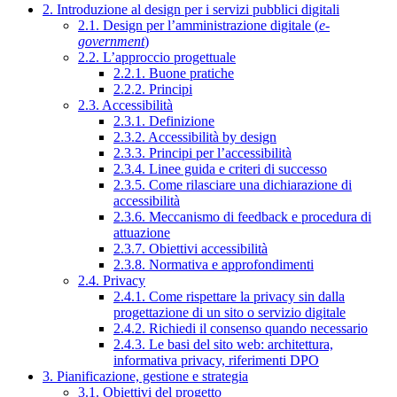
2. Introduzione al design per i servizi pubblici digitali
2.1. Design per l’amministrazione digitale (
e-
government
)
2.2. L’approccio progettuale
2.2.1. Buone pratiche
2.2.2. Principi
2.3. Accessibilità
2.3.1. Definizione
2.3.2. Accessibilità by design
2.3.3. Principi per l’accessibilità
2.3.4. Linee guida e criteri di successo
2.3.5. Come rilasciare una dichiarazione di
accessibilità
2.3.6. Meccanismo di feedback e procedura di
attuazione
2.3.7. Obiettivi accessibilità
2.3.8. Normativa e approfondimenti
2.4. Privacy
2.4.1. Come rispettare la privacy sin dalla
progettazione di un sito o servizio digitale
2.4.2. Richiedi il consenso quando necessario
2.4.3. Le basi del sito web: architettura,
informativa privacy, riferimenti DPO
3. Pianificazione, gestione e strategia
3.1. Obiettivi del progetto