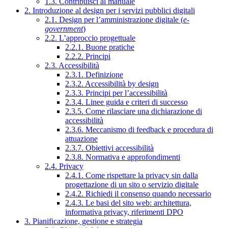
1.3. Contribuisci al manuale
2. Introduzione al design per i servizi pubblici digitali
2.1. Design per l’amministrazione digitale (
e-
government
)
2.2. L’approccio progettuale
2.2.1. Buone pratiche
2.2.2. Principi
2.3. Accessibilità
2.3.1. Definizione
2.3.2. Accessibilità by design
2.3.3. Principi per l’accessibilità
2.3.4. Linee guida e criteri di successo
2.3.5. Come rilasciare una dichiarazione di
accessibilità
2.3.6. Meccanismo di feedback e procedura di
attuazione
2.3.7. Obiettivi accessibilità
2.3.8. Normativa e approfondimenti
2.4. Privacy
2.4.1. Come rispettare la privacy sin dalla
progettazione di un sito o servizio digitale
2.4.2. Richiedi il consenso quando necessario
2.4.3. Le basi del sito web: architettura,
informativa privacy, riferimenti DPO
3. Pianificazione, gestione e strategia