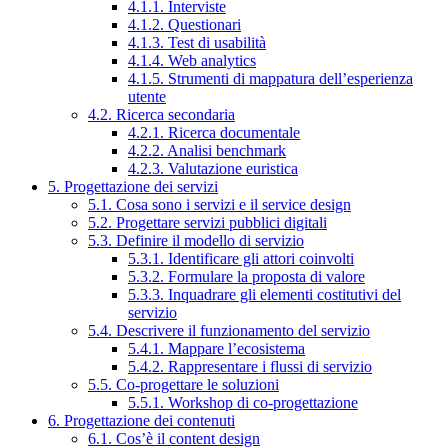
4.1.1. Interviste
4.1.2. Questionari
4.1.3. Test di usabilità
4.1.4. Web analytics
4.1.5. Strumenti di mappatura dell’esperienza
utente
4.2. Ricerca secondaria
4.2.1. Ricerca documentale
4.2.2. Analisi benchmark
4.2.3. Valutazione euristica
5. Progettazione dei servizi
5.1. Cosa sono i servizi e il service design
5.2. Progettare servizi pubblici digitali
5.3. Definire il modello di servizio
5.3.1. Identificare gli attori coinvolti
5.3.2. Formulare la proposta di valore
5.3.3. Inquadrare gli elementi costitutivi del
servizio
5.4. Descrivere il funzionamento del servizio
5.4.1. Mappare l’ecosistema
5.4.2. Rappresentare i flussi di servizio
5.5. Co-progettare le soluzioni
5.5.1. Workshop di co-progettazione
6. Progettazione dei contenuti
6.1. Cos’è il content design