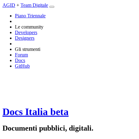
AGID
+
Team Digitale
Piano Triennale
Le community
Developers
Designers
Gli strumenti
Forum
Docs
GitHub
Docs Italia
beta
Documenti pubblici, digitali.