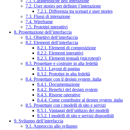
7.1. Caratteristiche dell’interazione
7.2. User stories per definire l’interazione
7.2.1. Differenza tra scenari e user stories
7.3. Flussi di interazione
7.4. Wireframe
7.5. Prototipi interattivi
8. Progettazione dell’interfaccia
8.1. Obiettivi dell’interfaccia
8.2. Elementi dell’interfaccia
8.2.1. Elementi di composizione
8.2.2. Elementi interattivi
8.2.3. Elementi testuali (microtesti)
8.3. Progettare e costruire in alta fedeltà
8.3.1. Layout di pagina
8.3.2. Prototipi in alta fedeltà
8.4. Progettare con il design system .italia
8.4.1. Documentazione
8.4.2. Benefici del design system
8.4.3. Risorse operative
8.4.4. Come contribuire al design system .italia
8.5. Progettare con i modelli di sito e servizi
8.5.1. Vantaggi dell’utilizzo dei modelli
8.5.2. I modelli di sito e servizi disponibili
9. Sviluppo dell’interfaccia
9.1. Approccio allo sviluppo