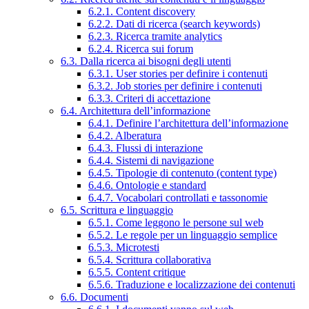
6.2.1. Content discovery
6.2.2. Dati di ricerca (search keywords)
6.2.3. Ricerca tramite analytics
6.2.4. Ricerca sui forum
6.3. Dalla ricerca ai bisogni degli utenti
6.3.1. User stories per definire i contenuti
6.3.2. Job stories per definire i contenuti
6.3.3. Criteri di accettazione
6.4. Architettura dell’informazione
6.4.1. Definire l’architettura dell’informazione
6.4.2. Alberatura
6.4.3. Flussi di interazione
6.4.4. Sistemi di navigazione
6.4.5. Tipologie di contenuto (content type)
6.4.6. Ontologie e standard
6.4.7. Vocabolari controllati e tassonomie
6.5. Scrittura e linguaggio
6.5.1. Come leggono le persone sul web
6.5.2. Le regole per un linguaggio semplice
6.5.3. Microtesti
6.5.4. Scrittura collaborativa
6.5.5. Content critique
6.5.6. Traduzione e localizzazione dei contenuti
6.6. Documenti