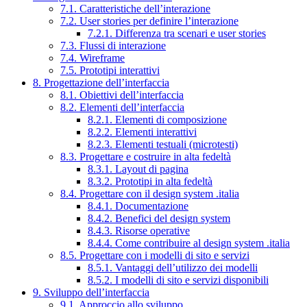
7.1. Caratteristiche dell’interazione
7.2. User stories per definire l’interazione
7.2.1. Differenza tra scenari e user stories
7.3. Flussi di interazione
7.4. Wireframe
7.5. Prototipi interattivi
8. Progettazione dell’interfaccia
8.1. Obiettivi dell’interfaccia
8.2. Elementi dell’interfaccia
8.2.1. Elementi di composizione
8.2.2. Elementi interattivi
8.2.3. Elementi testuali (microtesti)
8.3. Progettare e costruire in alta fedeltà
8.3.1. Layout di pagina
8.3.2. Prototipi in alta fedeltà
8.4. Progettare con il design system .italia
8.4.1. Documentazione
8.4.2. Benefici del design system
8.4.3. Risorse operative
8.4.4. Come contribuire al design system .italia
8.5. Progettare con i modelli di sito e servizi
8.5.1. Vantaggi dell’utilizzo dei modelli
8.5.2. I modelli di sito e servizi disponibili
9. Sviluppo dell’interfaccia
9.1. Approccio allo sviluppo