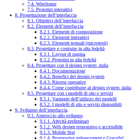
7.4. Wireframe
7.5. Prototipi interattivi
8. Progettazione dell’interfaccia
8.1. Obiettivi dell’interfaccia
8.2. Elementi dell’interfaccia
8.2.1. Elementi di composizione
8.2.2. Elementi interattivi
8.2.3. Elementi testuali (microtesti)
8.3. Progettare e costruire in alta fedeltà
8.3.1. Layout di pagina
8.3.2. Prototipi in alta fedeltà
8.4. Progettare con il design system .italia
8.4.1. Documentazione
8.4.2. Benefici del design system
8.4.3. Risorse operative
8.4.4. Come contribuire al design system .italia
8.5. Progettare con i modelli di sito e servizi
8.5.1. Vantaggi dell’utilizzo dei modelli
8.5.2. I modelli di sito e servizi disponibili
9. Sviluppo dell’interfaccia
9.1. Approccio allo sviluppo
9.1.1. Attività preliminari
9.1.2. Web design responsivo e accessibile
9.1.3. Mobile first
9.1.4. Progressive enhancement e Graceful