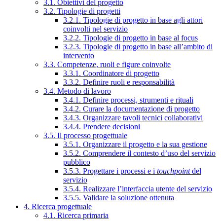
3.1. Obiettivi del progetto
3.2. Tipologie di progetti
3.2.1. Tipologie di progetto in base agli attori
coinvolti nel servizio
3.2.2. Tipologie di progetto in base al focus
3.2.3. Tipologie di progetto in base all’ambito di
intervento
3.3. Competenze, ruoli e figure coinvolte
3.3.1. Coordinatore di progetto
3.3.2. Definire ruoli e responsabilità
3.4. Metodo di lavoro
3.4.1. Definire processi, strumenti e rituali
3.4.2. Curare la documentazione di progetto
3.4.3. Organizzare tavoli tecnici collaborativi
3.4.4. Prendere decisioni
3.5. Il processo progettuale
3.5.1. Organizzare il progetto e la sua gestione
3.5.2. Comprendere il contesto d’uso del servizio
pubblico
3.5.3. Progettare i processi e i
touchpoint
del
servizio
3.5.4. Realizzare l’interfaccia utente del servizio
3.5.5. Validare la soluzione ottenuta
4. Ricerca progettuale
4.1. Ricerca primaria