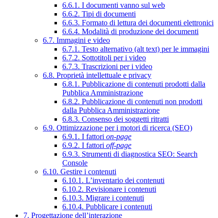
6.6.1. I documenti vanno sul web
6.6.2. Tipi di documenti
6.6.3. Formato di lettura dei documenti elettronici
6.6.4. Modalità di produzione dei documenti
6.7. Immagini e video
6.7.1. Testo alternativo (alt text) per le immagini
6.7.2. Sottotitoli per i video
6.7.3. Trascrizioni per i video
6.8. Proprietà intellettuale e privacy
6.8.1. Pubblicazione di contenuti prodotti dalla
Pubblica Amministrazione
6.8.2. Pubblicazione di contenuti non prodotti
dalla Pubblica Amministrazione
6.8.3. Consenso dei soggetti ritratti
6.9. Ottimizzazione per i motori di ricerca (SEO)
6.9.1. I fattori
on-page
6.9.2. I fattori
off-page
6.9.3. Strumenti di diagnostica SEO: Search
Console
6.10. Gestire i contenuti
6.10.1. L’inventario dei contenuti
6.10.2. Revisionare i contenuti
6.10.3. Migrare i contenuti
6.10.4. Pubblicare i contenuti
7. Progettazione dell’interazione