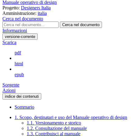
Manuale operativo di design
Progetto:
Designers Italia
Amministrazione:
italia
Cerca nel documento
Cerca nel documento
Informazioni
versione-corrente
Scarica
pdf
html
epub
Sorgente
Azioni
indice dei contenuti
Sommario
1. Scopo, destinatari e uso del Manuale operativo di design
1.1. Versionamento e storico
1.2. Consultazione del manuale
1.3. Contribuisci al manuale