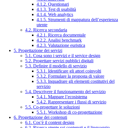
4.1.2. Questionari
4.1.3. Test di usabilità
4.1.4. Web analytics
4.1.5. Strumenti di mappatura dell’esperienza
utente
4.2. Ricerca secondaria
4.2.1. Ricerca documentale
4.2.2. Analisi benchmark
4.2.3. Valutazione euristica
5. Progettazione dei servizi
5.1. Cosa sono i servizi e il service design
5.2. Progettare servizi pubblici digitali
5.3. Definire il modello di servizio
5.3.1. Identificare gli attori coinvolti
5.3.2. Formulare la proposta di valore
5.3.3. Inquadrare gli elementi costitutivi del
servizio
5.4. Descrivere il funzionamento del servizio
5.4.1. Mappare l’ecosistema
5.4.2. Rappresentare i flussi di servizio
5.5. Co-progettare le soluzioni
5.5.1. Workshop di co-progettazione
6. Progettazione dei contenuti
6.1. Cos’è il content design
6.2. Ricerca utente sui contenuti e il linguaggio