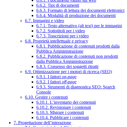
6.6.1. I documenti vanno sul web
6.6.2. Tipi di documenti
6.6.3. Formato di lettura dei documenti elettronici
6.6.4. Modalità di produzione dei documenti
6.7. Immagini e video
6.7.1. Testo alternativo (alt text) per le immagini
6.7.2. Sottotitoli per i video
6.7.3. Trascrizioni per i video
6.8. Proprietà intellettuale e privacy
6.8.1. Pubblicazione di contenuti prodotti dalla
Pubblica Amministrazione
6.8.2. Pubblicazione di contenuti non prodotti
dalla Pubblica Amministrazione
6.8.3. Consenso dei soggetti ritratti
6.9. Ottimizzazione per i motori di ricerca (SEO)
6.9.1. I fattori
on-page
6.9.2. I fattori
off-page
6.9.3. Strumenti di diagnostica SEO: Search
Console
6.10. Gestire i contenuti
6.10.1. L’inventario dei contenuti
6.10.2. Revisionare i contenuti
6.10.3. Migrare i contenuti
6.10.4. Pubblicare i contenuti
7. Progettazione dell’interazione