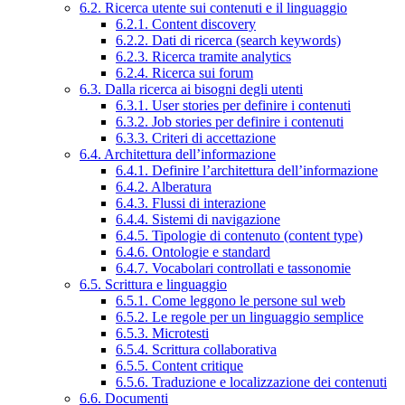
6.2. Ricerca utente sui contenuti e il linguaggio
6.2.1. Content discovery
6.2.2. Dati di ricerca (search keywords)
6.2.3. Ricerca tramite analytics
6.2.4. Ricerca sui forum
6.3. Dalla ricerca ai bisogni degli utenti
6.3.1. User stories per definire i contenuti
6.3.2. Job stories per definire i contenuti
6.3.3. Criteri di accettazione
6.4. Architettura dell’informazione
6.4.1. Definire l’architettura dell’informazione
6.4.2. Alberatura
6.4.3. Flussi di interazione
6.4.4. Sistemi di navigazione
6.4.5. Tipologie di contenuto (content type)
6.4.6. Ontologie e standard
6.4.7. Vocabolari controllati e tassonomie
6.5. Scrittura e linguaggio
6.5.1. Come leggono le persone sul web
6.5.2. Le regole per un linguaggio semplice
6.5.3. Microtesti
6.5.4. Scrittura collaborativa
6.5.5. Content critique
6.5.6. Traduzione e localizzazione dei contenuti
6.6. Documenti